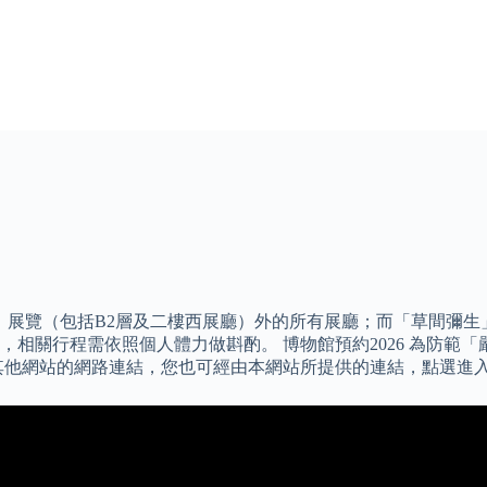
展覽（包括B2層及二樓西展廳）外的所有展廳；而「草間彌生」
相關行程需依照個人體力做斟酌。 博物館預約2026 為防範「嚴
其他網站的網路連結，您也可經由本網站所提供的連結，點選進