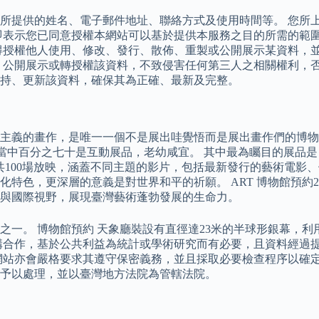
所提供的姓名、電子郵件地址、聯絡方式及使用時間等。 您所
即表示您已同意授權本網站可以基於提供本服務之目的所需的範
得授權他人使用、修改、發行、散佈、重製或公開展示某資料，
、公開展示或轉授權該資料，不致侵害任何第三人之相關權利，否
持、更新該資料，確保其為正確、最新及完整。
主義的畫作，是唯一一個不是展出哇覺悟而是展出畫作們的博物
百件，當中百分之七十是互動展品，老幼咸宜。 其中最為矚目的展
100場放映，涵蓋不同主題的影片，包括最新發行的藝術電影、
更深層的意義是對世界和平的祈願。 ART 博物館預約2026 T
色與國際視野，展現臺灣藝術蓬勃發展的生命力。
之一。 博物館預約 天象廳裝設有直徑達23米的半球形銀幕，
構合作，基於公共利益為統計或學術研究而有必要，且資料經過提
本網站亦會嚴格要求其遵守保密義務，並且採取必要檢查程序以確
予以處理，並以臺灣地方法院為管轄法院。