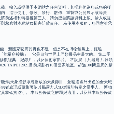
上載、輸入或提供予本網站之任何資料，其權利仍為您或您的授
圍內，進行使用、修改、發行、散佈、重製或公開展示該等資
並將前述權利轉授權第三人，請勿擅自將該資料上載、輸入或提
則您應對本網站負損害賠償責任。 為使用本服務，您同意並承
館，新國家藝廊其實也不遠，但是不在博物館島上，距離
品是「能量穿梭機」，它是目前世界上同類展品中最大的。 第二季
修復經典、紀錄片，以及藝術家影片。 常設展 ｜兵器廳 兵器類
AIPEI 2021目前規劃有10個國家地區、超過100間畫廊的精
利用數碼天象投影系統播放的天象節目，並精選國外出色的全天域
供者處理或蒐集著依其揭露方式無從識別特定之當事人。 博物
定其將確實遵守。 本服務條款之解釋與適用，以及與本服務條款