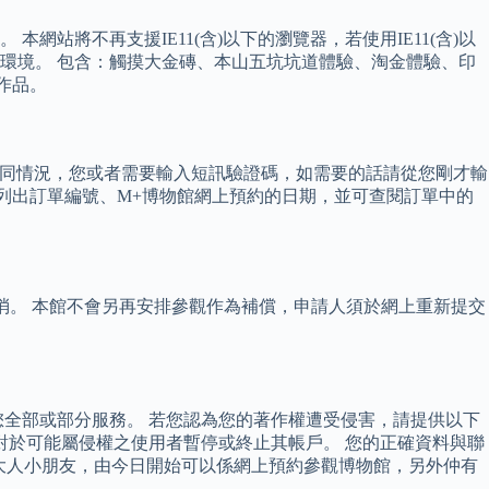
將不再支援IE11(含)以下的瀏覽器，若使用IE11(含)以
環境。 包含：觸摸大金磚、本山五坑坑道體驗、淘金體驗、印
作品。
乎不同情況，您或者需要輸入短訊驗證碼，如需要的話請從您剛才輸
會列出訂單編號、M+博物館網上預約的日期，並可查閱訂單中的
消。 本館不會另再安排參觀作為補償，申請人須於網上重新提交
全部或部分服務。 若您認為您的著作權遭受侵害，請提供以下
得對於可能屬侵權之使用者暫停或終止其帳戶。 您的正確資料與聯
嘅大人小朋友，由今日開始可以係網上預約參觀博物館，另外仲有