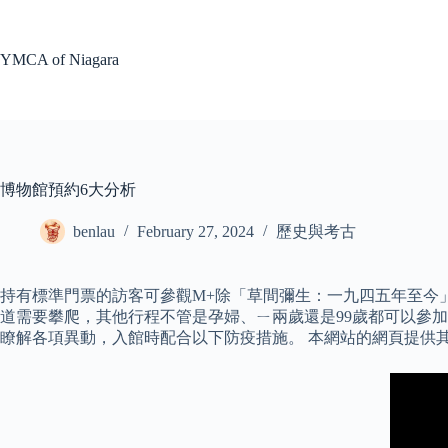
Skip
to
content
YMCA of Niagara
博物館預約6大分析
benlau
February 27, 2024
歷史與考古
持有標準門票的訪客可參觀M+除「草間彌生：一九四五年至今」
道需要攀爬，其他行程不管是孕婦、ㄧ兩歲還是99歲都可以參加，
瞭解各項異動，入館時配合以下防疫措施。 本網站的網頁提供