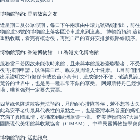
博物館預約: 香港故宮之友
逢星期日及公眾假期，每日下午兩班由中環九號碼頭開出，前往
物館道38號的博物館上落客區沿車道來到這裏。 博物館預約
重點收藏，看完有概念後，再照自己的喜好安排參觀路線順序。
博物館預約: 香港博物館｜11.香港文化博物館
服務當日若因故未能依時來館，且未與本館服務臺聯繫者，不受
後再擇期申請，以保障自己、親友及周邊人士健康。 1.目前僅開放
出示證明文件(健保卡或疫苗小黃卡)，造成部分不便，敬請見
梵谷的世界中，也是另一種非常不錯的享受。 阿姆斯特丹已經
場，喵爸強烈一定要先買票。
四草綠色隧道散客無法預約，只能耐心排隊等候，若不想等太久
此為安平老街最具代表性的景點之一，也是臺灣本島首座的媽祖
充滿了異國風情，彷彿來到歐洲旅遊一樣。 奇美博物館的7大展
國際現代美術館與收藏協會（CIMAM）、中華民國博物館學
博物館預約: 活動訊息