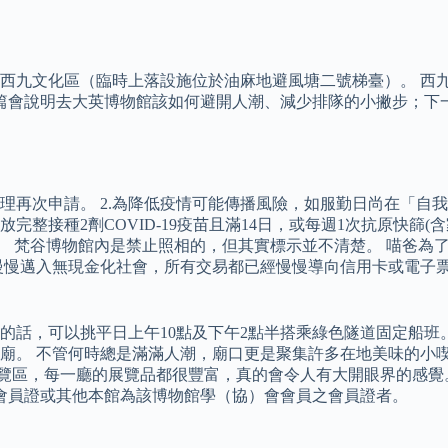
西九文化區（臨時上落設施位於油麻地避風塘二號梯臺）。 西
 這篇會說明去大英博物館該如何避開人潮、減少排隊的小撇步；
理再次申請。 2.為降低疫情可能傳播風險，如服勤日尚在「自
完整接種2劑COVID-19疫苗且滿14日，或每週1次抗原快篩
諒。 梵谷博物館內是禁止照相的，但其實標示並不清楚。 喵爸
慢慢邁入無現金化社會，所有交易都已經慢慢導向信用卡或電子
的話，可以挑平日上午10點及下午2點半搭乘綠色隧道固定船班
廟。 不管何時總是滿滿人潮，廟口更是聚集許多在地美味的小喫
覽區，每一廳的展覽品都很豐富，真的會令人有大開眼界的感覺。
會會員證或其他本館為該博物館學（協）會會員之會員證者。