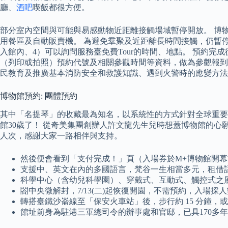
廳、
酒吧
喫飯都很方便。
部分室內空間與可能與易感動物近距離接觸場域暫停開放。 博
用餐區及自動販賣機。 為避免羣聚及近距離長時間接觸，仍暫停定時
入館內、4）可以詢問服務臺免費Tour的時間、地點。 預約
（列印或拍照）預約代號及相關參觀時間等資料，做為參觀報到
民教育及推廣基本消防安全和救護知識、遇到火警時的應變方法
博物館預約: 團體預約
其中「名提琴」的收藏最為知名，以系統性的方式針對全球重要
館30歲了！ 從奇美集團創辦人許文龍先生兒時想蓋博物館的心願
人次，感謝大家一路相伴與支持。
然後便會看到「支付完成！」頁（入場券於M+博物館開幕首
支援中、英文在內的多國語言，梵谷一生相當多元，租借
科學中心（含幼兒科學園）、穿戴式、互動式、觸控式之
閤中央微解封，7/13(二)起恢復開園，不需預約，入場採人
轉搭臺鐵沙崙線至「保安火車站」後，步行約 15 分鐘，或至
館址前身為駐港三軍總司令的辦事處和官邸，已具170多