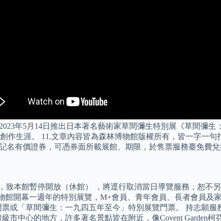
日至2023年5月14日推出日本著名藝術家草間彌生特別展《草間
創作生涯。 11.文章內容皆為森林博物館版權所有，皆一字一句
同無記名有價證券，可憑券面所載展館、期限，於售票服務臺免費
件，致本館暫停開放（休館） ，將逕行取消當日導覽服務，恕不
物館開幕一週年的特別展覽，M+會員、青年會員、長者會員及家
門票或「草間彌生：一九四五年至今」特別展覽門票。 持志願服
中心的地方，許多著名景點皆在附近，像Covent Garden柯