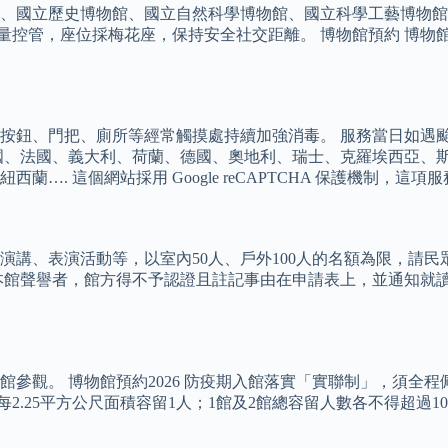
、國立歷史博物館、國立自然科學博物館、國立科學工藝博物館
量控管，座位採梅花座，保持安全社交距離。 博物館預約 博物
梯按鈕、門把、廁所等經常觸摸處持續加強消毒。 服務當日如遇
國、法國、義大利、荷蘭、德國、奧地利、瑞士、克羅埃西亞、
 這個網站採用 Google reCAPTCHA 保護機制，這項服務
講、表演活動等，以室內50人、戶外100人的名額為限，請民
本館聲譽者，館方得不予認證且註記事由在申請表上，並通知就讀
參觀。 博物館預約2026 防疫期入館落實「實聯制」，須全程
.25平方公尺面積容留1人；1館及2館總容留人數各不得超過10