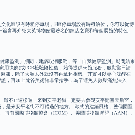
九文化區設有時租停車場，F區停車場設有時租泊位，你可以從博
下一篇會再介紹大英博物館最著名的鎮店之寶和每個展館的特色、
我健康監測」期間，建議取消服勤，等「自我健康監測」期間結束
(含家用快篩)或PCR檢驗陰性後，始得提供來館服務，服勤當日請
為了避嫌，除了大廳以外就沒有再拿起相機，其實可以專心沈醉在
票證，再加上梵谷美術館非常搶手，為了避免人數爆滿無法入
。 還不止這樣喔，來到安平老街一定要去參觀安平開臺天后宮，
，是來安平老街不可錯過的地方。 歐式的建築風格，整個園區
 持有國際博物館協會（ICOM）、美國博物館聯盟（AAM）、