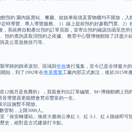
物館預約 園內販賣站、餐廳、娃娃車租借及置物櫃均不開放，入
導覽、專人導覽服務。 1）線上提前預約好參觀門票、2）租借導覽機
完成後，系統將自動產出預約訂單頁面，並寄出預約確認信函至您
、預約查詢及取消預約之依據。 教育中心暨博物館除了詳盡介紹
與及公眾急救技巧等。
製琴師的師承派別、區域與
年份
進行蒐集，至今已是全球最大的
開始，到了1992年在
奇美實業
工廠內部正式創立，後於2015
12個月是免費的），頁面會列出訂單編號、M+博物館網上預約的
語音導覽器更能體會梵谷豐富的一生。
展示設施暫不開放。
數管制，上限5000人。
「保安轉運站」換搭大臺南公車紅 3、紅 3-1、紅 4 路線即可
年歷史，絕對是古式建築打卡點。