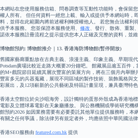
本網站在您使用服務信箱、問卷調查等互動性功能時，會保留您
權人所有。 但任何資料一經您上載、輸入或提供予本網站時，
料，並得在此範圍內將前述權利轉授權他人。 若您無合法權利
供予本服務。 您並保證本服務使用、
修改
、發行、散佈、重製
諾依本服務註冊流程之提示提供您本人正確及完整的資料，並維
博物館預約: 博物館推介｜13. 香港海防博物館(暫停開放)
舊國家藝廊重點放在古典主義、浪漫主義、印象主義、早期現代
Potsdam廣場比較近走路大概要20分鐘吧。 館藏展品逾五
的M+戲院節目延續其層次豐富的策展方向，將在三個月內舉辦共
豐富多元的兵器蒐藏，展現不同區域的製作技術、裝飾風格與文化特色，
彩展出，及12項嶄新的公共藝術及特區計畫呈現，兼具臺灣特
香港太空館位於尖沙咀海旁，設計獨特的蛋形外殼成為香港地標
電影及立體球幕電影在天象廳播放。 與公務機關或學術研究機
館預約2026 如因業務需要有必要委託其他單位提供服務時，
有關之任何爭議，除法律另有規定者外，均應依照中華民國法律
香港SEO服務由
featured.com.hk
提供