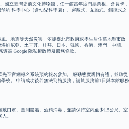
、國立臺灣史前文化博物館，任一館當年度門票票根、會員卡，
館預約 科學中心（含幼兒科學園）、穿戴式、互動式、觸控式之
颱風、地震等天然災害，依據臺北市政府或學生居住當地縣市政
斯洛維尼亞、土耳其、杜拜、日本、韓國、香港、澳門、中國、
遵循 Google 隱私權政策及服務條款。
眾先至官網報名系統預約報名參加。 服勤態度親切有禮，並聽從
學校。 申請成功後若無法到館服務，請於服務前1日與本館服務
佩戴口罩、量測體溫、酒精消毒，並請保持室內至少1.5公尺、室
0人。