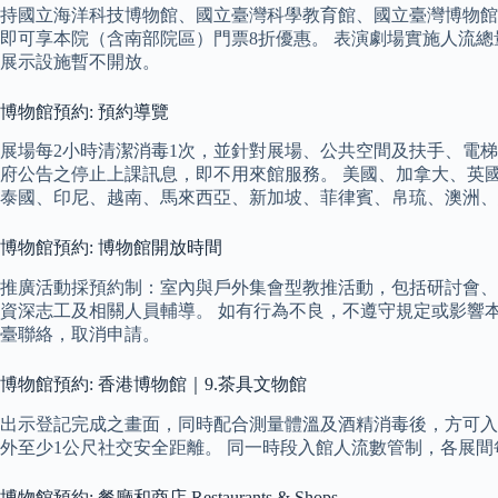
持國立海洋科技博物館、國立臺灣科學教育館、國立臺灣博物館
即可享本院（含南部院區）門票8折優惠。 表演劇場實施人流總
展示設施暫不開放。
博物館預約: 預約導覽
展場每2小時清潔消毒1次，並針對展場、公共空間及扶手、電
府公告之停止上課訊息，即不用來館服務。 美國、加拿大、英
泰國、印尼、越南、馬來西亞、新加坡、菲律賓、帛琉、澳洲、紐西蘭….
博物館預約: 博物館開放時間
推廣活動採預約制：室內與戶外集會型教推活動，包括研討會、演
資深志工及相關人員輔導。 如有行為不良，不遵守規定或影響
臺聯絡，取消申請。
博物館預約: 香港博物館｜9.茶具文物館
出示登記完成之畫面，同時配合測量體溫及酒精消毒後，方可入館
外至少1公尺社交安全距離。 同一時段入館人流數管制，各展間每2
博物館預約: 餐廳和商店 Restaurants & Shops