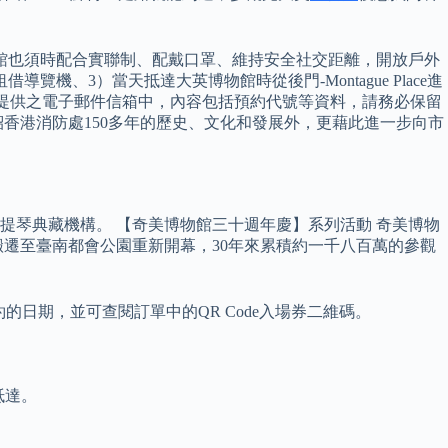
館也須時配合實聯制、配戴口罩、維持安全社交距離，開放戶外
、3）當天抵達大英博物館時從後門-Montague Place進
所提供之電子郵件信箱中，內容包括預約代號等資料，請務必保留
香港消防處150多年的歷史、文化和發展外，更藉此進一步向市
提琴典藏機構。 【奇美博物館三十週年慶】系列活動 奇美博物
年搬遷至臺南都會公園重新開幕，30年來累積約一千八百萬的參觀
日期，並可查閱訂單中的QR Code入場券二維碼。
抵達。