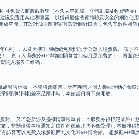
免費入館參觀教學（不含太空劇場、立體劇場及收費特展）。 本網站
建議您選用其他瀏覽器，以獲得最佳瀏覽體驗及安全的網路使用
的開放空間，其設計源自雕塑家兼設計師野口勇，包含其數件雕塑
3年6月），以及大樓B1層繼續免費開放予公眾入場參觀。 視
成！」頁（入場券於M+博物館開幕首12個月是免費的），頁面
均可查閱入場券二維碼。
帶氣旋警告信號，本館將會關閉，所有團體／個人參觀活動亦會取
正常關閉時間相差不足兩小時，本館當日將不會開放。
服務。 又若您所涉及侵權情事嚴重者，本服務亦得拒絕或終止您
途之信箱，非關侵權事項通知之信件寄送至此將不獲受理)，本服務
所有訪客可以免費入場參觀西九文化區M+博物館。 想參觀M+