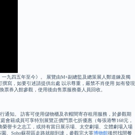
彌生：一九四五年至今》。 展覽由M+副總監及總策展人鄭道鍊及獨
打撰寫，如要引述請提供出處 以示尊重，嚴禁不肖使用 如有發現
兌換票券入館參觀，使用後由售票服務臺人員回收。
另行通知。 訪客可使用儲物櫃及衣帽間寄存租用服務，於參觀期
庭會籍成員可享特別展覽正價門票七折優惠（每張港幣168元，
務榮譽卡之志工，或持有當日展示場、太空劇場、立體劇場入場
芬園、Soho蘇荷區走路就能到達，參觀完大英
博物館
後想找間餐