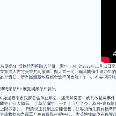
為慶祝M+博物館即將踏入開幕一週年，M+於2022年11月12
立策展人吉竹美香共同策劃，與大眾一同回顧草間彌生逾70年的
必究責任，所有團體跟散客都會進行併團喔！ (一)、本券視
博物館預約: 展覽場館預約資訊
6.如遇臺南市政府公告停止辦公（遇天然災害）或其他緊急事
間寄存個人物品。 「草間彌生：一九四五年至今」為M+慶祝博
上限四張）。 門票現正於網上公開發售，訪客須預先購買標準
券或收執聯之觀眾可免費參觀科學中心。 大英博物館位在倫敦超級市