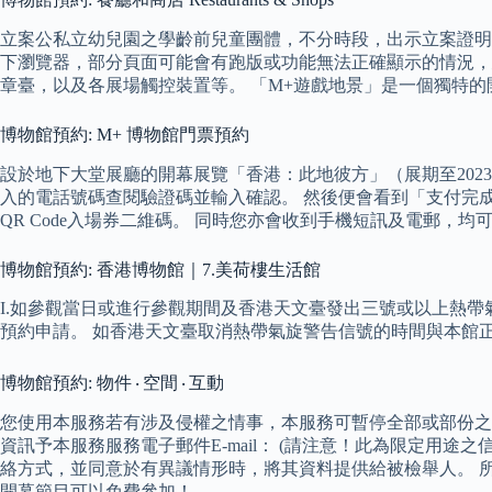
立案公私立幼兒園之學齡前兒童團體，不分時段，出示立案證明即可
下瀏覽器，部分頁面可能會有跑版或功能無法正確顯示的情況，
章臺，以及各展場觸控裝置等。 「M+遊戲地景」是一個獨特
博物館預約: M+ 博物館門票預約
設於地下大堂展廳的開幕展覽「香港：此地彼方」（展期至202
入的電話號碼查閱驗證碼並輸入確認。 然後便會看到「支付完
QR Code入場券二維碼。 同時您亦會收到手機短訊及電郵，
博物館預約: 香港博物館｜7.美荷樓生活館
I.如參觀當日或進行參觀期間及香港天文臺發出三號或以上熱
預約申請。 如香港天文臺取消熱帶氣旋警告信號的時間與本館
博物館預約: 物件 ‧ 空間 ‧ 互動
您使用本服務若有涉及侵權之情事，本服務可暫停全部或部份之
資訊予本服務服務電子郵件E-mail： (請注意！此為限定用
絡方式，並同意於有異議情形時，將其資料提供給被檢舉人。 
開幕節目可以免費參加！