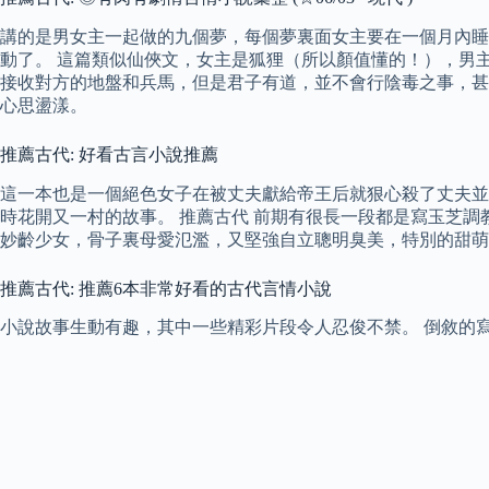
講的是男女主一起做的九個夢，每個夢裏面女主要在一個月內睡
動了。 這篇類似仙俠文，女主是狐狸（所以顏值懂的！），男
接收對方的地盤和兵馬，但是君子有道，並不會行陰毒之事，甚
心思盪漾。
推薦古代: 好看古言小說推薦
這一本也是一個絕色女子在被丈夫獻給帝王后就狠心殺了丈夫並
時花開又一村的故事。 推薦古代 前期有很長一段都是寫玉芝
妙齡少女，骨子裏母愛氾濫，又堅強自立聰明臭美，特別的甜萌
推薦古代: 推薦6本非常好看的古代言情小說
小說故事生動有趣，其中一些精彩片段令人忍俊不禁。 倒敘的