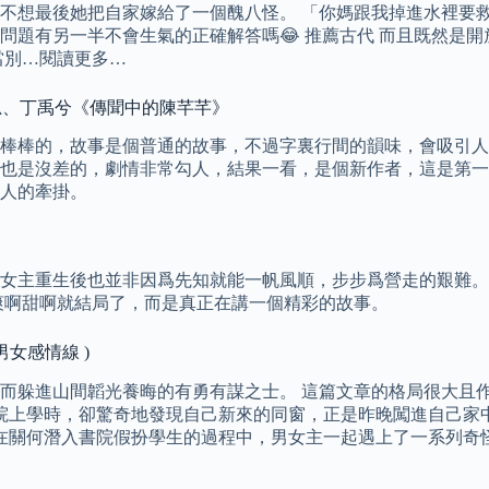
不想最後她把自家嫁給了一個醜八怪。 「你媽跟我掉進水裡要救
問題有另一半不會生氣的正確解答嗎😂 推薦古代 而且既然是
當別…閱讀更多…
露思、丁禹兮《傳聞中的陳芊芊》
棒棒的，故事是個普通的故事，不過字裏行間的韻味，會吸引人
也是沒差的，劇情非常勾人，結果一看，是個新作者，這是第一本
人的牽掛。
女主重生後也並非因爲先知就能一帆風順，步步爲營走的艱難。
爽啊甜啊就結局了，而是真正在講一個精彩的故事。
男女感情線 )
而躲進山間韜光養晦的有勇有謀之士。 這篇文章的格局很大且作
書院上學時，卻驚奇地發現自己新來的同窗，正是昨晚闖進自己家
 在關何潛入書院假扮學生的過程中，男女主一起遇上了一系列奇