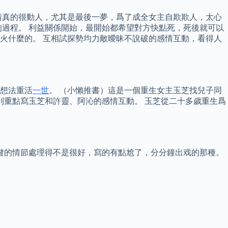
情真的很動人，尤其是最後一夢，爲了成全女主自欺欺人，太心
過程。 利益關係開始，最開始都希望對方快點死，死後就可以
火什麼的。 互相試探勢均力敵曖昧不說破的感情互動，看得人
想法重活
一世
。 （小懶推書）這是一個重生女主玉芝找兒子同
則重點寫玉芝和許靈、阿沁的感情互動。 玉芝從二十多歲重生爲
鍵的情節處理得不是很好，寫的有點尬了，分分鐘出戏的那種。