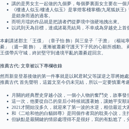
講的是男女主一起做的九個夢，每個夢裏面女主要在一個
《樓邊人似玉/樓邊人似玉》是掌燈客棧掌櫃(九尾狐妖王
是錯身而過的過客。
而明月璫的作品就是把讀者們從夢境中強硬地拽出來。
以武則天為目標，達成諸葛亮結局，不幸成為穿越史上首
本劇講述郡主「王儇」（章子怡 飾）與三皇子「子澹」（楊祐
綦」（週一圍 飾），逐漸被蕭綦守護天下子民的心願所感動。
王儇帶兵守城，終於堅守到邊境平亂的蕭綦趕回京。
推薦古代: 文章被以下專欄收錄
然而新皇登基後做的第一件事就是以弒君弒父等謀逆之罪將她
推薦古代 首先聲明，這篇文至今仍未完結，所以一定要慎重考
月關的經典歷史穿越小說，一個小人物的奮鬥史，故事發
這一次，他要從自己的皇后小時候就護著她，讓她平安順
2021才開始沒多久，就迎來了第一波的水逆，相信最近
和《二哈和他的白貓師尊》是同個作者寫的耽美小說，主
但缺點是最關鍵的情節處理得不是很好，寫的有點尬了，