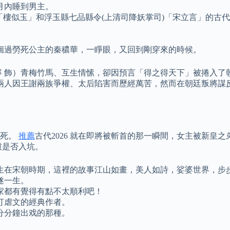
月內睡到男主。
)「樓似玉」和浮玉縣七品縣令(上清司降妖掌司)「宋立言」的古
個過勞死公主的秦穠華，一睜眼，又回到剛穿來的時候。
寧 飾）青梅竹馬、互生情愫，卻因預言「得之得天下」被捲入了
 兩人因王謝兩族爭權、太后陷害而歷經萬苦，然而在朝廷叛將謀
處死。
推薦
古代2026 就在即將被斬首的那一瞬間，女主被新皇
慮是否入坑。
生在宋朝時期，這裡的故事江山如畫，美人如詩，娑婆世界，步
遂一生。
大家都有覺得有點不太順利吧！
打虐文的經典作者。
分分鐘出戏的那種。