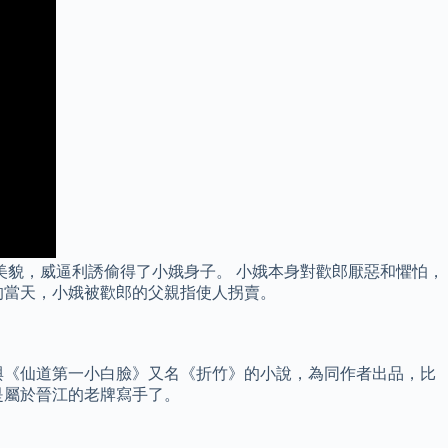
娥美貌，威逼利誘偷得了小娥身子。 小娥本身對歡郎厭惡和懼怕，
的當天，小娥被歡郎的父親指使人拐賣。
與《仙道第一小白臉》又名《折竹》的小說，為同作者出品，比
是屬於晉江的老牌寫手了。