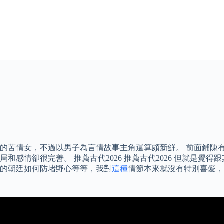
的苦情女，不過以男子為言情故事主角還算頗新鮮。 前面鋪陳
感情卻很完善。 推薦古代2026 推薦古代2026 但就是覺
的朝廷如何防堵野心等等，我對
這種
情節本來就沒有特別喜愛，