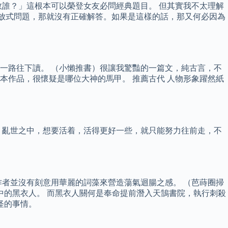
誰？」這根本可以榮登女友必問經典題目。 但其實我不太理解
開放式問題，那就沒有正確解答。如果是這樣的話，那又何必因為
一路往下讀。 （小懶推書）很讓我驚豔的一篇文，純古言，不
作品，很懷疑是哪位大神的馬甲。 推薦古代 人物形象躍然紙
 亂世之中，想要活着，活得更好一些，就只能努力往前走，不
者並沒有刻意用華麗的詞藻來營造蕩氣迴腸之感。 （芭蒔圈掃
中的黑衣人。 而黑衣人關何是奉命提前潛入天鵠書院，執行刺殺
怪的事情。