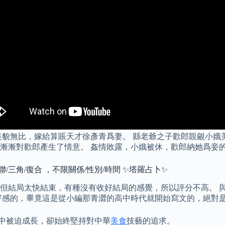
小娥美貌無比，嫁給算賬天才徐彥青爲妻。 縣老爺之子歡郎覬覦小
漸漸對歡郎產生了情意。 姦情敗露，小娥被休，歡郎納她爲妾
聯/三角/復合 ，不限關係/性別/時間 ✨塔羅占卜✨
但結局太快結束，有種沒有收好結局的感覺，所以評分不高。 
好感的，畢竟這是從小編那青澀的高中時代就開始寫文的，絕對
宮中被迫成長，卻始終堅持對中華
美食
技藝的追求。