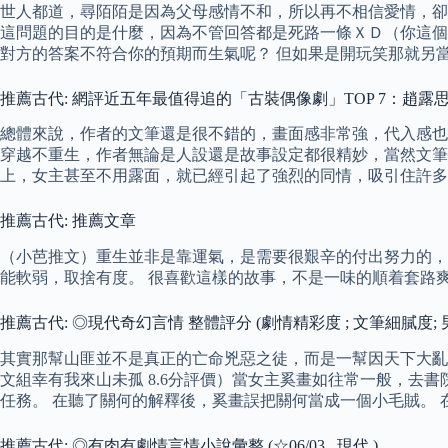
世人都道，尋陌陌是因為父母感情不和，所以再不相信愛情，卻
這問題的目的是什麼，因為不管回答都是死路一條ＸＤ（你這個
對方的答案不符合你的預期而生氣呢？ 但如果是開玩笑那就另
推薦古代: 網評近五年最值得追的「古裝偶像劇」TOP 7：趙
總體來說，作者的文筆還是很不錯的，畫面感非常強，代入感也
穿越不重生，作者無論是人設還是故事設定都很精妙，當然文筆
上，女主甚至不用露面，就已經引起了強烈的同情，吸引住許多
推薦古代: 推薦文章
（小芭推文）重生並非是靠運氣，是需要很艱辛的付出努力的，
能軟弱，取捨有度。 很喜歡這樣的故事，不是一味的順着套路
推薦古代: ◎現代奇幻言情 整體評分 (劇情精彩度 ; 文筆細膩度; 
其實那幫山匪並不是真正的亡命兇惡之徒，而是一幫因天下大亂
文組幸有我來山未孤 8.6分評價）當女主奚畫如往常一般，去
任務。 在聽了關何的解釋後，奚畫誤把關何當成一個小毛賊。
推薦古代: ◎有肉有劇情言情小說彙整 (☆06/03 現代 )