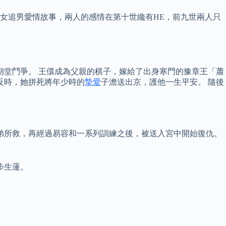
代女追男愛情故事，兩人的感情在第十世纔有HE，前九世兩人只
朝堂鬥爭。 王儇成為父親的棋子，嫁給了出身寒門的豫章王「蕭
反時，她拼死將年少時的
摯愛
子澹送出京，護他一生平安。 隨後
之弟所救，再經過易容和一系列訓練之後，被送入宮中開始復仇。
步生蓮。