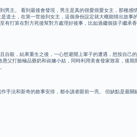
到男主。 看到最後會發現，男主是真的很愛很愛女主，那種感
主是道士，在第一世撿到女主，這個身份設定就大概能猜出故事的
至有打算在對方死後幫對方處理好後事，比如過繼個孩子繼承香
且自殺，結果重生之後，一心想避開上輩子的遭遇，想按自己的
調教愚父打臉極品爺奶和叔嬸小姑，同時利用美食發家致富，後期
。
寫作手法和新奇的敘事安排，都令讀者眼前一亮。 但缺點是最關