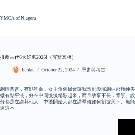
Skip
to
content
YMCA of Niagara
推薦古代6大好處2026!（震驚真相）
benlau
October 22, 2024
歷史與考古
劇情普普，有點狗血，女主角偶爾會讓我想到瓊瑤劇中那種純美
微有點平淡，好在中間慢慢精彩起來，而且故事不長，背景、設局和
分都是在講其他人，中後開始大都在講羣雄如何割據天下、無能
過這本。