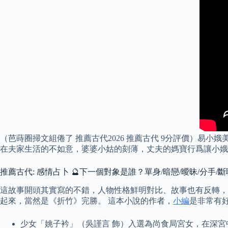
（芭蒔圈掃文組倦了 推薦古代2026 推薦古代 9分評價）易
在夫家生活的不如意，婆婆小姑的刻薄，丈夫的媽寶行爲讓小娥
推薦古代: 感情占卜 🔮下一個對象是誰？單身/暗戀/曖昧/分手/斷
這故事開頭其實寫的不錯，人物性格鮮明對比、故事也有反轉，
起來，當然是《折竹》完勝。 這本小說的作者，
小編
是非常有
少女「姚子衿」（吳謹言 飾）入選為尚食局宮女，在深