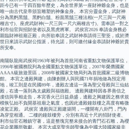
距今已有一千四百餘年歷史，為全世界第一座財神爺金身，也是
唯一由古代皇帝頒旨雕塑的神像金身。 本宮分靈金身，武財神
分為黑麪黑鬚、黑麪白鬚、粉面黑鬚三種法相(一尺三與一尺兩
種吉寸)、座虎武財神(一尺三與一尺六兩種吉寸)、需奉請一對之
利市仙官與招財使者以及黑虎將軍。 武侯宮2026 奉請金身務必
親臨財神祖廟正殿，向所欲奉請之武財神恭請得三聖筊，或於濟
世日來請示武財公指派，待允諾，則可繳付緣金恭請財神爺於貴
所安奉。
南陽臥龍崗武侯祠1963年被列為首批河南省重點文物保護單位，
1996年被國務院列為全國重點文物保護單位，2007年榮膺國家
AAAA級旅遊景區，2008年被國家文物局列為首批國家二級博物
館。 本宮之邊殿興建，由陳創辦人與民國71年捐地做為預定用
地，竣工則是在民國89年，邊殿左邊這一落為聖父母殿與三仙姑
殿，右邊一落則為太歲殿與福德殿。 邊殿興建時因各界善信之
虔信與爭相走告，本宮香火已日益鼎盛，邊殿之興建因之務求規
模恢弘始不負開基祖廟之氣度，也因此邊殿鐘鼓樓之高度有略微
凌駕正殿。 武侯宮 邊殿與正殿建築間，一樓開有八卦門，門內
為穿堂相通。 二樓的鐘鼓樓旁，分別有高近十尺的招財使者、
利市仙官石雕鎮守著，這是整塊完整未接合的青鬥石石雕，為櫻
花企業團所敬獻。 本宮大成至聖先師聖像為中國大陸國家級非