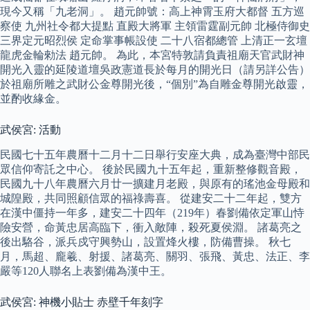
現今又稱「九老洞」。 趙元帥號：高上神霄玉府大都督 五方巡
察使 九州社令都大提點 直殿大將軍 主領雷霆副元帥 北極侍御史
三界定元昭烈侯 定命掌事帳設使 二十八宿都總管 上清正一玄壇
龍虎金輪勑法 趙元帥。 為此，本宮特敦請負責祖廟天官武財神
開光入靈的延陵道壇吳政憲道長於每月的開光日（請另詳公告）
於祖廟所雕之武財公金尊開光後，“個別”為自雕金尊開光啟靈，
並酌收緣金。
武侯宮: 活動
民國七十五年農曆十二月十二日舉行安座大典，成為臺灣中部民
眾信仰寄託之中心。 後於民國九十五年起，重新整修觀音殿，
民國九十八年農曆六月廿一擴建月老殿，與原有的瑤池金母殿和
城隍殿，共同照顧信眾的福祿壽喜。 從建安二十二年起，雙方
在漢中僵持一年多，建安二十四年（219年）春劉備依定軍山恃
險安營，命黃忠居高臨下，衝入敵陣，殺死夏侯淵。 諸葛亮之
後出駱谷，派兵戍守興勢山，設置烽火樓，防備曹操。 秋七
月，馬超、龐羲、射援、諸葛亮、關羽、張飛、黃忠、法正、李
嚴等120人聯名上表劉備為漢中王。
武侯宮: 神機小貼士 赤壁千年刻字