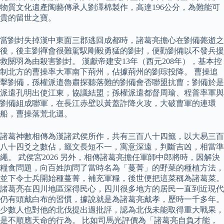
物質文化遺產陶藝傳承人劉澤棉製作，高達196公分，為難能可
貴的留世之寶。
當劉封失掉漢中東面三郡逃回成都時，諸葛亮擔心在劉備薨逝之
後，後主劉禪會很難駕馭剛毅勇猛的劉封，便勸劉備以不發兵援
救關羽為由殺害劉封。 漢獻帝建安13年（西元208年），基本控
制北方的曹操率大軍南下荊州，佔據荊州的劉琮投降。 曹操追
擊劉備，孫權派遣魯肅探聽落難的劉備會否聯盟抗曹；劉備於是
派遣孔明出使江東，協議結盟；孫權派遣都督周瑜、程普率軍與
劉備組成聯軍，在長江赤壁以黃蓋詐降火攻，大破曹軍的連環
船，曹操落荒北迴。
諸葛神數相傳為漢諸武侯所作，共有三百八十四籤，以大易三百
八十四爻之數佔，籤文長短不一，寓意深遠，判斷吉凶，相當準
繩。 武侯宮2026 另外，相傳諸葛亮擔任軍師中郎將時，因解決
糧食問題，向百姓詢問了當時名為「蔓菁」的野菜的種植方法，
並下令士兵開始種蔓菁，補充軍糧，後世便把這菜稱為諸葛菜。
諸葛亮在四川地區深得民心，四川很多地方的居民一直到近現代
仍有頭戴白布的習慣，據說就是為諸葛亮戴孝，歷時一千多年。
少數人也對他的北伐提出過批評，認為北伐未能取得重大戰果，
是不順應天命的行為。 比如司馬光評價為「諸葛亮自負才能，