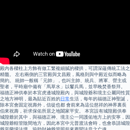
殿內各樑柱上方飾有做工繁複細膩的樑拱，可謂深蘊傳統工法之
精髓。 左右兩側的三官殿與文昌殿，風格則與中殿近似而略為
簡約。 統帥一般稱「元帥」，也叫主帥、統兵、將軍、營主或
聖者，平時廟中備有「馬草水」以饗兵馬，並早晚焚香祭拜。
福德正神供奉於本宮虎邊城隍殿內，與城隍爺和境主公屬同性質
之地方神明，最為貼近百姓的
日常
生活，每年的福德正神聖誕，
除本宮會固定祝壽外，信徒也都 會前來為這位慈祥的神界裏長
伯來祝壽，祈求保佑所居之地闔家平安。 本宮設有城隍殿供奉
城隍爺於其中，與福德正神、境主公一同護佑地方上的安寧，因
城隍爺轄管陰間地方，因此本宮中元普渡法會時，也會恭請城隍
爺至蘭場法壇，協助財神爺管照前來薦聞法音之亡魂。