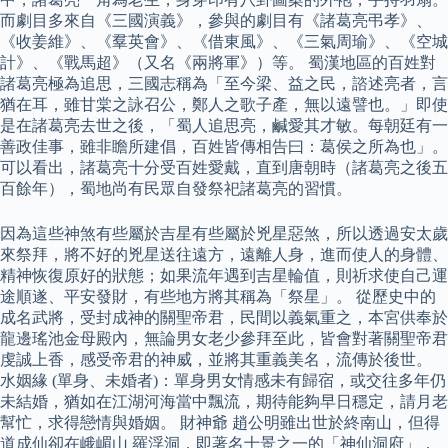
而劇目多來自《三國演義》，參與的劇目有《諸葛亮弔孝》、
《收姜維》、《羣英會》、《借東風》、《三氣周瑜》、《空城
計》、《戰馬超》（又名《兩將軍》）等。 蜀漢地區的百姓對
諸葛亮極為追思，三國志稱為「至今梁、益之民，諮述亮者，言
猶在耳，雖甘棠之詠召公，鄭人之歌子產，無以遠譬也。」即使
是在諸葛亮去世之後，「蜀人追思亮，鹹愛其才敏。每朝廷有一
善政佳事，雖非瞻所建倡，百姓皆傳相告曰：葛侯之所為也」。
可以看出，諸葛亮十分受百姓愛戴，直到唐朝時（諸葛亮之後五
百餘年），蜀地尚有民眾自發祭祀諸葛亮的習慣。
因為這些神煞有些屬於吉星有些屬於兇星惡煞，所以透過安太歲
來祭拜，將不好的兇星送往遠方，遠離人身，進而使人的身體、
精神恢復原好的狀態；如果流年遇到吉星輪值，則祈求使自己運
途順遂、平安發財，有些地方將其稱為「祭星」。 從歷史中的
成名武將，受封成神的關聖帝君，民間以義氣重之，本宮供奉於
龍邊瑤池金母殿內，無論男女老少參拜至此，皆會對著關聖帝君
虔誠上香，感受帝君的神威，並將其重義美名，流傳於後世。
水姻緣 (單身、未婚者)：單身男女情感未有歸宿，或交往多年仍
未結婚，猶如在江湖河海當中飄流，期待能夠早日穩定，請月老
幫忙，求得戀情與婚姻。 財神爺 趙公明雖出世於終南山，但得
道成仙卻在峨嵋山 羅浮洞，即著名十景之一的「神仙洞府」，