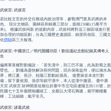
武侯宮: 武侯宮
若比較文官的外交任務或內政治理等，參戰博鬥更具武將的本
色。 現分文物區、園林區和錦裏三部分，面積230畝(15萬平方
米)。 根據武侯祠新 的規劃內容，武侯祠將對這三個區域進行更
加合理的功能區劃，分為三國歷史遺蹟區、錦里民俗區、三國文
化
體驗
區三大板塊。
武侯宮: 中國浙江／明代開國功臣！劉伯溫紀念館紀錄其傳奇人
生
偏將軍黃權對劉備說：「若失漢中，則三巴不振，此為割蜀之股
臂也。」劉備為盡快解決荊州問題，回兵保衛益州，便以湘水為
界，將江夏、長沙、桂陽三郡劃給孫吳。 後曹操並未攻打劉
備，留下夏侯淵、張郃等鎮守漢中，本人從漢中撤退。 臺中廣
天宮 武侯宮 財神開基祖廟位於臺中市北屯區遼陽五街131號，於
民國七十五年廟體相繼竣工，全殿以大理石興建，廟宇雕樑畫
棟，工法細緻，氣宇非凡。
武侯宮: 諸葛武侯