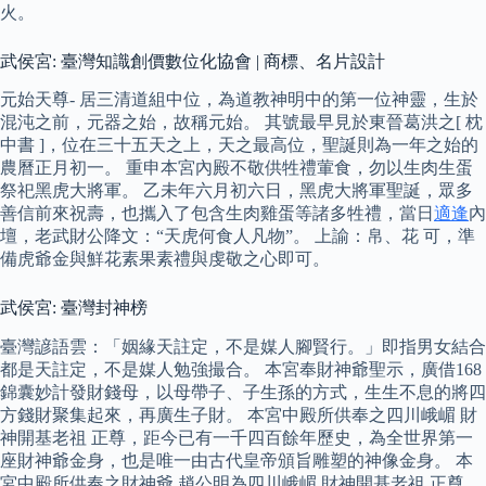
火。
武侯宮: 臺灣知識創價數位化協會 | 商標、名片設計
元始天尊- 居三清道組中位，為道教神明中的第一位神靈，生於
混沌之前，元器之始，故稱元始。 其號最早見於東晉葛洪之[ 枕
中書 ]，位在三十五天之上，天之最高位，聖誕則為一年之始的
農曆正月初一。 重申本宮內殿不敬供牲禮葷食，勿以生肉生蛋
祭祀黑虎大將軍。 乙未年六月初六日，黑虎大將軍聖誕，眾多
善信前來祝壽，也攜入了包含生肉雞蛋等諸多牲禮，當日
適逢
內
壇，老武財公降文：“天虎何食人凡物”。 上諭：帛、花 可，準
備虎爺金與鮮花素果素禮與虔敬之心即可。
武侯宮: 臺灣封神榜
臺灣諺語雲：「姻緣天註定，不是媒人腳賢行。」即指男女結合
都是天註定，不是媒人勉強撮合。 本宮奉財神爺聖示，廣借168
錦囊妙計發財錢母，以母帶子、子生孫的方式，生生不息的將四
方錢財聚集起來，再廣生子財。 本宮中殿所供奉之四川峨嵋 財
神開基老祖 正尊，距今已有一千四百餘年歷史，為全世界第一
座財神爺金身，也是唯一由古代皇帝頒旨雕塑的神像金身。 本
宮中殿所供奉之財神爺 趙公明為四川峨嵋 財神開基老祖 正尊，