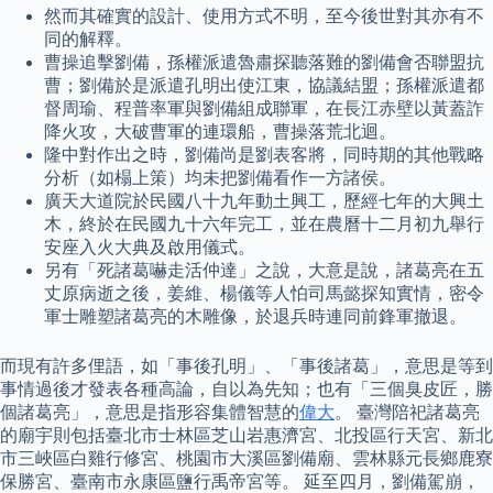
然而其確實的設計、使用方式不明，至今後世對其亦有不
同的解釋。
曹操追擊劉備，孫權派遣魯肅探聽落難的劉備會否聯盟抗
曹；劉備於是派遣孔明出使江東，協議結盟；孫權派遣都
督周瑜、程普率軍與劉備組成聯軍，在長江赤壁以黃蓋詐
降火攻，大破曹軍的連環船，曹操落荒北迴。
隆中對作出之時，劉備尚是劉表客將，同時期的其他戰略
分析（如榻上策）均未把劉備看作一方諸侯。
廣天大道院於民國八十九年動土興工，歷經七年的大興土
木，終於在民國九十六年完工，並在農曆十二月初九舉行
安座入火大典及啟用儀式。
另有「死諸葛嚇走活仲達」之說，大意是說，諸葛亮在五
丈原病逝之後，姜維、楊儀等人怕司馬懿探知實情，密令
軍士雕塑諸葛亮的木雕像，於退兵時連同前鋒軍撤退。
而現有許多俚語，如「事後孔明」、「事後諸葛」，意思是等到
事情過後才發表各種高論，自以為先知；也有「三個臭皮匠，勝
個諸葛亮」，意思是指形容集體智慧的
偉大
。 臺灣陪祀諸葛亮
的廟宇則包括臺北市士林區芝山岩惠濟宮、北投區行天宮、新北
市三峽區白雞行修宮、桃園市大溪區劉備廟、雲林縣元長鄉鹿寮
保勝宮、臺南市永康區鹽行禹帝宮等。 延至四月，劉備駕崩，