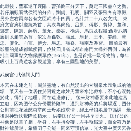
此戰後，曹軍退守襄陽，曹孫劉三分天下，奠定三國鼎立之勢。
若仔細觀看武侯祠的分佈，劉備、孔明、關羽及張飛各有專殿;
另外左右兩廊各有文臣武將十四員，合計共二十八名文武。 東
府文官廊以龐統為首，其次為簡雍、呂凱、傅肜、費禕、董和、
鄧芝、陳震、蔣琬、董允、秦宓、楊洪、馬良及程畿;西府武將
廊則以趙雲為首，依次為孫乾、張翼、馬超、王平、姜維、黃
忠、廖化、向寵、傅僉、馬忠、張嶷、張南及馮習。 目前最有
影響的是成都武侯祠，位於四川省成都市南門大橋外西側，為首
批全國重點文物保護單位(1961年)，也是首批一級博物館，每年
吸引上百萬遊客參觀遊覽，享有三國聖地的美譽。
武侯宮: 武侯祠大門
本宮在未建之前，屬於靈地，有自然湧出的甘甜泉水匯集成的池
塘，某天有一位居住於附近之賴姓男童來水池戲水，不小心溺斃
於此，得到了地理，而在這邊修行。 後來財神爺要來此地建宮
立廟，因為囝仔公身份屬於陰神，遭到財神爺的兵將驅逐，囝仔
公則前往花蓮慈惠堂向王母娘娘求情，經王母娘娘居中協調，最
後財神爺扶鸞降駕指示， 供奉囝仔公一同共享香火。 囝仔公的
神像是以童子相，坐身，右手持金鞭，左手執鐵環，而金鞭乃是
財神爺所賜，希望囝仔公能一同來守護信眾，光大臺中廣天宮香