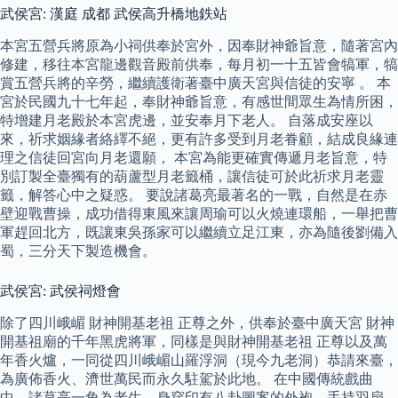
武侯宮: 漢庭 成都 武侯高升橋地鉄站
本宮五營兵將原為小祠供奉於宮外，因奉財神爺旨意，隨著宮內
修建，移往本宮龍邊觀音殿前供奉，每月初一十五皆會犒軍，犒
賞五營兵將的辛勞，繼續護衛著臺中廣天宮與信徒的安寧 。 本
宮於民國九十七年起，奉財神爺旨意，有感世間眾生為情所困，
特增建月老殿於本宮虎邊，並安奉月下老人。 自落成安座以
來，祈求姻緣者絡繹不絕，更有許多受到月老眷顧，結成良緣連
理之信徒回宮向月老還願， 本宮為能更確實傳遞月老旨意，特
別訂製全臺獨有的葫蘆型月老籤桶，讓信徒可於此祈求月老靈
籤，解答心中之疑惑。 要說諸葛亮最著名的一戰，自然是在赤
壁迎戰曹操，成功借得東風來讓周瑜可以火燒連環船，一舉把曹
軍趕回北方，既讓東吳孫家可以繼續立足江東，亦為隨後劉備入
蜀，三分天下製造機會。
武侯宮: 武侯祠燈會
除了四川峨嵋 財神開基老祖 正尊之外，供奉於臺中廣天宮 財神
開基祖廟的千年黑虎將軍，同樣是與財神開基老祖 正尊以及萬
年香火爐，一同從四川峨嵋山羅浮洞（現今九老洞）恭請來臺，
為廣佈香火、濟世萬民而永久駐駕於此地。 在中國傳統戲曲
中，諸葛亮一角為老生，身穿印有八卦圖案的外袍，手持羽扇。