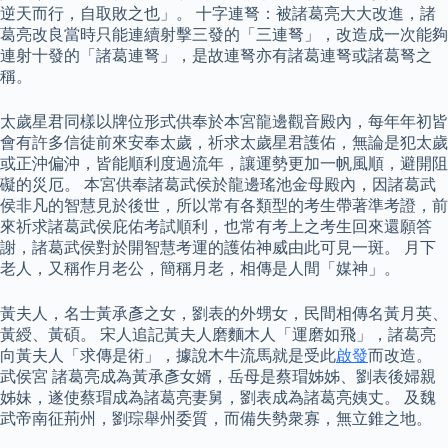
逆天而行，自取敗之也」。 十字連弩：被諸葛亮大大改進，諸
葛亮改良當時只能連續射擊三發的「三連弩」，改造成一次能夠
連射十發的「諸葛連弩」，是故連弩亦有諸葛連弩或諸葛弩之
稱。
太歲星君同樣以牌位形式供奉於本宮龍邊觀音殿內，每年年初皆
會有許多信徒前來安奉太歲，祈求太歲星君護佑，無論是犯太歲
或正沖偏沖，皆能順利度過流年，讓運勢更加一帆風順，避開阻
礙的災厄。 本宮供奉諸葛武侯於龍邊瑤池金母殿內，因諸葛武
侯非凡的智慧見於後世，所以常有各類型的考生帶著準考證，前
來祈求諸葛武侯庇佑考試順利，也常有考上之考生回來還願答
謝，諸葛武侯對於開智慧考運的護佑神威由此可見一斑。 月下
老人，又稱作月老公，簡稱月老，相傳是人間「媒神」。
黃夫人，名士黃承彥之女，劉表的外甥女，民間相傳名黃月英、
黃綬、黃碩。 宋人追記黃夫人磨麵木人「運磨如飛」，諸葛亮
向黃夫人「求傳是術」，據說木牛流馬就是受此
啟發
而改造。
武侯宮 諸葛亮成為黃承彥女婿，岳母是蔡瑁姊姊、劉表後婦親
姊妹，遂使蔡瑁成為諸葛亮妻舅，劉表成為諸葛亮姨丈。 及魏
武帝南征荊州，劉琮舉州委質，而備失勢衆寡，無立錐之地。