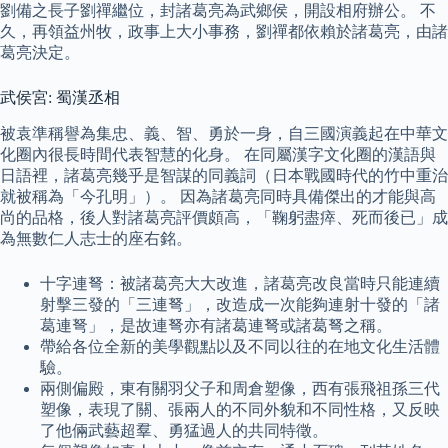
劉備之長子劉禪繼位，封諸葛亮為武鄉侯，開設相府辦公。 不
久，再領益州牧，政事上大小事務，劉禪都依賴於諸葛亮，由諸
葛亮決定。
武侯宮: 蜀漢丞相
被袁準稱譽為集忠、義、智、勇於一身，自三國演義起在中華文
化圈內很長時間代表智慧的化身。 在同屬漢字文化圈的漢語與
日語裡，諸葛亮幾乎是智謀的同義詞（日本戰國時代的竹中重治
就被稱為「今孔明」）。 因為諸葛亮同時具備傑出的才能與高
尚的品格，後人對諸葛亮評價頗高，「鞠躬盡瘁、死而後已」成
為無數仁人志士的座右銘。
十字連弩：被諸葛亮大大改進，諸葛亮改良當時只能連續
射擊三發的「三連弩」，改造成一次能夠連射十發的「諸
葛連弩」，是故連弩亦有諸葛連弩或諸葛弩之稱。
帶給各位全新的美學觀點以及不同以往的在地文化生活體
驗。
兩側偏殿，東有關羽父子和周倉塑像，西有張飛祖孫三代
塑像，表現了關、張兩人的不同外貌和不同性格，又反映
了他倆武藝超羣、勇猛過人的共同特徵。