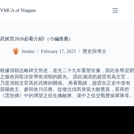
Skip
to
YMCA of Niagara
content
武侯宮2026必看介紹!（小編推薦）
benlau
February 17, 2025
歷史與考古
根據清朝志略碑文所述，道光二十九年重塑肖像，因此各尊泥塑
之服色與取決皆帶有清朝的眼光。 因此滿清把趙雲視為文官，
乃是清朝文官高於武將的關係。 再看戰績，趙雲在正史中曾有
當陽救主、參與收川任務、從徵北伐而身當大敵曹真，若再把
《雲別傳》中的博望之役生擒敵將、漢中之役交戰曹操軍隊等。