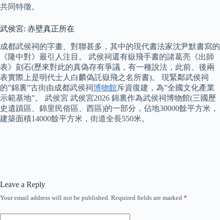
共同特徵。
武侯宮: 赤壁真正所在
成都武侯祠的字畫、對聯甚多，其中的現代書法家沈尹默書寫的
《隆中對》最引人注目。 武侯祠還有嶽飛手書的諸葛亮《出師
表》刻石(歷來對此的真偽存有爭議，有一種說法，此前、後兩
表實際上是明代士人白麟偽託嶽飛之名所書)。 現緊鄰武侯祠
的”錦裏”古街由成都武侯祠
博物館
斥資復建，為”全國文化產業
示範基地”。 武侯宮 武侯宮2026 錦裏作為武侯祠博物館(三國歷
史遺蹟區、錦里民俗區、西區)的一部分，佔地30000餘平方米，
建築面積14000餘平方米，街道全長550米。
Leave a Reply
Your email address will not be published.
Required fields are marked
*