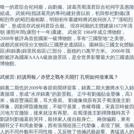
唯一的君臣合祀祠廟，由劉備、諸葛亮蜀漢君臣合祀祠宇及惠陵
組成。 武侯祠(指諸葛亮的專祠)建於唐以前，初與祭祀劉備(漢
昭烈帝)的昭烈廟相鄰，明朝初年重建時將武侯祠併入了”漢昭烈
廟”，形成現存武侯祠君臣合廟。 現存祠廟的主體建築1672年清
朝 康熙年間(康熙十一年)重建。 武侯宮 1984年成立博物館，
2008年被評為首批國家一級博物館，享有”三國聖地”之美譽。
成都武侯祠現分文物區(三國歷史遺蹟區)、園林區(三國文化體驗
區)和錦裏(錦里民俗區)三部分，面積約15萬平方米。 2006年我
館被評為國家AAAA級旅遊景區，是全世界影響最大的三國遺蹟
博物館。
武侯宮: 好讀周報／赤壁之戰冬天開打 孔明如何借東風？
錦裏二期也於2009年春節前開肆迎客，錦裏二期大膽將水引入錦
裏循環，形成”水岸錦裏”的新景觀。 正中有劉備貼金塑像，高3
米，儀容豐滿莊重，耳大垂肩。 劉備像側原有其子蜀漢後主劉
禪像，因劉禪昏庸無能，不能守基業，喪權辱國，宋真宗時被四
川地方官撤除，後來就沒有再塑。 在蜀漢後主劉禪降魏時其子
劉諶到劉備墓前哭拜，殺掉家人後自殺身亡。 兩側偏殿，東有
關羽父子和周倉塑像，西有張飛祖孫三代塑像，表現了關、張兩
人的不同外貌和不同性格，又反映了他倆武藝超羣、勇猛過人的