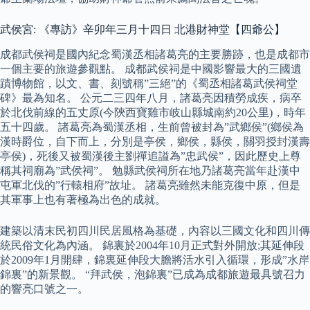
武侯宮: 《專訪》辛卯年三月十四日 北港財神堂【四爺公】
成都武侯祠是國內紀念蜀漢丞相諸葛亮的主要勝跡，也是成都市
一個主要的旅遊參觀點。 成都武侯祠是中國影響最大的三國遺
蹟博物館，以文、書、刻號稱”三絕”的《蜀丞相諸葛武侯祠堂
碑》最為知名。 公元二三四年八月，諸葛亮因積勞成疾，病卒
於北伐前線的五丈原(今陝西寶雞市岐山縣城南約20公里)，時年
五十四歲。 諸葛亮為蜀漢丞相，生前曾被封為”武鄉侯”(鄉侯為
漢時爵位，自下而上，分別是亭侯，鄉侯，縣侯，關羽授封漢壽
亭侯)，死後又被蜀漢後主劉禪追謚為”忠武侯”，因此歷史上尊
稱其祠廟為”武侯祠”。 勉縣武侯祠所在地乃諸葛亮當年赴漢中
屯軍北伐的”行轅相府”故址。 諸葛亮雖然未能克復中原，但是
其軍事上也有著極為出色的成就。
建築以清末民初四川民居風格為基礎，內容以三國文化和四川傳
統民俗文化為內涵。 錦裏於2004年10月正式對外開放;其延伸段
於2009年1月開肆，錦裏延伸段大膽將活水引入循環，形成”水岸
錦裏”的新景觀。 “拜武侯，泡錦裏”已成為成都旅遊最具號召力
的響亮口號之一。