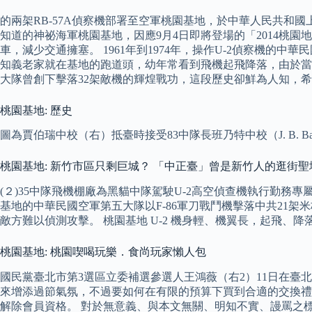
的兩架RB-57A偵察機部署至空軍桃園基地，於中華人民共和國上空執行
知道的神祕海軍桃園基地，因應9月4日即將登場的「2014桃
車，減少交通擁塞。 1961年到1974年，操作U-2偵察機的中華
知義老家就在基地的跑道頭，幼年常看到飛機起飛降落，由於當時
大隊曾創下擊落32架敵機的輝煌戰功，這段歷史卻鮮為人知，
桃園基地: 歷史
圖為賈伯瑞中校（右）抵臺時接受83中隊長班乃特中校（J. B. Ba
桃園基地: 新竹市區只剩巨城？ 「中正臺」曾是新竹人的逛街聖
(２)35中隊飛機棚廠為黑貓中隊駕駛U-2高空偵查機執行勤務
基地的中華民國空軍第五大隊以F-86軍刀戰鬥機擊落中共21
敵方難以偵測攻擊。 桃園基地 U-2 機身輕、機翼長，起飛
桃園基地: 桃園喫喝玩樂．食尚玩家懶人包
國民黨臺北市第3選區立委補選參選人王鴻薇（右2）11日在臺
來增添過節氣氛，不過要如何在有限的預算下買到合適的交換禮
解除會員資格。 對於無意義、與本文無關、明知不實、謾罵之