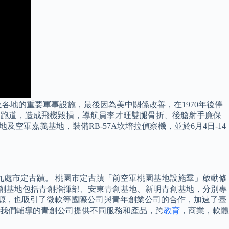
及各地的重要軍事設施，最後因為美中關係改善，在1970年後停
斷衝出跑道，造成飛機毀損，導航員李才旺雙腿骨折、後艙射手廉保
軍桃園基地及空軍嘉義基地，裝備RB-57A坎培拉偵察機，並於6月4日-14
九處市定古蹟。 桃園市定古蹟「前空軍桃園基地設施羣」啟動修
青創基地包括青創指揮部、安東青創基地、新明青創基地，分別專
和資源，也吸引了微軟等國際公司與青年創業公司的合作，加速了臺
。 我們輔導的青創公司提供不同服務和產品，跨
教育
，商業，軟體