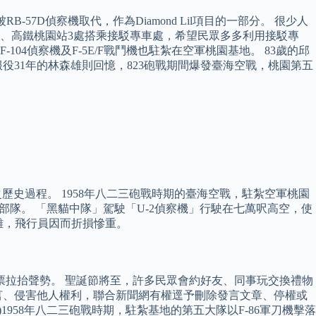
-57D偵察機取代，作為Diamond Lil項目的一部分。 很少人
站、高鐵桃園站3處搭乘接駁專車處，希望民眾多多利用接駁專
104偵察機及F-5E/F戰鬥機也駐紮在空軍桃園基地。 83歲的邱
31年的林森雄則回憶，823砲戰期間爆發臺海空戰，桃園第五
歷史過程。 1958年八二三砲戰時期的臺海空戰，駐紮空軍桃園
部隊。 「黑貓中隊」駕駛「U-2偵察機」行駛在七萬呎高空，使
困難，飛行員因而折損慘重。
票拉抬聲勢。 聖誕節將至，許多民眾會約好友、同事玩交換禮物
言、侵害他人權利，聯合新聞網有權逕予刪除發言文章、停權或
)1958年八二三砲戰時期，駐紮基地的第五大隊以F-86軍刀機擊落