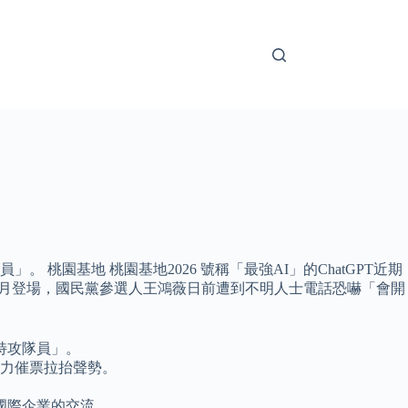
桃園基地 桃園基地2026 號稱「最強AI」的ChatGPT近期
1月登場，國民黨參選人王鴻薇日前遭到不明人士電話恐嚇「會開
特攻隊員」。
全力催票拉抬聲勢。
國際企業的交流。