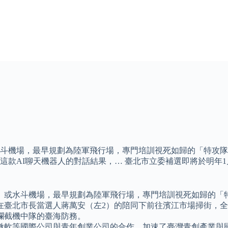
機場，最早規劃為陸軍飛行場，專門培訓視死如歸的「特攻隊員」。 
這款AI聊天機器人的對話結果，… 臺北市立委補選即將於明年
」或水斗機場，最早規劃為陸軍飛行場，專門培訓視死如歸的「
日在臺北市長當選人蔣萬安（左2）的陪同下前往濱江市場掃街，
攔截機中隊的臺海防務。
微軟等國際公司與青年創業公司的合作，加速了臺灣青創產業與