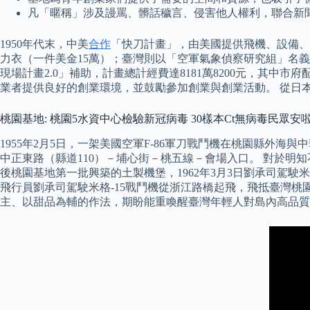
凡「暱稱」涉及謾罵、髒話穢言、侵害他人權利，聯合新
1950年代末，中美
合作
「快刀計畫」，由美國提供飛機、設備、訓
力衣（一件美金15萬）；臺灣則以「空軍氣象偵察研究組」名義
現場計畫2.0」補助，計畫總計經費達8181萬8200元，其中
業者提供良好的創業環境，並鼓勵參加創業與創業活動。 從日本橫田
桃園基地: 桃園5水資中心檢驗新冠病毒 30樣本Ct無病毒民眾安
1955年2月5日，一架美國空軍F-86軍刀戰鬥機在桃園縣外海
中正東路（縣道110）－埔心街－桃五線－會場入口。 對於明
後桃園基地第一批興築的土製機堡，1962年3月3日劉承司駕駛米
飛行員劉承司駕駛米格-15戰鬥機從浙江路橋起飛，飛抵臺灣
主、以甜品為輔的作法，期盼能重喚醒臺灣年輕人對島內高品質