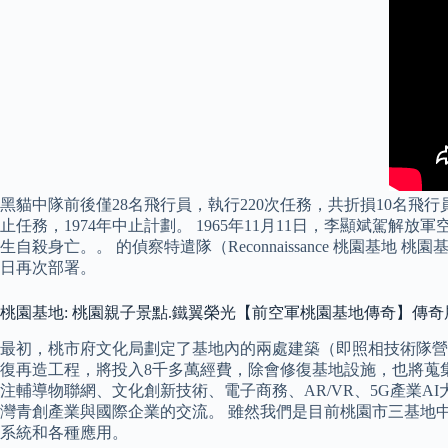
黑貓中隊前後僅28名飛行員，執行220次任務，共折損10名飛
止任務，1974年中止計劃。 1965年11月11日，李顯斌
生自殺身亡。。 的偵察特遣隊（Reconnaissance 桃園基地 桃園
日再次部署。
桃園基地: 桃園親子景點.鐵翼榮光【前空軍桃園基地傳奇】傳奇
最初，桃市府文化局劃定了基地內的兩處建築（即照相技術隊營舍
復再造工程，將投入8千多萬經費，除會修復基地設施，也將蒐
注輔導物聯網、文化創新技術、電子商務、AR/VR、5G產業
灣青創產業與國際企業的交流。 雖然我們是目前桃園市三基地中
系統和各種應用。