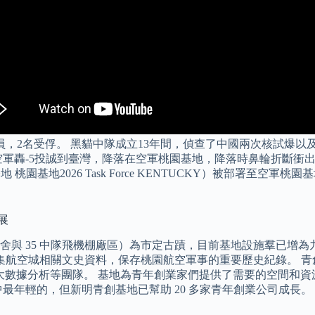
行員，2名受俘。 黑貓中隊成立13年間，偵查了中國兩次核試爆以
駕解放軍空軍轟-5投誠到臺灣，降落在空軍桃園基地，降落時鼻輪折
基地 桃園基地2026 Task Force KENTUCKY）被部署至空
展
與 35 中隊飛機棚廠區）為市定古蹟，目前基地設施羣已增為
集航空城相關文史資料，保存桃園航空軍事的重要歷史紀錄。 
AI大數據分析等團隊。 基地為青年創業家們提供了需要的空間
最年輕的，但新明青創基地已幫助 20 多家青年創業公司成長