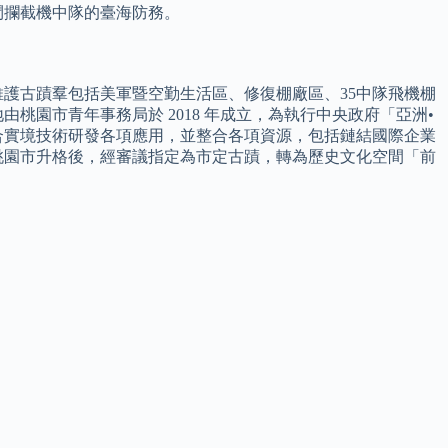
鬥攔截機中隊的臺海防務。
維護古蹟羣包括美軍暨空勤生活區、修復棚廠區、35中隊飛機棚
桃園市青年事務局於 2018 年成立，為執行中央政府「亞洲•
合實境技術研發各項應用，並整合各項資源，包括鏈結國際企業
年桃園市升格後，經審議指定為市定古蹟，轉為歷史文化空間「前