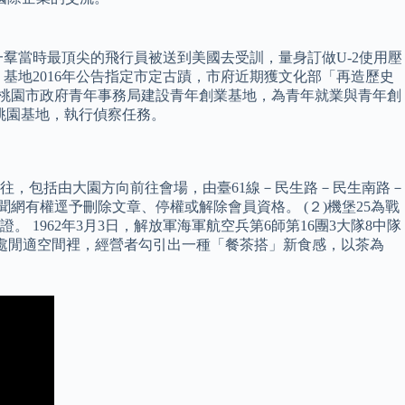
一羣當時最頂尖的飛行員被送到美國去受訓，量身訂做U-2使用壓
基地2016年公告指定市定古蹟，市府近期獲文化部「再造歷史
基地 桃園市政府青年事務局建設青年創業基地，為青年就業與青年創
軍桃園基地，執行偵察任務。
車前往，包括由大園方向前往會場，由臺61線－民生路－民生南路－
網有權逕予刪除文章、停權或解除會員資格。 (２)機堡25為戰
 1962年3月3日，解放軍海軍航空兵第6師第16團3大隊8中隊
一處閒適空間裡，經營者勾引出一種「餐茶搭」新食感，以茶為