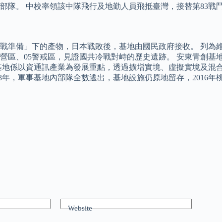
部隊。 中校率領該中隊飛行及地勤人員飛抵臺灣，接替第83戰
作戰準備」下的產物，日本戰敗後，基地由國民政府接收。 列為
區、05警戒區，見證國共冷戰對峙的歷史遺跡。 安東青創基地由
基地係以資通訊產業為發展重點，透過擴增實境、虛擬實境及混
13年，軍事基地內部隊全數遷出，基地設施仍原地留存，2016
Website