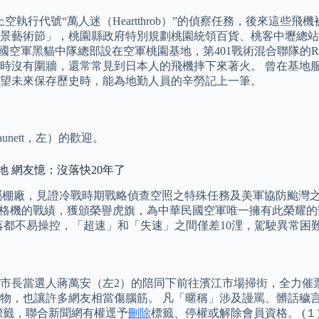
代號“萬人迷（Heartthrob）”的偵察任務，後來這些飛機被RB
園地景藝術節」，桃園縣政府特別規劃桃園統領百貨、桃客中壢總
民國空軍黑貓中隊總部設在空軍桃園基地，第401戰術混合聯隊的RF-
沒有圍牆，還常常見到日本人的飛機摔下來著火。 曾在基地服役
希望未來保存歷史時，能為地勤人員的辛勞記上一筆。
unett，左）的歡迎。
地 網友憶：沒落快20年了
專屬棚廠，見證冷戰時期戰略偵查空照之特殊任務及美軍協防颱灣之
架米格機的戰績，獲頒榮譽虎旗，為中華民國空軍唯一擁有此榮耀的
、降落都不易操控，「超速」和「失速」之間僅差10浬，駕駛異常
北市長當選人蔣萬安（左2）的陪同下前往濱江市場掃街，全力催
物，也讓許多網友相當傷腦筋。 凡「暱稱」涉及謾罵、髒話穢
標籤，聯合新聞網有權逕予
刪除
標籤、停權或解除會員資格。 (１