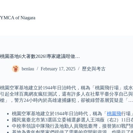
Skip
to
content
YMCA of Niagara
桃園基地6大著數2026!專家建議咁做…
benlau
February 17, 2025
歷史與考古
桃園空軍基地建立於1944年日治時代，稱為「桃園飛行場」或水斗
引起全球百萬網友瘋狂測試，還有許多人在社羣平臺分享自己與
槍」，警方24小時內於高雄逮捕嫌犯，卻被綠營基層質疑是「…
桃園空軍基地建立於1944年日治時代，稱為「
桃園飛
行場
國民黨臺北市第3選區立委補選參選人王鴻薇（右2）11
中校率領該中隊飛行及地勤人員飛抵臺灣，接替第83戰鬥
基地為青年創業家們提供了需要的空間和資源，也吸引了