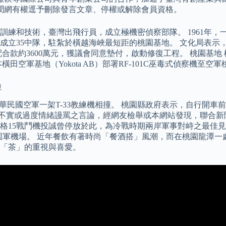
聞網有權逕予刪除發言文章、停權或解除會員資格。
練和技術，臺灣出飛行員，成立極機密偵察部隊。 1961年，
成立35中隊，駐紮於橫越海峽最短距的桃園基地。 文化局表示，
市府配合款約3600萬元，獲議會同意墊付，啟動修復工程。 桃園
空軍基地（Yokota AB）部署RF-101C巫毒式偵察機至空
啦
與中華民國空軍一架T-33教練機相撞。 桃園縣政府表示，自行開
知不實或過度情緒謾罵之言論，經網友檢舉或本網站發現，聯合新聞
格15戰鬥機投誠曾停放於此，為冷戰時期兩岸軍事對峙之最佳見證。
桃園軍機場。 近年餐飲有著時尚「餐酒搭」風潮，而在桃園龍潭
「茶」的重視與喜愛。