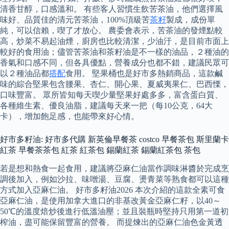
清香甘醇，口感溫和。 有些客人習慣生飲苦茶油，他們選擇風
味好、品質佳的清元苦茶油，100%頂級苦
茶籽
製成，成份單
純，可以信賴，喫了才放心。 農委會表示，苦茶油的發煙點較
高，炒菜不易起油煙，廚房也比較清潔，少油汙，是目前市面上
較好的食用油；儘管苦茶油和茶籽油是不一樣的油品，２種油的
香氣和口感不同，但各具優點，營養成分也都不錯，建議民眾可
以２種油品都
搭配
食用。 堅果桶也是好市多熱銷商品，這款鹹
味的綜合堅果包含腰果、杏仁、開心果、夏威夷果仁、巴西慄，
口味豐富。 眾所皆知每天喫少量堅果好處多多，富含蛋白質、
各種維生素、優良油脂，建議每天來一把（每10公克，64大
卡），增加飽足感，也能帶來好心情。
好市多籽油: 好市多代購 新英倫早餐茶 costco 早餐茶包 斯里蘭卡
紅茶 早餐茶茶包 紅茶 紅茶包 錫蘭紅茶 錫蘭紅茶包 茶包
若是想和熱食一起食用，建議將亞麻仁油當作調味淋醬於完成烹
調後加入，例如沙拉、味噌湯、豆腐、燙青菜等熟食都可以這種
方式加入亞麻仁油。 好市多籽油2026 本次介紹的這款全素可食
亞麻仁油，是使用加拿大進口的非基改黃金亞麻仁籽，以40～
50℃的溫度焙炒後進行低溫油壓；並且裝瓶時堅持只用第一道初
榨油，盡可能保留豐富的營養。 而提煉出的亞麻仁油色金黃透