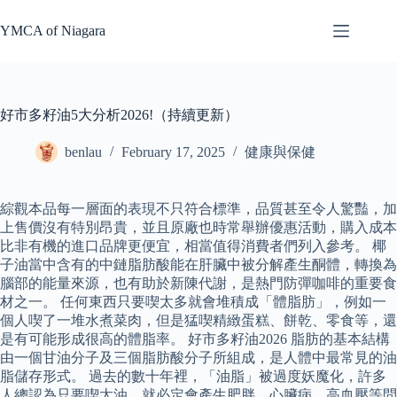
Skip
to
YMCA of Niagara
content
好市多籽油5大分析2026!（持續更新）
benlau
February 17, 2025
健康與保健
綜觀本品每一層面的表現不只符合標準，品質甚至令人驚豔，加
上售價沒有特別昂貴，並且原廠也時常舉辦優惠活動，購入成本
比非有機的進口品牌更便宜，相當值得消費者們列入參考。 椰
子油當中含有的中鏈脂肪酸能在肝臟中被分解產生酮體，轉換為
腦部的能量來源，也有助於新陳代謝，是熱門防彈咖啡的重要食
材之一。 任何東西只要喫太多就會堆積成「體脂肪」，例如一
個人喫了一堆水煮菜肉，但是猛喫精緻蛋糕、餅乾、零食等，還
是有可能形成很高的體脂率。 好市多籽油2026 脂肪的基本結構
由一個甘油分子及三個脂肪酸分子所組成，是人體中最常見的油
脂儲存形式。 過去的數十年裡，「油脂」被過度妖魔化，許多
人總認為只要喫太油，就必定會產生肥胖、心臟病、高血壓等問