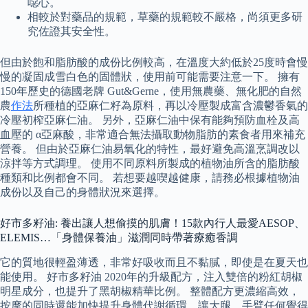
噁心。
相較於對藥品的規範，草藥的規範較不嚴格，尚須更多研
究佐證其安全性。
但由於飽和脂肪酸的成份比例較高，在溫度大約低於25度時會慢
慢的凝固成雪白色的固體狀，使用前可能需要注意一下。 擁有
150年歷史的德國老牌 Gut&Gerne，使用無農藥、無化肥的自然
農
作法
所種植的亞麻仁籽為原料，再以冷壓製成富含濃鬱香氣的
冷壓初榨亞麻仁油。 另外，亞麻仁油中保有能夠預防血栓及高
血壓的 α亞麻酸，非常適合無法攝取動物脂肪的素食者用來補充
營養。 但由於亞麻仁油易氧化的特性，最好避免高溫烹調改以
涼拌等方式調理。 使用不同原料所製成的植物油所含的脂肪酸
種類和比例都會不同。 若想要越喫越健康，請務必根據植物油
成份以及自己的身體狀況來選擇。
好市多籽油: 養出讓人想偷摸的肌膚！15款內行人最愛AESOP、
ELEMIS…「身體保養油」滋潤同時帶著療癒香調
它的質地很輕盈薄透，非常好吸收而且不黏膩，即使是在夏天也
能使用。 好市多籽油 2020年的升級配方，注入雙倍的粉紅胡椒
明星成分，也提升了黑胡椒精華比例。 整體配方更濃縮高效，
按摩的同時還能加快提升身體代謝循環，讓大腿、手臂任何覺得