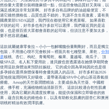
然份量大需要分裝稍微麻煩一點，但這些食物品質好又美味，以
滿足感來說非常划算啊。 好市多自有品牌的奶油超級便宜，不
過它雖然價格低，品質也是不錯的，乳源不含生長激素，還有美
國農業部USDA認證，我們現在都使用它來煮菜喔。 如果喜歡
片狀的起司，好市多也有許多款可以選擇，我們最近買的是這
個，也是很百搭大眾都會喜歡的起司味，但須注意不要加太多，
要不然容易過鹹。
這款就屬健康零食拉～小小一包解嘴饞份量剛剛好，而且是獨立
包裝，不用擔心喫不完會軟掉～裡面共有七種堅果、果乾，
分別
是
核桃、杏仁、枸杞、青葡萄乾、榛果、蔓越莓、南瓜子。 頂
級SPA店、名人私下愛用款，連貝嫂也曾透露過在她懷孕期間會
使用這款身體油來預防妊娠紋。 它的成分因為單純因此也是很
多孕婦在選擇身體保養時會優先購入的品項。 好市多籽油2026
質地很滋潤同時又好吸收，還帶著高級SPA中心的山茶花香氣很
療癒。 Aesop的天竺葵潤體精油，主要成份為天竺葵、中國柑
皮、佛手柑，充滿植物精油清新芬芳。 這款比較適合乾性肌膚
使用，因為它屬於高濃度按摩油，能提供保濕和立即吸收的效
果，蘊含抗氧化的維他命 E，以及有助軟化肌膚的甜杏仁和澳洲
胡桃籽精油有效潤澤肌膚。