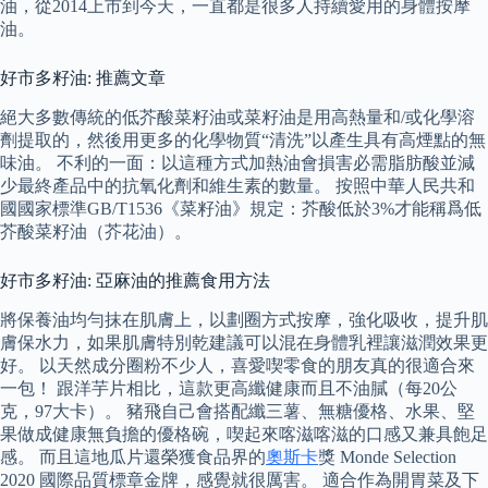
油，從2014上市到今天，一直都是很多人持續愛用的身體按摩
油。
好市多籽油: 推薦文章
絕大多數傳統的低芥酸菜籽油或菜籽油是用高熱量和/或化學溶
劑提取的，然後用更多的化學物質“清洗”以產生具有高煙點的無
味油。 不利的一面：以這種方式加熱油會損害必需脂肪酸並減
少最終產品中的抗氧化劑和維生素的數量。 按照中華人民共和
國國家標準GB/T1536《菜籽油》規定：芥酸低於3%才能稱爲低
芥酸菜籽油（芥花油）。
好市多籽油: 亞麻油的推薦食用方法
將保養油均勻抹在肌膚上，以劃圈方式按摩，強化吸收，提升肌
膚保水力，如果肌膚特別乾建議可以混在身體乳裡讓滋潤效果更
好。 以天然成分圈粉不少人，喜愛喫零食的朋友真的很適合來
一包！ 跟洋芋片相比，這款更高纖健康而且不油膩（每20公
克，97大卡）。 豬飛自己會搭配纖三薯、無糖優格、水果、堅
果做成健康無負擔的優格碗，喫起來喀滋喀滋的口感又兼具飽足
感。 而且這地瓜片還榮獲食品界的
奧斯卡
獎 Monde Selection
2020 國際品質標章金牌，感覺就很厲害。 適合作為開胃菜及下