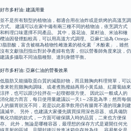
好市多籽油: 建議用量
並不是所有類型的植物油，都適合用在油炸或是烘烤的高溫烹調
方式。 建議可以在家中備有兩三種不同的植物油，依烹調方式
和料理口味選擇不同產品。 其中，葵花油、菜籽油、米油和橄
欖油因發煙點較高，可以用高溫方式調理。 亞麻仁油為 Omega-
3脂肪酸，富含被稱為植物性雌激素的植化素「木酚素」，雖然
沒有文獻強烈指出對於孕產婦有危害，但以營養師角度來說，仍
建議多攝取不同油脂種類、達到身體平衡。
好市多籽油: 亞麻仁油的營養效果
低脂肪又能攝取蛋白質的減脂好物，而且雞胸肉料理簡單，可以
拿來乾煎雞胸肉調味、或者煮熟撥絲再用小黃瓜絲、紅蘿蔔絲來
涼拌，也可以跟沙拉拌在一起喫都很方便。 因此以一般成人的
消化能力而言，每日使用量建議以一天1～2茶匙為準；然而每個
人的腸胃狀況不同，若是以此基準飲用仍有腸胃不適的現象則建
議減半。 另外，也建議大家優先購買採用深色容器、或具備防
氧化功能的款式，一方面可確保購入時的品質，二來也方便保
存。 此外，無論是哪種容器，最理想的保存方式是避開任何光
線直射的區域，且開封後以放進冰箱中存放為佳。 容易氧化是