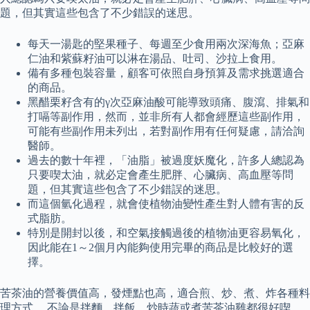
題，但其實這些包含了不少錯誤的迷思。
每天一湯匙的堅果種子、每週至少食用兩次深海魚；亞麻
仁油和紫蘇籽油可以淋在湯品、吐司、沙拉上食用。
備有多種包裝容量，顧客可依照自身預算及需求挑選適合
的商品。
黑醋栗籽含有的γ次亞麻油酸可能導致頭痛、腹瀉、排氣和
打嗝等副作用，然而，並非所有人都會經歷這些副作用，
可能有些副作用未列出，若對副作用有任何疑慮，請洽詢
醫師。
過去的數十年裡，「油脂」被過度妖魔化，許多人總認為
只要喫太油，就必定會產生肥胖、心臟病、高血壓等問
題，但其實這些包含了不少錯誤的迷思。
而這個氫化過程，就會使植物油變性產生對人體有害的反
式脂肪。
特別是開封以後，和空氣接觸過後的植物油更容易氧化，
因此能在1～2個月內能夠使用完畢的商品是比較好的選
擇。
苦茶油的營養價值高，發煙點也高，適合煎、炒、煮、炸各種料
理方式。 不論是拌麵、拌飯、炒時蔬或煮苦茶油雞都很好喫，