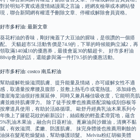
對於明知不實或過度情緒謾罵之言論，經網友檢舉或本網站發
現，聯合新聞網有權逕予刪除文章、停權或解除會員資格。
好市多籽油: 最新文章
葵花籽油的香味，剛好掩蓋了大豆油的腥味，是很讚的一個搭
配。 天貓超市5L活動售價是74.9的，下單的時候能夠立減2，再
領取滿140減10的優惠券，最後會返30的貓超卡。 好市多籽油
88vip會員的話，還能參與滿一件打9.5折的優惠活動。
好市多籽油: costco 南瓜籽油
幫助緩解乾燥滋潤肌膚、提升能量及情緒，亦可緩解女性不適
感，取適量按摩腰及腹部，並敷上熱毛巾或電熱毯。 添加綠色
瓊崖海棠油很好推展延伸、同時又兼具極佳吸收度，它能明亮肌
膚並維持肌膚彈力。 除了徒手按摩也推薦搭配滾輪或刮痧板等
按摩道具使用，有助於活絡循環。 歐舒丹經典乳油木果系列今
年換上了籐籃花紋的嶄新設計，絲緞般的輕盈柔滑質地，蘊含
5%乳油木果油，融合向日葵籽油、蓖麻油與沙棘油，清爽不黏
膩，有效滋潤、柔嫩、防護肌膚。 抹完身體後也推薦用剩餘的
油抹在髮尾乾燥髮絲，幫助修護頭髮。 Melvita粉紅胡椒美體