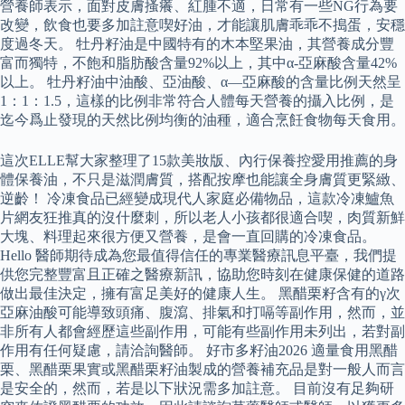
營養師表示，面對皮膚搔癢、紅腫不適，日常有一些NG行為要
改變，飲食也要多加註意喫好油，才能讓肌膚乖乖不搗蛋，安穩
度過冬天。 牡丹籽油是中國特有的木本堅果油，其營養成分豐
富而獨特，不飽和脂肪酸含量92%以上，其中α-亞麻酸含量42%
以上。 牡丹籽油中油酸、亞油酸、α—亞麻酸的含量比例天然呈
1：1：1.5，這樣的比例非常符合人體每天營養的攝入比例，是
迄今爲止發現的天然比例均衡的油種，適合烹飪食物每天食用。
這次ELLE幫大家整理了15款美妝版、內行保養控愛用推薦的身
體保養油，不只是滋潤膚質，搭配按摩也能讓全身膚質更緊緻、
逆齡！ 冷凍食品已經變成現代人家庭必備物品，這款冷凍鱸魚
片網友狂推真的沒什麼刺，所以老人小孩都很適合喫，肉質新鮮
大塊、料理起來很方便又營養，是會一直回購的冷凍食品。
Hello 醫師期待成為您最值得信任的專業醫療訊息平臺，我們提
供您完整豐富且正確之醫療新訊，協助您時刻在健康保健的道路
做出最佳決定，擁有富足美好的健康人生。 黑醋栗籽含有的γ次
亞麻油酸可能導致頭痛、腹瀉、排氣和打嗝等副作用，然而，並
非所有人都會經歷這些副作用，可能有些副作用未列出，若對副
作用有任何疑慮，請洽詢醫師。 好市多籽油2026 適量食用黑醋
栗、黑醋栗果實或黑醋栗籽油製成的營養補充品是對一般人而言
是安全的，然而，若是以下狀況需多加註意。 目前沒有足夠研