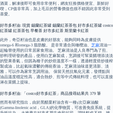
酒菜，解凍後即可食用非常便利，網友狂推價格便宜、新鮮好
喫，CP值非常高，加上毛豆的營養價值也很不錯因此非常受到
喜愛。
好市多籽油: 現貨 錫蘭紅茶罐 錫蘭紅茶茶包 好市多紅茶罐 costco
紅茶罐 紅茶茶包 早餐茶 好市多紅茶 斯里蘭卡紅茶
此外，奇亞籽油也是皮膚的好朋友，能夠同時為皮膚提供
omega-6 和omega-3 脂肪酸。 是非常適合與橄欖油、
芝麻
清油一
起輪替使用的日常居家食用油。 芝麻清油是人良專門為了煎、
炒料理研發的產品，使用白芝麻製成，烹調後可幫菜餚增添淡淡
的堅果香氣，但因為種子的炒焙溫度不一樣，透過輕度焙炒後榨
製成油，比起氣味濃鬱的傳統香油，芝麻清油味道更清新、淡
雅，可以作為家常烹調用油。 保留天然抗氧化元素，發煙點與
油品溫度穩定性高，適合熱炒、煎等中式傳統料理，也可以直接
淋在菜餚上提味。
好市多籽油: 「costco好市多紅茶」商品搜尋結果共 379 筆
然而有研究指出，由於黑醋栗籽油含有一種γ次亞麻油酸
(Gamma-linolenic acid，GLA)的化學物質，可改善免疫系統，提
升抵抗力。 大推薦在好市多買牛肉和起司，調味料也不錯，雖