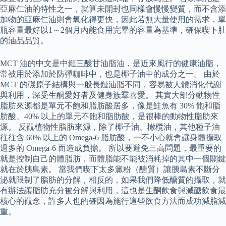
亞麻仁油的特性之一，就算未開封也同樣會慢慢變質，而不含添
加物的亞麻仁油則會氧化得更快，因此若無大量使用的需求，單
瓶容量最好以1～2個月內能食用完畢的容量為基準，確保喫下肚
的油品品質。
MCT 油的中文是中鏈三酸甘油脂油，是近來風行的健康油脂，
常被用於添加於防彈咖啡中，也是椰子油中的成分之一。 由於
MCT 的碳原子結構與一般長鏈油脂不同，容易被人體消化代謝
與利用，深受生酮愛好者及健身族羣喜愛。 其實大部分動物性
脂肪來源都是單元不飽和脂肪酸居多，像是鮭魚有 30% 飽和脂
肪酸、40% 以上的單元不飽和脂肪酸，是很棒的動物性脂肪來
源。 反觀植物性脂肪來源，除了椰子油、橄欖油，其他種子油
往往含 60% 以上的 Omega-6 脂肪酸，一不小心就會讓身體攝取
過多的 Omega-6 而造成負擔。 所以要避免三高問題，最重要的
就是控制自己的體脂肪，而體脂能不能被消耗掉的其中一個關鍵
就在於胰島素。 當我們喫下太多澱粉（醣質）讓胰島素不斷分
泌就限制了脂肪的分解，相反的，如果我們降低醣質的攝取，就
有辦法讓脂肪充分被分解與利用，這也是生酮飲食與減醣飲食最
核心的觀念，許多人也的確因為施行這些飲食方法而成功減脂減
重。