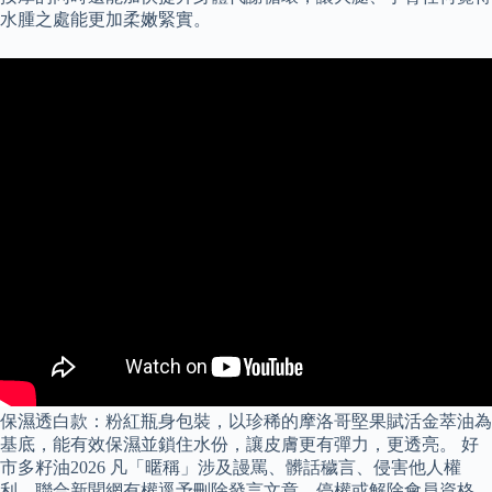
水腫之處能更加柔嫩緊實。
保濕透白款：粉紅瓶身包裝，以珍稀的摩洛哥堅果賦活金萃油為
基底，能有效保濕並鎖住水份，讓皮膚更有彈力，更透亮。 好
市多籽油2026 凡「暱稱」涉及謾罵、髒話穢言、侵害他人權
利，聯合新聞網有權逕予刪除發言文章、停權或解除會員資格。