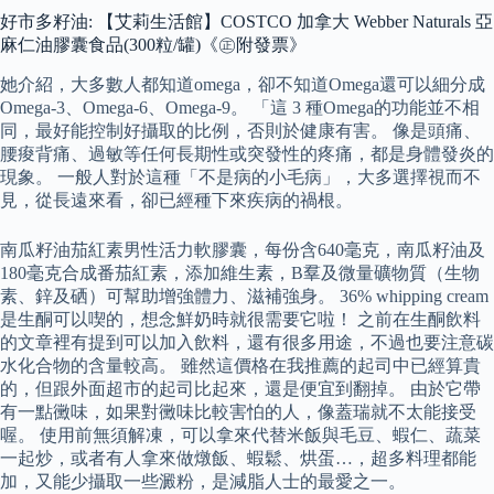
好市多籽油: 【艾莉生活館】COSTCO 加拿大 Webber Naturals 亞
麻仁油膠囊食品(300粒/罐)《㊣附發票》
她介紹，大多數人都知道omega，卻不知道Omega還可以細分成
Omega-3、Omega-6、Omega-9。 「這 3 種Omega的功能並不相
同，最好能控制好攝取的比例，否則於健康有害。 像是頭痛、
腰痠背痛、過敏等任何長期性或突發性的疼痛，都是身體發炎的
現象。 一般人對於這種「不是病的小毛病」，大多選擇視而不
見，從長遠來看，卻已經種下來疾病的禍根。
南瓜籽油茄紅素男性活力軟膠囊，每份含640毫克，南瓜籽油及
180毫克合成番茄紅素，添加維生素，B羣及微量礦物質（生物
素、鋅及硒）可幫助增強體力、滋補強身。 36% whipping cream
是生酮可以喫的，想念鮮奶時就很需要它啦！ 之前在生酮飲料
的文章裡有提到可以加入飲料，還有很多用途，不過也要注意碳
水化合物的含量較高。 雖然這價格在我推薦的起司中已經算貴
的，但跟外面超市的起司比起來，還是便宜到翻掉。 由於它帶
有一點黴味，如果對黴味比較害怕的人，像蓋瑞就不太能接受
喔。 使用前無須解凍，可以拿來代替米飯與毛豆、蝦仁、蔬菜
一起炒，或者有人拿來做燉飯、蝦鬆、烘蛋…，超多料理都能
加，又能少攝取一些澱粉，是減脂人士的最愛之一。