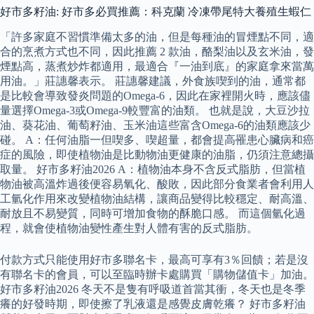
好市多籽油: 好市多必買推薦：科克蘭 冷凍帶尾特大養殖生蝦仁
「許多家庭不習慣準備太多的油，但是每種油的冒煙點不同，適
合的烹煮方式也不同，因此推薦 2 款油，酪梨油以及玄米油，發
煙點高，蒸煮炒炸都適用，最適合『一油到底』的家庭拿來當萬
用油。」莊譓馨表示。 莊譓馨建議，外食族喫到的油，通常都
是比較會導致發炎問題的Omega-6，因此在家裡開火時，應該儘
量選擇Omega-3或Omega-9較豐富的油類。 也就是說，大豆沙拉
油、葵花油、葡萄籽油、玉米油這些富含Omega-6的油類應該少
碰。 A：任何油脂一但喫多、喫超量，都會提高罹患心臟病和癌
症的風險，即使植物油是比動物油更健康的油脂，仍須注意總攝
取量。 好市多籽油2026 A：植物油本身不含反式脂肪，但當植
物油被高溫炸過後便容易氧化、酸敗，因此部分食業者會利用人
工氫化作用來改變植物油結構，讓商品變得比較穩定、耐高溫、
耐放且不易變質，同時可增加食物的酥脆口感。 而這個氫化過
程，就會使植物油變性產生對人體有害的反式脂肪。
付款方式只能使用好市多聯名卡，最高可享有3％回饋；若是沒
有聯名卡的會員，可以至臨時辦卡處購買「購物儲值卡」加油。
好市多籽油2026 冬天不是隻有呼吸道首當其衝，冬天也是冬季
癢的好發時期，即使擦了乳液還是感覺皮膚乾癢？ 好市多籽油