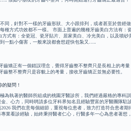
不同，針對不一樣的牙齒形狀、大小跟排列，或者甚至於曾經做過
每種方式功效都不一樣。 市面上普遍的幾種牙齒美白方法有：
白方式有：全瓷冠、瓷牙貼片、居家美白、冷光美白，以及噴砂美白
到一點小傷害，一般來說都會想趕快包紮又…..
關牙齒矯正有一個錯誤理念，覺得牙齒整不整齊只是長相上的考量
為牙齒整不整齊只是容貌上的考量，接收牙齒矯正並無必要性。
你的疑問！
學極為執著的醫師所組成的桃園牙醫診所，我們經過嚴格的專科
資金、心力，同時聘請多位牙科界知名且經驗豐富的牙醫團隊駐
2026 我們在意每個細節，重視每位患者，致力打造符合患者
科專業看診經驗，始終秉持醫者仁心，行醫多年一心為患者著想