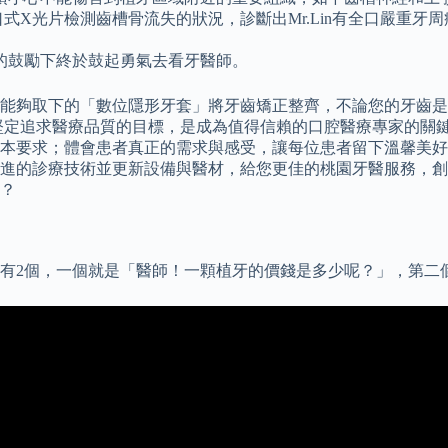
口式X光片檢測齒槽骨流失的狀況，診斷出Mr.Lin有全口嚴重牙
的鼓勵下終於鼓起勇氣去看牙醫師。
夠取下的「數位隱形牙套」將牙齒矯正整齊，不論您的牙齒是太擠、
堅定追求醫療品質的目標，是成為值得信賴的口腔醫療專家的關鍵
本要求；體會患者真正的需求與感受，讓每位患者留下溫馨美好
進的診療技術並更新設備與醫材，給您更佳的桃園牙醫服務，創
？
有2個，一個就是「醫師！一顆植牙的價錢是多少呢？」，第二個