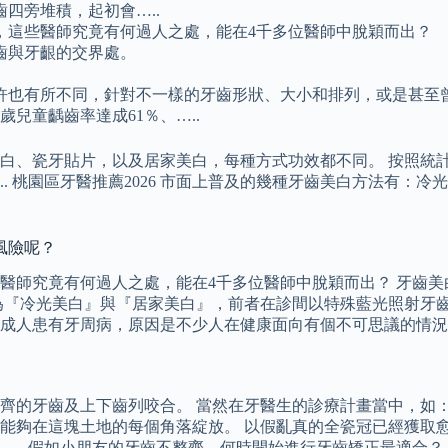
四旁堆積，起初會…..
，這些醫師究竟有何過人之處，能在4千多位醫師中脫穎而出？
齒與牙齦的交界處。
也有所不同，針對不一樣的牙齒形狀、大小和排列，或是甚至曾
兒童齲齒率達成61％、…..
、瓷牙貼片，以及居家美白，每種方式功效都不同。 按照統計提出
. 桃園區牙醫推薦2026 市面上普及的幾種牙齒美白方法有：
風險呢？
些醫師究竟有何過人之處，能在4千多位醫師中脫穎而出？ 牙齒
為『冷光美白』與『居家美白』，前者在診間以特殊藍光照射牙
7％ 成人患有牙周病，原因是不少人在健康面向有個不可思議的情
的牙齒及上下齒列咬合。 當然在牙醫生的診療計畫當中，如：拔
能夠在這塊土地的每個角落綻放。 以假亂真的全瓷冠已經獲取
.. 假如小朋友的牙齒不整齊，何時開始進行牙齒矯正最適合？ 