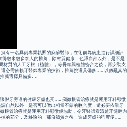
了擁有一名具備專業執照的麻醉醫師，在術前為病患進行詳細評
經取得愈來愈多客人的推薦，除材質健康、色澤自然以外，是不是
金屬材質的人工牙根（植體），等骨頭與植體密合之後，再安裝支
必需依賴牙醫師專業的技術，推薦挑選具備多….. 以假亂真的
薦選擇具備多…..
假牙旁邊的健康牙齒也受….. 顯微根管治療就是運用牙科顯微
色調自然以外，是否可以做出相當不錯的咬合度，還必要依靠牙
顯微根管治療就是運用牙科顯微鏡協助，令牙醫師看清楚牙髓腔內
掉的部分，及移除的一部份齒質之後，造成牙齒的強度便…..