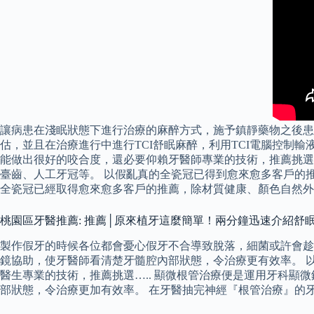
讓病患在淺眠狀態下進行治療的麻醉方式，施予鎮靜藥物之後患
估，並且在治療進行中進行TCI舒眠麻醉，利用TCI電腦控制
能做出很好的咬合度，還必要仰賴牙醫師專業的技術，推薦挑選
臺齒、人工牙冠等。 以假亂真的全瓷冠已得到愈來愈多客戶的推
全瓷冠已經取得愈來愈多客戶的推薦，除材質健康、顏色自然外
桃園區牙醫推薦: 推薦│原來植牙這麼簡單！兩分鐘迅速介紹舒
製作假牙的時候各位都會憂心假牙不合導致脫落，細菌或許會趁
鏡協助，使牙醫師看清楚牙髓腔內部狀態，令治療更有效率。 
醫生專業的技術，推薦挑選….. 顯微根管治療便是運用牙科顯
部狀態，令治療更加有效率。 在牙醫抽完神經『根管治療』的