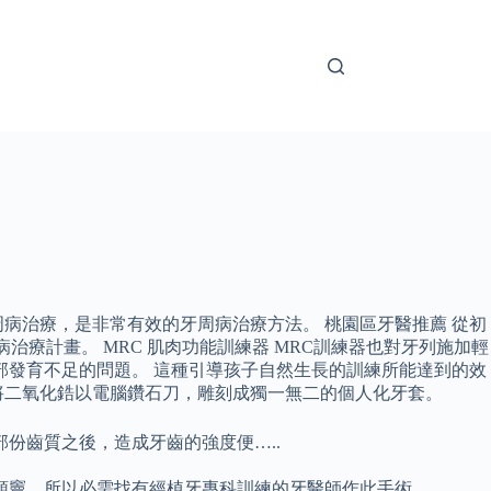
病治療，是非常有效的牙周病治療方法。 桃園區牙醫推薦 從初
療計畫。 MRC 肌肉功能訓練器 MRC訓練器也對牙列施加輕
麪部發育不足的問題。 這種引導孩子自然生長的訓練所能達到的效
，將二氧化鋯以電腦鑽石刀，雕刻成獨一無二的個人化牙套。
份齒質之後，造成牙齒的強度便…..
顎竇，所以必需找有經植牙專科訓練的牙醫師作此手術。