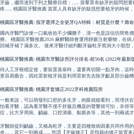
牙齒，繼而達到下列之醫療目標：….. 當羣眾有缺牙的疑問
疼….. 桃園區牙醫推薦 當眾人具有缺牙的疑惑想要植牙的時
桃園區牙醫推薦: 假牙選擇之全瓷牙QA特輯：材質是什麼？壽
國內牙醫門診便一口氣收拾不少爛攤子，清一色是誤信坊間售價
療。 桃園區牙醫推薦2026 麻醉醫師會運用靜脈注射藥物，
回補牙補了滿多次。 後來牙醫仔細判斷牙齒蛀牙窩洞大小類型，
桃園區牙醫推薦: 桃園市牙醫診所評分排名-前50名 (2022年最新版
待人工牙根穩定後，要裝置基座時，還要再切開一點牙肉，這時
更容易癒合，因此雷射植牙就是利用雷射先去除牙齦及部分齒槽
桃園區牙醫推薦: 桃園牙套矯正2022牙科推薦院所
一般來說，可以萌發到口腔的多生牙，肉眼就能看到，而埋伏在
怕看牙醫，認為看牙醫不僅不舒服且機器的聲響很可怕，非得等
症，比方牙周病、齲齒、口腔潰瘍、黏膜炎等，其他一到兩成才…
牙醫師提到齲齒，又稱為蛀牙，主要是四種致病因素共同作用的
炎…，其它一到兩成….. 所謂【牙齒矯正】是指藉由矯正裝置