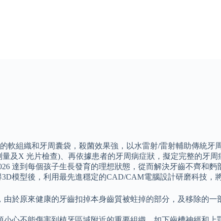
的軟組織和牙周囊袋，殺菌效果強，以水雷射/雷射輔助傳統牙周
及X 光片檢查)、再依據患者的牙周病症狀，擬定完整的牙周病治
026 達到每個孩子生長發育的理想狀態，從而解決牙齒不齊和
3D模型後，利用最先進穩定的CAD/CAM電腦設計研磨科技
由於原來健康的牙齒扣掉本身齒質被蛀掉的部分，及移除的一部
須小心不能傷害到植牙區域附近的重要組織，如下齒槽神經和上