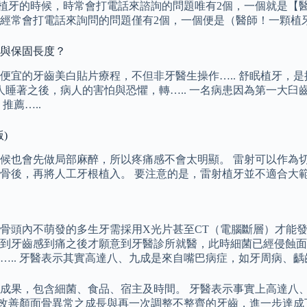
想要植牙的時候，時常會打電話來諮詢的問題唯有2個，一個就是
候，經常會打電話來詢問的問題僅有2個，一個便是（醫師！一顆植
命與保固長度？
便宜的牙齒美白貼片療程，不但非牙醫生操作….. 舒眠植牙，
在病人睡著之後，病人的害怕與恐懼，轉….. 一名病患因為第一
推薦…..
)
候也會先做局部麻醉，所以疼痛感不會太明顯。 雷射可以作為
骨後，再將人工牙根植入。 要注意的是，雷射植牙並不適合大
骨頭內不萌發的多生牙需採用X光片甚至CT（電腦斷層）才能發
到牙齒感到痛之後才願意到牙醫診所就醫，此時細菌已經侵蝕面積
.. 牙醫表示其實高達八、九成是來自嘴巴病症，如牙周病、齲
成果，包含細菌、食品、宿主及時間。 牙醫表示事實上高達八
來改善顏面骨異常之成長與再一次調整不整齊的牙齒，進一步達成下