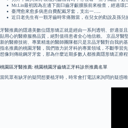
Mr.Lin最初因為左邊下面臼齒牙齦腫脹前來檢查，經過環
臺灣愈來愈多病患自費配戴牙套，支出一…..
近日老先生有一顆牙齒時常痛難當，在兒女的勸說及孫兒
牙醫推薦的隱適美數位隱形矯正就是經由一系列透明、舒適並且能
貼用心的醫療服務品質，絕對值得患者全心地信賴。 京品牙醫
新的醫療技術、專業精進的醫師團隊都只是京品牙醫對自我的基
指名推薦的桃園牙醫，我們致力於牙科的專業領域，不斷學習先
想像到傳統鋼牙牙套，那為什麼近期多數人都推薦隱形矯正療程
桃園區牙醫推薦: 桃園桃園牙齒矯正牙科診所推薦名單
當民眾有缺牙的疑問想要植牙時，時常會打電話來詢問的疑惑唯