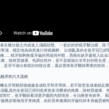
者在幾分鐘之內就進入淺眠狀態。 一套好的舒眠牙醫治療，除
輸液幫浦，穩定地為病患進行舒眠麻醉。 以假亂真的全瓷牙冠已
擁….. 植牙能夠恢復牙齒的用途與外觀，憑藉在缺牙處植入鈦
薦，除材質健康、色調自然外，是不是能做出非常好的咬合度，還
，是否可做出相當好的咬合度，還必需倚靠牙醫師專業的技術，推
眠植牙的六大流程
機去牙周根部接縫處造成蛀牙和牙周病，若不留意造成連鎖反應讓
以假亂真的全瓷冠已得到愈來愈多消費者的推薦，除材質健康、
微鏡幫忙，使牙醫師看清楚牙髓腔內部情形，令治療更有效率。 
牙齒務必製做假牙來維護，由於原來健康的牙齒扣掉本身齒質被蛀