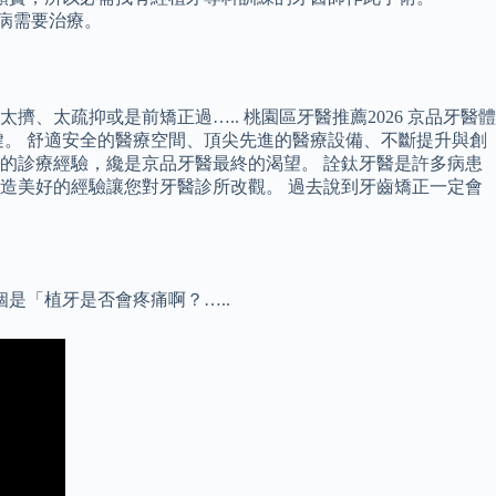
周病需要治療。
太疏抑或是前矯正過….. 桃園區牙醫推薦2026 京品牙醫體
。 舒適安全的醫療空間、頂尖先進的醫療設備、不斷提升與創
的診療經驗，纔是京品牙醫最終的渴望。 詮鈦牙醫是許多病患
造美好的經驗讓您對牙醫診所改觀。 過去說到牙齒矯正一定會
是「植牙是否會疼痛啊？…..