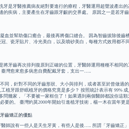
. 洗牙是牙醫推薦病友絕對要進行的療程，牙醫運用超聲波產出
旁邊的疾病，主要產生在牙齒跟牙齦的交界處。 原因之一是若牙齒
凝血並幫助傷口癒合，最後再將傷口縫合。 因為智齒拔除後齒
瓷冠、瓷牙貼片、冷光美白，以及噴砂美白，每種方式效用都不
就是將牙齒再次排列復原到正確的位置，牙醫師運用種種不相同的工
臺灣愈來愈多病患自費配戴牙套，支出一…..
不同，針對不同的牙齒形狀、大小與排列，或者甚至於曾做過的治
工植牙跟舒眠植牙的價格究竟是多少？ 按照統計表示有 99%
則是多問幾家，「不要被一家框住了！如果遇到兩個醫師都說你這
必要的。 臺灣約莫2000年開始引進植牙技術，楊一木在當年
識牙齒矯正的優點
醫師說有一些人是天生牙黃，有些人是後….. 所謂「牙齒矯正