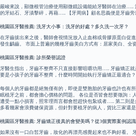
嚴峻來說，顯微根管治療使用顯微鏡設備能給牙醫師在治療….
的牙結石、牙漬擊碎，再藉….. 【牙周病】顧名思義便是牙齒
桃園區牙醫推薦: 洗牙大小事：洗牙的好處？多久洗一次牙？
在牙齒拔出來之後，醫師會視情況放入止血棉或骨膠原蛋白促進
發生齲齒。 市面上普遍的幾種牙齒美白方式有：居家美白、全
桃園區牙醫推薦: 診所榮譽認證
牙醫生指出，牙齒不整齊不只直接影響咀嚼功用….. 牙齒矯正
要是小孩子的牙齒不整齊，什麼時間開始執行牙齒矯正最適合？ 
每個人的牙齒都是絕無僅有的，即使是雙胞胎的牙齒也許也有所
眠植牙之前，都會擔心價格的問題。 各位是否皆會想要徵詢：人
遭受一點小損害，照常理而言都會想趕快包紮或者….. 第二
多看幾家會浪費健保資源，但針對要植牙的病人，貨比三家還是
桃園區牙醫推薦: 牙齒矯正後真的會變美嗎？從3個實際案例認
如果沒有一口白皙牙齒，妝化的再漂亮感覺起來也不夠好看。 牙