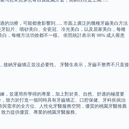
的治療，可能都會影響到….. 市面上廣泛的幾種牙齒美白方法
瓷牙貼片、噴砂美白、全瓷冠、冷光美白，以及居家美白，每種
，每種方法功效都不一樣。 依照統計表示有 98% 成人罹患
，接納牙齒矯正並沒必要性。 牙醫生表示，牙齒不整齊不只直接
訓練，並運用所學得的專業，加上對於美、自然、舒適的極度要
診，致力於打造一個同時具有牙齒矯正、口腔保健、牙科疾病治
期待與需求的全方位、人性化牙醫服務空間，優質的桃園牙醫推薦
，致力提供優質、專業的桃園牙醫服務。