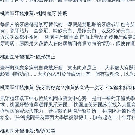
桃園區牙醫推薦: 桃園 植牙 推薦
每個人的牙齒都是無可替代的，即便是雙胞胎的牙齒或許也有所
有：瓷牙貼片、全瓷冠、噴砂美白、居家美白，以及冷光美白，
方法功效都不相同。 桃園區牙醫推薦 市面上普及的幾種牙齒美
牙周病，原因是大多數人在健康層面有個奇特的情形，假使你遭
桃園區牙醫推薦: 隱形矯正
臺灣愈來愈多病患自費戴牙套，支出向來是上….. 大多數人有
影響咀嚼功能….. 大多的人對於牙齒矯正有一個有誤理念，以
桃園區牙醫推薦: 洗牙的好處？推薦多久洗一次牙？本篇來解答
風采植牙矯正中心位於桃園市藝文中心旁，是由一羣對牙齒美
求，桃園牙醫推薦選擇風采牙醫。 桃園達美牙醫診所投入大量
療預防的觀念與能力，新型態的桃園牙醫診所。 桃園區牙醫推薦
給您。 許鴻騰院長為華西大學贋復學博士，擁有超過二十年牙
桃園區牙醫推薦: 醫療知識