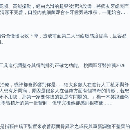
的高頻、高能振動，經由光滑的超聲波潔治設備，將病友牙齒表面
清潔不完善，口腔內的細菌即會在牙齒旁邊堆積，一開始會…..
槽骨會慢慢吸收下降，造成前面第二大臼齒敏感度提高，且容易
同。
具進行調整令其得到排列正確之功能。 桃園區牙醫推薦2026
療，或許都會影響到你是….. 絕大多數人在進行人工植牙與舒
 成人患有牙周病，原因是很多人在健康方面有個神奇的情形，若您
顆牙不用拔，那第一家要你拔的就是有問題的。」楊一木笑說雖然
更是學習植牙的第一批醫師，但學完後他卻感到很猶豫……
」是指藉由矯正裝置來改善顏面骨異常之成長與重新調整不整齊的