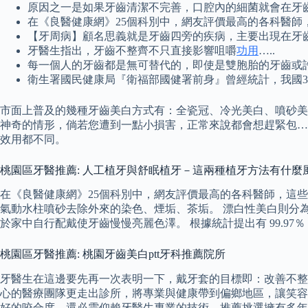
原因之一是如果牙齒清潔不完善，口腔內的細菌就會在牙齒
在《良醫健康網》25個科別中，網友評價最高的各科醫師
【牙周病】顧名思義就是牙齒四旁的疾病，主要出現在牙
牙醫生指出，牙齒不整齊不只直接影響咀嚼
功用
…..
每一個人的牙齒都是無可替代的，即使是雙胞胎的牙齒或許
衛生署國民健康局『衛福部國健署前身』曾經統計，我國3歲
市面上普及的幾種牙齒美白方式有：全瓷冠、冷光美白、噴砂美白
神奇的情形，倘若您遭到一點小損害，正常來說都會想趕緊包….
效用都不同。
桃園區牙醫推薦: 人工植牙與舒眠植牙－這兩種植牙方法有什麼
在《良醫健康網》25個科別中，網友評價最高的各科醫師，這
氣動水柱噴砂去除外來的染色、煙垢、茶垢。 漂白性美白則分
於家中自行配戴使牙齒慢慢亮麗色澤。 根據統計提出有 99.9
桃園區牙醫推薦: 桃園牙齒美白ptt牙科推薦院所
牙醫生在這邊要先再一次表明一下，戴牙套的目標即：改善不整齊
心的醫療團隊更走出診所，將專業與健康帶到偏鄉地區，讓笑容
好的咬合度，還必需仰賴牙醫生專業的技術，推薦挑選擁有多年…