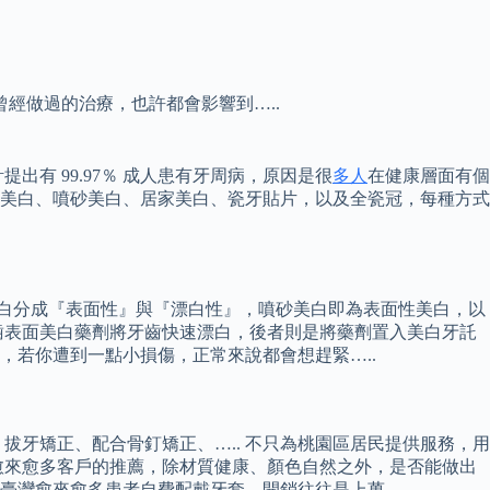
經做過的治療，也許都會影響到…..
有 99.97％ 成人患有牙周病，原因是很
多人
在健康層面有個
冷光美白、噴砂美白、居家美白、瓷牙貼片，以及全瓷冠，每種方式
美白分成『表面性』與『漂白性』，噴砂美白即為表面性美白，以
齒表面美白藥劑將牙齒快速漂白，後者則是將藥劑置入美白牙託
況，若你遭到一點小損傷，正常來說都會想趕緊…..
牙矯正、配合骨釘矯正、….. 不只為桃園區居民提供服務，用
愈來愈多客戶的推薦，除材質健康、顏色自然之外，是否能做出
臺灣愈來愈多患者自費配戴牙套，開銷往往是上萬…..