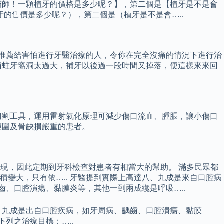
【醫師！一顆植牙的價格是多少呢？】，第二個是【植牙是不是會
牙的售價是多少呢？），第二個是（植牙是不是會…..
是推薦給害怕進行牙醫治療的人，令你在完全沒痛的情況下進行治
大臼齒蛀牙窩洞太過大，補牙以後過一段時間又掉落，便這樣來來回
切割工具，運用雷射氣化原理可減少傷口流血、腫脹，讓小傷口
範圍及骨缺損嚴重的患者。
現，因此定期到牙科檢查對患者有相當大的幫助。 滿多民眾都
變大，只有依….. 牙醫提到實際上高達八、九成是來自口腔病
齒、口腔潰瘍、黏膜炎等，其他一到兩成纔是呼吸…..
、九成是出自口腔疾病，如牙周病、齲齒、口腔潰瘍、黏膜
列之治療目標：…..