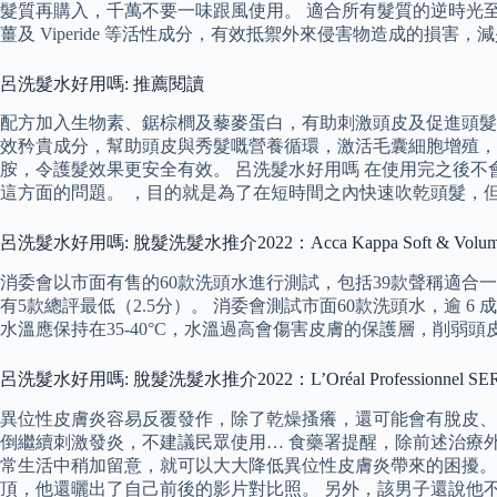
髮質再購入，千萬不要一味跟風使用。 適合所有髮質的逆時光
薑及 Viperide 等活性成分，有效抵禦外來侵害物造成的損
呂洗髮水好用嗎: 推薦閱讀
配方加入生物素、鋸棕櫚及藜麥蛋白，有助刺激頭皮及促進頭髮
效矜貴成分，幫助頭皮與秀髮嘅營養循環，激活毛囊細胞增殖，
胺，令護髮效果更安全有效。 呂洗髮水好用嗎 在使用完之後
這方面的問題。 ，目的就是為了在短時間之內快速吹乾頭髮，
呂洗髮水好用嗎: 脫髮洗髮水推介2022：Acca Kappa Soft & Volu
消委會以市面有售的60款洗頭水進行測試，包括39款聲稱適合一般
有5款總評最低（2.5分）。 消委會測試市面60款洗頭水，逾
水溫應保持在35-40°C，水溫過高會傷害皮膚的保護層，削弱
呂洗髮水好用嗎: 脫髮洗髮水推介2022：L’Oréal Professionnel 
異位性皮膚炎容易反覆發作，除了乾燥搔癢，還可能會有脫皮、
倒繼續刺激發炎，不建議民眾使用… 食藥署提醒，除前述治療
常生活中稍加留意，就可以大大降低異位性皮膚炎帶來的困擾。
頂，他還曬出了自己前後的影片對比照。 另外，該男子還說他