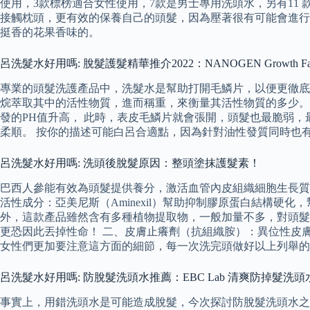
使用，3款標榜適合女性使用，7款是男士專用洗頭水，另有11
接觸枕頭，更有效的保養自己的頭髮，因為壓著很有可能會進行
挺香的花果香味的。
呂洗髮水好用嗎: 脫髮護髮精華推介2022：NANOGEN Growth Factor 
專業的頭髮洗護產品中，洗髮水是幫助打開毛鱗片，以便更徹底
烷萃取其中的活性物質，進而稱重，來衡量其活性物質的多少。
發的PH值升高， 此時，表皮毛鱗片就會張開，頭髮也最脆弱
柔順。 按你的描述可能白呂合適點，因為針對油性發質同時也有修
呂洗髮水好用嗎: 洗頭後脫髮原因：整頭塗抹護髮素！
巴西人參能有效為頭髮提供養分，激活血管內皮組織細胞生長質
活性成分：亞美尼斯（Aminexil）幫助抑制膠原蛋白結構
外，這款產品雖然含有多種植物提取物，一般加量不多，對頭髮
更恐因此丟掉性命！ 二、皮膚止癢劑（抗組織胺）：異位性皮
女性們更加要注意這方面的細節，每一次洗完頭做好以上列舉的
呂洗髮水好用嗎: 防脫髮洗頭水推薦：EBC Lab 清爽防掉髮洗頭水 (無矽
事實上，用錯洗頭水是可能造成脫髮，今次探討防脫髮洗頭水之