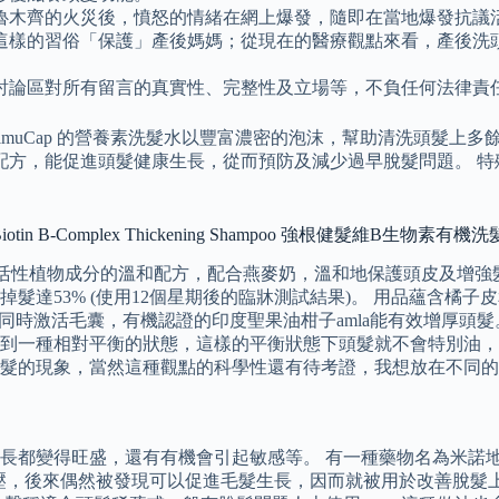
魯木齊的火災後，憤怒的情緒在網上爆發，隨即在當地爆發抗議
這樣的習俗「保護」產後媽媽；從現在的醫療觀點來看，產後洗
討論區對所有留言的真實性、完整性及立場等，不負任何法律責
 StimuCap 的營養素洗髮水以豐富濃密的泡沫，幫助清洗頭
技術配方，能促進頭髮健康生長，從而預防及減少過早脫髮問題。
 B-Complex Thickening Shampoo 強根健髮維B生物素有機洗髮露 
生元、活性植物成分的溫和配方，配合燕麥奶，溫和地保護頭皮及增強
髮達53% (使用12個星期後的臨牀測試結果)。 用品蘊含橘
頭皮同時激活毛囊，有機認證的印度聖果油柑子amla能有效增厚
到一種相對平衡的狀態，這樣的平衡狀態下頭髮就不會特別油，
髮的現象，當然這種觀點的科學性還有待考證，我想放在不同的
得旺盛，還有有機會引起敏感等。 有一種藥物名為米諾地爾（Min
制高血壓，後來偶然被發現可以促進毛髮生長，因而就被用於改善脫髮