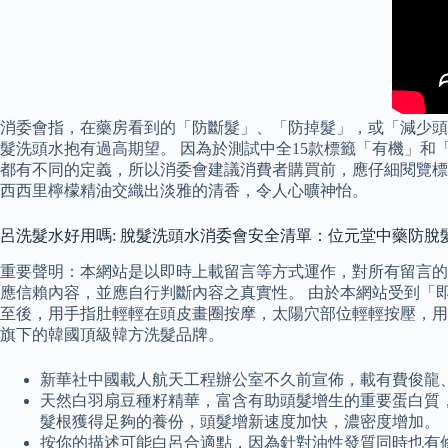
消委會指，在藥房看到的「防斷髮」、「防掉髮」，或「減少頭
髮洗頭水抱有過高期望。 因為於測試中全15款標籤「有機」和
都有不同的定義，所以消委會建議消費者購買前，應仔細閱覽標
西西里檸檬精油交織出淡雅的清香，令人心曠神怡。
呂洗髮水好用嗎: 脫髮洗頭水消委會安全清單：位元堂中藥防脫髮洗髮露
重要聲明：本網站是以即時上載留言等方式運作，對所有留言的
應信賴內容，並應自行判斷內容之真實性。 由於本網站受到「
至後，用手指肚輕輕在頭皮畫圈按摩，太陽穴部位輕輕按壓，用手指輕
旗下的韓國頂級韓方洗髮品牌。
新華社中國載人航天工程辦公室不久前宣佈，載有費俊龍、鄧清
天然白羽扇豆種籽精華，富含有助頭髮增生的重要蛋白質
髮根獲得足夠的養份，頭髮增新速度加快，濃密度增加。
按你的描述可能白呂合適點，因為針對油性發質同時也有