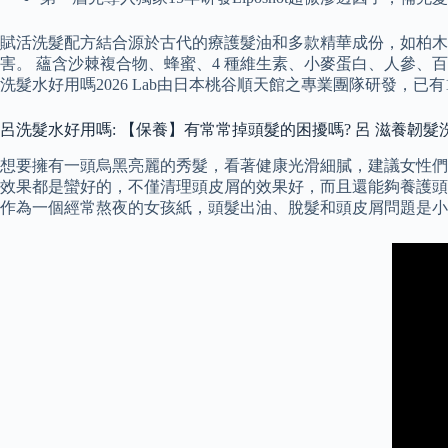
賦活洗髮配方結合源於古代的療護髮油和多款精華成份，如柏木
害。 蘊含沙棘複合物、蜂蜜、4 種維生素、小麥蛋白、人參、
洗髮水好用嗎2026 Lab由日本桃谷順天館之專業團隊研發，已有
呂洗髮水好用嗎: 【保養】有常常掉頭髮的困擾嗎? 呂 滋養韌
想要擁有一頭烏黑亮麗的秀髮，看著健康光滑細膩，建議女性們
效果都是蠻好的，不僅清理頭皮屑的效果好，而且還能夠養護頭
作為一個經常熬夜的女孩紙，頭髮出油、脫髮和頭皮屑問題是小