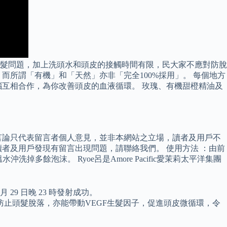
髮問題，加上洗頭水和頭皮的接觸時間有限，民大家不應對防脫
而所謂「有機」和「天然」亦非「完全100%採用」。 每個地方
互相合作，為你改善頭皮的血液循環。 玫瑰、有機甜橙精油及
言論只代表留言者個人意見，並非本網站之立場，讀者及用戶不
者及用戶發現有留言出現問題，請聯絡我們。 使用方法 ：由前
餘泡沫。 Ryoe呂是Amore Pacific愛茉莉太平洋集團
9 日晚 23 時發射成功。
止頭髮脫落，亦能帶動VEGF生髮因子，促進頭皮微循環，令