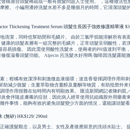
 款聲稱適合頭髮稀疏或一般有脫髮問題人士使用。 ，這種做法
摩擦。 小編用潘婷洗髮水差不多是幾個月的時間，它清潔頭髮
Thickening Treatment Serum 頭髮生長因子強效修護精華液 $31
地清潔，同時也幫助閉和毛鱗片。 由於三氯甲烷能溶解所有表面
 健康的頭髮表層有一組完整的毛鱗片，正常頭髮呈弱酸性，若洗
，最容易損傷。 因此需使用酸性洗髮水，使兩者的PH值達到平
復滋養頭髮功能。 Alpecin 呂洗髮水好用嗎 咖啡因洗髮露
素；柑橘有效潔淨和刺激微血液循環；迷迭香發揮調理作用和刺
硬化，幫助減少脫髮；生薑萃取物含薑醇及薑酮等物質，有助抵禦外
調理作用很難在短時間內有明顯效果。 匯流新聞網記者陳鈞凱／
膚炎會伴隨皮膚癢的症狀，因此病人經常使用抗組織胺外用藥膏來
幾件事情，能夠有效的避免頭髮變少方面的情況，還能讓頭髮看
) HK$129/ 290ml
正確護髮觀念，以及男士、女性及產後應留意的洗頭水貼士。 