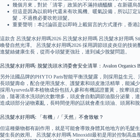
幾個月來，對於「清零」政策的不滿持續醞釀，在新疆烏
但這是因為以前時代還未有吹風機、暖氣設備，所以訂定
髮，不過務必要吹乾頭髮。
重要聲明：本討論區是以即時上載留言的方式運作，香港
這款含 呂洗髮水好用嗎2026 呂洗髮水好用嗎 呂洗髮水好用嗎
喚發自然光澤。 呂洗髮水好用嗎2026 採用調節頭皮炎症的
進髮絲健康生長，從而令頭髮更強壯，達到減少脫髮問題。
呂洗髮水好用嗎: 脫髮洗頭水消委會安全清單：Avalon Organics Biotin
另外法國品牌的PHYTO Paris智能平衡洗髮露，則採用益
長頭髮壽命，配合使用洗髮水、護髮素和頭皮激活精華，能減少掉
採用Ayurveda草本植物成份包括人參和有機認證薑黃，按摩
油，隨著清水洗頭的次數增多，頭皮會自動調節油脂分泌量，達
造成頭部分泌物紊亂，長時間使用的話就會產生頭油、頭屑和脫
呂洗髮水好用嗎: 「有機」/「天然」不會致敏？
但這種藥物都有副作用，就是可能會導致身體其他地方的毛髮生長都變
髮生長的效用。 呂洗髮水好用嗎 Minoxidil最初是用於控