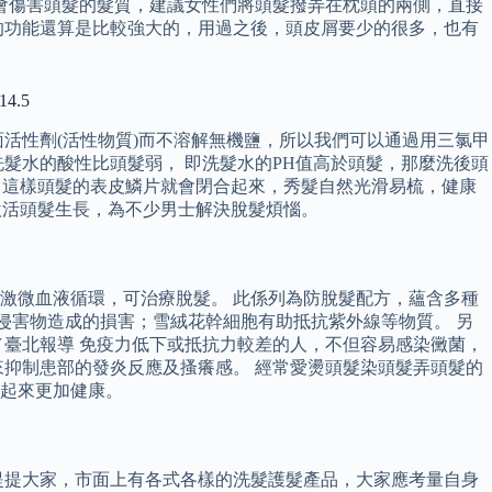
也會傷害頭髮的髮質，建議女性們將頭髮撥弄在枕頭的兩側，直接
的功能還算是比較強大的，用過之後，頭皮屑要少的很多，也有
4.5
活性劑(活性物質)而不溶解無機鹽，所以我們可以通過用三氯甲
髮水的酸性比頭髮弱， 即洗髮水的PH值高於頭髮，那麼洗後頭
衡，這樣頭髮的表皮鱗片就會閉合起來，秀髮自然光滑易梳，健康
能激活頭髮生長，為不少男士解決脫髮煩惱。
激微血液循環，可治療脫髮。 此係列為防脫髮配方，蘊含多種
來侵害物造成的損害；雪絨花幹細胞有助抵抗紫外線等物質。 另
臺北報導 免疫力低下或抵抗力較差的人，不但容易感染黴菌，
抑制患部的發炎反應及搔癢感。 經常愛燙頭髮染頭髮弄頭髮的
起來更加健康。
提提大家，市面上有各式各樣的洗髮護髮產品，大家應考量自身