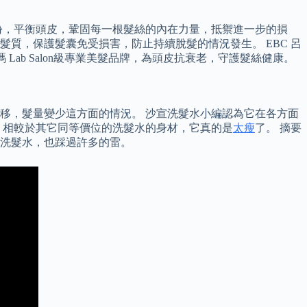
成份，平衡頭皮，鞏固每一根髮絲的內在力量，抵禦進一步的損
質，保護髮囊免受損害，防止持續脫髮的情況發生。 EBC 呂
 Lab Salon級專業美髮品牌，為頭皮抗衰老，守護髮絲健康。
移，髮量變少這方面的情況。 沙宣洗髮水小編認為它在各方面
，相較於其它同等價位的洗髮水的身材，它真的是
太瘦
了。 摘要
洗髮水，也踩過許多的雷。