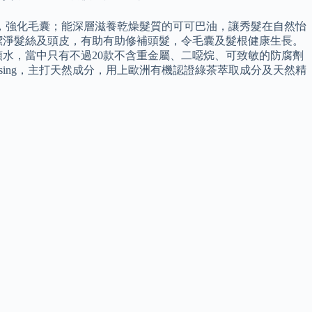
，強化毛囊；能深層滋養乾燥髮質的可可巴油，讓秀髮在自然怡
潔淨髮絲及頭皮，有助有助修補頭髮，令毛囊及髮根健康生長。
頭水，當中只有不過20款不含重金屬、二噁烷、可致敏的防腐劑
Cleansing，主打天然成分，用上歐洲有機認證綠茶萃取成分及天然精