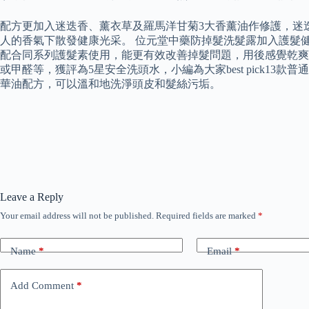
配方更加入迷迭香、薰衣草及羅馬洋甘菊3大香薰油作修護，迷
人的香氣下散發健康光采。 位元堂中藥防掉髮洗髮露加入護髮
配合同系列護髮素使用，能更有效改善掉髮問題，用後感覺乾爽
或甲醛等，獲評為5星安全洗頭水，小編為大家best pick13款普
華油配方，可以溫和地洗淨頭皮和髮絲污垢。
Leave a Reply
Your email address will not be published.
Required fields are marked
*
Name
*
Email
*
Add Comment
*