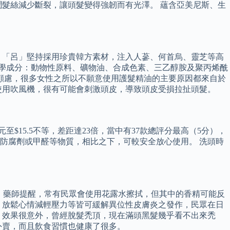
髮絲減少斷裂，讓頭髮變得強韌而有光澤。 蘊含亞美尼斯、生
 「呂」堅持採用珍貴韓方素材，注入人蔘、何首烏、靈芝等高
化學成分：動物性原料、礦物油、合成色素、三乙醇胺及聚丙烯酰
顧慮，很多女性之所以不願意使用護髮精油的主要原因都來自於
使用吹風機，很有可能會刺激頭皮，導致頭皮受損拉扯頭髮。
至$15.5不等，差距達23倍，當中有37款總評分最高（5分），
敏的防腐劑或甲醛等物質，相比之下，可較安全放心使用。 洗頭時
。 藥師提醒，常有民眾會使用花露水擦拭，但其中的香精可能反
、放鬆心情減輕壓力等皆可緩解異位性皮膚炎之發作，民眾在日
，效果很意外，曾經脫髮禿頂，現在滿頭黑髮幾乎看不出來禿
外賣，而且飲食習慣也健康了很多。