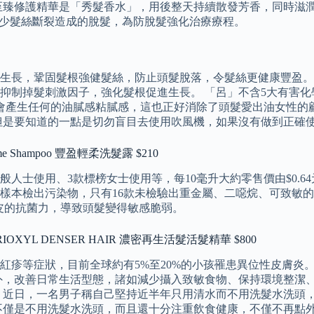
至臻修護精華是「秀髮香水」，用後整天持續散發芳香，同時滋潤
害，減少髮絲斷裂造成的脫髮，為防脫髮強化治療療程。
生長，鞏固髮根強健髮絲，防止頭髮脫落，令髮絲更健康豐盈。
抑制掉髮刺激因子，強化髮根促進生長。 「呂」不含5大有害
不會產生任何的油膩感粘膩感，這也正好消除了頭髮愛出油女性的
但是要知道的一點是切勿盲目去使用吹風機，如果沒有做到正確
me Shampoo 豐盈輕柔洗髮露 $210
人士使用、3款標榜女士使用等，每10毫升大約零售價由$0.64元
 6 成樣本檢出污染物，只有16款未檢驗出重金屬、二噁烷、可致
頭皮的抗菌力，導致頭髮變得敏感脆弱。
SERIOXYL DENSER HAIR 濃密再生活髮活髮精華 $800
紅疹等症狀，目前全球約有5%至20%的小孩罹患異位性皮膚炎
外，改善日常生活型態，諸如減少攝入致敏食物、保持環境整潔
 近日，一名男子稱自己堅持近半年只用清水而不用洗髮水洗頭
不僅是不用洗髮水洗頭，而且還十分注重飲食健康，不僅不再點