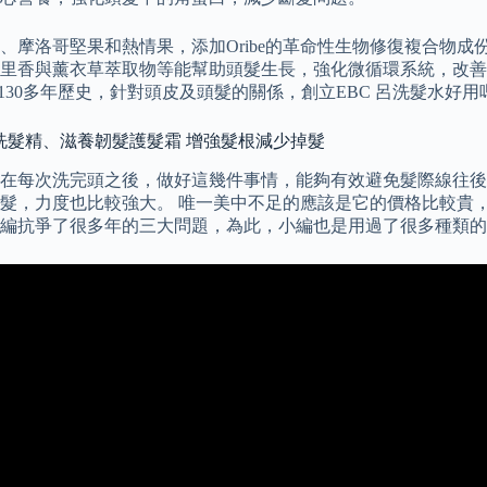
、摩洛哥堅果和熱情果，添加Oribe的革命性生物修復複合物
百里香與薰衣草萃取物等能幫助頭髮生長，強化微循環系統，改善髮
130多年歷史，針對頭皮及頭髮的關係，創立EBC 呂洗髮水好用嗎
髮洗髮精、滋養韌髮護髮霜 增強髮根減少掉髮
在每次洗完頭之後，做好這幾件事情，能夠有效避免髮際線往後
髮，力度也比較強大。 唯一美中不足的應該是它的價格比較貴
編抗爭了很多年的三大問題，為此，小編也是用過了很多種類的