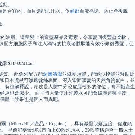
活動。
頭是合宜的，而且還能去汗水、促
頭部
血液循環、防止產後脫
任。
髮上多餘的油脂、遺留髮上的造型產品及毒素，令頭髮回復豐盈柔軟，
 特殊配方細胞因子和注入獨特的抗衰老胜肽能有效令修復秀髮，促
$109.9/414ml
髮質。 此係列配方能
深層清潔
並滋養頭髮，能減少掉髮並幫助延
子皮和日本虎杖可滲透髮絲表面，深入鞏固頭髮的天然角質蛋白，並
頭髮。 有種解釋說，頭皮是人體中分泌皮脂較多的部位，會不斷產生
頭屑也會減少。 而平時大量使用洗髮水可能會破壞這種平衡，
個體上效果也是因人而異吧。
oxidil／產品：Regaine），具有減慢脫髮速度、促進頭
上。 早前消委會測試市面上60款洗頭水，39款聲稱適合一般人士