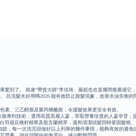
果驚到了。 就連“帶貨大師”李佳琦、薇婭也在直播間推薦過它
 呂洗髮水好用嗎2026 能有效防止脫髮現象，改善水油失衡
成色素、三乙醇胺及聚丙烯酰胺，令護髮效果更安全有效。
EX™防脫專利技術，選用高質高麗人蔘，萃取營養珍貴的人蔘皁苷
含天然白羽扇豆種籽精華及龍舌蘭精萃，溫和清潔頭髮同時鞏固髮根
細節，每一次洗完頭做好以上列舉的幾件事情，能夠有效的避免
補充髮芯營養，強化頭髮中的角蛋白，減少斷髮問題。