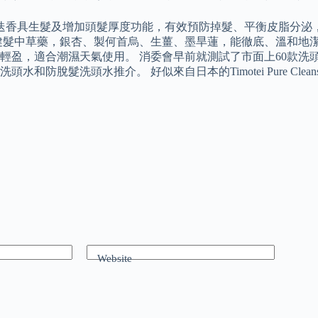
迭香具生髮及增加頭髮厚度功能，有效預防掉髮、平衡皮脂分泌
健髮中草藥，銀杏、製何首烏、生薑、墨旱蓮，能徹底、溫和地
輕盈，適合潮濕天氣使用。 消委會早前就測試了市面上60款洗
通洗頭水和防脫髮洗頭水推介。 好似來自日本的Timotei Pure 
Website