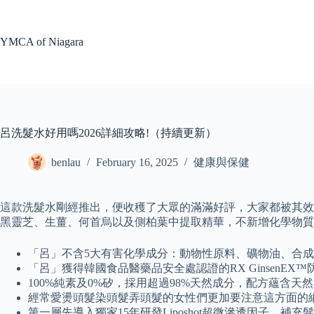
Skip
to
content
YMCA of Niagara
呂洗髮水好用嗎2026詳細攻略!（持續更新）
benlau
February 16, 2025
健康與保健
這款洗髮水剛經推出，便收穫了大眾的滿滿好評，大家都被其效
黑靈芝、生薑、何首烏以及側柏葉中提取精華，不新增化學物質。
「呂」不含5大有害化學成分：動物性原料、礦物油、合
「呂」獲得韓國食品醫藥品安全處認證的RX Ginsen
100%純素及0%矽，採用超過98%天然成分，配方蘊
經常愛燙頭髮染頭髮弄頭髮的女性們更加要注意這方面的
第一層先導入獨家15年研發Liposhot超微滲透因子，