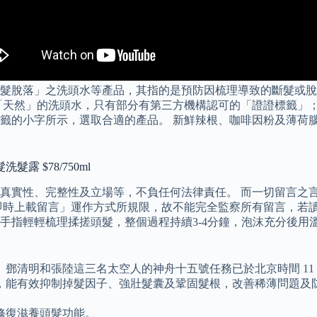
髮脫落」之洗頭水等產品，其指的是預防因梳理導致的斷髮或脫
「天然」的洗頭水，只有部分有第三方機構認可的「證證標籤」；
籤的小字所示，選取合適的產品。 新鮮辣根、咖啡因粉及薄荷腦
 $78/750ml
真實性、完整性及立場等，不負任何法律責任。 而一切留言之
即時上載留言」運作方式所規限，故不能完全監察所有留言，若讀
輕梳理揉搓頭髮，整個過程持續3-4分鐘，泡沫充分後用溫水沖洗掉多
明和張陸這三名太空人的神舟十五號任務已於北京時間 11 月 2
，能有效抑制掉髮因子、強壯髮囊及鞏固髮根，改善稀薄問題及防
修復滋養頭髮功能。