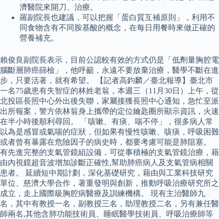
濟醫院來開刀、治療。
羅副院長也建議，可以把握「蛋白質互補原則」，利用不
同食物含有不同胺基酸的概念，在每日用餐時來做正確的
營養補充。
賴俊良副院長表示，目前公認較有效的方式仍是「低劑量胸腔電
腦斷層肺癌篩檢」，他呼籲，永遠不要放棄治療，醫學不斷在進
步，只要活著，就有希望。 【記者高鈞麟／臺北報導】臺北市
一名75歲患有失智症的林姓老翁，本週三（11月30日）上午，從
北投區長照中心外出後失聯，家屬接獲長照中心通知，急忙至派
出所報案，警方依林翁身上攜帶的定位鑰匙圈所顯示資訊，火速
在半小時後順利尋回。 「咳嗽、有痰、喘不停」，很多病人常
以為是感冒或氣喘的症狀，但如果有慢性咳嗽、咳痰，呼吸困難
或者曾有暴露在危險因子的病史時，都要考慮可能是肺阻塞。
有先進完整的支氣管鏡組設備，可從事積極的支氣管鏡治療，藉
由內視鏡超音波增加診斷正確性,幫助肺癌病人及支氣管病相關
患者。 延續短中期計劃，深化基礎研究，藉由與工業科技研究
單位、慈濟大學合作，著重發明與創新，推動呼吸治療研究所之
成立，走上國際級胸腔病醫療及訓練機構。 現有主治醫師九
名，其中有教授一名，副教授三名，助理教授二名，另有兼任醫
師兩名,其他含肺功能技術員、睡眠醫學技術員、呼吸治療師等