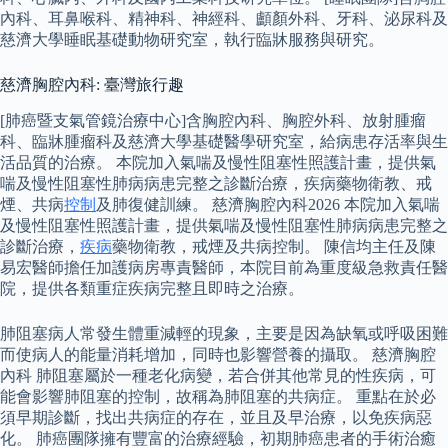
內科、耳鼻喉科、精神科、神經科、顱顏外科、牙科、泌尿科及
慈濟大學睡眠基礎動物研究室，執行臨牀服務與研究。
慈濟胸腔內科: 臺灣旅行趣
[肺癌暨支氣管鏡治療中心]含胸腔內科、胸腔外科、放射腫瘤
科、臨牀腫瘤科及慈濟大學基礎醫學研究室，給病患存活率與生
活品質的治療。 本院加入氣喘及慢性阻塞性照護計畫，提供氣
喘及慢性阻塞性肺病病患完整之診斷治療，疾病藥物衛教、戒
煙、共病
控制
及肺復健訓練。 慈濟胸腔內科2026 本院加入氣喘
及慢性阻塞性照護計畫，提供氣喘及慢性阻塞性肺病病患完整之
診斷治療，
疾病
藥物衛教，戒煙及共病控制。 陳信均主任及陳
易宏醫師擔任加護病房專責醫師，本院目前為重度級急救責任醫
院，提供各類重症疾病完整且即時之治療。
肺阻塞病人常發生體重減輕的現象，主要是因為缺氧或呼吸困難
而使病人的能量消耗增加，同時也影響營養的攝取。 慈濟胸腔
內科 肺阻塞屬於一種老化病變，若合併其他常見的性疾病，可
能會影響肺阻塞的控制，故稱為肺阻塞的共病症。 重點在於必
須早期診斷，找出共病症的存在，並且及早治療，以免疾病惡
化。 肺癌團隊擁有豐富的治療經驗，初期肺癌患者的手術治癒