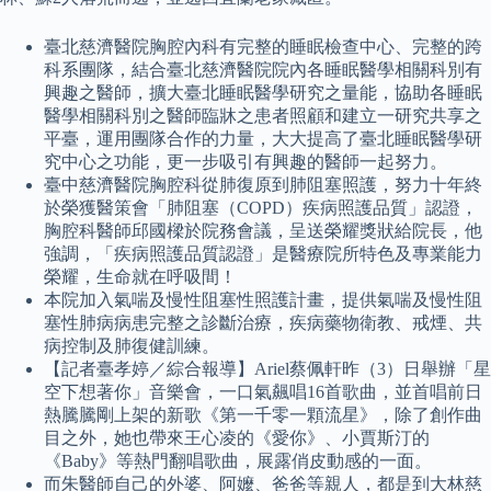
臺北慈濟醫院胸腔內科有完整的睡眠檢查中心、完整的跨
科系團隊，結合臺北慈濟醫院院內各睡眠醫學相關科別有
興趣之醫師，擴大臺北睡眠醫學研究之量能，協助各睡眠
醫學相關科別之醫師臨牀之患者照顧和建立一研究共享之
平臺，運用團隊合作的力量，大大提高了臺北睡眠醫學研
究中心之功能，更一步吸引有興趣的醫師一起努力。
臺中慈濟醫院胸腔科從肺復原到肺阻塞照護，努力十年終
於榮獲醫策會「肺阻塞（COPD）疾病照護品質」認證，
胸腔科醫師邱國樑於院務會議，呈送榮耀獎狀給院長，他
強調，「疾病照護品質認證」是醫療院所特色及專業能力
榮耀，生命就在呼吸間！
本院加入氣喘及慢性阻塞性照護計畫，提供氣喘及慢性阻
塞性肺病病患完整之診斷治療，疾病藥物衛教、戒煙、共
病控制及肺復健訓練。
【記者臺孝婷／綜合報導】Ariel蔡佩軒昨（3）日舉辦「星
空下想著你」音樂會，一口氣飆唱16首歌曲，並首唱前日
熱騰騰剛上架的新歌《第一千零一顆流星》，除了創作曲
目之外，她也帶來王心凌的《愛你》、小賈斯汀的
《Baby》等熱門翻唱歌曲，展露俏皮動感的一面。
而朱醫師自己的外婆、阿嬤、爸爸等親人，都是到大林慈