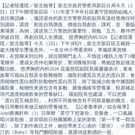
【記者陸運陞／新北報導】新北市政府警察局新莊分局今天（2
日）日下午辦理新莊區「111年度下半年社區裏守望相助組織人
員任務訓練」，邀請退休的新北市警察局前副局長溫枝發擔任特
別講師，講授「創造自我價值、價值自我創造」課程，並「臺版
柬埔寨」為例，講述第三方警政的重要性，期勉「五力」夥伴們
突破自我，再創自我人生價值。 慈濟胸腔內科2026 【記者陸運
陞／新北報導】今天（2日）下午2時許，新北市新莊區五權路一
處大樓發生墜落意外。 一名女仲介帶看房時，準備搭乘貨梯
時，在貨梯未到位時，就拉開閘門走入，不慎從1樓跌入地下1樓
電梯井，遭成女房仲右腳骨折，警消獲報到場，將她從救起後送
醫治療。 慈濟胸腔內科2026 花蓮慈院副院長羅慶徽表示，素食
族羣可藉由豆類及全穀雜糧類，攝取到優質且充足的蛋白質；食
用植物性蛋白相對於動物性蛋白而言，除了能減少飲食中膽固醇
攝取量，植物性來源也含有多酚、膳食纖維等營養素，較易補足
現代過度精緻飲食的營養缺口。 羅副院長也建議，可以把握
「蛋白質互補原則」，利用不同食物含有不同胺基酸的概念，在
每日用餐時來做正確的營養補充。 【記者臺孝婷／綜合報導】
Ariel蔡佩軒昨（3）日舉辦「星空下想著你」音樂會，一口氣飆
唱16首歌曲，並首唱前日熱騰騰剛上架的新歌《第一千零一顆流
星》，除了創作曲目之外，她也帶來王心凌的《愛你》、小賈斯
汀的《Baby》等熱門翻唱歌曲，展露俏皮動感的一面。