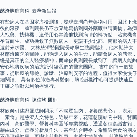
慈濟胸腔內科: 臺灣新生報
有些病人在基因定序檢測後，發現臺灣尚無藥物可用，因此下班
後的深夜，賴副院長仍不放棄地寫信到國外藥廠申請藥物，為病
人找藥、找轉機，這份用心常讓他找到病情的轉折點，治療機會
孕育而生、成功挽救了無數病人，更讓不少北部、南部的病人不
遠前來求醫。 大林慈濟醫院院長賴寧生致詞指出，他常期許大
林慈濟醫院的醫師，能夠走入病人的生命，能體會病人的感覺，
纔是真正的全人醫療精神，而賴俊良副院長做到了，讓病人能夠
安心地將疾病的治療託付給我們的醫療團隊。 書中的每一個故
事，從肺癌的篩檢、診斷、治療到安寧的過程，值得大家慢慢仔
細閱讀。 具有多位肺癌專科醫師，胸腔診斷中心可提供快速且
正確之診斷以利治療進行。
慈濟胸腔內科: 陳信均 醫師
林欣榮引述證嚴法師開示「不喫眾生肉，培養慈悲心」，表示
「素食」是慈濟人文特色，近幾年來，花蓮慈院結閤中醫、腎臟
內科、高齡醫學、營養科等團隊專業觀點，透過各種食譜書籍，
藉由成分、營養分析及作法，甚至結合時令，希望讓素食的朋友
不僅喫得健康，更喫出慈悲智慧，友善大地萬物。 慈濟胸腔內