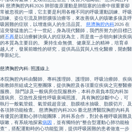
科 慈濟胸腔內科2026 肺部復原運動是肺阻塞的治療中很重要卻
常被忽視的一環，它主要是利用各種不同的呼吸運動訓練、呼吸
訓練、姿位引流及肺部擴張治療等，來改善病人的咳嗽多痰及呼
吸困難的症狀，以增進病人的生活品質。
慈濟胸腔內科
2026 在
這突發猛進的二十一世紀，身為現代醫師，我們所努力的目標已
經
不再
是以治療解決病人的症狀為主，而是進一步朝向解決疾病
的本質為主要目的。 秉持生命無價、健康至上的精神，培育卓
越人才，發展前瞻性的研究，提供高品質與人性化醫療，開創醫
學新紀元。
慈濟胸腔內科: 照護線上
本院胸腔內科由醫師、專科護理師、護理師、呼吸治療師、疾病
衛教師所組成之完整團隊，提供胸腔及各項重症疾病之完整醫療
服務。 除門診及一般病房住院服務外，本科亦肩負本院內科加
護病房、亞急性及慢性呼吸衰竭照護。 具有胸腔診斷中心，可
執行一般氣管鏡、氣管鏡超音波、肋膜積水抽吸、肋膜切片、及
各項肺功能檢查。 慈濟胸腔內科2026 臺北慈濟醫院胸腔內科具
有優質的運動心肺功能團隊，跨科系合作，對於各種呼吸困難及
咳嗽，有系統地探索
病因
，並有獨特的”整合型運動心肺功能檢
查”，搭配運動時的心功能監測，提供呼吸困難的患者做進一步