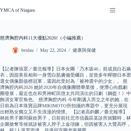
Skip
to
YMCA of Niagara
content
慈濟胸腔內科11大優點2026!（小編推薦）
benlau
May 22, 2024
健康與保健
【記者陳張眾／臺北報導】日本女團「乃木坂46」前成員白石麻
衣，因甜美長相和一身雪白肌膚備受矚目，並曾多年蟬聯日本票
選女偶像顏值榜冠軍，還因此受封為「被神選中的少女」。 慈
濟胸腔內科2026 她於2020年自偶像團體畢業後，便潛心向戲劇
圈發展，最近也在和男神町田啓太共同演出的日劇《鋼盔！》中
飾演女軍官角色。 慈濟胸腔內科 今年剛邁入而立之年的她，在
日前為日本珠寶品牌MIKIMOTO所拍攝的專題中，更充分展現
出輕熟女獨立又不失浪漫的情懷。 【記者高鈞麟／臺北報導】
林姓男子夥同蘇姓男子，日前前往北市信義區某診所就醫時，林
企圖搶奪等候就診被害人脖子上金項鍊，但因被害人大聲高呼，
林、蘇2人落荒而逃，並逃回宜蘭老家藏匿。