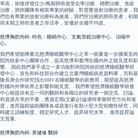
率高，術後併發症少;晚期肺癌接受化學治療、標靶治療、免疫
治療，肺癌團隊有相當專業的經驗，對需要放射治療的患者，我
們也有專業的放射治療科為後盾，我們所治療的肺癌患者，初期
與末期之肺癌患者之存活率，皆優於全國平均值。
慈濟胸腔內科: 特色：睡眠中心、支氣管鏡治療中心、治喘中
心。
我們希望能將臺北慈濟睡眠醫學中心之單一能量進一步擴展至跨
院跨校多中心團隊合作，提高慈濟和臺灣在國內外之能見度和影
響。 因此我們著手成立一多功能對跨院跨校的慈濟睡眠醫學研
發中心，首先和科技部合作建立北臺灣睡眠病患資料庫，另和基
隆長庚合作研究找出HRV在睡眠醫學的新應用，期望提高慈濟
對國內外學術界之影響和能見度。 我們希望慈濟睡眠醫學研發
中心能提供有志一同的醫師和各職位的研究者一個交流、討論、
和資源共享的平臺，透過定期(文獻)討論適時掌握研究方向和進
度，進而協助協助團隊各成員進行各類小型大型前瞻性研究，同
時建立訓練制度、穩定研究人才、提昇研究水準、 進而提昇論
文質量。
慈濟胸腔內科: 黃健修 醫師