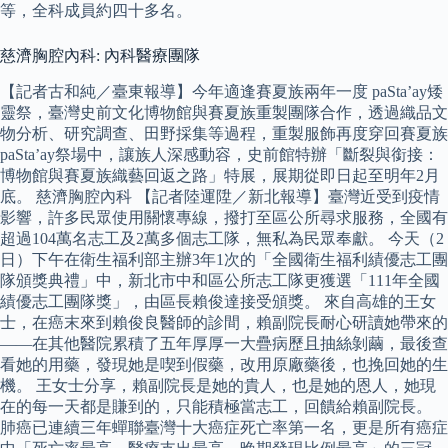
等，全科成員約四十多名。
慈濟胸腔內科: 內科醫療團隊
【記者古和純／臺東報導】今年適逢賽夏族兩年一度 paSta’ay矮
靈祭，臺灣史前文化博物館與賽夏族重製團隊合作，透過織品文
物分析、研究調查、田野採集等過程，重製服飾再度穿回賽夏族
paSta’ay祭場中，讓族人深感動容，史前館特辦「斷裂與銜接：
博物館與賽夏族織藝回返之路」特展，展期從即日起至明年2月
底。 慈濟胸腔內科 【記者陸運陞／新北報導】臺灣近受到疫情
影響，許多民眾使用關懷專線，撥打至區公所尋求服務，全國有
超過104萬名志工及2萬多個志工隊，無私為民眾奉獻。 今天（2
日）下午在衛生福利部主辦3年1次的「全國衛生福利績優志工團
隊頒獎典禮」中，新北市中和區公所志工隊更獲選「111年全國
績優志工團隊獎」，由區長賴俊達接受頒獎。 來自高雄的王女
士，在癌末來到賴俊良醫師的診間，賴副院長耐心研讀她帶來的
——在其他醫院累積了五年厚厚一大疊病歷且抽絲剝繭，最後查
看她的用藥，發現她是喫到假藥，改用原廠藥後，也挽回她的生
機。 王女士分享，賴副院長是她的貴人，也是她的恩人，她現
在的每一天都是賺到的，只能積極當志工，回饋給賴副院長。
肺癌已連續三年蟬聯臺灣十大癌症死亡率第一名，更是所有癌症