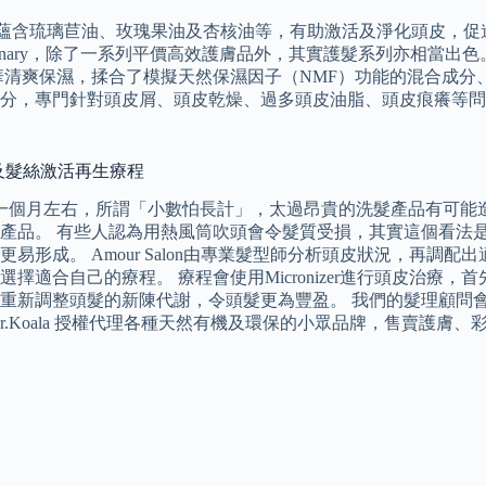
0% 天然配方，蘊含琉璃苣油、玫瑰果油及杏核油等，有助激活及淨化
rdinary，除了一系列平價高效護膚品外，其實護髮系列亦相當
清爽保濕，揉合了模擬天然保濕因子（NMF）功能的混合成分、
分，專門針對頭皮屑、頭皮乾燥、過多頭皮油脂、頭皮痕癢等問
頭皮及髮絲激活再生療程
一個月左右，所謂「小數怕長計」，太過昂貴的洗髮產品有可能
產品。 有些人認為用熱風筒吹頭會令髮質受損，其實這個看法
形成。 Amour Salon由專業髮型師分析頭皮狀況，再調
適合自己的療程。 療程會使用Micronizer進行頭皮治療
重新調整頭髮的新陳代謝，令頭髮更為豐盈。 我們的髮理顧問
.Koala 授權代理各種天然有機及環保的小眾品牌，售賣護膚