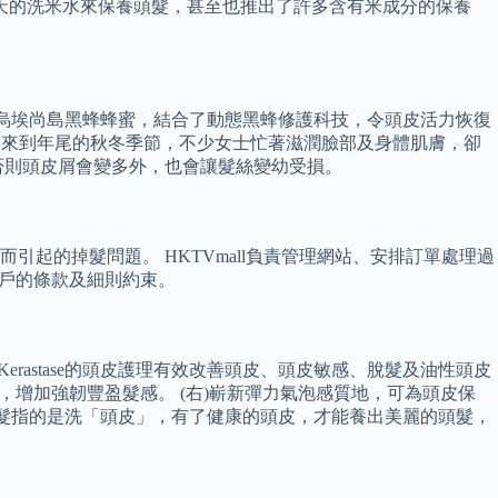
數天的洗米水來保養頭髮，甚至也推出了許多含有米成分的保養
髮蜜蘊含烏埃尚島黑蜂蜂蜜，結合了動態黑蜂修護科技，令頭皮活力恢復
 來到年尾的秋冬季節，不少女士忙著滋潤臉部及身體肌膚，卻
否則頭皮屑會變多外，也會讓髮絲變幼受損。
起的掉髮問題。 HKTVmall負責管理網站、安排訂單處理過
受商戶的條款及細則約束。
erastase的頭皮護理有效改善頭皮、頭皮敏感、脫髮及油性頭皮
增加強韌豐盈髮感。 (右)嶄新彈力氣泡感質地，可為頭皮保
實，洗頭髮指的是洗「頭皮」，有了健康的頭皮，才能養出美麗的頭髮，