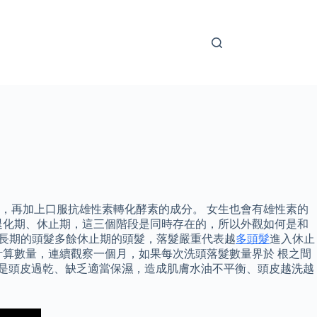
，再加上口服抗雄性素轉化酵素的成分。 女生也會有雄性素的
退化期、休止期，這三個階段是同時存在的，所以外觀如何是和
它生長期的頭髮多餘休止期的頭髮，落髮嚴重代表越
多頭髮
進入休止
算數量，連續觀察一個月，如果每次洗頭落髮數量界於 根之間
卻是頭皮過乾、缺乏適當保濕，造成肌膚水油不平衡、頭皮越洗越