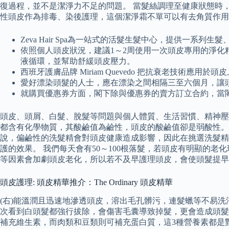
復過程，並不是潔淨力不足的問題。 當髮絲調理至健康狀態時
性頭皮作為排毒、染後護理，這個潔淨霜不單可以有去角質作用
Zeva Hair Spa為一站式的活髮生髮中心，提供一系列
依照個人頭皮狀況，建議1～2周使用一次頭皮專用的淨
液循環，並幫助舒緩頭皮壓力。
西班牙護膚品牌 Miriam Quevedo 把抗衰老技術應用
愛好漂染頭髮的人士，應在漂染之間相隔三至六個月，讓
就購買優惠券方面，閣下除與優惠券的賣方訂立合約，當
頭皮、頭屑、白髮、脫髮等問題與個人體質、生活習慣、精神壓力
都含有化學物質，其酸鹼值為鹼性，頭皮的酸鹼值卻是弱酸性。 
說，偏鹼性的洗髮精會對頭皮健康造成影響，因此在挑選洗髮精
護的效果。 我們每天會有50～100根落髮，若頭皮有明顯的
等因素會加劇頭皮老化，所以若不及早護理頭皮，會使頭髮提早
頭皮護理: 頭皮精華推介：The Ordinary 頭皮精華
(右)能溫潤且迅速地滲透頭皮，溶出毛孔髒污，連髮蠟等不易
次看到白頭髮都強行拔除，會傷害毛囊導致掉髮，更會造成頭髮
補充維生素，而肉類和豆類則可補充蛋白質，這3種營養素都是