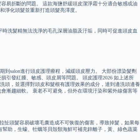
容易折斷的問題。 這款海鹽舒緩頭皮潔淨霜十分適合敏感或油
和淨化頭髮並重新打造頭髮亮澤度。
平時洗髮精無法洗淨的毛孔深層油脂及汙垢，同時可促進頭皮血
salon進行頭皮護理療程，減緩頭皮壓力。 大部份漂染髮劑
引發紅腫、敏感、頭皮屑等問題。 頭皮護理2026 如上述所
洗頭，並選擇對頭皮和髮根有護理效果的成分，達到邊洗頭邊養
質也會漸趨細軟。 衰老不可避免，但外在環境汙染和紫外線傷害等
 拉扯頭髮容易破壞毛囊造成不可恢復的傷害，導致掉髮，如果每
有幫助，生蠔、牡蠣等貝殼類海鮮可補充鋅離子，黃、綠色蔬菜
。