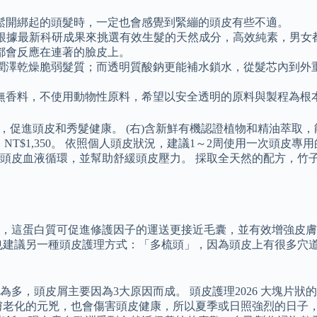
鬆開綁起的頭髮時，一定也會感覺到緊繃的頭皮有些不適。
牌，會根據最新科研成果來挑選有效生髮的天然成分，高效純素，男
都會反應在連著的臉皮上。
潤澤乾燥脆弱髮質；而透明質酸鈉更能補水鎖水，從髮芯內到外
無香料，不使用動物性原料，希望以安全透明的原料與製程為根
根，促進頭皮和秀髮健康。 (右)含新鮮有機認證植物和精油萃
皮調理露，125，NT$1,350。 依照個人頭皮狀況，建議1～2周使
頭皮血液循環，並幫助舒緩頭皮壓力。 採取全天然的配方，竹
，這蛋白質可促進修護因子的運送更接近毛囊，並有效增強皮膚的
也建議另一種頭皮護理方式：「多梳頭」，因為頭皮上有很多穴
多，頭皮屑主要因為3大原因而成。 頭皮護理2026 大塊片
膚老化的元兇，也會傷害頭皮健康，所以夏季或日照強烈的日子