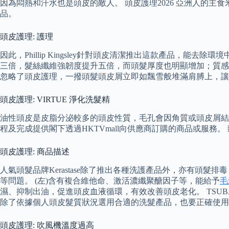
因為悶熱和汗水也是頭皮的敵人。 頭皮護理2026 亞洲人的
品。
頭皮護理: 護理
因此，Phillip Kingsley針對頭皮清潔推出這款產品
三倍，髮絲纖維強韌度提升五倍，而頭髮厚度也明顯增加；質感
忽略了頭皮護理，一撥頭髮頭皮屑立即如飄雪般堆滿肩膊上，讓
頭皮護理: VIRTUE 淨化洗髮精
油性頭皮是皮脂分泌較多的頭皮性質，毛孔會因角質或頭皮屑結塊
程及完成提供閣下透過HKTVmall向供應商訂購的商品或服務。 
頭皮護理: 商品描述
人氣頭髮品牌Kerastase除了推出各種洗護產品外，亦有頭髮
等問題。 (左)含有複合維他命、激活濃纖聚醣因子等，能給予
毛
濕、抑制出油，促進頭皮血液循環，有效改善頭皮老化。 TSUBA
除了依據個人頭皮髮質狀況選用合適的洗髮產品，也要正確使用
頭皮護理: 吹風機溫度過高