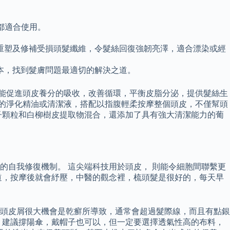
女都適合使用。
重塑及修補受損頭髮纖維，令髮絲回復強韌亮澤，適合漂染或經
本，找到髮膚問題最適切的解決之道。
取，能促進頭皮養分的吸收，改善循環，平衡皮脂分泌，提供髮絲生
用一次頭皮專用的淨化精油或清潔液，搭配以指腹輕柔按摩整個頭皮，不僅幫頭
子顆粒和白柳樹皮提取物混合，還添加了具有強大清潔能力的葡
自我修復機制。 這尖端科技用於頭皮， 則能令細胞間聯繫更
道，按摩後就會紓壓，中醫的觀念裡，梳頭髮是很好的，每天早
狀的頭皮屑很大機會是乾癬所導致，通常會超過髮際線，而且有點銀
，建議撐陽傘，戴帽子也可以，但一定要選擇透氣性高的布料，