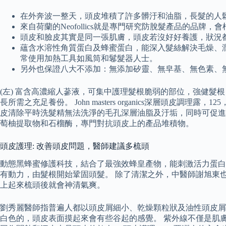
在外奔波一整天，頭皮堆積了許多髒汙和油脂，長髮的人
來自荷蘭的Neofollics就是專門研究防脫髮產品的品
頭皮和臉皮其實是同一張肌膚，頭皮若沒好好養護，狀況
蘊含水溶性角質蛋白及蜂蜜蛋白，能深入髮絲解決毛燥、
常使用加熱工具如風筒和鬈髮器人士。
另外也保證八大不添加：無添加矽靈、無皁基、無色素、
(左) 富含高濃縮人蔘液，可集中護理髮根脆弱的部位，強健髮
長所需之充足養份。 John masters organics深層頭
皮清除平時洗髮精無法洗淨的毛孔深層油脂及汙垢，同時可促進
萄柚提取物和石榴酶，專門對抗頭皮上的產品堆積物。
頭皮護理: 改善頭皮問題，醫師建議多梳頭
動態黑蜂蜜修護科技，結合了最強效蜂皇產物，能刺激活力蛋白
有動力，由髮根開始鞏固頭髮。 除了清潔之外，中醫師謝旭東
上起來梳頭後就會神清氣爽。
劉秀麗醫師指普遍人都以頭皮屑細小、乾燥顆粒狀及油性頭皮屑為
白色的，頭皮表面摸起來會有些谷起的感覺。 紫外線不僅是肌