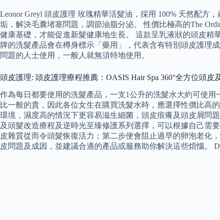
Leonor Greyl 頭皮護理 玫瑰精華活髮油，採用 10
垢，解決毛囊堵塞問題，調節油脂分泌。 性價比極高的The O
健康基礎，才能促進新髮健康地生長。 這款呈乳液狀的頭皮精華
牌的洗髮產品會在樽身標示「藥用」，代表含有特別頭皮護理成
問題的人士使用，一般人就無須特地使用。
頭皮護理: 頭皮護理療程推薦：OASIS Hair Spa 360°全方位
作為每日都要使用的洗髮產品，一支1公升的洗髮水大約可使用
比一般的貴，因此各位女生在購買洗髮水時，應選擇性價比高的
環境，濕度高的情況下更容易滋生細菌，頭皮痕癢及頭皮屑問題更易
及頭髮改造療程及逆時光至臻修護系列選擇，可以根據自己需要選擇
皮雜質從而令頭髮恢復活力；第二步便會阻止過早的卵泡老化，
皮問題及成因，並建議合適的產品或服務助你解決這些煩惱。 Dr