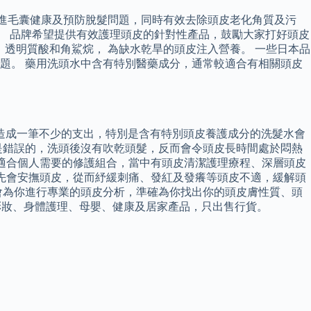
頭皮，促進毛囊健康及預防脫髮問題，同時有效去除頭皮老化角質及污
出色。 品牌希望提供有效護理頭皮的針對性產品，鼓勵大家打好頭皮
透明質酸和角鯊烷， 為缺水乾旱的頭皮注入營養。 一些日本品
題。 藥用洗頭水中含有特別醫藥成分，通常較適合有相關頭皮
造成一筆不少的支出，特別是含有特別頭皮養護成分的洗髮水會
是錯誤的，洗頭後沒有吹乾頭髮，反而會令頭皮長時間處於悶熱
配出適合個人需要的修護組合，當中有頭皮清潔護理療程、深層頭皮
，首先會安撫頭皮，從而紓緩刺痛、發紅及發癢等頭皮不適，緩解頭
會為你進行專業的頭皮分析，準確為你找出你的頭皮膚性質、頭
、彩妝、身體護理、母嬰、健康及居家產品，只出售行貨。