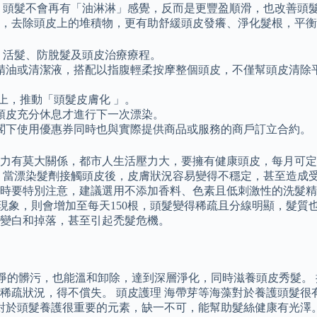
，頭髮不會再有「油淋淋」感覺，反而是更豐盈順滑，也改善頭髮
，去除頭皮上的堆積物，更有助舒緩頭皮發癢、淨化髮根，平衡
生髮、活髮、防脫髮及頭皮治療療程。
化精油或清潔液，搭配以指腹輕柔按摩整個頭皮，不僅幫頭皮清除
於頭皮上，推動「頭髮皮膚化 」。
頭皮充分休息才進行下一次漂染。
閣下使用優惠券同時也與實際提供商品或服務的商戶訂立合約。
有莫大關係，都市人生活壓力大，要擁有健康頭皮，每月可定期到
當漂染髮劑接觸頭皮後，皮膚狀況容易變得不穩定，甚至造成受損
時要特別注意，建議選用不添加香料、色素且低刺激性的洗髮精
老化現象，則會增加至每天150根，頭髮變得稀疏且分線明顯，髮
變白和掉落，甚至引起禿髮危機。
洗淨的髒污，也能溫和卸除，達到深層淨化，同時滋養頭皮秀髮。
稀疏狀況，得不償失。 頭皮護理 海帶芽等海藻對於養護頭髮很
對於頭髮養護很重要的元素，缺一不可，能幫助髮絲健康有光澤