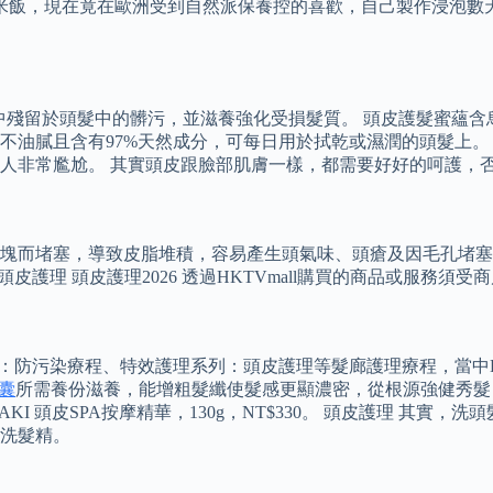
主食米飯，現在竟在歐洲受到自然派保養控的喜歡，自己製作浸泡
，能去除環境中殘留於頭髮中的髒污，並滋養強化受損髮質。 頭皮護
不油膩且含有97%天然成分，可每日用於拭乾或濕潤的頭髮上。
人非常尷尬。 其實頭皮跟臉部肌膚一樣，都需要好好的呵護，
而堵塞，導致皮脂堆積，容易產生頭氣味、頭瘡及因毛孔堵塞而引
頭皮護理 頭皮護理2026 透過HKTVmall購買的商品或服務須
排毒：防污染療程、特效護理系列：頭皮護理等髮廊護理療程，當中K
囊
所需養份滋養，能增粗髮纖使髮感更顯濃密，從根源強健秀髮，
KI 頭皮SPA按摩精華，130g，NT$330。 頭皮護理 其
洗髮精。