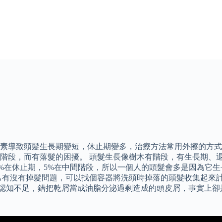
素導致頭髮生長期變短，休止期變多，治療方法常用外擦的方式
階段，而有落髮的困擾。 頭髮生長像樹木有階段，有生長期、
0-15%在休止期，5%在中間階段，所以一個人的頭髮會多是因為
己有沒有掉髮問題，可以找個容器將洗頭時掉落的頭髮收集起來計
屑的認知不足，錯把乾屑當成油脂分泌過剩造成的頭皮屑，事實上