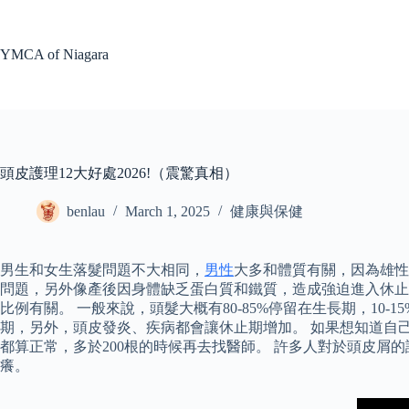
Skip
to
content
YMCA of Niagara
頭皮護理12大好處2026!（震驚真相）
benlau
March 1, 2025
健康與保健
男生和女生落髮問題不大相同，
男性
大多和體質有關，因為雄性
問題，另外像產後因身體缺乏蛋白質和鐵質，造成強迫進入休止
比例有關。 一般來說，頭髮大概有80-85%停留在生長期，1
期，另外，頭皮發炎、疾病都會讓休止期增加。 如果想知道自
都算正常，多於200根的時候再去找醫師。 許多人對於頭皮
癢。