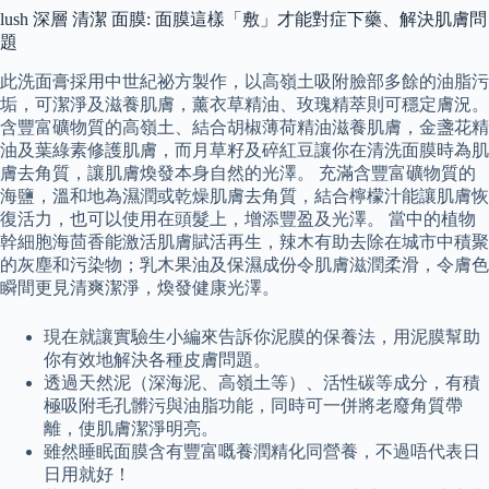
lush 深層 清潔 面膜: 面膜這樣「敷」才能對症下藥、解決肌膚問
題
此洗面膏採用中世紀祕方製作，以高嶺土吸附臉部多餘的油脂污
垢，可潔淨及滋養肌膚，薰衣草精油、玫瑰精萃則可穩定膚況。
含豐富礦物質的高嶺土、結合胡椒薄荷精油滋養肌膚，金盞花精
油及葉綠素修護肌膚，而月草籽及碎紅豆讓你在清洗面膜時為肌
膚去角質，讓肌膚煥發本身自然的光澤。 充滿含豐富礦物質的
海鹽，溫和地為濕潤或乾燥肌膚去角質，結合檸檬汁能讓肌膚恢
復活力，也可以使用在頭髮上，增添豐盈及光澤。 當中的植物
幹細胞海茴香能激活肌膚賦活再生，辣木有助去除在城市中積聚
的灰塵和污染物；乳木果油及保濕成份令肌膚滋潤柔滑，令膚色
瞬間更見清爽潔淨，煥發健康光澤。
現在就讓實驗生小編來告訴你泥膜的保養法，用泥膜幫助
你有效地解決各種皮膚問題。
透過天然泥（深海泥、高嶺土等）、活性碳等成分，有積
極吸附毛孔髒污與油脂功能，同時可一併將老廢角質帶
離，使肌膚潔淨明亮。
雖然睡眠面膜含有豐富嘅養潤精化同營養，不過唔代表日
日用就好！