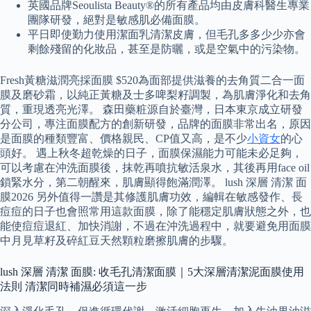
英國品牌Seoulista Beauty®的所有產品均由皮膚科醫生專業
團隊研發，絕對是敏感肌必備面膜。
平日即使勤力使用潔面乳清潔皮膚，但毛孔多多少少亦會
剩餘殘留的化妝品，甚至是防曬，或是空氣中的污染物。
Fresh黃糖滋潤亮採面膜 $520為面部提供滋養的去角質二合一面
膜及磨砂霜，以純正黃糖及士多啤梨籽調製，為肌膚淨化和去角
質，重現透亮光澤。 森田藥粧源自於臺灣，日本東京成立研發
分公司，專注面膜配方的創新研發，品牌的面膜非常出名，原因
是面膜的種類豐富、價格親民、CP值又高，是不少
小資女
的心
頭好。 遇上秋冬超乾燥的日子，面膜保濕能力可能未必足夠，
可以考慮在沖洗面膜後，抹乾再噴抗敏活泉水，其後再用face oil
鎖緊水分，第二朝醒來，肌膚顯得飽滿潤澤。 lush 深層 清潔 面
膜2026 另外值得一讚是其修護肌膚功效，編輯在敏感發作、長
痘痘的日子也會照常用這款面膜，除了能穩定肌膚狀態之外，也
能使痘痘退紅、加快消謝，不過在沖洗過程中，就要避免用面膜
中月見草籽及碎紅豆天然顆粒磨擦肌膚的步驟。
lush 深層 清潔 面膜: 收毛孔清潔面膜｜5大深層清潔泥面膜使用
法則 清潔同時補濕必須這一步