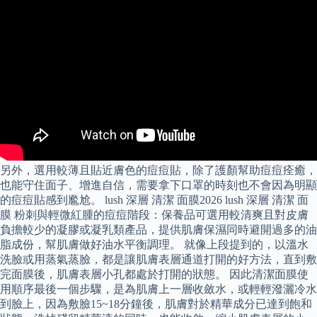
另外，選用較薄且貼近膚色的痘痘貼，除了護顏幫助痘痘痊癒，
也能守住面子、增進自信，需要拿下口罩的時刻也不會因為明顯
的痘痘貼感到尷尬。 lush 深層 清潔 面膜2026 lush 深層 清潔 面
膜 粉刺與輕微紅腫的痘痘階段：保養品可選用較清爽且對皮膚
負擔較少的凝膠或凝乳類產品，提供肌膚保濕同時避開過多的油
脂成份，幫肌膚做好油水平衡調理。 就像上段提到的，以溫水
洗臉或用蒸氣蒸臉，都是讓肌膚表層通道打開的好方法，直到敷
完面膜後，肌膚表層小孔都處於打開的狀態。 因此清潔面膜使
用順序最後一個步驟，是為肌膚上一層收斂水，或輕輕潑灑冷水
到臉上，因為敷臉15~18分鐘後，肌膚對於精華成分已達到飽和