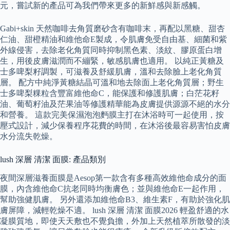
元，嘗試新的產品可為我們帶來更多的新鮮感與新感觸。
Gabi+skin 天然咖啡去角質磨砂含有咖啡末，再配以黑糖、甜杏
仁油、甜橙精油和維他命E製成，令肌膚免受自由基、細菌和紫
外線侵害，去除老化角質同時抑制黑色素、淡紋、膠原蛋白增
生，用後皮膚滋潤而不繃緊，敏感肌膚也適用。 以純正黃糖及
士多啤梨籽調製，可滋養及舒緩肌膚，溫和去除臉上老化角質
層。 配方中純淨黃糖結晶可溫和地去除面上老化角質層；野生
士多啤梨粿粒含豐富維他命C，能保護和修護肌膚；白茫花籽
油、葡萄籽油及茫果油等修護精華能為皮膚提供源源不絕的水分
和營養。 這款完美保濕泡泡麪膜主打在沐浴時可一起使用，按
壓式設計，減少保養程序花費的時間，在沐浴後最容易害怕皮膚
水分流失乾燥。
lush 深層 清潔 面膜: 產品類別
夜間深層滋養面膜是Aesop第一款含有多種高效維他命成分的面
膜，內含維他命C抗老同時均衡膚色；並與維他命E一起作用，
幫助強健肌膚。 另外還添加維他命B3、維生素F，有助於強化肌
膚屏障，減輕乾燥不適。 lush 深層 清潔 面膜2026 輕盈舒適的水
凝膜質地，即使天天敷也不覺負擔，外加上天然植萃所散發的淡