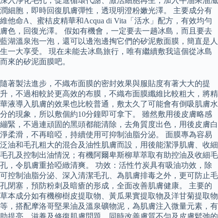
深入淨化毛孔，促進循環代謝、激活細胞再生，加入牛油果油滋
潤細胞，即時回復肌膚彈性，透現明澄粉嫩光澤。 主要成分有
維他命A、蜜桔皮精華和Acqua di Vita「活水」配方，有效均勻
膚色，回復光澤。 假如有機會，一定要去一趟冰島，而且要去
藍湖溫泉泡一泡，還可以邊泡邊掏它們的矽泥敷面膜，簡直是人
生一大享受。 現在未能去冰島旅行，唯有繼續敷我這個從冰島
而來的矽泥面膜吧。
隨著製法進步，不織布面膜的密封效果與服貼度有著大大的提
升，不過相較於更高效的布膜，不織布面膜纖維比較粗大，將精
華液導入肌膚的效果也比較普通，敷太久了可能會有倒吸肌膚水
分的現象，所以敷個約10分鐘即可拿下。 雖然敷用後皮膚略感
繃緊，不過連頑固的黑頭都能清除，去角質度出色，用後皮膚白
淨柔滑，不再暗啞，持續使用可抑制油脂分泌。 面膜專為容易
泛油和毛孔粗大的混合及油性肌膚而設，用後能潔淨肌膚、收細
毛孔及控制出油情況；有機阿爾卑斯柳草萃取有助控油及收細毛
孔，令肌膚重拾啞緻清爽。 功效：活性竹炭具有吸油功效，除
可控制油脂分泌、深入清潔毛孔、為肌膚排毒之外，更可防止毛
孔閉塞，預防粉刺及暗瘡的形成，全面改善肌膚健康。 主要的
草本成分如有機柳樹皮提取物、黃瓜果實提取物及洋甘菊提取物
等，搭配摩洛哥堅果油及溫泉礦物泥，為肌膚注入微量元素，有
助提亮、滋養及修復肌膚問題，同時改善膚質不勻及皮膚鬆弛的