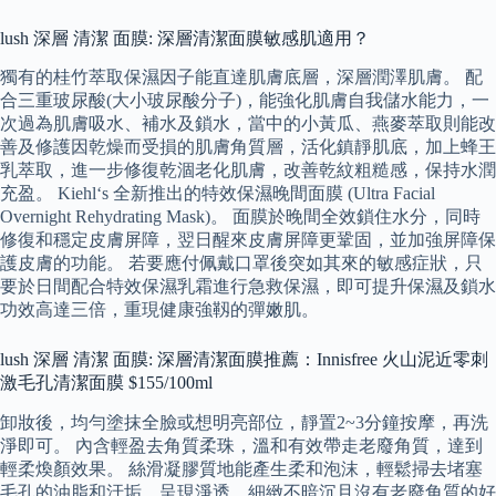
lush 深層 清潔 面膜: 深層清潔面膜敏感肌適用？
獨有的桂竹萃取保濕因子能直達肌膚底層，深層潤澤肌膚。 配
合三重玻尿酸(大小玻尿酸分子)，能強化肌膚自我儲水能力，一
次過為肌膚吸水、補水及鎖水，當中的小黃瓜、燕麥萃取則能改
善及修護因乾燥而受損的肌膚角質層，活化鎮靜肌底，加上蜂王
乳萃取，進一步修復乾涸老化肌膚，改善乾紋粗糙感，保持水潤
充盈。 Kiehl‘s 全新推出的特效保濕晚間面膜 (Ultra Facial
Overnight Rehydrating Mask)。 面膜於晚間全效鎖住水分，同時
修復和穩定皮膚屏障，翌日醒來皮膚屏障更鞏固，並加強屏障保
護皮膚的功能。 若要應付佩戴口罩後突如其來的敏感症狀，只
要於日間配合特效保濕乳霜進行急救保濕，即可提升保濕及鎖水
功效高達三倍，重現健康強靱的彈嫩肌。
lush 深層 清潔 面膜: 深層清潔面膜推薦：Innisfree 火山泥近零刺
激毛孔清潔面膜 $155/100ml
卸妝後，均勻塗抹全臉或想明亮部位，靜置2~3分鐘按摩，再洗
淨即可。 內含輕盈去角質柔珠，溫和有效帶走老廢角質，達到
輕柔煥顏效果。 絲滑凝膠質地能產生柔和泡沫，輕鬆掃去堵塞
毛孔的油脂和汙垢，呈現淨透、細緻不暗沉且沒有老廢角質的好