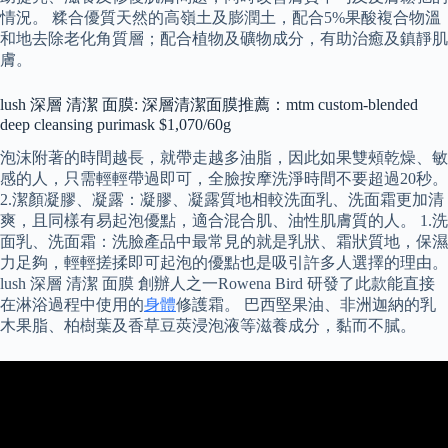
情況。 糅合優質天然的高嶺土及膨潤土，配合5%果酸複合物溫
和地去除老化角質層；配合植物及礦物成分，有助治癒及鎮靜肌
膚。
lush 深層 清潔 面膜: 深層清潔面膜推薦：mtm custom-blended
deep cleansing purimask $1,070/60g
泡沫附著的時間越長，就帶走越多油脂，因此如果雙頰乾燥、敏
感的人，只需輕輕帶過即可，全臉按摩洗淨時間不要超過20秒。
2.潔顏凝膠、凝露：凝膠、凝露質地相較洗面乳、洗面霜更加清
爽，且同樣有易起泡優點，適合混合肌、油性肌膚質的人。 1.洗
面乳、洗面霜：洗臉產品中最常見的就是乳狀、霜狀質地，保濕
力足夠，輕輕搓揉即可起泡的優點也是吸引許多人選擇的理由。
lush 深層 清潔 面膜 創辦人之一Rowena Bird 研發了此款能直接
在淋浴過程中使用的
身體
修護霜。 巴西堅果油、非洲迦納的乳
木果脂、柏樹葉及香草豆莢浸泡液等滋養成分，黏而不膩。