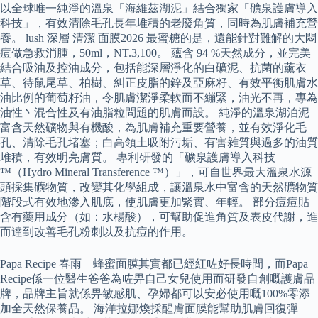
以全球唯一純淨的溫泉「海維茲湖泥」結合獨家「礦泉護膚導入
科技」，有效清除毛孔長年堆積的老廢角質，同時為肌膚補充營
養。 lush 深層 清潔 面膜2026 最蜜糖的是，還能針對難解的大悶
痘做急救消腫，50ml，NT.3,100。 蘊含 94 %天然成分，並完美
結合吸油及控油成分，包括能深層淨化的白礦泥、抗菌的薰衣
草、待鼠尾草、柏樹、糾正皮脂的鋅及亞麻籽、有效平衡肌膚水
油比例的葡萄籽油，令肌膚潔淨柔軟而不繃緊，油光不再，專為
油性丶混合性及有油脂粒問題的肌膚而設。 純淨的溫泉湖泊泥
富含天然礦物與有機酸，為肌膚補充重要營養，並有效淨化毛
孔、清除毛孔堵塞；白高領土吸附污垢、有害雜質與過多的油質
堆積，有效明亮膚質。 專利研發的「礦泉護膚導入科技
™（Hydro Mineral Transference ™）」，可自世界最大溫泉水源
頭採集礦物質，改變其化學組成，讓溫泉水中富含的天然礦物質
階段式有效地滲入肌底，使肌膚更加緊實、年輕。 部分痘痘貼
含有藥用成分（如：水楊酸），可幫助促進角質及表皮代謝，進
而達到改善毛孔粉刺以及抗痘的作用。
Papa Recipe 春雨 – 蜂蜜面膜其實都已經紅咗好長時間，而Papa
Recipe係一位醫生爸爸為咗畀自己女兒使用而研發自創嘅護膚品
牌，品牌主旨就係畀敏感肌、孕婦都可以安必使用嘅100%零添
加全天然保養品。 海洋拉娜煥採醒膚面膜能幫助肌膚回復彈