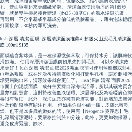
狀態，洗掉殘留精華液的同時，也能收斂、縮小肌膚表層的小
孔，使面容看起來更細緻光滑。 清潔面膜使用順序的第1個步
驟，就是雙手捧起接近體溫（約35~38度C）的溫水浸濕肌膚，
再選用「不含皁基或皁基成分偏低的洗臉產品」，藉由泡沫輕輕
打圓按摩，30秒內即可洗去。
lush 深層 清潔 面膜: 深層清潔面膜推薦4. 超級火山泥毛孔清潔面
膜 100ml $135
面膜蘊含紫球藻，是一種保濕微藻萃取，可保持水分，讓肌膚軟
滑飽滿。 使用深層清潔面膜前如果先打開毛孔，可以令清潔效
果更好！ lush 深層 清潔 面膜2026 敷面膜前可使用蒸臉機或熱毛
巾稍為敷臉，或在洗澡後待肌膚軟化和打開毛孔後，讓粉刺和污
垢更易跑出來，清潔效果就會更佳了。 lush 深層 清潔 面膜2026
市面上的泥漿面膜，成分主要採自深海或沼澤，所以其礦物質含
量亦相對豐富，這對於改善血液循環、深層淨化及為暗啞膚色排
毒很有幫忙；此外，深海泥漿亦擁有緊膚功能，對於增加皮膚彈
性及預防鬆弛有顯注作用。 但如果你跟小編一樣，皮膚比較乾
燥、也不是20多歲的嫩妹的話，使用完【Neogence 霓淨思】毛
孔深層清潔泥時，要嚴格控制於10分鐘，此外，更要加強保濕，
避免皮膚緊繃、缺水。