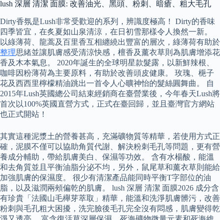
lush 深層 清潔 面膜: 改善油光、黑頭、粉刺、暗瘡、粗大毛孔
Dirty香氛是Lush非常受歡迎的系列，辨識度極高！ Dirty的香味
四季皆宜，在炙夏如山泉清涼，在日初雪那樣令人換然一新。
以綠薄荷、龍蒿及百里香互相纏繞出豐富的層次，綠薄荷有助於
整理
思緒並讓肌膚感受清涼快感，檀香及薰衣草則為肌膚增添花
香及木本氣息。 2020年誕生的全球明星款髮露，以新鮮辣根、
咖啡因粉薄荷為主要原料，有助於改善頭皮健康。 玫瑰、梔子
花及西西里檸檬精油跳出一首令人心曠神怡的髮絲圓舞曲。 自
2015年Lush英國總公司結束經銷商在臺營業後，今年春天Lush將
首次以100%英國直營方式，正式在臺回歸，並且臺灣官方網站
也正式開站！
其實這種泥漿土的營養甚高，充滿礦物質等精華，若使用方式正
確，泥膜不僅可以協助角質代謝、解決粉刺毛孔等問題，更有營
養成分輔助，帶給肌膚美白、保濕等功效。 含有水楊酸，能溫
和去角質並且平衡油脂分泌不均，另外，鼠尾草和薰衣草則能給
加強肌膚的保濕度。 很少有清潔產品能同時平衡T字部位的油
脂，以及滋潤兩頰偏乾的肌膚。 lush 深層 清潔 面膜2026 成分含
有珍貴「法國山毛櫸芽萃取」精華，能溫和洗淨肌膚髒污，改善
粉刺與毛孔粗大困擾，洗完臉後毛孔完全沒有悶感，肌膚變得乾
淨又透亮。 富含復活草深層保濕，死海礦物微量元素和死海維