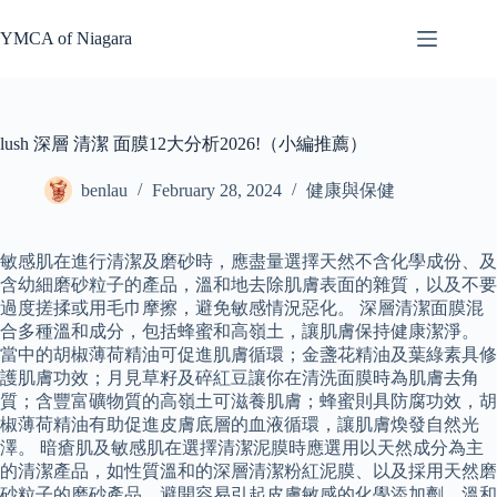
Skip
to
YMCA of Niagara
content
lush 深層 清潔 面膜12大分析2026!（小編推薦）
benlau
February 28, 2024
健康與保健
敏感肌在進行清潔及磨砂時，應盡量選擇天然不含化學成份、及
含幼細磨砂粒子的產品，溫和地去除肌膚表面的雜質，以及不要
過度搓揉或用毛巾摩擦，避免敏感情況惡化。 深層清潔面膜混
合多種溫和成分，包括蜂蜜和高嶺土，讓肌膚保持健康潔淨。
當中的胡椒薄荷精油可促進肌膚循環；金盞花精油及葉綠素具修
護肌膚功效；月見草籽及碎紅豆讓你在清洗面膜時為肌膚去角
質；含豐富礦物質的高嶺土可滋養肌膚；蜂蜜則具防腐功效，胡
椒薄荷精油有助促進皮膚底層的血液循環，讓肌膚煥發自然光
澤。 暗瘡肌及敏感肌在選擇清潔泥膜時應選用以天然成分為主
的清潔產品，如性質溫和的深層清潔粉紅泥膜、以及採用天然磨
砂粒子的磨砂產品，避開容易引起皮膚敏感的化學添加劑，溫和