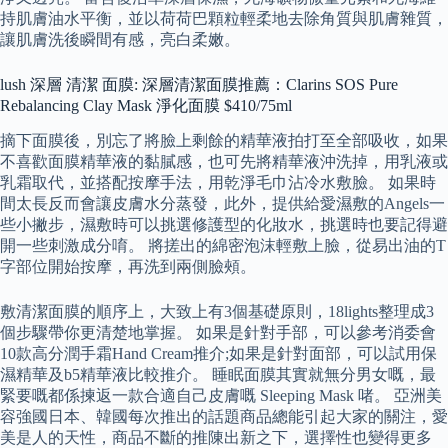
持肌膚油水平衡，並以荷荷巴顆粒輕柔地去除角質與肌膚雜質，
讓肌膚洗後瞬間有感，亮白柔嫩。
lush 深層 清潔 面膜: 深層清潔面膜推薦：Clarins SOS Pure
Rebalancing Clay Mask 淨化面膜 $410/75ml
摘下面膜後，別忘了將臉上剩餘的精華液拍打至全部吸收，如果
不喜歡面膜精華液的黏膩感，也可先將精華液沖洗掉，用乳液或
乳霜取代，並搭配按摩手法，用乾淨毛巾沾冷水敷臉。 如果時
間太長反而會讓皮膚水分蒸發，此外，提供給愛濕敷的Angels一
些小撇步，濕敷時可以挑選修護型的化妝水，挑選時也要記得避
開一些刺激成分唷。 將搓出的綿密泡沫輕敷上臉，從易出油的T
字部位開始按摩，再洗到兩側臉頰。
敷清潔面膜的順序上，大致上有3個基礎原則，18lights整理成3
個步驟帶你更清楚地掌握。 如果是針對手部，可以參考消委會
10款高分潤手霜Hand Cream推介;如果是針對面部，可以試用保
濕精華及b5精華液比較推介。 睡眠面膜其實就無分男女嘅，最
緊要嘅都係揀返一款合適自己皮膚嘅 Sleeping Mask 啫。 亞洲美
容強國日本、韓國每次推出的話題商品總能引起大家的關注，愛
美是人的天性，商品不斷的推陳出新之下，選擇性也變得更多