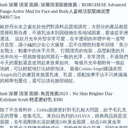
lush 深層 清潔 面膜: 深層清潔面膜推薦：BORGHESE Advanced
Fango Active Mud for Face and Body人蔘根活肌緊緻泥漿
$400/7.5oz
歐舒丹出名之處在於他們對原料品質很講究，大部分的產品都是
普羅旺斯自產，不過乳油木則因植物生長地域因素，要遠從非洲
運送。 這款月光皁外型非常可愛，在半透明的皁體中有一道彎
月造型，讓小編的少女心大爆發，忍不住聯想到童年回憶「美少
女戰士」動畫中的水手月亮。 打開漂亮的包裝，晶瑩剔透的月
光皁向光一照就散發如同寶石一般的光澤，非常漂亮，不過我們
今天的重點還是使用起來效果如何。 每個月光皁都附有一個起
泡網，可以輕鬆地打出綿密泡沫。 最後Cosmo Angel建議依照
Angels自己的膚質來挑選乳液、乳霜，搭配按摩手法不只將滿滿
的精華包覆住，還可以淡化臉部細紋。
lush 深層 清潔 面膜: 角質推薦2023：Nu Skin Brighter Day
Exfoliant Scrub 輕柔磨砂乳 $300
除了不含香料外，Gekka面膜更針對毛孔粗大問題，給予毛孔充
足的營養，收集毛孔。 來自以色列的AHAVA，經典商品就是泥
面膜，去年底剛推出這款礦泥24K黃金面膜，結合24K黃金萃
取、有黑金之稱鹽海礦物成分，能夠修復老化肌膚，同時改善暗