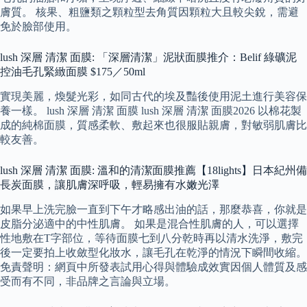
膚質。 核果、粗鹽類之顆粒型去角質因顆粒大且較尖銳，需避
免於臉部使用。
lush 深層 清潔 面膜: 「深層清潔」泥狀面膜推介：Belif 綠礦泥
控油毛孔緊緻面膜 $175／50ml
實現美麗，煥髮光彩，如同古代的埃及豔後使用泥土進行美容保
養一樣。 lush 深層 清潔 面膜 lush 深層 清潔 面膜2026 以棉花製
成的純棉面膜，質感柔軟、敷起來也很服貼親膚，對敏弱肌膚比
較友善。
lush 深層 清潔 面膜: 溫和的清潔面膜推薦【18lights】日本紀州備
長炭面膜，讓肌膚深呼吸，輕易擁有水嫩光澤
如果早上洗完臉一直到下午才略感出油的話，那麼恭喜，你就是
皮脂分泌適中的中性肌膚。 如果是混合性肌膚的人，可以選擇
性地敷在T字部位，等待面膜七到八分乾時再以清水洗淨，敷完
後一定要拍上收斂型化妝水，讓毛孔在乾淨的情況下瞬間收縮。
免責聲明：網頁中所發表試用心得與體驗成效實因個人體質及感
受而有不同，非品牌之言論與立場。