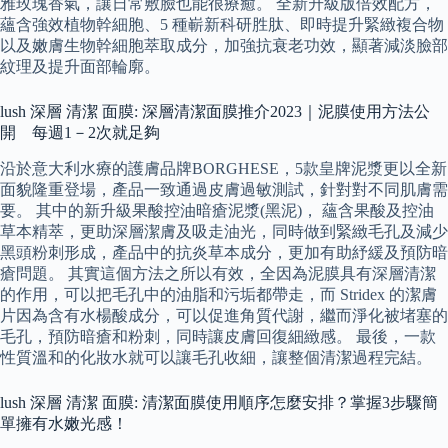
雅玫瑰香氣，讓日常敷臉也能很療癒。 全新升級版倍效配方，
蘊含強效植物幹細胞、5 種嶄新科研胜肽、即時提升緊緻複合物
以及嫩膚生物幹細胞萃取成分，加強抗衰老功效，顯著減淡臉部
紋理及提升面部輪廓。
lush 深層 清潔 面膜: 深層清潔面膜推介2023｜泥膜使用方法公
開 每週1－2次就足夠
沿於意大利水療的護膚品牌BORGHESE，5款皇牌泥漿更以全新
面貌隆重登場，產品一致通過皮膚過敏測試，針對對不同肌膚需
要。 其中的新升級果酸控油暗瘡泥漿(黑泥)， 蘊含果酸及控油
草本精萃，更助深層潔膚及吸走油光，同時做到緊緻毛孔及減少
黑頭粉刺形成，產品中的抗炎草本成分，更加有助紓緩及預防暗
瘡問題。 其實這個方法之所以有效，全因為泥膜具有深層清潔
的作用，可以把毛孔中的油脂和污垢都帶走，而 Stridex 的潔膚
片因為含有水楊酸成分，可以促進角質代謝，繼而淨化被堵塞的
毛孔，預防暗瘡和粉刺，同時讓皮膚回復細緻感。 最後，一款
性質溫和的化妝水就可以讓毛孔收細，讓整個清潔過程完結。
lush 深層 清潔 面膜: 清潔面膜使用順序怎麼安排？掌握3步驟簡
單擁有水嫩光感！