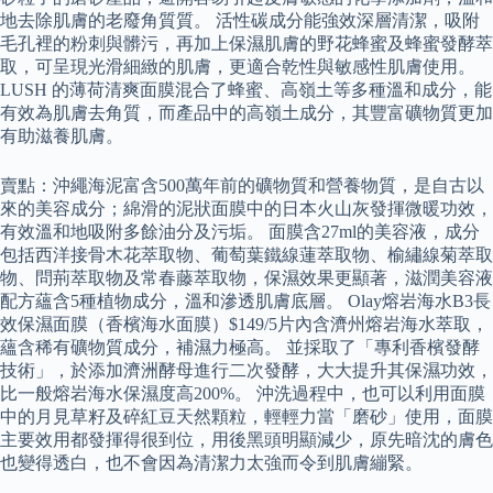
地去除肌膚的老廢角質質。 活性碳成分能強效深層清潔，吸附
毛孔裡的粉刺與髒污，再加上保濕肌膚的野花蜂蜜及蜂蜜發酵萃
取，可呈現光滑細緻的肌膚，更適合乾性與敏感性肌膚使用。
LUSH 的薄荷清爽面膜混合了蜂蜜、高嶺土等多種溫和成分，能
有效為肌膚去角質，而產品中的高嶺土成分，其豐富礦物質更加
有助滋養肌膚。
賣點：沖繩海泥富含500萬年前的礦物質和營養物質，是自古以
來的美容成分；綿滑的泥狀面膜中的日本火山灰發揮微暖功效，
有效溫和地吸附多餘油分及污垢。 面膜含27ml的美容液，成分
包括西洋接骨木花萃取物、葡萄葉鐵線蓮萃取物、榆繡線菊萃取
物、問荊萃取物及常春藤萃取物，保濕效果更顯著，滋潤美容液
配方蘊含5種植物成分，溫和滲透肌膚底層。 Olay熔岩海水B3長
效保濕面膜（香檳海水面膜）$149/5片內含濟州熔岩海水萃取，
蘊含稀有礦物質成分，補濕力極高。 並採取了「專利香檳發酵
技術」，於添加濟洲酵母進行二次發酵，大大提升其保濕功效，
比一般熔岩海水保濕度高200%。 沖洗過程中，也可以利用面膜
中的月見草籽及碎紅豆天然顆粒，輕輕力當「磨砂」使用，面膜
主要效用都發揮得很到位，用後黑頭明顯減少，原先暗沈的膚色
也變得透白，也不會因為清潔力太強而令到肌膚繃緊。