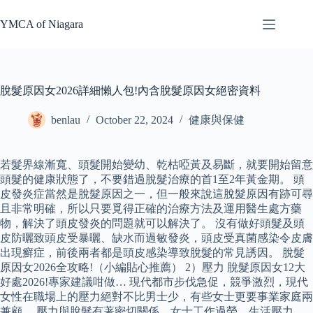
Skip
to
YMCA of Niagara
content
脫髮原因女2026詳細懶人包!內含脫髮原因女絕密資料
benlau
October 22, 2024
健康與保健
若髮界線漸寬、頭髮開始變幼、乾枯啞黃及易斷，就要開始留意
頭髮的健康狀態了，不要錯過脫髮治療的首1至2年黃金期。 頭
皮發炎症當然是脫髮原因之一，但一般來說這脫髮原因有跡可尋
且非常明確，所以只要覓得正確的治療方法及運用醫生處方藥
物，解決了頭皮發炎的問題就可以解決了。 沒有做好頭髮及頭
皮防曬致頭皮受暴曬、缺水而過敏發炎，頭皮受真菌感染令皮膚
出現癬症，前後兩者都是頭皮感染導致脫髮的常見誘因。 脫髮
原因女2026全攻略!（小編貼心推薦） 2）壓力 脫髮原因女12大
好處2026!專家建議咁做… 現代都市步伐急促，競爭激烈，現代
女性在職場上的壓力絕對不比男士少，有些女士更要事業家庭兩
兼顧。 壓力與脫髮有著密切關係，女士工作過勞，生活壓力