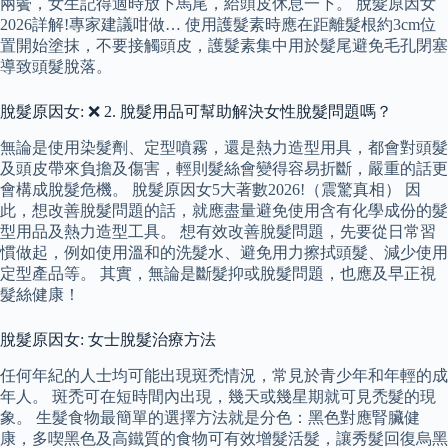
兩鬢，女生記得適時放下馬尾，給頭皮休息一下。 脫髮原因女
2026詳解!專家建議咁做… 使用護髮素時應在距離髮根約3cm位
置開始塗抹，不要接觸頭皮，護髮素集中用於髮尾避免毛孔閉塞
導致頭髮脫落。
脫髮原因女: ❌ 2. 脫髮用品可幫助解決女性脫髮問題嗎？
無論是使用染髮劑、定型噴霧，還是熱力造型用具，都會對頭髮
及頭皮帶來負擔及傷害，輕則髮絲會變得容易折斷，嚴重的話更
會構成脫髮危機。 脫髮原因女5大著數2026!（震驚真相） 因
此，想改善脫髮問題的話，就應盡量避免使用含有化學成份的髮
型用品及熱力造型工具。 想有效改善脫髮問題，先要從日常習
慣做起，例如使用溫和的洗髮水、避免用力擦拭頭髮、減少使用
定型產品等。 其實，無論是斷髮抑或脫髮問題，也應及早正視
髮絲健康！
脫髮原因女: 女士脫髮治療方法
任何年紀的人士均可能出現斑禿情況，常見於青少年和年輕的成
年人。 斑禿可在短時間內出現，幾天或幾星期就可見禿髮的現
象。 生髮食物最簡單的選擇方法就是分色：黑色對應腎臟健
康，多喫黑色及高鐵質的食物可有效增髮活髮，讓秀髮回復烏黑