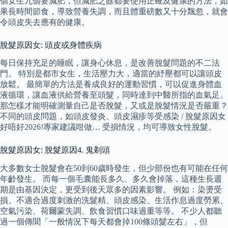
個女生九個要減肥，但減肥之餘都要使用正確及健康的方法，如
果長時間節食，導致營養失調，而且體重磅數又十分飄忽，就會
令頭皮失去應有的健康。
脫髮原因女: 頭皮或身體疾病
每日保持充足的睡眠，讓身心休息，是改善脫髮問題的不二法
門。 特別是都市女生，生活壓力大，適當的紓壓都可以讓頭皮
放鬆。 最簡單的方法是養成良好的運動習慣，可以促進身體血
液循環，讓血液供給營養至頭髮，同時達到中醫所指的血氣足。
那怎樣才能明確測量自己是否脫髮，又或是脫髮情況是否嚴重？
不同的頭皮問題，如頭皮發炎、頭皮濕疹等受感染 / 脫髮原因女
好唔好2026!專家建議咁做… 受損情況，均可導致女性脫髮。
脫髮原因女: 脫髮原因4. 鬼剃頭
大多數女士脫髮會在50到60歲時發生，但少部份也有可能在任何
年齡發生。 而每一個毛囊能長多久、多久會掉落，這種生長週
期是由基因決定，更受到後天眾多的因素影響。 例如：染燙受
損、不適合過度刺激的洗髮精、頭皮感染、生活作息過度勞累、
空氣污染、荷爾蒙失調、飲食習慣口味過重等等。 不少人都聽
過一個傳聞「一般情況下每天都會掉100條頭髮左右」，但