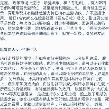
亮麗。 近年市場上流行「增髮纖維」和「育毛劑」，有人聲稱
它們均可遮蓋禿髮部位，甚至是有利頭髮生長。 但有醫生已表
示，育毛劑暫未有臨牀數據支持它擁有生髮功效，亦不建議使
用。 近日1名女網友在臉書社團《匿名公社》發文，指出男友似
乎是媽寶，每次假日想要約會，對方卻要回家，因為男友想爸
媽，順便拿生活費，讓她覺得很不解，不禁直呼：「哪個大學生
會因為想爸媽就每個星期都回家？」貼文一出後，引發網友討
論。
脫髮原因女: 健康生活
想趕走脫髮的煩惱，不如多瞭解中醫的進一步分析和建議。 脫
毛可以保持乾淨整潔觀感，也能減少體味滋生，還可以令到化妝
更加貼服。 愛美是女生的天性，脫清毛髮不但會給人較為整潔
乾淨的感覺，在炎熱的夏天，還可以降低身體的悶熱感，好處多
多！ 另外狐臭、汗臭味的產生其實都是因為汗水停留在毛髮
上，產生細菌所造成的，而脫毛就可以減少因汗水停留在毛髮上
所產生的身體異味，有降低體臭味的效用。 脫髮原因女9大好處
2026!專家建議咁做… 最後進行永久去毛之後，臉上沒了毛髮的
阻礙之後，激光技術還有助去除面部難以透過肉看到的油脂、死
皮及角質層，化妝自然更加順利，不會出現掉妝情況。 雖然十