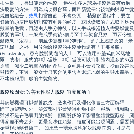
根生長」，長出健康的毛髮。 過往很多人認為植髮是最有效解
決脫髮的方法，因為成功機會高，而且新髮長出後能夠與原生髮
絲自然融合，
效果
相當自然，不會突兀。 植髮的過程中，要在
健康的頭皮區域切割帶有毛囊的頭皮，或以鑽取的方式取下足夠
數量的毛囊，再經由人手分揀後，以人手或機器植入需要增髮及
脫髮的區域，一般完成手術後3個月至半年就會見效，而要令植
髮效果「定型」，則至少需要1年的時間。 除了上述提及的「米
諾地爾」之外，用於治療脫髮的生髮藥物還有「非那甾胺」
(Finasteride)。 患有脫髮問題的人士，可以選用外塗式的米諾地
爾，或者口服式的非那甾胺，非那甾胺可以抑制體內過多的5a還
原酶，減少二氫睪固酮的產生，令毛囊不會被攻擊，從而改善脫
髮情況，不過一般女士只適合使用含有米諾地爾的生髮水產品，
不建議服用口服的生髮藥物。
脫髮原因女: 改善女性壓力脫髮 宜養氣活血
其病變機理可以營養缺失、激素作用及理化傷害三方面解釋。
除了頭髮變幼外，髮質都可能會變得毛燥不順，容易一梳就斷，
雖然不是在毛囊開放掉髮，但斷髮多除了影響整體髮型觀感，顯
得參差不齊之外，更是意味住頭髮、頭皮可能出現問題，需要開
始重視頭髮健康了。 如果想一勞永逸地解決脫髮問題，可是考