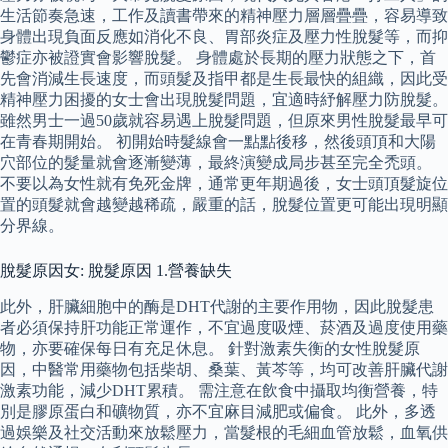
生活節奏急速，工作及讀書帶來的精神壓力層層疊疊，容易導致
身體出現負面反應如消化不良、胃部炎症及壓力性脫髮等，而抑
鬱症亦被證實會影響脫髮。 身體處於長期的壓力狀態之下，首
先會消減生長速度，而頭髮及指甲都是生長最快的組織，因此受
精神壓力困擾的女士會出現脫髮問題，宜適時紓解壓力防脫髮。
雖然男士一過50歲就容易遇上脫髮問題，但原來男性脫髮最早可
在青春期開始。 初開始時髮線會一點點後移，然後頭頂和大陽
穴部位的髮量就會逐漸變薄，最終演變成局步甚至完全禿頭。
不要以為女性就有免死金牌，通常更年期過後，女士頭頂髮旋位
置的頭髮就會越變越稀疏，嚴重的話，脫髮位置更可能出現明顯
分界線。
脫髮原因女: 脫髮原因 1.營養缺失
此外，肝臟細胞中的酶是DHT代謝的主要作用物，因此脫髮患
者必須保持肝功能正常運作，不宜過度吸煙、菸酒及過度使用藥
物，亦要確保每日有充足休息。 針對激素失衡的女性脫髮原
因，中醫常用藥物包括柴胡、桑葉、黃芩等，均可改善肝臟代謝
激素功能，減少DHT累積。 需注意在飲食中攝取均衡營養，特
別是膠原蛋白和礦物質，亦不宜麻目減肥或偏食。 此外，多透
過娛樂及社交活動來放鬆壓力，當髮根的毛細血管放鬆，血氧供