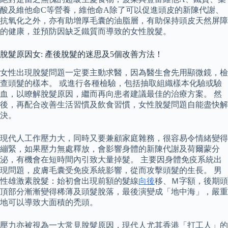
酸及維他命C等營養，維他命A除了可以促進頭皮的新陳代謝、
抗氧化之外，亦有助增厚毛囊的油脂層，有助保持頭皮天然屏障
的健康，並預防因缺乏鐵質而導致的女性脫髮。
脫髮原因女: 產後脫髮的迷思及5個改善方法！
女性出現脫髮問題一定要主動求醫，因為醫生會先用顯微鏡，檢
查頭髮的樣本。 或進行各種檢驗，包括抽取組織樣本化驗或驗
血，以瞭解脫髮原因，繼而再向患者建議最佳的治療方案。 然
後，再配合改善生活習慣及飲食習慣，女性脫髮問題自能盡快解
決。
現代人工作壓力大，同時又要兼顧家庭雜務，很容易令情緒變得
繃緊，如果壓力無處釋放，會影響身體的新陳代謝及荷爾蒙分
泌，有機會在短時間內引致大量掉髮。 主要因身體免疫系統出
現問題，皮膚毛囊受免疫系統影響，從而攻擊頭髮的生長。 男
性雄激素脫髮：始初會出現前額的髮線
向後
移、Ｍ字額，後期頭
頂部分漸漸變得稀薄及頭髮脫落，最後演變成「地中海」，嚴重
地可以導致大面積的禿頭。
壓力亦被視為一大常見脫髮原因，現代人尤其香港「打工人」的