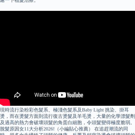
慮一下植髮治療。
現時流行染粉彩色髮系、極淺色髮系及Baby Light 挑染、掛耳
燙，而在燙髮方面則流行復古燙髮及羊毛燙，大量的化學漂髮劑
及過高的熱力會破壞頭髮的角蛋白細胞，令頭髮變得極度脆弱。
脫髮原因女11大分析2026!（小編貼心推薦） 在追趕潮流的同