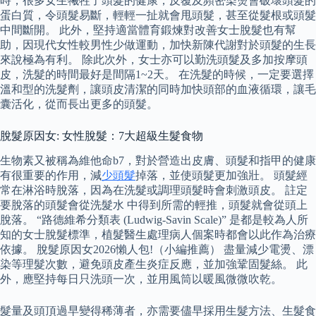
時，很多女生犧牲了頭髮的健康，反覆及頻密染燙會破壞頭髮的
蛋白質，令頭髮易斷，輕輕一扯就會甩頭髮，甚至從髮根或頭髮
中間斷開。 此外，堅持適當體育鍛煉對改善女士脫髮也有幫
助，因現代女性較男性少做運動，加快新陳代謝對於頭髮的生長
來說極為有利。 除此次外，女士亦可以勤洗頭髮及多加按摩頭
皮，洗髮的時間最好是間隔1~2天。 在洗髮的時候，一定要選擇
溫和型的洗髮劑，讓頭皮清潔的同時加快頭部的血液循環，讓毛
囊活化，從而長出更多的頭髮。
脫髮原因女: 女性脫髮：7大超級生髮食物
生物素又被稱為維他命b7，對於營造出皮膚、頭髮和指甲的健康
有很重要的作用，減
少頭髮
掉落，並使頭髮更加強壯。 頭髮經
常在淋浴時脫落，因為在洗髮或調理頭髮時會刺激頭皮。 註定
要脫落的頭髮會從洗髮水 中得到所需的輕推，頭髮就會從頭上
脫落。 “路德維希分類表 (Ludwig-Savin Scale)” 是都是較為人所
知的女士脫髮標準，植髮醫生處理病人個案時都會以此作為治療
依據。 脫髮原因女2026懶人包!（小編推薦） 盡量減少電燙、漂
染等理髮次數，避免頭皮產生炎症反應，並加強鞏固髮絲。 此
外，應堅持每日只洗頭一次，並用風筒以暖風微微吹乾。
髮量及頭頂過早變得稀薄者，亦需要儘早採用生髮方法、生髮食