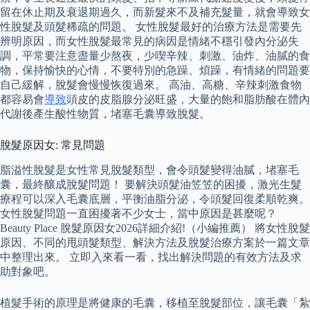
留在休止期及衰退期過久，而新髮來不及補充髮量，就會導致女
性脫髮及頭髮稀疏的問題。 女性脫髮最好的治療方法是需要先
辨明原因，而女性脫髮最常見的病因是情緒不穩引發內分泌失
調，平常要注意盡量少熬夜，少喫辛辣、刺激、油炸、油膩的食
物，保持愉快的心情，不要特別的急躁、煩躁，有情緒的問題要
自己緩解，脫髮會慢慢恢復過來。 高油、高糖、辛辣刺激食物
都容易會
導致
頭皮的皮脂腺分泌旺盛，大量的飽和脂肪酸在體內
代謝後產生酸性物質，堵塞毛囊導致脫髮。
脫髮原因女: 常見問題
脂溢性脫髮是女性常見脫髮類型，會令頭髮變得油膩，堵塞毛
囊，最終釀成脫髮問題！ 要解決頭髮油笠笠的困擾，激光生髮
療程可以深入毛囊底層，平衡油脂分泌，令頭髮回復柔順乾爽。
女性脫髮問題一直困擾著不少女士，當中原因是甚麼呢？
Beauty Place 脫髮原因女2026詳細介紹!（小編推薦） 將女性脫髮
原因、不同的甩頭髮類型、解決方法及脫髮治療方案於一篇文章
中整理出來。 立即入來看一看，找出解決問題的有效方法及求
助對象吧。
植髮手術的原理是將健康的毛囊，移植至脫髮部位，讓毛囊「紮