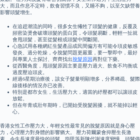
大，而且作息不定時，飲食習慣不良，又睡不夠，以至欠缺營養
影響頭髮增生。
在追趕潮流的同時，很多女生犧牲了頭髮的健康，反覆及
頻密染燙會破壞頭髮的蛋白質，令頭髮易斷，輕輕一扯就
會甩頭髮，甚至從髮根或頭髮中間斷開。
心急試用各種網紅生髮產品或民間偏方有可能令頊皮敏感
發炎、過分乾燥，令脫髮問題更嚴重，要一擊即中，最好
與專業人士探討、齊齊找出
脫髮原因
再對症下藥。
從西醫角度，甩頭髮原因主要是壓力過大、飲食不均衡或
過度壓迫頭皮。
經過6星期治療後，該女子髮量明顯增多，分界稀疏、髮際
線後移的情況亦已改善。
特別是都市女生，生活壓力大，適當的紓壓都可以讓頭皮
放鬆。
但在年青或壯年期時，已開始受脫髮困擾，就不能掉以輕
心。
香港女性工作壓力大，年輕女性最常見的脫髮原因就是身心壓
力，心理壓力對身體的影響猶大。 壓力荷爾蒙會抑壓生長激
素，令生長速度最快的頭髮、指甲等新陳代謝速度變慢，頭髮停