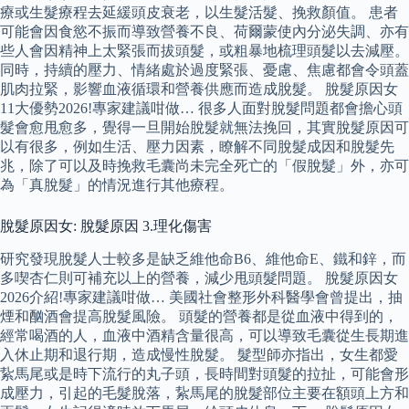
療或生髮療程去延緩頭皮衰老，以生髮活髮、挽救顏值。 患者
可能會因食慾不振而導致營養不良、荷爾蒙使內分泌失調、亦有
些人會因精神上太緊張而拔頭髮，或粗暴地梳理頭髮以去減壓。
同時，持續的壓力、情緒處於過度緊張、憂慮、焦慮都會令頭蓋
肌肉拉緊，影響血液循環和營養供應而造成脫髮。 脫髮原因女
11大優勢2026!專家建議咁做… 很多人面對脫髮問題都會擔心頭
髮會愈甩愈多，覺得一旦開始脫髮就無法挽回，其實脫髮原因可
以有很多，例如生活、壓力因素，瞭解不同脫髮成因和脫髮先
兆，除了可以及時挽救毛囊尚未完全死亡的「假脫髮」外，亦可
為「真脫髮」的情況進行其他療程。
脫髮原因女: 脫髮原因 3.理化傷害
研究發現脫髮人士較多是缺乏維他命B6、維他命E、鐵和鋅，而
多喫杏仁則可補充以上的營養，減少甩頭髮問題。 脫髮原因女
2026介紹!專家建議咁做… 美國社會整形外科醫學會曾提出，抽
煙和酗酒會提高脫髮風險。 頭髮的營養都是從血液中得到的，
經常喝酒的人，血液中酒精含量很高，可以導致毛囊從生長期進
入休止期和退行期，造成慢性脫髮。 髮型師亦指出，女生都愛
紥馬尾或是時下流行的丸子頭，長時間對頭髮的拉扯，可能會形
成壓力，引起的毛髮脫落，紥馬尾的脫髮部位主要在額頭上方和