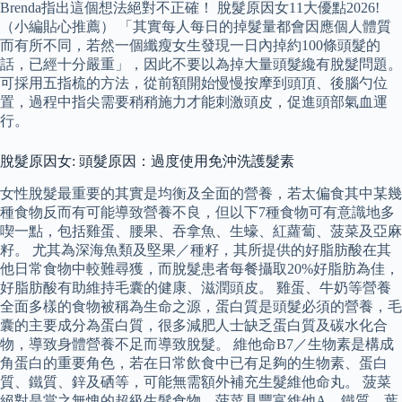
Brenda指出這個想法絕對不正確！ 脫髮原因女11大優點2026!
（小編貼心推薦） 「其實每人每日的掉髮量都會因應個人體質
而有所不同，若然一個纖瘦女生發現一日內掉約100條頭髮的
話，已經十分嚴重」，因此不要以為掉大量頭髮纔有脫髮問題。
可採用五指梳的方法，從前額開始慢慢按摩到頭頂、後腦勺位
置，過程中指尖需要稍稍施力才能刺激頭皮，促進頭部氣血運
行。
脫髮原因女: 頭髮原因：過度使用免沖洗護髮素
女性脫髮最重要的其實是均衡及全面的營養，若太偏食其中某幾
種食物反而有可能導致營養不良，但以下7種食物可有意識地多
喫一點，包括雞蛋、腰果、吞拿魚、生蠔、紅蘿蔔、菠菜及亞麻
籽。 尤其為深海魚類及堅果／種籽，其所提供的好脂肪酸在其
他日常食物中較難尋獲，而脫髮患者每餐攝取20%好脂肪為佳，
好脂肪酸有助維持毛囊的健康、滋潤頭皮。 雞蛋、牛奶等營養
全面多樣的食物被稱為生命之源，蛋白質是頭髮必須的營養，毛
囊的主要成分為蛋白質，很多減肥人士缺乏蛋白質及碳水化合
物，導致身體營養不足而導致脫髮。 維他命B7／生物素是構成
角蛋白的重要角色，若在日常飲食中已有足夠的生物素、蛋白
質、鐵質、鋅及硒等，可能無需額外補充生髮維他命丸。 菠菜
絕對是當之無愧的超級生髮食物，菠菜具豐富維他A、鐵質、葉