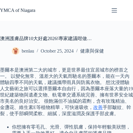
Skip
to
YMCA of Niagara
content
澳洲護膚品牌10大好處2026!專家建議咁做…
benlau
October 25, 2024
健康與保健
墨爾本是澳洲第二大的城市，更是世界最佳宜居城市的榜首之
一。 以變化無常、溫差大的天氣而馳名的墨爾本，能在一天內
體驗四季不同的天氣，建議攜帶雨具與防風衣物。 想沈浸體驗
人文藝術之旅可以選擇墨爾本自由行，因為墨爾本座落大量的19
世紀建築物與遺產文物、軌電車交通系統完善、擁有世界安全城
市美名的良好治安。 很飽滿但不油膩的霜劑，含有玫瑰精油、
金盞花、維生素E等植物精華，可快速吸收，
改善
手部皺紋、幹
裂，使手部瞬間柔軟、細膩，深度滋潤及保護手部皮膚。
你想擁有零毛孔、光滑、彈性肌膚，保持年輕貌美狀態，