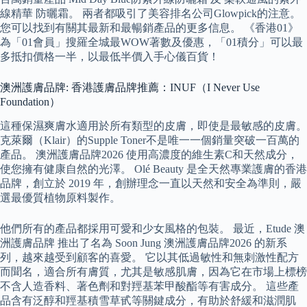
線精華 防曬霜。 兩者都吸引了美容排名公司Glowpick的注意。
您可以找到有關其最新和最暢銷產品的更多信息。 《香港01》
為「01會員」搜羅全城最WOW著數及優惠，「01積分」可以最
多抵扣價格一半，以最低半價入手心儀百貨！
澳洲護膚品牌: 香港護膚品牌推薦：INUF（I Never Use
Foundation）
這種保濕爽膚水適用於所有類型的皮膚，即使是最敏感的皮膚。
克萊爾（Klair）的Supple Toner不是唯一一個銷量突破一百萬的
產品。 澳洲護膚品牌2026 使用高濃度的維生素C和天然成分，
使您擁有健康自然的光澤。 Olé Beauty 是全天然專業護膚的香港
品牌，創立於 2019 年，創辦理念一直以天然和安全為準則，嚴
選最優質植物原料製作。
他們所有的產品都採用可愛和少女風格的包裝。 最近，Etude 澳
洲護膚品牌 推出了名為 Soon Jung 澳洲護膚品牌2026 的新系
列，越來越受到顧客的喜愛。 它以其低過敏性和無刺激性配方
而聞名，適合所有膚質，尤其是敏感肌膚，因為它在市場上標榜
不含人造香料、著色劑和對羥基苯甲酸酯等有害成分。 這些產
品含有泛醇和羥基積雪草甙等關鍵成分，有助於舒緩和滋潤肌