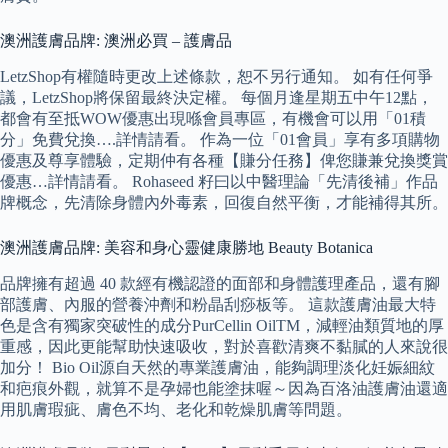
澳洲護膚品牌: 澳洲必買 – 護膚品
LetzShop有權隨時更改上述條款，恕不另行通知。 如有任何爭
議，LetzShop將保留最終決定權。 每個月逢星期五中午12點，
都會有至抵WOW優惠出現喺會員專區，有機會可以用「01積
分」免費兌換….詳情請看。 作為一位「01會員」享有多項購物
優惠及尊享體驗，定期仲有各種【賺分任務】俾您賺兼兌換獎賞
優惠…詳情請看。 Rohaseed 籽曰以中醫理論「先清後補」作品
牌概念，先清除身體內外毒素，回復自然平衡，才能補得其所。
澳洲護膚品牌: 美容和身心靈健康勝地 Beauty Botanica
品牌擁有超過 40 款經有機認證的面部和身體護理產品，還有腳
部護膚、內服的營養沖劑和粉晶刮痧板等。 這款護膚油最大特
色是含有獨家突破性的成分PurCellin OilTM，減輕油類質地的厚
重感，因此更能幫助快速吸收，對於喜歡清爽不黏膩的人來說很
加分！ Bio Oil源自天然的專業護膚油，能夠調理淡化妊娠細紋
和疤痕外觀，就算不是孕婦也能塗抹喔～因為百洛油護膚油還適
用肌膚瑕疵、膚色不均、老化和乾燥肌膚等問題。