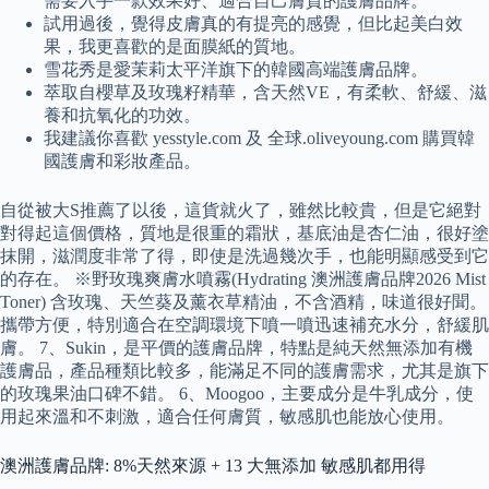
需要入手一款效果好、適合自己膚質的護膚品牌。
試用過後，覺得皮膚真的有提亮的感覺，但比起美白效
果，我更喜歡的是面膜紙的質地。
雪花秀是愛茉莉太平洋旗下的韓國高端護膚品牌。
萃取自櫻草及玫瑰籽精華，含天然VE，有柔軟、舒緩、滋
養和抗氧化的功效。
我建議你喜歡 yesstyle.com 及 全球.oliveyoung.com 購買韓
國護膚和彩妝產品。
自從被大S推薦了以後，這貨就火了，雖然比較貴，但是它絕對
對得起這個價格，質地是很重的霜狀，基底油是杏仁油，很好塗
抹開，滋潤度非常了得，即使是洗過幾次手，也能明顯感受到它
的存在。 ※野玫瑰爽膚水噴霧(Hydrating 澳洲護膚品牌2026 Mist
Toner) 含玫瑰、天竺葵及薰衣草精油，不含​​酒精，味道很好聞。
攜帶方便，特別適合在空調環境下噴一噴迅速補充水分，舒緩肌
膚。 7、Sukin，是平價的護膚品牌，特點是純天然無添加有機
護膚品，產品種類比較多，能滿足不同的護膚需求，尤其是旗下
的玫瑰果油口碑不錯。 6、Moogoo，主要成分是牛乳成分，使
用起來溫和不刺激，適合任何膚質，敏感肌也能放心使用。
澳洲護膚品牌: 8%天然來源 + 13 大無添加 敏感肌都用得