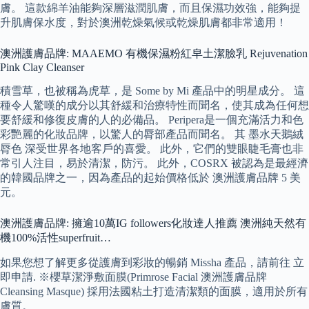
膚。 這款綿羊油能夠深層滋潤肌膚，而且保濕功效強，能夠提
升肌膚保水度，對於澳洲乾燥氣候或乾燥肌膚都非常適用！
澳洲護膚品牌: MAAEMO 有機保濕粉紅皁土潔臉乳 Rejuvenation
Pink Clay Cleanser
積雪草，也被稱為虎草，是 Some by Mi 產品中的明星成分。 這
種令人驚嘆的成分以其舒緩和治療特性而聞名，使其成為任何想
要舒緩和修復皮膚的人的必備品。 Peripera是一個充滿活力和色
彩艷麗的化妝品牌，以驚人的脣部產品而聞名。 其 墨水天鵝絨
脣色 深受世界各地客戶的喜愛。 此外，它們的雙眼睫毛膏也非
常引人注目，易於清潔，防污。 此外，COSRX 被認為是最經濟
的韓國品牌之一，因為產品的起始價格低於 澳洲護膚品牌 5 美
元。
澳洲護膚品牌: 擁逾10萬IG followers化妝達人推薦 澳洲純天然有
機100%活性superfruit…
如果您想了解更多從護膚到彩妝的暢銷 Missha 產品，請前往 立
即申請. ※櫻草潔淨敷面膜(Primrose Facial 澳洲護膚品牌
Cleansing Masque) 採用法國粘土打造清潔類的面膜，適用於所有
膚質。