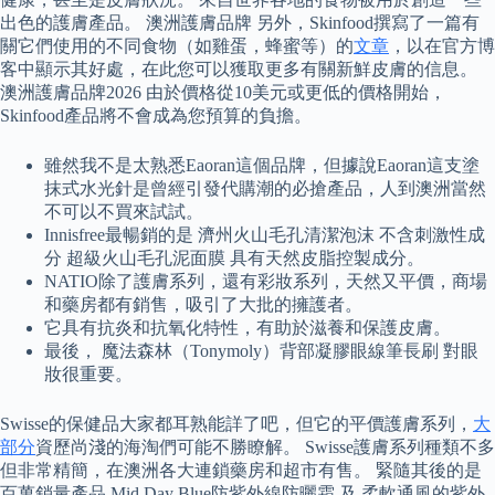
出色的護膚產品。 澳洲護膚品牌 另外，Skinfood撰寫了一篇有
關它們使用的不同食物（如雞蛋，蜂蜜等）的
文章
，以在官方博
客中顯示其好處，在此您可以獲取更多有關新鮮皮膚的信息。
澳洲護膚品牌2026 由於價格從10美元或更低的價格開始，
Skinfood產品將不會成為您預算的負擔。
雖然我不是太熟悉Eaoran這個品牌，但據說Eaoran這支塗
抹式水光針是曾經引發代購潮的必搶產品，人到澳洲當然
不可以不買來試試。
Innisfree最暢銷的是 濟州火山毛孔清潔泡沫 不含刺激性成
分 超級火山毛孔泥面膜 具有天然皮脂控製成分。
NATIO除了護膚系列，還有彩妝系列，天然又平價，商場
和藥房都有銷售，吸引了大批的擁護者。
它具有抗炎和抗氧化特性，有助於滋養和保護皮膚。
最後， 魔法森林（Tonymoly）背部凝膠眼線筆長刷 對眼
妝很重要。
Swisse的保健品大家都耳熟能詳了吧，但它的平價護膚系列，
大
部分
資歷尚淺的海淘們可能不勝瞭解。 Swisse護膚系列種類不多
但非常精簡，在澳洲各大連鎖藥房和超市有售。 緊隨其後的是
百萬銷量產品 Mid Day Blue防紫外線防曬霜 及 柔軟通風的紫外