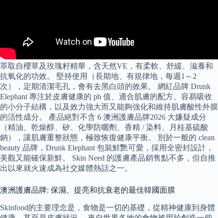
萃取自櫻草及玫瑰籽精華，含天然VE，有柔軟、舒緩、滋養和
抗氧化的功效。 堅持使用（長期地、有規律地，每週1～2
次），定期清潔毛孔，會有去黑白頭的效果。 網紅品牌 Drunk
Elephant 專注於皮膚健康的 ph 值、適合肌膚的配方、容易吸收
的小分子結構，以及效力強大而又能夠強化和維持肌膚酸性外膜
的活性成分。 產品絕對不含 6 澳洲護膚品牌2026 大嫌疑成分
（精油、乾燥醇、矽、化學防曬劑、香精 / 染料、月桂基硫酸
鈉），讓肌膚重整狀態，極致恢復健康平衡。 別於一般的 clean
beauty 品牌，Drunk Elephant 包裝鮮艷可愛，採用全密封設計，
美觀又能確保新鮮。 Skin Need 的護膚產品銷售點不多，但自推
出以來就火速成為社交媒體熱話之一。
澳洲護膚品牌: 保濕、提亮和抗衰老的最佳韓國面膜
Skinfood的主要理念是，食物是一切的基礎，從精神健康到身體
健康，甚至是皮膚狀況。 來自世界各地的食物被用於創造一些