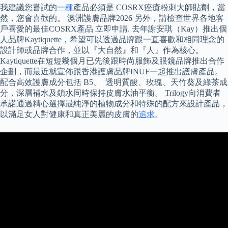
我建議您嘗試的
一種
產品必須是 COSRX痤瘡粉刺大師貼劑，當
然，您會喜歡的。 澳洲護膚品牌2026 另外，請檢查世界各地客
戶喜愛的最佳COSRX產品 立即申請. 去年謝安琪（Kay）推出個
人品牌Kaytiquette，希望可以透過品牌跟一直喜歡和相同理念的
設計師或品牌合作，並以『大自然』和『人』作為核心。
Kaytiquette在短短幾個月已先後跟時尚服飾及眼鏡品牌推出合作
企劃，而最近就宣佈跟香港護膚品牌INUF一起推出護膚產品。
配合高效護膚成分包括 B5、 透明質酸、玫瑰、天竹葵及綠茶成
分，深層補水及鎖水同時保持皮膚水油平衡。 Trilogy向消費者
承諾通過精心選擇最純淨的植物成分和特殊的配方來設計產品，
以滿足女人對健康和真正美麗的皮膚的
追求
。