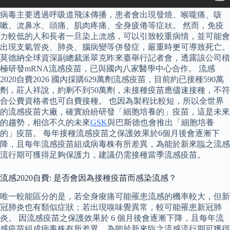
病毒主要透過呼吸道飛沫傳播，患者會出現發燒、喉嚨痛、咳
嗽、流鼻水、頭痛、肌肉疼痛、全身疲倦等症狀。 然而，免疫
力較低的人和長者一旦染上流感，可以引致較重病情，並可能會
出現支氣管炎、肺炎、腦病變等併發症，嚴重時更可導致死亡。
莫德納全球資深副總裁派翠克昨來臺舉行記者會，透露該公司積
極研發mRNA流感疫苗，已與國內八家醫學中心合作。 流感
2020自費2026 國內採購629萬劑流感疫苗，目前約已接種590萬
劑，莊人祥說，約剩不到50萬劑，未接種疫苗應儘速接種，不符
合公費資格者也可自費接種。 也因為製程比較短，所以全世界
的流感疫苗大廠，確實紛紛研發「細胞培養的」疫苗，這是未來
的趨勢，相信不久的未來
GSK
與巴斯德也會推出「細胞培養
的」疫苗。 每年接種流感疫苗之保護效果於6個月後會逐漸下
降，且每年流感疫苗組成病毒株有所差異，為能於新來臨之流感
流行期可獲得足夠保護力，建議仍需接種當季流感疫苗。
流感2020自費: 是否會因為接種疫苗而感染流感？
唯一較能區分的是，若全身痠痛可能罹患流感的機率較大，但新
冠肺炎也有類似症狀；若出現嗅味覺異常，較可能罹患新冠肺
炎。 因流感疫苗之保護效果於 6 個月後會逐漸下降，且每年流
感疫苗組成病毒株有所差異，為能於新來臨之流感流行期可獲得