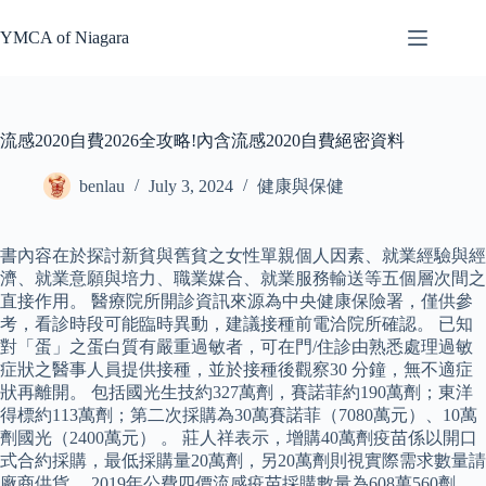
Skip
to
YMCA of Niagara
content
流感2020自費2026全攻略!內含流感2020自費絕密資料
benlau
July 3, 2024
健康與保健
書內容在於探討新貧與舊貧之女性單親個人因素、就業經驗與經
濟、就業意願與培力、職業媒合、就業服務輸送等五個層次間之
直接作用。 醫療院所開診資訊來源為中央健康保險署，僅供參
考，看診時段可能臨時異動，建議接種前電洽院所確認。 已知
對「蛋」之蛋白質有嚴重過敏者，可在門/住診由熟悉處理過敏
症狀之醫事人員提供接種，並於接種後觀察30 分鐘，無不適症
狀再離開。 包括國光生技約327萬劑，賽諾菲約190萬劑；東洋
得標約113萬劑；第二次採購為30萬賽諾菲（7080萬元）、10萬
劑國光（2400萬元） 。 莊人祥表示，增購40萬劑疫苗係以開口
式合約採購，最低採購量20萬劑，另20萬劑則視實際需求數量請
廠商供貨。 2019年公費四價流感疫苗採購數量為608萬560劑