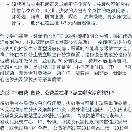
流感疫苗是由死病毒製成的不活化疫苗，接種後可能會有
注射部位疼痛、紅腫，少數的人會有全身性的輕微反應，
如發燒、頭痛、肌肉痠痛、噁心 、皮膚搔癢、蕁麻疹或紅
疹等，ㄧ般會在發生後 1-2 天內自然恢復。
罕見疾病患者（健保卡內具註記或持相關證明文件者，疾病代碼
詳如附件2，並以國民健康署最新公告為準）。 接種疫苗後有極
低的可能性發生立即型過敏反應，嚴重時可能導致過敏性休克。
為了能在事件發生後立即進行醫療處置，接種疫苗後應於接種單
位或附近稍做休息，並觀察 30 分鐘以上， 待無不適後再離開。
流感可怕的地方是併發症非常嚴重，不但需要住院，其中「肺炎
鏈球菌」跟是會引發肺炎、菌血症、腦膜炎、關節炎、骨髓炎、
心包膜炎及腹膜炎等嚴重病症。
流感2020自費: 自費、公費差在哪？該去哪家診所施打？
多數患者在發病後會自行痊癒，少數患者可能出現嚴重併發症，
常見為病毒性肺炎及細菌性肺炎，另外還包括腦炎、心肌炎或心
包膜炎及其他嚴重之繼發性感染等。 高危險族羣包括老年人、
嬰幼兒及患有心、肺、腎臟、肝臟及代謝性疾病等慢性疾病患
者，或免疫功能不全者。 公費流感疫苗2018年為三價，2019年