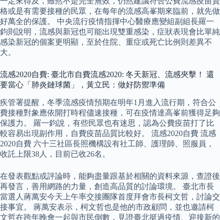
一定來得及，雖然不是完全無效，仍然建議符合公費流感疫苗資
格或是有需要接種的民眾，在每年的流感高峯期來臨前，就先做
好萬全的保護。 中央流行疫情指揮中心醫療應變組副組長羅一
鈞則說明，流感與新冠也可能出現雙重感染，症狀表現會比單純
感染新冠的個案更明顯，至於住院、重症或死亡比例則差異不
大。
流感2020自費: 臺北市自費流感2020: 冬天新冠、流感夾擊！ 還
要當心「肺炎鏈球菌」，黃立民：做好防禦準備
疾管署提醒，冬季流感疫情預期在明年1月進入流行期，符合公
費接種對象應依開打時程儘速接種，可在疫情達高峯前獲得足夠
保護力。 羅一鈞說，有些民眾也有迷思，認為公費疫苗打了比
較容易出現副作用，自費疫苗品質比較好。 流感2020自費 流感
2020自費 六十三社區長照機構設有社工師、護理師、照服員，
收託上限38人，目前已收26名。
在發表觀點或評論時，能夠盡量跟基於相關的資料來源，查證後
再發言，善用網路的力量，創造高品質的討論環境。 臺北市長
當選人蔣萬安今天上午率交接團隊首度拜會市長柯文哲，討論交
接事宜。 蔣萬安表示，柯文哲也是他的市政顧問，並也邀請柯
文哲在跨年晚會一起與市民倒數，見證臺北挺過疫情、迎接新的