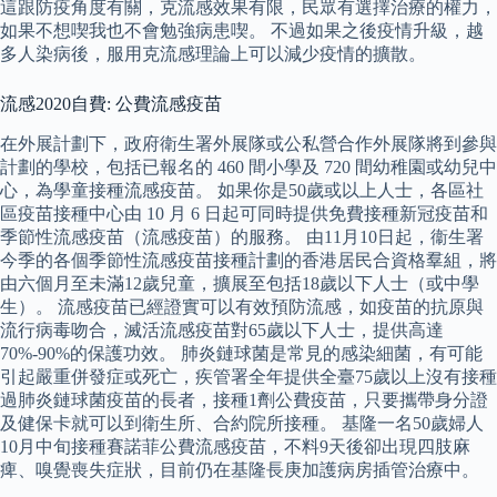
這跟防疫角度有關，克流感效果有限，民眾有選擇治療的權力，
如果不想喫我也不會勉強病患喫。 不過如果之後疫情升級，越
多人染病後，服用克流感理論上可以減少疫情的擴散。
流感2020自費: 公費流感疫苗
在外展計劃下，政府衛生署外展隊或公私營合作外展隊將到參與
計劃的學校，包括已報名的 460 間小學及 720 間幼稚園或幼兒中
心，為學童接種流感疫苗。 如果你是50歲或以上人士，各區社
區疫苗接種中心由 10 月 6 日起可同時提供免費接種新冠疫苗和
季節性流感疫苗（流感疫苗）的服務。 由11月10日起，衞生署
今季的各個季節性流感疫苗接種計劃的香港居民合資格羣組，將
由六個月至未滿12歲兒童，擴展至包括18歲以下人士（或中學
生）。 流感疫苗已經證實可以有效預防流感，如疫苗的抗原與
流行病毒吻合，滅活流感疫苗對65歲以下人士，提供高達
70%-90%的保護功效。 肺炎鏈球菌是常見的感染細菌，有可能
引起嚴重併發症或死亡，疾管署全年提供全臺75歲以上沒有接種
過肺炎鏈球菌疫苗的長者，接種1劑公費疫苗，只要攜帶身分證
及健保卡就可以到衛生所、合約院所接種。 基隆一名50歲婦人
10月中旬接種賽諾菲公費流感疫苗，不料9天後卻出現四肢麻
痺、嗅覺喪失症狀，目前仍在基隆長庚加護病房插管治療中。