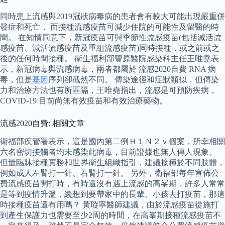
同時患上流感與2019冠狀病毒病的患者會有較大可能出現嚴重併
發症和死亡， 而接種流感疫苗可減少住院的可能性及留醫的時
間。 在知情同意下，新冠疫苗可與季節性流感疫苗(包括滅活流
感疫苗、減活流感疫苗及重組流感疫苗)同時接種，或之前或之
後的任何時間接種。 衛生福利部豐原醫院感染科主任王唯堯表
示，新冠病毒與流感病毒，兩者都屬於 流感2020自費 RNA 病
毒，但是
基因
序列卻截然不同。 傳染途徑和症狀類似，但傳染
力和治療方法也有所區隔，王唯堯指出，流感是可預防疾病，
COVID-19 目前尚無有效疫苗和有效治療藥物。
流感2020自費: 相關文章
衛福部疾管署表示，這是國內第二例Ｈ１Ｎ２ｖ個案，所幸相關
六名密切接觸者均未感染此病毒，目前證據也無人傳人現象。
但量臨牀接種實務和世界衛生組織指引，建議接種於不同肢體，
例如成人左臂打一針、右臂打一針。 另外，衛福部每年宣佈公
費流感疫苗開打時，有時還沒有遇上流感的高峯期，許多人常常
是等到疫情升溫，纔想到要帶家中的長輩、小孩去打疫苗，那這
時接種疫苗還有用嗎？ 黃瑽寧醫師建議，由於流感疫苗從施打
到產生保護力也需要至少2周的時間，在高峯期接種流感疫苗不