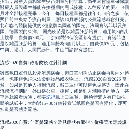
指出，醫療人員和學生疫苗劑量分開計算，衛生局會儘量確保讓
醫療人員與學生都能在接種期內完成接種，以往疫苗約要3、4個
月才全部接種完畢，今年，每日接種量都是往年3、4倍之多，依
照目前中央給予疫苗劑量，應該10月底縣內公費流感就會打完。
北市聯合醫院提供的3種廠牌為國產的國光、法國賽諾菲以及美
國、德國製的東洋。 國光疫苗是以雞蛋胚胎培養，適用於3歲以
上族羣，自費價360元，北市聯醫9個院區都有提供。 賽諾菲也
是以雞蛋胚胎培養，適用年齡為6個月以上，自費價630元，包括
中興、陽明、大同門診部、中山門診部有提供。
流感2020自費: 政府防疫注射計劃
雖然戴口罩無法殺死流感病毒，但口罩能夠防止病毒再度向外傳
播，也能避免飛沫沾染到物品或衣物上。 流感2020自費2026 當
然，如果是其他人得到流感，戴口罩也可以避免被傳染，因此在
流感流行期間，外出搭公車、捷運，或是到人潮擁擠的地方，甚
至是就醫看診時，都要
記得
戴上口罩喔。 將檢體滴入有已知抗
體的試紙中，大約過15~30分鐘後看試紙顏色是否有變化，即可
知道是否感染流感。
流感2020自費: 什麼是流感？常見症狀有哪些？從疾管署定義說
起