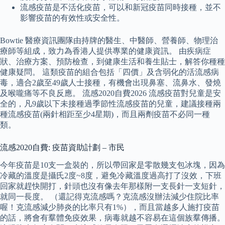
流感疫苗是不活化疫苗，可以和新冠疫苗同時接種，並不
影響疫苗的有效性或安全性。
Bowtie 醫療資訊團隊由持牌的醫生、中醫師、營養師、物理治
療師等組成，致力為香港人提供專業的健康資訊。 由疾病症
狀、治療方案、預防檢查，到健康生活和養生貼士，解答你種種
健康疑問。 這類疫苗的組合包括「四價」及含弱化的活流感病
毒，適合2歲至49歲人士接種，有機會出現鼻塞、流鼻水、發燒
及喉嚨痛等不良反應。 流感2020自費2026 流感疫苗對兒童是安
全的，凡9歲以下未接種過季節性流感疫苗的兒童，建議接種兩
種流感疫苗(兩針相距至少4星期)，而且兩劑疫苗不必同一種
類。
流感2020自費: 疫苗資助計劃 – 市民
今年疫苗是10支一盒裝的，所以帶回家是零散幾支包冰塊，因為
冷藏的溫度是攝氏2度~8度，避免冷藏溫度過高打了沒效，下班
回家就趕快開打，針頭也沒有像去年那樣附一支長針一支短針，
就同一長度。 （還記得克流感嗎？克流感沒辦法減少住院比率
喔！克流感減少肺炎的比率只有1%），而且當越多人施打疫苗
的話，將會有羣體免疫效果，病毒就越不容易在這個族羣傳播。