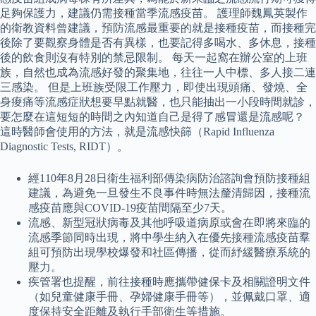
足夠保護力，建議仍需接種當季流感疫苗。 護理師魏鳳英製作
的衛教資料曾建議，預防流感最重要的就是接種疫苗，而接種完
後除了要觀察身體是否有異樣，也要記得多喝水、多休息，接種
後的飲食則沒有特別的禁忌限制。 每天一起窩在辦公室的上班
族，自然也成為流感好發的聚集地，往往一人中標、多人接二連
三感染。 但是上班族受限工作壓力，即使出現頭痛、發燒、全
身痠痛等流感症狀想要早點就醫，也只能抽出一小段時間就診，
要怎麼在這短短的時間之內知道自己是得了感冒還是流感呢？
這時醫師會使用的方法，就是流感快篩（Rapid Influenza
Diagnostic Tests, RIDT）。
經110年8月28日衛生福利部傳染病防治諮詢會預防接種組
建議，為避免一旦發生不良事件時無法釐清歸因，接種流
感疫苗應與COVID-19疫苗間隔至少7天。
流感、新型冠狀病毒及其他呼吸道病原或會在即將來臨的
流感季節同時出現，將中學生納入在優先接種流感疫苗羣
組可預防出現學校爆發和社區傳播，從而紓緩醫療系統的
壓力。
疾管署也提醒，前往接種時應攜帶健保卡及相關證明文件
（如兒童健康手冊、孕婦健康手冊等），並佩戴口罩、適
度保持安全距離及執行手部衛生等措施。