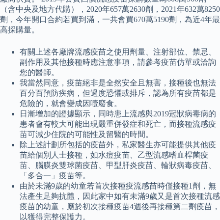
（含中央及地方代購），2020年657萬2630劑，2021年632萬8250
劑，今年開口合約若買到滿，一共會買670萬5190劑，為近4年最
高採購量。
有關上述各廠牌流感疫苗之使用劑量、注射部位、禁忌、
副作用及其他接種時應注意事項，請參考疫苗仿單或洽詢
您的醫師。
我當然同意，疫苗絕非是全然安全且無害，接種後也無法
百分百預防疾病，但過度恐懼或排斥，認為所有疫苗都是
危險的，就會變成因噎廢食。
日漸增加的證據顯示，同時患上流感與2019冠狀病毒病的
患者會有較大可能出現嚴重併發症和死亡，而接種流感疫
苗可減少住院的可能性及留醫的時間。
除上述計劃所包括的疫苗外，私家醫生亦可能提供其他疫
苗給個別人士接種，如水痘疫苗、乙型流感嗜血桿菌疫
苗、腦膜炎雙球菌疫苗、甲型肝炎疫苗、輪狀病毒疫苗、
「多合一」疫苗等。
由於未滿9歲的幼童若首次接種疫流感苗時僅接種1劑，無
法產生足夠抗體，因此家中如有未滿9歲又是首次接種流感
疫苗的幼童，應於初次接種疫苗4週後再接種第二劑疫苗，
以獲得完整保護力。