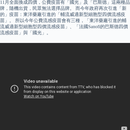
11月全面換成四價，公費疫苗有「國光」及「巴斯德」這兩種品
牌，隨機出貨，民眾無法選擇品牌。 而今年政府再次引進「新
的」疫苗：東洋藥廠引進的「輔流威適新型細胞型四價流感疫
苗」。 所以今年公費流感疫苗會有三種，「東洋藥廠引進的輔
流威適新型細胞型四價流感疫苗」、「法國Sanofi的巴斯德四價
流感疫苗」與「國光」。