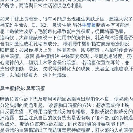
滯所致，而這與日常生活習慣息息相關。
如果手臂上長暗瘡，很有可能是出現維生素缺乏症，建議大家多
補充維生素A、D、K2。 鼻邊生瘡 另外
手臂長
暗瘡亦有可能是
患上過敏性皮疹，毛髮角化導致蛋白質積聚，從而堵塞毛囊。
這時候，大家應該檢視一下使用中的洗衣粉、乳液和沐浴露是否
含有刺激性或毛孔堵塞成分。 楊明霞中醫師指右臉頰暗瘡則反
映肺部；如果你肺火上升、喉嚨乾燥、痰多咳嗽，右臉頰便會容
易生暗瘡。 原因 鼻生瘡解決 中醫研究發現，長期思慮過度、勞
心傷神的人，額頭上常常會長出暗瘡。 若暗瘡位置在耳前，兼
夾出現衝動、易怒、失眠等肝鬱化火的現象，患者宜服龍膽瀉肝
湯，以瀉肝膽實火、清下焦濕熱。
鼻生瘡解決: 鼻頭暗瘡
暗瘡位置位於下巴及脣周可能因為腸胃出現消化不良、便祕或內
分泌失調的問題引起。 改善胸口暗瘡的方法：想改善或抑止胸
口反覆生瘡，可轉用含酸性成分如水楊酸、果酸或複合酸成分的
沐浴露，並且注意自己的飲食找出是否有喫了後不舒服的食物過
敏成分。 暗瘡位置若位於左臉，則代表肝臟的排毒功能下降，
是身體的血液循環出了問題讓毒素持續積聚，肝火盛的人的暗瘡