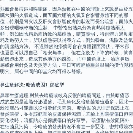
熱氣會長痘痘和喉嚨痛，因為熱氣在中醫的理論上來說是由於五
臟六腑的火氣造成，而五臟六腑的火氣又會影響身體不同的部
位，特別是胃火以及肝火會影響皮膚的狀況而長出暗瘡，而肺火
多出現咽喉乾痛的症狀。 中醫指出熱氣分為實熱與虛熱兩大
類，例如因陰精虧虛所致的屬虛熱，體質虛弱，特別體力過度虛
耗及過勞人士，所以虛熱要以補養方式，例如養血、滋陰及益氣
的清虛熱方法。 不過雖然皰疹病毒會在身體裡面潛伏，平常卻
也還是可以跟自己「相安無事」，但在免疫力下降的時候，就會
趁機跑出來，造成其他地方的感染。 而中醫角度上，治療鼻敏
感或會用針灸及天灸等方法，平日可輕輕施壓於眼周的攢竹與精
明穴、眉心中間的印堂穴均可得以舒緩。
鼻生瘡解決: 暗瘡成因1. 熱底型
鼻頭生瘡處理 對於去暗瘡或較為反復的暗瘡問題，由於暗瘡形
成的主因是油脂分泌過盛、毛孔角化及暗瘡菌繁殖過多，因此一
般護膚品可能難以從根源解決問題。 暗瘡貼的原理是保護正在
發炎暗瘡，並令該範圍的皮膚保持濕潤，若臉上具暗瘡傷口但需
要化妝時，暗瘡貼亦是保護傷口的好幫手。 暗瘡貼有效阻隔外
在細菌及污染，令暗瘡的發炎情況不會進一步惡化，密封環境亦
會令皮膚的溫度上升，加速肌膚的新陳代謝，令暗瘡加快出現膿