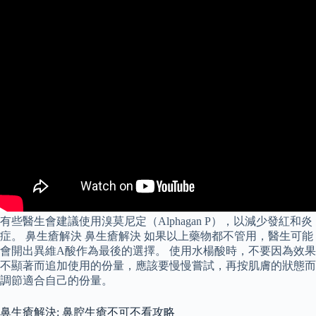
有些醫生會建議使用溴莫尼定（Alphagan P），以減少發紅和炎
症。 鼻生瘡解決 鼻生瘡解決 如果以上藥物都不管用，醫生可能
會開出異維A酸作為最後的選擇。 使用水楊酸時，不要因為效果
不顯著而追加使用的份量，應該要慢慢嘗試，再按肌膚的狀態而
調節適合自己的份量。
鼻生瘡解決: 鼻腔生瘡不可不看攻略