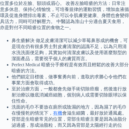
位置多位於左臉、額頭或眉心。 改善左臉暗瘡的方法：日常注
意多休息、保持心情愉悅，可培養規律的運動習慣，增加血液循
環及促進身體排出毒素，不止可以令肌膚更健康、身體也會變得
具活力，同時可紓解壓力。 中醫認為淮山十分適合夏天食用，
亦是對付不同暗瘡位置的食物之一。
鼻生瘡解決 做足皮膚清潔可以減少草莓鼻形成的機會，可
是現在仍有很多男士對皮膚清潔的認識不足，以為只用清
水洗洗面便足夠，其實如何清潔皮膚以及使用甚麼類型的
潔面產品，需要視乎個人的膚質而言。
Perfect Medical 暗瘡分手療程是有效而且輕鬆的改善大部分
暗瘡的方法。
他們鎖定目標後，做事奮勇向前，進取的求勝心令他們在
事業方面會取得成功。
至於治療方面，一般都會先做手術切除癌瘤，然後進行放
射治療以徹底消滅癌細胞，個別病人或需要切除眼球以保
住性命。
洗面的毛巾不要放在廁所或陰濕的地方，因為濕了的毛巾
在慢慢乾的情況下，
有機
會滋生細菌，最好放於通風處。
背部是生暗瘡常見的位置，背部生暗瘡主要是因為油脂分
泌過盛，形成油脂粒，而又因為背部是太陽經行走的位