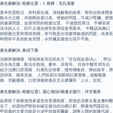
鼻生瘡解決: 暗瘡位置：3. 肩膊：毛孔堵塞
薏米性質較涼，有利尿化濕、清熱解毒的效果，幫助去除身體多
餘水分之餘，亦能夠改善口臭、便祕的問題，可減少腎臟、膀胱
的健康問題，改善背部的暗瘡位置。 不過體質寒涼、手腳容易
冰冷的人士，則不太適合經常飲用或食用薏米。 中醫認為胸口
的暗瘡位置和胃經有關，有可能是出現腸胃敏感的問題，或者長
時間有不良的飲食習慣，令肝臟及腸道出現不平衡。
鼻生瘡解決: 鼻頭下垂
治療肺傷咽痛、咳喘痰血等症的名方「百合固金湯(丸)」，即以
百合為主藥，配伍生熟地、麥冬、貝母等。 目前中醫常用百合
組方治療口腔潰瘍，白塞氏症候羣，慢性咽喉炎、肺結核等，辨
證得當，確有良效。 人們容易出現眼睛紅腫澀痛，或喉嚨腫
痛、牙齦腫痛、口腔潰瘍疼痛及舌尖糜爛等「上火」症狀。
鼻生瘡解決: 暗瘡位置1. 眉心/額頭/兩邊太陽穴：洋甘菊茶
如果除了痤瘡酒渣鼻還患有普通暗瘡，那便必須要去看皮膚科醫
生了，好讓他們幫助你確定最佳的治療計劃，辦避免問題惡化。
甲狀腺的主要功能是分泌甲狀腺荷爾蒙，調整人體的新陳代謝，