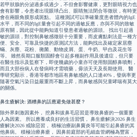
若甲狀腺的分泌過多或過少，不但會影響健康，更對眼睛視力也
會有影響，令患者出現眼球凸出、眼睛無法閉合等徵狀，有時更
會在兩眼角膜形成斑點。 這種測試可以準確量度患者體內的IgE
水平，而不同的IgE量會引起不同的過敏反應，亦與不同的致敏
原有關，因此從中能夠知道引發患者過敏的源頭。 找出引起過
敏的源頭，對控制鼻敏感徵狀十分重要，而皮膚點刺法是一種方
便、安全、可靠及快捷的原測試方法，能夠找出及確定家居塵
蟎、灰塵、花粉、黴菌、動物皮屑、蛋、牛奶、曱甴及花生等
等。 雖然長期口服類固醇會引起多種副作用及後遺症，但只要
在醫生指示及監察下，即使幾歲的小童亦可使用類固醇鼻噴劑，
而且大部份病人在發病時才需噴藥，毋須天天及長期使用。 醫
學研究顯示，香港等都市地區有鼻敏感的人口達40%，發病率更
隨著空氣污染日益嚴重而不斷上昇，而鼻敏感與兒童哮喘有莫大
的關係。
鼻生瘡解決: 酒糟鼻的話應避免做甚麼？
除外界刺激因素外， 挖鼻和拔鼻毛惡習是導致鼻瘡的一個重要
人為因素。 所以應養成良好的生活習慣， 鼻生瘡解決2026 鼻生
瘡解決2026 戒除惡習， 積極治療副鼻竇炎等可能引起鼻瘡的其
他鼻病。 積極治療鼻瘡， 因鼻前庭部的毛細血管網極為豐富，