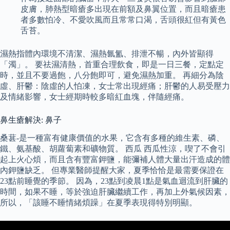
皮膚，肺熱型暗瘡多出現在前額及鼻翼位置，而且暗瘡患
者多數怕冷、不愛吹風而且常常口渴，舌頭很紅但有黃色
舌苔。
濕熱指體內環境不清潔、濕熱氤氳、排泄不暢，內外皆顯得
「濁」。 要祛濕清熱，首重合理飲食，即是一日三餐，定點定
時，並且不要過飽，八分飽即可，避免濕熱加重。 再細分為陰
虛、肝鬱：陰虛的人怕凍，女士常出現經痛；肝鬱的人易受壓力
及情緒影響，女士經期時較多暗紅血塊，伴隨經痛。
鼻生瘡解決: 鼻子
桑葚-是一種富有健康價值的水果，它含有多種的維生素、磷、
鐵、氨基酸、胡蘿蔔素和礦物質。 西瓜 西瓜性涼，喫了不會引
起上火心煩，而且含有豐富鉀鹽，能彌補人體大量出汗造成的體
內鉀鹽缺乏。 但專業醫師提醒大家，夏季恰恰是最需要保證在
23點前睡覺的季節。 因為，23點到凌晨1點是氣血迴流到肝臟的
時間，如果不睡，等於強迫肝臟繼續工作，再加上外氣候因素，
所以，「該睡不睡情緒煩躁」在夏季表現得特別明顯。