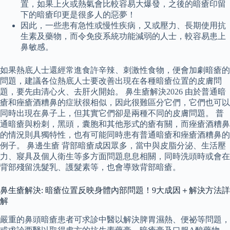
置，如果上火或熱氣會比較容易大爆發，之後的暗瘡印留
下的暗瘡印更是很多人的惡夢！
因此，一些患有急性或慢性疾病，又或壓力、長期使用抗
生素及藥物，而令免疫系統功能減弱的人士，較容易患上
鼻敏感。
如果熱底人士還經常進食許辛辣、刺激性食物，便會加劇暗瘡的
問題，建議各位熱底人士要改善出現在各種暗瘡位置的皮膚問
題，要先由清心火、去肝火開始。 鼻生瘡解決2026 由於普通暗
瘡和痤瘡酒糟鼻的症狀很相似，因此很難區分它們，它們也可以
同時出現在鼻子上，但其實它們卻是兩種不同的皮膚問題。 普
通暗瘡與粉刺，黑頭，囊胞和其他形式的瘡有關，而痤瘡酒糟鼻
的情況則具獨特性，也有可能同時患有普通暗瘡和痤瘡酒糟鼻的
例子。 鼻邊生瘡 背部暗瘡成因眾多，當中與皮脂分泌、生活壓
力、寢具及個人衛生等多方面問題息息相關，同時洗頭時或會在
背部殘留洗髮乳、護髮素等，也會導致背部暗瘡。
鼻生瘡解決: 暗瘡位置反映身體內部問題！9大成因＋解決方法詳
解
嚴重的鼻頭暗瘡患者可求診中醫以解決脾胃濕熱、便祕等問題，