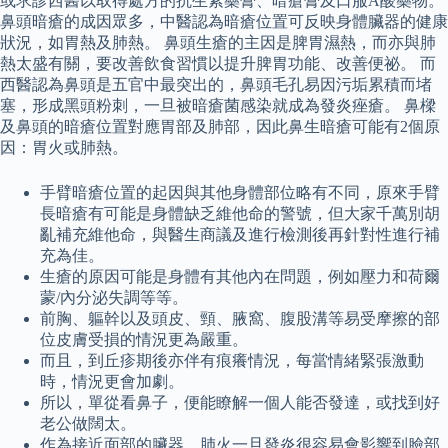
或求診西醫以取得處方的抗生素藥膏、暗瘡膏及口服A酸藥物。
鼻頭暗瘡的成因眾多，中醫認為暗瘡位置可反映身體臟器的健康
狀況，如胃熱及肺熱。 鼻頭生瘡的主因是脾胃濕熱，而亦與肺
熱太盛有關，要改善飲食習慣以提升脾胃功能、改善便祕。 而
西醫認為鼻頭是五官中最突出的，鼻頭毛孔易因污垢累積而堵
塞，形成黑頭粉刺，一旦被暗瘡菌感染就成為發炎痤瘡。 鼻樑
及鼻頭的暗瘡位置對應胃部及肺部，因此鼻生暗瘡可能有2個原
因：胃火或肺熱。
手臂暗瘡位置的起因與其他身體部位略有不同，原來手臂
長暗瘡有可能是身體缺乏維他命的警號，但大家千萬別胡
亂補充維他命，與醫生商議及進行檢測後再針對性進行補
充為佳。
生瘡的原因可能是身體有其他內在問題，例如壓力和荷爾
蒙/內分泌失調等等。
前胸、軀幹以及頭皮、頸、腋窩、腹股溝等易受摩擦的部
位皮膚受損的情況更為嚴重。
而且，到丘疹期後亦伴有痕癢情況，每當情緒緊張激動
時，情況更會加劇。
所以，單從看鼻子，便能瞭解一個人能否發達，或找到好
老公做闊太。
作為接近面部的臟器，肺火一旦發炎很容易會影響到臉部