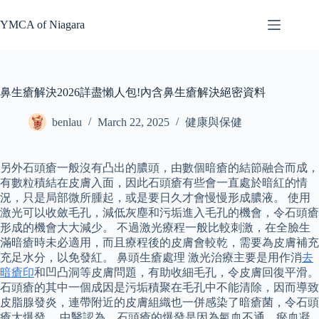
Skip
to
YMCA of Niagara
content
鼻生瘡解決2026詳盡懶人包!內含鼻生瘡解決絕密資料
benlau
March 22, 2025
健康與保健
另外石頭瘡一般沒有凸出的膿頭，由數個暗瘡的結節融合而成，
有數粒積結在皮膚入面，因此石頭瘡有些會一直處於暗紅的情
況，只是局部微所腫起，或是要日久才會慢慢形成膿液。 使用
激光可以收斂毛孔，減低灰塵和污垢進入毛孔的機會，令石頭瘡
形成的機會大大減少。 不過激光療程一般比較刺激，在全臉生
滿暗瘡時未必適用，而且療程後的皮膚會較乾，需要為皮膚補充
充足水分，以免發紅。 鼻頭生瘡處理 激光治療主要是用作消
去
暗瘡印
和凹凸洞等皮膚問題，有助收細毛孔，令皮膚回復平滑。
石頭瘡的其中一個成因是污垢積聚在毛孔中不能清除，因而導致
皮脂腺發炎，連帶附近的皮膚組織也一併感染了暗瘡菌，令石頭
瘡大爆發。 中醫認為，石頭瘡的爆發是因為氣血不通，瘀血凝