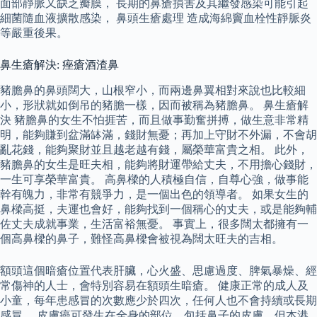
面部靜脈又缺乏瓣膜， 長期的鼻瘡損害及其繼發感染可能引起
細菌隨血液擴散感染， 鼻頭生瘡處理 造成海綿竇血栓性靜脈炎
等嚴重後果。
鼻生瘡解決: 痤瘡酒渣鼻
豬膽鼻的鼻頭闊大，山根窄小，而兩邊鼻翼相對來說也比較細
小，形狀就如倒吊的豬膽一樣，因而被稱為豬膽鼻。 鼻生瘡解
決 豬膽鼻的女生不怕捱苦，而且做事勤奮拼搏，做生意非常精
明，能夠賺到盆滿缽滿，錢財無憂；再加上守財不外漏，不會胡
亂花錢，能夠聚財並且越老越有錢，屬榮華富貴之相。 此外，
豬膽鼻的女生是旺夫相，能夠將財運帶給丈夫，不用擔心錢財，
一生可享榮華富貴。 高鼻樑的人積極自信，自尊心強，做事能
幹有魄力，非常有競爭力，是一個出色的領導者。 如果女生的
鼻樑高挺，夫運也會好，能夠找到一個稱心的丈夫，或是能夠輔
佐丈夫成就事業，生活富裕無憂。 事實上，很多闊太都擁有一
個高鼻樑的鼻子，難怪高鼻樑會被視為闊太旺夫的吉相。
額頭這個暗瘡位置代表肝臟，心火盛、思慮過度、脾氣暴燥、經
常傷神的人士，會特別容易在額頭生暗瘡。 健康正常的成人及
小童，每年患感冒的次數應少於四次，任何人也不會持續或長期
感冒。 皮膚癌可發生在全身的部位，包括鼻子的皮膚，但本港