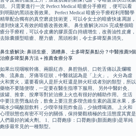
頭。 只需要進行一次 Perfect Medical 暗瘡分手療程 ，便可以看
到明顯的黑頭改善效果。 Perfect Medical 暗瘡分手療程利用醫學
精華配合獨有的真空磨皮技術更，可以令女士的暗瘡快速凋謝，
達到快速又有效的暗瘡改善效果。 鼻生瘡解決2026 完成整個暗
瘡分手療程，可以令皮膚的膠原蛋白持續增生，改善油性皮膚，
去除囊腫型暗瘡、壓力瘡、黑頭粉刺，令士多啤梨鼻消失。
鼻生瘡解決: 鼻頭生瘡、酒糟鼻、士多啤梨鼻點分？中醫推薦9個
治療多啤梨鼻方法＋推薦食療分享
如果出現咽喉幹痛、兩眼紅赤、鼻腔熱烘、口乾舌痛以及爛嘴
角、流鼻血、牙痛等症狀，中醫就認為是「上火」。 火分為虛
火和實火，還要看病人是肝火旺還是肺火旺或者別的類型，所以
藥物不要隨便喫，一定要在醫生指導下服用。 另外中醫針灸、
拔罐、推拿、按摩等對於治療上火也有很好的輔助作用。 生活
中要注意勞逸結合，飲食上要注意多喫含維生素的蔬菜水果，多
喝水少喝酸甜飲料，少喫辛辣煎炸食品，少抽煙喝酒。 上火和
心理狀態也有密不可分的關係，保持樂觀積極的生活態度其實是
人們最好的滅火劑。 1、口脣皰疹：口脣皰疹(顏面皰疹)是單純
皰疹最常見的一種類型。