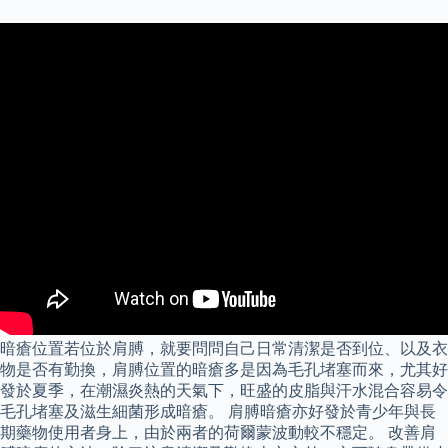
暗瘡位置若位於肩膊，就要問問自己日常清潔是否到位、以及衣
物是否有勤換，肩膊位置的暗瘡多是因為毛孔堵塞而來，尤其好
發於夏季，在潮濕炎熱的天氣下，旺盛的皮脂與汗水混合容易令
毛孔堵塞及滋生細菌形成暗瘡。 肩膊暗瘡亦好發於青少年與長
期藥物使用者身上，由於兩者的荷爾蒙波動較不穩定。 改善肩