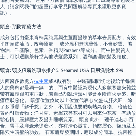
傷的首要原因。 運用下方四個簡單步驟, 讓自己成為專業包裝達
人（請參閱我們的超重行李常見問題解答專頁來獲取更多資
訊）。
頭倉: 預防頭瘡方法
成分包括由臺東肖楠葉純露與生薑酊提煉的草本去屑配方，有效
平衡頭皮油脂，改善搔癢。 成分溫和無抗藥性，不含矽靈、礦
物油、壬基酚、色素、香精與Parabens等成分。 而中性髮質人
士，可以選購茶籽堂其他洗髮露系列，溫和護理頭髮及頭皮。
頭倉: 頭皮痕癢洗頭水推介5. Sebamed USA 日用洗髮水 $99
與西醫多數處方
抗生素
或A酸有別，中醫望聞問切之後給予每個
人的藥劑都是獨一無二的，而有中醫認為現代人多數寒熱夾雜並
帶有氣虛跟濕重症狀，若自己胡亂清熱可能會令陰虛火更盛、暗
瘡症狀惡化。 暗瘡位置位於以上位置代表心火盛或肝火旺，除
了多睡覺「解千愁」之外，不用說也要戒喫熱氣食物。 暗瘡位
置的對應食物：洋甘菊、素馨花等花材可以用來沖花茶，有助放
鬆心情、緩解壓力及提升睡眠質素。 頭倉 此外，蓮子連芯加百
合、雪耳及洋薏米煲糖水，亦有清心滋養、預防眉心、額頭及太
陽穴生暗瘡的功效。 石頭瘡爆發期間，應以成分簡單、抗菌控