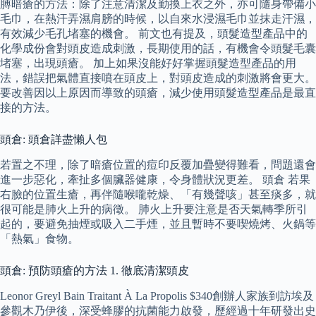
膊暗瘡的方法：除了注意清潔及勤換上衣之外，亦可隨身帶備小
毛巾，在熱汗弄濕肩膀的時候，以自來水浸濕毛巾並抹走汗濕，
有效減少毛孔堵塞的機會。 前文也有提及，頭髮造型產品中的
化學成份會對頭皮造成刺激，長期使用的話，有機會令頭髮毛囊
堵塞，出現頭瘡。 加上如果沒能好好掌握頭髮造型產品的用
法，錯誤把氣體直接噴在頭皮上，對頭皮造成的刺激將會更大。
要改善因以上原因而導致的頭瘡，減少使用頭髮造型產品是最直
接的方法。
頭倉: 頭倉詳盡懶人包
若置之不理，除了暗瘡位置的痘印反覆加疊變得難看，問題還會
進一步惡化，牽扯多個臟器健康，令身體狀況更差。 頭倉 若果
右臉的位置生瘡，再伴隨喉嚨乾燥、「有幾聲咳」甚至痰多，就
很可能是肺火上升的病徵。 肺火上升要注意是否天氣轉季所引
起的，要避免抽煙或吸入二手煙，並且暫時不要喫燒烤、火鍋等
「熱氣」食物。
頭倉: 預防頭瘡的方法 1. 徹底清潔頭皮
Leonor Greyl Bain Traitant À La Propolis $340創辦人家族到訪埃及
參觀木乃伊後，深受蜂膠的抗菌能力啟發，歷經過十年研發出史