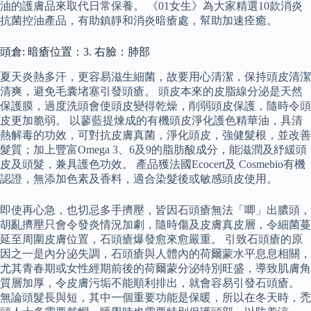
油的護膚品來取代日常保養。 《01女生》為大家精選10款消炎
抗菌控油產品，有助鎮靜和消炎暗瘡處，幫助加速痊癒。
頭倉: 暗瘡位置：3. 右臉：肺部
夏天炎熱多汗，更容易滋生細菌，故要用心清潔，保持頭皮清潔
清爽，避免毛囊堵塞引發頭瘡。 頭皮本來的皮脂線分泌是天然
保護膜，過度洗頭會使頭皮變得乾燥，削弱頭皮保護，隨時令頭
皮更加脆弱。 以蓼藍提煉成的有機頭皮淨化護色精華油，具清
熱解毒的功效，可對抗皮膚真菌，淨化頭皮，強健髮根，並改善
髮質；加上豐富Omega 3、6及9的脂肪酸成分，能滋潤及紓緩頭
皮及頭髮，兼具護色功效。 產品獲法國Ecocert及 Cosmebio有機
認證，無添加色素及香料，適合染髮後或敏感頭皮使用。
即使再心急，也切忌多手擠壓，皆因石頭瘡無法「唧」出膿頭，
胡亂擠壓只會令發炎情況加劇，隨時傷及皮膚真皮層，令細菌蔓
延至周圍皮膚位置，石頭瘡爆發愈來愈嚴重。 引致石頭瘡的原
因之一是內分泌失調，石頭瘡與人體內的荷爾蒙水平息息相關，
尤其青春期或女性經期前後的荷爾蒙分泌特別旺盛，導致肌膚角
質層加厚，令皮膚污垢不能順利排出，就會容易引發石頭瘡。
無論頭髮長與短，其中一個重要功能是保暖，所以在冬天時，禿