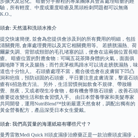
步擴大及惡化。 暗瘡分手療程的專業團隊具豐富處理暗瘡的經
驗，所有輕度、中度或重度暗瘡及黑頭粉刺問題都可以無痛
K.O.。
頭倉: 天然溫和洗頭水推介
提交快速簡便, 並會為您提供會涉及到的所有費用的明細，包括
清關費用, 倉庫處理費用以及其它相關費用等。 若膀胱濕熱、荷
爾蒙失調、背部或頸部的毛孔堵塞的話，便會在這兩個位置長暗
瘡。 暗瘡位置的對應食物：可喝五花茶降身體的火氣，面面俱
圓地降下胃火及腸熱；而竹庶茅根馬蹄水可以清走膀胱濕熱，味
道也十分怡人。 石頭瘡處理不當，癒合後也會在皮膚留下凹凸
洞和疤痕，預防頑固的石頭瘡，平日要注意皮膚清潔，擊退石頭
瘡有6招急救方法。 另外，生活習慣例如飲食不規律、帶妝睡
覺、熬夜，又或者喫生冷食物，都有機會導致石頭瘡，改善石頭
瘡要從改變生活和飲食習慣入手。 由日本營養學家和美髮專家
共同開發，運用NutriBlend™技術嚴選天然食材，調配出獨有的
黃金營養配方，產品深受日本女生愛戴。
頭倉: 我們高質量的海運紙箱有哪些尺寸？
曼秀雷敦Medi Quick H頭皮濕疹治療藥正是一款治療頭皮濕疹，