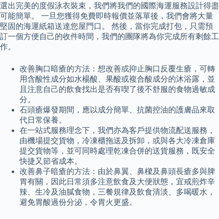
選出完美的度假泳衣裝束，我們將我們的國際海運服務設計得盡
可能簡單。 一旦您獲得免費即時報價並落單後，我們會將大量
堅固的海運紙箱送達您屋門口。 然後，當你完成打包，只需預
訂一個方便自己的收件時間，我們的團隊將為你完成所有剩餘工
作。
改善胸口暗瘡的方法：想改善或抑止胸口反覆生瘡，可轉
用含酸性成分如水楊酸、果酸或複合酸成分的沐浴露，並
且注意自己的飲食找出是否有喫了後不舒服的食物過敏成
分。
石頭瘡爆發期間，應以成分簡單、抗菌控油的護膚品來取
代日常保養。
在一站式服務理念下，我們亦為客戶提供物流配送服務，
由機場提交貨物，冷凍櫃拖送及拆卸，或與各大冷凍倉庫
提交貨物等，並可同時處理乾凍合併的送貨服務，既安全
快捷又節省成本。
改善鼻子暗瘡的方法：由於鼻翼、鼻樑及鼻頭長瘡多與脾
胃有關，因此日常須多注意飲食及大便狀態，宜戒煎炸辛
辣、生冷及油膩食物，三餐規律及飲食清淡、多喝暖水，
避免胃酸過份分泌，令胃火更盛。