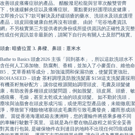
改善頭皮瘙癢症狀的產品。 醋酸潑尼松龍與甘草次酸雙管齊
下，快速緩解炎症以及瘙癢症狀。 重點要好好護理頭皮健康，
立即推介以下7款可解決及紓緩頭瘡的藥水、洗頭水及頭皮護理
產品，頭皮回復健康自然再沒有頭瘡。 由於『宅谷地產資訊
網』不另核實第三方提供者的身份或所提供資訊的正確性及完整
性或任何資訊並非最新的，請閣下自行向有關人士及部門核實。
頭倉: 暗瘡位置 3. 鼻樑、鼻頭：薏米水
Bathe to Basics 頭倉2026 主張「回到基本」，所以這款洗頭水不
含任何人工添加物、防腐劑、香精，並加入了小麥蛋白、維他命
B5 、艾草香精等成分，加強滋潤和保濕功效，使髮質更強壯。
ROHASEED – 頭倉 茶籽調理及防脫洗髪露 $158這支洗髪露採用
有機茶籽無矽配方，讓你從根源開始調理頭皮、毛囊及頭髮健
康，有助改善多種頭皮頭髮問題，例如脫髮、頭皮屑、頭瘡、敏
感痕癢、毛燥，甚至太乾或太油的頭皮頭髮。 如不勤於洗頭，
塵埃與油脂會在頭皮形成污垢，或使用定型產品後，未能徹底潔
淨，導致留下殘餘物堵塞頭皮毛囊而引致毛囊發炎，繼而形成頭
瘡。 當從香港海運紙箱去澳洲時，您的運輸件將搭乘多種不同
的車輛行駛數千英里。 這就是為什麼在物品啟程之前安全妥善
對其進行包裝, 是確保物件在到達目的地時不出現任何凹痕或碰