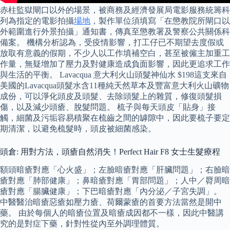
赤柱監獄閘口以外的場景，被商務及經濟發展局電影服務統籌科
列為指定的電影拍攝
場地
，製作單位須填寫「在懲教院所閘口以
外範圍進行外景拍攝」通知書，傳真至懲教署及警察公共關係科
備案。 機構分析認為，受疫情影響，打工仔已不期望去度假或
放取有意義的假期，不少人以工作填補空白，甚至被僱主加重工
作量，無疑增加了壓力及對健康造成負面影響，因此更追求工作
與生活的平衡。 Lavacqua 意大利火山頭髮神仙水 $198這支來自
美國的Lavacqua頭髮水含11種純天然草本及豐富意大利火山礦物
成份，可以淨化頭皮及頭髮、去除頭髮上的雜質，修復頭髮損
傷，以及減少頭瘡、脫髮問題。 梳子與每天頭皮「貼身」接
觸，細菌及污垢容易積聚在梳齒之間的罅隙中，因此要梳子要定
期清潔，以避免梳髮時，頭皮被細菌感染。
頭倉: 用對方法，頭瘡自然消失！Perfect Hair F8 女士生髮療程
額頭暗瘡對應「心火盛」；左臉暗瘡對應「肝臟問題」；右臉暗
瘡對應「肺部健康」；鼻暗瘡對應「胃部問題」；人中／脣周暗
瘡對應「腸臟健康」；下巴暗瘡對應「內分泌／子宮失調」。
中醫醫治暗瘡惡瘡如壓力瘡、荷爾蒙瘡的首要方法當然是開中
藥。 由於每個人的暗瘡位置及暗瘡成因都不一樣，因此中醫講
究的是對症下藥，針對性從內至外調理體質。