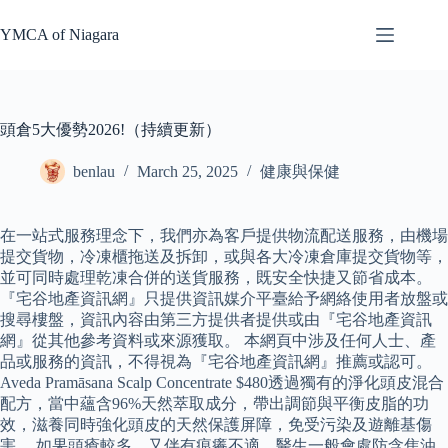
Skip
to
YMCA of Niagara
content
頭倉5大優勢2026!（持續更新）
benlau
March 25, 2025
健康與保健
在一站式服務理念下，我們亦為客戶提供物流配送服務，由機場
提交貨物，冷凍櫃拖送及拆卸，或與各大冷凍倉庫提交貨物等，
並可同時處理乾凍合併的送貨服務，既安全快捷又節省成本。
『宅谷地產資訊網』只提供資訊媒介平臺給予網絡使用者放盤或
搜尋樓盤，資訊內容由第三方提供者提供或由『宅谷地產資訊
網』從其他參考資料或來源獲取。 本網頁中涉及任何人士、產
品或服務的資訊，不得視為『宅谷地產資訊網』推薦或認可。
Aveda Pramāsana Scalp Concentrate $480透過獨有的淨化頭皮混合
配方，當中蘊含96%天然萃取成分，帶出調節與平衡皮脂的功
效，滋養同時強化頭皮的天然保護屏障，免受污染及遊離基傷
害。 如果頭瘡較多，又伴有痕癢不適，醫生一般會處防含焦油