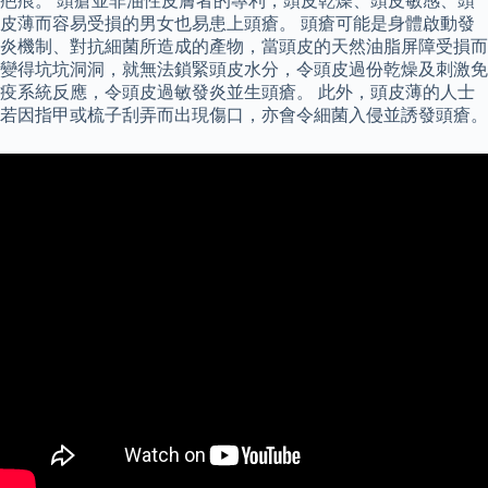
疤痕。 頭瘡並非油性皮膚者的專利，頭皮乾燥、頭皮敏感、頭
皮薄而容易受損的男女也易患上頭瘡。 頭瘡可能是身體啟動發
炎機制、對抗細菌所造成的產物，當頭皮的天然油脂屏障受損而
變得坑坑洞洞，就無法鎖緊頭皮水分，令頭皮過份乾燥及刺激免
疫系統反應，令頭皮過敏發炎並生頭瘡。 此外，頭皮薄的人士
若因指甲或梳子刮弄而出現傷口，亦會令細菌入侵並誘發頭瘡。