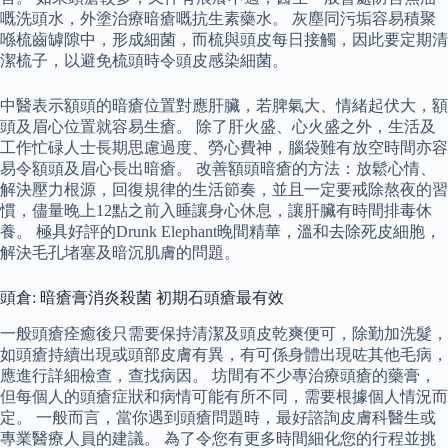
嘅洗頭水，外塗治療暗瘡嘅抗生素藥水。 灰塵同污垢容易積聚
喺梳齒罅隙中，形成細菌，而梳與頭皮每日接觸，因此要定期清
潔梳子，以避免梳頭時令頭皮感染細菌。
中醫表示額頭的暗瘡位置對應肝臟，若脾氣大、情緒起伏大，額
頭及眉心位置就容易生瘡。 除了肝火盛、心火盛之外，生活及
工作忙碌人士長期思慮過度、勞心費神，腦袋難有放空時間亦容
易令額頭及眉心長出暗瘡。 改善額頭暗瘡的方法：放鬆心情、
解決壓力根源，回復規律的生活節奏，並且一定要戒除熬夜的習
慣，儘量晚上12點之前入睡讓身心休息，讓肝臟有時間排毒休
養。 極具好評的Drunk Elephant晚間精華，溫和去除死皮細胞，
解決毛孔堵塞及暗沉肌膚的問題。
頭倉: 暗瘡膏消炎殺菌 初期石頭瘡最有效
一般頭瘡痊癒後只需要保持清潔及頭皮乾爽便可，除勤加洗髮，
如頭瘡持續出現或頭部皮膚有異，有可係身體出現咗其他毛病，
應進行詳細檢查，查找病因。 坊間有不少專治療頭瘡的藥膏，
但每個人的頭瘡症狀和病情可能有所不同，需要根據個人情況而
定。 一般而言，當你遇到頭瘡問題時，最好諮詢皮膚科醫生或
專業醫療人員的建議。 為了令您有更多時間細化您的行程並挑