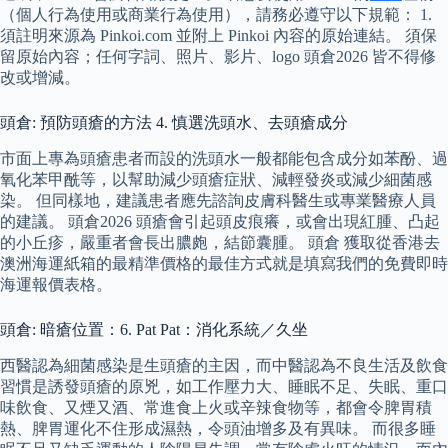
（個人行為使用或商業行為使用），請務必遵守以下規範： 1.
須註明來源為 Pinkoi.com 並附上 Pinkoi 內容的原始連結。 須保
留原始內容；任何字詞、照片、影片、logo 頭倉2026 皆不得修
改或增減。
頭倉: 預防頭瘡的方法 4. 慎選洗頭水、去頭瘡成分
市面上專為頭瘡患者而設的洗頭水一般都能包含成分如苯酚、過
氧化苯甲酰等，以幫助減少頭瘡症狀、減輕發炎或減少細菌感
染。 但同樣地，建議患者應先諮詢皮膚科醫生或專業醫療人員
的建議。 頭倉2026 頭瘡會引起頭皮痕癢，或會出現紅腫、凸起
的小丘疹，嚴重者會長出膿皰，結節囊腫。 頭倉 獲取從香港去
澳洲海運紙箱的最精準價格的最佳方式就是填寫我們的免費即時
海運報價表格。
頭倉: 暗瘡位置：6. Pat Pat：消化系統／久坐
西醫認為細菌感染是生頭瘡的主因，而中醫認為不良生活及飲食
習慣是誘發頭瘡的原兇，如工作壓力大、睡眠不足、失眠、重口
味飲食、又煙又酒、常進食上火或辛辣食物等，都會令脾胃積
熱、脾胃運化不住形成濕熱，令頭油增多及有異味。 而很多睡