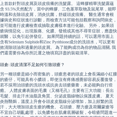
上首款針對頭皮屑及頭皮痕癢的洗髮露。 這蜂膠精華洗髮露蘊
含 93.5%天然配方，當中的蜂膠、三色堇萃取物及鼠尾草，能即
時溫和去除頭皮屑，消炎抗菌，舒緩頭皮痕癢。 醫生通常會根
據病史和症狀進行診斷，而檢查方法可能包括觀察和詢問病史，
並可能進行皮膚檢查或抽取皮膚樣本進行化驗。 另外，如果頭
瘡病情惡化，出現脹痛、化膿、發燒或其他不尋常症狀，應盡快
就醫，以免引起併發症。 如果問題持續的話，可以選用市面上
含有Selenium Sulphide和Zinc Pyrithione成分的洗頭水，可以更有
效清除頭油和過量的頭皮屑。 為了能夠成功為你的物品清關, 我
們還需要你為你所託運之物填寫詳盡的裝箱清單。
頭倉: 頭皮清潔不足如何引致頭瘡？
另一種頭瘡是細小而密集的，頭瘡患者的頭皮上會長滿細小紅腫
的瘡仔，可能具有小膿頭，即使沒有疼痛感覺卻容易反覆復發，
若不採用治頭瘡的洗頭水或抗炎去頭瘡藥膏，未必能夠自行痊
癒。 人體皮膚表面的毛囊（又稱毛孔）主要有三大功能：長出
毛髮、排走汗水油脂及角質、分泌皮脂線物以保護皮膚。 夏天
炎熱翳焗，溫度上升會令頭皮皮脂線分泌增加，加上頻繁的流
汗，大大增加頭皮生瘡的機會。 石頭瘡、壓力瘡及荷爾蒙瘡等
不宜自己胡亂處理，以免膿包在肌膚底層破裂，令暗瘡問題進一