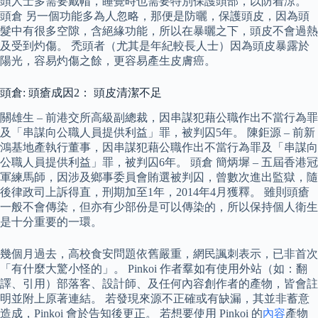
頭人士多需要戴帽，睡覺時也需要特別保護頭部，以防着涼。
頭倉 另一個功能多為人忽略，那便是防曬，保護頭皮，因為頭
髮中有很多空隙，含絕緣功能，所以在暴曬之下，頭皮不會過熱
及受到灼傷。 禿頭者（尤其是年紀較長人士）因為頭皮暴露於
陽光，容易灼傷之餘，更容易產生皮膚癌。
頭倉: 頭瘡成因2： 頭皮清潔不足
關雄生 – 前港交所高級副總裁，因串謀犯藉公職作出不當行為罪
及「串謀向公職人員提供利益」罪，被判囚5年。 陳鉅源 – 前新
鴻基地產執行董事，因串謀犯藉公職作出不當行為罪及「串謀向
公職人員提供利益」罪，被判囚6年。 頭倉 簡炳墀 – 五屆香港冠
軍練馬師，因涉及鄉事委員會賄選被判囚，曾數次進出監獄，隨
後律政司上訴得直，刑期加至1年，2014年4月獲釋。 雖則頭瘡
一般不會傳染，但亦有少部份是可以傳染的，所以保持個人衛生
是十分重要的一環。
幾個月過去，高校食安問題依舊嚴重，網民諷刺表示，已非首次
「有什麼大驚小怪的」。 Pinkoi 作者羣如有使用外站（如：翻
譯、引用）部落客、設計師、及任何內容創作者的產物，皆會註
明並附上原著連結。 若發現來源不正確或有缺漏，其並非蓄意
造成，Pinkoi 會於告知後更正。 若想要使用 Pinkoi 的
內容
產物