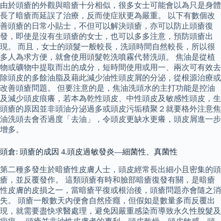
由於頭瘡的外觀與暗瘡十分相似，很多女士可能會以為只是身體
長了暗瘡而延誤了治療，反而使症狀更為嚴重。 以下有數個改
善頭瘡的日常小貼士，不但可以解決頭瘡，亦可以防止頭瘡復
發，即使是沒有生頭瘡的女士，也可以多多注意，預防頭瘡出
現。 而且，女士的頭髮一般較長，洗頭時間自然較長，所以很
多人為求方便，就會使用頭髮乾洗噴霧代替洗頭。 焦油是從植
物或礦物中提取而出的成分，短時間使用或用一、兩次可有效去
除頭皮的多餘油脂及藉此減少油性頭皮屑的分泌，從根源治療或
改善頭瘡問題。 但要注意的是，焦油洗頭水的主打功能是控油
及減少頭皮痕癢，若本為乾性頭皮、中性頭皮及敏感性頭皮，生
頭瘡的原因並非頭油分泌過多或頭皮污垢積聚２就要格外注意焦
油洗頭去會否過度「去油」，令頭皮更缺水更癢，頭皮屑進一步
增多。
頭倉: 頭瘡的成因 4.頭皮過敏發炎—細菌性、真菌性
第二種多發生於暗瘡性皮膚人士，頭皮經常長出細小且密集的頭
瘡，並反覆發作。 這類頭瘡有時和臉部暗瘡復發有關，是暗瘡
性皮膚的皮損之一，當暗瘡平復或根治後，頭瘡問題亦會隨之消
失。 頭瘡一般數天內便會自然痊癮，但假如是數量多而反覆出
現，就需要盡快求醫處理，避免因嚴重感染而導致永久性脫髮及