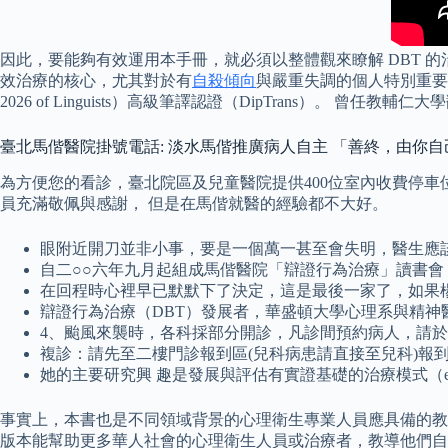
因此，要能夠有效運用本手冊，就必須以整體觀來瞭解 DBT 
效治療的核心，尤其對於有
自殺傾向
與嚴重失調的個人特別重要。 英國
2026 of Linguists）高級筆譯認證（DipTrans）
臺北馬偕醫院掛號電話: 淡水馬偕推廣病人自主 「善終，由你
為方便您的看診，臺北院區及兒童醫院提供400位室內收費停車
員充滿敬佩與感謝， 但是在馬偕就醫的經驗都不大好。
眼附近開刀並非小事，要是一個萬一甚至會失明，醫生應
自二○○六年九月起組成馬偕醫院「辯證行為治療」讀書會
在回程時心裡早已默默下了決定，這是最後一家了，如果
辯證行為治療（DBT）發展者，華盛頓大學心理系與精
4、颱風來襲時，各科採部分開診，凡診間預約病人，請
複診：請先至二樓門診報到區(兒科病患請直接至兒科)報
她的主要研究興 趣是發展與評估有實證基礎的治療模式（eviden
事實上，本書也是不同領域背景的心理衛生專業人員應具備的教
版本能幫助更多華人社會的心理衛生人員或治療者，教導他們自