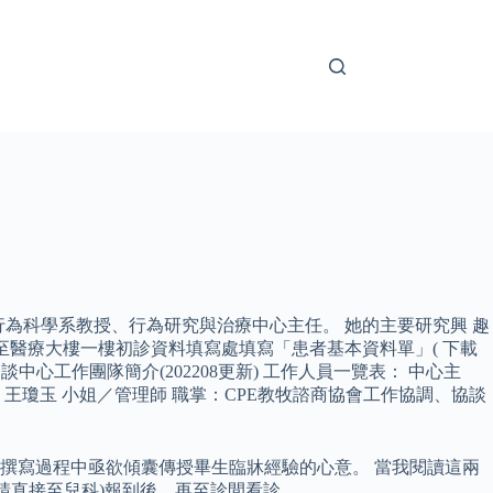
為科學系教授、行為研究與治療中心主任。 她的主要研究興 趣
診：請先至醫療大樓一樓初診資料填寫處填寫「患者基本資料單」( 下載
心工作團隊簡介(202208更新) 工作人員一覽表： 中心主
王瓊玉 小姐／管理師 職掌：CPE教牧諮商協會工作協調、協談
撰寫過程中亟欲傾囊傳授畢生臨牀經驗的心意。 當我閱讀這兩
請直接至兒科)報到後，再至診間看診。