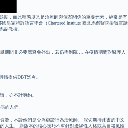
的態度，而此種態度又是治療師與個案關係的重要元素，經常是有
皇家特許語言學會（Chartered Institute 臺北馬偕醫院掛號電話
外文系副教授。
風期間非必要應避免外出，若仍需到院 … 在疫情期間對醫護人
持續提供DBT迄今。
保留，亦不計爽約。
神疾病的人們。
資源，不論他們是否為辯證行為治療師。 深切期待此書的中文
的人生。 新版本的核心技巧不單針對邊緣性人格或高自殺風險