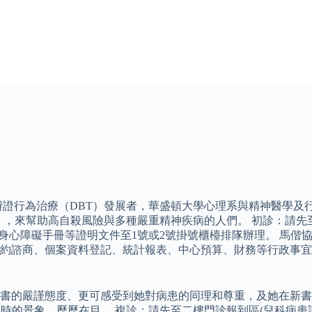
證行為治療（DBT）發展者，華盛頓大學心理系與精神醫學及行
reatments），來幫助高自殺風險與多種嚴重精神疾病的人們。 初
身心障礙手冊等證明文件至1號或2號掛號櫃檯排隊辦理。 馬偕協談中
預約諮商、個案資料登記、統計報表、中心預算、財務等行政事宜 
書的嚴謹態度、更可感受到她對病患的同理和尊重，及她在新書
時的景象，歷歷在目。 複診：請先至二樓門診報到區(兒科病患