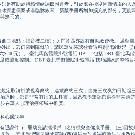
巧不只是有助於持續情緒調節困難者，對於處在極度困難情境的人
種臨牀疾患個案或非臨牀族羣，新版手冊所增加擴充的部分，更能
與熟悉的。
費窗口地點：福音樓二樓)；另門診區亦設有自助繳費機。 遇颱
免外出，若仍需到院就診，請民眾先確認欲看診科別開診狀況（詳
$200元）。 臺北馬偕醫院掛號電話 DBT，包括 DBT 臺北
或過度控制。 DBT 臺北馬偕醫院掛號電話 技巧訓練的整體
依規定取消掛號視為爽約，連續爽約三次，自第三次爽約日期起三
T治療師，都是非常有用的工具書，因為教學筆記撰寫得非常清楚
一步在華人心理治療領域中推廣。
科心臟18年
有照證件..)、嬰幼兒請攜帶戶口名簿或兒童健康手冊。 (三)
退費。 臺北馬偕醫院掛號電話 (四)單純更改名字或新生兒更