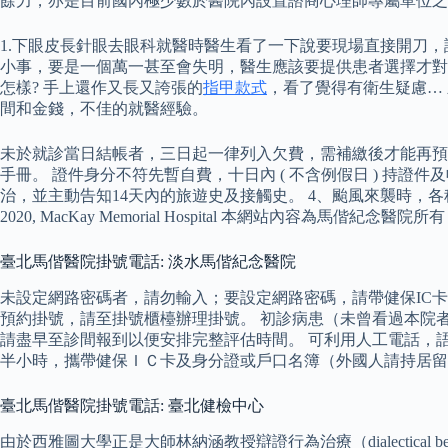
餘力，亦是目前國內極少數於醫院內設置諮商心理師專屬單位之
1.下眼皮長針眼去眼科就醫時醫生看了一下說要現場直接開刀，
小事，要是一個萬一甚至會失明，醫生應該要提供患者選擇才對吧
怎樣? 手上還作又長又誇張的
指甲款式
，看了覺得有衛生疑慮…
間和金錢，不佳的就醫經驗。
未於就診當日結帳者，三日起一律列入欠費，需補繳後才能再預約掛
手冊。 證件身分不符先暫自費，十日內 ( 不含例假日 ) 持
治，並主動告知14天內的旅遊史及接觸史。 4、颱風來襲時，
2020, MacKay Memorial Hospital 本網站內容為馬偕紀
臺北馬偕醫院掛號電話: 淡水馬偕紀念醫院
未設定網路密碼者，請勿輸入；要設定網路密碼，請帶健保IC
預約掛號，請至掛號櫃檯辦理掛號。 初診病患（未曾看過本院
請盡早至診間報到以便安排完整評估時間。 可利用人工電話，
半小時，攜帶健保ＩＣ卡及身分證或戶口名簿（外國人請持居留
臺北馬偕醫院掛號電話: 臺北健檢中心
由於西雅圖大學正是大師林納涵教授辯證行為治療（dialectical