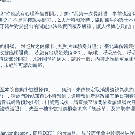
機構。
說”你應該有心理準備要開刀了齁? ”我第一次長針眼，事前也沒
? 而不是直接說要開刀… 2.去牙科就診時，協助醫生的護士
 牙醫生對於提出的問題無法確實回覆及解釋，讓人很擔心只能
號。 附照片之健保卡 ( 無照片加驗身分證)； 臺北馬偕醫院
證件及收據臨櫃退費。 若您有出現發燒[≧38℃]、咳嗽、呼吸急
各科採部分開診，凡診間預約病人，請於一個月內持原預約單至掛
念醫院所有，未經許可請勿轉載。
卡至本院自動掛號機操作。 2、爽約：未依規定取消掛號視為爽
者），請於門診結束前1小時報到，逾時報到者將改掛其他日期看
語音或網路預約掛號；掛號完成後，請直接至診間依看診燈號次序
證或護照），先至一樓掛號批價櫃臺填寫「初診單」及抽取辦理
 behavior therapy，簡稱DBT）的發展地，故於該年會中