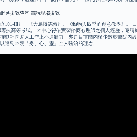
|網路掛號查詢|電話現場掛號
101-III》、《大鳥博德傳》、《動物與四季的創意教學》。
師專技高等考試。 本中心得依實習諮商心理師之個人經歷，邀請
推動社區助人工作上不遺餘力，亦是目前國內極少數於醫院內設
以達到本院「身、心、靈」全人醫治的理念。