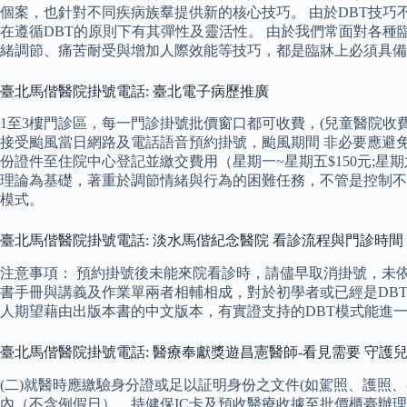
個案，也針對不同疾病族羣提供新的核心技巧。 由於DBT技
在遵循DBT的原則下有其彈性及靈活性。 由於我們常面對各
緒調節、痛苦耐受與增加人際效能等技巧，都是臨牀上必須具備
臺北馬偕醫院掛號電話: 臺北電子病歷推廣
1至3樓門診區，每一門診掛號批價窗口都可收費，(兒童醫院收
接受颱風當日網路及電話語音預約掛號，颱風期間 非必要應避
份證件至住院中心登記並繳交費用（星期一~星期五$150元;星期六
理論為基礎，著重於調節情緒與行為的困難任務，不管是控制不足
模式。
臺北馬偕醫院掛號電話: 淡水馬偕紀念醫院 看診流程與門診時間
注意事項： 預約掛號後未能來院看診時，請儘早取消掛號，未
書手冊與講義及作業單兩者相輔相成，對於初學者或已經是DB
人期望藉由出版本書的中文版本，有實證支持的DBT模式能進
臺北馬偕醫院掛號電話: 醫療奉獻獎遊昌憲醫師-看見需要 守護兒
(二)就醫時應繳驗身分證或足以証明身份之文件(如駕照、護照、
內（不含例假日），持健保IC卡及預收醫療收據至批價櫃臺辦理