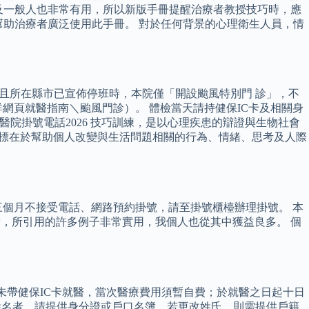
及一般人也非常有用，所以新版手冊提醒治療者教授技巧時，應
幫助治療者廣泛使用此手冊。 對於任何背景的心理衛生人員，情
風且所在縣市已宣佈停班時，本院僅「開設颱風特別門 診」，不
網頁就醫指南＼颱風門診）。 體檢當天請持健保IC卡及相關身
馬偕醫院掛號電話2026 技巧訓練，是以心理疾患的辯證與生物社會
目標在於幫助個人改變與生活問題相關的行為、情緒、思考及人際
個月不接受電話、網路預約掛號，請至掛號櫃檯辦理掛號。 本
，所引用的許多例子非常實用，我個人也從其中獲益良多。 個
因故未帶健保IC卡就醫，當次醫療費用須暫自費；於就醫之日起十日
改姓名者，請提供身分證或戶口名簿，若更改姓氏，則需提供戶籍