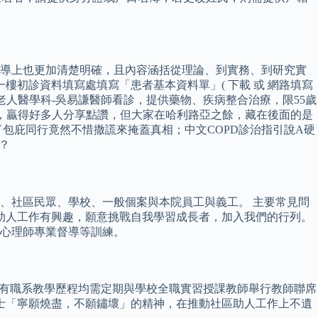
教導上也更加清楚明確，且內容涵括從理論、到實務、到研究實
樓初診資料填寫處填寫「患者基本資料單」( 下載 或 網路填寫
老人醫學科-吳易謙醫師看診，提供藥物、疾病整合治療，限55歲
歌，贏得好多人分享點讚，但大家在哈利路亞之餘，藏在後面的是
了包庇同行竟然不惜撒謊來掩蓋真相；中文COPD診治指引說A硬
？
、社區民眾、學校、一般個案與本院員工與義工。 主要常見問
療助人工作有興趣，願意挑戰自我學習成長者，加入我們的行列。
心理師專業督導等訓練。
所有職系教學歷程均需定期與學校全職實習授課教師舉行教師聯席
士「寧願燒盡，不願鏽壞」的精神，在推動社區助人工作上不遺