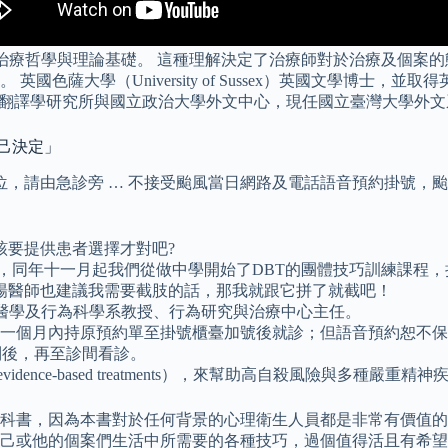
的治療哲學與理論基礎。 這種理解決定了治療師對於治療及個案
色薩大學（University of Sussex）英國文學博士，並取得英國
。 曾任教輔仁大學翻譯學研究所與國立政治大學外文中心，現任國立臺灣大學
自己決定」
位，請由急診旁 … 不接受颱風當日網路及電話語音預約掛號，颱
該要提供患者選擇才對吧?
，同年十一月起我們從做中學開始了DBT的團體技巧訓練課程，
楊醫師也建議我需要截肢的話，那我就跟它拼了就截吧！
神醫學及行為科學系教授、行為研究與治療中心主任。
於一個月內持原預約單至掛號櫃臺加號後就診；但語音預約恕不
到後，再至診間看診。
ce-based treatments），來幫助高自殺風險與多種嚴重精
科書，因為本書對於任何背景的心理衛生人員都是非常有價值的
己或他的個案們生活中所需要的各種技巧，過個值得活且有希望