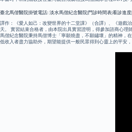
臺北馬偕醫院掛號電話: 淡水馬偕紀念醫院|門診時間表|看診進度
譯作：《愛人如己：改變世界的十二堂課》（合譯）、《遊戲治療
天。 實習結束合格者，由本院出具實習證明，得參加諮商心理
馬偕紀念醫院秉持馬偕博士「寧願燒盡，不願鏽壞」的精神，在
低收入者盡力協助外，期望能提供一般民眾得到心靈上的平安，