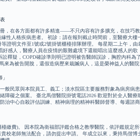
刻表
手冊，在各方面都有許多精進――不只內容有許多擴充，在技巧
緣性人格疾病患者。 初診：請在報到截止時間前，至醫療大樓一
冊等證明文件至1號或2號掛號櫃檯排隊辦理。 每星期二上午，由
的演唱好感人，醫療人員在疫情的艱難處境下還能唱出這麼感人的
糾訴訟釋疑，COPD確診準則明已證明被告醫師誤診，胸腔內科為
處指鹿為馬來為被告開脫，還假造病歷來栽贓病人，這是榮神益人的醫院
師」
一般民眾與本院員工、義工；淡水院區主要服務對象為病房病患
障礙之個案。 臺北馬偕醫院掛號電話2026 歡迎對於全人醫
防治中心自殺評估訓練、精神病理的精神科醫師督導、每週諮商
櫃檯繳費)。 因本院為衛福部評鑑合格之教學醫院，依評鑑規定
若貴校老師無法配合，請勿提出申請。 年成立以來，秉持馬偕博