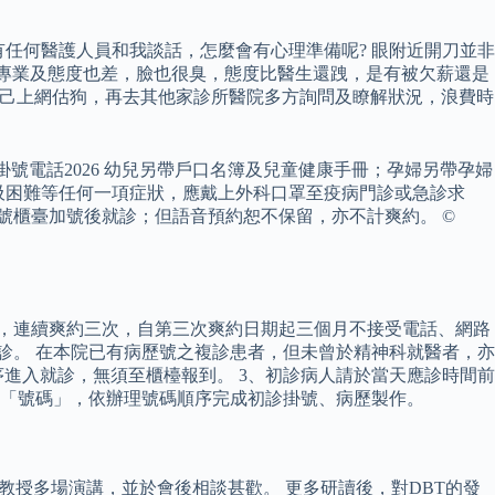
有任何醫護人員和我談話，怎麼會有心理準備呢? 眼附近開刀並非
不專業及態度也差，臉也很臭，態度比醫生還跩，是有被欠薪還是
自己上網估狗，再去其他家診所醫院多方詢問及瞭解狀況，浪費時
掛號電話2026 幼兒另帶戶口名簿及兒童健康手冊；孕婦另帶孕婦
促、呼吸困難等任何一項症狀，應戴上外科口罩至疫病門診或急診求
號櫃臺加號後就診；但語音預約恕不保留，亦不計爽約。 ©
約，連續爽約三次，自第三次爽約日期起三個月不接受電話、網路
診。 在本院已有病歷號之複診患者，但未曾於精神科就醫者，亦
進入就診，無須至櫃檯報到。 3、初診病人請於當天應診時間前
「號碼」，依辦理號碼順序完成初診掛號、病歷製作。
聆聽林納涵教授多場演講，並於會後相談甚歡。 更多研讀後，對DBT的發