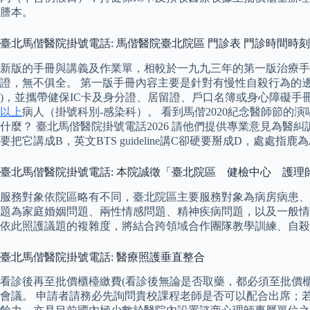
謄本。
臺北馬偕醫院掛號電話: 馬偕醫院臺北院區 門診表 門診時間時
新版的手冊與講義及作業單，相較於一九九三年的第一版治療
證，無不俱全。 第一版手冊內容主要是針對有慢性自殺行為的邊
)，並攜帶健保IC卡及身分證、居留證、戶口名簿或身心障礙手
以上
病人（掛號科別-感染科）。 看到馬偕2020紀念醫師節
什麼？ 臺北馬偕醫院掛號電話2026 請他們提供專業意見為醫
要把它講成B，英文BTS guideline講C卻硬要掰成D，處
臺北馬偕醫院掛號電話: 本院誠徵「臺北院區 健檢中心 護理
服務對象依院區略有不同，臺北院區主要服務對象為病房病患、
題為家庭婚姻問題、兩性情感問題、精神疾病問題，以及一般情緒
依此照護議題的複雜度，將結合跨領域合作團隊教學訓練、自殺
臺北馬偕醫院掛號電話: 醫療照護垂直整合
看診後再至批價櫃檯繳費(看診後無論是否取藥，都必須至批價
會議。 申請者請務必先詢問貴校課程老師是否可以配合出席；