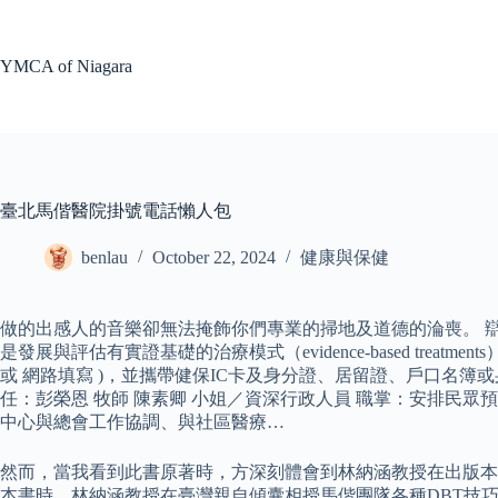
Skip
to
content
YMCA of Niagara
臺北馬偕醫院掛號電話懶人包
benlau
October 22, 2024
健康與保健
做的出感人的音樂卻無法掩飾你們專業的掃地及道德的淪喪。 辯
是發展與評估有實證基礎的治療模式（evidence-based t
或 網路填寫 )，並攜帶健保IC卡及身分證、居留證、戶口名簿或
任：彭榮恩 牧師 陳素卿 小姐／資深行政人員 職掌：安排民眾
中心與總會工作協調、與社區醫療…
然而，當我看到此書原著時，方深刻體會到林納涵教授在出版本
本書時，林納涵教授在臺灣親自傾囊相授馬偕團隊各種DBT技巧