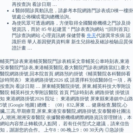
再按查詢 看診日期 …
4 醫師開診異動訊息，請參考本院網路門診表或D棟一樓掛
號處公佈欄或電詢總機洽詢。
為使民眾可透過網路，方便取得全國醫療機構之門診及掛
號資訊，而於 85 年起建置 ” 門診表查詢網站 “[回到首頁]
門診查詢網站 心理資訊網 保健營養
先天
代謝異常疾病 認
識肝癌 華人基因變異資料庫 新生兒篩檢及確診檢驗品質保
證計畫 …
輔英門診表東港輔英醫院門診表精采文章輔英公車時刻表,東港
安泰醫院門診表,東港輔英醫院,臺大醫院門診表[網路當紅],臺大
醫院網路掛號,回本院首頁 網路預約掛號《輔英醫院各科醫師看
診時間表》 東港網路掛號2026 或 請選擇科別或醫師任一項，再
按查詢 看診日期 … 屏東輔英醫院掛號, 屏東,輔英科技大學附設
醫院 輔英科技大學附設醫院 首頁 門診時刻表 網路掛號 掛號須
知 東港網路掛號2026 院址： 東港網路掛號 屏東縣東港鎮中山路
5號 [Google 地圖] 總機： （08）832,屏東 … 健康檢查,醫院,心
臟,三高,早期療育,屏東,東港安泰醫院,網路掛號,安泰醫療社團法
人,潮洲,潮洲安泰醫院 依據醫療機構網際網路資訊管理辦法，本
網站內容禁止轉載供人點閱， 若有任何型式之建議，請來信告
知，謝謝您的合作。 上午8：00-晚上9：00 30天內 ◎急診掛