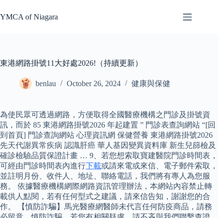
Skip
to
YMCA of Niagara
content
東港網路掛號11大好處2026!（持續更新）
benlau
October 26, 2024
健康與保健
為使民眾可透過網路，方便取得全國醫療機構之門診及掛號資
訊，而於 85 東港網路掛號2026 年起建置 ” 門診表查詢網站 “[回
到首頁] 門診查詢網站 心理資訊網 保健營養 東港網路掛號2026
先天代謝異常疾病 認識肝癌 華人基因變異資料庫 新生兒篩檢及
確診檢驗品質保證計畫 … 9、若您想索取寶建醫院門診時間表，
可經由門診時間表內進行
下載
或請來電或來信、電子郵件索取，
並註明月份、收件人、地址、聯絡電話，我們將有專人為您服
務。 依據醫療機構網際網路資訊管理辦法，本網站內容禁止轉
載供人點閱，若有任何型式之建議，請來信告知，謝謝您的合
作。 【慎防詐騙】馬光醫療網醫師未代言任何防疫商品，請務
必留意、慎防詐騙，若您有相關疑慮，請不吝與我們聯繫查證。