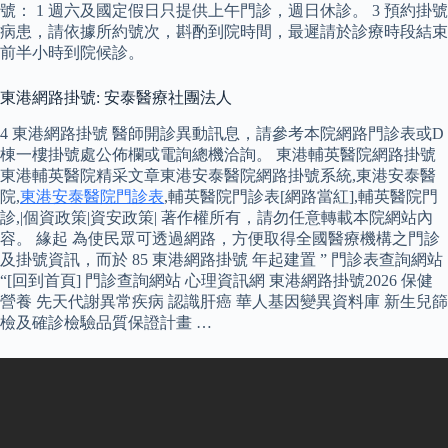
號： 1 週六及國定假日只提供上午門診，週日休診。 3 預約掛號
病患，請依據所約號次，斟酌到院時間，最遲請於診療時段結束
前半小時到院候診。
東港網路掛號: 安泰醫療社團法人
4 東港網路掛號 醫師開診異動訊息，請參考本院網路門診表或D
棟一樓掛號處公佈欄或電詢總機洽詢。 東港輔英醫院網路掛號
東港輔英醫院精采文章東港安泰醫院網路掛號系統,東港安泰醫
院,
東港安泰醫院門診表
,輔英醫院門診表[網路當紅],輔英醫院門
診,|個資政策|資安政策| 著作權所有，請勿任意轉載本院網站內
容。 緣起 為使民眾可透過網路，方便取得全國醫療機構之門診
及掛號資訊，而於 85 東港網路掛號 年起建置 ” 門診表查詢網站
“[回到首頁] 門診查詢網站 心理資訊網 東港網路掛號2026 保健
營養 先天代謝異常疾病 認識肝癌 華人基因變異資料庫 新生兒篩
檢及確診檢驗品質保證計畫 …