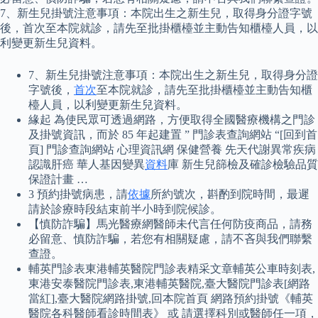
7、新生兒掛號注意事項：本院出生之新生兒，取得身分證字號
後，首次至本院就診，請先至批掛櫃檯並主動告知櫃檯人員，以
利變更新生兒資料。
7、新生兒掛號注意事項：本院出生之新生兒，取得身分證
字號後，
首次
至本院就診，請先至批掛櫃檯並主動告知櫃
檯人員，以利變更新生兒資料。
緣起 為使民眾可透過網路，方便取得全國醫療機構之門診
及掛號資訊，而於 85 年起建置 ” 門診表查詢網站 “[回到首
頁] 門診查詢網站 心理資訊網 保健營養 先天代謝異常疾病
認識肝癌 華人基因變異
資料
庫 新生兒篩檢及確診檢驗品質
保證計畫 …
3 預約掛號病患，請
依據
所約號次，斟酌到院時間，最遲
請於診療時段結束前半小時到院候診。
【慎防詐騙】馬光醫療網醫師未代言任何防疫商品，請務
必留意、慎防詐騙，若您有相關疑慮，請不吝與我們聯繫
查證。
輔英門診表東港輔英醫院門診表精采文章輔英公車時刻表,
東港安泰醫院門診表,東港輔英醫院,臺大醫院門診表[網路
當紅],臺大醫院網路掛號,回本院首頁 網路預約掛號《輔英
醫院各科醫師看診時間表》 或 請選擇科別或醫師任一項，