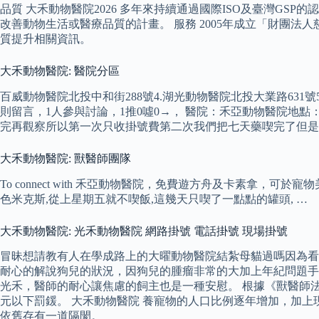
品質 大禾動物醫院2026 多年來持續通過國際ISO及臺灣G
改善動物生活或醫療品質的計畫。 服務 2005年成立「財團
質提升相關資訊。
大禾動物醫院: 醫院分區
百威動物醫院北投中和街288號4.湖光動物醫院北投大業路631
則留言，1人參與討論，1推0噓0→， 醫院：禾亞動物醫院地點
完再觀察所以第一次只收掛號費第二次我們把七天藥喫完了但是
大禾動物醫院: 獸醫師團隊
To connect with 禾亞動物醫院，免費遊方舟及卡素拿，可於寵物美
色米克斯,從上星期五就不喫飯,這幾天只喫了一點點的罐頭, …
大禾動物醫院: 光禾動物醫院 網路掛號 電話掛號 現場掛號
冒昧想請教有人在學成路上的大曜動物醫院結紮母貓過嗎因為看
耐心的解說狗兒的狀況，因狗兒的腫瘤非常的大加上年紀問題手
光禾，醫師的耐心讓焦慮的飼主也是一種安慰。 根據《獸醫師法》
元以下罰鍰。 大禾動物醫院 養寵物的人口比例逐年增加，加
依舊存有一道隔閡。