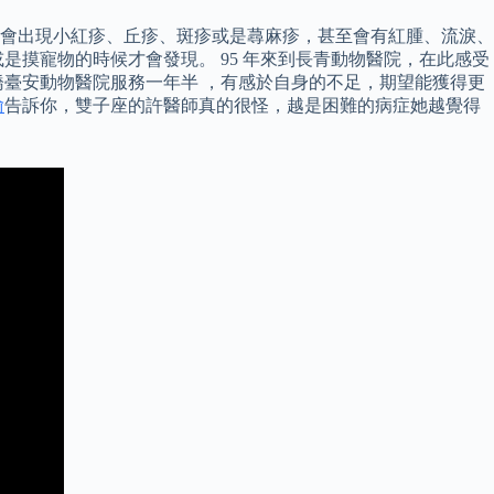
會出現小紅疹、丘疹、斑疹或是蕁麻疹，甚至會有紅腫、流淚、
摸寵物的時候才會發現。 95 年來到長青動物醫院，在此感受
臺安動物醫院服務一年半 ，有感於自身的不足，期望能獲得更
偷
告訴你，雙子座的許醫師真的很怪，越是困難的病症她越覺得