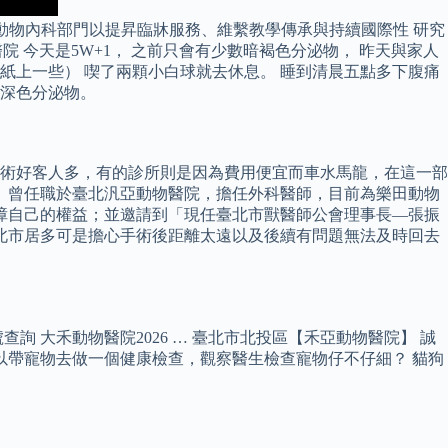
動物內科部門以提昇臨牀服務、維繫教學傳承與持續國際性 研究
醫院 今天是5W+1， 之前只會有少數暗褐色分泌物， 昨天與家人
紙上一些） 喫了兩顆小白球就去休息。 睡到清晨五點多下腹痛
上深色分泌物。
術好客人多，有的診所則是因為費用便宜而車水馬龍，在這一部
， 曾任職於臺北汎亞動物醫院，擔任外科醫師，目前為樂田動物
障自己的權益；並邀請到「現任臺北市獸醫師公會理事長—張振
臺北市居多可是擔心手術後距離太遠以及後續有問題無法及時回去
 大禾動物醫院2026 … 臺北市北投區【禾亞動物醫院】 誠
您可以帶寵物去做一個健康檢查，觀察醫生檢查寵物仔不仔細？ 貓狗