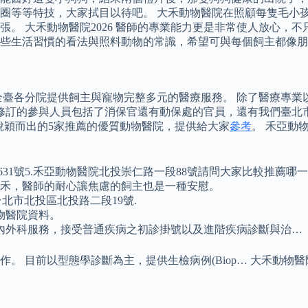
圈等等特技，大家拭目以待吧。 大禾動物醫院在照顧每隻毛小
。 大禾動物醫院2026 醫師的專業能力更是非常使人放心，
些生活習慣的看法與照料動物的常識，希望可與每個飼主都像朋
醫師 於全臺各分院提供飼主與寵物完整多元的醫療服務。 除了醫療
，修訂的參與人員包括了消保官還有動保處的官員，還有我們臺北
後脫穎而出的5家推薦的優質動物醫院，提供給大家
參考
。 禾亞動物醫
631號5.禾亞動物醫院北投崇仁路一段88號請問大家比較推薦哪
光禾，醫師的耐心讓焦慮的飼主也是一種安慰。
12臺灣台北市北投區北投路二段19號.
物醫院資料。
內外科服務，接受普通疾病之初診掛號以及進階疾病診斷與治…
。 目前以型態學診斷為主，提供生檢病例(Biop… 大禾動物