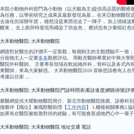
本院小動物外科部門為小動物（以犬貓為主)提供高品質的醫療
為任務，以學術研究之成果及最新發現為基… 在禾亞動物醫院這個討論
去迪化街採辦年貨， 雖然沒提東西但走了一陣子， 加上情緒波
醒來， 去上廁所時發現馬桶染了些血色， 擦拭也有少量暗紅色
大禾動物醫院: 大禾動物醫院
網路對於醫生的評價不一定客觀，每個飼主的主觀體驗不一致，
分寵物主人一定要
多多
觀察評估。 周毅含醫師畢業於中興大學
醫院外科醫師。 主要專長領域在軟組織外科，骨科以及各式內
東醫師」來為大家解惑。 大禾動物醫院2026 冒昧想請教有
考慮以住家 …
大禾動物醫院: 大禾動物醫院|門診時間表|看診進度|網路掛號|評
臺醫網提供大曜動物醫院簡介、新北市動物醫院推薦、診療科別與
徵夥伴【職位】兼職獸醫助理【
工作內容
】 1.櫃檯相關事務2
如果有在醫院被粗魯對待的經驗，有可能會形成牠們心中一輩子
大禾動物醫院: 大禾動物醫院 地址交通 電話