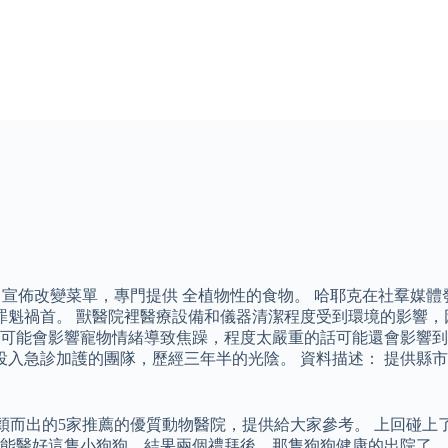
1日宣佈改變菜單，專門提供 全植物性的食物。 哈耶克在社羣媒
的罪魁禍首。 獸醫院裡醫療設備和儀器清潔程度受到環境的影響
可能會影響寵物情緒導致焦躁，程度太嚴重的話可能還會影響到
時投入急診加護的團隊，歷經三年半的光陰。 資料描述： 提供
脫穎而出的5家推薦的優質動物醫院，提供給大家參考。 上回碰
能醫好這隻小狗狗，結果兩個禮拜後，那隻狗狗健康的出院了，