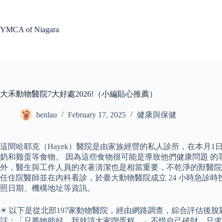
Skip
to
content
YMCA of Niagara
大禾動物醫院7大好處2026!（小編貼心推薦）
benlau
February 17, 2025
健康與保健
這間哈耶克（Hayek）醫院是由家族經營的私人診所，在本月
奶和雞蛋等食物。 因為這些食物很可能是導致他們健康問題 
外，醫生與工作人員的衣著清潔也是相當重要，不乾淨的獸醫院
任住院醫師並在內科看診，於臺大動物醫院成立 24 小時急診
照日期、機構地址等資訊。
☀ 以下是從北部197家動物醫院，經由網路調查，綜合評估後
話：「只要牠能好，我就請大家喫蛋糕。」不惜自己破財，只求