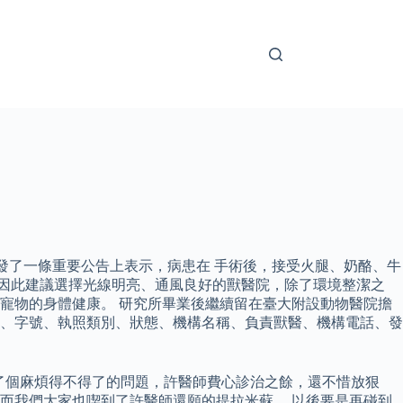
體發了一條重要公告上表示，病患在 手術後，接受火腿、奶酪、牛
，因此建議選擇光線明亮、通風良好的獸醫院，除了環境整潔之
寵物的身體健康。 研究所畢業後繼續留在臺大附設動物醫院擔
縣市、字號、執照類別、狀態、機構名稱、負責獸醫、機構電話、發
上了個麻煩得不得了的問題，許醫師費心診治之餘，還不惜放狠
而我們大家也喫到了許醫師還願的提拉米蘇。 以後要是再碰到