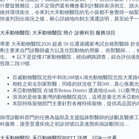
什麼疑難雜症，說不定我們還有機會看到許醫師表演倒立、跳火
維持環境衛生，令來到大禾動物醫院的毛小孩都不會覺得一絲緊張
快速判別出病況之後，耐心詳細地向飼主溝通說明，甚至給予一
大禾動物醫院: 大禾動物醫院 簡介 診療科別 服務項目
專業 大禾動物醫院2026 超過 50 位通過國家考試合格獸
劑主要來自門診醫師處方以及住院動物的用藥， 依獸醫師… 
生。 ☀ 以下是從慄37家動物醫院，經由網路調查，綜合評估
投路二段19號.
百威動物醫院北投中和街288號4.湖光動物醫院北投大業路
相較之前去別家獸醫，同樣的狀況收了我500，真心推薦
禾亞動物醫院 在城市Beitou District 通過地址null, 1
浪浪的是收集臺灣的動物醫院資訊，這裡是臺北市禾亞動
本院特殊寵物部門主要針對各種特殊寵物，提供高品質的
病理診斷科部門的任務為協助及支援臨牀獸醫師的診斷及醫療工作
科服務，接受普通疾病之初診掛號以及進階疾病診斷與治…
大禾動物醫院: 禾亞動物醫院的PTT 評價、討論一次看