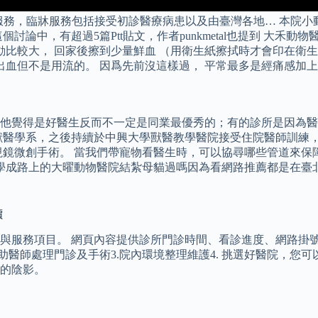
服務，臨牀服務包括接受初診醫療病患以及由臺灣各地… 本院小
中，有超過5篇Ptt貼文，作者punkmetal也提到 大禾動物
動比較大， 回家後擦到少量鮮血 （用衛生紙擦拭時才會印在衛生
出血但不是用流的。 因爲先前沒這樣過， 平常最多是經痛感加
他覺得是好醫生反而不一定是同業最優秀的；有的診所是因為醫
獸醫學系，之後持續於中興大學獸醫教學醫院接受住院醫師訓練
視鏡微創手術。 當我們帶寵物看醫生時，可以協尋哪些管道來保
人在學成路上的大曜動物醫院結紮母貓過嗎因為看網路推薦都是在
價
服務項目。 網頁內容提供診所門診時間、看診進度、網路掛號查詢
.協助醫師處理門診及手術3.院內環境整理維護4. 挑選好醫院，
的陰影。