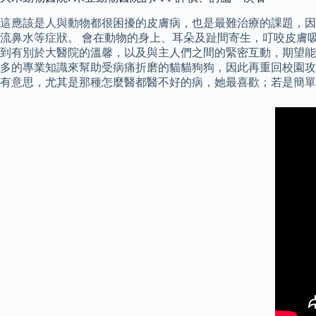
這應該是人與動物都很困擾的皮膚病，也是最難治療的課題，因
流鼻水等症狀。 會在動物的身上、耳朵及趾間寄生，叮咬皮膚吸
到有別於大醫院的溫馨，以及與主人們之間的緊密互動，期望能
多的專業知識來幫助受病痛折磨的貓貓狗狗，因此再重回校園攻
有意思，尤其是那種怎麼醫都醫不好的病，她最喜歡；若是簡單