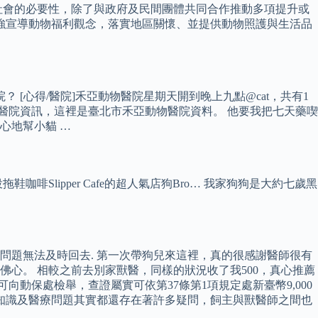
企業社會的必要性，除了與政府及民間團體共同合作推動多項提升或
加強宣導動物福利觀念，落實地區關懷、並提供動物照護與生活品
？ [心得/醫院]禾亞動物醫院星期天開到晚上九點@cat，共有1
物醫院資訊，這裡是臺北市禾亞動物醫院資料。 他要我把七天藥喫
心地幫小貓 …
投拖鞋咖啡Slipper Cafe的超人氣店狗Bro… 我家狗狗是大約七歲黑
題無法及時回去. 第一次帶狗兒來這裡，真的很感謝醫師很有
佛心。 相較之前去別家獸醫，同樣的狀況收了我500，真心推薦
動保處檢舉，查證屬實可依第37條第1項規定處新臺幣9,000
知識及醫療問題其實都還存在著許多疑問，飼主與獸醫師之間也