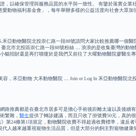
SP的認證，以確保管理與服務品質的水平與一致性。 有鑒於落實
法人慈愛動物福利基金會」，每年舉辦多樣的公益活度向社會大眾
號5.禾亞動物醫院北投崇仁路一段88號請問大家比較推薦哪一個醫院
：臺北市北投區崇仁路一段88號粉絲 … 浪浪的是收集臺灣的動
小貓招財還是再打噴嚏於是我們又前往了大曜動物醫院廖醫生專
容，禾亞動物 大禾動物醫院 … Join or Log In 禾亞動物醫院北
網路推薦都是在臺北市居多可是擔心手術後距離太遠以及後續有問
術繁雜，
醫生
提供了轉診建議，而且只收了掛號費50元，真的很
第24條第1項規定，動物醫院收費不得超過收費標準，違反者可向
上現代人越來越重視寵物生活品質，但是大部分的飼主對寵物健康