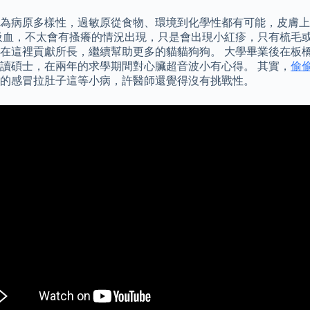
為病原多樣性，過敏原從食物、環境到化學性都有可能，皮膚上
血，不太會有搔癢的情況出現，只是會出現小紅疹，只有梳毛或是
在這裡貢獻所長，繼續幫助更多的貓貓狗狗。 大學畢業後在板橋
讀碩士，在兩年的求學期間對心臟超音波小有心得。 其實，
偷
的感冒拉肚子這等小病，許醫師還覺得沒有挑戰性。