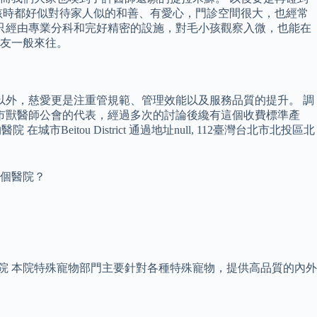
孩時都好似對待家人似的和善、有愛心，門診空間很大，也經常
不只經由專業分科和完好精密的設施，對毛小孩觀察入微，也能在
友一般來往。
專業以外，慈愛更是注重管規範、管理效能以及服務品質的提升。 調
市獸醫師公會的代表，經過多次的討論後纔有這個收費標準產
院 在城市Beitou District 通過地址null, 112臺灣台北市北投區北
一個醫院？
醫院 本院特殊寵物部門主要針對各種特殊寵物，提供高品質的內外