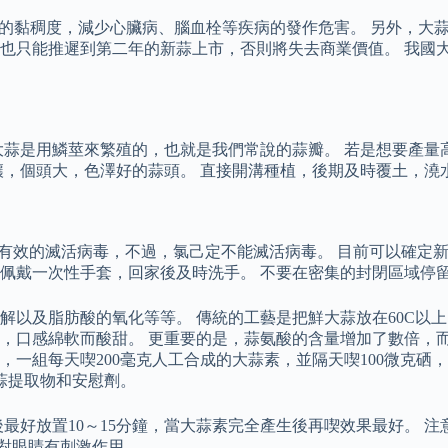
液的黏稠度，減少心臟病、腦血栓等疾病的發作危害。 另外，大
也只能推遲到第二年的新蒜上市，否則將失去商業價值。 我國
大蒜是用鱗莖來繁殖的，也就是我們常說的蒜瓣。 若是想要產量
壤，個頭大，色澤好的蒜頭。 直接開溝種植，後期及時覆土，澆
可有效的滅活病毒，不過，氯己定不能滅活病毒。 目前可以確定
佩戴一次性手套，回家後及時洗手。 不要在密集的封閉區域停
解以及脂肪酸的氧化等等。 傳統的工藝是把鮮大蒜放在60C以
口感綿軟而酸甜。 更重要的是，蒜氨酸的含量增加了數倍，而多
，一組每天喫200毫克人工合成的大蒜素，並隔天喫100微克硒
蒜提取物和安慰劑。
最好放置10～15分鐘，當大蒜素完全產生後再喫效果最好。 
會對眼睛有刺激作用。