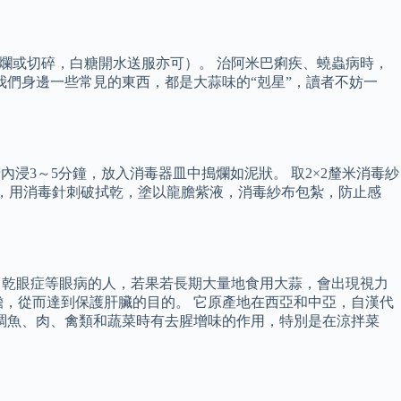
大蒜搗爛或切碎，白糖開水送服亦可）。 治阿米巴痢疾、蟯蟲病時，
我們身邊一些常見的東西，都是大蒜味的“剋星”，讀者不妨一
浸3～5分鐘，放入消毒器皿中搗爛如泥狀。 取2×2釐米消毒紗
水泡，用消毒針刺破拭乾，塗以龍膽紫液，消毒紗布包紮，防止感
、乾眼症等眼病的人，若果若長期大量地食用大蒜，會出現視力
，從而達到保護肝臟的目的。 它原產地在西亞和中亞，自漢代
烹調魚、肉、禽類和蔬菜時有去腥增味的作用，特別是在涼拌菜