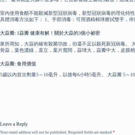
室內使用食醋不能殺滅新型冠狀病毒，新型冠狀病毒的理化特性是
具體消毒方法如下： 1、手部消毒：可用酒精棉球擦拭雙手，停
大蒜瓣: 1蒜瓣 健康有解！關於大蒜的3個小祕密
衆所周知，大蒜的確有殺菌功效，但還不足以殺死新冠病毒。 大
骨蒜，葉色濃綠，直立，葉片寬闊，蒜球大，蒜瓣中大，皮膜稍
大蒜瓣: 食用價值
5歲以內首次劑量5～10毫升，以後每6小時5毫升。 大蒜瓣 5～10
Leave a Reply
Your email address will not be published.
Required fields are marked
*