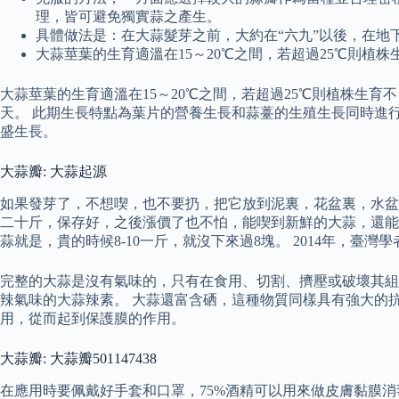
理，皆可避免獨實蒜之產生。
具體做法是：在大蒜髮芽之前，大約在“六九”以後，在地
大蒜莖葉的生育適溫在15～20℃之間，若超過25℃則植
大蒜莖葉的生育適溫在15～20℃之間，若超過25℃則植株生育
天。 此期生長特點為葉片的營養生長和蒜薹的生殖生長同時進
盛生長。
大蒜瓣: 大蒜起源
如果發芽了，不想喫，也不要扔，把它放到泥裏，花盆裏，水盆
二十斤，保存好，之後漲價了也不怕，能喫到新鮮的大蒜，還能
蒜就是，貴的時候8-10一斤，就沒下來過8塊。 2014年，臺
完整的大蒜是沒有氣味的，只有在食用、切割、擠壓或破壞其組
辣氣味的大蒜辣素。 大蒜還富含硒，這種物質同樣具有強大的
用，從而起到保護膜的作用。
大蒜瓣: 大蒜瓣501147438
在應用時要佩戴好手套和口罩，75%酒精可以用來做皮膚黏膜消