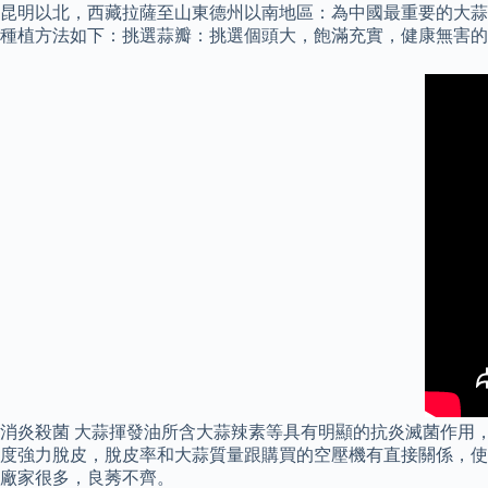
昆明以北，西藏拉薩至山東德州以南地區：為中國最重要的大蒜產區
種植方法如下：挑選蒜瓣：挑選個頭大，飽滿充實，健康無害的
消炎殺菌 大蒜揮發油所含大蒜辣素等具有明顯的抗炎滅菌作用
度強力脫皮，脫皮率和大蒜質量跟購買的空壓機有直接關係，使用38
廠家很多，良莠不齊。