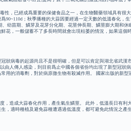
性，已經成爲重要的保健食品之一，在生物醫藥領域具有很大的開
90~110d；秋季播種的大蒜因要經過一定天數的低溫春化，生育
期、幼苗期、鱗芽及花芽分化期、花莖伸長期、鱗莖膨大期和休
的鮮花，一般儲蓄不了多長時間就會出現枯萎的情況，如果這個
型冠狀病毒的起源尚且不是很明確，但是可以肯定與湖北省武漢市
以由人傳人感染，到目前爲止中國各個省份均出現了新型冠狀病
爲常用的消毒劑，對於病原微生物有殺滅作用。 國家出版的新型
度，造成大蒜春化作用，產生氣生鱗莖。 此外，低溫長日有利
產生，適時種植及避免蒜種遭遇過低溫度，都可避免此情況之產生