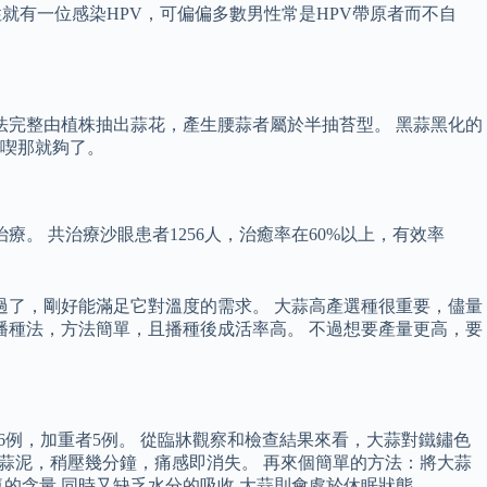
性就有一位感染HPV，可偏偏多數男性常是HPV帶原者而不自
法完整由植株抽出蒜花，產生腰蒜者屬於半抽苔型。 黑蒜黑化的
喫那就夠了。
。 共治療沙眼患者1256人，治癒率在60%以上，有效率
過了，剛好能滿足它對溫度的需求。 大蒜高產選種很重要，儘量
播種法，方法簡單，且播種後成活率高。 不過想要產量更高，要
者36例，加重者5例。 從臨牀觀察和檢查結果來看，大蒜對鐵鏽色
之蒜泥，稍壓幾分鐘，痛感即消失。 再來個簡單的方法：將大蒜
氧的含量,同時又缺乏水分的吸收,大蒜則會處於休眠狀態。