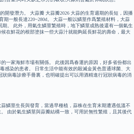
發潛力。 大蒜瓣 大蒜瓣2026 大蒜的生育週期的長短，因播
期一般長達220~280d。 大蒜一般以鱗莖作爲繁殖材料，大蒜
眠期。 此外，用氣生鱗莖繁殖時，地下鱗莖成熟後還有一個氣生
時候在鮮花的根部塗抹一些大蒜汁就能夠延長鮮花的壽命，最大
的一家海鮮市場有關係。 此後因爲春運的原因，好多省份都出
毒感染的患者。 日常生活中能有效的殺滅金黃色普通球菌、大
冠狀病毒診療手冊裏，也明確提出可以用酒精進行冠狀病毒的消
大蒜鱗莖生長與發育，當過早種植，蒜株在生育末期遭遇低溫不
。 由於氣生鱗莖與蒜瓣結構一致，可用於無性繁殖，且其後代