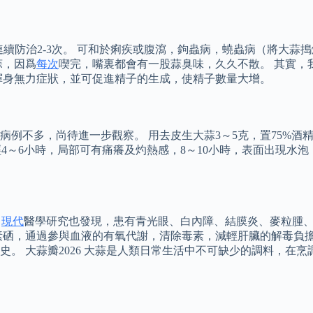
一次，連續防治2-3次。 可和於痢疾或腹瀉，鉤蟲病，蟯蟲病（將
蒜，因爲
每次
喫完，嘴裏都會有一股蒜臭味，久久不散。 其實，
渾身無力症狀，並可促進精子的生成，使精子數量大增。
不多，尚待進一步觀察。 用去皮生大蒜3～5克，置75%酒精內
 經4～6小時，局部可有痛癢及灼熱感，8～10小時，表面出現
。
現代
醫學研究也發現，患有青光眼、白內障、結膜炎、麥粒腫
素硒，通過參與血液的有氧代謝，清除毒素，減輕肝臟的解毒負擔
。 大蒜瓣2026 大蒜是人類日常生活中不可缺少的調料，在