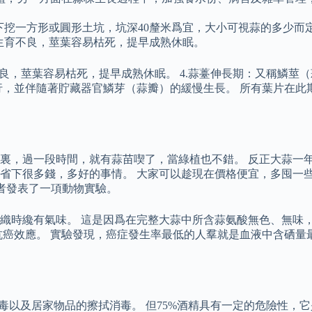
下挖一方形或圓形土坑，坑深40釐米爲宜，大小可視蒜的多少而
株生育不良，莖葉容易枯死，提早成熟休眠。
不良，莖葉容易枯死，提早成熟休眠。 4.蒜薹伸長期：又稱鱗莖
行，並伴隨著貯藏器官鱗芽（蒜瓣）的緩慢生長。 所有葉片在此
裏，過一段時間，就有蒜苗喫了，當綠植也不錯。 反正大蒜一
省下很多錢，多好的事情。 大家可以趁現在價格便宜，多囤一
灣學者發表了一項動物實驗。
織時纔有氣味。 這是因爲在完整大蒜中所含蒜氨酸無色、無味
抗癌效應。 實驗發現，癌症發生率最低的人羣就是血液中含硒量
毒以及居家物品的擦拭消毒。 但75%酒精具有一定的危險性，