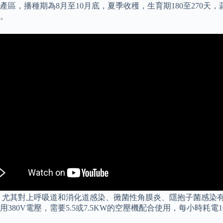
，播種期為8月至10月底，夏季收穫，生育期180至270天，蒜
。
，尤其對上呼吸道和消化道感染、黴菌性角膜炎、隱抱子菌感染有
0V電壓，需要5.5或7.5KW的空壓機配合使用，每小時耗電1