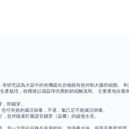
外，有研究認為大蒜中的有機硫化合物能有效抑制大腸癌細胞。 
生產栽培，收穫後以濕蒜球供應鮮銷或醃漬用。 主要產地在臺南
芽，即鱗芽。
，也可有效的滅活病毒，不過，氯己定不能滅活病毒。
行，並伴隨著貯藏器官鱗芽（蒜瓣）的緩慢生長。
植，另一方面在蒜株生長過程中，加強養水份、病害及雜草管理