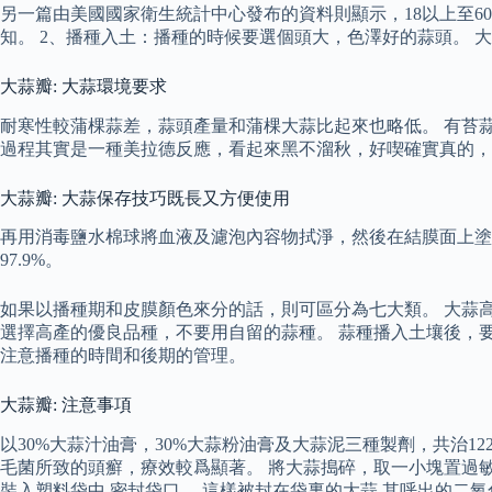
另一篇由美國國家衛生統計中心發布的資料則顯示，18以上至60
知。 2、播種入土：播種的時候要選個頭大，色澤好的蒜頭。 大
大蒜瓣: 大蒜環境要求
耐寒性較蒲棵蒜差，蒜頭產量和蒲棵大蒜比起來也略低。 有苔
過程其實是一種美拉德反應，看起來黑不溜秋，好喫確實真的，
大蒜瓣: 大蒜保存技巧既長又方便使用
再用消毒鹽水棉球將血液及濾泡內容物拭淨，然後在結膜面上塗擦蒜
97.9%。
如果以播種期和皮膜顏色來分的話，則可區分為七大類。 大蒜
選擇高產的優良品種，不要用自留的蒜種。 蒜種播入土壤後，
注意播種的時間和後期的管理。
大蒜瓣: 注意事項
以30%大蒜汁油膏，30%大蒜粉油膏及大蒜泥三種製劑，共治12
毛菌所致的頭癬，療效較爲顯著。 將大蒜搗碎，取一小塊置過
裝入塑料袋中,密封袋口。 這樣被封在袋裏的大蒜,其呼出的二