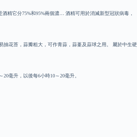
精它分75%和95%兩個濃… 酒精可用於消滅新型冠狀病毒，
易抽花苔，蒜瓣粗大，可作青蒜，蒜薹及蒜球之用。 屬於中生硬
5～20毫升，以後每6小時10～20毫升。