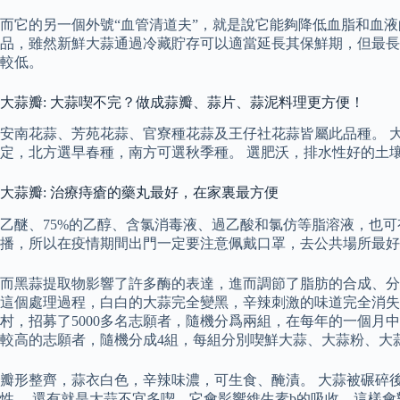
而它的另一個外號“血管清道夫”，就是說它能夠降低血脂和血
品，雖然新鮮大蒜通過冷藏貯存可以適當延長其保鮮期，但最長
較低。
大蒜瓣: 大蒜喫不完？做成蒜瓣、蒜片、蒜泥料理更方便！
安南花蒜、芳苑花蒜、官寮種花蒜及王仔社花蒜皆屬此品種。 
定，北方選早春種，南方可選秋季種。 選肥沃，排水性好的土
大蒜瓣: 治療痔瘡的藥丸最好，在家裏最方便
乙醚、75%的乙醇、含氯消毒液、過乙酸和氯仿等脂溶液，也
播，所以在疫情期間出門一定要注意佩戴口罩，去公共場所最好
而黑蒜提取物影響了許多酶的表達，進而調節了脂肪的合成、分
這個處理過程，白白的大蒜完全變黑，辛辣刺激的味道完全消失，
村，招募了5000多名志願者，隨機分爲兩組，在每年的一個月中
較高的志願者，隨機分成4組，每組分別喫鮮大蒜、大蒜粉、大
瓣形整齊，蒜衣白色，辛辣味濃，可生食、醃漬。 大蒜被碾碎後
性。 還有就是大蒜不宜多喫，它會影響維生素b的吸收，這樣