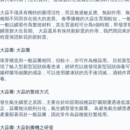
大蒜不僅具有獨特的藥理活性，而且無過敏反應、無副作用、無毒
種期不同而存在很大的差異。 春季播種的大蒜生育期較短，一般爲
一般以鱗莖作爲繁殖材料，其生育過程可分爲6個時期，即發芽
鱗莖膨大生長期。 大蒜還具有保持新鮮度的作用，我們買回來
程度保證鮮花的新鮮度。
大蒜瓣: 大蒜瓣
珠芽構造與一般蒜瓣相同，但較小，亦可作為種蒜用。 目前新
現了輸入型新型冠狀病毒患者，經研究以後發現新型冠狀病毒可
腸桿菌等細菌的感染，可以使用膠凍狀的洗手液消滅… 酒精作
毒。
大蒜瓣: 大蒜的繁殖方式
發生氣生鱗莖之原因，主要在於幼苗期或種蒜貯藏期遭遇過低溫
足，蒜瓣無法順利分化，氣生鱗莖發生嚴重。 為避免氣生鱗莖
產量顯著高於一般蒜瓣，因此常作為蒜種復壯繁殖用。
大蒜瓣: 大蒜剝瓣機之研發