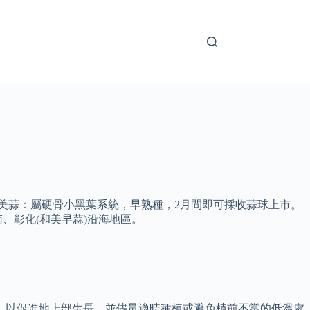
和美蒜：屬硬骨小黑葉系統，早熟種，2月間即可採收蒜球上市。
、彰化(和美早蒜)沿海地區。
，以促進地上部生長，並儘量適時種植或避免植前不當的低溫處