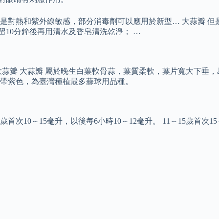
對熱和紫外線敏感，部分消毒劑可以應用於新型… 大蒜瓣 但是酒
留10分鐘後再用清水及香皂清洗乾淨； …
蒜瓣 大蒜瓣 屬於晚生白葉軟骨蒜，葉質柔軟，葉片寬大下垂，
帶紫色，為臺灣種植最多蒜球用品種。
歲首次10～15毫升，以後每6小時10～12毫升。 11～15歲首次1