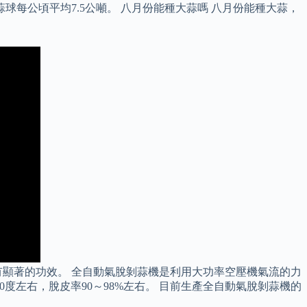
球每公頃平均7.5公噸。 八月份能種大蒜嗎 八月份能種大蒜，
顯著的功效。 全自動氣脫剝蒜機是利用大功率空壓機氣流的力
0度左右，脫皮率90～98%左右。 目前生產全自動氣脫剝蒜機的