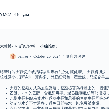
Skip
to
content
YMCA of Niagara
大蒜瓣2026詳細資料!（小編推薦）
benlau
October 26, 2024
健康與保健
將新鮮的大蒜切片或搗碎後生喫有助於心臟健康。 大蒜瓣 此
植株矮小，蒜球小、蒜瓣多、外膜紅紫色、產量低，只適合早生
大蒜的繁殖方式爲無性繁殖，繁殖器官爲母體上的一個側
乙醚、75%的乙醇、含氯消毒液、過乙酸和氯仿等脂溶液
此期生長特點為葉片的營養生長和蒜薹的生殖生長同時進
幼苗期水分不宜過多，避免田間積水，以免母瓣腐爛。
克服的方法，一方面應選擇較大的蒜瓣作為留種並合理密