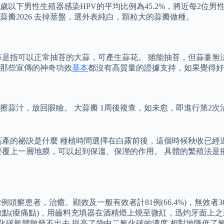
歲以下男性生殖器感染HPV的平均比例為45.2%，將近每2位男
蒜瓣2026 去掉莖盤，選外表純白，顆粒大的蒜瓣做種。
蒜是指可以正常抽苔的大蒜，可產生蒜花。 雖能抽苔，但蒜薹無
那些宣傳的神奇功效
基本
都沒有高質量的證據支持，如果覺得好
汁，放回眼瞼。 大蒜瓣 1周後複查，如未愈，即進行第2次治療
高產的祕訣是什麼 種植時間選擇在白露前後，這個時候秋收已經
要覆上一層地膜，可以起到保溫、保溼的作用。 具體的繁殖法是
2例頭癬患者，治癒、顯效及一般有效者計81例(66.4%)，無效
敏點(痠痛點)，用齒料充填器在酒精燈上燒至微紅，迅灼牙面上
氧化碳氣體散發不出去,提高了袋中二氧化碳的濃度,相對地降低了