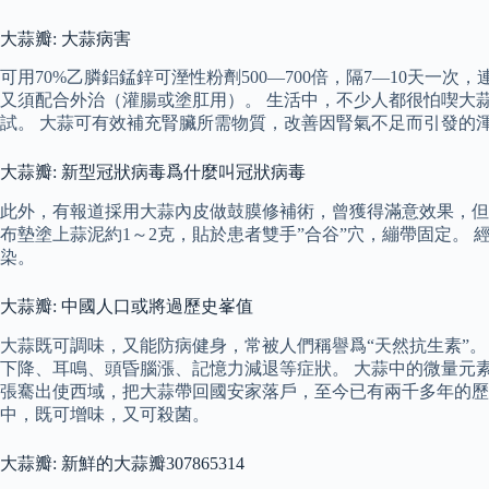
大蒜瓣: 大蒜病害
可用70%乙膦鋁錳鋅可溼性粉劑500—700倍，隔7—10天
又須配合外治（灌腸或塗肛用）。 生活中，不少人都很怕喫大
試。 大蒜可有效補充腎臟所需物質，改善因腎氣不足而引發的
大蒜瓣: 新型冠狀病毒爲什麼叫冠狀病毒
此外，有報道採用大蒜內皮做鼓膜修補術，曾獲得滿意效果，但病例
布墊塗上蒜泥約1～2克，貼於患者雙手”合谷”穴，繃帶固定。
染。
大蒜瓣: 中國人口或將過歷史峯值
大蒜既可調味，又能防病健身，常被人們稱譽爲“天然抗生素”
下降、耳鳴、頭昏腦漲、記憶力減退等症狀。 大蒜中的微量元
張騫出使西域，把大蒜帶回國安家落戶，至今已有兩千多年的歷史
中，既可增味，又可殺菌。
大蒜瓣: 新鮮的大蒜瓣307865314