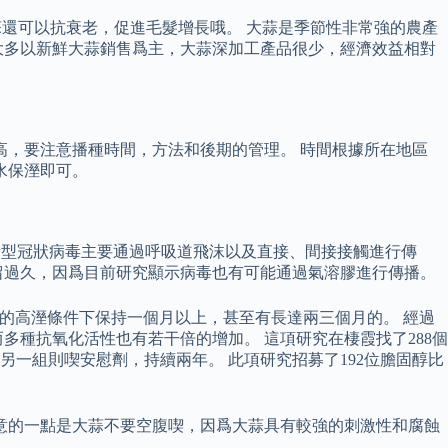
蒜還可以抗衰老，促進毛髮增長哦。 大蒜是季節性非常強的農產
大多以新鮮大蒜銷售爲主，大蒜深加工產品很少，經濟效益相對
高，要注意播種時間，方法和後期的管理。 時間根據所在地區
水保溼即可。
新型冠狀病毒主要通過呼吸道飛沫以及直接、間接接觸進行傳
留過久，因爲目前研究顯示病毒也有可能通過氣溶膠進行傳播。
上的高溼條件下保持一個月以上，甚至有長達兩三個月的。 經過
種抗氧化活性也有若干倍的增加。 這項研究在棲霞找了288個
，另一組則喫安慰劑，持續兩年。 此項研究招募了192位膽固醇比
注意的一點是大蒜不要空腹喫，因爲大蒜具有較強的刺激性和腐蝕