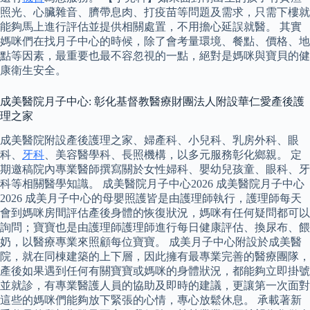
照光、心臟雜音、臍帶息肉、打疫苗等問題及需求，只需下樓就
能夠馬上進行評估並提供相關處置，不用擔心延誤就醫。 其實
媽咪們在找月子中心的時候，除了會考量環境、餐點、價格、地
點等因素，最重要也最不容忽視的一點，絕對是媽咪與寶貝的健
康衛生安全。
成美醫院月子中心: 彰化基督教醫療財團法人附設華仁愛產後護
理之家
成美醫院附設產後護理之家、婦產科、小兒科、乳房外科、眼
科、
牙科
、美容醫學科、長照機構，以多元服務彰化鄉親。 定
期邀稿院內專業醫師撰寫關於女性婦科、嬰幼兒孩童、眼科、牙
科等相關醫學知識。 成美醫院月子中心2026 成美醫院月子中心
2026 成美月子中心的母嬰照護皆是由護理師執行，護理師每天
會到媽咪房間評估產後身體的恢復狀況，媽咪有任何疑問都可以
詢問；寶寶也是由護理師護理師進行每日健康評估、換尿布、餵
奶，以醫療專業來照顧每位寶寶。 成美月子中心附設於成美醫
院，就在同棟建築的上下層，因此擁有最專業完善的醫療團隊，
產後如果遇到任何有關寶寶或媽咪的身體狀況，都能夠立即掛號
並就診，有專業醫護人員的協助及即時的建議，更讓第一次面對
這些的媽咪們能夠放下緊張的心情，專心放鬆休息。 承載著新