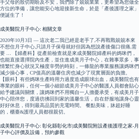
手父母的殷切期盼及不安，我們除了兢兢業業，更希望為您做全
方位的準備，讓您能安心地迎接新生命，於是「產後護理之家」
便誕生了！
成美醫院月子中心: 相關文章
2020年10月3日 — 這次老二我已經是老手了,不再戰戰兢兢本來
不想住月子中心,只請月子保母就好但因為想說產後傷口很痛,需
要 … 【婦產科】從產前檢查就是來成美醫院婦產科的媽咪們，
也能直接選擇院內生產，並住進成美月子中心，在雜事眾多，事
情繁忙身心狀況又極度辛勞的時刻，一條龍的專業服務讓媽咪們
減少操心事，CP值高的溫馨住房也減少了現實層面的負擔。
【眼科】有些媽咪生產時用力過度造成眼球出血，成美醫院也有
專業的眼科，任何一個小細節成美月子中心的醫護人員都會貼心
給予建議與關懷，讓媽咪們不用獨自一人擔憂承受，有成美月子
中心陪伴您，度過彷彿回到家的溫馨生活，自在舒服地讓身心靈
好好休息，得到最高品質的充電時間。 餐點美味，牀超好睡
的，櫃臺&護理人員都很親切。
成美醫院月子中心: 彰化縣彰化市|成美醫院附設產後護理之家-月
子中心評價及設備，預約參觀