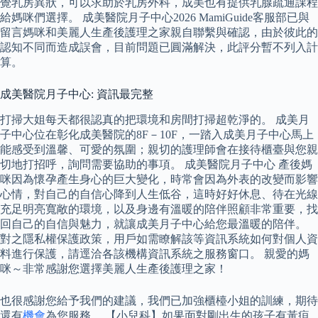
覺乳房異狀，可以求助於乳房外科，成美也有提供乳腺疏通課程
給媽咪們選擇。 成美醫院月子中心2026 MamiGuide客服部已與
留言媽咪和美麗人生產後護理之家親自聯繫與確認，由於彼此的
認知不同而造成誤會，目前問題已圓滿解決，此評分暫不列入計
算。
成美醫院月子中心: 資訊最完整
打掃大姐每天都很認真的把環境和房間打掃超乾淨的。 成美月
子中心位在彰化成美醫院的8F－10F，一踏入成美月子中心馬上
能感受到溫馨、可愛的氛圍；親切的護理師會在接待櫃臺與您親
切地打招呼，詢問需要協助的事項。 成美醫院月子中心 產後媽
咪因為懷孕產生身心的巨大變化，時常會因為外表的改變而影響
心情，對自己的自信心降到人生低谷，這時好好休息、待在光線
充足明亮寬敞的環境，以及身邊有溫暖的陪伴照顧非常重要，找
回自己的自信與魅力，就讓成美月子中心給您最溫暖的陪伴。
對之隱私權保護政策，用戶如需瞭解該等資訊系統如何對個人資
料進行保護，請逕洽各該機構資訊系統之服務窗口。 親愛的媽
咪～非常感謝您選擇美麗人生產後護理之家！
也很感謝您給予我們的建議，我們已加強櫃檯小姐的訓練，期待
還有
機會
為您服務。 【小兒科】如果面對剛出生的孩子有黃疸