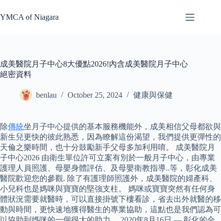
Skip
to
YMCA of Niagara
content
成美醫院月子中心8大優點2026!內含成美醫院月子中心
絕密資料
benlau
October 25, 2024
健康與保健
除
傳統
坐月子中心提供的基本服務機能外，成美相信父母都欲與
新生兒更快的彼此熟悉，因為瞭解這份渴望，我們提供更彈性的
天倫之樂時間，也十分鼓勵新手父母多加利用唷。 成美醫院月
子中心2026 由衛生單位許可立案有別於一般月子中心，由專業
護理人員照護、母嬰身體評估、及母嬰衛教指導..等，彰化成美
醫院歡迎您的參觀. 除了有護理師照護外，成美醫院的婦產科、
小兒科也是媽咪與寶寶的堅強支柱。 媽咪或寶寶突然有任何身
體狀況需要就醫時，可以直接掛號下樓看診，省去出外就醫的移
動與時間，更快速地獲得醫生的專業協助，這點也是我們認為可
以協助到媽咪的一個很大的助力。 2020年8月16日 — 彰化的合