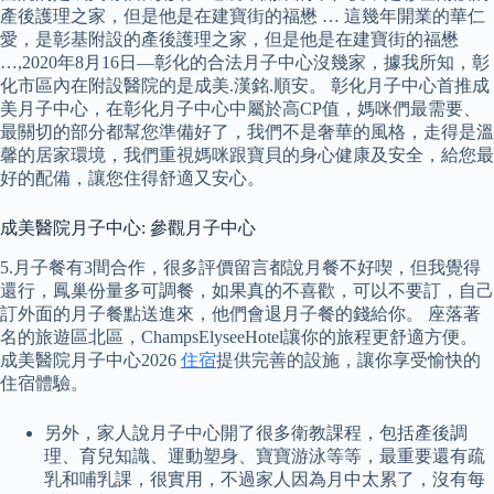
產後護理之家，但是他是在建寶街的福懋 … 這幾年開業的華仁
愛，是彰基附設的產後護理之家，但是他是在建寶街的福懋
…,2020年8月16日—彰化的合法月子中心沒幾家，據我所知，彰
化市區內在附設醫院的是成美.漢銘.順安。 彰化月子中心首推成
美月子中心，在彰化月子中心中屬於高CP值，媽咪們最需要、
最關切的部分都幫您準備好了，我們不是奢華的風格，走得是溫
馨的居家環境，我們重視媽咪跟寶貝的身心健康及安全，給您最
好的配備，讓您住得舒適又安心。
成美醫院月子中心: 參觀月子中心
5.月子餐有3間合作，很多評價留言都說月餐不好喫，但我覺得
還行，鳳巢份量多可調餐，如果真的不喜歡，可以不要訂，自己
訂外面的月子餐點送進來，他們會退月子餐的錢給你。 座落著
名的旅遊區北區，ChampsElyseeHotel讓你的旅程更舒適方便。
成美醫院月子中心2026
住宿
提供完善的設施，讓你享受愉快的
住宿體驗。
另外，家人說月子中心開了很多衛教課程，包括產後調
理、育兒知識、運動塑身、寶寶游泳等等，最重要還有疏
乳和哺乳課，很實用，不過家人因為月中太累了，沒有每