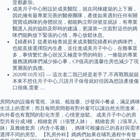
堂都參加。
成美月子中心附設於成美醫院，就在同棟建築的上下層，
因此擁有最專業完善的醫療團隊，產後如果遇到任何有關
寶寶或媽咪的身體狀況，都能夠立即掛號並就診，有專業
醫護人員的協助及即時的建議，更讓第一次面對這些的媽
咪們能夠放下緊張的心情，專心放鬆休息。
【婦產科】從產前檢查就是來成美醫院婦產科的媽咪們，
也能直接選擇院內生產，並住進成美月子中心，在雜事眾
多，事情繁忙身心狀況又極度辛勞的時刻，一條龍的專業
服務讓媽咪們減少操心事，CP值高的溫馨住房也減少了現
實層面的負擔。
2020年10月3日 — 這次老二我已經是老手了,不再戰戰兢兢
本來不想住月子中心,只請月子保母就好但因為想說產後傷
口很痛,需要 …
房間內的設備有電視、冰箱、梳妝臺、沙發與小餐桌，滿足媽咪
生活上的需求；而且每間房間都有對外窗可以讓自然光照進來，
向外看也有寬闊的彰化市景，心情更放鬆。 成美月子中心的房
型共有分成3種，精緻套房（1張雙人牀）、精緻套房（2張單人
牀）及雅緻套房（內含小客廳），媽咪可根據自己的喜好與需求
選擇不同的房型。 【乳房外科】媽媽們如果在哺乳過程中有發