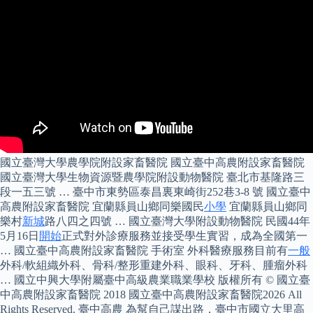
國立臺灣大學農學院附設家畜醫院 國立臺中高農附設家畜醫院
國立臺灣大學生物資源暨農學院附設動物醫院 臺北市基隆路三
段一五三號 … 臺中市東勢區泰昌裏東崎街252巷3-8 號 國立臺中
高農附設家畜醫院 宜蘭縣員山鄉同樂國民
小學
宜蘭縣員山鄉同
樂村
新城
路八四之四號 … 國立臺灣大學附設動物醫院 民國44年
5月16日
開始
正式對外診療服務並接受學生實習，成為全國第一
… 國立臺中高農附設家畜醫院 手術室 外科醫療服務目前有
一般
外科/軟組織外科、骨科/整形重建外科、眼科、牙科、腫瘤外科
… 國立中興大學附屬臺中高級農業職業學校 版權所有 © 國立臺
中高農附設家畜醫院 2018 國立臺中高農附設家畜醫院2026 All
Rights Reserved. 臺中高農 為幫自己謀出路，臺中市國立大里高