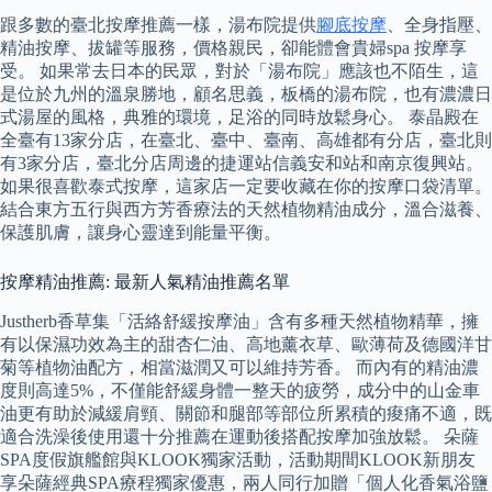
跟多數的臺北按摩推薦一樣，湯布院提供
腳底按摩
、全身指壓、
精油按摩、拔罐等服務，價格親民，卻能體會貴婦spa 按摩享
受。 如果常去日本的民眾，對於「湯布院」應該也不陌生，這
是位於九州的溫泉勝地，顧名思義，板橋的湯布院，也有濃濃日
式湯屋的風格，典雅的環境，足浴的同時放鬆身心。 泰晶殿在
全臺有13家分店，在臺北、臺中、臺南、高雄都有分店，臺北則
有3家分店，臺北分店周邊的捷運站信義安和站和南京復興站。
如果很喜歡泰式按摩，這家店一定要收藏在你的按摩口袋清單。
結合東方五行與西方芳香療法的天然植物精油成分，溫合滋養、
保護肌膚，讓身心靈達到能量平衡。
按摩精油推薦: 最新人氣精油推薦名單
Justherb香草集「活絡舒緩按摩油」含有多種天然植物精華，擁
有以保濕功效為主的甜杏仁油、高地薰衣草、歐薄荷及德國洋甘
菊等植物油配方，相當滋潤又可以維持芳香。 而內有的精油濃
度則高達5%，不僅能舒緩身體一整天的疲勞，成分中的山金車
油更有助於減緩肩頸、關節和腿部等部位所累積的痠痛不適，既
適合洗澡後使用還十分推薦在運動後搭配按摩加強放鬆。 朵薩
SPA度假旗艦館與KLOOK獨家活動，活動期間KLOOK新朋友
享朵薩經典SPA療程獨家優惠，兩人同行加贈「個人化香氣浴鹽