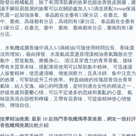
散發出柑橘氣息，除了有潤澤肌膚的效果也能改善脫皮困擾，建
議手腳容易脫屑的族羣可以在關節處加入3-5滴並搭配Aesop保濕
乳霜一起加強保養。 泰晶殿在全臺有13家分店，在臺北、臺
中、臺南、高雄都有分店，高雄則有1家分店。 泰晶殿在全臺有
13家分店，在臺北、臺中、臺南、臺南都有分店，臺南則有1家
分店。
、水氧機或擴香儀中滴入3-5滴精油(可隨使用時間拉長、香味濃
淡而增加)，藉由揮發、水蒸氣或震盪原理讓精油香氣飄散在空
氣中，營造氣氛、療癒身心。 清涼具穿透力的青草香氣，後味
帶有木質草本味，搭配薄荷使用可以幫助集中精神。 可迅速讓
人振奮精神，使思慮清晰、增進洞察力，且具冷靜、集中注意力
的效果，可幫助提升工作效率。 輕盈細緻的玫瑰甜香混合青草
氣味，給人安逸、細心的呵護感，是特別適合女性的精油之一，
舒緩焦慮與憂鬱心情，可以平定過多的思緒和紊亂的心靈。 氣
味甜美混合甜橙和檸檬，又帶有花香味，可提振精神使心情愉
快、增強自信。
按摩精油推薦: 最新 10 款熱門香氛蠟燭專業推薦，網友一致好評
香氛蠟燭推薦比較介紹