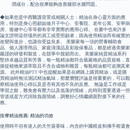
潤成分，配合按摩能夠改善腿部水腫問題。
◆如果您是中西醫護背景或相關人士：精油在身心靈方面的應
用，特別是身心照顧如做月子中心、安養院、老年公寓、安寧病
房、復健中心等等都有非常實際的應用心得。 在書中也有許多
論文證明這些場所的員工或受照顧者，因為使用精油而有確實的
改變與進步，也讓你受益良多。 美樂家每一項的營養輔助食
品、個人護理用品、家庭清潔品及彩妝保養品，都是經過美樂家
嚴謹的研發和製造，在競爭中脫穎而出。 美樂家純質精油系列
堅持卓越品質和芳香，每一瓶精油都符合最嚴格的品質規格，直
接從植物來源萃取且不含合成物和雜質，每瓶精油都可追溯其來
源。 此外精油PTT 中也提醒如果是在網路上購買精油，或是購
買精油時無法測試精油氣味，那麼瀏覽評論是很重要的，可以觀
察精油使用心得以及是否有其他不良的反應。 無論是工作或是
學習之餘，難免會有壓力以及低落的情緒，此時則需要透過一些
管道或是方式排除負面情緒，調整好心情繼續面對接下來的任
務。
按摩精油推薦: 精油的功效
使用時不但有迷人的天竺葵香味，內含的中國柑皮和佛手柑還會