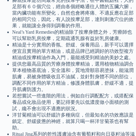
腳底按摩是坊間最常見的按摩手法，在中醫觀點裡，人的
足部有６０個穴位，經由各個經略通往人體的五臟六腑，
當內臟功能有所變化，自然也會將疼痛、不適反應在足部
的相同穴位，因此，有人說按摩足部，達到刺激穴位的效
果，就能讓全身得到調養的作用。
Neal’s Yard Remedies的精油除了按摩身體之外，芳療師也
可以幫助乳房按摩，定期疏通乳腺有益於乳房健康。
精油是十分實用的香氛、舒緩、保養用品，新手可以選擇
便宜且實用的單方精油，或是品牌已經調好的功效型複方
精油或按摩精油作為入門，最能感受到精油的美妙之處。
提供您最高品質的芳療身體按摩精油，選用植物精油調合
草本植物基底油，安全溫和，質地滑順容易塗抹，能滋潤
肌膚，易被身體吸收且不油膩，並針對身體不同的部位，
調配不同作用的單方精油，修護身體肌膚，舒緩不適，提
升肌膚防護力。
若想嘗試一些進階的用法，例如自行調配配方，或搭配保
養品或化妝品使用，要記得要先以低濃度做小面積的測
試，纔不會出現不適應的狀況。
洋甘菊精油可以舒緩許多種病症，但最知名的功效應該是
鎮定、舒緩疲憊的神經，就算只喝一杯洋甘菊茶也有幫
助。
Ritual Jing系列的乾性護膚油含有葡萄籽和向日葵籽油等滋