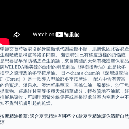
季節交替時容易引起身體循環代謝緩慢不順，肌膚也因此容易產
生粗糙或是橘皮等諸多問題。 若是特別已有橘皮這樣的煩惱或
是想要提早預防橘皮產生的話，來自德國的天然有機護膚保養品
牌WELEDA唯美達的熱銷的明星商品《樺樹按摩油》正是秋冬
換季之際理想的冬季按摩油。 日本chant a charm的《深層滋潤油
F（Forest）》是一款導入型臉部冬季按摩油。 配方中含有豐富
的角鯊烷、溫泉水、澳洲堅果萃取、杏桃仁油、酪梨油、沙丁魚
提取物、羅馬洋甘菊等多種天然精華成分，輕盈質地不油膩，好
推展易吸收，可調理因紫外線傷害或是長期處於室內空調之中不
知不覺對肌膚引起的乾燥。
按摩精油推薦: 適合夏天精油有哪些？6款夏季精油讓你清新自然
涼