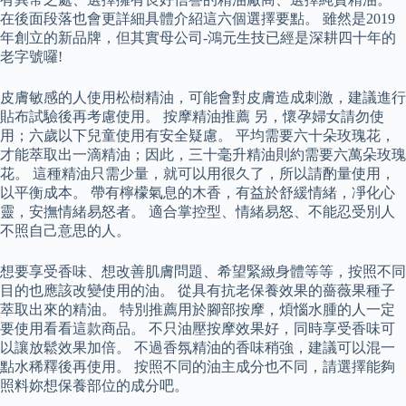
在後面段落也會更詳細具體介紹這六個選擇要點。 雖然是2019
年創立的新品牌，但其實母公司-鴻元生技已經是深耕四十年的
老字號囉!
皮膚敏感的人使用松樹精油，可能會對皮膚造成刺激，建議進行
貼布試驗後再考慮使用。 按摩精油推薦 另，懷孕婦女請勿使
用；六歲以下兒童使用有安全疑慮。 平均需要六十朵玫瑰花，
才能萃取出一滴精油；因此，三十毫升精油則約需要六萬朵玫瑰
花。 這種精油只需少量，就可以用很久了，所以請酌量使用，
以平衡成本。 帶有檸檬氣息的木香，有益於舒緩情緒，凈化心
靈，安撫情緒易怒者。 適合掌控型、情緒易怒、不能忍受別人
不照自己意思的人。
想要享受香味、想改善肌膚問題、希望緊緻身體等等，按照不同
目的也應該改變使用的油。 從具有抗老保養效果的薔薇果種子
萃取出來的精油。 特別推薦用於腳部按摩，煩惱水腫的人一定
要使用看看這款商品。 不只油壓按摩效果好，同時享受香味可
以讓放鬆效果加倍。 不過香氛精油的香味稍強，建議可以混一
點水稀釋後再使用。 按照不同的油主成分也不同，請選擇能夠
照料妳想保養部位的成分吧。