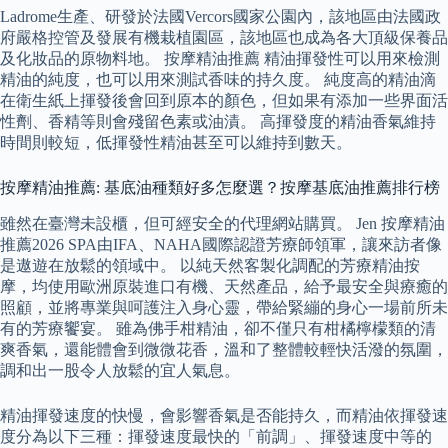
Ladrome生產、研發於法國Vercors國家公園內，該地區由法國政
府嚴格控管及發展有機栽植園區，該地區也成為各大頂級保養品
及化妝品的原物料地。 按摩精油推薦 精油揮發性可以用來檢測
精油的純度，也可以用來測試香味的持久度。 純度高的精油滴
在衛生紙上揮發後會回到原本的顏色，但如果有添加一些界面活
性劑、香精等則會殘留色素或油漬。 高揮發度的精油香氣維持
時間則較短，低揮發性精油甚至可以維持到數天。
按摩精油推薦: 基底油種類好多怎麼選？按摩基底油推薦排行榜
雖然在臺灣未設櫃，但可經安全的代理網站購買。 Jen 按摩精油
推薦2026 SPA由IFA、NAHA國際認證芳療師領軍，讓來訪者像
是遨遊在放鬆的領域中。 以純天然客製化調配的芳療精油按
摩，均使用歐洲原裝進口有機、天然產品，給予最安全與療癒的
照顧，並將專業與呵護注入身心靈，帶給緊繃的身心一場前所未
有的芳療饗宴。 雖為佛手柑精油，卻不僅只有柑橘檸檬類的清
爽香氣，還能體會到微微花香，溫和了整體較輕快活潑的氛圍，
調和出一股令人放鬆的宜人氣息。
精油揮發速度的快慢，會影響香氣是否能持久，而精油依揮發速
度分為以下三種：揮發速度最快的「前調」、揮發速度中等的