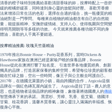
清香的橙子味特別推薦給喜歡清甜香味的妳，按摩時配上一壺舒
緩的柑橘舒緩茶，同時達到身心靈的放鬆與紓壓。 喜歡芳香療
法來增添日常生活的色彩，選擇在合適的場合，挑一瓶優質的精
油絕對是一門學問。 每種來自植物的精油都含有自己的自然能
量，能提振精神、安撫舒緩情緒、支持人心、使得氛圍與空間變
得明亮開朗等等多樣的功效。 今天就來推薦各種功能不同的身
體油，喜歡的人千萬不要錯過。
按摩精油推薦: 玫瑰天竺葵精油
1970年推出Bonnie House－Purity花香系列，當時Dickens &
Hawthorne家族在澳洲已經是家喻戶曉的保養品牌，Bonnie
House從此在澳洲打響了知名度。 引進世界各地優質經典、創新
獨具的品牌，打造居家保養的集粹空間，希望每位珍貴的顧客都
能在忙碌之餘，空出一些時間，像王子與公主般去呵護自己。
2017年，在德國北萊茵的小鎮，藉由跨國的合作，Argicola這個
品牌在一個紅色磚瓦屋內誕生了。 Argicola是拉丁語－農人的意
思，也是植物者這個品牌的精神象徵，象徵著將德國農人的
傳統
智慧傳承下來的承諾。 黑雲杉、芳樟、乳香、藍艾菊、德國洋
甘菊、桂花香調，溫馨木質香氣，讓心靈注入滿滿的幸褔感、恢
復身心平衡。