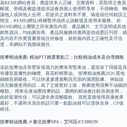
為REME網站會員，應提供本人正確、完整資料，其取得之會員
帳號、密碼及權益僅提供該會員個人使用即享有，不得轉借、轉
讓他人或與他人合用，若提供之資料有不實、偽造或任何錯誤之
情況，REME(網址)有權暫停或終止該帳號及使用本服務。 於
REME網站上瀏覽之所有廣告內容、產品圖片、文字說明或其他
銷售資訊，均由廣告商、產品與服務供應商提供或委託刊登，就
其內容不作實質審查或任何修改，就前揭內容之正確性及可信
度，本網站不負擔保責任。
按摩精油推薦: 精油PTT挑選要點三：比較精油成本及合理價格
這款按摩油含有豐富保濕力的摩洛哥堅果油，還添加了同樣是具
有優良親膚性的橄欖、葵花籽精華油。 按摩精油推薦2026 質地
細緻容易吸收，可以快速滲透進剛洗完澡的濕潤肌膚。 例如說
洗完臉後使用的話，為了之後更好上妝，推薦使用清爽不油膩的
種類。 用來全身油壓按摩的話，濃稠的精油會比較容易使用，
由於延展性佳，可以讓全身流暢吸收。 當然直接使用原液效果
最好，不過和水混合的話只要一點點油就可以塗抹全身，CP值
絕佳。
按摩精油推薦: # 臺北按摩SPA－艾珂菈A’CHRON