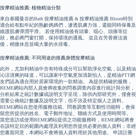
按摩精油推薦: 植物精油分類
來自泰國曼谷的Bath 按摩精油推薦 & 按摩精油推薦 Bloom特別
適合給有點年紀的熟齡媽媽們，滲透肌膚力強，還能同時保養及
維護肌膚彈潤平滑。 若使用精油後有頭暈、噁心、頭痛等症
狀，務必將門窗打開，保持環境的通風。 並且在芳香療法過
後，稍微休息並喝大量的水排毒。
按摩精油推薦: 不同用途的推薦身體按摩精油
此外，尤加利精油中含有特殊成分可以幫助淨化空氣，以及精油
沁涼清爽的味道，可以讓家中空氣更加清新怡人，是精油PTT網
友們認為適合用於居家環境的一款精油。 為提供精確的服務，
REME網站內部人員會將收集的問卷調查內容進行統計與分析，
分析結果之統計數據或說明文字呈現，除供內部研究外，僅會視
需要公佈統計數據及說明文字，但不涉及特定個人之資料。
REME網站在您使用服務信箱、問卷調查等互動性功能時，會保
留您所提供的姓名、電子郵件地址、聯絡方式及使用時間等。
當您造訪或使用REME網站提供之功能服務時，REME網站將會
在該特定目的範圍內處理及利用您所提供必要的個人資料；非經
您書面同意，本網站不會將個人資料用於其他用途。 申請註冊