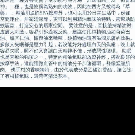
精油是一種芳香物質，依功能可區分為「舒緩情緒」及「振奮精
神」二種，也是較廣為熟知的功效，因此在西方又被稱為「草
藥」， 精油用途除SPA按摩外，也可以用於日常生活中，例如
空間淨化、居家清潔等，更可以利用精油氣味的特點，來幫助防
蚊驅蟲，打造安心的居家空間。 要注意的是，直接塗抹精油對
皮膚太刺激，容易引起過敏反應，建議使用純植物油如荷荷巴
油、甜杏仁油、橄欖油來稀釋，純植物油還有滋潤肌膚的效果。
多數人失眠都是壓力引起，若沒能好好處理白天的焦慮，晚上就
容易失眠，睡不好又會讓白天精神不佳，形成惡性循環。 助眠
也是芳療的強項之一，特定的精油氣味能放鬆神經，搭配良好的
按摩手法，還能讓微血管中的精油分子加速循環，舒緩緊繃肌
肉。 佛手柑的香味獨特，由於代表成分是乙酸沉香酯，讓它除
了有柑橘氣味，還帶有清淡花香。