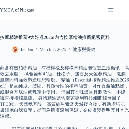
Skip
to
YMCA of Niagara
content
按摩精油推薦9大好處2026!內含按摩精油推薦絕密資料
benlau
March 2, 2025
健康與保健
蘊含有機柏樹精油、有機檸檬及檸檬草精油能促進血液循環，高
效去水腫。 揉合葡萄籽油、杜松子、迷香及天竺葵精油，滋潤
肌膚同時強效塑造理想輪廓。 精油（Essential 按摩精油推薦2026
oil）是高純度、濃縮、具揮發性的植萃油質，可作香薰油點燃，
或混合基底油或乳霜中使用。 但因其香味濃且具刺激性，不建
議直接接觸肌膚。 身體精油蘊含獨家專利科技細胞觸發因子
TFC8®、天然氨基酸、高質維生素及天然複合物，有助增強肌
膚細胞自我修護，從而為肌膚深層保濕，令皮膚變得明亮且具光
澤感。