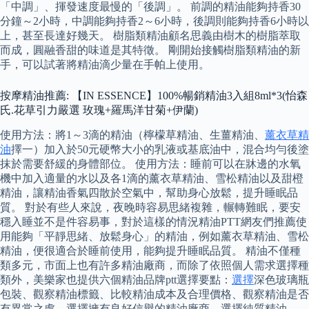
「中調」、揮發速度最慢的「後調」。 前調的精油能夠持香30
分鐘～2小時，中調能夠持香2～6小時，後調則能夠持香6小時以
上，甚至長達好幾天。 樹脂類精油顧名思義由樹木的樹脂萃取
而成，圓融香甜的味道是其特徵。 剛開始接觸樹脂類精油的新
手，可以試著將精油滴少量在手帕上使用。
按摩精油推薦: 【IN ESSENCE】100%暢銷精油3入組8ml*3(怡森
氏.花草引力嚴選 玫瑰+羅馬洋甘菊+伊蘭)
使用方法：將1～3滴的精油（檸檬草精油、生薑精油、
薰衣草精
油
擇一）加入於50元硬幣大小的乳液或基底油中，混合均勻後塗
抹於需要舒緩的身體部位。 使用方法：睡前可以在牀邊的水氧
機中加入適量的水以及各1滴的薰衣草精油、雪松精油以及甜橙
精油，讓精油香氣四散於空氣中，幫助身心放鬆，提升睡眠品
質。 對於有些人來說，夜晚時容易思緒複雜，輾轉難眠，要安
穩入睡並不是件容易事，對於這樣的情況精油PTT網友們推薦使
用能夠「平靜思緒、放鬆身心」的精油，例如薰衣草精油、雪松
精油，便很適合於睡前使用，能夠提升睡眠品質。 精油不僅種
類多元，市面上也有許多精油廠商，而除了依照個人需求選擇種
類外，美樂家也提供六個精油品牌ptt選擇要點：
選擇
深色玻璃瓶
包裝、觀察精油標籤、比較精油成本及合理價格、觀察精油是否
有異常之處、選擇擁有良好信譽的精油廠商、選擇純質精油。