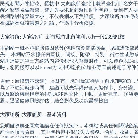
民視新聞／陳怡汝、羅執中 大家診所 臺北市報導臺北市1名
醒才驚覺被騙報警，警方先要求超商幫忙助寄包裹，等到有人要
表網路討論聲量大小，不代表網友正負評價。 大家診所2026
根據網友就該議題之討論，作為本分析依據。
大家診所: 大家診所 · 新竹縣竹北市勝利八街一段239號1樓
本網站一概不承擔賠償因意外(包括感染電腦病毒、系統遭攻擊
失。 本網站不承擔任何直接、間接、附帶、特別、衍生性或懲
站所連結之第三方網站內容侵犯他人智慧財產，可以透過以E-m
時，您同樣可以以E-mail方式申明您的立場並寄至前述電子郵件
更新：新增嫌犯落網） 高雄市一名34歲宋姓男子前晚7時20
為了不耽誤就診時間，建議可以先準備好個人健保卡、身分證。
以及醫療機構指定的視訊APP是否皆已下載、更新完畢。 頂級尊
題，透過健康風險評估，結合影像及功能醫學檢查…
大家診所: 大家診所 – 基本資料
您明確瞭解並同意無論在任何狀況下，本網站或其任何關係企業
罰性的損害負責。 其中包括但不限於失去業務、合約、收益、