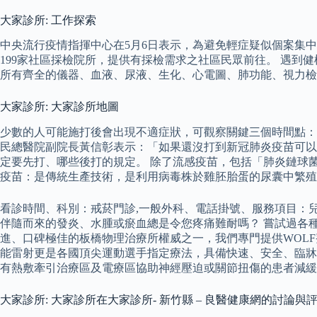
大家診所: 工作探索
中央流行疫情指揮中心在5月6日表示，為避免輕症疑似個案集中於
199家社區採檢院所，提供有採檢需求之社區民眾前往。 遇到
所有齊全的儀器、血液、尿液、生化、心電圖、肺功能、視力檢
大家診所: 大家診所地圖
少數的人可能施打後會出現不適症狀，可觀察關鍵三個時間點：「2
民總醫院副院長黃信彰表示：「如果還沒打到新冠肺炎疫苗可以
定要先打、哪些後打的規定。 除了流感疫苗，包括「肺炎鏈球菌疫
疫苗：是傳統生產技術，是利用病毒株於雞胚胎蛋的尿囊中繁殖
看診時間、科別：戒菸門診,一般外科、電話掛號、服務項目：兒
伴隨而來的發炎、水腫或瘀血總是令您疼痛難耐嗎？ 嘗試過各
進、口碑極佳的板橋物理治療所權威之一，我們專門提供WOLF整
能雷射更是各國頂尖運動選手指定療法，具備快速、安全、臨牀
有熱敷牽引治療區及電療區協助神經壓迫或關節扭傷的患者減緩
大家診所: 大家診所在大家診所- 新竹縣 – 良醫健康網的討論與