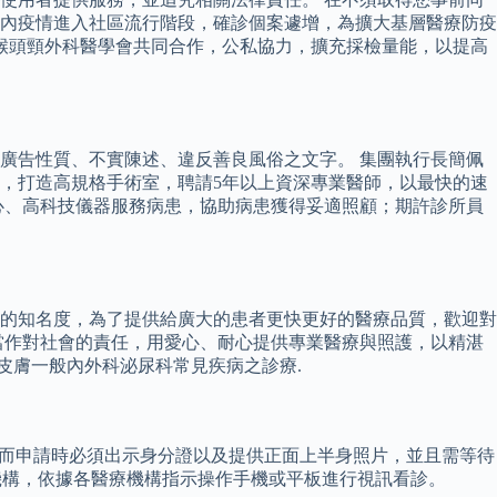
國內疫情進入社區流行階段，確診個案遽增，為擴大基層醫療防疫
鼻喉頭頸外科醫學會共同合作，公私協力，擴充採檢量能，以提高
廣告性質、不實陳述、違反善良風俗之文字。 集團執行長簡佩
，打造高規格手術室，聘請5年以上資深專業醫師，以最快的速
心、高科技儀器服務病患，協助病患獲得妥適照顧；期許診所員
的知名度，為了提供給廣大的患者更快更好的醫療品質，歡迎對
業當作對社會的責任，用愛心、耐心提供專業醫療與照護，以精湛
皮膚一般內外科泌尿科常見疾病之診療.
，而申請時必須出示身分證以及提供正面上半身照片，並且需等待
機構，依據各醫療機構指示操作手機或平板進行視訊看診。