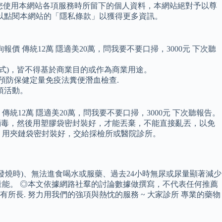
於您使用本網站各項服務時所留下的個人資料，本網站絕對予以尊
以點閱本網站的「隱私條款」以獲得更多資訊。
價 傳統12萬 隱適美20萬，問我要不要口掃，3000元 下次聽
式)，皆不得基於商業目的或作為商業用途。
健成人預防保健定量免疫法糞便潛血檢查.
項活動。
統12萬 隱適美20萬，問我要不要口掃，3000元 下次聽報告。
白水消毒，然後用塑膠袋密封裝好，才能丟棄，不能直接亂丟，以免
，用夾鏈袋密封裝好，交給採檢所或醫院診所。
(無發燒時)、無法進食喝水或服藥、過去24小時無尿或尿量顯著減少
能。 ◎本文依據網路社羣的討論數據做撰寫，不代表任何推薦
有所長. 努力用我們的強項與熱忱的服務 ~ 大家診所 專業的藥物