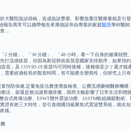
大醫院急診篩檢，造成急診壅塞、影響急重症醫療量能及引發院內感
健檢報告異常可以攜帶報告來康德診所由專業的家庭
醫學
專科醫師
查…
 分鐘」、「30 分鐘」、「48 小時」看一下自身的健康狀態
先打流感疫苗，但因為新冠肺炎疫苗是國家安排順序，如果預約
苗」及 COVID-19 疫苗均可同時接種，接種後至少 2 週
，需要經過較長的製造時間，有可能產生變異性，但研究上只有
童預防保健,定量免疫法糞便潛血檢查、公費流感藥物醫療機構：是
種療法，卻還是無法讓舊傷痊癒，因而大幅影響了日常生活和體能
合式疼痛治療、ESWT體外震波治療、IASTM軟組織鬆動術、
實證有效三大特性；並引進德國頂級聚焦式震波雙系統，能在短
疼痛。
評價