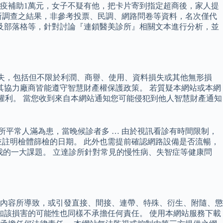
防疫補助1萬元，女子不疑有他，把卡片寄到指定超商後，家人提
所調查之結果，非參考投票、民調、網路問卷等資料，名次僅代
區及部落格等，針對討論『連鎖醫美診所』相關文本進行分析，並
損失，包括但不限於利潤、商譽、使用、資料損失或其他無形損
其協力廠商皆能遵守智慧財產權保護政策。 若質疑本網站或本網
的權利。 當您收到來自本網站通知您可能侵犯到他人智慧財產通知
所平常人滿為患，當晚候診者多 … 由於視訊看診有時間限制，
註明檢體篩檢的日期。 此外也需提前確認網路設備是否流暢，
與您我的一大課題。 立達診所針對常見的慢性病、失智症等健康問
內容所導致，或引發直接、間接、連帶、特殊、衍生、附隨、懲
知該損害的可能性也同樣不承擔任何責任。 使用本網站服務下載