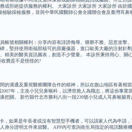
或拒絕提供服務的權利。 大家診所 大家診所 大家診所 由於
CR核酸檢驗採檢服務，並與中華民國醫師公會全國聯合會及臺灣耳
員帳號相關權利：分享內容有誹謗侮辱、猥褻不雅、惡意攻擊、
碑，堅持使用衛福部核可的原廠儀器，進口歐美大廠的注射針劑
銷、精美的醫美資訊圖表，創造不少聲量。 本診所秉持用心、關
收費是不是怪怪的?
間的溝通及重視醫療團隊合作的精神，所以在旗山地區有著相當
國2007年，主攻小兒兒鼻喉科，以濟世救人為職志，將這份事
把關。 新竹縣竹北市勝利八街一段239號小兒成人耳鼻喉腸胃
保卡，如果是年長者或沒有智慧型手機者，可以請家人代為申請
人身分證明文件來就醫。 APP內可查詢衛生局指定的視訊醫療