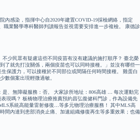
染，指揮中心自2020年建置COVID-19採檢網絡，指定
、職業醫學專科醫師判讀報告並視需要安排進一步複檢。 康德診
。 不少民眾有疑慮這些不同疫苗有沒有建議的施打順序？ 臺北榮
到了就先打沒關係，兩個疫苗也可以同時接種。」並沒有哪些一
才能產生保護力，可以接種於不同部位或間隔任何時間接種。 雞蛋白
少數個案出現輕微過敏。
、無障礙服務：否。 大家診所地址：806高雄 … 每次運動完
表現嗎？ 板橋物理治療推薦預約昌弘復健科門診，作為設備先
MLS系統高能量雷射修復…等多元物理治療服務！ 其中MLS高
時間內達到患部消炎止痛、加速組織修復再生等多重效果；也備