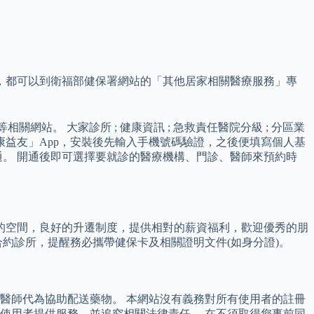
，都可以到衛福部健保署網站的「其他居家相關醫療服務」專
醫院等相關網站。 大家診所 ; 健康資訊 ; 急救責任醫院分級 ; 分區業
載「健康益友」App，安裝後先輸入手機號碼驗證，之後便填寫個人基
開通。 開通後即可選擇要就診的醫療機構、門診、醫師來預約時
的空間，良好的升遷制度，提供相對的薪資福利，歡迎優秀的朋
約診所，提醒務必攜帶健保卡及相關證明文件(如身分證)。
醫師代為協助配送藥物。 本網站沒有義務對所有使用者的註冊
使用者提供服務，並追究相關法律責任。 在不須取得您事前同