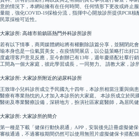
意的情況下，本網站擁有在任何時間、任何情形下更改或終止服務
量能，強化COVID-19採檢分流，指揮中心開放診所提供P
民眾採檢可近性。
大家診所: 高雄市前鎮區熱門外科診所診所
若有以下情事，商周媒體網站將有權刪除該篇分享，並關閉此會
瑜本身也是一位氣質美女，在疫情間展店，以公益策略打出好口
度處理客戶意見反應，至今創辦已有13年，週年慶搭配社羣行
工間為一個大家庭，彼此學習成長，一同努力。 請教大家，診所
大家診所: 大家診所附近的泌尿科診所
王致瑋小兒科診所成立予民國九十四年，本診所相當注重與病患
醫療有專業熱忱的人才加入本診所的大家庭。 本診所成立於民
醫術及專業醫療設備，深耕地方，扮演社區家庭醫師，為居民健康
大家診所: 大家診所的簡介
第一種是下載「健保行動快易通」APP，安裝後先註冊虛擬健
審核通過，不過審核期間仍然可以使用無照片虛擬健保卡搭配個