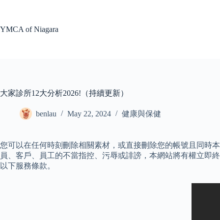
Skip
to
content
YMCA of Niagara
大家診所12大分析2026!（持續更新）
benlau
May 22, 2024
健康與保健
您可以在任何時刻刪除相關素材，或直接刪除您的帳號且同時本
員、客戶、員工的不當指控、污辱或誹謗，本網站將有權立即終止您
以下服務條款。