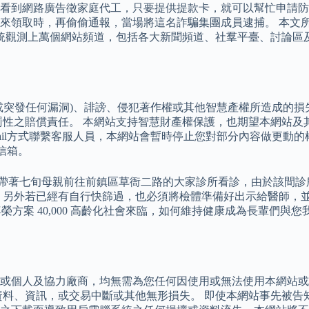
女子看到網路廣告徵家庭代工，只要提供提款卡，就可以幫忙申請
來領取時，再偷偷通報，當場將這名詐騙集團成員逮捕。 本文
 系統觀測上萬個網站頻道，包括各大新聞頻道、社羣平臺、討論
或突發任何漏洞)、誹謗、侵犯著作權或其他智慧產權所造成的
罰性之賠償責任。 本網站支持智慧財產權保護，也期望本網站及
ail方式聯繫客服人員，本網站會暫時停止您對部分內容做更動
信箱。
許，帶著七旬母親前往前鎮區草衙二路的大家診所看診，由於該間診
 另外若已經有自行快篩過，也必須將檢體準備好出示給醫師，並
榮方案 40,000 高齡化社會來臨，如何維持健康成為長輩們
或個人及協力廠商，均無需為您任何因使用或無法使用本網站或
資料、資訊，或交易中斷或其他無形損失。 即使本網站事先被告