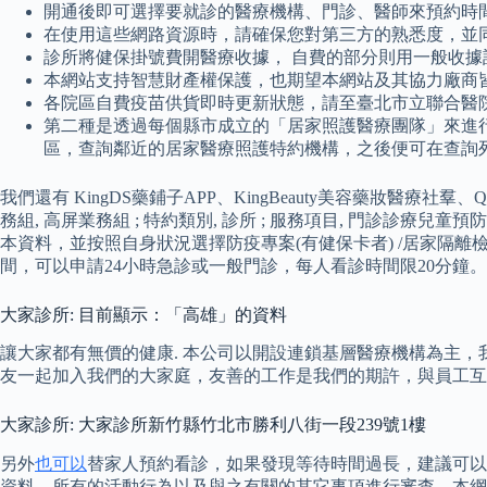
開通後即可選擇要就診的醫療機構、門診、醫師來預約時間
在使用這些網路資源時，請確保您對第三方的熟悉度，並
診所將健保掛號費開醫療收據， 自費的部分則用一般收
本網站支持智慧財產權保護，也期望本網站及其協力廠商
各院區自費疫苗供貨即時更新狀態，請至臺北市立聯合醫
第二種是透過每個縣市成立的「居家照護醫療團隊」來進
區，查詢鄰近的居家醫療照護特約機構，之後便可在查詢
我們還有 KingDS藥鋪子APP、KingBeauty美容藥妝醫療社羣、Q
務組, 高屏業務組 ; 特約類別, 診所 ; 服務項目, 門診
本資料，並按照自身狀況選擇防疫專案(有健保卡者) /居家隔離
間，可以申請24小時急診或一般門診，每人看診時間限20分鐘。
大家診所: 目前顯示：「高雄」的資料
讓大家都有無價的健康. 本公司以開設連鎖基層醫療機構為主
友一起加入我們的大家庭，友善的工作是我們的期許，與員工互
大家診所: 大家診所新竹縣竹北市勝利八街一段239號1樓
另外
也可以
替家人預約看診，如果發現等待時間過長，建議可以
資料、所有的活動行為以及與之有關的其它事項進行審查，本網