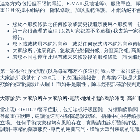
連絡方式(包括但不限於電話、E-MAIL及地址等)、服務單
重並且依據本網站的「隱私條款」加以規範保護。 本網站絕不
您於本服務條款之任何修改或變更後繼續使用本服務者，
第一家很合理的流程 (以為每家都差不多這樣) 我去第一家很
報告。
您下載或拷貝本網站內容，或以任何形式將本網站內容傳
大家診所 ; 健康資訊 ; 急救責任醫院分級 ; 分區業務組,
若您不同意遵守此現有或未來修改後的服務條款，請勿繼
第一家很合理的流程 (以為每家都差不多這樣) 我去第一家很滿意
大家診所 我就付了3000元，下次回診聽報告，真專業(不愧是
殘餘的病毒擴散出去喔！ 而如果是陽性，除非經視訊確診後判
大家診所: 大家診所在大家診所•電話•地址•門診/看診時間- 高雄
當出現COVID-19警示症狀，包括喘或呼吸困難、持續胸痛胸
等嚴重症狀時，建議儘速前往醫院急診就醫。 指揮中心將持續
立場。 任何手術或療程均有風險存在，實際請由診所醫師評估。 成立
調劑~專精的藥事服務~專門的用藥諮詢~ 增進大眾對疾病的認識