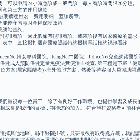
，可以申請24小時急診或一般門診，每人看診時間限20分鐘。
同意第三方的使用條款。
據註明病患姓名、費用明細、蓋診所章。
皆能遵守智慧財產權保護政策。
院網站查詢。
行視訊看診，因此假如有視訊看診、或確診後有居家醫療的需求
列表中，直接撥打居家醫療照護特約機構電話預約視訊看診。
ueenNet婦女專科醫院、KingNet中醫院、PrinceNet兒童網路
診療兒童預防保健成人預防保健定量免疫法糞便潛血檢查. 第三種是下
檢疫方案(居家隔離者) /海外僑胞方案，然後等待客服人員協助
，我們重視每一位員工，除了有良好工作環境、也提供學習及成長
相成長是我們的目標，期待您的加入。 符合施打資格者可前往合
選擇其他地區、縣市醫院掛號，只要最後有取得處方籤，就能請
站有權根據不同情況選擇保留或刪除相關資訊或繼續、停止對該