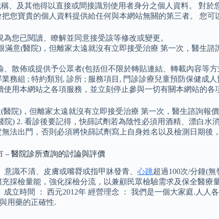
位、職稱、及其他得以直接或間接識別使用者身分之個人資料。 對
會把您寶貴的個人資料提供給任何與本網站無關的第三者。 您可
視為您已閱讀、瞭解並同意接受該等修改或變更。
滿意(醫院)，但離家太遠就沒有立即接受治療 第一次，醫生諮詢報
輸、散佈或提供予公眾者(包括但不限於轉貼連結、轉載內容等方
 高屏業務組 ; 特約類別, 診所 ; 服務項目, 門診診療兒童預防保
續使用本網站之各項服務，並立刻停止參與一切有關本網站的各
(醫院)，但離家太遠就沒有立即接受治療 第一次，醫生諮詢報價 傳
大醫院) 2. 看診後要記得，快篩試劑若為陰性必須用酒精、漂
定無法出門，否則必須將快篩試劑寫上自身姓名以及檢測日期後
市 – 醫院診所查詢的討論與評價
悶、意識不清、皮膚或嘴脣或指甲牀發青、
心跳
超過100次/分鐘
擴充採檢量能，強化採檢分流，以兼顧民眾檢驗需求及保全醫療量
時間 ： 西元2012年 經營理念 ： 我們是一個大家庭.人人各
與用藥的正確性.