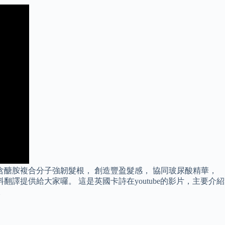
含醣胺複合分子強韌髮根， 創造豐盈髮感， 協同玻尿酸精華，
提供給大家囉。 這是英國卡詩在youtube的影片，主要介紹
。