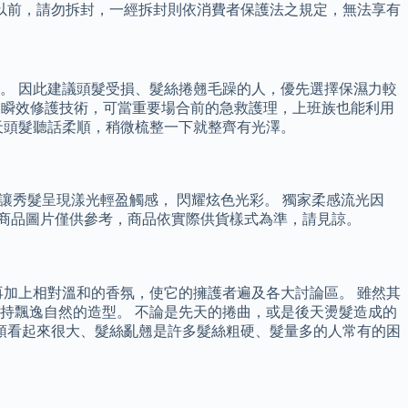
以前，請勿拆封，一經拆封則依消費者保護法之規定，無法享有
。 因此建議頭髮受損、髮絲捲翹毛躁的人，優先選擇保濕力較
速的瞬效修護技術，可當重要場合前的急救護理，上班族也能利用
天頭髮聽話柔順，稍微梳整一下就整齊有光澤。
 讓秀髮呈現漾光輕盈觸感， 閃耀炫色光彩。 獨家柔感流光因
之商品圖片僅供參考，商品依實際供貨樣式為準，請見諒。
加上相對溫和的香氛，使它的擁護者遍及各大討論區。 雖然其
持飄逸自然的造型。 不論是先天的捲曲，或是後天燙髮造成的
頭看起來很大、髮絲亂翹是許多髮絲粗硬、髮量多的人常有的困