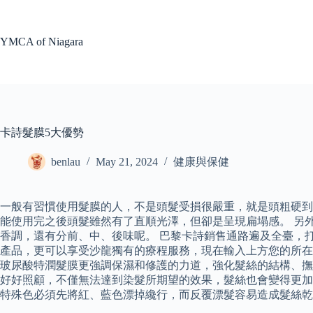
Skip
to
content
YMCA of Niagara
卡詩髮膜5大優勢
benlau
May 21, 2024
健康與保健
一般有習慣使用髮膜的人，不是頭髮受損很嚴重，就是頭粗硬到
能使用完之後頭髮雖然有了直順光澤，但卻是呈現扁塌感。 另
香調，還有分前、中、後味呢。 巴黎卡詩銷售通路遍及全臺，
產品，更可以享受沙龍獨有的療程服務，現在輸入上方您的所在
玻尿酸特潤髮膜更強調保濕和修護的力道，強化髮絲的結構、撫
好好照顧，不僅無法達到染髮所期望的效果，髮絲也會變得更加乾
特殊色必須先將紅、藍色漂掉纔行，而反覆漂髮容易造成髮絲乾