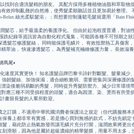
難以找到合適洗髮精的朋友。 其配方採用多種植物油脂和萃取物
夠有效抑制亂翹的自然捲，使秀髮柔順聽話並且更加易於整理。 
lax 絲光柔馭髮浴」；而想要控制蓬鬆毛髮就選用「Bain Fluidea
潤髮芯，給予最溫柔的養護淨化。 但由於起泡程度普通，對油
漲跌紀錄等資訊皆為自動化程式蒐集，可能因各種不可預期之狀
透髮芯修護髮絲， 同時能保護毛鱗片， 有效抵禦熱工具傷害， 
稀精萃油， 快速滲透髮芯， 為秀髮補充極緻修護力量， 長效滋養
水綁馬尾◐
化速度其實更快！ 知名護髮品牌巴黎卡詩針對斷髮、髮量減少
、強韌髮絲、加強保濕，適合細軟脆弱、需要密集與深層修護的
護漂染後脆弱易斷的秀髮，同時提升秀髮防禦力、減少日常環境
種不同受損程度的頭髮，適合為因漂、染、燙而有所受損的頭髮提供照護
計畫留長髮的人羣所歡迎。
成之訂購，不適用中華民國消費者保護法之規定（但代購服務本
在保養上都非常有實感，若是擔心買到無感的款式，不妨先鎖定
頭髮，藉此防止熱氣散發而讓毛鱗片充分打開，滋潤效果將更出
立刻滑順，因為他是屬於超級濃縮的精華髮膜，用量不用太多，沒