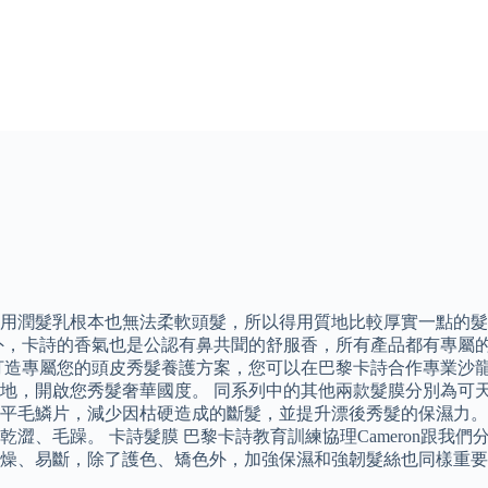
用潤髮乳根本也無法柔軟頭髮，所以得用質地比較厚實一點的髮
外，卡詩的香氣也是公認有鼻共聞的舒服香，所有產品都有專屬
打造專屬您的頭皮秀髮養護方案，您可以在巴黎卡詩合作專業沙龍
地，開啟您秀髮奢華國度。 同系列中的其他兩款髮膜分別為可
平毛鱗片，減少因枯硬造成的斷髮，並提升漂後秀髮的保濕力。
澀、毛躁。 卡詩髮膜 巴黎卡詩教育訓練協理Cameron跟我
燥、易斷，除了護色、矯色外，加強保濕和強韌髮絲也同樣重要