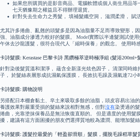
如果您所購買的是影音商品、電腦軟體或個人衛生用品等
七天猶豫期之權益且不得辦理退貨。
針對失去生命力之秀髮， 填補髮纖空洞， 滋潤柔滑， 
尤其許多捲曲、亂翹的頭髮多是因為油脂量不足而導致變形，因
強、油脂成分滲透力較好的髮膜。 Model實際以半邊髮測試
午休去沙龍護髮，很符合現代人「縮時保養」的觀念。 使用時
卡詩髮膜: Kerastase 巴黎卡詩 黑鑽極萃逆時極淨組 (髮浴200ml+髮
針對染後髮質溫和潔淨， 蘊含全新漾光炫色因子， 清潔同時維
子， 於髮絲表層形成抗濕氣保護膜， 長效抗毛躁及濕氣達72
卡詩髮膜: 購物說明
另搭配日本棚倉黏土、皁土來吸取多餘的油脂，頭皮容易出油的
養護效果對嚴重受損的髮絲來說相對無感，但對
沒有
染燙過的髮
捲曲，光靠塗抹保養品是無法恢復直順的。 但是適度的使用髮
擾，建議有這方面困擾的朋友們選擇質地較為濃潤、能增加髮絲
卡詩髮膜: 護髮控最愛的「輕盈卻滑順」髮膜，擺脫毛躁稻草髮