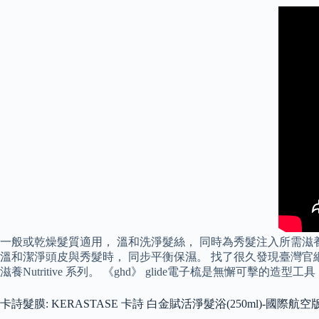
一般或乾燥髮質適用， 溫和洗淨髮絲， 同時為秀髮注入所需滋養
溫和潔淨頭皮與秀髮時， 同步平衡保濕。 找了很久發現臺灣官網
滋養Nutritive 系列。 《ghd》 glide電子梳是無懈可
卡詩髮膜: KERASTASE 卡詩 白金賦活淨髮浴(250ml)-國際航空