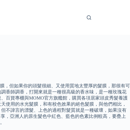
膜，但如果你的頭髮很細、又使用質地太豐厚的髮膜，那很有可
的調香師調香，打開來就是一種很高級的香水味，是一種玫瑰花
、百貨專櫃與MOMO官方旗艦館，購買各項居家頭皮秀髮養護
天天使用的水光髮膜，和有校色效果的絕色髮膜，與他們相比，
 但不諱言的漂髮、上色的過程對髮質就是一種破壞，如果沒有
們分享，亞洲人的原生髮色中紅色、藍色的色素比例較高，要疊上
。