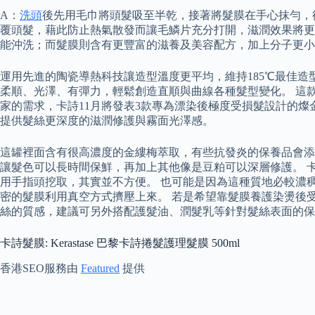
A：
洗頭
後先用毛巾將頭髮吸至半乾，接著將髮膜在手心抹勻，
覆頭髮，藉此防止熱氣散發而讓毛鱗片充分打開，滋潤效果將更
能沖洗；而髮膜則含有更豐富的滋養及美容配方，加上分子更
運用先進的陶瓷導熱科技讓造型溫度更平均，維持185℃最佳
柔順、光澤、有彈力，輕鬆創造直順與曲線各種髮型變化。 這
家的需求，卡詩11月將發表3款專為漂染後極度受損髮設計的
提供髮絲更深度的滋潤修護與霧面光澤感。
這罐裡面含有很高濃度的金縷梅萃取，有些抗發炎的保養品會添
讓髮色可以長時間保鮮，再加上其他像是豆粕可以深層修護。 
用手指頭挖取，其實並不方便。 也可能是因為這種質地必較濃
密的髮膜利用真空方式擠壓上來。 若是希望靠髮膜養護染燙後受
絲的質感，建議可另外搭配護髮油、潤髮乳等針對髮絲表面的保
卡詩髮膜: Kerastase 巴黎卡詩捲髮護理髮膜 500ml
香港SEO服務由
Featured
提供