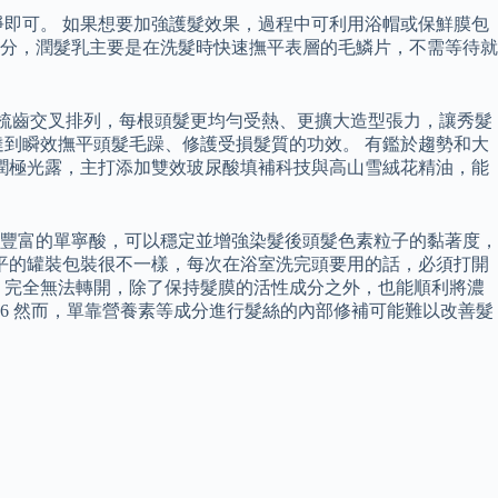
淨即可。 如果想要加強護髮效果，過程中可利用浴帽或保鮮膜包
部分，潤髮乳主要是在洗髮時快速撫平表層的毛鱗片，不需等待就
低梳齒交叉排列，每根頭髮更均勻受熱、更擴大造型張力，讓秀髮
到瞬效撫平頭髮毛躁、修護受損髮質的功效。 有鑑於趨勢和大
潤極光露，主打添加雙效玻尿酸填補科技與高山雪絨花精油，能
豐富的單寧酸，可以穩定並增強染髮後頭髮色素粒子的黏著度，
平的罐裝包裝很不一樣，每次在浴室洗完頭要用的話，必須打開
，完全無法轉開，除了保持髮膜的活性成分之外，也能順利將濃
26 然而，單靠營養素等成分進行髮絲的內部修補可能難以改善髮