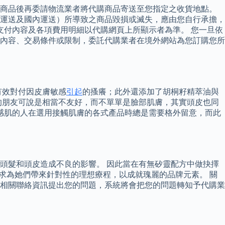
購商品後再委請物流業者將代購商品寄送至您指定之收貨地點。
運送及國內運送）所導致之商品毀損或滅失，應由您自行承擔，
支付內容及各項費用明細以代購網頁上所顯示者為準。 您一旦依
內容、交易條件或限制，委託代購業者在境外網站為您訂購您所
有效對付因皮膚敏感
引起
的搔癢；此外還添加了胡桐籽精萃油與
的朋友可說是相當不友好，而不單單是臉部肌膚，其實頭皮也同
感肌的人在選用接觸肌膚的各式產品時總是需要格外留意，而此
頭髮和頭皮造成不良的影響。 因此當在有無矽靈配方中做抉擇
，務求為她們帶來針對性的理想療程，以成就瑰麗的品牌元素。 關
相關聯絡資訊提出您的問題，系統將會把您的問題轉知予代購業