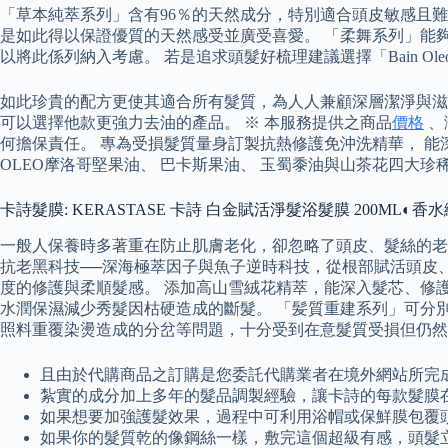
「草本純萃系列」含有96％的天然成分，特別適合頭皮敏感且
是如此得以保證優質的天然感受並廣受喜愛。 「柔舞系列」能
以將此係列納入考慮。 若是追求頭髮好梳理建議選擇「Bain Oleo-Re
如此珍貴的配方更使其適合所有髮質，為人人兼顧深層潔淨與滋
可以選擇他款更強力去油的產品。 ※ 本服務提供之商品
價格
、
何擔保責任。 專為受損髮質量身訂製抗熱修護免沖洗精華， 能深
OLEO摩洛哥堅果油、 巴卡斯果油、 玉蜀黍油與山茶花四大珍
卡詩髮膜: KERASTASE 卡詩 白金賦活淨髮浴髮膜 200ML◐香
一般人保養時多著重在防止肌膚老化，卻忽略了頭皮、髮絲的老
抗老黑科技──深海極萃因子與魚子逆時科技，從根部賦活頭皮
度的修護與柔順髮感。 添加高山雪絨花精萃，能深入髮芯、修
水潤保濕減少秀髮因枯硬造成的斷髮。 「髪質重建系列」可分別對應三
照料重覆染燙造成的分岔等問題，十分受到在意髮質受損但仍然
且由於代購商品之訂購是您委託代購業者在境外網站所完
紮實的成分加上多年的髮品調製經驗，讓卡詩的每款髮膜
如果想要加強護髮效果，過程中可利用浴帽或保鮮膜包覆
如果你的髮質乾的像鋼絲一樣，敷完這個超級有感，頭髮