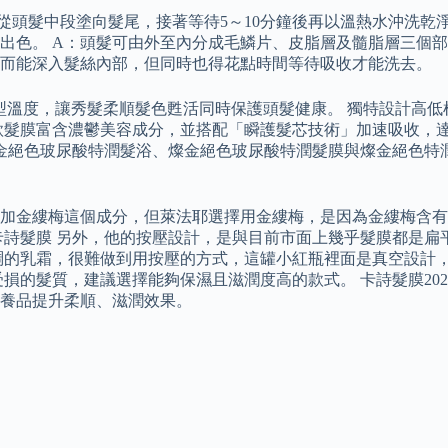
從頭髮中段塗向髮尾，接著等待5～10分鐘後再以溫熱水沖洗乾
出色。 A：頭髮可由外至內分成毛鱗片、皮脂層及髓脂層三個
小而能深入髮絲內部，但同時也得花點時間等待吸收才能洗去。
造型溫度，讓秀髮柔順髮色甦活同時保護頭髮健康。 獨特設計高
款髮膜富含濃鬱美容成分，並搭配「瞬護髮芯技術」加速吸收，達
燦金絕色玻尿酸特潤髮浴、燦金絕色玻尿酸特潤髮膜與燦金絕色特
加金縷梅這個成分，但萊法耶選擇用金縷梅，是因為金縷梅含有
卡詩髮膜 另外，他的按壓設計，是與目前市面上幾乎髮膜都是扁
稠的乳霜，很難做到用按壓的方式，這罐小紅瓶裡面是真空設計
損的髮質，建議選擇能夠保濕且滋潤度高的款式。 卡詩髮膜20
養品提升柔順、滋潤效果。