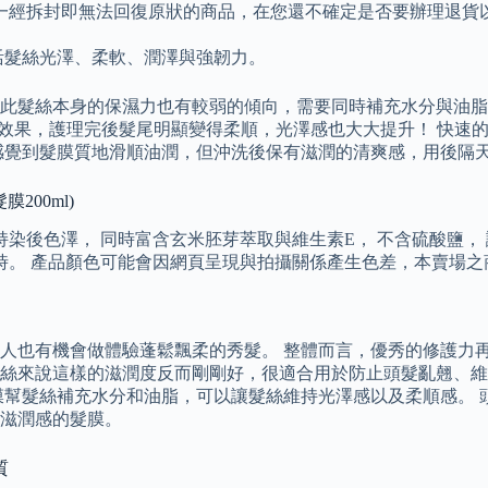
一經拆封即無法回復原狀的商品，在您還不確定是否要辦理退貨
賦活髮絲光澤、柔軟、潤澤與強韌力。
此髮絲本身的保濕力也有較弱的傾向，需要同時補充水分與油脂
使用效果，護理完後髮尾明顯變得柔順，光澤感也大大提升！ 快
感覺到髮膜質地滑順油潤，但沖洗後保有滋潤的清爽感，用後隔
膜200ml)
持染後色澤， 同時富含玄米胚芽萃取與維生素E， 不含硫酸鹽，
小時。 產品顏色可能會因網頁呈現與拍攝關係產生色差，本賣場
人也有機會做體驗蓬鬆飄柔的秀髮。 整體而言，優秀的修護力再
絲來說這樣的滋潤度反而剛剛好，很適合用於防止頭髮亂翹、維
膜幫髮絲補充水分和油脂，可以讓髮絲維持光澤感以及柔順感。 
滋潤感的髮膜。
質