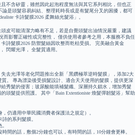
並且不含矽靈，雖然因此起泡程度無法與其它系列相比，但也正
不論是頭髮容易糾結、整理耗時長或是有髮尾分叉的困擾，都可
liste 卡詩髮膜2026 柔舞絲光髮浴」。
性頭皮可能清潔力略有不足，若是自覺頭髮出油情況嚴重，建議
況而影響正確性或完整性， 僅供使用者參考之用，本服務不負任
卡詩髮膜2026 防禦髮絲因吹整而乾枯受損。 完美融合黃金
， 閃耀光澤， 全髮質適用。
、失去光澤等老化問題推出全新「黑鑽極萃逆時髮膜」，添加2大
髮質。 專為漂染後受損髮設計、適合天天使用的髮膜，提供更深
帶給秀髮的侵害；玻尿酸能填補髮纖、深層持久鎖水，增加秀髮
。 其中「Bain Extentioniste 煥髮彈韌髮浴」幫助
身，仍適用中華民國消費者保護法之規定）。
卡詩的系列髮膜。
色。
時間的話，敷個2分鐘也可以，有時間的話，10分鐘會更棒。