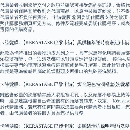
代購業者收到您所交付之款項並確認可接受您的委託後，會將
代購業者僅將其所收到之代購商品，以原包裝轉寄給您，並不提
代購業者不負任何責任。 卡詩髮膜 您因委託代購所支付之款
照代購服務網頁所定方式、條件及流程完成委託代購程序，就表
選擇的代購商品。
卡詩髮膜: 【KERASTASE 巴黎卡詩】黑鑽極萃逆時寵奢組(卡詩
此款為卡詩推出的養護頭皮系列之一，具有深層淨化與調養頭部
沁涼薄荷醇，每一次清洗都可以對頭皮進行修復舒緩。 控油祛
樣需要專門的護理以避免痘痘冒頭或是毛孔堵塞，因此針對此類
款就是專為敏感且屬於乾燥型頭皮所推出的無矽靈洗髮精。
卡詩髮膜: 【KERASTASE 巴黎卡詩】燦金絕色特潤禮盒(洗髮精
雖然含矽靈的洗髮精常給人易阻塞毛孔，以及頭髮不容易上捲等
時，還是建議根據自己希望擁有的頭髮質感來下決定。 Kéras
於代購服務，若您有任何問題或您需要向代購業者提出反映，您
者，由代購業者的客服人員為您提供服務。
卡詩髮膜: 【KERASTASE 巴黎卡詩】柔順絲滑抗躁明星組(洗髮