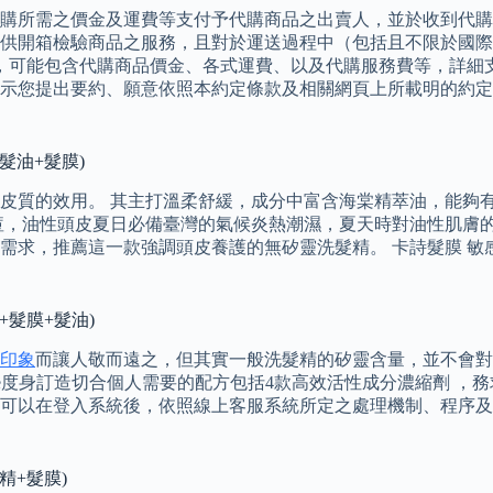
代購所需之價金及運費等支付予代購商品之出賣人，並於收到代
供開箱檢驗商品之服務，且對於運送過程中（包括且不限於國際
項，可能包含代購商品價金、各式運費、以及代購服務費等，詳細
示您提出要約、願意依照本約定條款及相關網頁上所載明的約定
髮油+髮膜)
皮質的效用。 其主打溫柔舒緩，成分中富含海棠精萃油，能夠
痘，油性頭皮夏日必備臺灣的氣候炎熱潮濕，夏天時對油性肌膚
需求，推薦這一款強調頭皮養護的無矽靈洗髮精。 卡詩髮膜 敏
+髮膜+髮油)
印象
而讓人敬而遠之，但其實一般洗髮精的矽靈含量，並不會對
tase度身訂造切合個人需要的配方包括4款高效活性成分濃縮劑 
可以在登入系統後，依照線上客服系統所定之處理機制、程序及
精+髮膜)