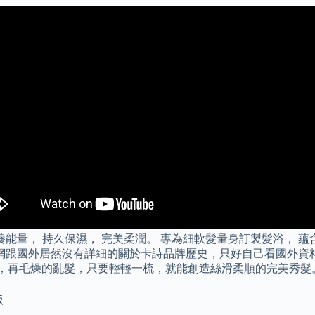
能量， 持久保濕， 完美柔潤。 專為細軟髮量身訂製髮浴， 蘊
跟國外居然沒有詳細的關於卡詩品牌歷史，只好自己看國外資料翻譯
擊的造型工具，再毛燥的亂髮，只要輕輕一梳，就能創造絲滑柔順的完美秀髮
版