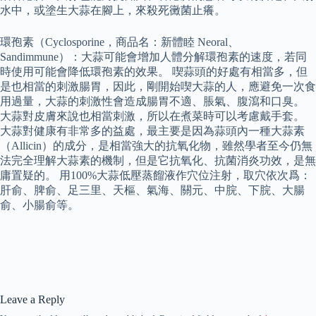
水中，或塗生大蒜在腳上，來殺死黴菌止癢。
環孢素（Cyclosporine，商品名：新體睦 Neoral、
Sandimmune）：大蒜可能會增加人體分解環孢素的速度，若同
時使用可能會降低環孢素的效果。 喫蒜頭的好處有相當多，但
是也相當的刺激腸胃，因此，剛開始喫大蒜的人，應避免一次食
用過量，大蒜的刺激性會造成腸胃不適、脹氣、腹瀉和口臭。
大蒜對皮膚來說也相當刺激，所以在煮菜時可以考慮戴手套。
大蒜對健康有非常多的益處，最主要是因為蒜頭內一種大蒜素
（Allicin）的成分，是相當強大的抗氧化物，雖然學者至今仍無
法完全理解大蒜素的機制，但是它抗氧化、抗菌消炎功效，是無
庸置疑的。 用100%大蒜低壓蒸餾液作穴位注射，取穴依次爲：
肝俞、脾俞、足三里、天樞、氣海、關元、中脘、下脘、大腸
俞、小腸俞等。
Leave a Reply