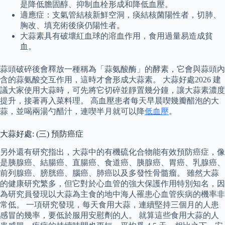
是降低膽固醇、抑制血栓形成和降低血壓。
適應症：支氣管結核新鮮空洞，痰結核菌陽性者，切肺、
胸改、填充術後痰仍陽性者。
大蒜素具有破壞紅血球的溶血作用，食用過量易造成貧
血。
蒜頭破碎後會釋放一種稱為「蒜氨酸酶」的酵素，它會與蒜頭內
含的蒜氨酸交互作用，這時才會形成大蒜素。 大蒜好處2026 建
議大家使用大蒜時，可先將它切碎並靜置幾分鐘，讓大蒜素濃度
提升，接著再入菜料理。 高血壓患者每天早晨喫幾瓣醋泡的大
蒜，並喝兩湯勺醋汁，連喫半月就可以降
低血壓
。
大蒜好處: (三) 預防癌症
另外還有研究指出，大蒜中的有機硫化合物能有效預防癌症，像
是胰腺癌、結腸癌、直腸癌、食道癌、胰腺癌、胃癌、乳腺癌、
前列腺癌、膀胱癌、腦癌、肺癌以及多發性骨髓瘤。 雖然大蒜
的健康研究繁多，但它對於心血管的強大保護作用特別知名，因
為研究員發現以大蒜為主食的地中海人罹患心血管疾病的機率非
常低。 一項研究發現，每天食用大蒜，連續堅持三個月的人患
感冒的幾率，要低於服用安慰劑的人。 就算這些食用大蒜的人