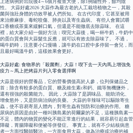
上述病例於出院後4～6個月複查大便，除1例陽性外，餘均陰
性。 大蒜好處2026 大蒜作為最古老的人工栽培植物之一，其殺
菌與強壯身體的功效早被人們所知。 在古代印度，它甚至被用
來治療麻疹、毒蛇咬傷、肺炎以及寄生蟲病。 有些人會嘗試嚼
口香糖或茶葉來緩解口氣，但還是不能徹底去除蒜味。 在這
裡，給大家介紹一個好方法：喫完大蒜後，喝一杯牛奶，牛奶中
的蛋白質會與大蒜髮生反應，就可以有效去除蒜味了。 不過，
喝牛奶時，注意要小口慢嚥，讓牛奶在口腔中多停留一會兒，而
且最好喝溫牛奶，這樣效果會更好。
大蒜好處: 食物界的「殺菌劑」大蒜！喫下去一天內馬上增強免
疫力～馬上把烤蒜片列入零食選擇啊
大蒜是很好的營養品，它的營養價值高於人參，位列保健品之
首；除含有較多的蛋白質、糖及維生素c和鈣、鐵等無機鹽外，
還有很強的殺菌能力。 因此，大蒜除了是調味品、能助消化、
增食慾外，又是防病治病的良藥。 大蒜的辛辣味可以驅除寄生
蟲，使不容易寄居人體內，對寄生蟲有預防和治療的作用。 糖
尿病的原因是由於一種叫胰島素的荷爾蒙的不足，這種胰島素一
不足，體內的物質的變化不能正常進行的結果，就容易引起血管
障礙，胃腸障礙和便祕等併發症。 事實上，就有不少結核病患
者一方面找醫師醫治，一方面食用大蒜，做為治療或治療的補