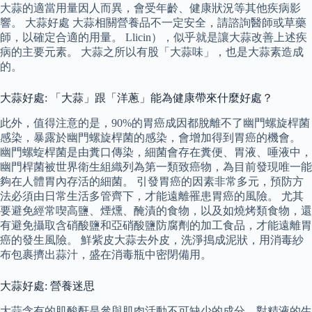
大蒜的適當用量因人而異，會受年齡、健康狀況等其他疾病影
響。 大蒜好處 大蒜相關營養品不一定安全，請諮詢醫師或草藥
師，以確定合適的用量。 Llicin），似乎就是讓大蒜改善上述疾
病的主要元素。 大蒜之所以有股「大蒜味」，也是大蒜素造成
的。
大蒜好處: 「大蒜」跟「洋蔥」能為健康帶來什麼好處？
此外，值得注意的是，90%的胃癌成因都脫離不了幽門螺旋桿菌
感染，暴露於幽門螺旋桿菌的感染，會增加得到胃癌的機會。
幽門螺蜁桿菌是由糞口傳染，細菌會存在糞便、胃液、唾液中，
幽門桿菌被世界衛生組織列為第一類致癌物，為目前發現唯一能
夠在人體胃內存活的細菌。 引發胃癌的因素非常多元，預防方
法必須由日常生活多管齊下，才能遠離罹患胃癌的風險。 尤其
要避免經常喫高鹽、煙燻、醃漬的食物，以及如燒烤類食物，還
有避免攝取含硝酸鹽和亞硝酸鹽防腐劑的加工食品，才能遠離胃
癌的發生風險。 鮮紫皮大蒜去外皮，洗淨搗成泥狀，用消毒紗
布包裹擠出蒜汁，盛在消毒瓶中密閉備用。
大蒜好處: 營養迷思
大蒜含有的肌酸酐是參與肌肉活動不可缺少的成分，對精液的生