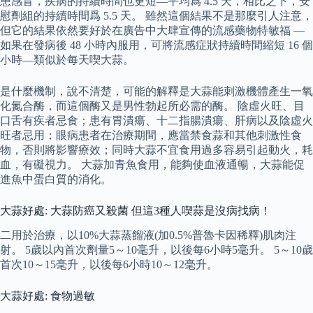
患感冒，疾病的持續時間也更短—平均爲 4.5 天，相比之下，安
慰劑組的持續時間爲 5.5 天。 雖然這個結果不是那麼引人注意，
但它的結果依然要好於在廣告中大肆宣傳的流感藥物特敏福 —
如果在發病後 48 小時內服用，可將流感症狀持續時間縮短 16 個
小時—類似於每天喫大蒜。
是什麼機制，說不清楚，可能的解釋是大蒜能刺激機體產生一氧
化氮合酶，而這個酶又是男性勃起所必需的酶。 陰虛火旺、目
口舌有疾者忌食；患有胃潰瘍、十二指腸潰瘍、肝病以及陰虛火
旺者忌用；眼病患者在治療期間，應當禁食蒜和其他刺激性食
物，否則將影響療效；同時大蒜不宜食用過多容易引起動火，耗
血，有礙視力。 大蒜加青魚食用，能夠使血液通暢，大蒜能促
進魚中蛋白質的消化。
大蒜好處: 大蒜防癌又殺菌 但這3種人喫蒜是沒病找病！
二用於治療，以10%大蒜蒸餾液(加0.5%普魯卡因稀釋)肌肉注
射。 5歲以內首次劑量5～10毫升，以後每6小時5毫升。 5～10歲
首次10～15毫升，以後每6小時10～12毫升。
大蒜好處: 食物過敏