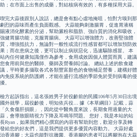
助；在市面上出售的成藥，對結核病有效的，有多種採用大蒜。
喫完大蒜後跟別人說話，總是會有點心虛地掩咀，怕對方嗅到那
劇烈的蒜味而產生負面觀感。 大蒜能夠刺激腸胃，促進胃液稱
賜液消化酵素的分泌，幫助澱粉和脂肪、強白質的消化和吸收，
強健胃腸功能，克服胃腸病。 大蒜可以增強體力，改善堅強體
質，增強抵抗力，無論對一般性或流行性感冒都可以增加預防效
果；而在患病之後，更可以制止病狀惡化，迅速驅除感冒。 本
站內任何健康知識僅作為參考，食用成效因個人體質而異，建議
您食用前與您的醫師、藥師及營養師討論。 總結上述的飲食建
議，平時要多攝取各式各類豐富顏色的食物補足營養，建構好體
內免疫系統的防護網，才能在盛行流感的季節免於受到病毒的侵
擾。
檢方起訴指出，這名張姓男子於役齡前的民國106年5月30日出境
國外就學，屆役齡後，明知依兵役… 據《本草綱目》記載，蒜
「久食傷肝損眼」，因此從中醫角度來說，長期食用過量的大
蒜，會導致眼睛視力下降及耳鳴等問題。 您好，我是本站的站
長Ryan，如果我們精心撰寫的內容有幫助到您，歡迎分享及轉
發給您的好友們，這是我們提供更多優質內容動力。 大蒜好處
治香港腳：大蒜也能對抗黴菌、香港腳的患者可以將腳泡在大蒜