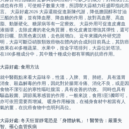
成也有作用，可使精子數量大增，所謂喫大蒜精力旺盛即指此而
言。 大蒜好處2026 大蒜還能促進新陳代謝，降低膽固醇和甘油
三酯的含量，並有降血壓、降血糖的作用，故對高血壓、高血
脂、動脈硬化、糖尿病等有一定療效。 大蒜外用可促進皮膚血
液循環，去除皮膚的老化角質層，軟化皮膚並增強其彈性，還可
防日曬、防黑色素沉積，去色斑增白。 近年來國內外研究證
明，大蒜可斷亞硝胺類致癌物在體內的合成到目前爲止，其防癌
效果在40多種蔬菜、水果中，按金字塔排列，大蒜位於塔頂。
在100多種成分中，其中幾十種成分都有單獨的抗癌作用。
大蒜好處: 食用方法
就中醫觀點來看大蒜味辛，性溫，入脾、胃、肺經。 具有溫胃
消食、殺蟲解毒的作用，因此對於腸胃冷痛、消化不良，或是因
食物不潔引起的寒性嘔吐腹瀉，具有改善的功效。 同時也具有
驅蟲殺菌、調節風寒感冒的作用，一般來說，食用3至5瓣即可，
亦可依照需要而增減。 暖身作用極強，在補身食材中相當有人
氣的薑，在抗癌食物中也明列高位。
大蒜好處: 冬天狂冒靜電恐是「身體缺氧」！醫警告：嚴重失
智、罹心血管疾病