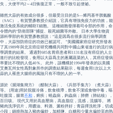
失，大便平均2～4日恢復正常，一般不致引起便祕。
雖然大蒜的有效成分很多，但最受注目的是S—烯丙基半胱氨酸
（SAC），有賀豐彥教授介紹說，它具有增強免疫力的功效，能
激活免疫系統的輔助T細胞。 這種細胞發揮着司令部的作用，命
令體內的“防衛部隊”捕捉、殺死細菌等外敵。 日本大學生物資
源科學部的有賀豐彥教授說：“這是因爲在很多流行病學調查
中，大蒜預防癌症的功效已被認可。 ”美國國家癌症研究所發表
了其1989年與北京癌症研究機構共同對中國山東省進行的流行病
學調查的結果。 通過對685名胃癌患者和1131名沒有癌症的人士
進行的比較發現，食用以大蒜爲主的蔥屬蔬菜的人，其癌症發病
率要比不喫的人低40％。 此外，該機構於1994年發表的以美國
艾奧瓦州女性爲對象所作的調查結果顯示，每週食用1次以上大
蒜的人罹患大腸癌的風險只有不喫的人的一半。
源於《瀕湖集簡方》（醋制大蒜）、《兵部手集方》（煮大蒜）
等。 [用途]用於脘腹冷痛，飲食積滯，飲食不潔或食物中毒，嘔
吐腹瀉，腸胃
不和
，痢疾；蟯蟲病，鉤蟲病；肺癆（肺結核），
百日咳。 現代又用於高血壓病，高血脂症，流感，流腦等。 將
豬肉洗淨切片，用醬油、料酒、澱粉拌好；青蒜擇洗乾淨，切成
小段；鍋燒熱加入豬肉偏炒，加精鹽、白糖和少量水偏炒至肉熟