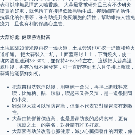
表可以肆無忌憚的大嗑香腸。 大蒜最常被研究且已有不少研究
證實的好處，就包括了直接降低致癌物生成、抑制細菌的活性、
抗氧化的作用等，並有助提升免疫細胞的活性，幫助維持人體免
疫力，且也有利於保護心血管。
大蒜好處: 健康勝過財富
土坑底隔20釐米厚再挖一燒火道，土坑旁邊也可挖一煙筒和燒火
道相通。 把大蒜裝入土坑，上面蓋嚴封上土，下面燒火，使土
坑內溫度達到28~30℃，並保持4~6小時左右。 這樣把大蒜高溫
處理後，再存放就不易發芽，可一直貯存到五六月份接上新蒜，
蒜瓣飽滿新鮮如初。
把蒜苗根洗乾淨以後，用鹽醃一會兒，再拌上調味料來
喫，比如糖、醋、辣椒，喫起來又香又辣，是一道很開胃
的小菜。
雖然說大蒜可以預防胃癌，但並不代表它對腸胃沒有刺激
性。
大蒜由於營養價值高，也是居家防疫的必備食材，更有
「抗癌之王」的美名，對身體有許多好處。
大蒜素有助於改善心臟健康，減少心臟病發作的因素，像