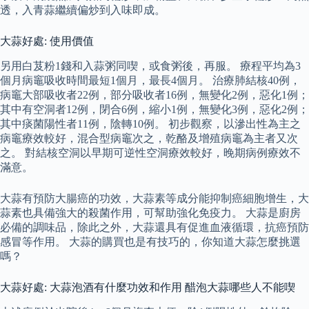
透，入青蒜繼續偏炒到入味即成。
大蒜好處: 使用價值
另用白芨粉1錢和入蒜粥同喫，或食粥後，再服。 療程平均為3
個月病竈吸收時間最短1個月，最長4個月。 治療肺結核40例，
病竈大部吸收者22例，部分吸收者16例，無變化2例，惡化1例；
其中有空洞者12例，閉合6例，縮小1例，無變化3例，惡化2例；
其中痰菌陽性者11例，陰轉10例。 初步觀察，以滲出性為主之
病竈療效較好，混合型病竈次之，乾酪及增殖病竈為主者又次
之。 對結核空洞以早期可逆性空洞療效較好，晚期病例療效不
滿意。
大蒜有預防大腸癌的功效，大蒜素等成分能抑制癌細胞增生，大
蒜素也具備強大的殺菌作用，可幫助強化免疫力。 大蒜是廚房
必備的調味品，除此之外，大蒜還具有促進血液循環，抗癌預防
感冒等作用。 大蒜的購買也是有技巧的，你知道大蒜怎麼挑選
嗎？
大蒜好處: 大蒜泡酒有什麼功效和作用 醋泡大蒜哪些人不能喫