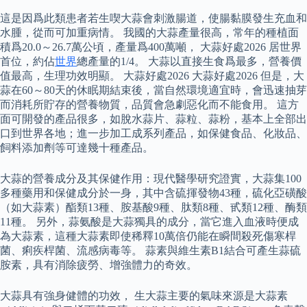
這是因爲此類患者若生喫大蒜會刺激腸道，使腸黏膜發生充血和
水腫，從而可加重病情。 我國的大蒜產量很高，常年的種植面
積爲20.0～26.7萬公頃，產量爲400萬噸， 大蒜好處2026 居世界
首位，約佔
世界
總產量的1/4。 大蒜以直接生食爲最多，營養價
值最高，生理功效明顯。 大蒜好處2026 大蒜好處2026 但是，大
蒜在60～80天的休眠期結束後，當自然環境適宜時，會迅速抽芽
而消耗所貯存的營養物質，品質會急劇惡化而不能食用。 這方
面可開發的產品很多，如脫水蒜片、蒜粒、蒜粉，基本上全部出
口到世界各地；進一步加工成系列產品，如保健食品、化妝品、
飼料添加劑等可達幾十種產品。
大蒜的營養成分及其保健作用：現代醫學研究證實，大蒜集100
多種藥用和保健成分於一身，其中含硫揮發物43種，硫化亞磺酸
（如大蒜素）酯類13種、胺基酸9種、肽類8種、甙類12種、酶類
11種。 另外，蒜氨酸是大蒜獨具的成分，當它進入血液時便成
為大蒜素，這種大蒜素即使稀釋10萬倍仍能在瞬間殺死傷寒桿
菌、痢疾桿菌、流感病毒等。 蒜素與維生素B1結合可產生蒜硫
胺素，具有消除疲勞、增強體力的奇效。
大蒜具有強身健體的功效， 生大蒜主要的氣味來源是大蒜素