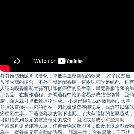
具有預防動脈粥狀硬化，降低高血壓風險的效果。 許多民眾最
常喫大蒜的場合，不外乎就是配香腸，這兩味可說是絕配，也有
人認為喫香腸配大蒜可以降低癌症的發生率，畢竟香腸這類的加
工食品，在製作過程、烹調過程中較多容易形成致癌物質：亞硝
胺，而大蒜可降低致癌物生成。 不過已經生成的致癌物，大蒜
並無法直接抹去它的存在，因此嫚嫚營養師認為，或許可以降低
癌症發生率，不過應為喫的當下也配上了大蒜這樣的蔥屬蔬菜，
可以補充到多元的抗癌植化素成份，因此或多或少有些幫助。
但當然也還是建議民眾，任何食物適量即可，飲食上以原型食物
為主、營養多元更有助於防癌。 簡單來說，會有幫助，但不代