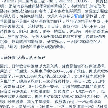
（Allicin）與二烯丙基二硫（diallyl disulfide，DADS）。 免責聲
明： 網站內容為健康醫學院編輯和審閱，本網站資訊無法取代
醫師的診斷或治療任何疾病，若有疾病相關問題，建議諮詢醫療
相關人員，切勿拖延就醫。 大蒜可有效補充
腎臟
所需物質，改
善因腎氣不足而引發的渾身無力症狀，並可促進精子的生成，使
精子數量大增。 治肺結核，百日咳，食慾不振，消化不良，細
菌性痢疾，阿米巴痢疾，腸炎，蟯蟲病，鉤蟲病；外用治陰道滴
蟲，急性闌尾炎。 另外大蒜對於驅蟲也非常有效，像是寵物的
跳蚤、蚊蟲問題都能解決。 研究顯示，一天喫1200毫克的大
蒜，8週內可降低21％被蚊蟲咬的機率。
大蒜好處: 大蒜天然 A 尚好
因此，日常飲食中適度以大蒜入菜，確實是相當不錯保健選擇。
用法：一灌腸法：先用生理鹽水500～800毫升洗腸，再以經水浴
加溫至37～38℃10%的大蒜浸出液100毫升，於10分鐘內緩緩注
入肛門內，囑患者忍耐15～30分鐘後排便。 每日～2次，3日後
可改為每日1次，6～10次為一療程。 此法的缺點為肛門直腸及
回盲部有燒灼感，初次灌腸時可出現腹痛，但均為一過性。 以
去皮紫皮大蒜50克，搗碎後浸於38℃溫開水100毫升內2小時，然
後用紗布過濾，加入半量糖漿。 觀察數百例，平均治癒率為
95%以上，體溫平均1～2日降至，正常，裏急後重平均2～5日消