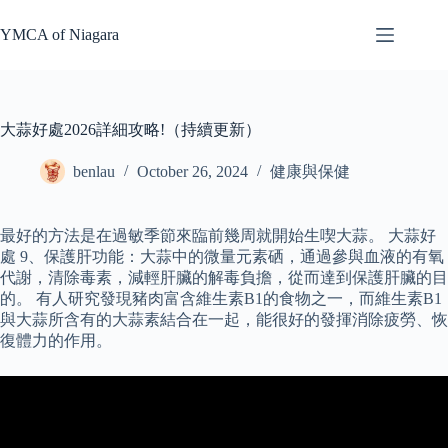
Skip
to
YMCA of Niagara
content
大蒜好處2026詳細攻略!（持續更新）
benlau
October 26, 2024
健康與保健
最好的方法是在過敏季節來臨前幾周就開始生喫大蒜。 大蒜好
處 9、保護肝功能：大蒜中的微量元素硒，通過參與血液的有氧
代謝，清除毒素，減輕肝臟的解毒負擔，從而達到保護肝臟的目
的。 有人研究發現豬肉富含維生素B1的食物之一，而維生素B1
與大蒜所含有的大蒜素結合在一起，能很好的發揮消除疲勞、恢
復體力的作用。