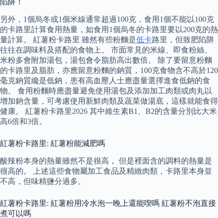
陷阱！
另外，1個烏冬或1個米線通常超過100克，食用1個不能以100克
的卡路里計算食用熱量，如食用1個烏冬的卡路里要以200克的熱
量計算。 紅薯粉卡路里 雖然有些粉麵是
低卡
路里，但致肥陷阱
往往在調味料及搭配的食物上。 市面常見的米線、即食粉絲、
米粉多會附加湯包，湯包會令脂肪高出數倍。 除了要留意粉麵
的卡路里及脂肪，亦應留意粉麵的鈉質，100克食物含不高於120
毫克鈉質纔是低鈉，患有高血壓人士應盡量選擇進食低鈉的食
物。 食用粉麵時應盡量避免使用湯包及添加加工肉類或肉丸以
增加鈉含量，可考慮使用新鮮肉類及蔬菜做湯底，這樣就能食得
健康。 紅薯粉卡路里2026 其中維生素B1、B2的含量分別比大米
高6倍和3倍。
紅薯粉卡路里: 紅薯粉能減肥嗎
酸辣粉本身的熱量雖然不是很高， 但是裡面含的調料的熱量是
很高的。 上述這些食物屬加工食品及精緻肉類，卡路里本身並
不高，但味精鹽分過多。
紅薯粉卡路里: 紅薯粉用冷水泡一晚上還能喫嗎 紅薯粉不泡直接
煮可以嗎