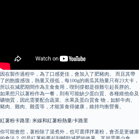
因在製作過程中，為了口感更佳，會加入了肥豬肉。 而且其帶
了的飽腹感強，熱量又很低，每100g的南瓜其熱量只有23大卡，
所以在減肥期間作為主食食用，喫到撐都是很難引起長胖的。
如果想只以薯粉作為一餐，則有可能缺少蛋白質、各種維他命及
礦物質，因此需要配合蔬菜、水果及蛋白質食 物，如鮮牛肉、
豬肉、雞肉、雞蛋等，才能算食得健康，維持均衡營養。
紅薯粉卡路里: 米線和紅薯粉熱量/卡路里
你可能會想，薯粉除了湯煮外，也可選擇拌薯粉，會否是更健康
的食法？ 但是紅薯粉要起到輔助減肥的效果，其就需要少食，