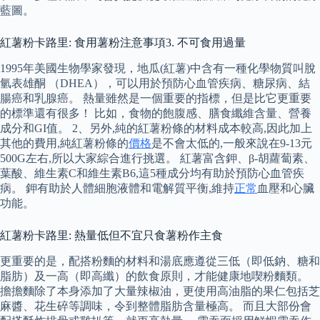
藍圖。
紅薯粉卡路里: 食用薯粉注意事項3. 不可食用過量
1995年美國生物學家發現，地瓜(紅薯)中含有一種化學物質叫脫
氫表雄酮 （DHEA），可以用於預防心血管疾病、糖尿病、結
腸癌和乳腺癌。 熱量雖然是一個重要的指標，但是比它更重要
的標準還有很多！ 比如，食物的飽腹感、膳食纖維含量、營養
成分和GI值。 2、另外,純的紅薯粉條的材料成本較高,因此加上
其他的費用,純紅薯粉條的
價格
是不會太低的,一般來說在9-13元
500G左右,所以大家綜合進行挑選。 紅薯富含鉀、β-胡蘿蔔素、
葉酸、維生素C和維生素B6,這5種成分均有助於預防心血管疾
病。 鉀有助於人體細胞液體和電解質平衡,維持
正常
血壓和心臟
功能。
紅薯粉卡路里: 熱量低但不宜只食薯粉作主食
更重要的是，配搭粉麵的材料和湯底應遵從三低（即低鈉、糖和
脂肪）及一高（即高纖）的飲食原則，才能健康地喫粉麵類。
擔擔麵除了本身添加了大量辣椒油，更使用高油脂的果仁包括芝
麻醬、花生碎等調味，令到整體脂肪含量極高。 而且大部份會