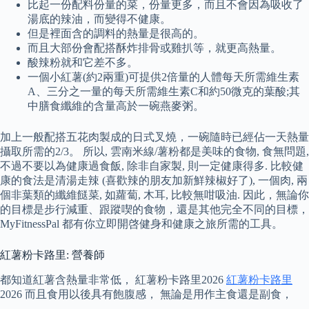
比起一份配料份量的菜，份量更多，而且不會因為吸收了
湯底的辣油，而變得不健康。
但是裡面含的調料的熱量是很高的。
而且大部份會配搭酥炸排骨或雞扒等，就更高熱量。
酸辣粉就和它差不多。
一個小紅薯(約2兩重)可提供2倍量的人體每天所需維生素
A、三分之一量的每天所需維生素C和約50微克的葉酸;其
中膳食纖維的含量高於一碗燕麥粥。
加上一般配搭五花肉製成的日式叉燒，一碗隨時已經佔一天熱量
攝取所需的2/3。 所以, 雲南米線/薯粉都是美味的食物, 食無問題,
不過不要以為健康過食飯, 除非自家製, 則一定健康得多. 比較健
康的食法是清湯走辣 (喜歡辣的朋友加新鮮辣椒好了), 一個肉, 兩
個非葉類的纖維餸菜, 如蘿蔔, 木耳, 比較無咁吸油. 因此，無論你
的目標是步行減重、跟蹤喫的食物，還是其他完全不同的目標，
MyFitnessPal 都有你立即開啓健身和健康之旅所需的工具。
紅薯粉卡路里: 營養師
都知道紅薯含熱量非常低， 紅薯粉卡路里2026
紅薯粉卡路里
2026 而且食用以後具有飽腹感， 無論是用作主食還是副食，