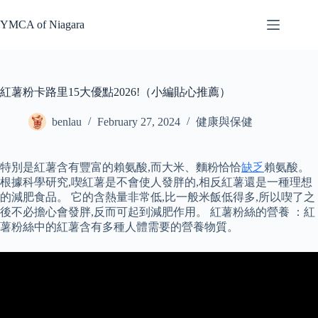
Skip
to
YMCA of Niagara
content
紅薯粉卡路里15大優點2026!（小編貼心推薦）
benlau
February 27, 2024
健康與保健
特別是紅薯含有豐富的賴氨酸,而大米、麵粉恰恰
缺乏
賴氨酸。
根據科學研究,喫紅薯是不會使人發胖的,相反紅薯還是一種理想
的減肥食品。 它的含熱量非常低,比一般米飯低得多,所以喫了之
後不必擔心會發胖,反而可起到減肥作用。 紅薯粉絲的營養 ：紅
薯粉絲中的紅薯含有多種人體需要的營養物質。