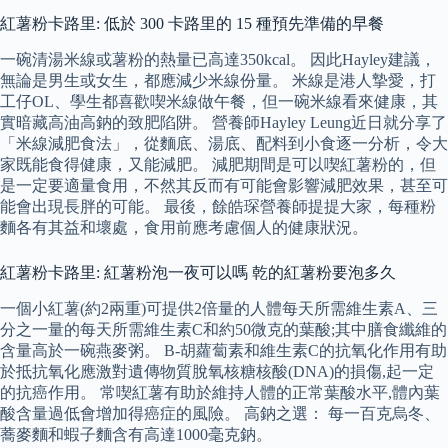
紅薯粉卡路里: 低於 300 卡路里的 15 種預先準備的早餐
一碗清湯米線或薯粉的熱量已高達350kcal。 因此Hayley建議，
無論是男生或女生，都應減少米線份量。 米線是港人摯愛，打
工仔OL、學生都喜歡喫米線做午餐，但一碗米線看來健康，其
實暗藏高油高鈉的致肥陷阱。 營養師Hayley Leung近日就分享了
「米線減肥食法」，從麵底、湯底、配料到小食逐一分析，令大
家既能食得健康，又能減肥。 減肥期間是可以喫紅薯粉的，但
是一定要適量食用，不然其反而有可能會影響減肥效果，甚至可
能會出現長胖的可能。 最後，餘皓琛營養師提提大家，每種粉
麵各有其益和壞處，食用前應考慮個人的健康狀況。
紅薯粉卡路里: 紅薯粉泡一夜可以嗎 乾的紅薯粉要泡多久
一個小紅薯(約2兩重)可提供2倍量的人體每天所需維生素A、三
分之一量的每天所需維生素C和約50微克的葉酸;其中膳食纖維的
含量高於一碗燕麥粥。 Β-胡蘿蔔素和維生素C的抗氧化作用有助
於抵抗氧化應激對遺傳物質脫氧核糖核酸(DNA)的損傷,起一定
的抗癌作用。 常喫紅薯有助於維持人體的正常葉酸水平,體內葉
酸含量過低會增加得癌症的風險。 高鈉之選： 每一百克烏冬、
蕎麥麵和蝦子麵含有高達1000毫克鈉。