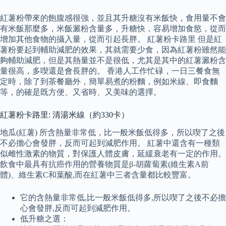
紅薯粉帶來的飽腹感很強，並且其升糖沒有米飯快，食用量不會
有米飯那麼多，米飯澱粉含量多，升糖快，容易增加食慾，從而
增加其他食物的攝入量，從而引起長胖。 紅薯粉卡路里 但是紅
薯粉要起到輔助減肥的效果，其就需要少食，因為紅薯粉雖然能
夠輔助減肥，但是其熱量並不是很低，尤其是其中的紅薯澱粉含
量很高，多喫還是會長胖的。 香港人工作忙碌，一日三餐食無
定時，除了到茶餐廳外，簡單易煮的粉麵，例如米線、即食麵
等，的確是既方便、又省時、又美味的選擇。
紅薯粉卡路里: 清湯米線（約330卡）
地瓜(紅薯) 所含熱量非常低，比一般米飯低得多，所以喫了之後
不必擔心會發胖，反而可起到減肥作用。 紅薯中還含有一種類
似雌性激素的物質，對保護人體皮膚，延緩衰老有一定的作用。
飲食中最具有抗癌作用的營養物質是β-胡蘿蔔素(維生素A前
體)、維生素C和葉酸,而在紅薯中三者含量都比較豐富。
它的含熱量非常低,比一般米飯低得多,所以喫了之後不必擔
心會發胖,反而可起到減肥作用。
低升糖之選：