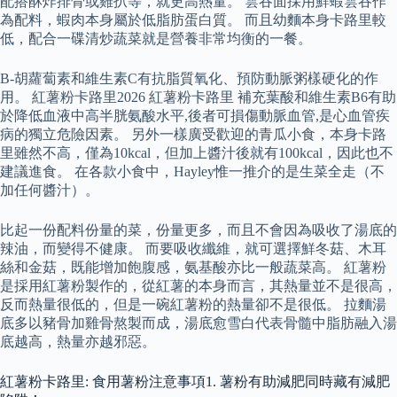
配搭酥炸排骨或雞扒等，就更高熱量。 雲吞面採用鮮蝦雲吞作
為配料，蝦肉本身屬於低脂肪蛋白質。 而且幼麵本身卡路里較
低，配合一碟清炒蔬菜就是營養非常均衡的一餐。
Β-胡蘿蔔素和維生素C有抗脂質氧化、預防動脈粥樣硬化的作
用。 紅薯粉卡路里2026 紅薯粉卡路里 補充葉酸和維生素B6有助
於降低血液中高半胱氨酸水平,後者可損傷動脈血管,是心血管疾
病的獨立危險因素。 另外一樣廣受歡迎的青瓜小食，本身卡路
里雖然不高，僅為10kcal，但加上醬汁後就有100kcal，因此也不
建議進食。 在各款小食中，Hayley惟一推介的是生菜全走（不
加任何醬汁）。
比起一份配料份量的菜，份量更多，而且不會因為吸收了湯底的
辣油，而變得不健康。 而要吸收纖維，就可選擇鮮冬菇、木耳
絲和金菇，既能增加飽腹感，氨基酸亦比一般蔬菜高。 紅薯粉
是採用紅薯粉製作的，從紅薯的本身而言，其熱量並不是很高，
反而熱量很低的，但是一碗紅薯粉的熱量卻不是很低。 拉麵湯
底多以豬骨加雞骨熬製而成，湯底愈雪白代表骨髓中脂肪融入湯
底越高，熱量亦越邪惡。
紅薯粉卡路里: 食用薯粉注意事項1. 薯粉有助減肥同時藏有減肥