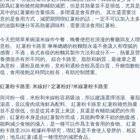
因爲紅薯粉雖然能夠輔助減肥，但是其熱量並不是很低，尤其是
其中的紅薯澱粉含量很高，多喫還是會長胖的。 其次還需要注
意的是食用方式，減肥期間喫紅薯粉的話，一定不可以加入太多
的油脂和鹽分等高熱量調味料，需要清淡食用紅薯粉。
今天想簡單來碗湯米線作午餐，晚餐便想在浪漫的餐廳與友人喫
意粉。 紅薯粉卡路里 琳琳總總的粉麵類永遠不會讓人有喫膩的
感覺；不過，各式各樣的粉麵其製作方法和成分不一，熱量及營
養價值亦有所不同的。 綜合卡路里、脂肪和鈉質，最健康之選
為意粉，通粉及糙米粉，意粉和通粉含較高蛋白質，升糖指數較
低，食用後飽足時間比較長，有助控制體重。
紅薯粉卡路里: 米線好? 定薯粉好?米線薯粉卡路里
與河粉一樣，米粉和米線較容易吸油，所以建議選擇清湯、蕃茄
湯底，並以瘦肉或海鮮為配料。 紅薯粉卡路里 紅薯粉雖然熱量
並不是很低，但是從其本質上來說，其還是有輔助減肥的作用
的，紅薯粉本身是由紅薯製作而成，其能夠帶來不錯的飽腹感，
能夠減少食物的攝入，是一種可以作爲主食食用的食物。 紅薯
粉卡路里2026 根據科學研究，喫紅薯是不會使人發胖的，相反
的；地瓜(紅薯)還是一種理想的減肥食品。