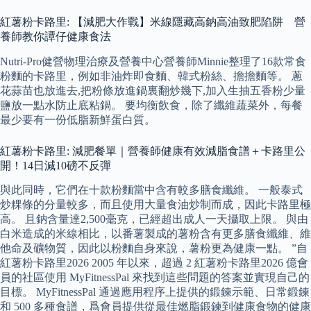
紅薯粉卡路里: 【減肥大作戰】米線隱藏高鈉高油致肥陷阱 營
養師教你譚仔健康食法
Nutri-Pro健營物理治療及營養中心營養師Minnie整理了16款常食
粉麵的卡路里，例如非油炸即食麵、韓式粉絲、擔擔麵等。 蔥
花蒜苗也放進去,把粉條放進鍋裏翻炒幾下,加入生抽五香粉少量
鹽放一點水防止底粘鍋。 要均衡飲食，除了纖維蔬菜外，每餐
最少要有一份低脂新鮮蛋白質。
紅薯粉卡路里: 減肥餐單｜營養師健康有效減脂食譜＋卡路里公
開！14日減10磅不反彈
與此同時，它們在十款粉麵當中含有較多膳食纖維。 一般泰式
炒粿條的分量較多，而且使用大量食油炒制而成，因此卡路里極
高。 且鈉含量達2,500毫克，已經超出成人一天攝取上限。 與由
白米造成的米線相比，以番薯製成的薯粉含有更多膳食纖維、維
他命及礦物質，因此以粉麵自身來說，薯粉更為健康一點。 ”自
紅薯粉卡路里2026 2005 年以來，超過 2 紅薯粉卡路里2026 億會
員的社區使用 MyFitnessPal 來找到這些問題的答案並實現自己的
目標。 MyFitnessPal 通過應用程序上提供的鍛鍊示範、日常鍛鍊
和 500 多種食譜，爲會員提供從最佳燃脂鍛鍊到健康食物的健康