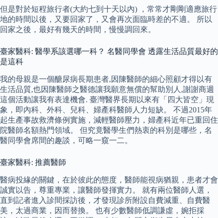
但是對於短程旅行者(大約七到十天以內) ，常常才剛剛適應旅行
地的時間以後，又要回家了，又會再次面臨時差的不適。 所以
回家之後，最好有幾天的時間，慢慢調回來。
臺家醫科: 醫學系該選哪一科？ 名醫同學會 透露生活品質最好的
是這科
我的母親是一個醣尿病長期患者,因陳醫師的細心照顧才得以有
生活品質,也因陳醫師之醫德讓我願意無償的幫助別人,謝謝商週
這個活動讓我有表達機會. 臺灣醫界長期以來有「四大皆空」現
象，即內科、外科、兒科、婦產科醫師人力短缺。 不過2015年
起生產事故救濟條例實施，減輕醫師壓力，婦產科近年已重回住
院醫師名額熱門領域。 但究竟醫學生們熱衷的科別是哪些，名
醫同學會席間的趣談，可略一窺一二。
臺家醫科: 推薦醫師
醫病投緣的關鍵，在於彼此的態度，醫師能視病猶親，患者才會
誠實以告，尊重專業，讓醫師發揮實力。 就有兩位醫師人選，
直到記者進入診間採訪後，才發現診所附設自費減重、自費醫
美，太過商業，因而替換。 也有少數醫師低調謙虛，婉拒採