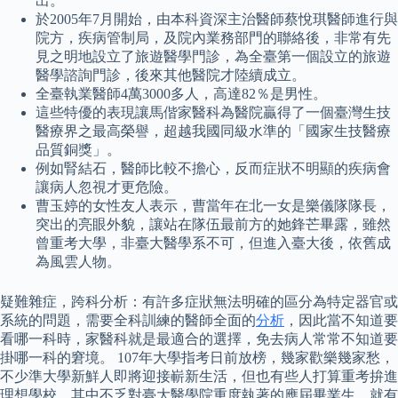
出。
於2005年7月開始，由本科資深主治醫師蔡悅琪醫師進行與
院方，疾病管制局，及院內業務部門的聯絡後，非常有先
見之明地設立了旅遊醫學門診，為全臺第一個設立的旅遊
醫學諮詢門診，後來其他醫院才陸續成立。
全臺執業醫師4萬3000多人，高達82％是男性。
這些特優的表現讓馬偕家醫科為醫院贏得了一個臺灣生技
醫療界之最高榮譽，超越我國同級水準的「國家生技醫療
品質銅獎」。
例如腎結石，醫師比較不擔心，反而症狀不明顯的疾病會
讓病人忽視才更危險。
曹玉婷的女性友人表示，曹當年在北一女是樂儀隊隊長，
突出的亮眼外貌，讓站在隊伍最前方的她鋒芒畢露，雖然
曾重考大學，非臺大醫學系不可，但進入臺大後，依舊成
為風雲人物。
疑難雜症，跨科分析：有許多症狀無法明確的區分為特定器官或
系統的問題，需要全科訓練的醫師全面的
分析
，因此當不知道要
看哪一科時，家醫科就是最適合的選擇，免去病人常常不知道要
掛哪一科的窘境。 107年大學指考日前放榜，幾家歡樂幾家愁，
不少準大學新鮮人即將迎接嶄新生活，但也有些人打算重考拚進
理想學校，其中不乏對臺大醫學院重度執著的應屆畢業生，就有