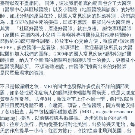
臺灣狀況不盡相同。 同時，這次我們推薦的範圍包含了大醫院
（醫學中心與區域醫院）以及小醫院（地區醫院與診所）的好醫
師，如此分類的原因在於，以國人常見疾病的對應科別，我們認
為，非立即攸關生死的疾病，民眾不應該一股腦兒往大醫院跑，
其實，「社區好醫院，厝邊好醫師」就在身邊。 誠徵專職醫師
（家醫科,胃腸內科,小兒科,耳鼻喉科專科醫師及其他專科醫師）
節數約6-8節可彈性調整，位於市中心交通方便，執照費+診次費
+ PPF，多位醫師一起看診，排班彈性；歡迎基層診所及各大醫
院醫師加入我們的團隊。 2009年的國人常見疾病相關科別好醫
師推薦，納入了全臺灣的相關科別醫師與護士的參與，更擴及小
型醫院與診所。 不須道聽途說，由醫師們推薦出來的好醫師，
是民眾最渴求的資訊。
不只是抓漏網之魚，MRI的問世也窺探許多從前不詳的腦部問
題，如多發性硬化症病人的腦神經末端髓鞘質病斑，或是大腦皮
質發育異常等。 去年8月，新政府甫上任不到一季，前行政院長
唐飛再度因身體不適，血壓高、頭昏，住進醫院，院方替他安排
了各項檢查，其中包括腦部磁振造影（MRI，magnetic resonance
imaging）掃描，以前稱核磁共振掃描。 逐步適應目的地的時
間：往東方旅行，例如從臺北飛到北美洲，出發前幾天開始，每
天的作息提早一小時；往西方旅行， 例如從臺北飛到英國，出