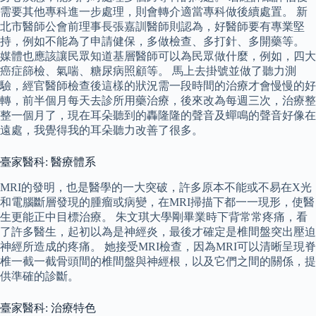
需要其他專科進一步處理，則會轉介適當專科做後續處置。 新
北市醫師公會前理事長張嘉訓醫師則認為，好醫師要有專業堅
持，例如不能為了申請健保，多做檢查、多打針、多開藥等。
媒體也應該讓民眾知道基層醫師可以為民眾做什麼，例如，四大
癌症篩檢、氣喘、糖尿病照顧等。 馬上去掛號並做了聽力測
驗，經官醫師檢查後這樣的狀況需一段時間的治療才會慢慢的好
轉，前半個月每天去診所用藥治療，後來改為每週三次，治療整
整一個月了，現在耳朵聽到的轟隆隆的聲音及蟬鳴的聲音好像在
遠處，我覺得我的耳朵聽力改善了很多。
臺家醫科: 醫療體系
MRI的發明，也是醫學的一大突破，許多原本不能或不易在X光
和電腦斷層發現的腫瘤或病變，在MRI掃描下都一一現形，使醫
生更能正中目標治療。 朱文琪大學剛畢業時下背常常疼痛，看
了許多醫生，起初以為是神經炎，最後才確定是椎間盤突出壓迫
神經所造成的疼痛。 她接受MRI檢查，因為MRI可以清晰呈現脊
椎一截一截骨頭間的椎間盤與神經根，以及它們之間的關係，提
供準確的診斷。
臺家醫科: 治療特色