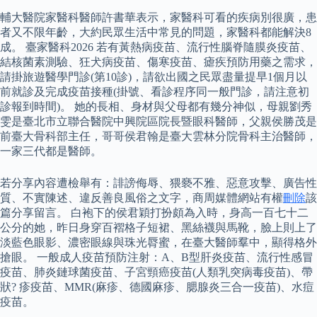
輔大醫院家醫科醫師許書華表示，家醫科可看的疾病別很廣，患
者又不限年齡，大約民眾生活中常見的問題，家醫科都能解決8
成。 臺家醫科2026 若有黃熱病疫苗、流行性腦脊隨膜炎疫苗、
結核菌素測驗、狂犬病疫苗、傷寒疫苗、瘧疾預防用藥之需求，
請掛旅遊醫學門診(第10診)，請欲出國之民眾盡量提早1個月以
前就診及完成疫苗接種(掛號、看診程序同一般門診，請注意初
診報到時間)。 她的長相、身材與父母都有幾分神似，母親劉秀
雯是臺北市立聯合醫院中興院區院長暨眼科醫師，父親侯勝茂是
前臺大骨科部主任，哥哥侯君翰是臺大雲林分院骨科主治醫師，
一家三代都是醫師。
若分享內容遭檢舉有：誹謗侮辱、猥褻不雅、惡意攻擊、廣告性
質、不實陳述、違反善良風俗之文字，商周媒體網站有權
刪除
該
篇分享留言。 白袍下的侯君穎打扮頗為入時，身高一百七十二
公分的她，昨日身穿百褶格子短裙、黑絲襪與馬靴，臉上則上了
淡藍色眼影、濃密眼線與珠光脣蜜，在臺大醫師羣中，顯得格外
搶眼。 一般成人疫苗預防注射：A、B型肝炎疫苗、流行性感冒
疫苗、肺炎鏈球菌疫苗、子宮頸癌疫苗(人類乳突病毒疫苗)、帶
狀? 疹疫苗、MMR(麻疹、德國麻疹、腮腺炎三合一疫苗)、水痘
疫苗。