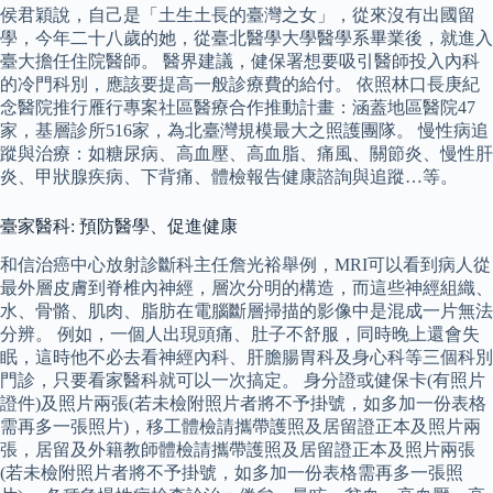
侯君穎說，自己是「土生土長的臺灣之女」，從來沒有出國留
學，今年二十八歲的她，從臺北醫學大學醫學系畢業後，就進入
臺大擔任住院醫師。 醫界建議，健保署想要吸引醫師投入內科
的冷門科別，應該要提高一般診療費的給付。 依照林口長庚紀
念醫院推行雁行專案社區醫療合作推動計畫：涵蓋地區醫院47
家，基層診所516家，為北臺灣規模最大之照護團隊。 慢性病追
蹤與治療：如糖尿病、高血壓、高血脂、痛風、關節炎、慢性肝
炎、甲狀腺疾病、下背痛、體檢報告健康諮詢與追蹤…等。
臺家醫科: 預防醫學、促進健康
和信治癌中心放射診斷科主任詹光裕舉例，MRI可以看到病人從
最外層皮膚到脊椎內神經，層次分明的構造，而這些神經組織、
水、骨骼、肌肉、脂肪在電腦斷層掃描的影像中是混成一片無法
分辨。 例如，一個人出現頭痛、肚子不舒服，同時晚上還會失
眠，這時他不必去看神經內科、肝膽腸胃科及身心科等三個科別
門診，只要看家醫科就可以一次搞定。 身分證或健保卡(有照片
證件)及照片兩張(若未檢附照片者將不予掛號，如多加一份表格
需再多一張照片)，移工體檢請攜帶護照及居留證正本及照片兩
張，居留及外籍教師體檢請攜帶護照及居留證正本及照片兩張
(若未檢附照片者將不予掛號，如多加一份表格需再多一張照