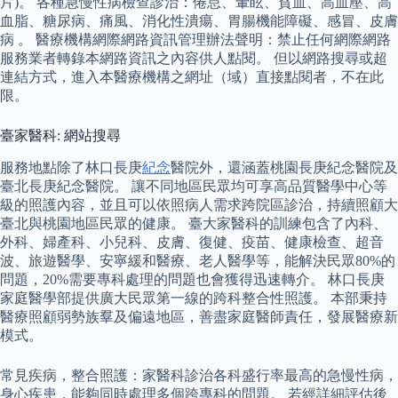
片)。 各種急慢性病檢查診治：倦怠、暈眩、貧血、高血壓、高
血脂、糖尿病、痛風、消化性潰瘍、胃腸機能障礙、感冒、皮膚
病 。 醫療機構網際網路資訊管理辦法聲明：禁止任何網際網路
服務業者轉錄本網路資訊之內容供人點閱。 但以網路搜尋或超
連結方式，進入本醫療機構之網址（域）直接點閱者，不在此
限。
臺家醫科: 網站搜尋
服務地點除了林口長庚
紀念
醫院外，還涵蓋桃園長庚紀念醫院及
臺北長庚紀念醫院。 讓不同地區民眾均可享高品質醫學中心等
級的照護內容，並且可以依照病人需求跨院區診治，持續照顧大
臺北與桃園地區民眾的健康。 臺大家醫科的訓練包含了內科、
外科、婦產科、小兒科、皮膚、復健、疫苗、健康檢查、超音
波、旅遊醫學、安寧緩和醫療、老人醫學等，能解決民眾80%的
問題，20%需要專科處理的問題也會獲得迅速轉介。 林口長庚
家庭醫學部提供廣大民眾第一線的跨科整合性照護。 本部秉持
醫療照顧弱勢族羣及偏遠地區，善盡家庭醫師責任，發展醫療新
模式。
常見疾病，整合照護：家醫科診治各科盛行率最高的急慢性病，
身心疾患，能夠同時處理多個跨專科的問題。 若經詳細評估後