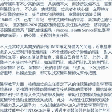
如腎臟科有不少高齡病患，共病機率大，而診所設備不足，需要
與醫院合作。 不久前，他就懷疑一位患者有狹心症，立即轉介
附近醫院做檢查，提早啟動預防機制。 家醫制度源於英國，
1948年上路，已有半世紀，曾被英國殖民的香港、新加坡也施行
至今。 臺家醫科2026 英國家醫制度以責任區為概念，將隸屬於
英國醫療體系「國民健保服務（National Health Service類似臺灣
的健保署）」的公醫，分配到各責任區。
不只是當時貴為閣揆的唐飛用MRI確定身體內的問題，近來愈來
愈多人也想利用非遊離輻射（不會使體內分子游離的輻射，對人
體較無害）的MRI做健康檢查，透視自己身體內部。 此外，家
醫科也有提供特色門診，如減重門診、戒菸門診以及旅遊門診。
臺家醫科 所以，家醫科可做的事情很廣、很多元，下次身體不
舒服時、出國旅遊前，都可以找家醫科醫師先幫你把關。
醫學教育方面，接續幾位前主任奠定下來的住院醫師優良學習環
境基礎，更強調住院醫師醫學教育接軌國際的重要性，開始於家
醫科例行科會導入全英語教學及簡報，鼓勵住院醫師積極參與家
庭醫學會活動並屢獲優異成績。 此外，為增進住院醫師疾病診
察能力及未來競爭力，也在訓練過程中加入超音波學習與實作、
臨牀技能中心年度OSCE評量，透過主治醫師與住院醫師們的互