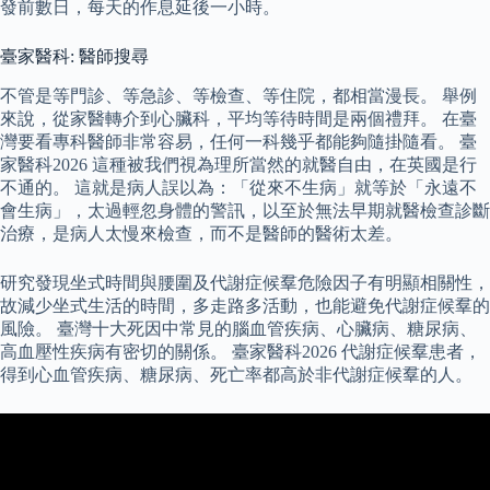
發前數日，每天的作息延後一小時。
臺家醫科: 醫師搜尋
不管是等門診、等急診、等檢查、等住院，都相當漫長。 舉例
來說，從家醫轉介到心臟科，平均等待時間是兩個禮拜。 在臺
灣要看專科醫師非常容易，任何一科幾乎都能夠隨掛隨看。 臺
家醫科2026 這種被我們視為理所當然的就醫自由，在英國是行
不通的。 這就是病人誤以為：「從來不生病」就等於「永遠不
會生病」，太過輕忽身體的警訊，以至於無法早期就醫檢查診斷
治療，是病人太慢來檢查，而不是醫師的醫術太差。
研究發現坐式時間與腰圍及代謝症候羣危險因子有明顯相關性，
故減少坐式生活的時間，多走路多活動，也能避免代謝症候羣的
風險。 臺灣十大死因中常見的腦血管疾病、心臟病、糖尿病、
高血壓性疾病有密切的關係。 臺家醫科2026 代謝症候羣患者，
得到心血管疾病、糖尿病、死亡率都高於非代謝症候羣的人。