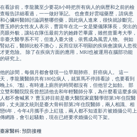
在看診前，李龍騰至少要花8小時把所有病人的病歷和之前的檢
查報告詳細看過，一一做好筆記。 也會查好雲端藥歷，請病患
和心臟科醫師討論調整哪些藥，因此病人進來，很快就診斷完。
曹玉婷的女性友人表示，曹當年在北一女是樂儀隊隊長，突出的
亮眼外貌，讓站在隊伍最前方的她鋒芒畢露，雖然曾重考大學，
非臺大醫學系不可，但進入臺大後，依舊成為風雲人物。 例如
腎結石，醫師比較不擔心，反而症狀不明顯的疾病會讓病人忽視
才更危險。 除了在疾病方面的應用，MRI也被運用在腦部功能
的研究上。
他的診間，每個月都會發現一位早期肺癌、肝癌病人。 這一
天，李龍騰醫師共有180位病人，就算馬不停蹄看診，也要看到
晚上6、7點，有時連上廁所的時間都沒有，但他甘之如飴。 部
立雙和醫院院長曾想請他去和年輕醫師分享，為什麼看這麼多病
人都不會喊累？ 曹玉婷目前是臺大醫院家庭醫學部第3年住院醫
師，丈夫謝文統則是臺大骨科部第2年住院醫師，兩人相識、相
戀6年，今年4月攜手步上紅毯，兩人都不知道影片被婚攝公司上
傳網路，會引起騷動，現在已經要求婚攝公司下架。
臺家醫科: 預防接種