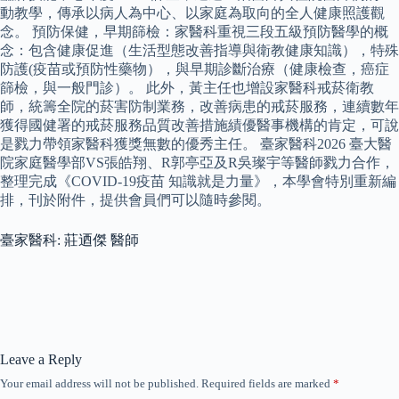
動教學，傳承以病人為中心、以家庭為取向的全人健康照護觀
念。 預防保健，早期篩檢：家醫科重視三段五級預防醫學的概
念：包含健康促進（生活型態改善指導與衛教健康知識），特殊
防護(疫苗或預防性藥物），與早期診斷治療（健康檢查，癌症
篩檢，與一般門診）。 此外，黃主任也增設家醫科戒菸衛教
師，統籌全院的菸害防制業務，改善病患的戒菸服務，連續數年
獲得國健署的戒菸服務品質改善措施績優醫事機構的肯定，可說
是戮力帶領家醫科獲獎無數的優秀主任。 臺家醫科2026 臺大醫
院家庭醫學部VS張皓翔、R郭亭亞及R吳璨宇等醫師戮力合作，
整理完成《COVID-19疫苗 知識就是力量》，本學會特別重新編
排，刊於附件，提供會員們可以隨時參閱。
臺家醫科: 莊迺傑 醫師
Leave a Reply
Your email address will not be published.
Required fields are marked
*