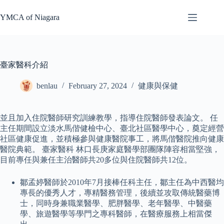
Skip
to
YMCA of Niagara
content
臺家醫科介紹
benlau
February 27, 2024
健康與保健
並且加入住院醫師研究訓練教學，指導住院醫師發表論文。 任
主任期間設立淡水馬偕健檢中心、臺北社區醫學中心，奠定經營
社區健康促進，並積極參與健康醫院事工，將馬偕醫院推向健康
醫院典範。 臺家醫科 林口長庚家庭醫學部團隊陣容相當堅強，
目前專任與兼任主治醫師共20多位與住院醫師共12位。
鄒孟婷醫師於2010年7月接棒任科主任，鄒主任為中西醫均
專長的優秀人才，專精醫務管理，後續並攻取傳統醫藥博
士，同時身兼職業醫學、肥胖醫學、老年醫學、中醫藥
學、旅遊醫學等學門之專科醫師，在醫療服務上相當傑