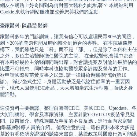
網友在網路上好奇問到為何對臺大醫科如此執著？ 本網站利用
Cookie 來執行網站服務並改善您與我們的互動。
臺家醫科: 陳晶瑩 醫師
家醫科多年的門診訓練，讓我有信心可以處理民眾80%的問題，
剩下20%的問題也能及時的轉介到適合的專科。 在本院組織架
構下，我們雖然只是「科」而不是「部」，但是除了本科科主任
之外，多位主治醫師擔任醫院的主管。 在全院醫執會議中都會
有本科好幾位主治醫師同時出席，對會議提案及討論結果所佔的
比重不可輕忽，同時本科也協助醫院眾多評鑑及督考的工作。
欲申請國際疫苗黃皮書之民眾, 請一律掛旅遊醫學門診(第10
診)。 減少坐式生活：身體活動缺乏是代謝症候羣的一重要因
子，現代人因使用3C產品，大大增加坐式生活型態，而缺乏身
體活動。
這份資料主要摘譯、整理自臺灣CDC、美國CDC、Uptodate、各
大期刊網站、學會及專家資訊，主要針對COVID-19疫苗常見疑
問、疫苗簡介、特殊族羣及罕見的不良反應，進行面向家庭醫
師/基層醫療人員的介紹。 值得注意的是，這份資料本來大多是
基於有明確研究證據的脈絡來書寫，某些政策與醫療行為可能跟