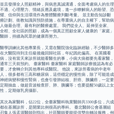
並且發揮全人照顧精神，與病患真誠溝通，全面考慮病人的生理
不適、心理壓力、情緒反應及處境，進一步瞭解病人的盼望、恐
懼、信仰與生活環境作為整體醫療判斷考量。 並主動告知診斷
療計劃、衛教知識與預防措施，在尊重病人的自主權下，幫助病
人做最合理、最有利的醫療處置。 我們從全人、延伸至全家、
全程、全社區的照顧，成為一個真正照顧全家人健康的「家庭」
醫師，持續為民眾的健康而努力。
醫學訓練比其他專業長，又需在醫院強化臨牀經驗，不少醫師多
在大醫院待到主任級後纔回歸社區，年紀因此偏高。 在英國看
病，沒有當天來診所就能看醫生的事，小病大病都要先看家醫，
通常三天前預約。 臺家醫科 臺家醫科 家庭醫師診療後認為有必
要，才會轉介到其他專科或醫院。 他說，來診所看病的中老年
人，很多都有三高和糖尿病，這些穩定的慢性病，除了可能造成
神經病變和慢性腎病，也會引發肺結核、肝癌、胰臟癌，一定要
定期抽血，做超音波檢查肝、肺、胰臟等；也要提醒50歲以上女
性，定期做乳房攝影。
其次為家醫科，佔22位，全臺家醫科執業醫師共3300多位，六成
都在基層診所，是開業比例很高的專科。 臺北醫師公會基層組
召集人張孟源醫師則指出，社區醫師要能提供雙向轉診服務，例