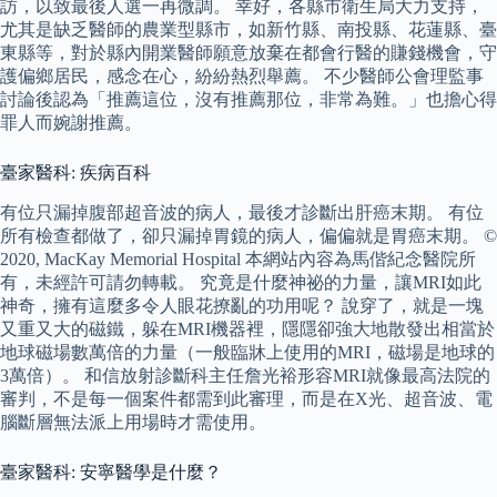
訪，以致最後人選一再微調。 幸好，各縣市衛生局大力支持，
尤其是缺乏醫師的農業型縣市，如新竹縣、南投縣、花蓮縣、臺
東縣等，對於縣內開業醫師願意放棄在都會行醫的賺錢機會，守
護偏鄉居民，感念在心，紛紛熱烈舉薦。 不少醫師公會理監事
討論後認為「推薦這位，沒有推薦那位，非常為難。」也擔心得
罪人而婉謝推薦。
臺家醫科: 疾病百科
有位只漏掉腹部超音波的病人，最後才診斷出肝癌末期。 有位
所有檢查都做了，卻只漏掉胃鏡的病人，偏偏就是胃癌末期。 ©
2020, MacKay Memorial Hospital 本網站內容為馬偕紀念醫院所
有，未經許可請勿轉載。 究竟是什麼神祕的力量，讓MRI如此
神奇，擁有這麼多令人眼花撩亂的功用呢？ 說穿了，就是一塊
又重又大的磁鐵，躲在MRI機器裡，隱隱卻強大地散發出相當於
地球磁場數萬倍的力量（一般臨牀上使用的MRI，磁場是地球的
3萬倍）。 和信放射診斷科主任詹光裕形容MRI就像最高法院的
審判，不是每一個案件都需到此審理，而是在X光、超音波、電
腦斷層無法派上用場時才需使用。
臺家醫科: 安寧醫學是什麼？