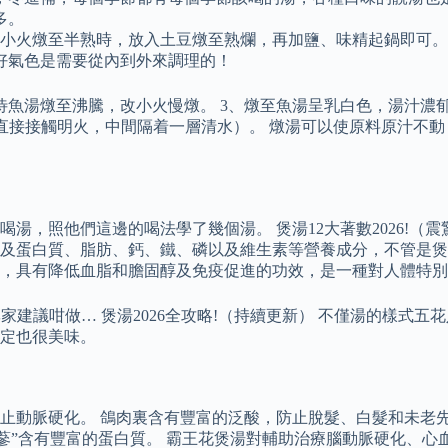
多。
用小火燉至半熟時，放入土豆燉至熟爛，再加鹽、味精起鍋即可。
好氣色是需要從內到外來調理的！
魚湯燉至沸騰，改小火慢燉。 3、燉至魚湯呈乳白色，湯汁濃郁
鍋不直接接觸明火，中間隔着一層清水）。 燉湯可以使原料原汁
照他們這邊的喝法學了幾個湯。 煲湯12大著數2026!（震驚真
蛋白質、脂肪、鈣、鐵、磷以及維生素等營養成分，不管是煲湯還是
，具有降低血脂和膽固醇及免疫促進的功效，是一種對人體特別
!專家建議咁做… 煲湯2026全攻略!（持續更新） 不僅湯的樣
定也很美味。
止動脈硬化。 鴿肉裏含有豐富的泛酸，防止脫髮、白髮和未老先
人蔘”含有豐富的蛋白質。 霸王花煲湯對輔助治療腦動脈硬化、