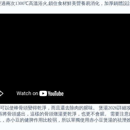
過兩次1300℃高溫浴火,鎖住食材鮮美營養易消化，加厚鍋體設
以使棒骨頭變得乾淨，而且還去除肉的腥味。 煲湯2026詳細
再將骨頭盛出，這樣的骨頭燉湯更乾淨，也更不會腥。 需要注
且，赤小豆的健脾作用比較弱，所以單獨使用赤小豆煲湯的祛溼效