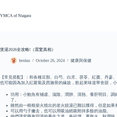
Skip
to
content
YMCA of Niagara
煲湯2026全攻略!（震驚真相）
benlau
October 26, 2024
健康與保健
【常見搭配】：和各種豆類、白芍、白朮、茯苓、紅棗、丹蔘
也可能因為加入紅蘿蔔及西施骨的緣故，飲起來味道寧舍甜，小
功用：小鮑魚有補虛、滋陰、潤肺、清熱、養肝明目、調
了。
雖然由一根根柴火燒出的老火靚湯已難以獲得，但是如果
可以用勺子撇去，也可以用吸油紙吸附掉多餘的油脂。
他們講究藥食同源的養生之道，春祛溼，夏散火，秋潤燥