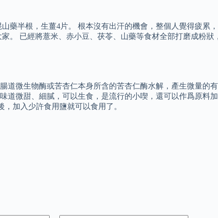
，鐵棍山藥半根，生薑4片。 根本沒有出汗的機會，整個人覺得疲
大家。 已經將薏米、赤小豆、茯苓、山藥等食材全部打磨成粉狀
腸道微生物酶或苦杏仁本身所含的苦杏仁酶水解，產生微量的有毒
味道微甜、細膩，可以生食，是流行的小喫，還可以作爲原料加入
好之後，加入少許食用鹽就可以食用了。