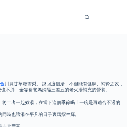
合
川貝甘草燉雪梨。 說回這個湯，不但能有健脾、補腎之效，
瘦也不胖，全靠爸爸媽媽隔三差五的老火湯補充的營養。
，將二者一起煮湯，在當下這個季節喝上一碗是再適合不過的
的同時也讓湯在平凡的日子裏熠熠生輝。
是非常豐富。