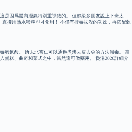
累，這是因爲體內溼氣特別重導致的。 但超級多朋友說上下班太
，直接用熱水稀釋即可食用！ 不僅有排毒祛溼的功效，再搭配穀
氫氰酸。 所以北杏仁可以通過煮沸去皮去尖的方法減毒。 當
蛋糕、曲奇和菜式之中，當然還可做藥用。 煲湯2026詳細介