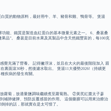
白質的動物原料，最好用牛、羊、豬骨和雞、鴨骨等。 煲湯
功能、鐵質是製造血紅蛋白的基本微量元素之一。 6、桑葚桑
品”。 桑葚是目前水果及其製品中含天然鐵豐富的，每100克
，感覺充滿了營養。 記得撇浮沫，並且在大火的最後階段加入 眉
裏面滾30秒，然後濾水取出。 煲湯11大優勢2026!（持續更
多種疾病的發生有關。
、放蘿蔔，放適量鹽調味繼續煮至蘿蔔熟。 ②黃芪紅棗太子蔘
到補肺健脾、預防反覆感冒的作用。 這個藥膳可以用來治療治
都倒掉的話，那就實在是太可惜了。