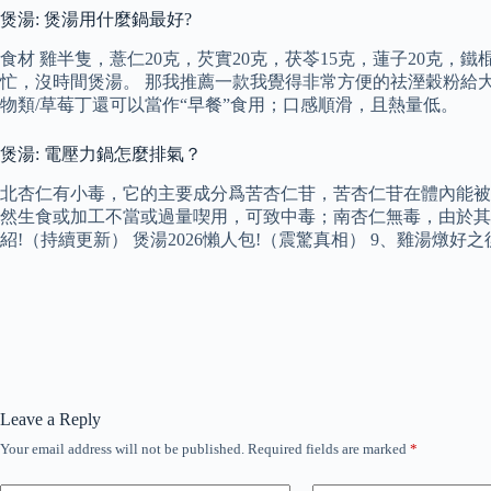
煲湯: 煲湯用什麼鍋最好?
食材 雞半隻，薏仁20克，芡實20克，茯苓15克，蓮子20克
忙，沒時間煲湯。 那我推薦一款我覺得非常方便的祛溼穀粉給
物類/草莓丁還可以當作“早餐”食用；口感順滑，且熱量低。
煲湯: 電壓力鍋怎麼排氣？
北杏仁有小毒，它的主要成分爲苦杏仁苷，苦杏仁苷在體內能被
然生食或加工不當或過量喫用，可致中毒；南杏仁無毒，由於其
紹!（持續更新） 煲湯2026懶人包!（震驚真相） 9、雞湯燉
Leave a Reply
Your email address will not be published.
Required fields are marked
*