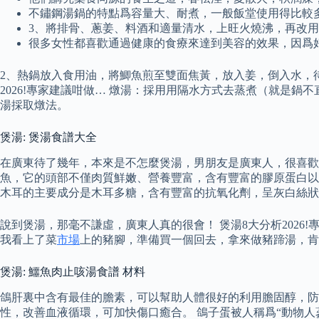
不鏽鋼湯鍋的特點爲容量大、耐煮，一般飯堂使用得比較
3、將排骨、蔥姜、料酒和適量清水，上旺火燒沸，再改
很多女性都喜歡通過健康的食療來達到美容的效果，因爲
2、熱鍋放入食用油，將鯽魚煎至雙面焦黃，放入姜，倒入水，待
2026!專家建議咁做… 燉湯：採用用隔水方式去蒸煮（就是
湯採取燉法。
煲湯: 煲湯食譜大全
在廣東待了幾年，本來是不怎麼煲湯，男朋友是廣東人，很喜歡喝湯，
魚，它的頭部不僅肉質鮮嫩、營養豐富，含有豐富的膠原蛋白以及
木耳的主要成分是木耳多糖，含有豐富的抗氧化劑，呈灰白絲狀
說到煲湯，那毫不謙虛，廣東人真的很會！ 煲湯8大分析2026
我看上了菜
市場
上的豬腳，準備買一個回去，拿來做豬蹄湯，肯
煲湯: 鱷魚肉止咳湯食譜 材料
鴿肝裏中含有最佳的膽素，可以幫助人體很好的利用膽固醇，防
性，改善血液循環，可加快傷口癒合。 鴿子蛋被人稱爲“動物