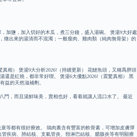
，加鹽，加入切好的木瓜，煮三分鐘，盛入湯碗。 煲湯9大好處
不動，燉出來的湯清而不混濁；一般瘦肉、雞肉類（純肉無骨架）的
相） 煲湯9大分析2026!（持續更新） 花鰱魚頭，又稱爲胖頭
紅燒，都非常好喫。 煲湯6大優點2026!（震驚真相） 黑
有益的天然滋補劑。
式五花八門，而且湯鮮味美，賣相也好，看着就讓人流口水了。 最近
衰等都有很好療效。 鴿肉裏含有豐富的軟骨素，可增加皮膚彈
心血管疾病、肺結核、支氣管炎、頸淋巴結核、腮腺炎等有明顯療