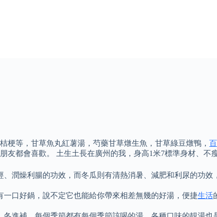
、桔梗等，甘草魚丸紅薯湯，芍藥甘草燉生魚，甘草綠豆燉鴨，
百
朋友都會喜歡。 土生土長在廣州的我，身高1米7標準身材、不
經、潤燥利腸的功效，而冬瓜則有清熱消暑、減肥和利尿的功效
有一口好鍋，說不定它也能給你帶來相差無幾的好湯，便捷
生活
，冬進補，每個季節都有每個季節該喝的湯，各種口味的靚湯也