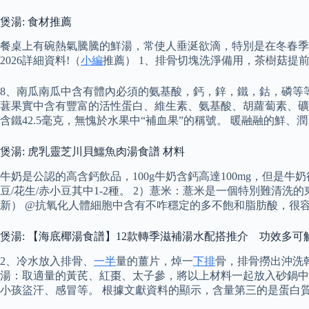
煲湯: 食材推薦
餐桌上有碗熱氣騰騰的鮮湯，常使人垂涎欲滴，特別是在冬春季
2026詳細資料!（
小編
推薦） 1、排骨切塊洗淨備用，茶樹菇提
8、南瓜南瓜中含有體內必須的氨基酸，鈣，鋅，鐵，鈷，磷等
葚果實中含有豐富的活性蛋白、維生素、氨基酸、胡蘿蔔素、礦物
含鐵42.5毫克，無愧於水果中“補血果”的稱號。 暖融融的鮮
煲湯: 虎乳靈芝川貝鱷魚肉湯食譜 材料
牛奶是公認的高含鈣飲品，100g牛奶含鈣高達100mg，但是
豆/花生/赤小豆其中1-2種。 2）薏米：薏米是一個特別難清洗的
新） @抗氧化人體細胞中含有不咋穩定的多不飽和脂肪酸，很
煲湯: 【海底椰湯食譜】12款轉季滋補湯水配搭推介 功效多
2、冷水放入排骨、
一半
量的薑片，焯一
下排
骨，排骨撈出沖洗
湯：取適量的黃芪、紅棗、太子參，將以上材料一起放入砂鍋中
小孩盜汗、感冒等。 根據文獻資料的顯示，含量第三的是蛋白