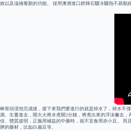
效以及滋補養顏的功能。 採用澳洲進口鋰輝石驟冷驟熱不易裂經
棒骨頭浸泡完成後，接下來我們要進行的就是焯水了，焯水不僅可
酒、生薑進去，開大火將水煮開2分鐘，將煮出來的浮沫撇去，
佳、體質虛弱，正服用補益的中藥時，就不宜食用赤小豆。 而
脾的藥材，比如白扁豆等。