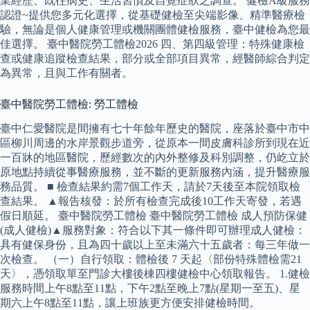
業經歷、既往病史、生活習慣及自覺症狀之調查。 健檢A級服務
認證~提供您多元化選擇，從基礎健檢至尖端影像、精準醫療檢
驗，無論是個人健康管理或機關團體健檢服務，臺中健檢為您最
佳選擇。 臺中醫院勞工體檢2026 四、第四級管理：特殊健康檢
查或健康追蹤檢查結果，部分或全部項目異常，經醫師綜合判定
為異常，且與工作有關者。
臺中醫院勞工體檢: 勞工體檢
臺中仁愛醫院是間擁有七十年餘年歷史的醫院，座落於臺中市中
區柳川周邊的水岸景觀步道旁，從原本一間皮膚科診所到現在近
一百牀的地區醫院，歷經數次的內外整修及科別調整，仍屹立於
原地點持續從事醫療服務，並不斷的更新服務內涵，提升醫療服
務品質。 ■ 檢查結果約需7個工作天，請於7天後至本院領取檢
查結果。 ▲報告核發：於所有檢查完成後10工作天寄發，若遇
假日順延。 臺中醫院勞工體檢 臺中醫院勞工體檢 成人預防保健
(成人健檢)▲服務對象：符合以下其一條件即可辦理成人健檢：
具有健保身份，且為四十歲以上至未滿六十五歲者：每三年做一
次檢查。 （一）自行領取：體檢後 7 天起〈部份特殊體檢需21
天〉，憑領取單至門診大樓後棟四樓健檢中心領取報告。 1.健檢
服務時間上午8點至11點，下午2點至晚上7點(星期一至五)、星
期六上午8點至11點，讓上班族更方便安排健檢時間。