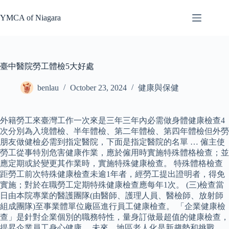
Skip
to
YMCA of Niagara
content
臺中醫院勞工體檢5大好處
benlau
October 23, 2024
健康與保健
外籍勞工來臺灣工作一次來是三年三年內必需做身體健康檢查4
次分別為入境體檢、半年體檢、第二年體檢、第四年體檢但外勞
朋友做健檢必需到指定醫院，下面是指定醫院的名單 … 僱主使
勞工從事特別危害健康作業，應於僱用時實施特殊體格檢查；並
應定期或於變更其作業時，實施特殊健康檢查。 特殊體格檢查
距勞工前次特殊健康檢查未逾1年者，經勞工提出證明者，得免
實施；對於在職勞工定期特殊健康檢查應每年1次。 (三)檢查當
日由本院專業的醫護團隊(由醫師、護理人員、醫檢師、放射師
組成團隊)至事業體單位廠區進行員工健康檢查。 「企業健康檢
查」是針對企業個別的職務特性，量身訂做最超值的健康檢查，
提昇企業員工身心健康。 未來，地區老人化是新趨勢和挑戰，