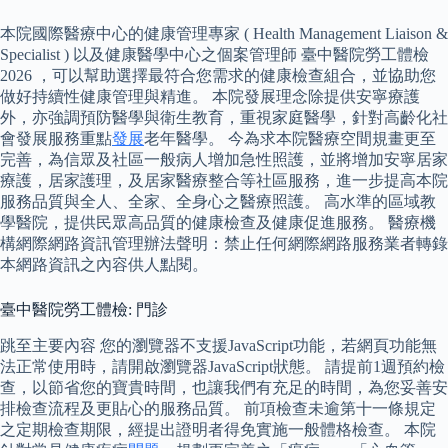
本院國際醫療中心的健康管理專家 ( Health Management Liaison &
Specialist ) 以及健康醫學中心之個案管理師 臺中醫院勞工體檢
2026 ，可以幫助選擇最符合您需求的健康檢查組合，並協助您
做好持續性健康管理與精進。 本院發展理念除提供安寧療護
外，亦強調預防醫學與衛生教育，重視家庭醫學，針對高齡化社
會發展服務重點
發展
老年醫學。 今為求本院醫療空間規畫更至
完善，為信眾及社區一般病人增加急性照護，並將增加安寧居家
療護，居家護理，及居家醫療整合等社區服務，進一步提高本院
服務品質與全人、全家、全身心之醫療照護。 高水準的區域教
學醫院，提供民眾高品質的健康檢查及健康促進服務。 醫療機
構網際網路資訊管理辦法聲明：禁止任何網際網路服務業者轉錄
本網路資訊之內容供人點閱。
臺中醫院勞工體檢: 門診
跳至主要內容 您的瀏覽器不支援JavaScript功能，若網頁功能無
法正常使用時，請開啟瀏覽器JavaScript狀態。 請提前1週預約檢
查，以節省您的寶貴時間，也讓我們有充足的時間，為您妥善安
排檢查流程及更貼心的服務品質。 前項檢查未逾第十一條規定
之定期檢查期限，經提出證明者得免實施一般體格檢查。 本院