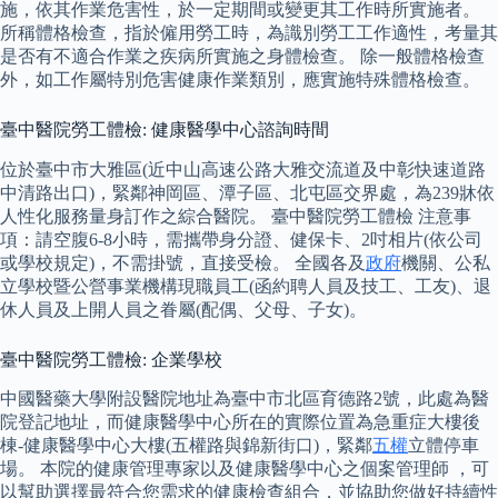
施，依其作業危害性，於一定期間或變更其工作時所實施者。
所稱體格檢查，指於僱用勞工時，為識別勞工工作適性，考量其
是否有不適合作業之疾病所實施之身體檢查。 除一般體格檢查
外，如工作屬特別危害健康作業類別，應實施特殊體格檢查。
臺中醫院勞工體檢: 健康醫學中心諮詢時間
位於臺中市大雅區(近中山高速公路大雅交流道及中彰快速道路
中清路出口)，緊鄰神岡區、潭子區、北屯區交界處，為239牀依
人性化服務量身訂作之綜合醫院。 臺中醫院勞工體檢 注意事
項：請空腹6-8小時，需攜帶身分證、健保卡、2吋相片(依公司
或學校規定)，不需掛號，直接受檢。 全國各及
政府
機關、公私
立學校暨公營事業機構現職員工(函約聘人員及技工、工友)、退
休人員及上開人員之眷屬(配偶、父母、子女)。
臺中醫院勞工體檢: 企業學校
中國醫藥大學附設醫院地址為臺中市北區育德路2號，此處為醫
院登記地址，而健康醫學中心所在的實際位置為急重症大樓後
棟-健康醫學中心大樓(五權路與錦新街口)，緊鄰
五權
立體停車
場。 本院的健康管理專家以及健康醫學中心之個案管理師 ，可
以幫助選擇最符合您需求的健康檢查組合，並協助您做好持續性