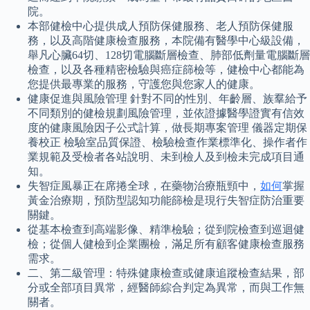
院。
本部健檢中心提供成人預防保健服務、老人預防保健服
務，以及高階健康檢查服務，本院備有醫學中心級設備，
舉凡心臟64切、128切電腦斷層檢查、肺部低劑量電腦斷層
檢查，以及各種精密檢驗與癌症篩檢等，健檢中心都能為
您提供最專業的服務，守護您與您家人的健康。
健康促進與風險管理 針對不同的性別、年齡層、族羣給予
不同類別的健檢規劃風險管理，並依證據醫學證實有信效
度的健康風險因子公式計算，做長期專案管理 儀器定期保
養校正 檢驗室品質保證、檢驗檢查作業標準化、操作者作
業規範及受檢者各站說明、未到檢人及到檢未完成項目通
知。
失智症風暴正在席捲全球，在藥物治療瓶頸中，
如何
掌握
黃金治療期，預防型認知功能篩檢是現行失智症防治重要
關鍵。
從基本檢查到高端影像、精準檢驗；從到院檢查到巡迴健
檢；從個人健檢到企業團檢，滿足所有顧客健康檢查服務
需求。
二、第二級管理：特殊健康檢查或健康追蹤檢查結果，部
分或全部項目異常，經醫師綜合判定為異常，而與工作無
關者。