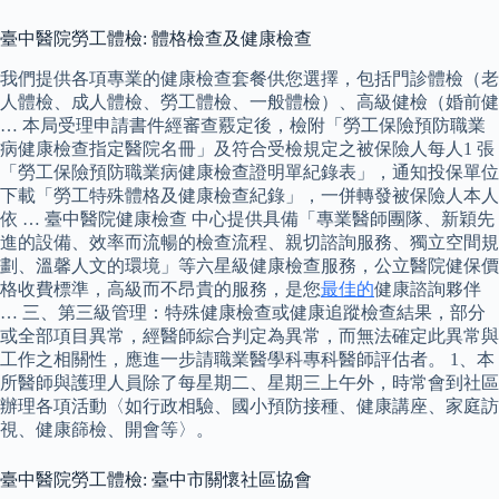
臺中醫院勞工體檢: 體格檢查及健康檢查
我們提供各項專業的健康檢查套餐供您選擇，包括門診體檢（老
人體檢、成人體檢、勞工體檢、一般體檢）、高級健檢（婚前健
… 本局受理申請書件經審查覈定後，檢附「勞工保險預防職業
病健康檢查指定醫院名冊」及符合受檢規定之被保險人每人1 張
「勞工保險預防職業病健康檢查證明單紀錄表」，通知投保單位
下載「勞工特殊體格及健康檢查紀錄」，一併轉發被保險人本人
依 … 臺中醫院健康檢查 中心提供具備「專業醫師團隊、新穎先
進的設備、效率而流暢的檢查流程、親切諮詢服務、獨立空間規
劃、溫馨人文的環境」等六星級健康檢查服務，公立醫院健保價
格收費標準，高級而不昂貴的服務，是您
最佳的
健康諮詢夥伴
… 三、第三級管理：特殊健康檢查或健康追蹤檢查結果，部分
或全部項目異常，經醫師綜合判定為異常，而無法確定此異常與
工作之相關性，應進一步請職業醫學科專科醫師評估者。 1、本
所醫師與護理人員除了每星期二、星期三上午外，時常會到社區
辦理各項活動〈如行政相驗、國小預防接種、健康講座、家庭訪
視、健康篩檢、開會等〉。
臺中醫院勞工體檢: 臺中市關懷社區協會