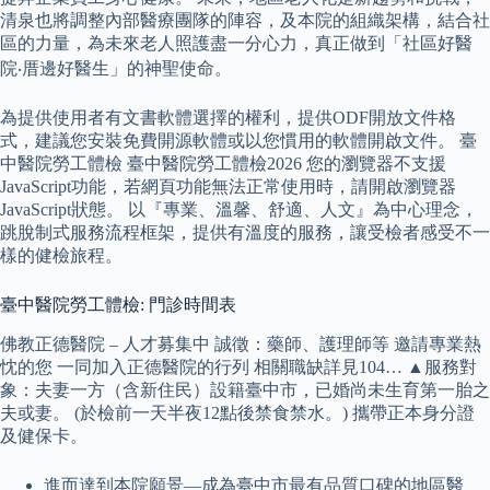
清泉也將調整內部醫療團隊的陣容，及本院的組織架構，結合社
區的力量，為未來老人照護盡一分心力，真正做到「社區好醫
院‧厝邊好醫生」的神聖使命。
為提供使用者有文書軟體選擇的權利，提供ODF開放文件格
式，建議您安裝免費開源軟體或以您慣用的軟體開啟文件。 臺
中醫院勞工體檢 臺中醫院勞工體檢2026 您的瀏覽器不支援
JavaScript功能，若網頁功能無法正常使用時，請開啟瀏覽器
JavaScript狀態。 以『專業、溫馨、舒適、人文』為中心理念，
跳脫制式服務流程框架，提供有溫度的服務，讓受檢者感受不一
樣的健檢旅程。
臺中醫院勞工體檢: 門診時間表
佛教正德醫院 – 人才募集中 誠徵：藥師、護理師等 邀請專業熱
忱的您 一同加入正德醫院的行列 相關職缺詳見104… ▲服務對
象：夫妻一方（含新住民）設籍臺中市，已婚尚未生育第一胎之
夫或妻。 (於檢前一天半夜12點後禁食禁水。) 攜帶正本身分證
及健保卡。
進而達到本院願景—成為臺中市最有品質口碑的地區醫