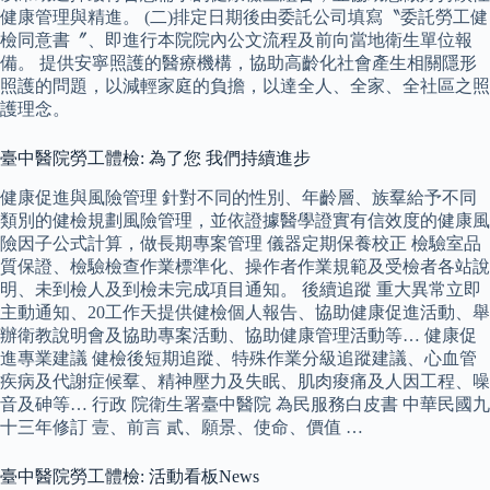
健康管理與精進。 (二)排定日期後由委託公司填寫〝委託勞工健
檢同意書〞、即進行本院院內公文流程及前向當地衛生單位報
備。 提供安寧照護的醫療機構，協助高齡化社會產生相關隱形
照護的問題，以減輕家庭的負擔，以達全人、全家、全社區之照
護理念。
臺中醫院勞工體檢: 為了您 我們持續進步
健康促進與風險管理 針對不同的性別、年齡層、族羣給予不同
類別的健檢規劃風險管理，並依證據醫學證實有信效度的健康風
險因子公式計算，做長期專案管理 儀器定期保養校正 檢驗室品
質保證、檢驗檢查作業標準化、操作者作業規範及受檢者各站說
明、未到檢人及到檢未完成項目通知。 後續追蹤 重大異常立即
主動通知、20工作天提供健檢個人報告、協助健康促進活動、舉
辦衛教說明會及協助專案活動、協助健康管理活動等… 健康促
進專業建議 健檢後短期追蹤、特殊作業分級追蹤建議、心血管
疾病及代謝症候羣、精神壓力及失眠、肌肉痠痛及人因工程、噪
音及砷等… 行政 院衛生署臺中醫院 為民服務白皮書 中華民國九
十三年修訂 壹、前言 貳、願景、使命、價值 …
臺中醫院勞工體檢: 活動看板News