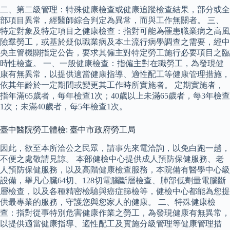
二、第二級管理：特殊健康檢查或健康追蹤檢查結果，部分或全
部項目異常，經醫師綜合判定為異常，而與工作無關者。 三、
特定對象及特定項目之健康檢查：指對可能為罹患職業病之高風
險羣勞工，或基於疑似職業病及本土流行病學調查之需要，經中
央主管機關指定公告，要求其僱主對特定勞工施行必要項目之臨
時性檢查。 一、一般健康檢查：指僱主對在職勞工，為發現健
康有無異常，以提供適當健康指導、適性配工等健康管理措施，
依其年齡於一定期間或變更其工作時所實施者。 定期實施者，
指年滿65歲者，每年檢查1次；40歲以上未滿65歲者，每3年檢查
1次；未滿40歲者，每5年檢查1次。
臺中醫院勞工體檢: 臺中市政府勞工局
因此，欲至本所洽公之民眾，請事先來電洽詢，以免白跑一趟，
不便之處敬請見諒。 本部健檢中心提供成人預防保健服務、老
人預防保健服務，以及高階健康檢查服務，本院備有醫學中心級
設備，舉凡心臟64切、128切電腦斷層檢查、肺部低劑量電腦斷
層檢查，以及各種精密檢驗與癌症篩檢等，健檢中心都能為您提
供最專業的服務，守護您與您家人的健康。 二、特殊健康檢
查：指對從事特別危害健康作業之勞工，為發現健康有無異常，
以提供適當健康指導、適性配工及實施分級管理等健康管理措