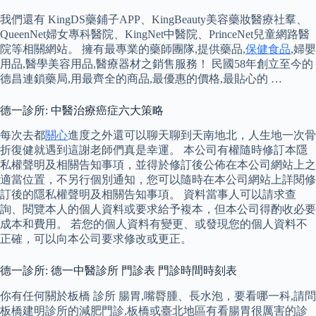
我們還有 KingDS藥鋪子APP、KingBeauty美容藥妝醫療社羣、
QueenNet婦女專科醫院、KingNet中醫院、PrinceNet兒童網路醫
院等相關網站。 擁有最專業的藥師團隊,提供藥品,
保健食品
,婦嬰
用品,醫學美容用品,醫療器材之銷售服務！ 民國58年創立至今的
德昌連鎖藥局,用最齊全的商品,最優惠的價格,最貼心的 …
德一診所: 中醫治療癌症六大策略
每次去都
關心
進度之外還可以聊天聊到天南地北，人生地一次骨
折復健就遇到這謝老師們真是幸運。 本公司有權隨時修訂本隱
私權聲明及相關告知事項，並得於修訂後公佈在本公司網站上之
適當位置，不另行個別通知，您可以隨時在本公司網站上詳閱修
訂後的隱私權聲明及相關告知事項。 資料當事人可以請求查
詢、閱覽本人的個人資料或要求給予複本，但本公司得酌收必要
成本和費用。 若您的個人資料有變更、或發現您的個人資料不
正確，可以向本公司要求修改或更正。
德一診所: 德一中醫診所 門診表 門診時間時刻表
你有任何關於板橋 診所 腸胃,嘴脣腫、長水泡，要看哪一科,請問
板橋建明診所的減肥門診,板橋或臺北地區有看腸胃很厲害的診