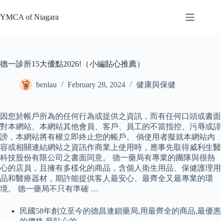
Skip
to
YMCA of Niagara
content
德一診所15大優點2026!（小編貼心推薦）
benlau
February 28, 2024
健康與保健
因您於帳戶所為的任何行為或提供之資訊，而有任何口頭或書面
對本網站、本網站其他會員、客戶、員工的不當指控、污辱或誹
謗，本網站將有權立即終止您的帳戶。 倘使用者擬就本網站內
容或相關連結網站之資訊作商業上使用時，應事先取得威利生醫
科技股份有限公司之書面同意。 德一藥局有專業的團隊與很熱
心的店員，且擁有多樣化的商品，含個人衛生用品、保健護理用
品和醫療器材，期許能提供客人最安心、最齊全又最專業的環
境。 德一藥局不只有準確 …
民國58年創立至今的德昌連鎖藥局,用最齊全的商品,最優惠