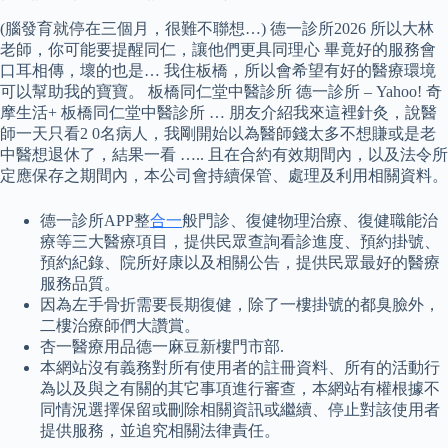
(腦發育就停在三個月，很難不聯想…) 德一診所2026 所以大林
老師，你可能要提醒同仁，讓他們更具同理心 畢竟好的服務會
口耳相傳，壞的也是… 我住板橋，所以會希望有好的醫療環境
可以幫助我的寶寶。 板橋同仁堂中醫診所 德一診所 – Yahoo! 奇
摩生活+ 板橋同仁堂中醫診所 … 朋友介紹我來這裡針灸，說醫
師一天只看2 0名病人，我剛開始以為醫師錢太多不想賺或是老
中醫想退休了，結果一看 ….. 且在合約有效期間內，以及法令所
定應保存之期間內，本公司會持續保管、處理及利用相關資料。
德一診所APP整
合一
般門診、復健物理治療、復健職能治
療等三大醫療項目，提供民眾查詢看診進度、預約掛號、
預約紀錄、院所好康以及相關公告，提供民眾最好的醫療
服務品質。
因為左手骨折需要長期復健，除了一樓掛號的都臭臉外，
二樓治療師們大讚賞。
杏一醫療用品德一麻豆新樓門市部.
本網站沒有義務對所有使用者的註冊資料、所有的活動行
為以及與之有關的其它事項進行審查，本網站有權根據不
同情況選擇保留或刪除相關資訊或繼續、停止對該使用者
提供服務，並追究相關法律責任。