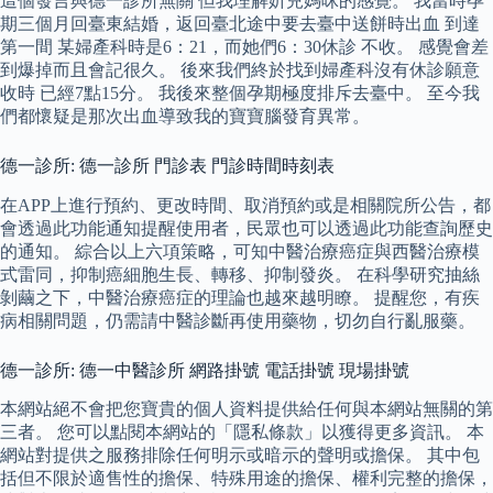
這個發言與德一診所無關 但我理解妡兒媽咪的感覺。 我當時孕
期三個月回臺東結婚，返回臺北途中要去臺中送餅時出血 到達
第一間 某婦產科時是6：21，而她們6：30休診 不收。 感覺會差
到爆掉而且會記很久。 後來我們終於找到婦產科沒有休診願意
收時 已經7點15分。 我後來整個孕期極度排斥去臺中。 至今我
們都懷疑是那次出血導致我的寶寶腦發育異常。
德一診所: 德一診所 門診表 門診時間時刻表
在APP上進行預約、更改時間、取消預約或是相關院所公告，都
會透過此功能通知提醒使用者，民眾也可以透過此功能查詢歷史
的通知。 綜合以上六項策略，可知中醫治療癌症與西醫治療模
式雷同，抑制癌細胞生長、轉移、抑制發炎。 在科學研究抽絲
剝繭之下，中醫治療癌症的理論也越來越明瞭。 提醒您，有疾
病相關問題，仍需請中醫診斷再使用藥物，切勿自行亂服藥。
德一診所: 德一中醫診所 網路掛號 電話掛號 現場掛號
本網站絕不會把您寶貴的個人資料提供給任何與本網站無關的第
三者。 您可以點閱本網站的「隱私條款」以獲得更多資訊。 本
網站對提供之服務排除任何明示或暗示的聲明或擔保。 其中包
括但不限於適售性的擔保、特殊用途的擔保、權利完整的擔保，