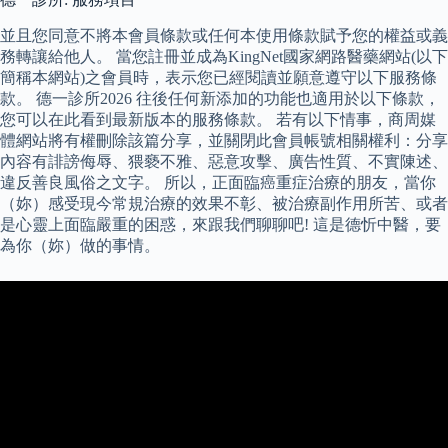
並且您同意不將本會員條款或任何本使用條款賦予您的權益或義
務轉讓給他人。 當您註冊並成為KingNet國家網路醫藥網站(以下
簡稱本網站)之會員時，表示您已經閱讀並願意遵守以下服務條
款。 德一診所2026 往後任何新添加的功能也適用於以下條款，
您可以在此看到最新版本的服務條款。 若有以下情事，商周媒
體網站將有權刪除該篇分享，並關閉此會員帳號相關權利：分享
內容有誹謗侮辱、猥褻不雅、惡意攻擊、廣告性質、不實陳述、
違反善良風俗之文字。 所以，正面臨癌重症治療的朋友，當你
（妳）感受現今常規治療的效果不彰、被治療副作用所苦、或者
是心靈上面臨嚴重的困惑，來跟我們聊聊吧! 這是德忻中醫，要
為你（妳）做的事情。