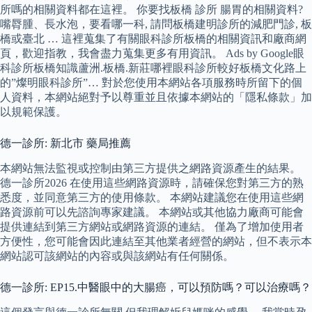
所嗎的相關資料都在這裡。 你要找板橋 診所 腸胃的相關資料?
嘴脣腫、長水泡，要看哪一科, 請問板橋建明診所的減肥門診, 板
橋或臺北 … 這裡蒐集了有關眼科診所板橋的相關資訊和廠商網
頁，歡迎指教，我會盡力蒐集更多有用資訊。 Ads by Google眼
科診所板橋知識蘆洲.板橋.新莊哪裡眼科診所較好板橋文化路上
的”燦明眼科診所”… 對於您使用本網站各項服務時所留下的個
人資料，本網站絕對予以尊重並且依據本網站的「隱私條款」加
以規範保護。
德一診所: 新北市 藥局推薦
本網站無法監視或控制由第三方提供之網路資源產生的結果。
德一診所2026 在使用這些網路資源時，請確保您對第三方的熟
悉度，並同意第三方的使用條款。 本網站建議您在使用這些網
路資源前可以先諮詢專家建議。 本網站或其他協力廠商可能會
提供連結到第三方網站或網路資源的連結。 僅為了增加使用者
方便性，您可能會因此連結至其他業者經營的網站，但不表示本
網站認可該網站的內容或與該網站有任何關係。
德一診所: EP15.中醫眼中的大腸癌，可以預防嗎？可以治療嗎？