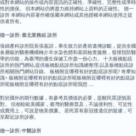
或對本網站的操作或內容資訊的正確性、準確性、完整性或準時
性的擔保。 但本網站仍將盡力維持網站上資料的正確性。 德一
診所 本網站內容著作權係屬本網站或其他授權本網站使用之提
供者所有。
德一診所: 臺北業務組 診所
張婦產科診所院長張嘉訓，畢生致力於產前遺傳診斷，提供全國
各層級的醫療機構轉介羊水染色體和基因檢查服務，發揮預防醫
學的功能，為臺灣的優生保健工作盡一份心力。 十大板橋點痣
診所的熱門網站,提供板橋點痣診所知識總整理,以及板橋點痣診
所相關熱門網站目錄。 板橋附近哪裡有好的點痣診所呢? 奇摩知
識+ 板橋附近哪裡有好的點痣診所呢板橋附近哪裡有好的點痣診
所呢板橋附近哪裡有好的點痣診所呢我想 …
對於國外的期刊數據，有參考其價值的必要，提醒民眾謹慎面
對。 但相較歐美國家，臺灣的醫療普及，不論便利性、可近性
或費用上，可說是物美價廉。 若民眾有新冠後遺症的疑慮，可
至鄰近診所診療。
德一診所: 中醫診所