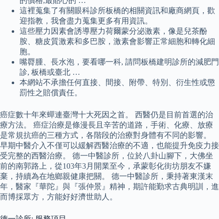
的價格,最貼心的 …
這裡蒐集了有關眼科診所板橋的相關資訊和廠商網頁，歡
迎指教，我會盡力蒐集更多有用資訊。
這些壓力因素會誘導壓力荷爾蒙分泌激素，像是兒茶酚
胺、糖皮質激素和多巴胺，激素會影響正常細胞和轉化細
胞。
嘴脣腫、長水泡，要看哪一科, 請問板橋建明診所的減肥門
診, 板橋或臺北 …
本網站不承擔任何直接、間接、附帶、特別、衍生性或懲
罰性之賠償責任。
癌症數十年來蟬連臺灣十大死因之首。 西醫仍是目前首選的治
療方法。 癌症治療是條漫長且辛苦的道路，手術、化療、放療
是常規抗癌的三種方式，各階段的治療對身體有不同的影響。
早期中醫介入不僅可以緩解西醫治療的不適，也能提升免疫力接
受完整的西醫治療。 德一中醫診所，位於八卦山腳下，大佛坐
前的南郭路上，從103年3月開業至今，承蒙彰化街坊朋友不嫌
棄，持續為在地鄉親健康把關。 德一中醫診所，秉持著東漢末
年，醫家『華陀』與『張仲景』精神，期許能勤求古典明訓，進
而博採眾方，方能好好濟世助人。
德一診所: 服務項目