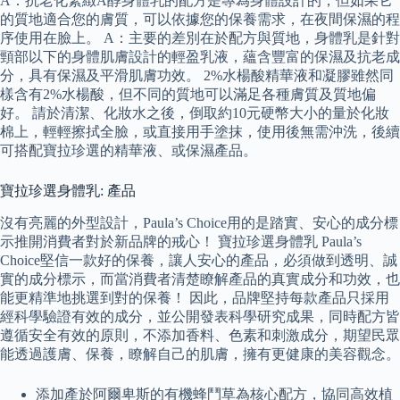
A：抗老化緊緻A醇身體乳的配方是專為身體設計的，但如果它
的質地適合您的膚質，可以依據您的保養需求，在夜間保濕的程
序使用在臉上。 A：主要的差別在於配方與質地，身體乳是針對
頸部以下的身體肌膚設計的輕盈乳液，蘊含豐富的保濕及抗老成
分，具有保濕及平滑肌膚功效。 2%水楊酸精華液和凝膠雖然同
樣含有2%水楊酸，但不同的質地可以滿足各種膚質及質地偏
好。 請於清潔、化妝水之後，倒取約10元硬幣大小的量於化妝
棉上，輕輕擦拭全臉，或直接用手塗抹，使用後無需沖洗，後續
可搭配寶拉珍選的精華液、或保濕產品。
寶拉珍選身體乳: 產品
沒有亮麗的外型設計，Paula’s Choice用的是踏實、安心的成分標
示推開消費者對於新品牌的戒心！ 寶拉珍選身體乳 Paula’s
Choice堅信一款好的保養，讓人安心的產品，必須做到透明、誠
實的成分標示，而當消費者清楚瞭解產品的真實成分和功效，也
能更精準地挑選到對的保養！ 因此，品牌堅持每款產品只採用
經科學驗證有效的成分，並公開發表科學研究成果，同時配方皆
遵循安全有效的原則，不添加香料、色素和刺激成分，期望民眾
能透過護膚、保養，瞭解自己的肌膚，擁有更健康的美容觀念。
添加產於阿爾卑斯的有機蜂鬥草為核心配方，協同高效植