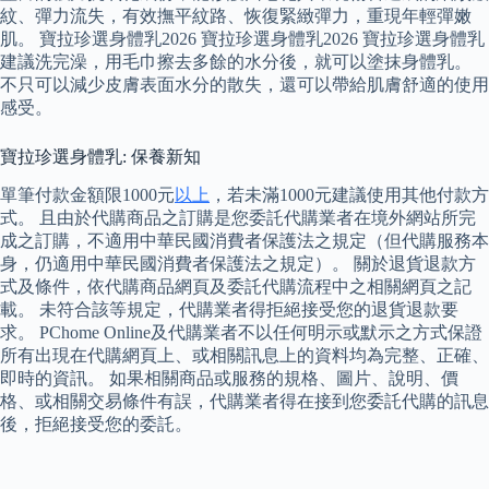
紋、彈力流失，有效撫平紋路、恢復緊緻彈力，重現年輕彈嫩
肌。 寶拉珍選身體乳2026 寶拉珍選身體乳2026 寶拉珍選身體乳
建議洗完澡，用毛巾擦去多餘的水分後，就可以塗抹身體乳。
不只可以減少皮膚表面水分的散失，還可以帶給肌膚舒適的使用
感受。
寶拉珍選身體乳: 保養新知
單筆付款金額限1000元
以上
，若未滿1000元建議使用其他付款方
式。 且由於代購商品之訂購是您委託代購業者在境外網站所完
成之訂購，不適用中華民國消費者保護法之規定（但代購服務本
身，仍適用中華民國消費者保護法之規定）。 關於退貨退款方
式及條件，依代購商品網頁及委託代購流程中之相關網頁之記
載。 未符合該等規定，代購業者得拒絕接受您的退貨退款要
求。 PChome Online及代購業者不以任何明示或默示之方式保證
所有出現在代購網頁上、或相關訊息上的資料均為完整、正確、
即時的資訊。 如果相關商品或服務的規格、圖片、說明、價
格、或相關交易條件有誤，代購業者得在接到您委託代購的訊息
後，拒絕接受您的委託。