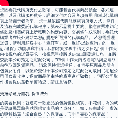
您因委託代購所支付之款項，可能包含代購商品價金、各式運
費、以及代購服務費等，詳細支付內容及各項費用明細以代購網
頁上所顯示者為準。 您一旦依照代購服務網頁所定方式、條件
及流程完成委託代購程序，就表示您提出要約、願意依照本約定
條款及相關網頁上所載明的約定內容、交易條件或限制，委託代
購業者在境外網站為您訂購您所選擇的代購商品。 若您需辦理
退貨，請利用顧客中心「查訂單」或「退訂/退款查詢」的「退
訂/退貨」功能填寫申請，我們將於接獲申請之次日起1個工作天
內檢視您的退貨要求，檢視完畢後將以E-mail回覆通知您，並將
委託本公司指定之宅配公司，在5個工作天內透過電話與您連絡
前往取回退貨商品。 請您保持電話暢通，並備妥原商品及所有
包裝及附件，以便於交付予本公司指定之宅配公司取回（宅配公
司僅負責收件，退貨商品仍由特約廠商進行驗收），宅配公司取
件後會提供簽收單據給您，請注意留存。
寶拉珍選身體乳: 保養成分
的美容原則；就連每一款產品的包裝也很樸實、不花俏，為的就
是要讓民眾將焦點回歸於產品的＂成分＂上頭，藉由成分、膚況
的瞭解挑選＂適合自己＂的保養品，而非＂喜歡的保養品＂。