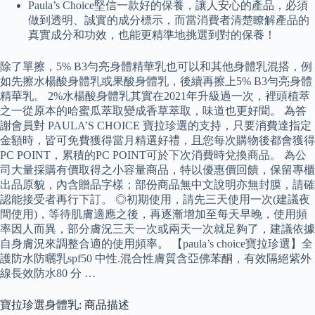
Paula’s Choice堅信一款好的保養，讓人安心的產品，必須
做到透明、誠實的成分標示，而當消費者清楚瞭解產品的
真實成分和功效，也能更精準地挑選到對的保養！
除了單擦，5% B3勻亮身體精華乳也可以和其他身體乳混搭，例
如先擦水楊酸身體乳或果酸身體乳，後續再擦上5% B3勻亮身體
精華乳。 2%水楊酸身體乳其實在2021年升級過一次，裡頭植萃
之一從原本的哈蜜瓜萃取變成香草萃取，味道也更好聞。 為答
謝會員對 PAULA’S CHOICE 寶拉珍選的支持，只要消費達指定
金額時，皆可免費獲得當月精選好禮，且您每次購物後都會獲得
PC POINT，累積的PC POINT可於下次消費時兌換商品。 為公
司大量採購有價取得之小容量商品，特以優惠價回饋，保留專櫃
出品原貌，內含贈品字樣；部份商品無中文說明亦無封膜，請確
認能接受者再行下訂。 ◎初期使用，請先三天使用一次(建議夜
間使用)，等待肌膚適應之後，再逐漸增加至每天早晚，使用頻
率因人而異，部分膚況三天一次或兩天一次就足夠了，建議依據
自身膚況來調整合適的使用頻率。 【paula’s choice寶拉珍選】全
護防水防曬乳spf50 中性.混合性膚質含亞佛苯酮，有效隔絕紫外
線長效防水80 分 …
寶拉珍選身體乳: 商品描述