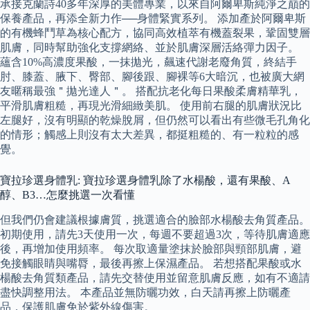
承接克蘭詩40多年深厚的美體專業，以來自阿爾卑斯純淨之巔的
保養產品，再添全新力作──身體緊實系列。 添加產於阿爾卑斯
的有機蜂鬥草為核心配方，協同高效植萃有機蓋裂果，鞏固雙層
肌膚，同時幫助強化支撐網絡、並於肌膚深層活絡彈力因子。
蘊含10%高濃度果酸，一抹拋光，飆速代謝老廢角質，終結手
肘、膝蓋、腋下、臀部、腳後跟、腳裸等6大暗沉，也被廣大網
友暱稱最強＂拋光達人＂。 搭配抗老化每日果酸柔膚精華乳，
平滑肌膚粗糙，再現光滑細緻美肌。 使用前右腿的肌膚狀況比
左腿好，沒有明顯的乾燥脫屑，但仍然可以看出有些微毛孔角化
的情形；觸感上則沒有太大差異，都挺粗糙的、有一粒粒的感
覺。
寶拉珍選身體乳: 寶拉珍選身體乳除了水楊酸，還有果酸、A
醇、B3…怎麼挑選一次看懂
但我們仍會建議根據膚質，挑選適合的臉部水楊酸去角質產品。
初期使用，請先3天使用一次，每週不要超過3次，等待肌膚適應
後，再增加使用頻率。 每次取適量塗抹於臉部與頸部肌膚，避
免接觸眼睛與嘴脣，最後再擦上保濕產品。 若想搭配果酸或水
楊酸去角質類產品，請先交替使用並留意肌膚反應，如有不適請
盡快調整用法。 本產品並無防曬功效，白天請再擦上防曬產
品，保護肌膚免於紫外線傷害。