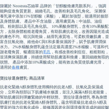
隸屬於 Neostrata芯絲翠 品牌的「甘醇酸煥膚亮顏系列」，強調
能夠促進角質更新、細緻毛孔、改善粉刺及毛孔角化。 深層保
養乳液中添加15%甘醇酸（果酸），屬於加強型，能適用於臉部
及身體肌膚。 產品中不含油脂，適用膚質為：中油肌、油痘
肌、粉刺肌以及毛孔角化肌。 10%果酸身體乳，含有10%果酸配
方，去除身體粗糙老廢角質，有助肌膚抗老化，改善因陽光造成
的膚色不均、暗沉與乾燥，絲滑乳液質地，可柔軟滑嫩肌膚，並
富含抗氧化物、維他命C與E和多重保濕因子，賦予肌膚彈潤保
水力。 2%水楊酸身體乳蘊含法定最高濃度2%水楊酸，可溫和代
謝老廢角質、暢通阻塞的
毛孔
，有感改善粉刺痘痘、粗糙顆粒，
並清爽保濕肌膚，持續使用幫助肌膚溫和煥膚，重回細緻無瑕的
狀態。 產品中添加10%果酸成分，能有效去角質使肌膚光滑，
適用於
各種
膚質。
寶拉珍選身體乳: 商品清單
抗老化緊緻A醇身體乳使用獨特的抗老A醇、抗氧化及保濕成
分，立即為頸部以下肌膚補水修護，並注入滿滿A醇抗老能量，
幫助肌膚回到彈嫩緊緻的年輕狀態。 寶拉珍選身體乳 專為身體
肌膚打造的抗老化緊緻A醇身體乳，蘊含明星級抗老成分A醇及
豐富的強力抗氧化成份，能修護因老化與環境傷害造成的細紋皺