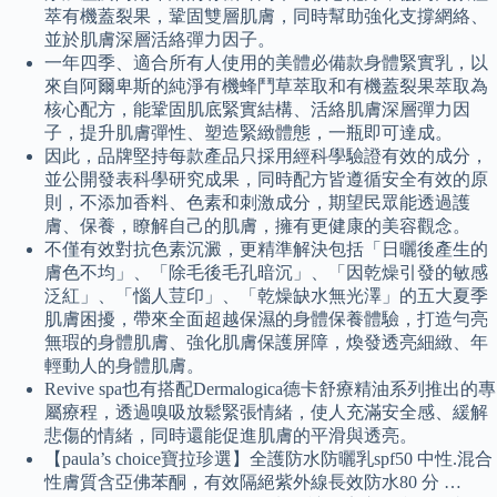
萃有機蓋裂果，鞏固雙層肌膚，同時幫助強化支撐網絡、
並於肌膚深層活絡彈力因子。
一年四季、適合所有人使用的美體必備款身體緊實乳，以
來自阿爾卑斯的純淨有機蜂鬥草萃取和有機蓋裂果萃取為
核心配方，能鞏固肌底緊實結構、活絡肌膚深層彈力因
子，提升肌膚彈性、塑造緊緻體態，一瓶即可達成。
因此，品牌堅持每款產品只採用經科學驗證有效的成分，
並公開發表科學研究成果，同時配方皆遵循安全有效的原
則，不添加香料、色素和刺激成分，期望民眾能透過護
膚、保養，瞭解自己的肌膚，擁有更健康的美容觀念。
不僅有效對抗色素沉澱，更精準解決包括「日曬後產生的
膚色不均」、「除毛後毛孔暗沉」、「因乾燥引發的敏感
泛紅」、「惱人荳印」、「乾燥缺水無光澤」的五大夏季
肌膚困擾，帶來全面超越保濕的身體保養體驗，打造勻亮
無瑕的身體肌膚、強化肌膚保護屏障，煥發透亮細緻、年
輕動人的身體肌膚。
Revive spa也有搭配Dermalogica德卡舒療精油系列推出的專
屬療程，透過嗅吸放鬆緊張情緒，使人充滿安全感、緩解
悲傷的情緒，同時還能促進肌膚的平滑與透亮。
【paula’s choice寶拉珍選】全護防水防曬乳spf50 中性.混合
性膚質含亞佛苯酮，有效隔絕紫外線長效防水80 分 …