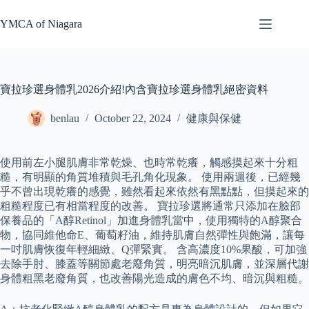
Skip
to
YMCA of Niagara
content
寶拉珍選身體乳2026介紹!內含寶拉珍選身體乳絕密資料
benlau
October 22, 2024
健康與保健
使用前左小腿肌膚非常乾燥、也時常乾癢，觸感摸起來十分粗
糙，有明顯的角質堆積與毛孔角化現象。 使用兩週後，已經幾
乎不曾出現乾癢的感覺，雖然看起來依然有黑點點，但摸起來的
粗糙程度已有相當程度的改善。 寶拉珍選將通常只添加在臉部
保養品的「A醇Retinol」加進身體乳當中，使用獨特的A醇聚合
物，協同維他命E、葡萄籽油，維持肌膚自然彈性與飽滿，讓每
一吋肌膚恢復年輕細緻、Q彈緊實。 含高濃度10%果酸，可加強
去除手肘、膝蓋等關節處老廢角質，明亮暗沉肌膚，並深層代謝
身體粗黑老廢角質，也改善陽光造成的膚色不均、暗沉與粗糙。