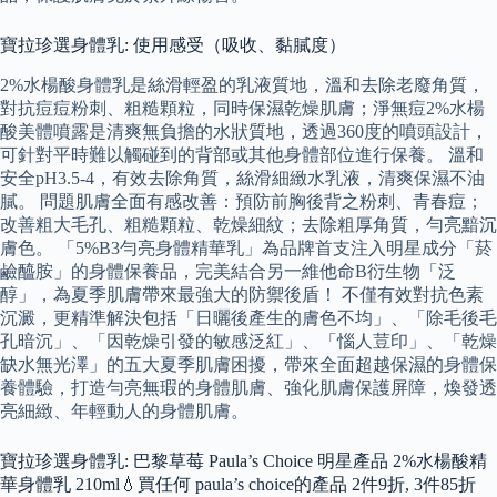
寶拉珍選身體乳: 使用感受（吸收、黏膩度）
2%水楊酸身體乳是絲滑輕盈的乳液質地，溫和去除老廢角質，
對抗痘痘粉刺、粗糙顆粒，同時保濕乾燥肌膚；淨無痘2%水楊
酸美體噴露是清爽無負擔的水狀質地，透過360度的噴頭設計，
可針對平時難以觸碰到的背部或其他身體部位進行保養。 溫和
安全pH3.5-4，有效去除角質，絲滑細緻水乳液，清爽保濕不油
膩。 問題肌膚全面有感改善：預防前胸後背之粉刺、青春痘；
改善粗大毛孔、粗糙顆粒、乾燥細紋；去除粗厚角質，勻亮黯沉
膚色。 「5%B3勻亮身體精華乳」為品牌首支注入明星成分「菸
鹼醯胺」的身體保養品，完美結合另一維他命B衍生物「泛
醇」，為夏季肌膚帶來最強大的防禦後盾！ 不僅有效對抗色素
沉澱，更精準解決包括「日曬後產生的膚色不均」、「除毛後毛
孔暗沉」、「因乾燥引發的敏感泛紅」、「惱人荳印」、「乾燥
缺水無光澤」的五大夏季肌膚困擾，帶來全面超越保濕的身體保
養體驗，打造勻亮無瑕的身體肌膚、強化肌膚保護屏障，煥發透
亮細緻、年輕動人的身體肌膚。
寶拉珍選身體乳: 巴黎草莓 Paula’s Choice 明星產品 2%水楊酸精
華身體乳 210ml💧買任何 paula’s choice的產品 2件9折, 3件85折