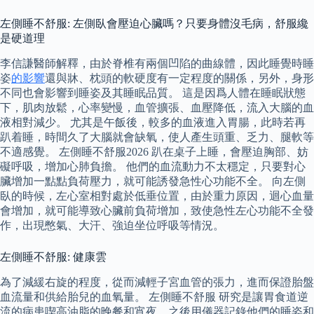
左側睡不舒服: 左側臥會壓迫心臟嗎？只要身體沒毛病，舒服纔
是硬道理
李信謙醫師解釋，由於脊椎有兩個凹陷的曲線體，因此睡覺時睡
姿
的影響
還與牀、枕頭的軟硬度有一定程度的關係，另外，身形
不同也會影響到睡姿及其睡眠品質。 這是因爲人體在睡眠狀態
下，肌肉放鬆，心率變慢，血管擴張、血壓降低，流入大腦的血
液相對減少。 尤其是午飯後，較多的血液進入胃腸，此時若再
趴着睡，時間久了大腦就會缺氧，使人產生頭重、乏力、腿軟等
不適感覺。 左側睡不舒服2026 趴在桌子上睡，會壓迫胸部、妨
礙呼吸，增加心肺負擔。 他們的血流動力不太穩定，只要對心
臟增加一點點負荷壓力，就可能誘發急性心功能不全。 向左側
臥的時候，左心室相對處於低垂位置，由於重力原因，迴心血量
會增加，就可能導致心臟前負荷增加，致使急性左心功能不全發
作，出現憋氣、大汗、強迫坐位呼吸等情況。
左側睡不舒服: 健康雲
為了減緩右旋的程度，從而減輕子宮血管的張力，進而保證胎盤
血流量和供給胎兒的血氧量。 左側睡不舒服 研究是讓胃食道逆
流的病患喫高油脂的晚餐和宵夜，之後用儀器記錄他們的睡姿和