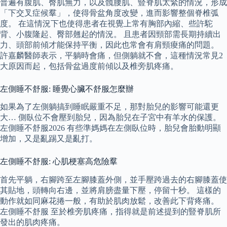
普遍有腹肌、臀肌無力，以及髖腰肌、豎脊肌太緊的情況，形成
「下交叉症候羣」，使得骨盆角度改變，進而影響整個脊椎弧
度。 在這情況下也使得患者在視覺上常有胸部內縮、些許駝
背、小腹隆起、臀部翹起的情況。 且患者因頸部需長期持續出
力、頭部前傾才能保持平衡，因此也常會有肩頸痠痛的問題。
許嘉麟醫師表示，平躺時會痛，但側躺就不會，這種情況常見2
大原因而起，包括骨盆過度前傾以及椎旁肌疼痛。
左側睡不舒服: 睡覺心臟不舒服怎麼辦
如果為了左側躺搞到睡眠嚴重不足，那對胎兒的影響可能還更
大… 側臥位不會壓到胎兒，因為胎兒在子宮中有羊水的保護。
左側睡不舒服2026 有些準媽媽在左側臥位時，胎兒會胎動明顯
增加，又是亂踢又是亂打。
左側睡不舒服: 心肌梗塞高危險羣
首先平躺，右腳跨至左腳膝蓋外側，並手壓跨過去的右腳膝蓋使
其貼地，頭轉向右邊，並將肩膀盡量下壓，停留十秒。 這樣的
動作就如同麻花捲一般，有助於肌肉放鬆，改善此下背疼痛。
左側睡不舒服 至於椎旁肌疼痛，指得就是前述提到的豎脊肌所
發出的肌肉疼痛。