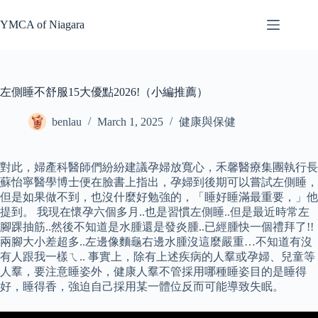
Skip
to
YMCA of Niagara
content
左側睡不舒服15大優點2026!（小編推薦）
benlau
March 1, 2025
健康與保健
對此，婦產科醫師們紛紛建議孕婦放寬心，禾馨醫療集團執行長
蘇怡寧醫學博士便在臉書上指出，孕婦到後期可以嘗試左側睡，
但是如果做不到，也沒什麼好勉強的，「睡好睡滿最重要，」他
提到。 我現在懷孕六個多月..也是習慣左側睡..但是最近時常左
腳踝抽筋..然後不知道是水腫還是發炎腫..已經腫快一個禮拜了!!
兩腳大小差超多..左邊像麵龜右邊水腫沒這麼嚴重…不知道有沒
有人跟我一樣ㄟ.. 事實上，除有上述疾病的人羣或孕婦、兒童等
人羣，要注意睡姿外，健康人羣不管採用哪種睡姿目的是睡得
好，睡得香，強迫自己採用某一體位反而可能導致失眠。