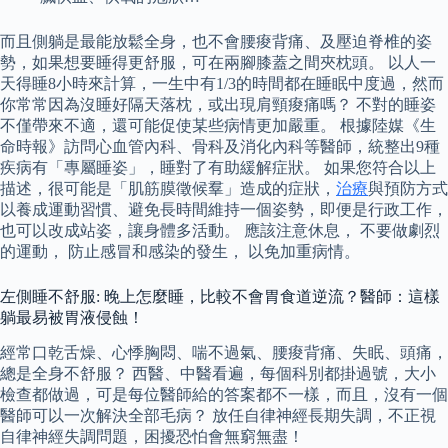
而且側躺是最能放鬆全身，也不會腰痠背痛、及壓迫脊椎的姿
勢，如果想要睡得更舒服，可在兩腳膝蓋之間夾枕頭。 以人一
天得睡8小時來計算，一生中有1/3的時間都在睡眠中度過，然而
你常常因為沒睡好隔天落枕，或出現肩頸痠痛嗎？ 不對的睡姿
不僅帶來不適，還可能促使某些病情更加嚴重。 根據陸媒《生
命時報》訪問心血管內科、骨科及消化內科等醫師，統整出9種
疾病有「專屬睡姿」，睡對了有助緩解症狀。 如果您符合以上
描述，很可能是「肌筋膜徵候羣」造成的症狀，
治療
與預防方式
以養成運動習慣、避免長時間維持一個姿勢，即便是行政工作，
也可以改成站姿，讓身體多活動。 應該注意休息， 不要做劇烈
的運動， 防止感冒和感染的發生， 以免加重病情。
左側睡不舒服: 晚上怎麼睡，比較不會胃食道逆流？醫師：這樣
躺最易被胃液侵蝕！
經常口乾舌燥、心悸胸悶、喘不過氣、腰痠背痛、失眠、頭痛，
總是全身不舒服？ 西醫、中醫看遍，每個科別都掛過號，大小
檢查都做過，可是每位醫師給的答案都不一樣，而且，沒有一個
醫師可以一次解決全部毛病？ 放任自律神經長期失調，不正視
自律神經失調問題，困擾恐怕會無窮無盡！