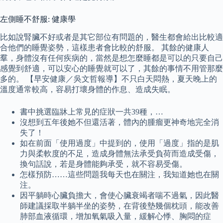
左側睡不舒服: 健康學
比如說腎臟不好或者是其它部位有問題的，醫生都會給出比較適
合他們的睡覺姿勢，這樣患者會比較的舒服。 其餘的健康人
羣，身體沒有任何疾病的，當然是想怎麼睡都是可以的只要自己
感覺到舒適，可以安心的睡覺就可以了，其餘的事情不用管那麼
多的。 【早安健康／吳文哲報導】不只白天悶熱，夏天晚上的
溫度通常較高，容易打壞身體的作息、造成失眠。
書中挑選臨牀上常見的症狀一共39種，…
沒想到五年後她不但還活著，體內的腫瘤更神奇地完全消
失了！
如在前面「使用過度」中提到的，使用「過度」指的是肌
力與柔軟度的不足，造成身體無法承受負荷而造成受傷，
換句話說，若是身體能夠承受，就不容易受傷。
怎樣預防……這些問題我每天也在關注，我知道她也在關
注。
因平躺時心臟負擔大，會使心臟衰竭者喘不過氣，因此醫
師建議採取半躺半坐的姿勢，在背後墊幾個枕頭，能改善
肺部血液循環，增加氧氣吸入量，緩解心悸、胸悶的症