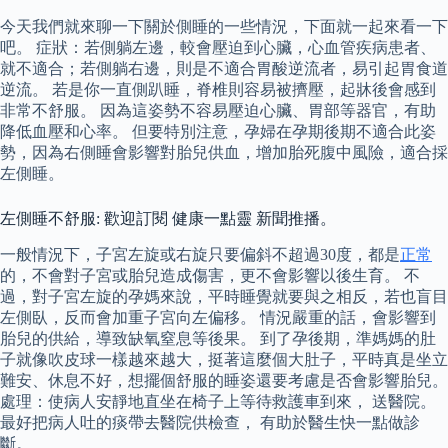
今天我們就來聊一下關於側睡的一些情況，下面就一起來看一下
吧。 症狀：若側躺左邊，較會壓迫到心臟，心血管疾病患者、
就不適合；若側躺右邊，則是不適合胃酸逆流者，易引起胃食道
逆流。 若是你一直側趴睡，脊椎則容易被擠壓，起牀後會感到
非常不舒服。 因為這姿勢不容易壓迫心臟、胃部等器官，有助
降低血壓和心率。 但要特別注意，孕婦在孕期後期不適合此姿
勢，因為右側睡會影響對胎兒供血，增加胎死腹中風險，適合採
左側睡。
左側睡不舒服: 歡迎訂閱 健康一點靈 新聞推播。
一般情況下，子宮左旋或右旋只要偏斜不超過30度，都是
正常
的，不會對子宮或胎兒造成傷害，更不會影響以後生育。 不
過，對子宮左旋的孕媽來說，平時睡覺就要與之相反，若也盲目
左側臥，反而會加重子宮向左偏移。 情況嚴重的話，會影響到
胎兒的供給，導致缺氧窒息等後果。 到了孕後期，準媽媽的肚
子就像吹皮球一樣越來越大，挺著這麼個大肚子，平時真是坐立
難安、休息不好，想擺個舒服的睡姿還要考慮是否會影響胎兒。
處理：使病人安靜地直坐在椅子上等待救護車到來， 送醫院。
最好把病人吐的痰帶去醫院供檢查， 有助於醫生快一點做診
斷。