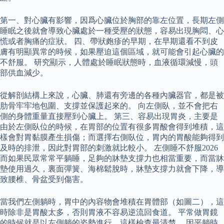
第一、對心臟有影響，因爲心臟位於胸部的靠左位置，長期左側
睡眠之後就會導致心臟處於一種受壓的狀態，容易出現胸悶、心
慌或者胸痛的症狀。 四、帶狀皰疹的早期，在早期還看不到皮
膚有明顯異常的時候，如果壓迫這個區域，就可能會引起心臟的
不舒服。 研究顯示，人體處於睡眠狀態時，血液循環減慢，頭
部供血減少。
從解剖結構上來說，心臟、肺還有旁邊的各種內臟器官，都是被
肋骨牢牢地包圍、支撐並保護起來的。 向左側臥，並不會把右
側的身體重量直接壓到心臟上。 第三、容易出現胃炎，主要是
由於左側臥位的時候，在胃部的位置有很多胃酸會得到堆積，這
樣會對胃黏膜產生損傷；而選擇右側臥位，胃內的胃酸能夠得到
及時的排泄，因此對胃部的刺激就比較小。 左側睡不舒服2026
而如果民眾常常平躺睡，足夠的牀墊支撐力也相當重要，而當牀
墊使用過久，裏面彈簧、海棉鬆脫時，牀墊支撐力就會下降，導
致腰椎、骨盆受到傷害。
當我們左側躺時，胃中的內容物會堆積在胃體部（如圖二），這
時除非是胃酸太多，否則胃液不容易逆流回食道。 平常做胃鏡
的時候就是以左側躺的姿勢進行，這樣檢查最清楚。 因平躺時