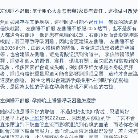
左側睡不舒服: 孩子粗心大意怎麼辦?家長有責任，這樣做可改變
然而如果存在其他疾病，這些睡姿可能不起
作用
，無效的話還是
儘快就醫。 左側睡不舒服 左側睡不舒服2026 然而，也不是所有
人都適合右側睡，像是患有氣喘的民眾，右側睡反而會影響肺部
機能，甚至導致呼吸困難，因此會更建議左側睡。 左側睡不舒
服2026 此外，由於人體構造的關係，胃食道逆流患者或是孕婦
等，也會建議左側睡，避免胃酸逆流到食道中。 李信謙醫師解
釋，睡姿和個人的習慣、寢具、環境有關，而失眠為相當複雜的
現象，很多因素都會造成失眠，例如懷孕婦女或是本身較肥胖
者，睡眠時腹部重量壓迫可能會影響到睡眠品質，這時才會建議
適度的側睡。 醫生之所以會建議孕婦採用“左側臥”的姿勢睡
覺，是因為女性的子宮在孕期會出現不同程度的右旋。
左側睡不舒服: 孕婦晚上睡覺呼吸困難怎麼辦
雖然我也是睡不好的那個， 不過想想也快卸貨啦，忍過就好，
只是早上起牀
上班
好累ZZZzzz… 原因是左側睡的話，子宮不會
直接壓迫到下肢血管血流而影響迴流到心臟的血液；而若你右側
睡會加重下肢血管壓力，應而造成血液迴流狀況改變，若血液無
法迴流至心臟，此時媽咪較會有低血壓、頭暈、頭痛等狀況。