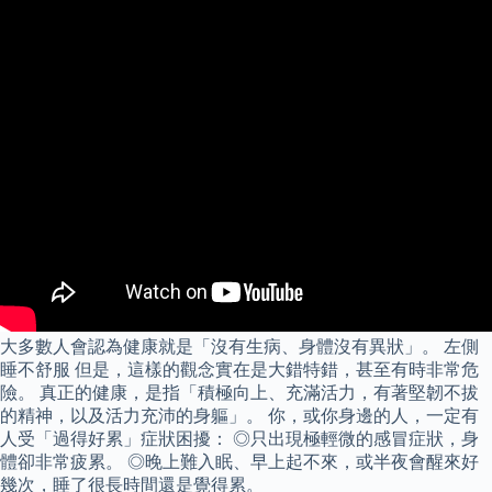
大多數人會認為健康就是「沒有生病、身體沒有異狀」。 左側
睡不舒服 但是，這樣的觀念實在是大錯特錯，甚至有時非常危
險。 真正的健康，是指「積極向上、充滿活力，有著堅韌不拔
的精神，以及活力充沛的身軀」。 你，或你身邊的人，一定有
人受「過得好累」症狀困擾： ◎只出現極輕微的感冒症狀，身
體卻非常疲累。 ◎晚上難入眠、早上起不來，或半夜會醒來好
幾次，睡了很長時間還是覺得累。