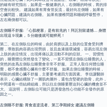
的確有研究指出，如果是一般健康的人，右側睡的時候，胃的排
空會比較快。 建議如果有胃食管反流，最好向左側睡，如果有
心臟問題，建議向右側睡。 如果有腰椎問題和睡眠呼吸暫停，
左右兩側都可以。
左側睡不舒服: 「心肌梗塞」是有前兆的！拜託別留遺憾… 身體
出現這９現象，５分鐘後就可能猝死！
第二、在左側臥位的時候，由於肩膀以及上肢的位置會受到擠
壓，導致肌肉容易出現勞損，並且血液循環減慢，容易出現左側
上肢的炎症情況，出現疼痛以及活動不利的症狀。 一、習慣性
的，睡覺體位突然發生了變化，一直不習慣左側臥位睡覺的人，
突然的改爲左側臥位睡覺會非常不舒服。 正常人取任何體位睡
覺，都不會感覺心臟有什麼不舒服。 如果左側位睡覺的時候，
明顯的感覺心臟不舒服，主要要考慮四方面因素。 李信謙醫師
表示，心臟結構除了一層肌肉層外，還包含堅硬的肋骨，此外，
中間還有一些結締組織，所以往左側睡要壓迫到心臟的機會並不
大。 這說明，左側臥位可能只是誘發急性心功能不全發作的原
因之一。
左側睡不舒服: 胃食道逆流者、第三孕期婦女 建議左側睡