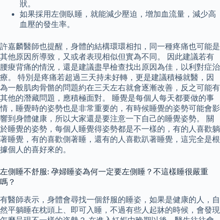
狀。
如果採用左側臥睡，就能減少壓迫，增加血流量，減少高
血壓的發生率。
許嘉麟醫師也提醒，身體的結構環環相扣，同一種疼痛也可能是
其他原因所導致，又或者表現相似但實為不同。 因此建議若有
腰痠背痛的情況，還是建議盡早檢查找出原因為佳，以利對症治
療。 特別是疼痛若超過三天持未好轉，更是建議積極就醫，因
為一般肌肉骨骼的問題約在三天左右就會逐漸改善，反之可能有
其他的潛藏問題，應積極面對。 睡覺是每個人每天都要做的事
情，睡覺時的姿勢也是非常重要的，有時候睡覺的姿勢可能會影
響到身體健康，所以大家還是要注意一下自己的睡覺姿勢。 關
於睡覺的姿勢，每個人睡覺得姿勢都是不一樣的，有的人喜歡躺
著睡覺，有的喜歡側著睡，還有的人喜歡趴著睡覺，這完全是根
據個人的喜好來的。
左側睡不舒服: 孕婦睡姿為何一定要左側睡？不這樣睡很嚴重
嗎？
有醫師表示，身體會尋找一個舒服的睡姿，如果是健康的人，自
然平躺睡在枕頭上、即可入睡，不過有些人起牀的時候，會發現