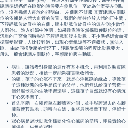
怎麼呈現不一樣的姿勢？ 在進入妊娠中晚期以後，醫生往往會
建議準媽媽們在睡覺的時候要左側臥位，至於為什麼要左側臥
位，沒有幾個人能說的很明白。 左側睡不舒服 其實建議左側臥
位的依據是人體大血管的位置，我們的脊柱位於人體的正中間，
下腔靜脈位於脊柱的右側，腹主動脈位於脊柱的偏左側(少數怪
人例外)。 進入妊娠中晚期，如果睡覺時依然採取仰臥位的話，
沉重的子宮會同時壓迫下腔靜脈和腹主動脈，不少準媽媽會血液
循環受影響，人比較難過，出現心慌氣短等不適癥狀，無法入
睡。 由於同樣受壓的情況下，靜脈受影響的程度比動脈要大，
所以一般會建議左側臥位，寧願壓迫腹主動脈。
病理，讓讀者對身體的運作有基本概念，再利用對照實際
患者的狀況，相信一定能夠確實吸收體會。
的確，孩子的心沉不下來，就是心浮氣躁的緣故，導致孩
子這種狀態的多半是孩子的父母，他們無法給孩子營造一
個舒服愜意的生活學習環境，這樣孩子自然就沒有心情沉
下心來學習了。
首先平躺，右腳跨至左腳膝蓋外側，並手壓跨過去的右腳
膝蓋使其貼地，頭轉向右邊，並將肩膀盡量下壓，停留十
秒。
冠心病是冠狀動脈粥樣硬化性心臟病的簡稱，即負責給心
臟供血、供氧的冠狀…