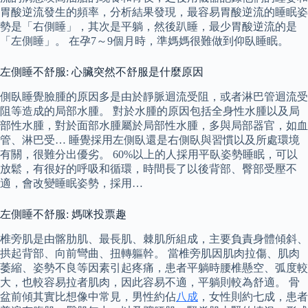
胃酸逆流發生的頻率，分析結果發現，最容易胃酸逆流的睡眠姿
勢是「右側睡」，其次是平躺，然後趴睡，最少胃酸逆流的是
「左側睡」。 在孕7～9個月時，準媽媽很難做到仰臥睡眠。
左側睡不舒服: 心臟突然不舒服是什麼原因
側臥睡覺臉腫的原因多是由於靜脈迴流受阻，或者淋巴管迴流受
阻等造成的局部水腫。 對於水腫的原因包括全身性水腫以及局
部性水腫，對於面部水腫屬於局部性水腫，多與局部器官，如血
管、淋巴受… 睡覺採用左側臥還是右側臥與習慣以及所處環境
有關，很難分出優劣。 60%以上的人採用平臥姿勢睡眠，可以
放鬆，有很好的呼吸和循環，時間長了以後背部、臀部受壓不
適，會改變睡眠姿勢，採用…
左側睡不舒服: 媽咪投票趣
椎旁肌是由髂肋肌、最長肌、棘肌所組成，主要負責身體傾斜、
拱起背部、向前彎曲、扭轉軀幹。 當椎旁肌因肌肉拉傷、肌肉
萎縮、姿勢不良等因素引起疼痛，患者平躺時腰椎懸空、弧度較
大，也較容易拉者肌肉，因此容易不適，平躺則較為舒適。 骨
盆前傾其實比想像中常見，男性約佔
八成
，女性則約七成，患者