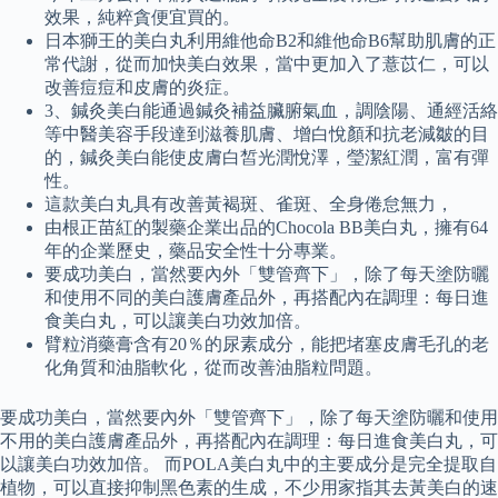
效果，純粹貪便宜買的。
日本獅王的美白丸利用維他命B2和維他命B6幫助肌膚的正
常代謝，從而加快美白效果，當中更加入了薏苡仁，可以
改善痘痘和皮膚的炎症。
3、鍼灸美白能通過鍼灸補益臟腑氣血，調陰陽、通經活絡
等中醫美容手段達到滋養肌膚、增白悅顏和抗老減皺的目
的，鍼灸美白能使皮膚白皙光潤悅澤，瑩潔紅潤，富有彈
性。
這款美白丸具有改善黃褐斑、雀斑、全身倦怠無力，
由根正苗紅的製藥企業出品的Chocola BB美白丸，擁有64
年的企業歷史，藥品安全性十分專業。
要成功美白，當然要內外「雙管齊下」，除了每天塗防曬
和使用不同的美白護膚產品外，再搭配內在調理：每日進
食美白丸，可以讓美白功效加倍。
臂粒消藥膏含有20％的尿素成分，能把堵塞皮膚毛孔的老
化角質和油脂軟化，從而改善油脂粒問題。
要成功美白，當然要內外「雙管齊下」，除了每天塗防曬和使用
不用的美白護膚產品外，再搭配內在調理：每日進食美白丸，可
以讓美白功效加倍。 而POLA美白丸中的主要成分是完全提取自
植物，可以直接抑制黑色素的生成，不少用家指其去黃美白的速