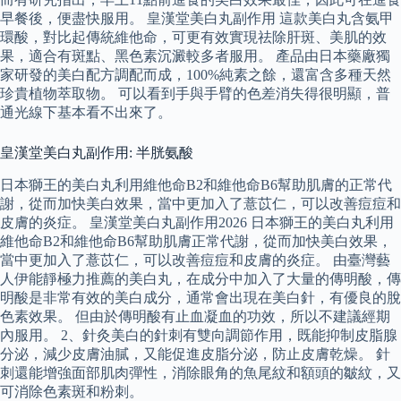
早餐後，便盡快服用。 皇漢堂美白丸副作用 這款美白丸含氨甲
環酸，對比起傳統維他命，可更有效實現祛除肝斑、美肌的效
果，適合有斑點、黑色素沉澱較多者服用。 產品由日本藥廠獨
家研發的美白配方調配而成，100%純素之餘，還富含多種天然
珍貴植物萃取物。 可以看到手與手臂的色差消失得很明顯，普
通光線下基本看不出來了。
皇漢堂美白丸副作用: 半胱氨酸
日本獅王的美白丸利用維他命B2和維他命B6幫助肌膚的正常代
謝，從而加快美白效果，當中更加入了薏苡仁，可以改善痘痘和
皮膚的炎症。 皇漢堂美白丸副作用2026 日本獅王的美白丸利用
維他命B2和維他命B6幫助肌膚正常代謝，從而加快美白效果，
當中更加入了薏苡仁，可以改善痘痘和皮膚的炎症。 由臺灣藝
人伊能靜極力推薦的美白丸，在成分中加入了大量的傳明酸，傳
明酸是非常有效的美白成分，通常會出現在美白針，有優良的脫
色素效果。 但由於傳明酸有止血凝血的功效，所以不建議經期
內服用。 2、針灸美白的針刺有雙向調節作用，既能抑制皮脂腺
分泌，減少皮膚油膩，又能促進皮脂分泌，防止皮膚乾燥。 針
刺還能增強面部肌肉彈性，消除眼角的魚尾紋和額頭的皺紋，又
可消除色素斑和粉刺。