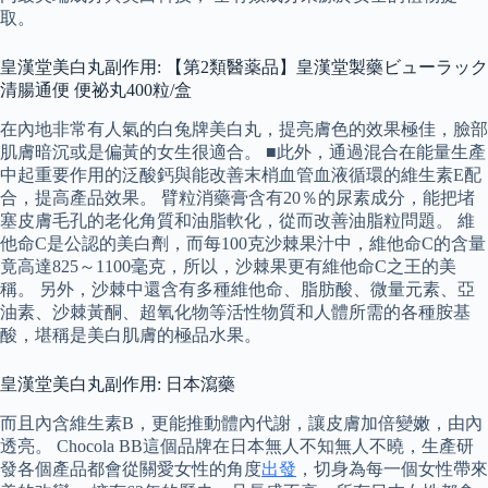
取。
皇漢堂美白丸副作用: 【第2類醫薬品】皇漢堂製藥ビューラック
清腸通便 便祕丸400粒/盒
在內地非常有人氣的白兔牌美白丸，提亮膚色的效果極佳，臉部
肌膚暗沉或是偏黃的女生很適合。 ■此外，通過混合在能量生產
中起重要作用的泛酸鈣與能改善末梢血管血液循環的維生素E配
合，提高產品效果。 臂粒消藥膏含有20％的尿素成分，能把堵
塞皮膚毛孔的老化角質和油脂軟化，從而改善油脂粒問題。 維
他命C是公認的美白劑，而每100克沙棘果汁中，維他命C的含量
竟高達825～1100毫克，所以，沙棘果更有維他命C之王的美
稱。 另外，沙棘中還含有多種維他命、脂肪酸、微量元素、亞
油素、沙棘黃酮、超氧化物等活性物質和人體所需的各種胺基
酸，堪稱是美白肌膚的極品水果。
皇漢堂美白丸副作用: 日本瀉藥
而且內含維生素B，更能推動體內代謝，讓皮膚加倍變嫩，由內
透亮。 Chocola BB這個品牌在日本無人不知無人不曉，生產研
發各個產品都會從關愛女性的角度
出發
，切身為每一個女性帶來