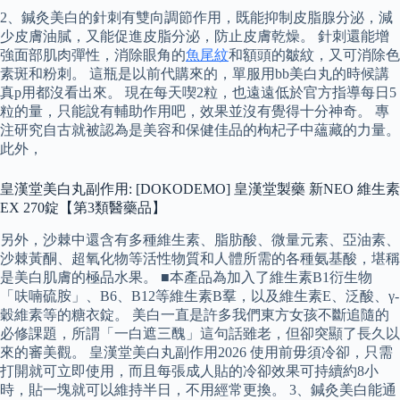
2、鍼灸美白的針刺有雙向調節作用，既能抑制皮脂腺分泌，減
少皮膚油膩，又能促進皮脂分泌，防止皮膚乾燥。 針刺還能增
強面部肌肉彈性，消除眼角的
魚尾紋
和額頭的皺紋，又可消除色
素斑和粉刺。 這瓶是以前代購來的，單服用bb美白丸的時候講
真p用都沒看出來。 現在每天喫2粒，也遠遠低於官方指導每日5
粒的量，只能說有輔助作用吧，效果並沒有覺得十分神奇。 專
注研究自古就被認為是美容和保健佳品的枸杞子中蘊藏的力量。
此外，
皇漢堂美白丸副作用: [DOKODEMO] 皇漢堂製藥 新NEO 維生素
EX 270錠【第3類醫藥品】
另外，沙棘中還含有多種維生素、脂肪酸、微量元素、亞油素、
沙棘黃酮、超氧化物等活性物質和人體所需的各種氨基酸，堪稱
是美白肌膚的極品水果。 ■本產品為加入了維生素B1衍生物
「呋喃硫胺」、B6、B12等維生素B羣，以及維生素E、泛酸、γ-
穀維素等的糖衣錠。 美白一直是許多我們東方女孩不斷追隨的
必修課題，所謂「一白遮三醜」這句話雖老，但卻突顯了長久以
來的審美觀。 皇漢堂美白丸副作用2026 使用前毋須冷卻，只需
打開就可立即使用，而且每張成人貼的冷卻效果可持續約8小
時，貼一塊就可以維持半日，不用經常更換。 3、鍼灸美白能通