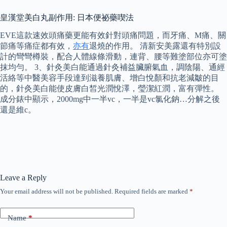
皇漢堂美白丸副作用: 日本便祕藥喫法
EVE這款速效頭痛藥更能有效針對頭痛問題，而牙痛、M痛、關
節痛等痛症都有效，
亦有
退燒的作用。 清新安美露還有特別設
計的彎彎樽裝，配合人體線條滑動，連背、腰等難塗部位亦可塗
抹均勻。 3、針灸美白能通過針灸補益臟腑氣血，調陰陽、通經
活絡等中醫美容手段達到滋養肌膚、增白悅顏和抗老減皺的目
的，針灸美白能使皮膚白皙光潤悅澤，瑩潔紅潤，富有彈性。
成分錶中顯示，2000mg中一半vc，一半是vc氯化鈉…分解之後
還是維c。
Leave a Reply
Your email address will not be published.
Required fields are marked
*
Name
*