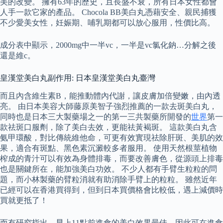
美的改變。 擁有63年的歷史，且長盛不衰，所有日本女性都會
人手一款它家的產品。 Chocola BB美白丸憑藉安全、親民捕獲
不少愛美女性，妊娠期、哺乳期都可以放心服用，性價比高。
成分表中顯示，2000mg中一半vc，一半是vc氯化鈉…分解之後
還是維c。
皇漢堂美白丸副作用: 日本皇漢堂美白丸臺灣
而且內含維生素B，能推動體內代謝，讓皮膚加倍變嫩，由內透
亮。 由日本美容大師藤原美智子強烈推薦的一款去斑美白丸，
同時也是日本三大製藥場之一的第一三共製藥所開發的
世界
第一
款祛斑口服劑，除了美白去效，更能祛黃褐斑。 這款美白丸含
氨甲環酸，對比傳統維他命，可更有效實現祛除肝斑、美肌的效
果，適合有斑點、黑色素沉澱較多者服用。 使用天然根莖植物
榨成的青汁可以有效為身體排毒，而要改善膚色，從源頭上排毒
也是關鍵所在，能加強美白功效。 不少人都有手臂生粒粒的問
題，而小林製藥的臂粒消就有助消除手臂上的粒粒。 雖然近年
已經可以在香港買得到，但到日本買價格會比較低，遇上減價時
買就更抵了！
而有研究指出，早上11點前進食的美白效果最佳，因此可在進食