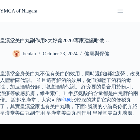
Skip
to
YMCA of Niagara
content
皇漢堂美白丸副作用8大好處2026!專家建議咁做…
benlau
October 23, 2024
健康與保健
皇漢堂全身美白丸不但有美白的效用，同時還能解除疲勞，改良
人體新陳代謝。 並且還有解酒的效用，從而減輕了酒精的毒
性，加速酒精分解，增進酒精代謝。 終究要的是合用於粉刺、
溼疹等敏感肌膚，維生素C、L-半胱氨酸的含量都是白兔牌的兩
倍。 說起皇漢堂，大家可能
印象
比較深的就是它家的便祕丸
了，其實皇漢堂家也有美白丸哦，下面5號網的小編爲你們介紹
皇漢堂美白丸副作用 皇漢堂美白丸副作用 皇漢堂美白丸壞處。