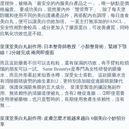
度很快，被稱為「最安全的內服美白產品之一」，唯一缺點是價
格偏貴。 要成功美白，當然要內外「雙管齊下」，除了每天塗
防曬和使用不同的美白護膚產品外，再搭配內在調理：每日進食
美白丸，便可以讓美白功效加倍。 一直主打無添加的FANCL，
安全性相對會較高，成分更加入了膠原蛋白，可改善膚質，同時
抗氧化功效也是不錯。
皇漢堂美白丸副作用: 日本整骨師教授「小顏整骨術」緊緻下顎
線！2分鐘完成 兩周即瘦面
而且這款藥膏不但可以去粒粒，還有保濕的功效，有手臂粒粒煩
惱的朋友可以一試。 Sante Beautéye是專門為女性研發的眼藥
水，而且外形看起來似香水樽，深受女士喜歡。 這款眼藥水含
有消除眼睛疲勞的維生素B12，更特別添加能促進眼睛新陳代
謝、保護保濕眼角膜的五大成分。 皇漢堂製造的據說無副作
用、無依賴性的清腸道便祕丸，含有2 種促進腸 … ➁即使需要
使用便祕藥物，也只是暫時的，長期使用會產生依賴性，沒有
無 …
皇漢堂美白丸副作用: 皮膚怎麼才能越來越白 6個美白小妙招分
享