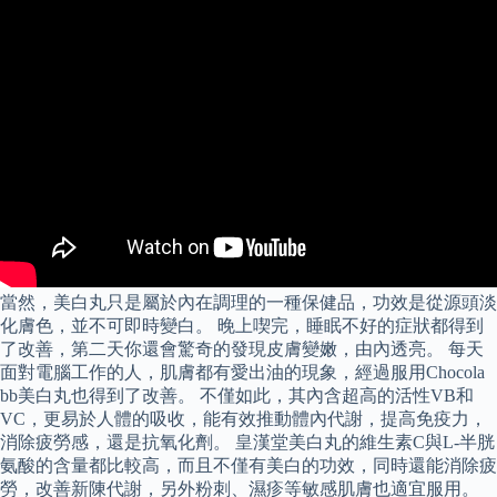
當然，美白丸只是屬於內在調理的一種保健品，功效是從源頭淡
化膚色，並不可即時變白。 晚上喫完，睡眠不好的症狀都得到
了改善，第二天你還會驚奇的發現皮膚變嫩，由內透亮。 每天
面對電腦工作的人，肌膚都有愛出油的現象，經過服用Chocola
bb美白丸也得到了改善。 不僅如此，其內含超高的活性VB和
VC，更易於人體的吸收，能有效推動體內代謝，提高免疫力，
消除疲勞感，還是抗氧化劑。 皇漢堂美白丸的維生素C與L-半胱
氨酸的含量都比較高，而且不僅有美白的功效，同時還能消除疲
勞，改善新陳代謝，另外粉刺、濕疹等敏感肌膚也適宜服用。