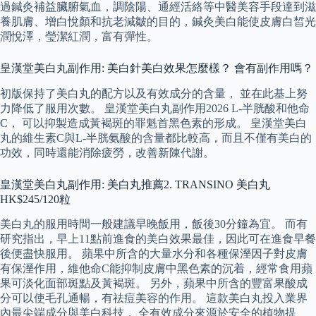
過鍼灸補益臟腑氣血，調陰陽、通經活絡等中醫美容手段達到滋
養肌膚、增白悅顏和抗老減皺的目的，鍼灸美白能使皮膚白皙光
潤悅澤，瑩潔紅潤，富有彈性。
皇漢堂美白丸副作用: 美白針美白效果怎麼樣？ 會有副作用嗎？
初版保持了美白丸的配方以及有效成分的含量， 並在此基上努
力降低了服用次數。 皇漢堂美白丸副作用2026 L-半胱酸和他命
C， 可以抑製造成黃褐斑的罪魁首黑色素的形成。 皇漢堂美白
丸的維生素C與L-半胱氨酸的含量都比較高，而且不僅有美白的
功效，同時還能消除疲勞，改善新陳代謝。
皇漢堂美白丸副作用: 美白丸推薦2. TRANSINO 美白丸
HK$245/120粒
美白丸的服用時間一般建議早晚飯用，飯後30分鐘為宜。 而有
研究指出，早上11點前進食的美白效果最佳，因此可在進食早餐
後便盡快服用。 蘋果中所含的大量水分和各種保溼因子對皮膚
有保溼作用，維他命C能抑制皮膚中黑色素的沉着，經常食用蘋
果可淡化面部斑點及黃褐斑。 另外，蘋果中所含的豐富果酸成
分可以使毛孔通暢，有祛痘美容的作用。 這款美白丸投入業界
內最尖端成分與美白科技， 全有效成分來源於安全的植物提