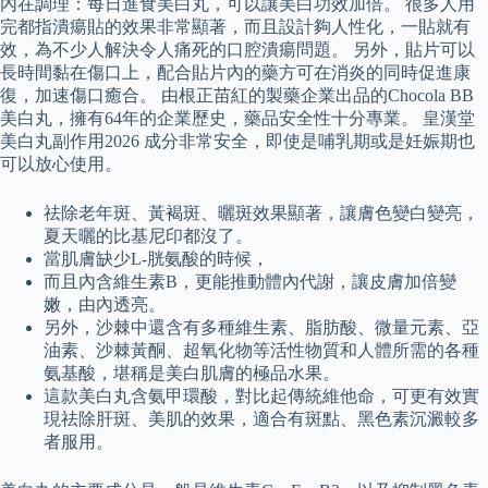
內在調理：每日進食美白丸，可以讓美白功效加倍。 很多人用
完都指潰瘍貼的效果非常顯著，而且設計夠人性化，一貼就有
效，為不少人解決令人痛死的口腔潰瘍問題。 另外，貼片可以
長時間黏在傷口上，配合貼片內的藥方可在消炎的同時促進康
復，加速傷口癒合。 由根正苗紅的製藥企業出品的Chocola BB
美白丸，擁有64年的企業歷史，藥品安全性十分專業。 皇漢堂
美白丸副作用2026 成分非常安全，即使是哺乳期或是妊娠期也
可以放心使用。
祛除老年斑、黃褐斑、曬斑效果顯著，讓膚色變白變亮，
夏天曬的比基尼印都沒了。
當肌膚缺少L-胱氨酸的時候，
而且內含維生素B，更能推動體內代謝，讓皮膚加倍變
嫩，由內透亮。
另外，沙棘中還含有多種維生素、脂肪酸、微量元素、亞
油素、沙棘黃酮、超氧化物等活性物質和人體所需的各種
氨基酸，堪稱是美白肌膚的極品水果。
這款美白丸含氨甲環酸，對比起傳統維他命，可更有效實
現祛除肝斑、美肌的效果，適合有斑點、黑色素沉澱較多
者服用。