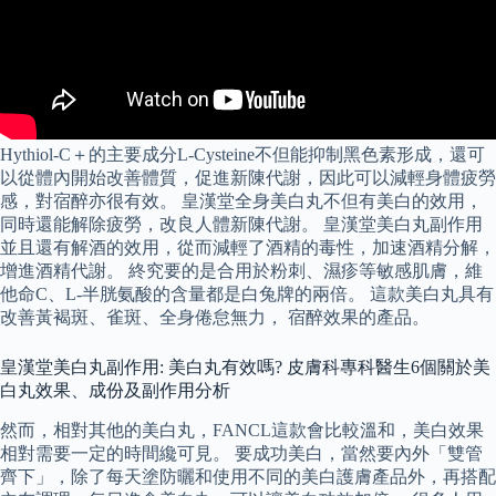
Hythiol-C＋的主要成分L-Cysteine不但能抑制黑色素形成，還可
以從體內開始改善體質，促進新陳代謝，因此可以減輕身體疲勞
感，對宿醉亦很有效。 皇漢堂全身美白丸不但有美白的效用，
同時還能解除疲勞，改良人體新陳代謝。 皇漢堂美白丸副作用
並且還有解酒的效用，從而減輕了酒精的毒性，加速酒精分解，
增進酒精代謝。 終究要的是合用於粉刺、濕疹等敏感肌膚，維
他命C、L-半胱氨酸的含量都是白兔牌的兩倍。 這款美白丸具有
改善黃褐斑、雀斑、全身倦怠無力， 宿醉效果的產品。
皇漢堂美白丸副作用: 美白丸有效嗎? 皮膚科專科醫生6個關於美
白丸效果、成份及副作用分析
然而，相對其他的美白丸，FANCL這款會比較溫和，美白效果
相對需要一定的時間纔可見。 要成功美白，當然要內外「雙管
齊下」，除了每天塗防曬和使用不同的美白護膚產品外，再搭配