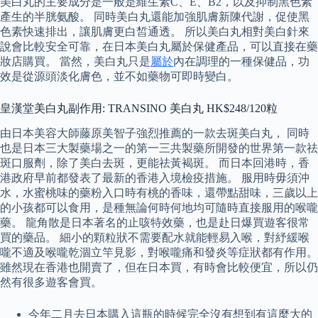
美白丸的主要成分是一般是維生素C、E、B2，以及抑制黑色素
產生的半胱氨酸。 同時美白丸還能加強肌膚新陳代謝，促使黑
色素快速排出，讓肌膚更白皙通透。 所以美白丸相對美白針來
說會比較安全可靠，在日本美白丸屬於保健產品，可以直接在藥
妝店購買。 當然，美白丸只是
屬於
內在調理的一種保健品，功
效是從源頭淡化膚色，並不如藥物可即時變白。
皇漢堂美白丸副作用: TRANSINO 美白丸 HK$248/120粒
由日本美容大師藤原美智子強烈推薦的一款去斑美白丸， 同時
也是日本三大製藥場之一的第一三共製藥所開發的世界第一款祛
斑口服劑，除了美白去斑，更能祛黃褐斑。 而日本回港時，香
港政府早前都發表了最新的香港入境檢疫措施。 服用時毋須沖
水，水蜜桃味的藥粉入口時有桃的香味，還帶點甜味，三歲以上
的小孩都可以食用，是種無論何時何地均可隨時直接服用的喉嚨
藥。 龍角散是日本著名的止咳特效藥，也是赴日爆買遊客很常
買的藥品。 細小的顆粒狀不需要配水就能輕易入喉，對紓緩喉
嚨不適及喉嚨乾涸立竿見影，對喉嚨痛和發炎等症狀都有作用。
雖然現在香港也開賣了，但在日本買，有時會比較便宜，所以仍
然有很多遊客會買。
今年二月去日本購入這瓶的時候完全沒有想到有這麼大的