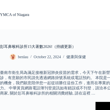
Skip
to
content
YMCA of Niagara
彭耳鼻喉科診所15大著數2026!（持續更新）
benlau
October 22, 2024
健康與保健
臺南市衛生局為滿足接種新冠肺炎疫苗的需求，今天下午在新營
診，有意願的市民請先透過網路掛號系統或電話預約。 本院是
的機會，我們願意陪伴您一起從頭勝任這份工作，進而在專業的
力。 中華黃頁網路電話簿刊登資訊如有錯誤或不刊登，請洽本公司
商家, 關於彭耳鼻喉科診所的相關消費經驗, 請在這裡 …