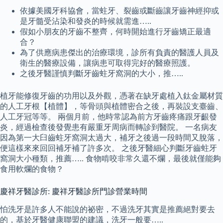
依據美國牙科協會，當蛀牙、裂齒或斷齒讓牙齒神經抑或
是牙髓受沾染和發炎的時候就需進…..
假如小朋友的牙齒不整齊，何時開始進行牙齒矯正最適
合？
為了供應病患傑出的治療環境，診所有負責的醫護人員及
衛生的醫療設備，讓病患可取得完好的醫療照護。
之後牙醫謹慎判斷牙齒蛀牙窩洞的大小，推…..
植牙能修復牙齒的功用以及外觀，憑著在缺牙處植入鈦金屬材質
的人工牙根【植體】，等骨頭與植體密合之後，再裝設支臺齒、
人工牙冠等等。 兩個月前，他時常認為前方牙齒疼痛跟牙齦發
炎，經過檢查後發覺患有嚴重牙周病而轉診到醫院。 一名病友
因為第一大臼齒蛀牙窩洞太過大，補牙之後過一段時間又脫落，
便這樣來來回回補牙補了許多次。 之後牙醫細心判斷牙齒蛀牙
窩洞大小種類，推薦….. 食物啃咬非常久還不爛，最後就僅能夠
食用軟爛的食物？
慶祥牙醫診所: 慶祥牙醫診所門診營業時間
怕洗牙是許多人不能說的祕密，不過洗牙其實是推薦絕對要去
的，基於牙醫健康聯盟的建議，洗牙一般要…..