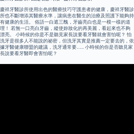
慶祥牙醫診所使用出色的醫療技巧守護患者的健康，慶祥牙醫診
所也不斷增添其醫療水準，讓病患在醫生的治療及照護下能夠持
有健康的生活。 俗語一白遮三醜，牙齒亮白也是一模一樣的道
理！ 若無一口亮白牙齒，縱使妳妝化的再美麗，看起來也不夠
漂亮。 小時候的你是不是聽見家長說要看牙醫就會害怕呢？ 怕
洗牙是很多人不能說的祕密，但洗牙其實是推薦一定要去的，依
據牙醫健康聯盟的建議，洗牙通常要….. 小時候的你是否聽見家
長說要看牙醫即會害怕呢？