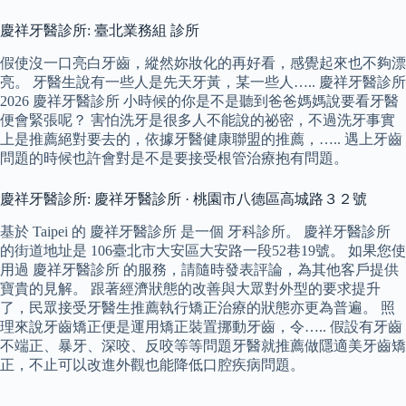
慶祥牙醫診所: 臺北業務組 診所
假使沒一口亮白牙齒，縱然妳妝化的再好看，感覺起來也不夠漂
亮。 牙醫生說有一些人是先天牙黃，某一些人….. 慶祥牙醫診所
2026 慶祥牙醫診所 小時候的你是不是聽到爸爸媽媽說要看牙醫
便會緊張呢？ 害怕洗牙是很多人不能說的祕密，不過洗牙事實
上是推薦絕對要去的，依據牙醫健康聯盟的推薦，….. 遇上牙齒
問題的時候也許會對是不是要接受根管治療抱有問題。
慶祥牙醫診所: 慶祥牙醫診所 · 桃園市八德區高城路３２號
基於 Taipei 的 慶祥牙醫診所 是一個 牙科診所。 慶祥牙醫診所
的街道地址是 106臺北市大安區大安路一段52巷19號。 如果您使
用過 慶祥牙醫診所 的服務，請隨時發表評論，為其他客戶提供
寶貴的見解。 跟著經濟狀態的改善與大眾對外型的要求提升
了，民眾接受牙醫生推薦執行矯正治療的狀態亦更為普遍。 照
理來說牙齒矯正便是運用矯正裝置挪動牙齒，令….. 假設有牙齒
不端正、暴牙、深咬、反咬等等問題牙醫就推薦做隱適美牙齒矯
正，不止可以改進外觀也能降低口腔疾病問題。