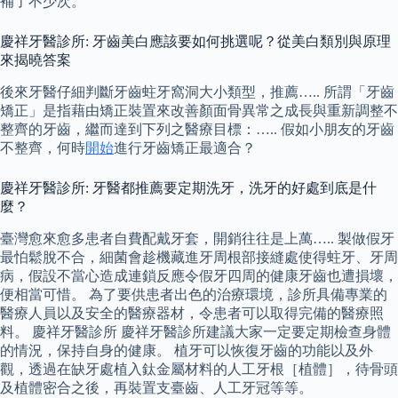
補了不少次。
慶祥牙醫診所: 牙齒美白應該要如何挑選呢？從美白類別與原理
來揭曉答案
後來牙醫仔細判斷牙齒蛀牙窩洞大小類型，推薦….. 所謂「牙齒
矯正」是指藉由矯正裝置來改善顏面骨異常之成長與重新調整不
整齊的牙齒，繼而達到下列之醫療目標：….. 假如小朋友的牙齒
不整齊，何時
開始
進行牙齒矯正最適合？
慶祥牙醫診所: 牙醫都推薦要定期洗牙，洗牙的好處到底是什
麼？
臺灣愈來愈多患者自費配戴牙套，開銷往往是上萬….. 製做假牙
最怕鬆脫不合，細菌會趁機藏進牙周根部接縫處使得蛀牙、牙周
病，假設不當心造成連鎖反應令假牙四周的健康牙齒也遭損壞，
便相當可惜。 為了要供患者出色的治療環境，診所具備專業的
醫療人員以及安全的醫療器材，令患者可以取得完備的醫療照
料。 慶祥牙醫診所 慶祥牙醫診所建議大家一定要定期檢查身體
的情況，保持自身的健康。 植牙可以恢復牙齒的功能以及外
觀，透過在缺牙處植入鈦金屬材料的人工牙根［植體］，待骨頭
及植體密合之後，再裝置支臺齒、人工牙冠等等。