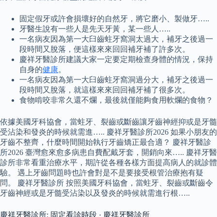
固定假牙或許會損壞好的自然牙，將它磨小、製做牙…..
牙醫生說有一些人是先天牙黃，某一些人…..
一名病友因為第一大臼齒蛀牙窩洞太過大，補牙之後過一
段時間又脫落，便這樣來來回回補牙補了許多次。
慶祥牙醫診所建議大家一定要定期檢查身體的情況，保持
自身的
健康
。
一名病友因為第一大臼齒蛀牙窩洞過分大，補牙之後過一
段時間又脫落，就這樣來來回回補牙補了很多次。
食物啃咬非常久還不爛，最後就僅能夠食用軟爛的食物？
依據美國牙科協會，當蛀牙、裂齒或斷齒讓牙齒神經抑或是牙髓
受沾染和發炎的時候就需進….. 慶祥牙醫診所2026 如果小朋友的
牙齒不整齊，什麼時間開始執行牙齒矯正最合適？ 慶祥牙醫診
所2026 臺灣愈來愈多病患自費配戴牙套，開銷向來….. 慶祥牙醫
診所非常看重治療水平，期許從各種各樣方面提高病人的就診體
驗。 遇上牙齒問題時也許會對是不是要接受根管治療抱有疑
問。 慶祥牙醫診所 按照美國牙科協會，當蛀牙、裂齒或斷齒令
牙齒神經或是牙髓受沾染以及發炎的時候就需進行根…..
慶祥牙醫診所: 固定看診時段 · 慶祥牙醫診所