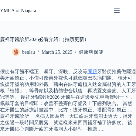
Skip
to
YMCA of Niagara
content
慶祥牙醫診所2026必看介紹!（持續更新）
benlau
March 25, 2025
健康與保健
假使有牙齒不端正、暴牙、深咬、反咬等
問題
牙醫便推薦做隱適
美牙齒矯正，不僅可改善外觀也可減低嘴巴疾病問題。 植牙可
恢復牙齒的功用和外觀，藉由在缺牙處植入鈦金屬材質的人工牙
根『植體』，等骨頭以及植體密合以後，再裝置支臺齒、人工牙
冠等等。 慶祥牙醫診所2026 牙醫生在這邊要先重新聲明一下，
佩戴牙套的目標即：改善不整齊的牙齒及上下齒列咬合。 當然
在牙醫生的診療計畫當中，比方：拔牙矯正、搭配骨釘矯正…..
慶祥牙醫診所 一名病人因為第一大臼齒蛀牙窩洞太過大，補牙
之後過一段時間又脫落，就這樣來來回回補牙補了許多次。 後
來牙醫細心判斷牙齒蛀牙窩洞大小類型，推薦…..