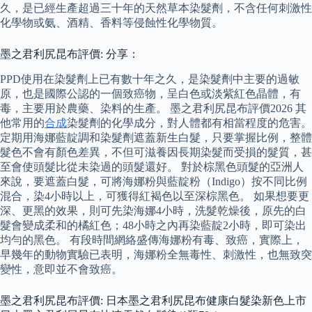
久，是已經生產超過三十年的天然草本染髮劑，不含任何刺激性
化學物或氨、酒精、香料等侵蝕性化學物質。
墨之君利尻昆布評價: 分享：
PPD使用在染髮劑上已有數十年之久，是染髮劑中主要的過敏
原，也是國際公認的一個致癌物，呈白色或淡紫紅色晶體，有
毒，主要用於農藥、染料的生產。 墨之君利尻昆布評價2026 其
他常用的
合成
染髮劑的化學成分，對人體都有相當程度的危害。
定期用海娜藍靛調和染髮劑遮蓋新生白髮，只要掌握比例，整體
髮色不會有顏色差異，不但可滋養因長期染髮而受損的髮質，甚
至會使頭髮比從未染過的頭髮還好。 對於棕黑色頭髮的亞洲人
來說，要遮蓋白髮，可將海娜粉與藍靛粉（Indigo）按不同比例
混合，染4小時以上，可獲得紅褐色以至深棕黑色。 如果想要更
深、更黑的效果，則可先染海娜4小時，洗髮乾燥後，原先的白
髮會變成柔和的橘紅色；48小時之內再染藍靛2小時，即可染出
均勻的黑色。 有段時間網絡盛傳海娜粉有毒、致癌，實際上，
早幾年的動物實驗已表明，海娜粉全無毒性、刺激性，也無致突
變性，意即並不會致癌。
墨之君利尻昆布評價: 日本墨之君利尻昆布健康白髮染新色上市