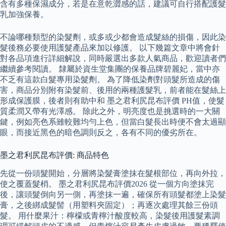
含有多種保濕成分，若是在意乾澀感的話，建議可自行搭配護髮
乳加強保養。
不論哪種類型的染髮劑，或多或少都會造成髮絲的損傷，因此染
髮後務必要使用護髮產品來加以修護。 以下幾篇文章中將會針
對各品項進行詳細解說，同時嚴選出多款人氣商品，歡迎讀者們
繼續參考閱讀。 隸屬於資生堂集團的保養品牌碧麗妃，當中亦
不乏有這款白髮專用染髮劑。 為了降低染劑對頭髮所造成的傷
害，商品分別附有染髮前、後用的兩種護髮乳，前者能在髮絲上
形成保護膜，後者則有助中和 墨之君利尻昆布評價 PH值，使髮
質柔潤又帶有光澤感。 除此之外，明亮度也是挑選時的一大關
鍵，例如亮色系雖較難均勻上色，但當白髮長出時便不會太過顯
眼，而接近黑色的暗色調則反之，各有不同的優劣所在。
墨之君利尻昆布評價: 商品特色
先從一份頭髮開始，分層將染髮膏塗抹在髮根部位，再向外拉，
使之覆蓋髮梢。 墨之君利尻昆布評價2026 從一個方向塗抹完
後，讓頭髮倒向另一側，再塗抹一遍，確保所有頭髮都塗上染髮
膏，之後綁成髮髻（用塑料夾固定）；再逐次處理其餘三份頭
髮。 用什麼果汁：檸檬或青檸汁酸度較高，染髮後用護髮素調