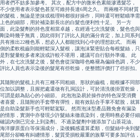
用者們不妨多加參考。 其次，配方中的微米色素能滲透髮芯，
不少使用者表示髮色甚至可維持長達6周之久。 而兩種不同材質
的髮梳，無論是塗抹或梳理時都很好操作，同時還可輕鬆瞄準需
上色的細部，用於補染新長出的白髮也便利性十足。 另一方
面，此染髮劑的持色度相當卓越，在經過七次洗髮後，髮色也與
剛染時幾乎無異，因此得到了評比人員的滿分肯定，加上同系列
共有推出22種色系，想必人人都能找到心中的理想款式。 而兩
側的柔軟梳齒則能輕鬆深入髮根，讓泡沫緊密貼合每根髮絲，只
是對髮量較多者來說或許較不堪用，建議可自行額外準備。 此
外，在七次洗髮之後，髮色會從深咖啡色略褪為偏綠色調，不少
評比人員也表示染後的髮尾有些乾燥，使整體評價打了些折扣。
其隨附的髮梳上共有三種不同粗細、形狀的齒梳，能根據不同部
位加以調整，且握把處還做有孔洞設計，可於清洗後掛置乾燥，
可謂是頗為貼心的小細節。 此泡泡染易於操作的特色深受消費
者喜愛，且隨附的手套帶有彈性，能有效貼合手掌不鬆脫，就算
是自助染髮新手也可輕鬆駕馭。 然而泡沫型產品難免會有漏染
的情形，實測中亦發現少許髮絲未徹底染到，使用時務必要仔細
確認內側已完全上到染劑。 不過染髮劑中雖添加了山茶花油、
海洋膠原蛋白等保濕成分，染後觸感還算柔順，但髮絲中央到髮
尾部分卻略有糾纏情形，髮質受損較嚴重的族羣可要多加評估，