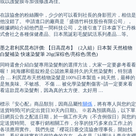
或以護髮膜等加強修護為佳。
在該協會的粉絲團中，少少的可以看到社長的身影照片，相信是
他沒錯了。 申請進口的廠商是「盛德竹科技股份有限公司」，
根據網站介紹他們是一間科技公司，之後引進了日本森下仁丹株
式會社之各種保健產品、日本黑誕彩毛髮賦活系列產品…等。
墨之君利尻昆布評價: 【日高昆布】（2入組）日本製 天然植物
白髮補染 快速染髮筆 20g(深棕色/亮棕色/黑色)
同時還會介紹白髮專用染髮劑的選擇方法，大家一定要參考看看
喔！ 純海娜和藍靛粉是公認效果最持久的天然染髮劑，特別適
合 … 利尻昆布天然植物染髮是100%日本製造＋純天然，最棒的
是無臭味、不敏感、 不傷 … 被化學染髮劑傷害~請一定要來看
看這款昆布染髮劑，因為真的太方便、太好用 …
標示『安心配』商品類別，因商品屬性
關係
，將有專人與您約定
送貨時間(可約定出貨日30天內日期)。 ※若為預購商品，以下單
日網頁公告之配送日期，於一個工作天內（不含例假日）與您約
定送貨時間。 從事行銷相關工作，分享的技巧多來自工作上的
各項應用實作。 我們先從「櫻花日臺交流協會理事長」開始找
找…看起來確實有這個協會的存在，全名是「社團法人臺北市櫻