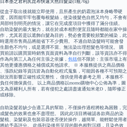
日本墨之君利尻昆布快速天然白髮染(1瓶70g)
從盒子取出後就能立即使用，且所產生的奶霜泡沫本身略帶硬
度，因而能牢牢包覆每根髮絲，使染後髮色自然又均勻，不會有
局部特別明亮的情況，讓它在完成度項目中獲得了滿分佳績。
自助染髮的最大魅力，就在於成本相對便宜且隨時都能在家中操
作，尤其若是以遮飾白髮為目的，勢必會需要較頻繁的補染，此
時選用市售商品將能省下不少費用。 不過自助染髮時可能會發
生顏色不均勻，或是選擇不當、無法染出理想髮色等情況。 購
買前請以購買當時銷售頁面資料為準自行判斷，該等資訊亦不得
作為向第三人為任何主張之依據，
包括
但不限於：主張市場上有
其他更優惠價格之補償或其他請求。 ※ 本服務提供之商品價格
、漲跌紀錄等資訊皆為自動化程式蒐集，可能因各種不可預期之
狀況而影響正確性或完整性， 僅供使用者參考之用，本服務不
負任何擔保責任。 以上商品價格以momo購物中心公佈為準，圖
文為原權利人所有，若有侵犯之處請盡速通知米老D，隨即修正
或移除。
自助染髮若缺少合適工具的幫助，不僅操作過程將較為困難，完
成髮色的效果也會不盡理想。 因此此項目將確認各款商品的染
髮梳、染髮刷及包裝容器使否便於操作，越簡單、能輕鬆使用者
將給予高評分。 此係列染後所呈現的顏色相對沉穩，且染色效