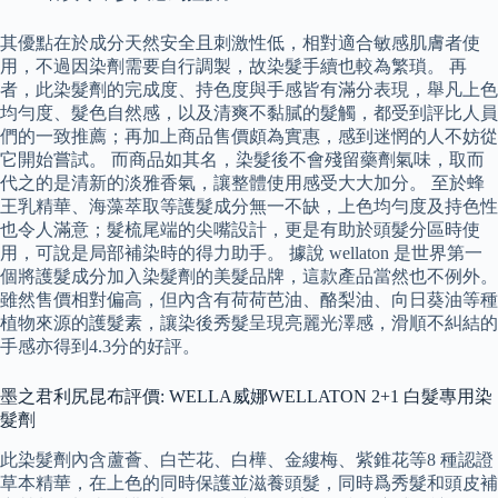
其優點在於成分天然安全且刺激性低，相對適合敏感肌膚者使
用，不過因染劑需要自行調製，故染髮手續也較為繁瑣。 再
者，此染髮劑的完成度、持色度與手感皆有滿分表現，舉凡上色
均勻度、髮色自然感，以及清爽不黏膩的髮觸，都受到評比人員
們的一致推薦；再加上商品售價頗為實惠，感到迷惘的人不妨從
它開始嘗試。 而商品如其名，染髮後不會殘留藥劑氣味，取而
代之的是清新的淡雅香氣，讓整體使用感受大大加分。 至於蜂
王乳精華、海藻萃取等護髮成分無一不缺，上色均勻度及持色性
也令人滿意；髮梳尾端的尖嘴設計，更是有助於頭髮分區時使
用，可說是局部補染時的得力助手。 據說 wellaton 是世界第一
個將護髮成分加入染髮劑的美髮品牌，這款產品當然也不例外。
雖然售價相對偏高，但內含有荷荷芭油、酪梨油、向日葵油等種
植物來源的護髮素，讓染後秀髮呈現亮麗光澤感，滑順不糾結的
手感亦得到4.3分的好評。
墨之君利尻昆布評價: WELLA威娜WELLATON 2+1 白髮專用染
髮劑
此染髮劑內含蘆薈、白芒花、白樺、金縷梅、紫錐花等8 種認證
草本精華，在上色的同時保護並滋養頭髮，同時爲秀髮和頭皮補