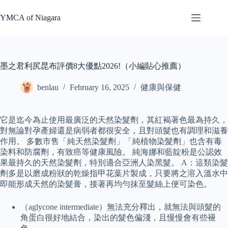
Skip
to
YMCA of Niagara
content
墨之君利尻昆布評價8大優點2026!（小編貼心推薦）
benlau
February 16, 2025
健康與保健
它是迄今為止使用最廣泛的天然染髮劑，其紅褐著色最為持久，
對無論對孕產婦還是病弱者都很安全，且對頭髮也有調理和滋養
作用。 多數市售「純天然染髮劑」「純植物染髮劑」也含有毒
染料和防腐劑，有致癌等健康風險。 純海娜和藍靛粉是公認效
果最持久的天然染髮劑，特別適合亞洲人染黑髮。 A：這類染髮
劑多是以磨成粉狀的乾燥指甲花葉片製成，只要將之溶入溫水中
即能形成天然的染髮膏，接著再均勻抹至髮絲上便可染色。
（aglycone intermediate）無法充分釋出，就無法與頭髮的
角蛋白很好地結合，染出的髮色偏淺，且慢慢會有些褪