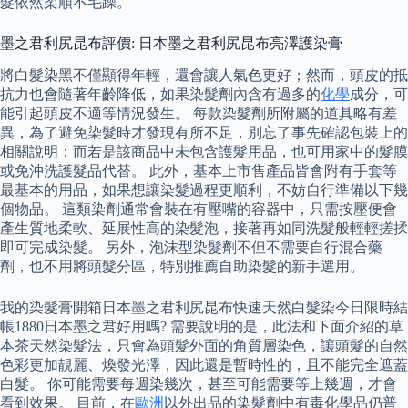
髮依然柔順不毛躁。
墨之君利尻昆布評價: 日本墨之君利尻昆布亮澤護染膏
將白髮染黑不僅顯得年輕，還會讓人氣色更好；然而，頭皮的抵
抗力也會隨著年齡降低，如果染髮劑內含有過多的
化學
成分，可
能引起頭皮不適等情況發生。 每款染髮劑所附屬的道具略有差
異，為了避免染髮時才發現有所不足，別忘了事先確認包裝上的
相關說明；而若是該商品中未包含護髮用品，也可用家中的髮膜
或免沖洗護髮品代替。 此外，基本上市售產品皆會附有手套等
最基本的用品，如果想讓染髮過程更順利，不妨自行準備以下幾
個物品。 這類染劑通常會裝在有壓嘴的容器中，只需按壓便會
產生質地柔軟、延展性高的染髮泡，接著再如同洗髮般輕輕搓揉
即可完成染髮。 另外，泡沫型染髮劑不但不需要自行混合藥
劑，也不用將頭髮分區，特別推薦自助染髮的新手選用。
我的染髮膏開箱日本墨之君利尻昆布快速天然白髮染今日限時結
帳1880日本墨之君好用嗎? 需要說明的是，此法和下面介紹的草
本茶天然染髮法，只會為頭髮外面的角質層染色，讓頭髮的自然
色彩更加靚麗、煥發光澤，因此還是暫時性的，且不能完全遮蓋
白髮。 你可能需要每週染幾次，甚至可能需要等上幾週，才會
看到效果。 目前，在
歐洲
以外出品的染髮劑中有毒化學品仍普