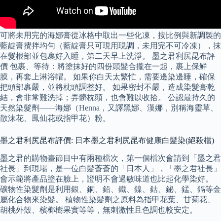
可將未用完的海娜膏從冰格中取出一些化凍，按比例與新調製的
藍靛膏攪拌均勻（藍靛膏只可現用現調，未用完不可冷凍），抹
在髮根部並包裹好入睡，第二天早上洗淨。 墨之君利尻昆布評
價 包裹、等待：將塗抹好的四份頭髮合攏在一起，裹上保鮮
膜，再套上淋浴帽。 如果你白天太繁忙，需要邊染邊睡，確保
把頭部裹嚴，並將枕頭調整好。 如果密封不嚴，造成染髮膏乾
結，會非常難洗掉；弄髒枕頭，也會難以收拾。 公認最持久的
天然染髮劑——海娜（Henna，又譯黑娜、漢娜，別稱海靈草、
散沫花、鳳仙花或指甲花）粉。
墨之君利尻昆布評價: 日本墨之君利尻昆布健康白髮染(絕殺檔)
墨之君的購物臺節目中有兩種檔次，第一個檔次會請到「墨之君
社長」到現場，是一位白髮蒼蒼的「日本人」，「墨之君社長」
會示範將產品塗在臉上，證明不會過敏味道也比起化學染好。
礦物性染髮劑是利用銀、銅、鉛、鐵、鎳、鈷、鉍、錳、鎘等金
屬化合物來染髮。 植物性染髮劑之原料為指甲花葉、甘菊花、
胡桃外殼、檳榔樹果實等等，無刺激性且色調也較安定。