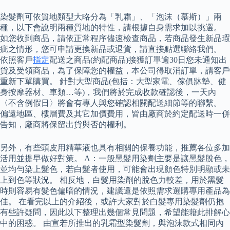
染髮劑可依質地類型大略分為「乳霜」、「泡沫（慕斯）」兩
種，以下會說明兩種質地的特性，請根據自身需求加以挑選。
如您收到商品，請依正常程序儘速檢查商品，若商品發生新品瑕
疵之情形，您可申請更換新品或退貨，請直接點選聯絡我們。
依照客戶
指定
配送之商品(約配商品)接獲訂單逾30日您未通知出
貨及受領商品，為了保障您的權益，本公司得取消訂單，請客戶
重新下單購買。 針對大型商品(包括：大型家電、傢俱牀墊、健
身按摩器材、車類…等)，我們將於完成收款確認後，一天內
〈不含例假日〉將會有專人與您確認相關配送細節等的聯繫。
偏遠地區、樓層費及其它加價費用，皆由廠商於約定配送時一併
告知，廠商將保留出貨與否的權利。
另外，有些頭皮用精華液也具有相關的保養功能，推薦各位多加
活用並提早做好對策。 A：一般黑髮用染劑主要是讓黑髮脫色，
並均勻染上髮色，若白髮者使用，可能會出現顏色特別明顯或未
上到色等狀況。 相反地，白髮用染劑的脫色力較差，用於黑髮
時則容易有髮色偏暗的情況，建議還是依照需求選購專用產品為
佳。 在看完以上的介紹後，或許大家對於白髮專用染髮劑仍抱
有些許疑問，因此以下整理出幾個常見問題，希望能藉此排解心
中的困惑。 由宣若所推出的乳霜型染髮劑，與泡沫款式相同內