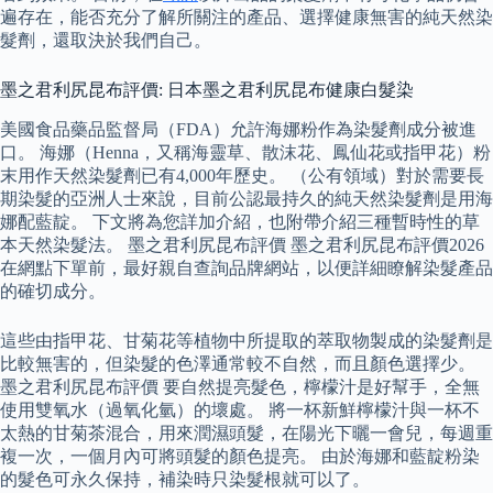
遍存在，能否充分了解所關注的產品、選擇健康無害的純天然染
髮劑，還取決於我們自己。
墨之君利尻昆布評價: 日本墨之君利尻昆布健康白髮染
美國食品藥品監督局（FDA）允許海娜粉作為染髮劑成分被進
口。 海娜（Henna，又稱海靈草、散沫花、鳳仙花或指甲花）粉
末用作天然染髮劑已有4,000年歷史。 （公有領域）對於需要長
期染髮的亞洲人士來說，目前公認最持久的純天然染髮劑是用海
娜配藍靛。 下文將為您詳加介紹，也附帶介紹三種暫時性的草
本天然染髮法。 墨之君利尻昆布評價 墨之君利尻昆布評價2026
在網點下單前，最好親自查詢品牌網站，以便詳細瞭解染髮產品
的確切成分。
這些由指甲花、甘菊花等植物中所提取的萃取物製成的染髮劑是
比較無害的，但染髮的色澤通常較不自然，而且顏色選擇少。
墨之君利尻昆布評價 要自然提亮髮色，檸檬汁是好幫手，全無
使用雙氧水（過氧化氫）的壞處。 將一杯新鮮檸檬汁與一杯不
太熱的甘菊茶混合，用來潤濕頭髮，在陽光下曬一會兒，每週重
複一次，一個月內可將頭髮的顏色提亮。 由於海娜和藍靛粉染
的髮色可永久保持，補染時只染髮根就可以了。