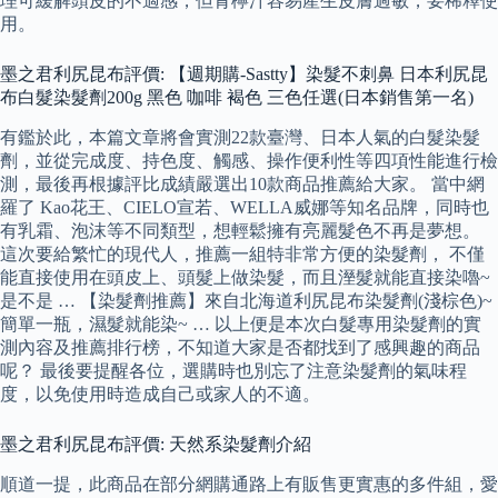
理可緩解頭皮的不適感，但青檸汁容易產生皮膚過敏，要稀釋使
用。
墨之君利尻昆布評價: 【週期購-Sastty】染髮不刺鼻 日本利尻昆
布白髮染髮劑200g 黑色 咖啡 褐色 三色任選(日本銷售第一名)
有鑑於此，本篇文章將會實測22款臺灣、日本人氣的白髮染髮
劑，並從完成度、持色度、觸感、操作便利性等四項性能進行檢
測，最後再根據評比成績嚴選出10款商品推薦給大家。 當中網
羅了 Kao花王、CIELO宣若、WELLA威娜等知名品牌，同時也
有乳霜、泡沫等不同類型，想輕鬆擁有亮麗髮色不再是夢想。
這次要給繁忙的現代人，推薦一組特非常方便的染髮劑， 不僅
能直接使用在頭皮上、頭髮上做染髮，而且溼髮就能直接染嚕~
是不是 … 【染髮劑推薦】來自北海道利尻昆布染髮劑(淺棕色)~
簡單一瓶，濕髮就能染~ … 以上便是本次白髮專用染髮劑的實
測內容及推薦排行榜，不知道大家是否都找到了感興趣的商品
呢？ 最後要提醒各位，選購時也別忘了注意染髮劑的氣味程
度，以免使用時造成自己或家人的不適。
墨之君利尻昆布評價: 天然系染髮劑介紹
順道一提，此商品在部分網購通路上有販售更實惠的多件組，愛