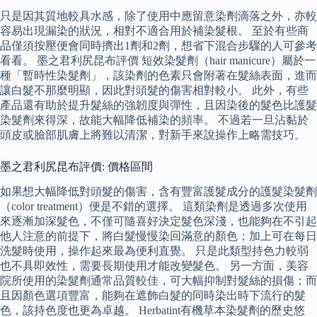
只是因其質地較具水感，除了使用中應留意染劑滴落之外，亦較
容易出現漏染的狀況，相對不適合用於補染髮根。 至於有些商
品僅須按壓便會同時擠出1劑和2劑，想省下混合步驟的人可參考
看看。 墨之君利尻昆布評價 短效染髮劑（hair manicure）屬於一
種「暫時性染髮劑」，該染劑的色素只會附著在髮絲表面，進而
讓白髮不那麼明顯，因此對頭髮的傷害相對較小。 此外，有些
產品還有助於提升髮絲的強韌度與彈性，且因染後的髮色比護髮
染髮劑來得深，故能大幅降低補染的頻率。 不過若一旦沾黏於
頭皮或臉部肌膚上將難以清潔，對新手來說操作上略需技巧。
墨之君利尻昆布評價: 價格區間
如果想大幅降低對頭髮的傷害，含有豐富護髮成分的護髮染髮劑
（color treatment）便是不錯的選擇。 這類染劑是透過多次使用
來逐漸加深髮色，不僅可隨喜好決定髮色深淺，也能夠在不引起
他人注意的前提下，將白髮慢慢染回滿意的顏色；加上可在每日
洗髮時使用，操作起來最為便利直覺。 只是此類型持色力較弱
也不具即效性，需要長期使用才能改變髮色。 另一方面，美容
院所使用的染髮劑通常品質較佳，可大幅抑制對髮絲的損傷；而
且因顏色選項豐富，能夠在遮飾白髮的同時染出時下流行的髮
色，該持色度也更為卓越。 Herbatint有機草本染髮劑的歷史悠