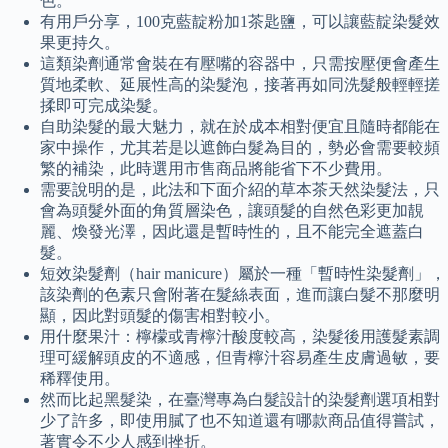
色。
有用戶分享，100克藍靛粉加1茶匙鹽，可以讓藍靛染髮效
果更持久。
這類染劑通常會裝在有壓嘴的容器中，只需按壓便會產生
質地柔軟、延展性高的染髮泡，接著再如同洗髮般輕輕搓
揉即可完成染髮。
自助染髮的最大魅力，就在於成本相對便宜且隨時都能在
家中操作，尤其若是以遮飾白髮為目的，勢必會需要較頻
繁的補染，此時選用市售商品將能省下不少費用。
需要說明的是，此法和下面介紹的草本茶天然染髮法，只
會為頭髮外面的角質層染色，讓頭髮的自然色彩更加靚
麗、煥發光澤，因此還是暫時性的，且不能完全遮蓋白
髮。
短效染髮劑（hair manicure）屬於一種「暫時性染髮劑」，
該染劑的色素只會附著在髮絲表面，進而讓白髮不那麼明
顯，因此對頭髮的傷害相對較小。
用什麼果汁：檸檬或青檸汁酸度較高，染髮後用護髮素調
理可緩解頭皮的不適感，但青檸汁容易產生皮膚過敏，要
稀釋使用。
然而比起黑髮染，在臺灣專為白髮設計的染髮劑選項相對
少了許多，即使用膩了也不知道還有哪款商品值得嘗試，
著實令不少人感到挫折。