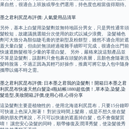
果自然，很適合上班族或學生們選用，持色度也相當值得期待。
墨之君利尻昆布評價: 人氣愛用品清單
另外，基本上白髮用染髮劑並無特地區分男女，只是男性通常頭
髮較短，故建議挑選能分次使用的款式以減少浪費。 染髮補色
劑可大致分為類似睫毛膏的塗刷型及粉餅型，雖然不適合用於遮
蓋大量白髮，但由於無須經過複雜手續即可完成，很適合出門前
快速遮飾髮根等少量的零星白髮。 另外，嚴格來說這類產品並
不算是染髮劑，該顏料只會包裹在頭髮的表層，且顏色會隨著洗
髮時脫落，不過正因為其輕巧好操作，推薦可將它放入包中隨身
攜帶以備不時之需。
墨之君利尻昆布評價: 日本墨之君我的染髮劑！開箱日本墨之君
利尻昆布快速天然白髮染4瓶結帳1880超低價！,草本染,染髮,染
髮造型,美妝開箱,評價,使用心得,心得分享
這染髮劑主要是植物性的，使用北海道利尻昆布，只要15分鐘即
可快速上色深入附著！ 對於沒時間上髮廊，或是不想久坐在髮
廊的朋友們來說，不只可以快速的遮蓋掉白髮，也不會傷髮質
唷！ 讓您安心染髮的同時，順帶修復及潤澤秀髮，使染髮後秀