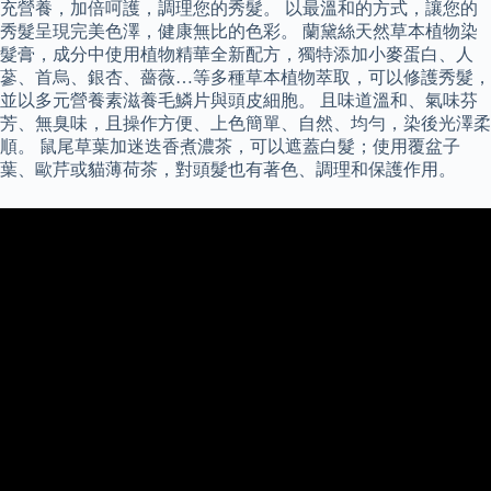
充營養，加倍呵護，調理您的秀髮。 以最溫和的方式，讓您的
秀髮呈現完美色澤，健康無比的色彩。 蘭黛絲天然草本植物染
髮膏，成分中使用植物精華全新配方，獨特添加小麥蛋白、人
蔘、首烏、銀杏、薔薇…等多種草本植物萃取，可以修護秀髮，
並以多元營養素滋養毛鱗片與頭皮細胞。 且味道溫和、氣味芬
芳、無臭味，且操作方便、上色簡單、自然、均勻，染後光澤柔
順。 鼠尾草葉加迷迭香煮濃茶，可以遮蓋白髮；使用覆盆子
葉、歐芹或貓薄荷茶，對頭髮也有著色、調理和保護作用。