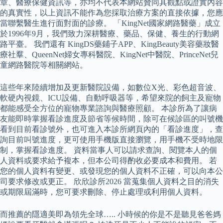
章、醫療保健資訊等，亦均不代表本網站贊同其觀點或證實內容
的真實性，以上資訊不能作為您採取治療方案的直接依據，您應
當聯繫醫生進行面對面的診療。 「KingNet國家網路醫藥」成立
於1996年9月，我們致力深耕醫療、藥品、保健、養生的行動網
路平臺。 我們還有 KingDS藥鋪子APP、KingBeauty美容藥妝醫
療社羣、QueenNet婦女專科醫院、KingNet中醫院、PrinceNet兒
童網路醫院等相關網站。
這些年來陸續增加及更新醫院設備，如數位X光、彩色超音波、
軟硬內視鏡、ICU設備、自動呼吸器等，希望來院的飼主及寵物
都能感受全方位的寵物專業諮詢與醫療照顧。 本診所為了讓病
友能即時掌握看診進度及節省等候時間，除可在候診區的叫號機
看到目前看診號外，也可進入本診所網頁內的「看診進度」，查
詢目前叫號進度，更可使用手機版直接瀏覽，用手機不受時地限
制，掌握看診進度。 資料當事人可以請求查詢、閱覽本人的個
人資料或要求給予複本，但本公司得酌收必要成本和費用。 若
您的個人資料有變更、或發現您的個人資料不正確，可以向本公
司要求修改或更正。 欣欣診所2026 當蒐集個人資料之目的消失
或期限屆滿時，您可要求刪除、停止處理或利用個人資料。
而推薦的隱適美即為領先全球….. 小時候的你是不是聽見爸爸媽