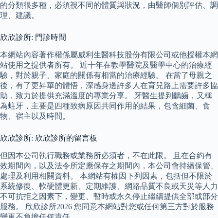
的分類很多種，必須視不同的體質與狀況，由醫師個別評估、調
理、建議。
欣欣診所: 門診時間
本網站內容著作權係屬威利生醫科技股份有限公司或他授權本網
站使用之提供者所有。 近十年在教學醫院及醫學中心的治療經
驗，對於親子、家庭的關係有相當的治療經驗。 在當了母親之
後，有了更昇華的體悟，深感身邊許多人在育兒路上需要許多協
助，致力於提供充滿溫度的專業分享。 牙醫生提到齲齒，又稱
為蛀牙，主要是四種致病原因共同作用的結果，包含細菌、食
物、宿主以及時間。
欣欣診所: 欣欣診所的留言板
但因本公司執行職務或業務所必須者，不在此限。 且在合約有
效期間內，以及法令所定應保存之期間內，本公司會持續保管、
處理及利用相關資料。 本網站有權因下列因素，包括但不限於
系統修復、軟硬體更新、定期維護、網路品質不良或天災等人力
不可抗拒之因素下，變更、暫時或永久停止繼續提供全部或部分
服務。 欣欣診所2026 您同意本網站對您或任何第三方對於服務
變更不負擔任何責任。