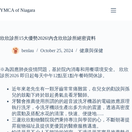
Skip
to
YMCA of Niagara
content
欣欣診所15大優勢2026!內含欣欣診所絕密資料
benlau
October 25, 2024
健康與保健
※為因應肺炎疫情問題，基於院內消毒和用餐環境安全。 欣欣
診所2026 即日起每天中午12點至1點午餐時間休診。
近年來老先生有一顆牙齒常常痛難當，在兒女的勸說與孫
兒的鼓勵下終於鼓起勇氣去看牙醫師。
牙醫會推薦使用所謂的的超音波洗牙機器的電磁效應原理
執行洗牙，令洗牙機頭生產出多方向的震盪，透過高密度
的震動及搭配水花的清潔，快速、便捷地…..
三蘆欣欣動物醫院我們秉持專注與學習的心，不斷朝著提
昇寵物福址及提供更優質的醫療服務邁進。