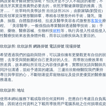
媽說要看牙醫就會慌張呢？ 怕洗牙是不少人不能說的祕密，不
過洗牙其實是推薦勢必要去的，依照牙醫健康聯盟的推薦，洗
牙….. 「 欣莘時尚美學診所 欣欣診所2026 」由劉家驎(劉賢佐)
院長領軍資深整形醫師羣，專精各項整形外科手術，隆乳、隆
鼻、抽脂、自體脂肪移植、拉皮及醫學美容各式微整形
客製化
療
程。 「美容醫學」一般係指由專業醫師透過醫學技術，如：手
術、藥物、醫療器械、生物科技
材料
等，執行具侵入性或低侵入
性醫療技術來改善身體外觀，而非以治療疾病為主要目的。
欣欣診所: 欣欣診所 網路掛號 電話掛號 現場掛號
希望透過我們的協助與陪伴，可以讓你擁有更樂觀更有自信的狀
態，去享受與開創屬於自己更美好的人生。 而導致治療效果有
所差異，故本網站所呈現之內容僅供參考，實際狀況請與醫師共
同評估溝通，並給予適當的建議。 三蘆欣欣動物醫院我們秉持
專注與學習的心，不斷朝著提昇寵物福址及提供更優質的醫療服
務邁進。
欣欣診所: 地址
使用本網站服務下載或取得任何資料時，您應自行考慮且自負風
險，因前述任何資料之下載而導致用戶電腦系統之任何損壞或資