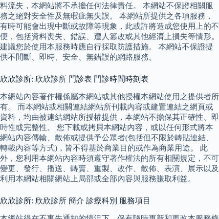
料流失，本網站將不承擔任何法律責任。 本網站不保證相關服
務之絕對安全性及無瑕疵無失誤。 本網站所提供之各項服務，
有時可能會出現中斷或故障等現象，此或許將造成您使用上的不
便，包括資料喪失、錯誤、遭人篡改或其他經濟上損失等情形。
建議您於使用本服務時應自行採取防護措施。 本網站不保證提
供不間斷、即時、安全、無錯誤的網路服務。
欣欣診所: 欣欣診所 門診表 門診時間時刻表
本網站內容著作權係屬本網站或其他授權本網站使用之提供者所
有。 而本網站或相關連結網站所刊載內容或建置連結之網頁或
資料，均由被連結網站所授權提供，本網站不擔保其正確性、即
時性或完整性。 您下載或拷貝本網站內容，或以任何形式將本
網站內容傳輸、散佈或提供予公眾者(包括但不限於轉貼連結、
轉載內容等方式)，皆不得基於商業目的或作為商業用途。 此
外，您利用本網站內容時須遵守著作權法的所有相關規定，不可
變更、發行、播送、轉賣、重製、改作、散佈、表演、展示以及
利用本網站相關網站上局部或全部內容與服務賺取利益。
欣欣診所: 欣欣診所 簡介 診療科別 服務項目
本網站得在不事先通知的情況下，保有隨時更新和更改本服務條