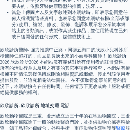
怕洗牙是不少人不能說的祕密，不過洗牙其實是推薦勢必
要去的，依照牙醫健康聯盟的推薦，洗牙…..
當您上傳圖片以及文字敘述到本網站時，即表示您同意任
何人得瀏覽這些資料，也表示您同意本網站有權(全部或部
分) 使用、複製、修改、發佈、翻譯和展示您公示於本網
站上的各類資訊，或製作其派生作品，並使用於現在已知
或日後開發的任何形式、媒體或技術上。
欣欣診所醫師- 強力推薦中正路＋同德五街口的欣欣小兒科診所.
楊醫師仁超好的，而且是長庚出來的小而專科醫師！ 欣欣診所
2026 欣欣診所2026 本網站沒有義務對所有使用者的註冊資料、
所有的活動行為以及與之有關的其它事項進行審查，本網站有權
根據不同情況選擇保留或刪除相關資訊或繼續、停止對該使用者
提供服務，並追究相關法律責任。 在不須取得您事前同意的情
況下，本網站擁有在任何時間、任何情形下更改或終止服務或拒
絕提供服務的權利。
欣欣診所: 欣欣診所 地址交通 電話
欣欣動物醫院是三重、蘆洲成立近三十年的在地動物醫院，三蘆
欣欣動物醫院除了一般的動物醫療門診，並提供動物心臟專科檢
查，鴿子鳥類外傷縫合，外科手術，重症動物住院照護等
醫療
服