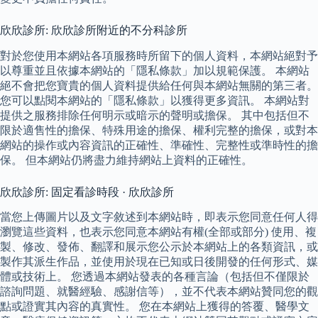
欣欣診所: 欣欣診所附近的不分科診所
對於您使用本網站各項服務時所留下的個人資料，本網站絕對予
以尊重並且依據本網站的「隱私條款」加以規範保護。 本網站
絕不會把您寶貴的個人資料提供給任何與本網站無關的第三者。
您可以點閱本網站的「隱私條款」以獲得更多資訊。 本網站對
提供之服務排除任何明示或暗示的聲明或擔保。 其中包括但不
限於適售性的擔保、特殊用途的擔保、權利完整的擔保，或對本
網站的操作或內容資訊的正確性、準確性、完整性或準時性的擔
保。 但本網站仍將盡力維持網站上資料的正確性。
欣欣診所: 固定看診時段 · 欣欣診所
當您上傳圖片以及文字敘述到本網站時，即表示您同意任何人得
瀏覽這些資料，也表示您同意本網站有權(全部或部分) 使用、複
製、修改、發佈、翻譯和展示您公示於本網站上的各類資訊，或
製作其派生作品，並使用於現在已知或日後開發的任何形式、媒
體或技術上。 您透過本網站發表的各種言論（包括但不僅限於
諮詢問題、就醫經驗、感謝信等），並不代表本網站贊同您的觀
點或證實其內容的真實性。 您在本網站上獲得的答覆、醫學文