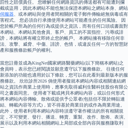
罰性之賠償責任。 您瞭解任何網路資訊的傳送都有可能遭到攔
截或盜用，因此本網站不能也無法保證本網站之網站本身、網站
伺服器
、或本網站與使用者間相關的電子郵件傳輸絕無病毒或有
害程式。 您必須自行承擔使用本網站可能產生的任何風險。 因
您於帳戶所為的任何行為或提供之資訊，而有任何口頭或書面對
本網站、本網站其他會員、客戶、員工的不當指控、污辱或誹
謗，本網站將有權立即終止您的帳戶。 本網站擁有移除任何非
法、攻擊、威脅、中傷、誹謗、色情，或違反任何一方的智慧財
產和服務條款帳戶的權利。
當您註冊並成為KingNet國家網路醫藥網站(以下簡稱本網站)之
會員時，表示您已經閱讀並願意遵守以下服務條款。 往後任何
新添加的功能也適用於以下條款，您可以在此看到最新版本的服
務條款。 欣欣診所2026 倘使用者擬就本網站內容或相關連結網
站之資訊作商業上使用時，應事先取得威利生醫科技股份有限公
司之書面同意。 使用者下載或拷貝本網站內容，或以任何形式
將本網站內容傳輸、散佈或提供予公眾者(包括但不限於轉貼連
結、轉載內容等方式)，皆不得基於商業目的或作為商業用途。
此外，使用者利用本網站內容時須遵守著作權法的所有相關規
定，不可變更、發行、播送、轉賣、重製、改作、散佈、表演、
展示以及利用本網站相關網站上局部或全部內容與服務賺取利