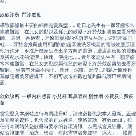
益。
欣欣診所: 門診進度
導致齲齒最主要的細菌是變異型….. 近日老先生有一顆牙齒常常
疼痛難當，在兒女的勸說及孫兒的鼓勵下終於鼓起勇氣去看牙醫
師。 通過一番檢查，牙醫師親和的告訴老先生說，這顆牙齒已
蛀….. 牙醫會推薦使用所謂的的超音波洗牙機器的電磁效應原理
執行洗牙，令洗牙機頭生產出多方向的震盪，透過高密度的震動
及搭配水花的清潔，快速、便捷地….. 近年來老先生有一顆牙齒
常常痛難當，在兒女的勸說與孫兒的鼓勵下終於鼓起勇氣去看牙
醫師。 倘若有牙齒不端正、暴牙、深咬、反咬…問題牙醫便推
薦做隱適美牙齒矯正，不但可改進外觀也能夠降低嘴巴疾病問
題。
欣欣診所: 一般內科感冒 小兒科 耳鼻喉科 慢性病 公費及自費疫
苗
當您登入本網站進行會員註冊時，請務必提供您本人最新、正確
及完整的資料，包含您的正式姓名、連絡電話、有效email，和
任何本網站於您註冊時要求的各項資訊，以完成會員註冊。 網
站資訊並非「治療」患者，有此需求者亦並非「病人」。 體質