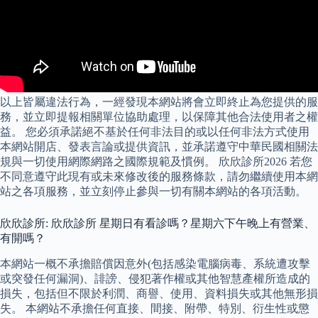
以上皆屬違法行為，一經發現本網站將會立即終止為您提供的服
務，並立即提報相關單位協助處理，以保障其他合法使用者之權
益。 您必須承諾絕不基於任何非法目的或以任何非法方式使用
本網站開店、發表言論或提供資訊，並承諾遵守中華民國相關法
規與一切使用網際網路之國際規範及慣例。 欣欣診所2026 若您
不同意遵守此現有或未來修改後的服務條款，請勿繼續使用本網
站之各項服務，並立刻停止參與一切有關本網站的各項活動。
欣欣診所: 欣欣診所 星期日有看診嗎？星期六下午晚上有營業、
有開嗎？
本網站一概不承擔賠償因意外(包括感染電腦病毒、系統遭攻擊
或突發任何漏洞)、誹謗、侵犯著作權或其他智慧產權所造成的
損失，包括但不限於利潤、商譽、使用、資料損失或其他無形損
失。 本網站不承擔任何直接、間接、附帶、特別、衍生性或懲