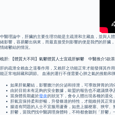
中醫理論中，肝臟的主要生理功能是主疏泄和主藏血，並與人體
緒影響，容易鬱出病來，而最直接受到影響的便是我們的肝臟，
情緒鬱結的情況。
梳肝: 【體質大不同】氣鬱體質人士宜疏肝解鬱 中醫推介5款
肝的疏泄全賴血之濡養作用，又賴肝之功能正常才能發揮其作用
能正常地歸藏和調節。 血液的運行不僅需要心肺之氣的推動和
如果肝氣鬱結，影響膽汁的分泌和排泄，可導致脾胃的消
由於目前未有足夠的安全數據，歐盟的報告也不建議懷孕
當身體長期處於
發炎
的狀況下，會令人體出現各種的退化
肝氣宜保持柔和舒暢，升發條達的特性，才能維持其正常
腸道有問題的人士不宜服用蘆薈，如患上腸梗塞、狹窄、無力，
肝鬱，當我們找中醫調理身體時，不時都會聽到「肝鬱」