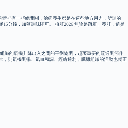
身體裡有一些總開關，治病養生都是在這些地方用力，所謂的
5分鐘，加鹽調味即可。 梳肝2026 無論是疏肝、養肝，還是
腑組織的氣機升降出入之間的平衡協調，起著重要的疏通調節作
正常，則氣機調暢、氣血和調、經絡通利，臟腑組織的活動也就正