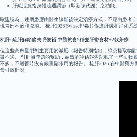
肝疏泄意指身體疏通調節（即新陳代謝）之功能。
歐盟認為上述病患應由醫生診斷後決定治療方式，不應由患者自
現胃部不適和腹瀉。 梳肝2026 Swisse排毒片促進肝臟和消
梳肝: 疏肝解頭痛失眠便祕 中醫教食5種去肝鬱食材+2款茶療
但這些高劑量製劑主要用於減肥（報告特別指出，綠茶提取物對
微不適。 對肝臟問題的幫助，歐盟的評估報告記載了一些動物
不多，不過暫時沒有嚴重副作用的報告。 梳肝2026 在中醫藥方
會引致肝炎。