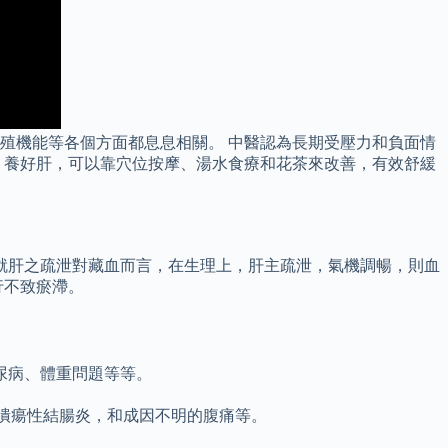
殖機能等各個方面都息息相關。 中醫認為長期受壓力和負面情
、養好肝，可以靠穴位按摩、湯水食療和花茶來改善，有效舒緩
就肝之疏泄對藏血而言，在生理上，肝主疏泄，氣機調暢，則血
行不致瘀滯。
尿病、體重問題等等。
）、潰瘍性結腸炎，和成因不明的腹痛等。