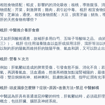
相剋食物搭配：蝦皮，影響鈣的消化吸收；核桃，導致腹漲、消
物搭配：芹菜，刺激脾胃；雞肉，易引起中毒。 梳肝 相宜食
腎；芝麻油，通便。 相剋食物搭配：大豆，損害牙齒；鱔魚，
肝的天然食物有哪些？
梳肝: 中醫推介養肝食療
又如肝與酸相通應，故補肝多用白芍、五味子等酸味之品。 由
三》）。 梳肝 往往用滋養陰血以益肝或採用涼肝、瀉肝等法以
以制約肝的陽氣而維持肝的陰陽平衡、氣血和調，又可以防止出
梳肝: 營養 N 次方
例如：肝氣鬱結造成的脾胃受傷，引發食慾不振、消化不良；若
氣，再調養氣血、活血通絡，然後再稍微加點滋腎補陽的，最後
尋：雙目炯炯有神、精神爽利、肌膚飽滿水潤、指甲紅潤有光澤
梳肝: 頭皮濕疹怎麼辦？症狀+原因+改善方法+禁忌 中醫解構
中醫認為肝具有喜通達惡抑鬱的特性，肝氣鬱結時，必須疏肝理氣
概念，包括肝臟、腦部及神經系統。