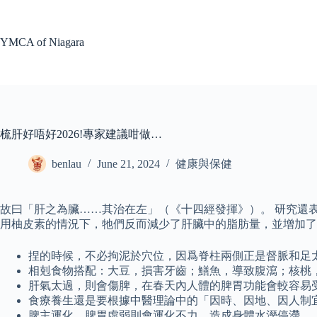
Skip
to
content
YMCA of Niagara
梳肝好唔好2026!專家建議咁做…
benlau
June 21, 2024
健康與保健
故曰「肝之為臟……其治在左」（《十四經發揮》）。 研究還表
用柚皮素的情況下，牠們反而減少了肝臟中的脂肪量，並增加了
捏的時候，不必拘泥於穴位，因爲脊柱兩側正是督脈和足
相剋食物搭配：大豆，損害牙齒；鱔魚，導致腹瀉；核桃
肝氣太過，則會傷脾，在春天內人體的脾胃功能會較容易
食療養生還是要根據中醫理論中的「因時、因地、因人制
脾主運化，脾胃虛弱則會運化不力，造成身體水溼停滯。