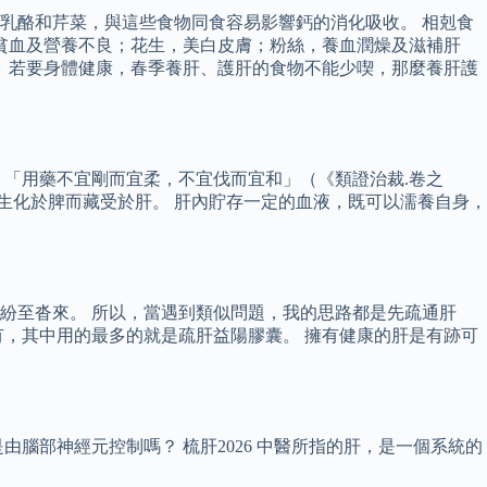
乳酪和芹菜，與這些食物同食容易影響鈣的消化吸收。 相剋食
貧血及營養不良；花生，美白皮膚；粉絲，養血潤燥及滋補肝
 若要身體健康，春季養肝、護肝的食物不能少喫，那麼養肝護
「用藥不宜剛而宜柔，不宜伐而宜和」（《類證治裁.卷之
生化於脾而藏受於肝。 肝內貯存一定的血液，既可以濡養自身，
紛至沓來。 所以，當遇到類似問題，我的思路都是先疏通肝
，其中用的最多的就是疏肝益陽膠囊。 擁有健康的肝是有跡可
腦部神經元控制嗎？ 梳肝2026 中醫所指的肝，是一個系統的