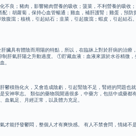
化不良；豬肉，影響豬肉營養的吸收；菠菜，不利營養的吸收；
物搭配：胡蘿蔔，保持心血管暢通；雞血，補肝護腎；雞蛋，預防
導致腹瀉；核桃，引起結石；韭菜，引起腹瀉；蝦皮，引起結石。
於肝臟具有體陰而用陽的特點，所以，在臨牀上對於肝病的治療，
抑制肝氣肝陽之升動過度。 ①貯藏血液：血液來源於水谷精微，
血。
肝鬱積熱化火，又會造成陰虧，引起腎陰不足，腎經的問題也就
是安神寧志。 類似的藥物我開過很多，中藥方，包括中成藥都有
、血氣足、月經正常，以及體力充足。
才能抒發鬱悶，整個人才有爽快感。 有人不禁會問，情緒不是由