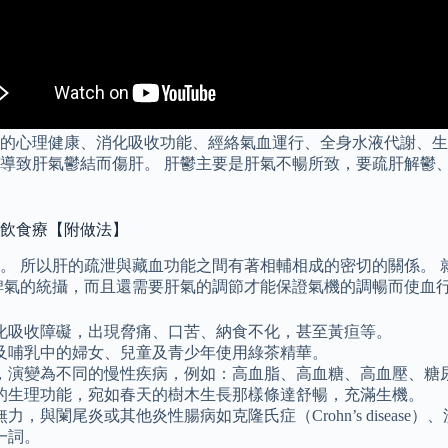
的心理健康、消化吸收功能、經絡氣血運行、全身水液代謝、生
導致肝氣鬱結而傷肝。 肝鬱主要是肝氣不暢所致，要疏肝解鬱
茶飲食療【附做法】
。 所以肝的疏泄與藏血功能之間有著相輔相成的密切的關係。 
脾氣的統攝，而且還需要肝氣的調節才能保證氣機的調暢而使血
化吸收障礙，出現脅痛、口苦、納食不化，甚至黃疸等。
及哺乳中的婦女、兒童及青少年使用綠茶精華。
，演變為不同的慢性疾病，例如：高血脂、高血糖、高血壓、糖
的生理功能，宛如春天的樹木生長那樣條達舒暢，充滿生機。
與闌尾炎或其他炎性腸病如克隆氏症（Crohn’s disease
一詞。