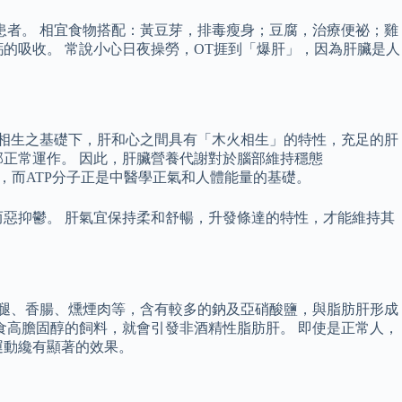
患者。 相宜食物搭配：黃豆芽，排毒瘦身；豆腐，治療便祕；雞
的吸收。 常說小心日夜操勞，OT捱到「爆肝」，因為肝臟是人
五行相生之基礎下，肝和心之間具有「木火相生」的特性，充足的肝
正常運作。 因此，肝臟營養代謝對於腦部維持穩態
分子，而ATP分子正是中醫學正氣和人體能量的基礎。
惡抑鬱。 肝氣宜保持柔和舒暢，升發條達的特性，才能維持其
肉、火腿、香腸、燻煙肉等，含有較多的鈉及亞硝酸鹽，與脂肪肝形成
食高膽固醇的飼料，就會引發非酒精性脂肪肝。 即使是正常人，
運動纔有顯著的效果。