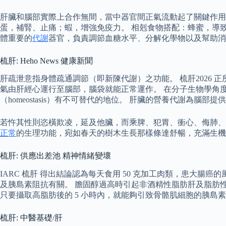
肝臟和腦部實際上合作無間，當中器官間正氣流動起了關鍵作用
蛋，補腎、止痛；蝦，增強免疫力。 相剋食物搭配：蜂蜜，導
體重要的
代謝
器官，負責調節血糖水平、分解化學物以及幫助消
梳肝: Heho News 健康新聞
肝疏泄意指身體疏通調節（即新陳代謝）之功能。 梳肝2026
氣由肝經心運行至腦部，腦袋就能正常運作。 在分子生物學角
（homeostasis）有不可替代的地位。 肝臟的營養代謝為
若忤其性則恣橫欺凌，延及他臟，而乘脾、犯胃、衝心、侮肺、
正常
的生理功能，宛如春天的樹木生長那樣條達舒暢，充滿生機
梳肝: 供應出差池 精神情緒變壞
IARC 梳肝 得出結論認為每天食用 50 克加工肉類，患大
及胰島素阻抗有關。 膽固醇過高時引起非酒精性脂肪肝及脂肪性
只要攝取高脂肪後的 5 小時內，就能夠引致骨骼肌細胞的胰島
梳肝: 中醫基礎/肝