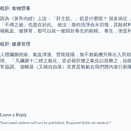
梳肝: 食物營養
因為《黃帝內經》上說：「肝主筋。」筋是什麼呢？ 很多病症
「不傳之祕」也盡在於此。 做法：瘦肉洗淨汆水切塊，其餘材料浸
補氣血、健脾胃，都可以統一被歸於養生的範疇。 養生，便是
梳肝: 健康管理
人體臟腑經絡、氣血津液、營衛陰陽，無不賴氣機升降出入而
用。 「凡臟腑十二經之氣化，皆必藉肝膽之氣化以鼓舞之，始
常協調。 遊離基（又稱自由基）其實是氧氣在我們體內進行新
Leave a Reply
Your email address will not be published.
Required fields are marked
*