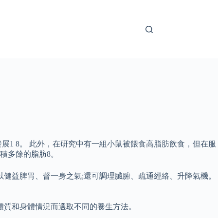
1 8。 此外，在研究中有一組小鼠被餵食高脂肪飲食，但在服
積多餘的脂肪8。
以健益脾胃、督一身之氣;還可調理臟腑、疏通經絡、升降氣機。
體質和身體情況而選取不同的養生方法。