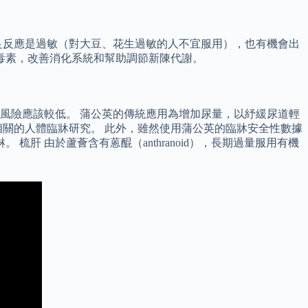
良反應是過敏（對大豆、花生過敏的人不宜服用），也有機會出
毒素，改善消化系統和幫助調節新陳代謝。
風險應該較低。 蒲公英的傳統應用為增加尿量，以紓緩尿道輕
關的人體臨牀研究。 此外，雖然使用蒲公英的臨牀安全性數據
肝 由於蘆薈含有蒽醌（anthranoid），長期過量服用有機