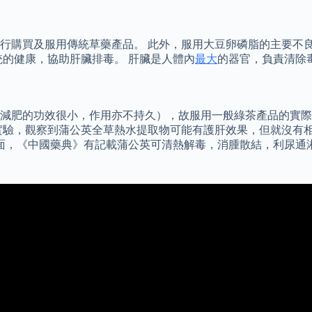
行購買及服用傳統草藥產品。 此外，服用大豆卵磷脂的主要不
化系統的健康，協助肝臟排毒。 肝臟是人體內
最大
的器官，負責清除
減肥的功效很小，作用亦不持久），故服用一般綠茶產品的實際
實驗，觀察到蒲公英全草熱水提取物可能有護肝效果，但就沒有相
面，《中國藥典》有記載蒲公英可清熱解毒，消腫散結，利尿通淋。 梳