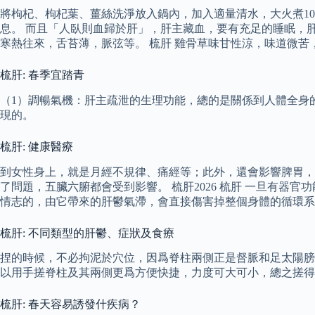
將枸杞、枸杞葉、薑絲洗淨放入鍋內，加入適量清水，大火煮10
息。 而且「人臥則血歸於肝」，肝主藏血，要有充足的睡眠，
寒熱往來，舌苔薄，脈弦等。 梳肝 雞骨草味甘性涼，味道微
梳肝: 春季宜踏青
（1）調暢氣機：肝主疏泄的生理功能，總的是關係到人體全身
現的。
梳肝: 健康醫療
到女性身上，就是月經不規律、痛經等；此外，還會影響脾胃，
了問題，五臟六腑都會受到影響。 梳肝2026 梳肝 一旦有
情志的，由它帶來的肝鬱氣滯，會直接傷害掉整個身體的循環系
梳肝: 不同類型的肝鬱、症狀及食療
捏的時候，不必拘泥於穴位，因爲脊柱兩側正是督脈和足太陽膀
以用手搓脊柱及其兩側更爲方便快捷，力度可大可小，總之搓得
梳肝: 春天容易誘發什疾病？