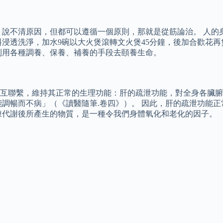
，說不清原因，但都可以遵循一個原則，那就是從筋論治。 人的
透洗淨，加水9碗以大火煲滾轉文火煲45分鐘，後加合歡花再煲1
利用各種調養、保養、補養的手段去頤養生命。
相互聯繫，維持其正常的生理功能：肝的疏泄功能，對全身各臟
能調暢而不病」（《讀醫隨筆.卷四》）。 因此，肝的疏泄功能
陳代謝後所產生的物質，是一種令我們身體氧化和老化的因子。