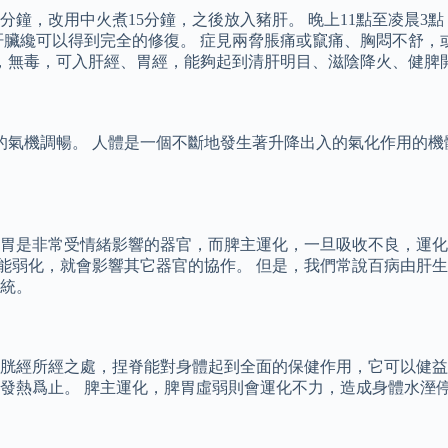
分鐘，改用中火煮15分鐘，之後放入豬肝。 晚上11點至凌晨
肝臟纔可以得到完全的修復。 症見兩脅脹痛或竄痛、胸悶不舒，
苦，無毒，可入肝經、胃經，能夠起到清肝明目、滋陰降火、健脾
的氣機調暢。 人體是一個不斷地發生著升降出入的氣化作用的機
胃是非常受情緒影響的器官，而脾主運化，一旦吸收不良，運化
器官功能弱化，就會影響其它器官的協作。 但是，我們常說百病由
統。
胱經所經之處，捏脊能對身體起到全面的保健作用，它可以健益脾
發熱爲止。 脾主運化，脾胃虛弱則會運化不力，造成身體水溼