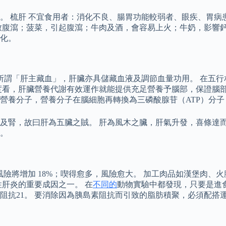
。 梳肝 不宜食用者：消化不良、腸胃功能較弱者、眼疾、胃病
致腹瀉；菠菜，引起腹瀉；牛肉及酒，會容易上火；牛奶，影響鈣
化。
 正所謂「肝主藏血」，肝臟亦具儲藏血液及調節血量功用。 在
度看，肝臟營養代謝有效運作就能提供充足營養予腦部，保證腦部
腦部提供營養分子，營養分子在腦細胞再轉換為三磷酸腺苷（ATP）
及腎，故曰肝為五臟之賊。 肝為風木之臟，肝氣升發，喜條達而
。
腸癌的風險將增加 18%；喫得愈多，風險愈大。 加工肉品如漢堡
肝炎的重要成因之一。 在
不同的
動物實驗中都發現，只要是進
素阻抗21。 要消除因為胰島素阻抗而引致的脂肪積聚，必須配搭