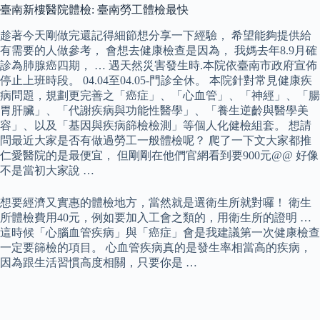
臺南新樓醫院體檢: 臺南勞工體檢最快
趁著今天剛做完還記得細節想分享一下經驗， 希望能夠提供給
有需要的人做參考， 會想去健康檢查是因為， 我媽去年8.9月確
診為肺腺癌四期， … 遇天然災害發生時.本院依臺南市政府宣佈
停止上班時段。 04.04至04.05-門診全休。 本院針對常見健康疾
病問題，規劃更完善之「癌症」、「心血管」、「神經」、「腸
胃肝臟」、「代謝疾病與功能性醫學」、「養生逆齡與醫學美
容」、以及「基因與疾病篩檢檢測」等個人化健檢組套。 想請
問最近大家是否有做過勞工一般體檢呢？ 爬了一下文大家都推
仁愛醫院的是最便宜， 但剛剛在他們官網看到要900元@@ 好像
不是當初大家說 …
想要經濟又實惠的體檢地方，當然就是選衛生所就對囉！ 衛生
所體檢費用40元，例如要加入工會之類的，用衛生所的證明 …
這時候「心腦血管疾病」與「癌症」會是我建議第一次健康檢查
一定要篩檢的項目。 心血管疾病真的是發生率相當高的疾病，
因為跟生活習慣高度相關，只要你是 …