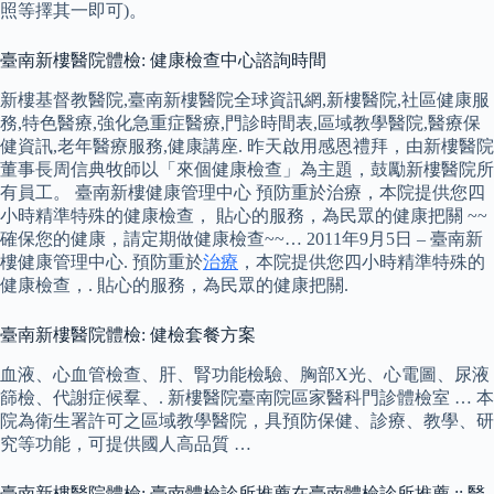
照等擇其一即可)。
臺南新樓醫院體檢: 健康檢查中心諮詢時間
新樓基督教醫院,臺南新樓醫院全球資訊網,新樓醫院,社區健康服
務,特色醫療,強化急重症醫療,門診時間表,區域教學醫院,醫療保
健資訊,老年醫療服務,健康講座. 昨天啟用感恩禮拜，由新樓醫院
董事長周信典牧師以「來個健康檢查」為主題，鼓勵新樓醫院所
有員工。 臺南新樓健康管理中心 預防重於治療，本院提供您四
小時精準特殊的健康檢查， 貼心的服務，為民眾的健康把關 ~~
確保您的健康，請定期做健康檢查~~… 2011年9月5日 – 臺南新
樓健康管理中心. 預防重於
治療
，本院提供您四小時精準特殊的
健康檢查，. 貼心的服務，為民眾的健康把關.
臺南新樓醫院體檢: 健檢套餐方案
血液、心血管檢查、肝、腎功能檢驗、胸部X光、心電圖、尿液
篩檢、代謝症候羣、. 新樓醫院臺南院區家醫科門診體檢室 … 本
院為衛生署許可之區域教學醫院，具預防保健、診療、教學、研
究等功能，可提供國人高品質 …
臺南新樓醫院體檢: 臺南體檢診所推薦在臺南體檢診所推薦 :: 醫