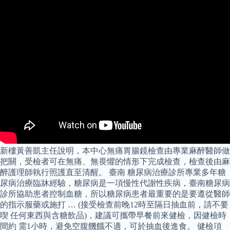
新樓黃善凱主任說明，本中心無痛胃腸鏡檢查由專業麻醉醫師做
把關，受檢者可在無痛、無畏懼的情形下完成檢查，檢查後由麻
醉護理師執行照護直至清醒。 臺南 糖尿病治療診所專業多年糖
尿病治療臨牀經驗，糖尿病是一項慢性代謝性疾病，臺南糖尿病
診所協助患者控制血糖，所以糖尿病患者最重要的是要遵從醫師
的指示服藥或施打 … (接受檢查前晚12時至隔日抽血前，請不要
喫 任何東西與含糖飲品)，建議可攜帶早餐前來健檢，因健檢時
間約 需1小時，避免空腹饑餓不適，可於抽血後進食。 健檢項