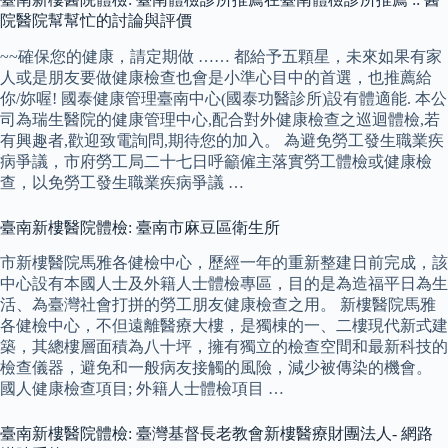
院醫院幫幫忙的討論與評價
~~確保您的健康，請定期做 …… 都給予五顆星，未來如果有家
人或是朋友要做健康檢查也會是小準心目中的首選，也推薦給
你/妳喔! 國泰健康管理臺南中心(國泰功醫診所)設有體適能. 本公
司為瑞生醫院的健康管理中心,配合對外健康檢查之巡迴體檢,若
有興趣者,歡迎致電詢問,期待您的加入。 為避免勞工發生職業疾
病爭議，市府勞工局二十七日呼籲僱主落實勞工體檢或健康檢
查，以免勞工發生職業疾病爭議 …
臺南新樓醫院體檢: 臺南市麻豆區衛生所
市新樓醫院馬雅各健檢中心，歷經一年的重新整建日前完成，該
中心設有本國人士及外籍人士體檢專區，目的是為造福平日為生
活、為臺灣社會打拼的勞工朋友健康檢查之用。 新樓醫院馬雅
各健檢中心，不但遠離醫療大樓，是獨棟的一、二樓現代新式建
築，其總樓層面積為八十坪，擁有獨立的檢查空間和最新科技的
檢查儀器，避免和一般病友接觸的風險，減少被傳染的機會。
國人健康檢查項目; 外籍人士體檢項目 …
臺南新樓醫院體檢: 臺灣基督長老教會新樓醫療財團法人- 網路