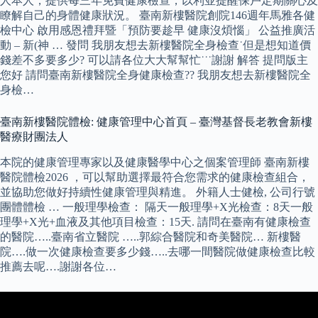
人本人，提供每三年免費健康檢查，以利並提醒保戶定期關心及
瞭解自己的身體健康狀況。 臺南新樓醫院創院146週年馬雅各健
檢中心 啟用感恩禮拜暨「預防要趁早 健康沒煩惱」 公益推廣活
動 – 新(神 … 發問 我朋友想去新樓醫院全身檢查˙但是想知道價
錢差不多要多少? 可以請各位大大幫幫忙˙˙˙謝謝 解答 提問版主
您好 請問臺南新樓醫院全身健康檢查?? 我朋友想去新樓醫院全
身檢…
臺南新樓醫院體檢: 健康管理中心首頁 – 臺灣基督長老教會新樓
醫療財團法人
本院的健康管理專家以及健康醫學中心之個案管理師 臺南新樓
醫院體檢2026 ，可以幫助選擇最符合您需求的健康檢查組合，
並協助您做好持續性健康管理與精進。 外籍人士健檢, 公司行號
團體體檢 … 一般理學檢查： 隔天一般理學+X光檢查：8天一般
理學+X光+血液及其他項目檢查：15天. 請問在臺南有健康檢查
的醫院…..臺南省立醫院 …..郭綜合醫院和奇美醫院… 新樓醫
院….做一次健康檢查要多少錢…..去哪一間醫院做健康檢查比較
推薦去呢….謝謝各位…