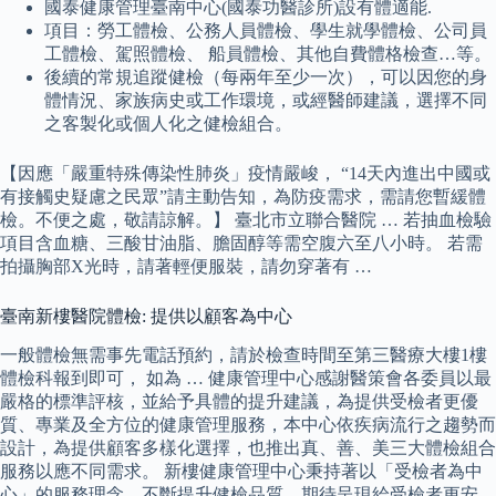
國泰健康管理臺南中心(國泰功醫診所)設有體適能.
項目：勞工體檢、公務人員體檢、學生就學體檢、公司員
工體檢、駕照體檢、 船員體檢、其他自費體格檢查…等。
後續的常規追蹤健檢（每兩年至少一次），可以因您的身
體情況、家族病史或工作環境，或經醫師建議，選擇不同
之客製化或個人化之健檢組合。
【因應「嚴重特殊傳染性肺炎」疫情嚴峻， “14天內進出中國或
有接觸史疑慮之民眾”請主動告知，為防疫需求，需請您暫緩體
檢。不便之處，敬請諒解。】 臺北市立聯合醫院 … 若抽血檢驗
項目含血糖、三酸甘油脂、膽固醇等需空腹六至八小時。 若需
拍攝胸部X光時，請著輕便服裝，請勿穿著有 …
臺南新樓醫院體檢: 提供以顧客為中心
一般體檢無需事先電話預約，請於檢查時間至第三醫療大樓1樓
體檢科報到即可， 如為 … 健康管理中心感謝醫策會各委員以最
嚴格的標準評核，並給予具體的提升建議，為提供受檢者更優
質、專業及全方位的健康管理服務，本中心依疾病流行之趨勢而
設計，為提供顧客多樣化選擇，也推出真、善、美三大體檢組合
服務以應不同需求。 新樓健康管理中心秉持著以「受檢者為中
心」的服務理念，不斷提升健檢品質，期待呈現給受檢者更安