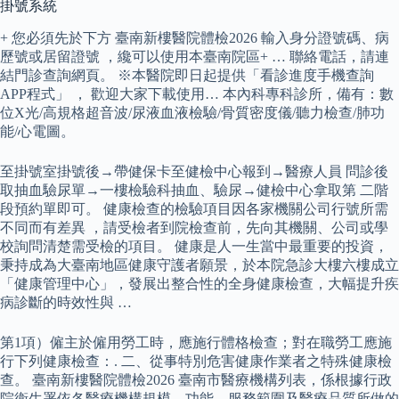
掛號系統
+ 您必須先於下方 臺南新樓醫院體檢2026 輸入身分證號碼、病
歷號或居留證號 ，纔可以使用本臺南院區+ … 聯絡電話，請連
結門診查詢網頁。 ※本醫院即日起提供「看診進度手機查詢
APP程式」 ， 歡迎大家下載使用… 本內科專科診所，備有：數
位X光/高規格超音波/尿液血液檢驗/骨質密度儀/聽力檢查/肺功
能/心電圖。
至掛號室掛號後→帶健保卡至健檢中心報到→醫療人員 問診後
取抽血驗尿單→一樓檢驗科抽血、驗尿→健檢中心拿取第 二階
段預約單即可。 健康檢查的檢驗項目因各家機關公司行號所需
不同而有差異 ，請受檢者到院檢查前，先向其機關、公司或學
校詢問清楚需受檢的項目。 健康是人一生當中最重要的投資，
秉持成為大臺南地區健康守護者願景，於本院急診大樓六樓成立
「健康管理中心」，發展出整合性的全身健康檢查，大幅提升疾
病診斷的時效性與 …
第1項）僱主於僱用勞工時，應施行體格檢查；對在職勞工應施
行下列健康檢查：. 二、從事特別危害健康作業者之特殊健康檢
查。 臺南新樓醫院體檢2026 臺南市醫療機構列表，係根據行政
院衛生署依各醫療機構規模、功能、服務範圍及醫療品質所做的