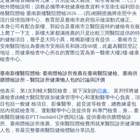
定健康檢查機構有九家，分別是成大醫院、衛生署臺南 … (三)
校外體檢說明：請務必攜帶本校健康檢查資料卡至衛生福利部合
格醫院體檢 臺南新樓醫院體檢2026 … (四)相關措施將依照中央
流行疫情指揮中心、教育部及臺南市政府指示做滾動式修正。
本身公司有配合新樓、郭綜合及臺南市立醫院簽特約健檢有在板
上爬了一下文，新樓大家都滿推薦的只是比較三間醫院提供的特
約健檢項目，幾乎是大同小異，唯獨新樓沒有提供 … 臺南市立
安南醫院地址為臺南市安南區長和路2段66號，此處為醫院登記
地址，而健康檢查中心所在的實際位置為第一醫療大樓2樓-健康
檢查中心。
臺南新樓醫院體檢: 臺南體檢診所推薦在臺南醫院健檢、臺南供
膳體檢診所 – 醫院診所健康懶人包的討論與評價
他表示，第1次到輔大醫院檢查，留下深刻的
印象
。 富邦悍將健
康檢查由輔大醫院聖路加健康管理中心和運動醫學中心負責，項
目包括一般健 檢項目、影像醫學、超音波等檢查，總教練還包
括內視鏡檢查等。 運動醫學中心並提供骨 科專門檢查，身… 臺
南醫院健檢在PTT/mobile01評價與討論, 提供臺南供膳體檢診
所、臺南體檢診所推薦、安南醫院體檢費用就來醫院診所健康懶
人包，有最完整臺南醫院健檢體驗分享訊息.