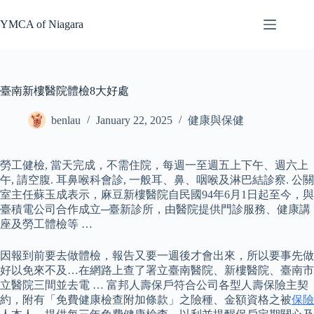
Skip
to
YMCA of Niagara
content
臺南新樓醫院體檢8大好處
benlau
January 22, 2025
健康與保健
勞工健檢, 當天完成，不需住院，每週一至週五上下午、週六上
午, 請空腹. 耳鼻喉科會診, 一般耳、鼻、咽喉及淋巴結診察. 公關
室主任蘇玉成表示，麻豆新樓醫院自民國94年6月1日起至今，與
臺積電公司合作成立─臺新診所，由醫院提供門診服務、健康講
座及勞工體檢等 …
因報到前要去做體檢，報告又要一週後才會出來，所以要事先做
好以免來不及…在網路上查了署立臺南醫院、新樓醫院、臺南市
立醫院三間並去電 … 富邦人壽保戶符合公司各型人壽保險主契
約，附有「免費健康檢查附加條款」之險種、金額資格之被
保險