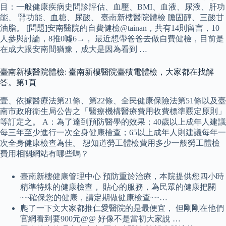
目：一般健康疾病史問診評估、血壓、BMI、血液、尿液、肝功
能、 腎功能、血糖、尿酸、 臺南新樓醫院體檢 膽固醇、三酸甘
油脂。 [問題]安南醫院的自費健檢@tainan，共有14則留言，10
人參與討論，8推0噓6→， 最近想帶爸爸去做自費健檢，目前是
在成大跟安南間猶豫，成大是因為看到 …
臺南新樓醫院體檢: 臺南新樓醫院臺積電體檢，大家都在找解
答。第1頁
壹、依據醫療法第21條、第22條、全民健康保險法第51條以及臺
南市政府衛生局公告之「醫療機構醫療費用收費標準覈定原則」
等訂定之。 A：為了達到預防醫學的效果；40歲以上成年人建議
每三年至少進行一次全身健康檢查；65以上成年人則建議每年一
次全身健康檢查為佳。 想知道勞工體檢費用多少一般勞工體檢
費用相關網站有哪些嗎？
臺南新樓健康管理中心 預防重於治療，本院提供您四小時
精準特殊的健康檢查， 貼心的服務，為民眾的健康把關
~~確保您的健康，請定期做健康檢查~~…
爬了一下文大家都推仁愛醫院的是最便宜， 但剛剛在他們
官網看到要900元@@ 好像不是當初大家說 …