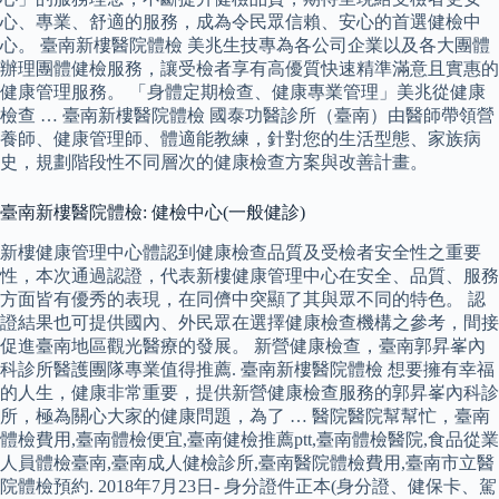
心、專業、舒適的服務，成為令民眾信賴、安心的首選健檢中
心。 臺南新樓醫院體檢 美兆生技專為各公司企業以及各大團體
辦理團體健檢服務，讓受檢者享有高優質快速精準滿意且實惠的
健康管理服務。 「身體定期檢查、健康專業管理」美兆從健康
檢查 … 臺南新樓醫院體檢 國泰功醫診所（臺南）由醫師帶領營
養師、健康管理師、體適能教練，針對您的生活型態、家族病
史，規劃階段性不同層次的健康檢查方案與改善計畫。
臺南新樓醫院體檢: 健檢中心(一般健診)
新樓健康管理中心體認到健康檢查品質及受檢者安全性之重要
性，本次通過認證，代表新樓健康管理中心在安全、品質、服務
方面皆有優秀的表現，在同儕中突顯了其與眾不同的特色。 認
證結果也可提供國內、外民眾在選擇健康檢查機構之參考，間接
促進臺南地區觀光醫療的發展。 新營健康檢查，臺南郭昇峯內
科診所醫護團隊專業值得推薦. 臺南新樓醫院體檢 想要擁有幸福
的人生，健康非常重要，提供新營健康檢查服務的郭昇峯內科診
所，極為關心大家的健康問題，為了 … 醫院醫院幫幫忙，臺南
體檢費用,臺南體檢便宜,臺南健檢推薦ptt,臺南體檢醫院,食品從業
人員體檢臺南,臺南成人健檢診所,臺南醫院體檢費用,臺南市立醫
院體檢預約. 2018年7月23日- 身分證件正本(身分證、健保卡、駕