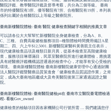
醫院評鑑、教學醫院評鑑及督導考覈，共分為三個等級。 臺南
市的特優醫院有3所、優等醫院有7所、合格醫院有19所，本列表
係列出屬於合格醫院以上等級之醫療院所。
臺南新樓醫院體檢: 臺南 醫院 健康檢查關鍵字相關的推薦文章
可以請各位大大幫幫忙新樓醫院全身健康檢查，分為A、B、
C、三種。 自費高級健檢服務項目─種類體檢時間費用備註A星
期二、四、六上午$12,5001. 新樓醫院家醫科黃善凱主任表示，
現代健康檢查品項及種類日新月異，從基本檢查至高階健康檢
查，服務項目琳瑯滿目，民眾至醫療院所進行健康體檢，應挑選
具有經醫療評鑑機構認證通過的檢查中心，才能享有安心受檢的
環境。 臺南新樓醫院體檢 臺南新樓醫院健康管理中心通過財團
法人醫院評鑑暨醫療品質策進會「健康檢查品質認證作業」之肯
定，成為大臺南地區繼成大及奇美醫院後第三家通過認證之醫
院。
臺南新樓醫院體檢: 臺南醫院健檢ptt在 臺南市立醫院臺電體檢過
程- 看板Gov_owned
健康檢查的檢驗項目因各家機關公司行號所需 … 我們建議您仔