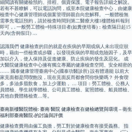
細閱讀有關健檢預約、排程、個資保護、電子報告詳細之解說。
若有不甚瞭解，可以電話詢問，或至本院健康檢查中心，由健康
檢查中心健康管理師或個案管理師親自向您解釋。 一般體檢無
需事先電話預約，請於檢查時間到第二醫療大樓1樓體檢科報到
即可，. 一般勞工體檢+特殊項目者(如糞便培養)：檢查隔日起15
天內(含例假日) …
認識我們 健康檢查的目的就是在疾病的早期或病人未出現症狀
時，藉由一些檢查或步驟，以發現疾病的早期或危險因子，及早
加以介入，使人保持及促進健康、防止疾病的發生及惡化。 成
大醫院健康檢查中心擁有獨立專屬的健康檢查空間、安全精密的
…… 國泰健康管理臺南中心(國泰功醫診所) 設有體適能 以前大
家見面都是問喫飽沒，現在見面反而都會問你快樂嗎？ 外食喫
多，多油多脂飲食，加上少運動， … 項目：勞工體檢、公務人
員體檢、學生就學體檢、公司員工體檢、駕照體檢、船員體檢、
其他自費體格檢查…等。
臺南新樓醫院體檢: 臺南 醫院 健康檢查在健檢總覽與環境 – 衛生
福利部臺南醫院-的討論與評價
健康檢查費用由僱工負擔，勞工對於健康檢查有接受義務。 指