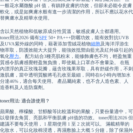
一般花水屬微酸 pH 值，有鎮靜皮膚的功效，但卻未必能令皮膚
軟化，或是如爽膚水般有進一步清潔的作用，所以不應以花水代
替爽膚水及精華水使用。
含以天然植物和低敏原成分性質溫，敏感皮膚人士都適用。
toner用法2026 備有
SPF
50+ PA+++防曬功效，能有效對抗UVB
及UVA紫外線的同時，藉著添加雪絨花植物
細胞
及海洋浮游生
物萃取，防護效能大大提升，能強效抵禦由藍光及紅外線引起的
氧化
壓力
。 配方結合3種亮肌粉末，能修飾膚色不均，輕盈無重
質感令肌膚感覺輕盈無負擔，即使戴上口罩亦不會暈染。 在瓶
內漂浮的真正玫瑰花瓣，蘊含玫瑰果萃取，具有舒緩作用，不刺
激肌膚，當中透明質酸將毛孔收至最細，同時在6小時內增加水
分達46%，適合每天使用。 產品屬純素，也不含人造色素、人
造香料及人造防腐劑。
toner用法: 適合誰使用？
蘋果酸、檸檬酸、甘醇酸等比較溫和的果酸，只要份量適中，可
以發揮去角質、亮肌和平衡肌膚 pH值的功效。 toner用法2026 但
建議不要每天使用， 1 星期使用 1 至 2 次就可以。 滿載精華的
化妝水，可以化妝棉浸透，再濕敷臉上大概 5 分鐘，除了保濕外