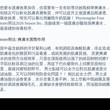
想要令護膚效果加倍，你需要有一支有前導功效既精華爽膚水，
佢除左可以軟化肌膚表層角質，仲可以提升之後護膚品既滲透、
吸收效果，咁先可以養出滑嫩既牛奶肌嫁！ Phymongshe Four
toner用法2026 Season Bo.. 洗臉後第一個護膚步驟就係爽膚水，
最基礎的保養程序。
toner用法: 爽膚水實際作用
當中蘊含鎮靜的洋甘菊和山楂，有助調節及喚醒肌膚，排走造成
肌膚老化的雜質和污染毒素，成就美麗的肌膚質感。 其實爽膚
水的使用方法很簡單，只需在潔面後用沾濕了的綿花輕輕拭擦T
字區比較容易泛油的位置，再從下巴向腮骨向上拭擦至面頰位
置，最後拭擦頸部即可。 男士點樣可以全方位對抗肌膚過度分
泌油脂，又可以同時預防老化問題？！ 相比起女士們，男士皮
膚油脂分泌會更多，水分含量又會不夠，加上空氣中既細菌及塵
粒好易就會藏喺毛孔，皮膚缺水會變得粗糙暗淡，而油脂加細菌
及..