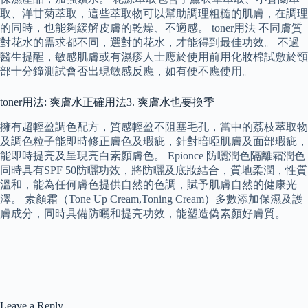
取、洋甘菊萃取，這些萃取物可以幫助調理粗糙的肌膚，在調理
的同時，也能夠緩解皮膚的乾燥、不適感。 toner用法 不同膚質
對花水的需求都不同，選對的花水，才能得到最佳功效。 不過
醫生提醒，敏感肌膚或有濕疹人士應於使用前用化妝棉試敷於頸
部十分鐘測試會否出現敏感反應，如有便不應使用。
toner用法: 爽膚水正確用法3. 爽膚水也要換季
擁有超輕盈調色配方，質感輕盈不阻塞毛孔，當中的荔枝萃取物
及調色粒子能即時修正膚色及瑕疵，針對暗啞肌膚及面部瑕疵，
能即時提亮及呈現亮白素顏膚色。 Epionce 防曬潤色隔離霜潤色
同時具有SPF 50防曬功效，將防曬及底妝結合，質地柔潤，性質
溫和，能為任何膚色提供自然的色調，賦予肌膚自然的健康光
澤。 素顏霜（Tone Up Cream,Toning Cream）多數添加保濕及護
膚成分，同時具備防曬和提亮功效，能塑造偽素顏好膚質。
Leave a Reply