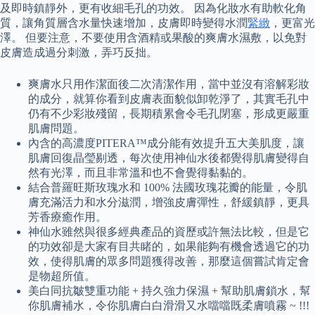
及即時鎮靜外，更有收細毛孔的功效。 因為化妝水有助軟化角
質，讓角質層含水量快速增加，皮膚即時變得水潤
緊緻
，更富光
澤。 但要注意，不要使用含酒精或果酸的爽膚水濕敷，以免對
皮膚造成過分刺激，弄巧反拙。
爽膚水只用作潔面後二次清潔作用，當中並沒有溶解彩妝
的成分，就算你看到皮膚表面貌似卸乾淨了，其實毛孔中
仍有不少彩妝殘留，長期積累會令毛孔閉塞，形成更嚴重
肌膚問題。
內含的高濃度PITERA™成分能有效提升五大美肌度，讓
肌膚回復晶瑩剔透，每次使用神仙水後都覺得肌膚變得自
然有光澤，而且非常溫和也不會覺得黏黏的。
結合普羅旺斯玫瑰水和 100% 法國玫瑰花瓣的能量，令肌
膚充滿活力和水分滋潤，增強皮膚彈性，舒緩鎮靜，更具
芳香療癒作用。
神仙水雖然與很多經典產品的資歷或許無法比較，但是它
的功效卻是大家有目共睹的，如果能夠有機會透過它的功
效，使得肌膚的眾多問題獲得改善，那麼這個嘗試肯定會
是物超所值。
美白同抗皺雙重功能 + 持久強力保濕 + 幫助肌膚鎖水，幫
你肌膚補水，令你肌膚白白滑滑又水噹噹既柔膚噴霧 ~ !!!