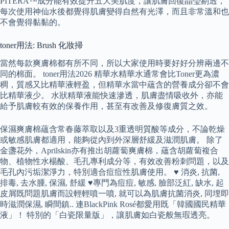
PITERA™成分能有效提升五大美肌度，讓肌膚回復晶瑩剔透，
每次使用神仙水後都覺得肌膚變得自然有光澤，而且非常溫和也
不會覺得黏黏的。
toner用法: Brush 化妝掃
當然每款爽膚棉都有所不同，所以大家使用時要好好分辨兩邊不
同的棉面。 toner用法2026 精華水精華水通常會比Toner更為濃
稠，質感又比精華液輕盈，但精華水當中蘊含的營養成分卻不會
比精華液少。 水狀精華液能快速滲透，肌膚盡情吸收外，亦能
給予肌膚較有效的保養作用，甚至有改善及修復膚質之效。
保濕爽膚棉蘊含常春藤萃取以及3重透明質酸等成分，不論乾燥
或敏感肌膚都適用，能夠從內到外深層舒緩及滋潤肌膚。 除了
金盞花外，Aprilskin亦有推出胡蘿蔔爽膚棉，蘊含胡蘿蔔複合
物、植物性水楊酸、毛孔專利成分等，有效改善粉刺問題，以及
毛孔內污垢潔淨力，特別適合痘痘性肌膚使用。 ♥ 消炎, 抗菌,
排毒, 去水腫, 保濕, 舒緩 ♥專門為痘痘, 敏感, 臉部泛紅, 缺水, 起
皮屑既問題肌膚而設輕輕噴一噴, 就可以為肌膚抗菌消炎, 同埋即
時滋潤保濕, 瞬間鎮.. 連BlackPink Rosé都愛用既「韓國國民精華
液」！ 特別的「白瓷限量版」，​讓肌膚如白瓷般無瑕透亮。