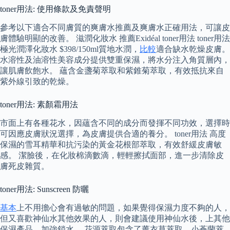
toner用法: 使用條款及免責聲明
參考以下適合不同膚質的爽膚水推薦及爽膚水正確用法，可讓皮
膚體驗明顯的改善。 滋潤化妝水 推薦Exidéal toner用法 toner用法
極光潤澤化妝水 $398/150ml質地水潤，
比較
適合缺水乾燥皮膚。
水溶性及油溶性美容成分提供雙重保濕，將水分注入角質層內，
讓肌膚飲飽水。 蘊含金盞菊萃取和紫錐菊萃取，有效抵抗來自
紫外線引致的乾燥。
toner用法: 素顏霜用法
市面上有各種花水，因蘊含不同的成分而發揮不同功效，選擇時
可因應皮膚狀況選擇，為皮膚提供合適的養分。 toner用法 高度
保濕的雪耳精華和抗污染的黃金花根部萃取，有效舒緩皮膚敏
感。 潔臉後，在化妝棉滴數滴，輕輕擦拭面部，進一步清除皮
膚死皮雜質。
toner用法: Sunscreen 防曬
基本
上不用擔心會有過敏的問題，如果覺得保濕力度不夠的人，
但又喜歡神仙水其他效果的人，則會建議使用神仙水後，上其他
保濕產品，加強鎖水。 花源萃取包含了薰衣草萃取、小蒼蘭萃