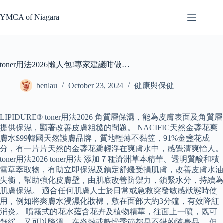
Skip
to
YMCA of Niagara
content
toner用法2026懶人包!專家建議咁做…
benlau
October 23, 2024
健康與保健
LIPIDURE® toner用法2026 角質層保濕，能為皮膚表面及角質層
提供保濕，顯著改善皮膚粗糙的問題。 NACIFIC天然金盞花爽
膚水$99韓國天然護膚品牌，質地輕薄不黏笠，91%金盞花成
分，有一片片天然的金盞花瓣輕浮在爽膚水中，感覺清爽怡人。
toner用法2026 toner用法 添加７種濟洲草本精華、透明質酸和積
雪草萃取物，有助立即保濕及鎮定舒緩受損肌膚，改善皮膚水油
失衡，幫助強化皮膚壁，由肌底改善防禦力，鎖緊水分，持續為
肌膚保濕。 適合任何肌膚人士於日常或急救突發敏感狀態時使
用，例如將爽膚水浸濕化妝棉，敷在面部大約3分鐘，有效降紅
消炎。 噴霧式的花水蘊含花卉及植物精華，往面上一噴，既可
舒緩，又可以降溫，在炎熱或乾燥季節都是不錯的隨身品。 但