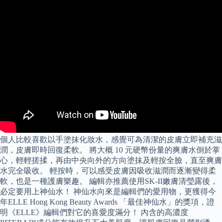
個人比較喜歡以手塗抹化妝水，感覺可為清潔的皮膚立即補充滋
潤，皮膚即時回復柔軟。 將大概 10 元硬幣份量的爽膚水倒於掌
心，輕輕搓揉，再由中央向外的方向塗抹及輕按全臉，直至爽膚
水完全吸收。 輕按時，可以感受皮膚因吸收滋潤而逐漸變得柔
軟，也是一種護膚樂趣。 編輯亦推薦使用SK-II嫩膚清瑩露後，
必定要用上神仙水！ 神仙水向來是編輯們的愛用物，更獲得今
年ELLE Hong Kong Beauty Awards 「最佳神仙水」的獎項，證
明《ELLE》編輯們對它的喜愛度滿分！ 內含的高濃度