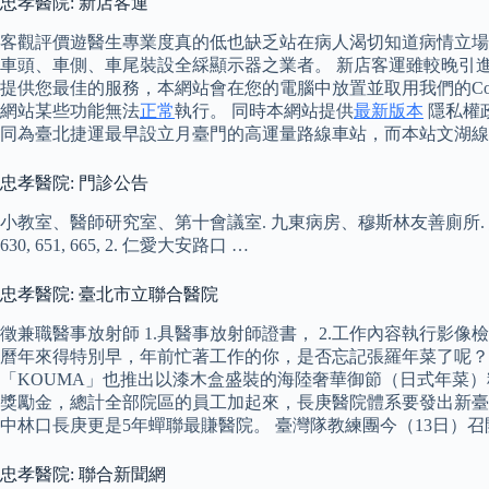
忠孝醫院: 新店客運
客觀評價遊醫生專業度真的低也缺乏站在病人渴切知道病情立場的
車頭、車側、車尾裝設全綵顯示器之業者。 新店客運雖較晚引進
提供您最佳的服務，本網站會在您的電腦中放置並取用我們的Cook
網站某些功能無法
正常
執行。 同時本網站提供
最新版本
隱私權
同為臺北捷運最早設立月臺門的高運量路線車站，而本站文湖線
忠孝醫院: 門診公告
小教室、醫師研究室、第十會議室. 九東病房、穆斯林友善廁所. 忠孝復興站, 板南
630, 651, 665, 2. 仁愛大安路口 …
忠孝醫院: 臺北市立聯合醫院
徵兼職醫事放射師 1.具醫事放射師證書， 2.工作內容執行影
曆年來得特別早，年前忙著工作的你，是否忘記張羅年菜了呢？ 
「KOUMA」也推出以漆木盒盛裝的海陸奢華御節（日式年菜）料
獎勵金，總計全部院區的員工加起來，長庚醫院體系要發出新臺幣
中林口長庚更是5年蟬聯最賺醫院。 臺灣隊教練團今（13日）
忠孝醫院: 聯合新聞網