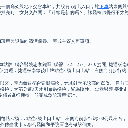
是一個高架與地下交會車站，共設有5處出入口；地
下車
站東側與
快抽完時，女兒突然問：「針頭是新的嗎？」讓醫檢師覺得不太
面環境與設備的清潔保養。 完成主管交辦事項。
 公車站牌, 聯合醫院忠孝院區. 聯營：32、257、279. 捷運,
 ◇ 捷運：捷運板南線後山埤站往3 號出口出站，左側向前步行約50
以來，院內每週都會定期篩檢，尤其針對風險高的單位。 目前匡
採檢，大部分這2天才剛做過採檢，皆為陰性。 忠孝醫院 臺北
列接觸者進行採檢，並完成急診環境清消。
港區同德路87號 … 站往3號出口出站，左側向前步行約500公尺左
，外傳臺北市立聯合醫院和平院區也有確診個案。