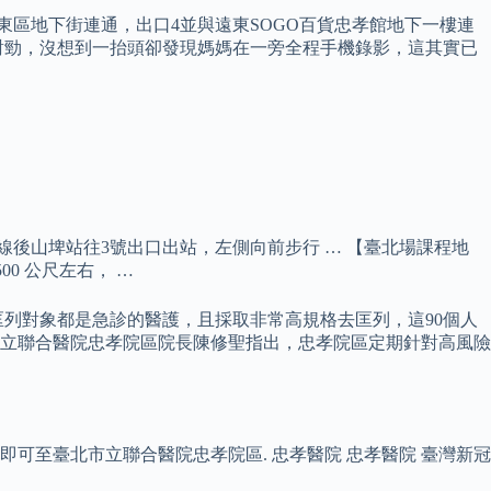
東區地下街連通，出口4並與遠東SOGO百貨忠孝館地下一樓連
對勁，沒想到一抬頭卻發現媽媽在一旁全程手機錄影，這其實已
 捷運板南線後山埤站往3號出口出站，左側向前步行 … 【臺北場課程地
0 公尺左右， …
列對象都是急診的醫護，且採取非常高規格去匡列，這90個人
市立聯合醫院忠孝院區院長陳修聖指出，忠孝院區定期針對高風險
右， 即可至臺北市立聯合醫院忠孝院區. 忠孝醫院 忠孝醫院 臺灣新冠