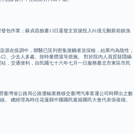
程發包作業；蘇貞昌臉書13日還發文宣揚投入81億元翻新前鎮漁
染源在疫調中，聯醫已匡列密集接觸者並採檢，結果均為陰性，
口、少去人多處、按時量體溫等措施。 對於院內人員質疑隱瞞
運站，交通便利，自民國七十六年七月一日服務臺北市東區市民
要經營臺灣省公路局公路運輸業務移交臺灣汽車客運公司時釋出之數
線。 總經理為時任花蓮縣中國國民黨籍國民大會代表張俊雄。