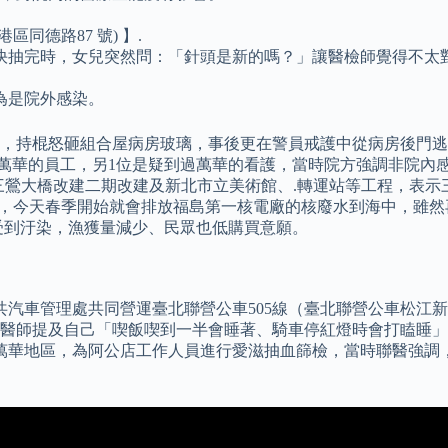
同德路87 號) 】.
快抽完時，女兒突然問：「針頭是新的嗎？」讓醫檢師覺得不太
。
為是院外感染。
，持棍怒砸組合屋病房玻璃，事後更在警員戒護中從病房後門逃
是住萬華的員工，另1位是疑到過萬華的看護，當時院方強調非院內感染
三鶯大橋改建二期改建及新北市立美術館、.轉運站等工程，表示
拍板，今天春季開始就會排放福島第一核電廠的核廢水到海中，雖
受到汙染，漁獲量減少、民眾也低購買意願。
共汽車管理處共同營運臺北聯營公車505線（臺北聯營公車松江新生幹
醫師提及自己「喫飯喫到一半會睡著、騎車停紅燈時會打瞌睡」
前往萬華地區，為阿公店工作人員進行愛滋抽血篩檢，當時聯醫強