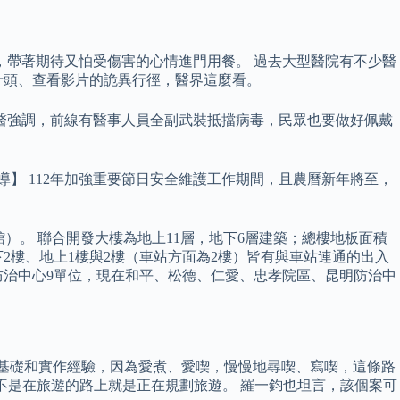
，帶著期待又怕受傷害的心情進門用餐。 過去大型醫院有不少醫
針頭、查看影片的詭異行徑，醫界這麼看。
醫強調，前線有醫事人員全副武裝抵擋病毒，民眾也要做好佩戴
導】 112年加強重要節日安全維護工作期間，且農曆新年將至，
館）。 聯合開發大樓為地上11層，地下6層建築；總樓地板面積
；地下2樓、地上1樓與2樓（車站方面為2樓）皆有與車站連通的出入
防治中心9單位，現在和平、松德、仁愛、忠孝院區、昆明防治中
理論基礎和實作經驗，因為愛煮、愛喫，慢慢地尋喫、寫喫，這條路
不是在旅遊的路上就是正在規劃旅遊。 羅一鈞也坦言，該個案可