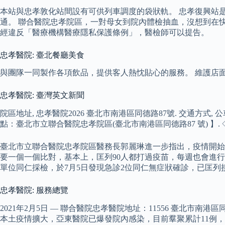
本站與忠孝敦化站間設有可供列車調度的袋狀軌。 忠孝復興站
通。 聯合醫院忠孝院區，一對母女到院內體檢抽血，沒想到在
經違反「醫療機構醫療隱私保護條例」，醫檢師可以提告。
忠孝醫院: 臺北餐廳美食
與團隊一同製作各項飲品，提供客人熱忱貼心的服務。 維護店
忠孝醫院: 臺灣英文新聞
院區地址, 忠孝醫院2026 臺北市南港區同德路87號. 交通方式,
點：臺北市立聯合醫院忠孝院區(臺北市南港區同德路87 號) 】.
臺北市立聯合醫院忠孝院區醫務長郭麗琳進一步指出，疫情開始
要一個一個比對，基本上，匡列90人都打過疫苗，每週也會進行
單位同仁採檢，於7月5日發現急診2位同仁無症狀確診，已匡
忠孝醫院: 服務總覽
2021年2月5日 — 聯合醫院忠孝醫院地址：11556 臺北市南
本土疫情擴大，亞東醫院已爆發院內感染，目前羣聚累計11例