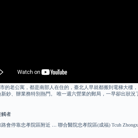
市的老公寓，都是南部人在住的，臺北人早就都搬到電梯大樓，
新鈔、辦業務特別熱門。 唯一週六營業的郵局，一早卻出狀況了
接觸者
靠忠孝院區附近 … 聯合醫院忠孝院區(成福) Tcuh Zhongxiao 