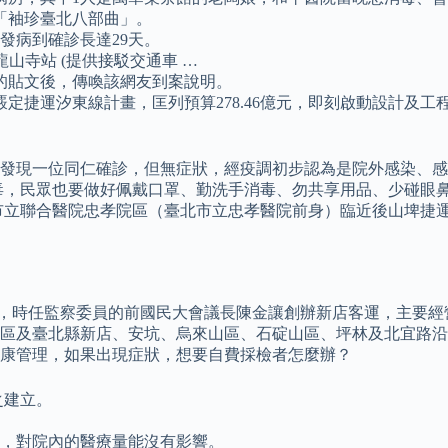
「袖珍臺北八部曲」。
發病到確診長達29天。
運龍山寺站 (提供接駁交通車 …
的貼文後，傳喚該網友到案說明。
定捷運汐東線計畫，匡列預算278.46億元，即刻啟動設計及工
發現一位同仁確診，但無症狀，經疫調初步認為是院外感染、感
毒，民眾也要做好佩戴口罩、勤洗手消毒、勿共享用品、少碰眼鼻
市立聯合醫院忠孝院區（臺北市立忠孝醫院前身）臨近後山埤捷
27日，時任監察委員的前國民大會議長陳金讓創辦新店客運，主
區及臺北縣新店、安坑、烏來山區、石碇山區、坪林及北宜路沿
康管理，如果出現症狀，想要自費採檢者怎麼辦？
之建立。
份，對院內的醫療量能沒有影響。