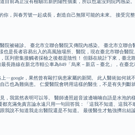
道目前為止沒有檢驗出新的陽性個案，所以也還沒到院內感染。
料的你，與春芳號一起成長，創造自己無限可能的未來。 接受完
在醫院被確診。 臺北市立聯合醫院又傳院內感染。 臺北市立聯合
 同樣也是長者容易出入的高風險場所、醫院，現在臺北市聯合醫
，匡列密集接觸者採檢之後都是陰性！ 但縣在統計下來，臺北聯
最長路線在新北市轄公車為849「烏來－新店－臺北」，在臺北
上ㄧgoogle，果然曾有毆打病患家屬的新聞。 此人醫術如何
自己也為難病患。 仁愛醫院會聘用這樣的醫生，不是有失判斷
見，我當然表明可以等。 醫師邊照超音波邊喃喃自語是水泡的樣
答覆都充滿免責言論永遠只用一句回答我：「這我不知道、這我不
跟我說不知道我走出醫院還是不知道。 最後醫生才勉強擠出結