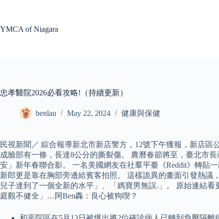
Skip
to
content
YMCA of Niagara
忠孝醫院2026必看攻略!（持續更新）
benlau
May 22, 2024
健康與保健
民視新聞／ 綜合報導新北市新店警方，12號下午獲報，新店
成臉部有一條，長達8公分的撕裂傷。 農曆春節將至，臺北市
安」新年春聯合影。 一名美國網友在社羣平臺《Reddit》
新郎更是靠在胸部旁邊給賓客拍照。 這樣詭異的畫面引發熱議
兒子達到了一個全新的水平」、「媽寶男無誤.」。 原始連結看更
庭觀不健全」…阿Ben轟：良心被狗喫？
和平院區在5月13日被爆出將2位確診病人已轉到負壓隔