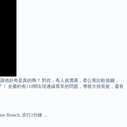
讓他好奇是真的嗎？ 對此，有人就透露，老公寓比較值錢，
！ 全臺約有110間出現連線異常的問題，導致大排長龍，還有
Branch, 步行2分鐘 …