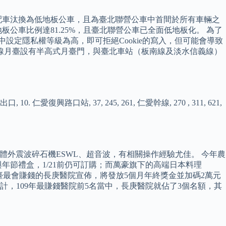
配車汰換為低地板公車，且為臺北聯營公車中首間於所有車輛之
公車比例達81.25%，且臺北聯營公車已全面低地板化。 為了
中設定隱私權等級為高，即可拒絕Cookie的寫入，但可能會導致
南線月臺設有半高式月臺門，與臺北車站（板南線及淡水信義線）
路口站, 37, 245, 261, 仁愛幹線, 270 , 311, 621,
、體外震波碎石機ESWL、超音波，有相關操作經驗尤佳。 今年農
節禮盒，1/21前仍可訂購；而萬豪旗下的高端日本料理
，全臺最會賺錢的長庚醫院宣佈，將發放5個月年終獎金並加碼2萬元
計，109年最賺錢醫院前5名當中，長庚醫院就佔了3個名額，其