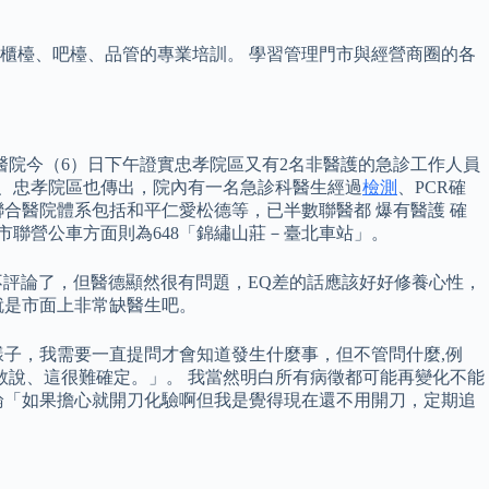
整櫃檯、吧檯、品管的專業培訓。 學習管理門市與經營商圈的各
醫院今（6）日下午證實忠孝院區又有2名非醫護的急診工作人員
院、忠孝院區也傳出，院內有一名急診科醫生經過
檢測
、PCR確
合醫院體系包括和平仁愛松德等，已半數聯醫都 爆有醫護 確
市聯營公車方面則為648「錦繡山莊－臺北車站」。
就不評論了，但醫德顯然很有問題，EQ差的話應該好好修養心性，
就是市面上非常缺醫生吧。
子，我需要一直提問才會知道發生什麼事，但不管問什麼,例
敢說、這很難確定。」。 我當然明白所有病徵都可能再變化不能
論「如果擔心就開刀化驗啊但我是覺得現在還不用開刀，定期追