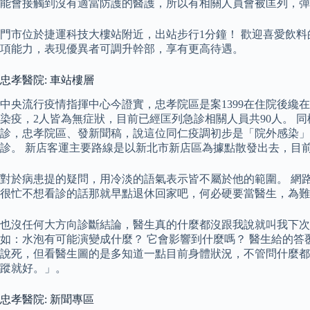
能會接觸到沒有適當防護的醫護，所以有相關人員會被匡列，彈
門市位於捷運科技大樓站附近，出站步行1分鐘！ 歡迎喜愛飲
項能力，表現優異者可調升幹部，享有更高待遇。
忠孝醫院: 車站樓層
中央流行疫情指揮中心今證實，忠孝院區是案1399在住院後纔
染疫，2人皆為無症狀，目前已經匡列急診相關人員共90人。
診，忠孝院區、發新聞稿，說這位同仁疫調初步是「院外感染」
診。 新店客運主要路線是以新北市新店區為據點散發出去，目前
對於病患提的疑問，用冷淡的語氣表示皆不屬於他的範圍。 網路
很忙不想看診的話那就早點退休回家吧，何必硬要當醫生，為難
也沒任何大方向診斷結論，醫生真的什麼都沒跟我說就叫我下次
如：水泡有可能演變成什麼？ 它會影響到什麼嗎？ 醫生給的
說死，但看醫生圖的是多知道一點目前身體狀況，不管問什麼都
蹤就好。」。
忠孝醫院: 新聞專區