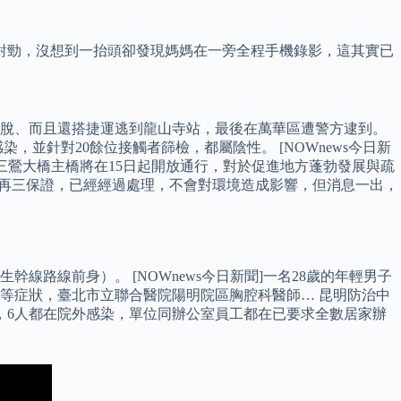
對勁，沒想到一抬頭卻發現媽媽在一旁全程手機錄影，這其實已
脫、而且還搭捷運逃到龍山寺站，最後在萬華區遭警方逮到。
，並針對20餘位接觸者篩檢，都屬陰性。 [NOWnews今日新
三鶯大橋主橋將在15日起開放通行，對於促進地方蓬勃發展與疏
然再三保證，已經經過處理，不會對環境造成影響，但消息一出，
線路線前身）。 [NOWnews今日新聞]一名28歲的年輕男子
等症狀，臺北市立聯合醫院陽明院區胸腔科醫師… 昆明防治中
調，6人都在院外感染，單位同辦公室員工都在已要求全數居家辦