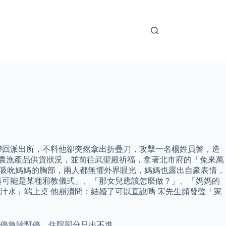
，帶回派出所，不料他卻突然拿出折疊刀，攻擊一名楊姓員警，造
察農漁產品供貨狀況，並前往武聖殿祈福，拿著北市府的「兔來萬
回頭吸吮媽媽的胸部，兩人都無懼外界眼光，媽媽也露出自豪表情，
這可能是某種邪教儀式」、「那女兒應該怎麼做？」、「媽媽的
黃色汁水」端上桌 他崩潰問：結婚了可以直說嗎 宋先生頻發聲「家
暫停急診暫停，住院部分只出不進。