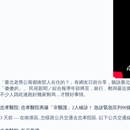
「臺北老舊公寓都南部人在住的？」有網友日前分享，聽說臺北
「傻傻的」。 民視新聞／綜合報導年節將至，銀行、郵局最近換
不少人因此連跑好幾家郵局，才辦好事情。
忠孝醫院: 忠孝醫院再爆「非醫護」2人確診！ 急診緊急匡列90
3 天前 — 在南港區, 怎樣搭公共交通去忠孝院區. 以下公共交通線路會停