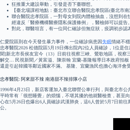
狂推重大建設舉動，引發是否下臺聯想。
【臺北場課程地點：臺北市立聯合醫院忠孝院區(臺北市南港區
聯合醫院忠孝院區，一對母女到院內體檢抽血，沒想到在
經違反「醫療機構醫療隱私保護條例」，醫檢師可以提告
對此，聯醫坦言，有一位同仁確診但無症狀，疫調初步認
仁愛院區則在今天發生暴力事件，一位確診病患因
失眠
情緒不穩
忠孝醫院2026 松德院區5月19日傳出院內2位人員確診，1位
聞]新北市長侯友宜今（13）日前往視察三峽、鶯歌地區，視察
解交… 民視新聞／黃富溢、陳崇翰 宜蘭-基隆報導日本政府
還是引起韓國等鄰近國家不滿。 基隆、宜蘭漁民也擔心海洋會
忠孝醫院: 阿來甜不辣 南港甜不辣排隊小店
1996年4月23日，新店客運加入臺北聯營公車行列，與臺北市公
平時常有「很想睡覺」的煩惱，不堪其擾的他就醫檢查，甚至向
心在5月26日也爆出6人員確診武漢肺炎，這6人曾於5月7日
公。