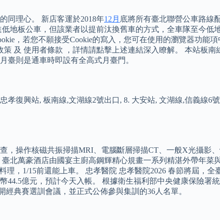
同理心。 新店客運於2018年
12月
底將所有臺北聯營公車路線
低地板公車，但該業者以提前汰換舊車的方式，全車隊至今低地板
ie，若您不願接受Cookie的寫入，您可在使用的瀏覽器功能項
政策 及 使用者條款 ，詳情請點擊上述連結深入瞭解。 本站板
月臺則是通車時即設有全高式月臺門。
線,文湖線2號出口, 8. 大安站, 文湖線,信義線6號出口, 10. 仁愛復興
像檢查，操作核磁共振掃描MRI、電腦斷層掃描CT、一般X光攝影
臺北萬豪酒店由國宴主廚高鋼輝精心規畫一系列精湛外帶年菜與年
理，1/15前還能上車。 忠孝醫院 忠孝醫院2026 春節將屆
44.5億元，預計今天入帳。 根據衛生福利部中央健康保險署統
召開經典賽選訓會議，並正式公佈參與集訓的36人名單。