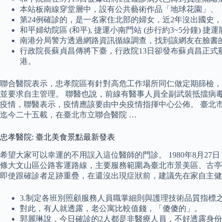
本站板南線穿堂層中，設有公共藝術作品「地球花園」、
第24例確診的，是一名家住北部的婦女，近2年沒出國史，
和平婦幼院區 (和平), 捷運小南門站 (步行約3~5分鐘) 捷
南港分局警方透過網路資訊循線調查，找到該網友在臉書
行政院長蘇貞昌傳將下臺，行政院13日卻發布蘇貞昌正式覈
港。
聯合醫院表示，忠孝院區有針對高危工作場所同仁做定期篩檢，
並要求自主管理。 聯醫也說，前線有醫事人員全副武裝抵擋病
疫情，聯醫表示，疫情應該要由中央疫情指揮中心公佈。 臺北
迄今二十五載，在臺北市立聯合醫院 …
忠孝醫院: 臺北美食景點最新發表
希望大家可以幸運的不用誤入這位醫師的門診。 1980年8月
條大文山區公路客運路線，主要服務範圍為臺北市景美區、古亭
即使跟確診者足跡重疊，在還沒出現症狀前，建議先在家自主健
3.制定各班別照顧服務人員職掌細則與護理技術品質指標
對此，有人就透露，老公寓比較值錢，「傻傻的」。
郭麗琳說，今日確診的2人都是非醫療人員，不好透露身