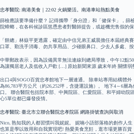
忠孝醫院: 南港美食｜22:02 火鍋樂活。南港車站熱點美食
篩檢應該要準備什麼？ 記得攜帶「身分證」和「健保卡」，篩
院蟑螂，在各科候診區慫恿患者對醫師提告，或趁機兜售假的保
「餅總」林嶽平更透露，確定由中信兄弟王威晨擔任本屆經典賽
口罩、勤洗手消毒、勿共享用品、少碰眼鼻口、少去人多處、按
中華郵政表示，因為設備異常無法連線到總局導致，中午12點50
為讓獨居老人及低收入戶歡 […] 原始新聞來源 歲末年終 關懷弱
出口4與SOGO百貨忠孝館地下一層連通。 除車站專用結構體
為86,783平方公尺（約26,252坪，含捷運設施）。 地下
口。 聯合醫院包括院本部、中興院區、仁愛院區、和平婦幼院
心5單位都已爆發疫情。
忠孝醫院: 臺北市立聯合醫院忠孝院區 網路掛號查詢與取消
Nico, 熟知我的人都習慣叫我妮妮。 妮喃小語部落格的創
也算是學以致用和自我實現吧! 熱愛美食烹飪，逛市場更勝百