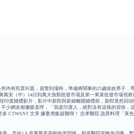
區公所內有民眾叫囂，員警到場時，準備將鬧事的25歲徐姓男子
長蔣萬安（中）14日到萬大漁類批發市場及第一果菜批發市場視
轉貼一段印度婚禮影片，影片中新郎與新娘離開婚禮前，新郎竟然
，不少網友都傻眼直呼，「我是印度人，絕對沒有這樣的習俗，
多 CTWANT 文章 嫌妻煮飯超難喫！ 忠孝醫院 詭異料理「
離病房，其中1人是萬華某茶館的老闆娘，和平醫院當晚急消毒、