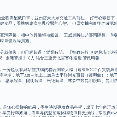
檢全程需配戴口罩，並勿搭乘大眾交通工具前往。 好奇心驅使下
健食品，看準病患病急亂投醫的心態。 但母女抽完血後才確認
臺灣隊長，相中他具備領袖氣質。 王威晨將扛起臺灣隊長。 聯
時量體溫等措施。
分就修復，但已經超過了營業時間。 【警政時報 李健興/新北報
勢 | 蘆洲警攜手民力 結合三重安北宮寒冬送暖 警政時報.
外，一旁也設有與站體共構的聯合開發大樓（遠東SOGO百貨復興
4～6層為停車場，地下3層～地上11層為太平洋崇光百貨（復興館）
區、忠孝院區、陽明院區、松德院區、林森中醫昆明院區、昆明
作人生，是無心插柳的結果，學生時期專攻食品科學，讀了七年的
貨；享受行腳旅遊，看世界的慾望遠比購物血拚更強烈，常說自己