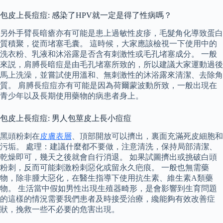
包皮上長痘痘: 感染了HPV就一定是得了性病嗎？
另外手臂長暗瘡亦有可能是患上過敏性皮疹，毛髮角化導致蛋白
質積聚，從而堵塞毛囊。 這時候，大家應該檢視一下使用中的
洗衣粉、乳液和沐浴露是否含有刺激性或毛孔堵塞成分。 一般
來説，肩膊長暗痘是由毛孔堵塞所致的，所以建議大家運動過後
馬上洗澡，並嘗試使用溫和、無刺激性的沐浴露來清潔、去除角
質。 肩膊長痘痘亦有可能是因為荷爾蒙波動所致，一般出現在
青少年以及長期使用藥物的病患者身上。
包皮上長痘痘: 男人包莖皮上長小痘痘
黑頭粉刺在
皮膚表層
、頂部開放可以擠出，裏面充滿死皮細胞和
污垢。 處理：建議什麼都不要做，注意清洗，保持局部清潔、
乾燥即可，幾天之後就會自行消退。 如果試圖擠出或挑破白頭
粉刺，反而可能刺激粉刺惡化或留永久疤痕。 一般也無需藥
物，除非腫大惡化，在醫生指導下使用抗生素、維生素A類藥
物。 生活當中假如男性出現生殖器畸形，是會影響到生育問題
的這樣的情況需要我們患者及時接受治療，纔能夠有效改善症
狀，挽救一些不必要的危害出現。