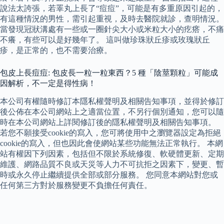
說法太誇張，若睪丸上長了“痘痘”，可能是有多重原因引起的，
有這種情況的男性，需引起重視，及時去醫院就診，查明情況。
當發現冠狀溝處有一些或一圈針尖大小或米粒大小的疙瘩，不痛
不癢，有些可以是好幾年了。 這叫做珍珠狀丘疹或玫瑰狀丘
疹，是正常的，也不需要治療。
包皮上長痘痘: 包皮長一粒一粒東西？5 種「陰莖顆粒」可能成
因解析，不一定是得性病！
本公司有權隨時修訂本隱私權聲明及相關告知事項，並得於修訂
後公佈在本公司網站上之適當位置，不另行個別通知，您可以隨
時在本公司網站上詳閱修訂後的隱私權聲明及相關告知事項。
若您不願接受cookie的寫入，您可將使用中之瀏覽器設定為拒絕
cookie的寫入，但也因此會使網站某些功能無法正常執行。 本網
站有權因下列因素，包括但不限於系統修復、軟硬體更新、定期
維護、網路品質不良或天災等人力不可抗拒之因素下，變更、暫
時或永久停止繼續提供全部或部分服務。 您同意本網站對您或
任何第三方對於服務變更不負擔任何責任。