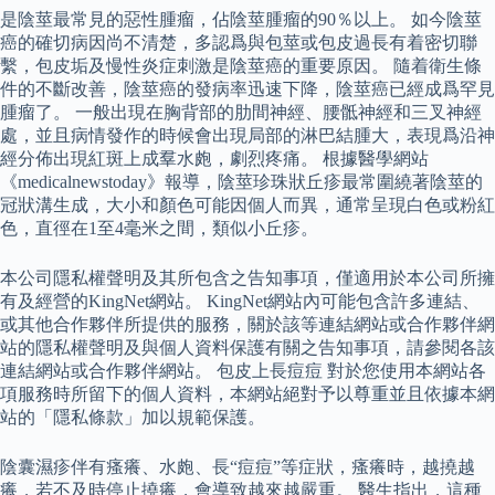
是陰莖最常見的惡性腫瘤，佔陰莖腫瘤的90％以上。 如今陰莖
癌的確切病因尚不清楚，多認爲與包莖或包皮過長有着密切聯
繫，包皮垢及慢性炎症刺激是陰莖癌的重要原因。 隨着衛生條
件的不斷改善，陰莖癌的發病率迅速下降，陰莖癌已經成爲罕見
腫瘤了。 一般出現在胸背部的肋間神經、腰骶神經和三叉神經
處，並且病情發作的時候會出現局部的淋巴結腫大，表現爲沿神
經分佈出現紅斑上成羣水皰，劇烈疼痛。 根據醫學網站
《medicalnewstoday》報導，陰莖珍珠狀丘疹最常圍繞著陰莖的
冠狀溝生成，大小和顏色可能因個人而異，通常呈現白色或粉紅
色，直徑在1至4毫米之間，類似小丘疹。
本公司隱私權聲明及其所包含之告知事項，僅適用於本公司所擁
有及經營的KingNet網站。 KingNet網站內可能包含許多連結、
或其他合作夥伴所提供的服務，關於該等連結網站或合作夥伴網
站的隱私權聲明及與個人資料保護有關之告知事項，請參閱各該
連結網站或合作夥伴網站。 包皮上長痘痘 對於您使用本網站各
項服務時所留下的個人資料，本網站絕對予以尊重並且依據本網
站的「隱私條款」加以規範保護。
陰囊濕疹伴有瘙癢、水皰、長“痘痘”等症狀，瘙癢時，越撓越
癢，若不及時停止撓癢，會導致越來越嚴重。 醫生指出，這種