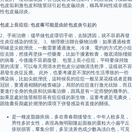
包皮垢刺激包皮和陰莖頭引起包皮龜頭炎，稱爲單純性或非感染
性包皮龜頭炎。
包皮上長痘痘: 包皮癢可能是由於包皮炎引起的
2、手術治療：儘早做包皮環切手術，去除誘因，就不容易再發
生炎症感染的情況。 3、物理療法聯合藥物治療：如果通過檢查
明確是尖銳溼疣，一般需要通過激光、冷凍、電灼的方式把小痘
痘去除，然後再塗抹一些藥膏，比如干擾素軟膏，徹底清除殘留
的病毒，今後纔不容易復發。 包莖上長小痘痘，平時要保持陰
莖的清潔，可以每天用清水把包皮分泌物清洗乾淨，這樣就不容
易發生炎症反應。 此外，也要考慮是不潔的性生活導致的一些
傳染病，比如尖銳溼疣，這時候長的痘痘一般呈菜花樣或者是雞
冠狀，要通過相關的檢查確診，局部的痘痘進行激光祛除，而且
要進行全身的免疫和抗病毒治療，因爲是有一定癌變的幾率的。
如果是處於陰莖根部長有痘痘樣的新生物，這要考慮是毛囊炎，
跟陰囊長期處於潮溼的環境下併發感染有直接的關係。
是一種皮脂腺疾病，多在青春期後發生，中年人較多見，
男性多於女性，表現為無明顯隆起面板的粟粒大小扁平丘
疹狀損害，羣集分部，多呈淡黃色或少數為淡白色，可見