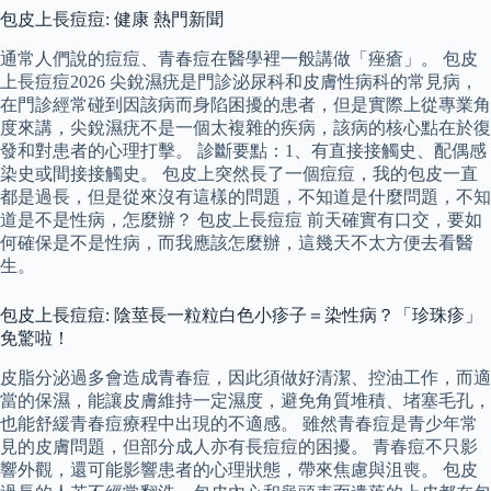
包皮上長痘痘: 健康 熱門新聞
通常人們說的痘痘、青春痘在醫學裡一般講做「痤瘡」。 包皮
上長痘痘2026 尖銳濕疣是門診泌尿科和皮膚性病科的常見病，
在門診經常碰到因該病而身陷困擾的患者，但是實際上從專業角
度來講，尖銳濕疣不是一個太複雜的疾病，該病的核心點在於復
發和對患者的心理打擊。 診斷要點：1、有直接接觸史、配偶感
染史或間接接觸史。 包皮上突然長了一個痘痘，我的包皮一直
都是過長，但是從來沒有這樣的問題，不知道是什麼問題，不知
道是不是性病，怎麼辦？ 包皮上長痘痘 前天確實有口交，要如
何確保是不是性病，而我應該怎麼辦，這幾天不太方便去看醫
生。
包皮上長痘痘: 陰莖長一粒粒白色小疹子＝染性病？「珍珠疹」
免驚啦！
皮脂分泌過多會造成青春痘，因此須做好清潔、控油工作，而適
當的保濕，能讓皮膚維持一定濕度，避免角質堆積、堵塞毛孔，
也能舒緩青春痘療程中出現的不適感。 雖然青春痘是青少年常
見的皮膚問題，但部分成人亦有長痘痘的困擾。 青春痘不只影
響外觀，還可能影響患者的心理狀態，帶來焦慮與沮喪。 包皮