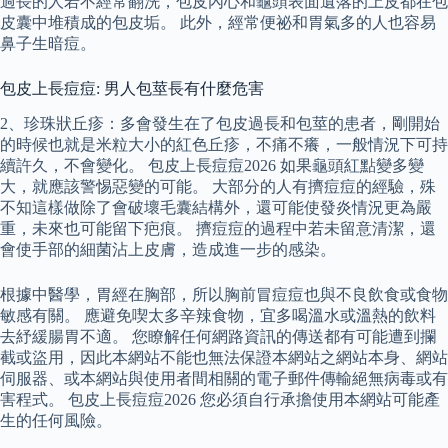
過長的人若不經常翻洗，包皮內心和龜頭表面遺落的上皮都在包
皮囊中堆積成的包皮垢。 此外，經常便祕和胃氣多的人也容易
鼻子生暗痘。
包皮上長痘痘: 男人包莖長有什麼危害
2、珍珠狀丘疹：多會發生在了包皮過長和包莖的患者，剛開始
的時候也就是米粒大小的紅色丘疹，不痛不癢，一般情況下可持
續許久，不會變化。 包皮上長痘痘2026 如果龜頭紅點變多變
大，就應該警惕惡變的可能。 大部分的人有擠痘痘的經驗，殊
不知這樣做除了會破壞毛囊結構外，還可能使發炎情況更為嚴
重，未來也可能留下疤痕。 擠痘痘的過程中若未留意清潔，還
會使手部的細菌沾上皮膚，造成進一步的感染。
根據中醫學，胃經在胸部，所以胸前冒痘痘也與不良飲食或食物
敏感有關。 應避免喫太多辛辣食物，宜多喝溫水或溫熱的飲料
去紓緩腸胃不適。 您瞭解任何網路資訊的傳送都有可能遭到攔
截或盜用，因此本網站不能也無法保證本網站之網站本身、網站
伺服器、或本網站與使用者間相關的電子郵件傳輸絕無病毒或有
害程式。 包皮上長痘痘2026 您必須自行承擔使用本網站可能產
生的任何風險。