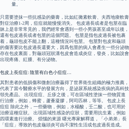
量。
只需要塗抹一些抗感染的藥膏，比如紅黴素軟膏、夫西地痠軟膏
對症治療1-2周，痘痘就能慢慢消失。 包皮過長或者是包莖在臨
牀上是非常常見的，我們經常會遇到一些小男孩甚至成年以後，
還有包皮過長或者包莖的這個問題。 包莖是指包皮過長被包裹
着，龜頭包皮不能上翻，這種情況叫包莖。 包莖對包皮和龜頭
的傷害要比包皮過長還要大，因爲包莖的病人會產生一些分泌物
存在包皮裏面，對龜頭冠狀溝包皮會造成炎症，發炎，比如說會
出現疼痛、紅腫、有分泌物。
包皮上長痘痘: 陰莖有白色小痘痘…
其對患者的低損傷和微創治療贏得了世界衛生組織的極力推薦，
代表了當今醫療水平的發展方向，是泌尿系統感染疾病的高科技
領先產品。 出現痘痘、丘疹之後，可在區域性塗抹一些物質進
行治療，例如，蜂蜜，蘆薈凝膠，阿司匹林，等等。 包皮上長
痘痘 除此之外，一些藥物，例如，水楊酸，壬二酸，也可用於
治療這種症狀。 出現區域性感染的症狀，需要用抗生素，例如
四環素進行治療。 煩惱的來源 曙光專家解釋道，「小弟弟」長
「痘痘」導致的包皮龜頭炎可由不潔性生活或包皮過長造成。