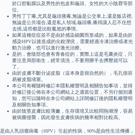
於口腔黏膜以及男性的包皮和龜頭、女性的大小陰脣等部
位。
男性丁丁癢,尤其是龜頭瘙癢,無論是公交車上,還是飯店裡,
無論是公共場合,還是私人領域,龜頭癢,癢得讓人忍不住想
去撓,這些都是比較尷尬的事情。
如果這種痘痘並不是由於感染細菌而形成的，如果是由於
感染HPV以後造成的尖銳溼疣，需要經過冷凍治療或者光
動力治療，也可以進行激光治療。
是的，會陰部也會有青春痘的，實際上這是毛囊炎症，只
要注意局部衛生，經常清洗，不要用髒手去擠壓就可以
了。
由於皮膚不斷分泌皮脂（這本身是很自然的），毛孔很容
易被皮脂堵塞。
本公司有權隨時修訂本隱私權聲明及相關告知事項，並得
於修訂後公佈在本公司網站上之適當位置，不另行個別通
知，您可以隨時在本公司網站上詳閱修訂後的隱私權聲明
及相關告知事項。
由於陰莖皮膚比較薄嫩，生存環境又比較悶熱潮溼，容易
被病菌侵襲，因此發生皮膚疾病的幾率相對比較高。
是由人乳頭瘤病毒（HPV）引起的性病，90%是由性生活傳播，