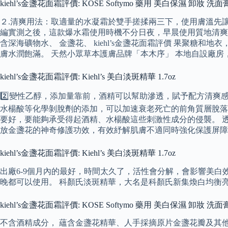
kiehl’s金盞花面霜評價: KOSE Softymo 藥用 美白保濕 卸妝 洗面膏
２.清爽用法：取適量的水凝霜於雙手搓揉兩三下，使用膚溫先讓
編實測之後，這款爆水霜使用時機不分日夜，早晨使用質地清爽
含深海礦物水、 金盞花、 kiehl’s金盞花面霜評價 果聚
膚水潤飽滿。 天然小眾草本護膚品牌「本木序」 本地自設廠房
kiehl’s金盞花面霜評價: Kiehl’s 美白淡斑精華 1.7oz
2️⃣變性乙醇，添加量靠前，酒精可以幫助滲透，賦予配方清
水楊酸等化學剝脫劑的添加，可以加速衰老死亡的前角質層脫落
要好，要能夠承受得起酒精、水楊酸這些刺激性成分的侵襲。 
放金盞花的神奇修護功效，有效紓解肌膚不適同時強化保護屏障
kiehl’s金盞花面霜評價: Kiehl’s 美白淡斑精華 1.7oz
出廠6-9個月內的最好，時間太久了，活性會分解，會影響美白效
晚都可以使用。 科顏氏淡斑精華，大名是科顏氏新集煥白均衡
kiehl’s金盞花面霜評價: KOSE Softymo 藥用 美白保濕 卸妝 洗面膏
不含酒精成分， 蘊含金盞花精華、人手採摘原片金盞花瓣及其他植物萃