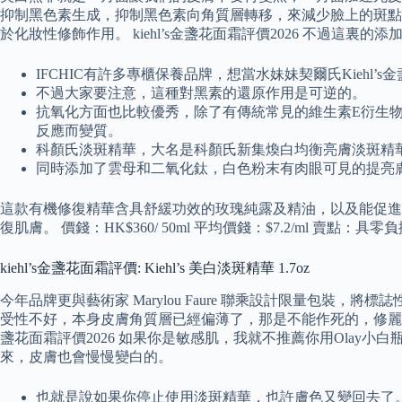
抑制黑色素生成，抑制黑色素向角質層轉移，來減少臉上的斑點。 ki
於化妝性修飾作用。 kiehl’s金盞花面霜評價2026 不過
IFCHIC有許多專櫃保養品牌，想當水妹妹契爾氏Kiehl
不過大家要注意，這種對黑素的還原作用是可逆的。
抗氧化方面也比較優秀，除了有傳統常見的維生素E衍生物
反應而變質。
科顏氏淡斑精華，大名是科顏氏新集煥白均衡亮膚淡斑精
同時添加了雲母和二氧化鈦，白色粉末有肉眼可見的提亮
這款有機修復精華含具舒緩功效的玫瑰純露及精油，以及能促進膠
復肌膚。 價錢：HK$360/ 50ml 平均價錢：$7.2/ml
kiehl’s金盞花面霜評價: Kiehl’s 美白淡斑精華 1.7oz
今年品牌更與藝術家 Marylou Faure 聯乘設計限量包裝，
受性不好，本身皮膚角質層已經偏薄了，那是不能作死的，修麗可不
盞花面霜評價2026 如果你是敏感肌，我就不推薦你用Ola
來，皮膚也會慢慢變白的。
也就是說如果你停止使用淡斑精華，也許膚色又變回去了