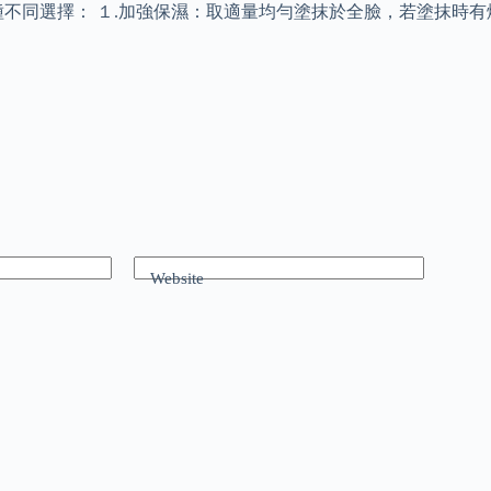
兩種不同選擇： １.加強保濕：取適量均勻塗抹於全臉，若塗抹時
Website