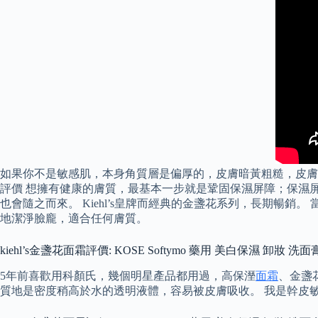
如果你不是敏感肌，本身角質層是偏厚的，皮膚暗黃粗糙，皮膚容
評價 想擁有健康的膚質，最基本一步就是鞏固保濕屏障；保濕
也會隨之而來。 Kiehl’s皇牌而經典的金盞花系列，長期暢
地潔淨臉龐，適合任何膚質。
kiehl’s金盞花面霜評價: KOSE Softymo 藥用 美白保濕 卸妝 洗面膏
5年前喜歡用科顏氏，幾個明星產品都用過，高保溼
面霜
、金盞
質地是密度稍高於水的透明液體，容易被皮膚吸收。 我是幹皮