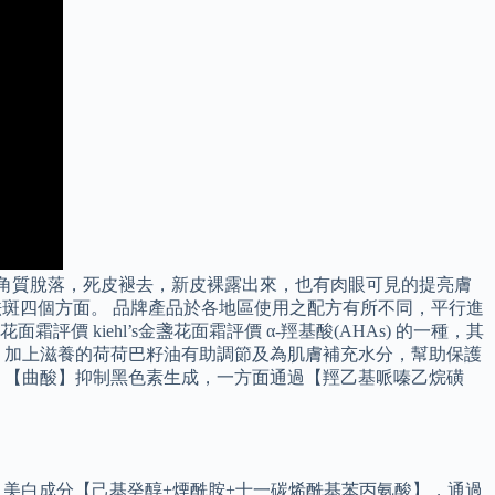
角質脫落，死皮褪去，新皮裸露出來，也有肉眼可見的提亮膚
祛斑四個方面。 品牌產品於各地區使用之配方有所不同，平行進
價 kiehl’s金盞花面霜評價 α-羥基酸(AHAs) 的一種，其
，加上滋養的荷荷巴籽油有助調節及為肌膚補充水分，幫助保護
】【曲酸】抑制黑色素生成，一方面通過【羥乙基哌嗪乙烷磺
，美白成分【己基癸醇+煙酰胺+十一碳烯酰基苯丙氨酸】，通過