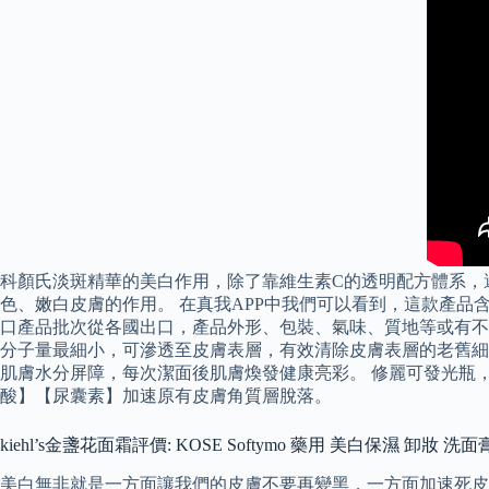
科顏氏淡斑精華的美白作用，除了靠維生素C的透明配方體系，
色、嫩白皮膚的作用。 在真我APP中我們可以看到，這款產品
口產品批次從各國出口，產品外形、包裝、氣味、質地等或有不一，此屬正
分子量最細小，可滲透至皮膚表層，有效清除皮膚表層的老舊細
肌膚水分屏障，每次潔面後肌膚煥發健康亮彩。 修麗可發光瓶
酸】【尿囊素】加速原有皮膚角質層脫落。
kiehl’s金盞花面霜評價: KOSE Softymo 藥用 美白保濕 卸妝 洗面膏
美白無非就是一方面讓我們的皮膚不要再變黑，一方面加速死皮脫