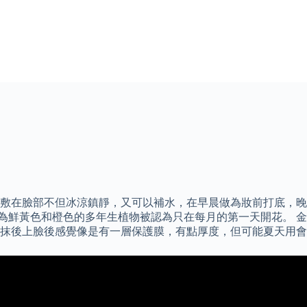
不但冰涼鎮靜，又可以補水，在早晨做為妝前打底，晚間亦可厚敷當作晚安
那是因為鮮黃色和橙色的多年生植物被認為只在每月的第一天開花。
 塗抹後上臉後感覺像是有一層保護膜，有點厚度，但可能夏天用