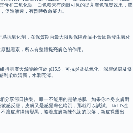
同時添加了雲母和二氧化鈦，白色粉末有肉眼可見的提亮膚色視覺效果，屬
角質，促進滲透，有暫時收斂能力。
】作爲抗氧化劑，在保質期內最大限度保障產品不會因爲發生氧化
還原型黑素，所以有整體提亮膚色的作用。
肌膚天然酸鹼值於 pH5.5，可抗炎及抗氧化，深層保濕及修
肌膚感到柔軟清新，水潤亮澤。
跟大夥兒互相分享節日快樂。 唯一不能用的是敏感肌，如果你本身皮膚耐
應，皮膚又是感覺膚色暗沉，那就可以試試。 kiehl’s金
曬，不讓皮膚繼續變黑，隨着皮膚新陳代謝的脫落，新皮裸露出