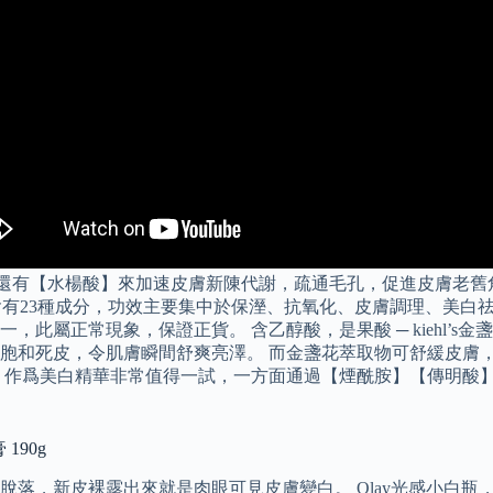
還有【水楊酸】來加速皮膚新陳代謝，疏通毛孔，促進皮膚老舊
含有23種成分，功效主要集中於保溼、抗氧化、皮膚調理、美白
常現象，保證正貨。 含乙醇酸，是果酸 ─ kiehl’s金盞花面霜評
胞和死皮，令肌膚瞬間舒爽亮澤。 而金盞花萃取物可舒緩皮膚
，作爲美白精華非常值得一試，一方面通過【煙酰胺】【傳明酸
 190g
落，新皮裸露出來就是肉眼可見皮膚變白。 Olay光感小白瓶