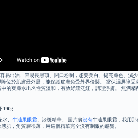
易出油、容易長黑頭、閉口粉刺，想要美白、提亮膚色、減少臉上的
屏障位於肌膚最外層，能保護皮膚免受外界侵襲。 當保濕屏障受
銷。 當中的爽膚水出名性質溫和，有效紓緩泛紅，調理淨膚。 無
 190g
花水、
牛油果眼霜
、淡斑精華。 圖片裏
沒有
牛油果眼霜，我用那個
敏感肌，角質層很薄，用這個精華完全沒有刺激的感覺。