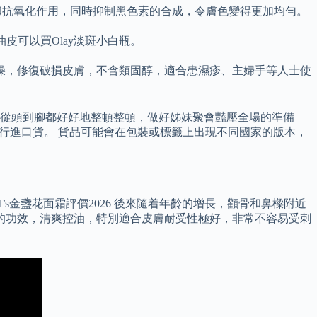
和抗氧化作用，同時抑制黑色素的合成，令膚色變得更加均勻。
皮可以買Olay淡斑小白瓶。
燥，修復破損皮膚，不含類固醇，適合患濕疹、主婦手等人士使
從頭到腳都好好地整頓整頓，做好姊妹聚會豔壓全場的準備
平行進口貨。 貨品可能會在包裝或標籤上出現不同國家的版本，
s金盞花面霜評價2026 後來隨着年齡的增長，顴骨和鼻樑附近
的功效，清爽控油，特別適合皮膚耐受性極好，非常不容易受刺