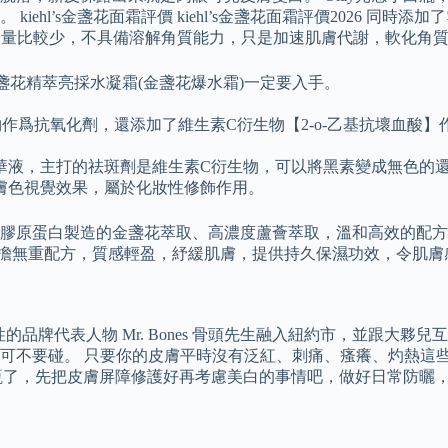
ehl’s金盞花面霜評價 kiehl’s金盞花面霜評價2026 
這裏的添加量比較少，不具備溶解角質能力，只是加速肌膚代謝，軟化
’s金盞花精萃亮採水凝霜(金盞花爆水霜)一定要入手。
作爲抗氧化劑，還添加了維生素C衍生物【2-o-乙基抗壞血酸
華液，主打的祛斑劑是維生素C衍生物，可以將黑素變成無色的
膚色視覺效果，屬於化妝性修飾作用。
原蛋白製造的金盞花萃取、高濃度蘆薈萃取，溫和高效的配方維持
 賣點：具零負擔無重配方，質感輕盈，紓緩肌膚，提供持久保濕功效，令
將標誌性的品牌代表人物 Mr. Bones 骨頭先生融入紐約市，並
要碰。 只要你的皮膚平時沒有泛紅、刺痛、瘙癢、灼熱這些敏感反
y小白瓶了，先把皮膚屏障修護好再考慮美白的事情吧，做好日常防
。