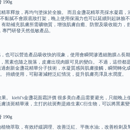
 190g
精萃釋放，再均勻塗抹於全臉。 而且金盞花精萃亮採水凝霜，添
不黏膩不會跟底妝打架，晚上使用保濕力也可以延續到起牀臉不
糖和地衣，有助補充肌膚所需礦物質，增強肌膚自癒、防禦及吸收能
，專門研發天然低敏產品。
爽感，也可以營造產品吸收快的現象，使用會瞬間滲透細胞膜⚠️
，黑素也隨之脫落，皮膚出現肉眼可見的變白。 不過，這些都
透過創新金盞花精華分子技術，水凝質感與肌膚接觸，瞬間轉化
。 持續使用，可顯著減輕泛紅情況，提升肌膚亮澤及水潤度。
果。 kiehl’s金盞花面霜評價 很多美白產品需要避光，只能
亮膚淡斑精華液，主打的祛斑劑是維生素C衍生物，可以將黑素
 190g
取，有效紓緩調理、改善泛紅、平衡水油;，改善粉刺及幫助暗瘡疤痕癒合