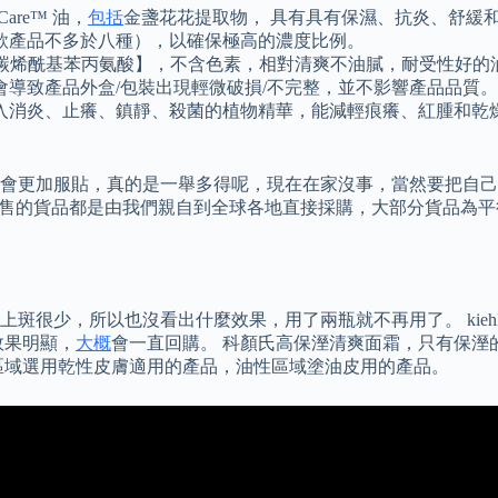
are™ 油，
包括
金盞花花提取物， 具有具有保濕、抗炎、舒緩
款產品不多於八種），以確保極高的濃度比例。
一碳烯酰基苯丙氨酸】，不含色素，相對清爽不油膩，耐受性好的油
導致產品外盒/包裝出現輕微破損/不完整，並不影響產品品質。
入消炎、止癢、鎮靜、殺菌的植物精華，能減輕痕癢、紅腫和乾
會更加服貼，真的是一舉多得呢，現在在家沒事，當然要把自己
店出售的貨品都是由我們親自到全球各地直接採購，大部分貨品為
很少，所以也沒看出什麼效果，用了兩瓶就不再用了。 kiehl’
效果明顯，
大概
會一直回購。 科顏氏高保溼清爽面霜，只有保溼
區域選用乾性皮膚適用的產品，油性區域塗油皮用的產品。