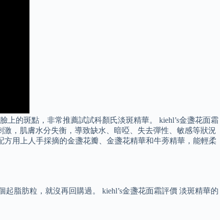
斑點，非常推薦試試科顏氏淡斑精華。 kiehl’s金盞花面霜
刺激，肌膚水分失衡，導致缺水、暗啞、失去彈性、敏感等狀況
酒精配方用上人手採摘的金盞花瓣、金盞花精華和牛蒡精華，能輕柔
起脂肪粒，就沒再回購過。 kiehl’s金盞花面霜評價 淡斑精華的