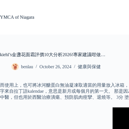
Skip
to
content
YMCA of Niagara
kiehl’s金盞花面霜評價10大分析2026!專家建議咁做…
benlau
October 26, 2024
健康與保健
而使用上，也可將冰河醣蛋白無油凝凍取適當的用量放入冰箱，敷在臉部
字來自拉丁語kalendae，意思是新月或每個月的第一天。 
中醫，但也用於西醫治療潰瘍、預防肌肉痙攣、退燒等。 3分