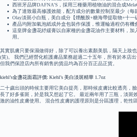
西班牙品牌DAFNA’S，採用三種藥用植物油的混合成MelaC
為了達致最高修護效能，配方成分的數量控制至最少（每
Olay淡斑小白瓶，美白成分【煙酰胺+糖海帶提取物+十
產品均附加氣泡紙或外盒包裝作保護，惟運輪過程仍有機會
這皇牌金盞花紓緩膏以自家種的金盞花油作主要材料，加
用。
其實肌膚只要保濕做得好，除了可以養出素顏美肌，隔天上妝也
(笑)。 我們已經營化粧護膚品業務超過二十五年，所有於本
但我們保證店內所有銷售的貨品均為百分百正品正貨。
kiehl’s金盞花面霜評價: Kiehl’s 美白淡斑精華 1.7oz
二十歲出頭的時候主要用它美白提亮，那時候皮膚比較透亮，臉上斑
長了好多雀斑，於是我又想起了它。 最近兩年用了三瓶，淡斑
激的油性皮膚使用。 混合性皮膚的護理原則是分區護理，乾性