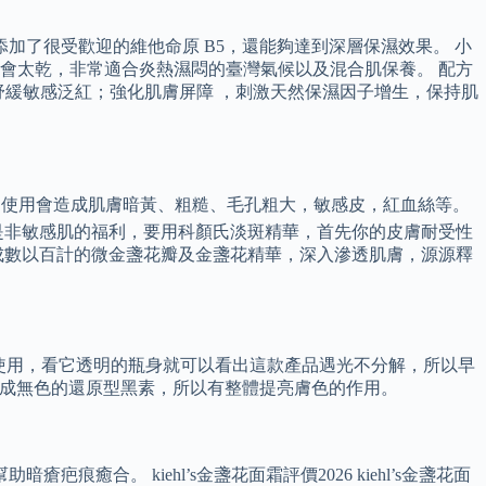
加了很受歡迎的維他命原 B5，還能夠達到深層保濕效果。 小
會太乾，非常適合炎熱濕悶的臺灣氣候以及混合肌保養。 配方
力，舒緩敏感泛紅；強化肌膚屏障 ，刺激天然保濕因子增生，保持肌
長期使用會造成肌膚暗黃、粗糙、毛孔粗大，敏感皮，紅血絲等。
是非敏感肌的福利，要用科顏氏淡斑精華，首先你的皮膚耐受性
成數以百計的微金盞花瓣及金盞花精華，深入滲透肌膚，源源釋
晚上使用，看它透明的瓶身就可以看出這款產品遇光不分解，所以早
變成無色的還原型黑素，所以有整體提亮膚色的作用。
。 kiehl’s金盞花面霜評價2026 kiehl’s金盞花面