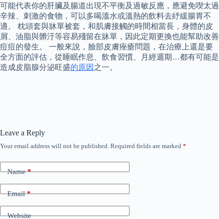
可能代表你的肝臟及腸道出現不平衡及過敏反應，應避免喫太過
辛辣、刺激的食物，可以多喝溫水或溫熱的飲料去紓緩腸胃不
適。 枕頭套與牀單被套，和肌膚接觸的時間相當長，身體的皮
屑、油脂與髒汙等容易殘留在牀單，因此定期更換也能幫助改善
痘痘的發生。 一般來說，臉部皮膚痤瘡問題，在治療上還是要
全方面的評估，從睡眠作息、飲食習慣、月經週期…都有可能是
造成皮脂腺分泌旺盛
的原因
之一。
Leave a Reply
Your email address will not be published.
Required fields are marked
*
Name
*
Email
*
Website