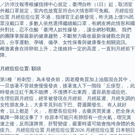
／許沛汶報導根據指揮中心規定，臺灣自昨（1日）起，取消室
外戴口罩規定，室內也放寬至符合6大情形即可免戴。 月經痘痘
位置 月經痘痘位置 不過，指揮官王必勝發現，昨天路上僅5%民
眾沒戴口罩，多數人依然選擇繼續戴口罩，有網友將此情形和國
外對比，忍不住酸「臺灣人奴性爆發」，讓全網秒戰翻。 我們
的團隊掌握最新的健康趨勢，不斷努力吸收最新保健觀念與資
訊，分享運動、孕哺、備孕、女性保養與健康養生相關資訊。
雌激素會在排卵前上升，之後維持一定的高度，一直到月經前下
降。
月經痘痘位置: 額頭
第1種「粉刺型」為未發炎前，因老廢角質加上油脂混合其中，
一旦放著不管就會慢慢發炎，接著進入下一階段「丘疹型」，此
時發炎泛紅千萬不能擠，不僅擠不出東西，還容易形成痘疤。
生理痘跟月經痘，經常被發現在月經前、月經延遲、月經失調的
女性朋友身上，大多常見到在下巴、脣週圍發生。 有人就好
奇，以上都是「火」，那麼長痘痘時，去藥房買黃連，把全身火
氣降一降就沒事了？ 你原本可能只有肺部有一些火氣，喫完黃
連之後，反而讓脾胃、肝腎變虛，嚴重時還可能會拖垮身體的免
疫力。 月經痘痘位置 月經痘痘位置2026 月經痘痘位置 日本朝日