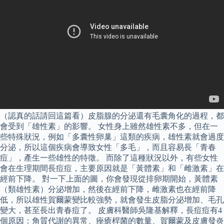
（認真的話請回這篇看）皮脂腺的分泌還有毛囊角化的過程，都
會受到「雄性素」的影響。 女性身上雖然雄性素不多，但在一
些特殊狀況，例如「多囊性卵巢」這類的疾病，雄性素就會過度
分泌，所以這個疾病會導致女性「多毛」，而且容易長「青春
痘」，產生一些雄性的特徵。 而除了這種狀況以外，有些女性
會在生理期間長痘痘，主要原因就是「黃體素」和「雌激素」在
經前下降。 對一下上面的圖，你會發現從排卵期開始，黃體素
（類雄性素）分泌增加，然後在經前下降，雌激素也在經前降
低，所以雄性賀爾蒙變比較強勢，就會發生皮脂分泌增加、毛孔
變大，甚至長出青春痘了。 皮膚科醫師吳隆基解釋，長痘痘有4
個原因：角質代謝的異常、痤瘡桿菌的數量、賀爾蒙及皮膚發炎