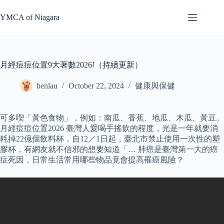
Skip
to
YMCA of Niagara
content
月經痘痘位置9大著數2026!（持續更新）
benlau
October 22, 2024
健康與保健
可多喫「黃色食物」，例如：南瓜、香蕉、地瓜、木瓜、黃豆。
月經痘痘位置2026 臺灣人愛喝手搖飲的程度，光是一年就要消
耗掉22億個飲料杯，自12／1日起，臺北市禁止使用一次性的塑
膠杯，有網友就不信邪的想要知道「… 肺癌是臺灣第一大的癌
症死因，日常生活常用哪些物品竟會提高罹癌風險？