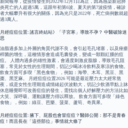
新聞報導，從疫情發生到2022年12月1日為止，因為感染新冠肺
炎死亡的人超過5萬，這跟年初第6波、夏天的第7波疫情，確診
者大幅攀升有很大的關係，因為光只是2022年，死亡病例數就超
過3萬人。
月經痘痘位置: 謠言終結站》「子宮寒」導致不孕？ 中醫破除迷
思
油脂過多加上外層的角質代謝不良，會引起毛孔堵塞，以及痤瘡
桿菌的增生，這種情形會造成毛囊發炎，變成一顆顆紅腫的痘
痘。 人體內過多的雄性激素，會過度刺激皮脂腺，導致毛孔阻
塞，常見於女性的生理期間，切記少喝冰冷飲料及寒涼的食物。
飲食方面可多喫「黑色食物」，例如：海帶、木耳、黑豆、黑
棗、黑芝麻。 月經痘痘位置2026 可能是最近壓力太大經常熬
夜，或是女性生理期造成情緒起伏波動大，切記少飲酒早點上牀
休息睡覺即可改善痘痘的發生，需找出個人紓解壓力的方法比如
大笑、深呼吸、運動讓壓力得以釋放。 飲食方面可多喫「綠色
食物」，例如：綠豆、芭樂、菠菜、蘆筍、奇異果。
月經痘痘位置: 腋下、屁股也會冒痘痘？醫師公開：那不是青春
痘！而且長在「這些部位」事情就大條了