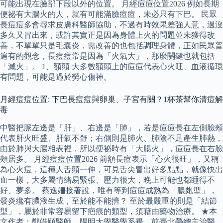
可能出現在臉部下段以外的位置。 月經痘痘位置2026 例如長期
便祕有大腸火的人，就有可能滿臉痘痘，未必只有下巴。 民眾
長痘痘多會尋求皮膚科醫師協助，不過有時效果差強人意，過沒
多久又冒出來，或許其實正是因為身體上火的問題並未獲得改
善，不單單只是毛囊炎，需改善的也包括調理身體，正如民眾普
遍有的觀念，長痘痘常是因為「火氣大」，那麼關鍵也就包括
「滅火」。 1、額頭 大多數額頭上的痘痘代表心火旺、血液循環
有問題，可能是過於勞心傷神。
月經痘痘位置: 下巴長痘痘與卵巢、子宮有關？1杯茶幫你清痘解
毒
中醫把脈左邊是「肝」、右邊是「肺」，若是痘痘長在左側臉頰
代表肝火旺盛、肝氣不舒；右側則是肺火、肺陰不足產生肺熱，
由於肺與大腸相表裡，所以便祕時有「大腸火」，痘痘長在右臉
頰居多。 月經痘痘位置2026 前額長痘表示「心火很旺」，又稱
為心火痘，這種人舌頭一伸，可見舌尖冒出好多點點，就像快出
血一樣，大多屬情緒易緊張、壓力很大，晚上可能也都睡得不
好、夢多。 蔡逸姍接著說，唯有等到痘痘成熟為「膿皰型」，
發炎纔有膿液生成，至於能不能擠？ 至於最嚴重的則是「結節
型」，屬於非常容易留下疤痕的類型，須藉由藥物治療。 ★本
文作者：鄭皓頤醫師，陽明大學醫學系畢，前臺北榮總主治醫