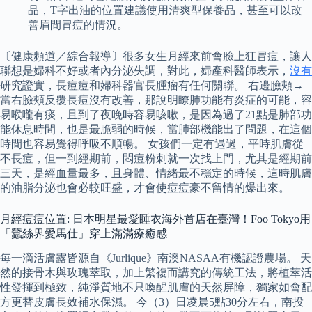
品，T字出油的位置建議使用清爽型保養品，甚至可以改
善眉間冒痘的情況。
〔健康頻道／綜合報導〕很多女生月經來前會臉上狂冒痘，讓人
聯想是婦科不好或者內分泌失調，對此，婦產科醫師表示，
沒有
研究證實，長痘痘和婦科器官長腫瘤有任何關聯。 右邊臉頰→
當右臉頰反覆長痘沒有改善，那說明瞭肺功能有炎症的可能，容
易喉嚨有痰，且到了夜晚時容易咳嗽，是因為過了21點是肺部功
能休息時間，也是最脆弱的時候，當肺部機能出了問題，在這個
時間也容易覺得呼吸不順暢。 女孩們一定有遇過，平時肌膚從
不長痘，但一到經期前，悶痘粉刺就一次找上門，尤其是經期前
三天，是經血量最多，且身體、情緒最不穩定的時候，這時肌膚
的油脂分泌也會必較旺盛，才會使痘痘豪不留情的爆出來。
月經痘痘位置: 日本明星最愛睡衣海外首店在臺灣！Foo Tokyo用
「蠶絲界愛馬仕」穿上滿滿療癒感
每一滴活膚露皆源自《Jurlique》南澳NASAA有機認證農場。 天
然的接骨木與玫瑰萃取，加上繁複而講究的傳統工法，將植萃活
性發揮到極致，純淨質地不只喚醒肌膚的天然屏障，獨家如會配
方更替皮膚長效補水保濕。 今（3）日凌晨5點30分左右，南投