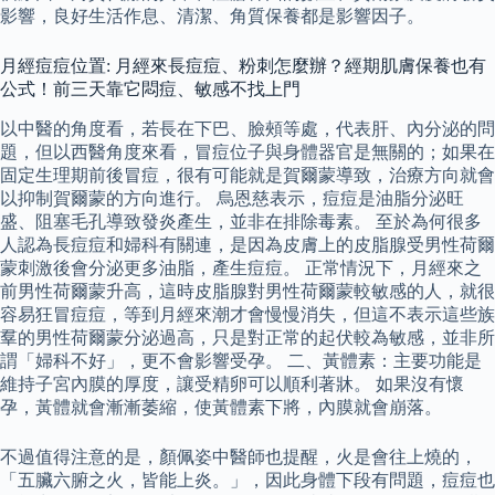
影響，良好生活作息、清潔、角質保養都是影響因子。
月經痘痘位置: 月經來長痘痘、粉刺怎麼辦？經期肌膚保養也有
公式！前三天靠它悶痘、敏感不找上門
以中醫的角度看，若長在下巴、臉頰等處，代表肝、內分泌的問
題，但以西醫角度來看，冒痘位子與身體器官是無關的；如果在
固定生理期前後冒痘，很有可能就是賀爾蒙導致，治療方向就會
以抑制賀爾蒙的方向進行。 烏恩慈表示，痘痘是油脂分泌旺
盛、阻塞毛孔導致發炎產生，並非在排除毒素。 至於為何很多
人認為長痘痘和婦科有關連，是因為皮膚上的皮脂腺受男性荷爾
蒙刺激後會分泌更多油脂，產生痘痘。 正常情況下，月經來之
前男性荷爾蒙升高，這時皮脂腺對男性荷爾蒙較敏感的人，就很
容易狂冒痘痘，等到月經來潮才會慢慢消失，但這不表示這些族
羣的男性荷爾蒙分泌過高，只是對正常的起伏較為敏感，並非所
謂「婦科不好」，更不會影響受孕。 二、黃體素：主要功能是
維持子宮內膜的厚度，讓受精卵可以順利著牀。 如果沒有懷
孕，黃體就會漸漸萎縮，使黃體素下將，內膜就會崩落。
不過值得注意的是，顏佩姿中醫師也提醒，火是會往上燒的，
「五臟六腑之火，皆能上炎。」，因此身體下段有問題，痘痘也