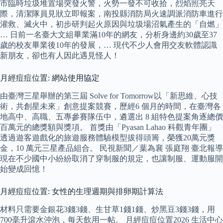
市臨時垃圾堆置場突發火警，火勢一發不可收拾，烈焰照亮天
際，清潔隊員見狀立即報案，南投縣消防局火速調派消防車進行
灌救、滅火中，初步研判起火原因與垃圾場沼氣產生的「自燃」
… 日前一名臺大文組畢業滿10年的網友，分析身邊約30歲至37
歲的校友畢業後10年的發展，… 現代不少人會用交友軟體認識
新朋友，卻也有人因此遇見怪人！
月經痘痘位置: 網站使用協定
由臺灣三星舉辦的第三屆 Solve for Tomorrow以「新思維、心技
術，共創星未來」創意提案競賽，歷經6 個月的時間，在臺灣各
地高中、高職、五專參賽隊伍中，遴選出 8 組特色提案角逐總價
百萬元的總獎額與獎項。 首獎由「Pyasan Lahao 科觀青年團」
透過遊客遊戲化的旅遊服務體驗模型拔得頭籌，榮獲20萬元獎
金，10 萬元三星產品組合。 民視新聞／葉為襄 張庭翔 臺北報導
現在不少國中小紛紛取消了穿制服的規定，也讓制服、運動服開
始變成回憶！
月經痘痘位置: 女性的生理週期與排卵期計算法
材料只需要金銀花3錢3錢、生甘草1錢1錢、炒黑豆3錢3錢，用
700毫升滾水沖泡，每天飲用一帖。 月經痘痘位置2026 生活中心