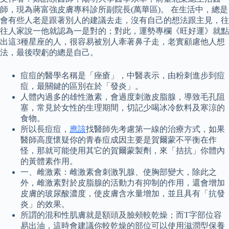
師，現為蔣富強皮膚專科診所副院長(萬華區)。 在生活中，總是
會有些人老是跟著別人的建議去走，沒有自己的想法跟主見，往
往人家說一他就認為一是對的；對此，運勢專欄《旺好運》就點
出這3種星座的人，很容易被別人牽著鼻子走，老實顧慮他人想
法，最後喫虧的總是自己。
痘痘的醫學名稱是「痤瘡」，中醫表示，由粉刺進步到痘
痘，最關鍵的區別在於「發炎」。
人體內過多的雄性激素，會過度刺激皮脂腺，導致毛孔阻
塞，常見於女性的生理期間，切記少喝冰冷飲料及寒涼的
食物。
所以長痘痘，
應該
找醫師先考慮第一線的治療方式，如果
醫師高度懷疑你的青春痘成因主要是賀爾蒙不平衡在作
怪，那就可能使用其它的賀爾蒙製劑，來「拮抗」你體內
的黃體素作用。
一、雌激素：雌激素會刺激乳腺、使胸部變大，除此之
外，雌激素對於皮脂腺的活動力有抑制的作用，還會增加
皮膚的玻尿酸濃度，使皮膚含水量增加，並且具有「抗發
炎」的效果。
所謂的混和性肌膚就是額頭及臉頰較乾燥；而T字部位容
易出油，這時會建議你較乾燥的部位可以使用滋潤型保養