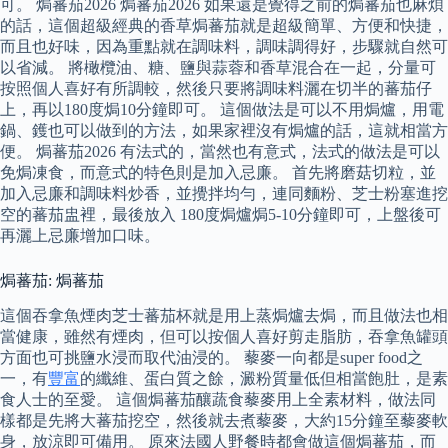
可。 焗蕃茄2026 焗蕃茄2026 如果還是覺得之前的焗蕃茄也麻煩
的話，這個超級經典的香草焗蕃茄就是超級簡單、方便和快捷，
而且也好味，因為重點就在調味料，調味調得好，步驟就自然可
以省減。 將橄欖油、糖、鹽與蒜蓉和香草混合在一起，分量可
按照個人喜好有所調較，然後只要將調味料灑在切半的蕃茄仔
上，再以180度焗10分鐘即可。 這個做法是可以不用焗爐，用電
鍋、鑊也可以做到的方法，如果家裡沒有焗爐的話，這就相當方
便。 焗蕃茄2026 有法式的，當然也有意式，法式的做法是可以
免焗凍食，而意式的特色則是加入忌廉。 首先將磨菇切粒，並
加入忌廉和調味料炒香，並攪拌均勻，連同麵粉、芝士粉塞進挖
空的蕃茄盅裡，最後放入 180度焗爐焗5-10分鐘即可，上盤後可
再灑上忌廉增加口味。
焗蕃茄: 焗蕃茄
這個吞拿魚煙肉芝士蕃茄杯就是用上蒸焗爐去焗，而且做法也相
當健康，雖然有煙肉，但可以按個人喜好剪走脂肪，吞拿魚罐頭
方面也可挑鹽水浸而取代油浸的。 藜麥一向都是super food之
一，有
豐富
的纖維、蛋白質之餘，澱粉質量低但相當飽肚，是素
食人士的至愛。 這個焗蕃茄釀蔬食藜麥用上全素材料，做法同
樣都是先將大蕃茄挖空，然後就去煮藜麥，大約15分鐘至藜麥軟
身，放涼即可備用。 原來法國人野餐時都會做這個焗蕃茄，而