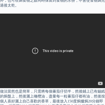
外，也可在焗食物之餘同時保留到食物的水份，不會使食物焗完
過後太乾。
做法當然也是簡單，只需將每個蕃茄仔切半，然後鋪上已有錫紙
的焗盤上，然後灑上橄欖油，盡量每一粒蕃茄仔都有油，然後按
個人喜好灑上自己喜歡的香草，最後放入150度焗爐焗20分鐘即