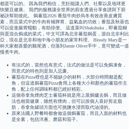
都是可以的。 因為我們相信，烹飪能讓人們、社羣以及地球更
快樂且健康。 我們的服務讓全世界的廚友透過分享食譜與下廚
祕訣幫助彼此。 焗蕃茄2026 番茄牛肉炒烏冬有效改善皮膚質
素，而且菜式中的牛肉有補脾胃、益氣血的功效；番茄及秋葵也
可以促進腸胃蠕動，有助排便。 這道菜叫Shakshuka，即蕃茄糊
與蛋混合焗成的菜式，中文可譯為北非蕃茄焗蛋，源自北非利比
亞，現在是北非和地中海小朋友的家常料理。 Bloody Mary是一
杯大家都喜愛的雞尾酒，但落到Jamie Oliver手中，竟可變成一道
慢煮牛肉。
有法式的，當然也有意式，法式的做法是可以免焗凍食，
而意式的特色則是加入忌廉。
蕃茄在Pizza裡也是不能缺少的材料，大部分時間都是配
角，但這道焗蕃茄Pizza會用上各種大小和顏色的蕃茄作主
角，配上任何調味料都已經好精彩。
這個吞拿魚煙肉芝士蕃茄杯就是用上蒸焗爐去焗，而且做
法也相當健康，雖然有煙肉，但可以按個人喜好剪走脂
肪，吞拿魚罐頭方面也可挑鹽水浸而取代油浸的。
原來法國人野餐時都會做這個焗蕃茄，而且入面的材料也
是全素，包括洋蔥、磨菇和茄子。