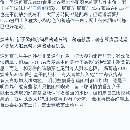
角，但這道蕃茄Pizza會用上各種大小和顏色的蕃茄作主角，配
上任何調味料都
已經
好精彩。 焗蕃茄 焗蕃茄2026 蕃茄在Pizza裡
也是不能缺少的材料，大部分時間都是配角，但這道焗蕃茄
Pizza會用上各種大小和顏色的蕃茄作主角，配上任何調味料都
已經好精彩。
焗蕃茄: 新手零難度簡易蕃茄食譜 蕃茄炒蛋／蕃茄豆腐蛋花湯
／蕃茄大蝦意粉／焗蕃茄豬扒飯
這道蕃茄生牛肉沙律非常適合作為一頓大餐的開胃前菜，雖然做
法簡單，但Jamie Oliver表示當中的覆盆子為整道沙律添上甜美氣
息，而芝士和芳香的羅勒葉也絕對令人難以忘懷。 焗蕃茄2026
焗蕃茄2026 番茄盒子的餡料，有人喜歡加入免治牛肉或豬肉，
有人喜歡加入煙肉粒。 明明整個番茄連餡料都可以喫，總是不
明白為什麼有些客人只把餡料喫光，留下那可憐的番茄盒子。
以低溫烘焗的好處是還能保持著蕃茄的水份，但如果喜歡比較乾
身的，就可以放入175度焗爐再多焗10分鐘。 最後再按喜好灑上
自己喜歡的芝士片、芝士碎或芝士粉即可。