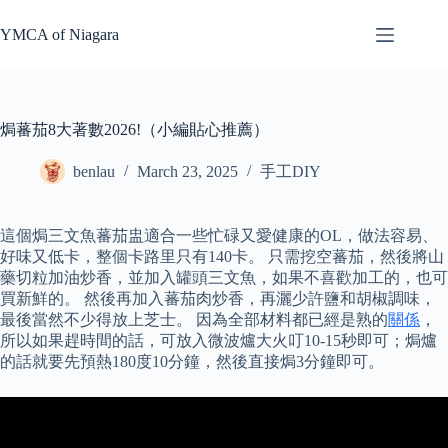
Skip
to
YMCA of Niagara
content
焗蕃茄8大著數2026!（小編貼心推薦）
benlau
March 23, 2025
手工DIY
這個焗三文魚蕃茄盅適合一些忙碌又愛健康的OL，做法容易、
好味又低卡，整個卡路里只有140卡。 只需挖空蕃茄，然後將山
藥切粒加油炒香，並加入罐頭三文魚，如果不喜歡加工的，也可
買新鮮的。 然後再加入蕃茄肉炒香，再灑少許鹽和胡椒調味，
最後當然不少得放上芝士。 因為全部材料都已經是熟的
關係
，
所以如果趕時間的話，可放入微波爐大火叮10-15秒即可；焗爐
的話就要先預熱180度10分鐘，然後直接焗3分鐘即可。