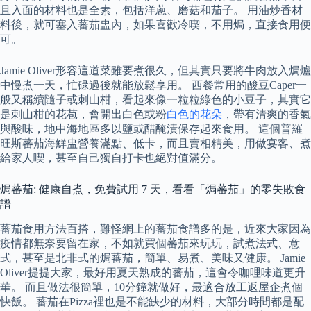
且入面的材料也是全素，包括洋蔥、磨菇和茄子。 用油炒香材
料後，就可塞入蕃茄盅內，如果喜歡冷喫，不用焗，直接食用便
可。
Jamie Oliver形容這道菜雖要煮很久，但其實只要將牛肉放入焗爐
中慢煮一天，忙碌過後就能放鬆享用。 西餐常用的酸豆Caper一
般又稱續隨子或刺山柑，看起來像一粒粒綠色的小豆子，其實它
是刺山柑的花苞，會開出白色或粉
白色的花朵
，帶有清爽的香氣
與酸味，地中海地區多以鹽或醋醃漬保存起來食用。 這個普羅
旺斯蕃茄海鮮盅營養滿點、低卡，而且賣相精美，用做宴客、煮
給家人喫，甚至自己獨自打卡也絕對值滿分。
焗蕃茄: 健康自煮，免費試用 7 天，看看「焗蕃茄」的零失敗食
譜
蕃茄食用方法百搭，難怪網上的蕃茄食譜多的是，近來大家因為
疫情都無奈要留在家，不如就買個蕃茄來玩玩，試煮法式、意
式，甚至是北非式的焗蕃茄，簡單、易煮、美味又健康。 Jamie
Oliver提提大家，最好用夏天熟成的蕃茄，這會令咖哩味道更升
華。 而且做法很簡單，10分鐘就做好，最適合放工返屋企煮個
快飯。 蕃茄在Pizza裡也是不能缺少的材料，大部分時間都是配