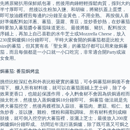
先將原豬扒用保鮮紙包著，然後用肉錘輕輕揼鬆肉質，揼到大約
半寸厚即可。 然後以生粉加入鹽、和胡椒，將豬扒蓋上蛋漿，
即可放油鑊裡煎每邊約2分鐘至金黃色，不用全熟。 再按個人喜
好準備配料如洋蔥、蕃茄、菠蘿、青豆，並炒香炒熱，在炒蕃茄
時要加入蕃茄醬令蕃茄味道更出。 最後將飯、豬扒、配料按次
序鋪上，再加上自己喜歡的水牛芝士或Mozzrella Cheese，放入
230度焗爐焗10分鐘即可。 平時大家食開的焗蕃茄都是比較大
size的蕃茄，但其實有名「聖女果」的蕃茄仔都可以用來做焗蕃
茄，而且每個都是一小口就一小口吃完，非常適合開Party或淑
女食用。
焗蕃茄: 番茄焗烤盅
挑些比較深紅色和外表比較硬實的蕃茄，可令焗蕃茄杯焗後不會
塌下。 釀入所有材料後，就可以在蕃茄面鋪上芝士碎，除了令
效果更香口，也能起保護作用，令入麪食材不會因為烘焗過程而
抽太乾水，然後放入蒸焗爐焗18分鐘即可。 焗蕃茄 做法就是先
將大蕃茄挖空，然後再鑊裡加入蒜頭、蕃茄肉、磨菇、蝦仁、魷
魚炒香，並以鹽、雞粉、慄粉和羅勒調味。 所有材料煮到成糊
狀後，就可倒入挖空的大蕃茄裡，並灑上芝士，最後放入200度
焗爐焗8分鐘即成。 坊間近年流行蒸焗爐，除了既可蒸又可焗之