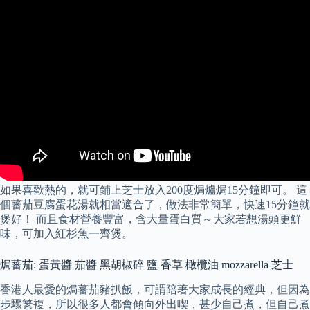
如果喜歡熱的，就可鋪上芝士放入200度焗爐焗15分鐘即可。 這
個蕃茄豆腐蛋花湯就相當適合了，做法非常簡單，快速15分鐘就
煲好！ 而且食材營養豐富，含大量蛋白質～大家若想湯頭更鮮
味，可加入紅杉魚一齊煲。
焗蕃茄: 蛋黃醬 茄醬 黑胡椒碎 鹽 香草 橄欖油 mozzarella 芝士
香港人最愛的焗蕃茄豬扒飯，可謂陪著大家成長的經典，但因為
步驟繁複，所以很多人都會傾向外出喫，甚少自己煮，但自己煮