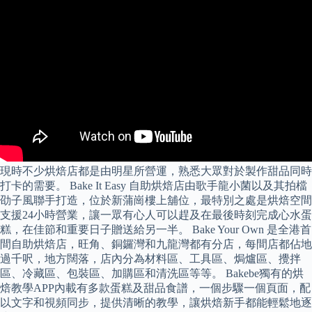
現時不少烘焙店都是由明星所營運，熟悉大眾對於製作甜品同時
打卡的需要。 Bake It Easy 自助烘焙店由歌手龍小菌以及其拍檔
劭子風聯手打造，位於新蒲崗樓上舖位，最特別之處是烘焙空間
支援24小時營業，讓一眾有心人可以趕及在最後時刻完成心水蛋
糕，在佳節和重要日子贈送給另一半。 Bake Your Own 是全港首
間自助烘焙店，旺角、銅鑼灣和九龍灣都有分店，每間店都佔地
過千呎，地方闊落，店內分為材料區、工具區、焗爐區、攪拌
區、冷藏區、包裝區、加購區和清洗區等等。 Bakebe獨有的烘
焙教學APP內載有多款蛋糕及甜品食譜，一個步驟一個頁面，配
以文字和視頻同步，提供清晰的教學，讓烘焙新手都能輕鬆地逐