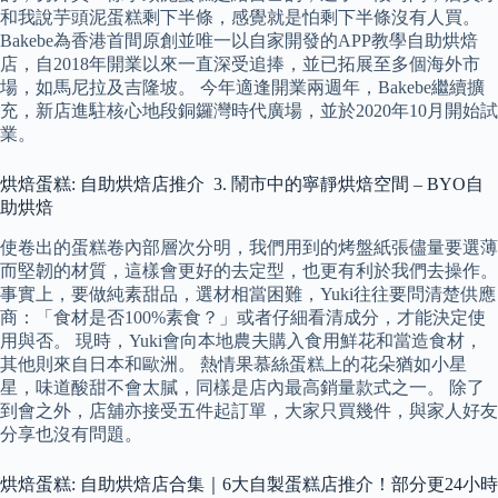
和我說芋頭泥蛋糕剩下半條，感覺就是怕剩下半條沒有人買。
Bakebe為香港首間原創並唯一以自家開發的APP教學自助烘焙
店，自2018年開業以來一直深受追捧，並已拓展至多個海外市
場，如馬尼拉及吉隆坡。 今年適逢開業兩週年，Bakebe繼續擴
充，新店進駐核心地段銅鑼灣時代廣場，並於2020年10月開始試
業。
烘焙蛋糕: 自助烘焙店推介 3. 鬧市中的寧靜烘焙空間 – BYO自
助烘焙
使卷出的蛋糕卷內部層次分明，我們用到的烤盤紙張儘量要選薄
而堅韌的材質，這樣會更好的去定型，也更有利於我們去操作。
事實上，要做純素甜品，選材相當困難，Yuki往往要問清楚供應
商：「食材是否100%素食？」或者仔細看清成分，才能決定使
用與否。 現時，Yuki會向本地農夫購入食用鮮花和當造食材，
其他則來自日本和歐洲。 熱情果慕絲蛋糕上的花朵猶如小星
星，味道酸甜不會太膩，同樣是店內最高銷量款式之一。 除了
到會之外，店舖亦接受五件起訂單，大家只買幾件，與家人好友
分享也沒有問題。
烘焙蛋糕: 自助烘焙店合集｜6大自製蛋糕店推介！部分更24小時