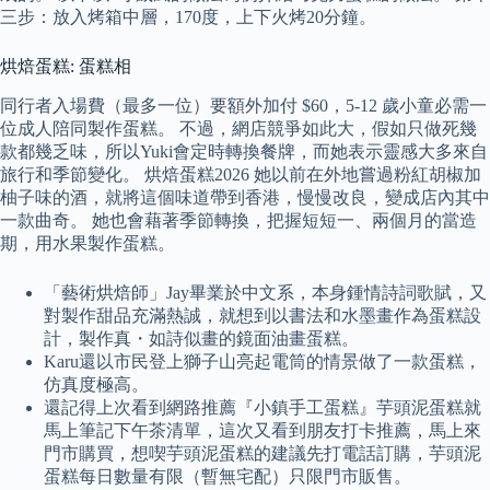
三步：放入烤箱中層，170度，上下火烤20分鐘。
烘焙蛋糕: 蛋糕相
同行者入場費（最多一位）要額外加付 $60，5-12 歲小童必需一
位成人陪同製作蛋糕。 不過，網店競爭如此大，假如只做死幾
款都幾乏味，所以Yuki會定時轉換餐牌，而她表示靈感大多來自
旅行和季節變化。 烘焙蛋糕2026 她以前在外地嘗過粉紅胡椒加
柚子味的酒，就將這個味道帶到香港，慢慢改良，變成店內其中
一款曲奇。 她也會藉著季節轉換，把握短短一、兩個月的當造
期，用水果製作蛋糕。
「藝術烘焙師」Jay畢業於中文系，本身鍾情詩詞歌賦，又
對製作甜品充滿熱誠，就想到以書法和水墨畫作為蛋糕設
計，製作真・如詩似畫的鏡面油畫蛋糕。
Karu還以市民登上獅子山亮起電筒的情景做了一款蛋糕，
仿真度極高。
還記得上次看到網路推薦『小鎮手工蛋糕』芋頭泥蛋糕就
馬上筆記下午茶清單，這次又看到朋友打卡推薦，馬上來
門市購買，想喫芋頭泥蛋糕的建議先打電話訂購，芋頭泥
蛋糕每日數量有限（暫無宅配）只限門市販售。