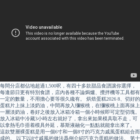
每間分店都佔地超過1,500呎，有四十多款甜品食譜讓你選擇，
每逢節日更有特別食譜，店內各種不論焗爐、攪拌機等工具都有
一定的數量，不用擔心要等很久纔有。 烘焙蛋糕2026 8、切好的
蛋糕片上抹上淡奶油，中間再放入獼猴桃，在獼猴桃上面再抹上
一層淡奶油，卷好之後放入冰箱冷箱一個小時候即可定型切塊。
放入冰箱中冷藏3小時左右就好了，拿出來如果模具取不走，可
以拿熱毛巾捂着模具外延，慕斯液融化一點點就能拿出來了。
這款雙層裸蛋糕是用一個6寸和一個8寸的巧克力戚風蛋糕組合而
成的。 以下以8寸戚風的做法爲例介紹巧克力蛋糕的做法。 第十