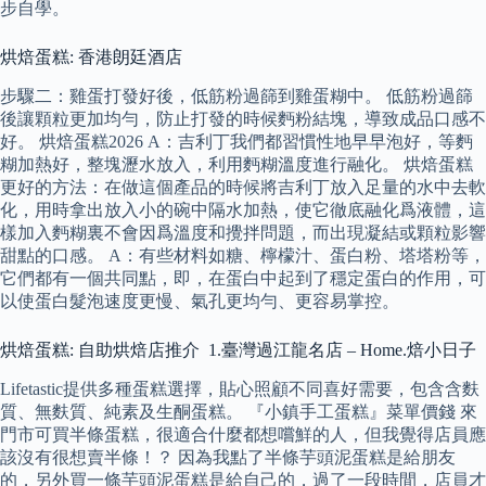
步自學。
烘焙蛋糕: 香港朗廷酒店
步驟二：雞蛋打發好後，低筋粉過篩到雞蛋糊中。 低筋粉過篩
後讓顆粒更加均勻，防止打發的時候麪粉結塊，導致成品口感不
好。 烘焙蛋糕2026 A：吉利丁我們都習慣性地早早泡好，等麪
糊加熱好，整塊瀝水放入，利用麪糊溫度進行融化。 烘焙蛋糕
更好的方法：在做這個產品的時候將吉利丁放入足量的水中去軟
化，用時拿出放入小的碗中隔水加熱，使它徹底融化爲液體，這
樣加入麪糊裏不會因爲溫度和攪拌問題，而出現凝結或顆粒影響
甜點的口感。 A：有些材料如糖、檸檬汁、蛋白粉、塔塔粉等，
它們都有一個共同點，即，在蛋白中起到了穩定蛋白的作用，可
以使蛋白髮泡速度更慢、氣孔更均勻、更容易掌控。
烘焙蛋糕: 自助烘焙店推介 1.臺灣過江龍名店 – Home.焙小日子
Lifetastic提供多種蛋糕選擇，貼心照顧不同喜好需要，包含含麩
質、無麩質、純素及生酮蛋糕。 『小鎮手工蛋糕』菜單價錢 來
門市可買半條蛋糕，很適合什麼都想嚐鮮的人，但我覺得店員應
該沒有很想賣半條！？ 因為我點了半條芋頭泥蛋糕是給朋友
的，另外買一條芋頭泥蛋糕是給自己的，過了一段時間，店員才