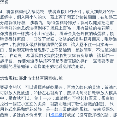
營業
4、將蛋糕糊倒入裱花袋，或者直接用勺子舀，放入加熱好的平
底鍋中，倒入兩小勺的水，蓋上蓋子悶五分鐘後翻面，在加熱三
分鐘就做好啦。 步驟九：等待蛋糕冷卻好，就可以開始把之前
準備好的南瓜奶油擠到杯子蛋糕上面咯！ 用有齒紋的裱花嘴，
像擠雪糕一樣擠出小山峯形狀。 看著金黃色外皮的磅蛋糕，頓
時覺得好療癒，一口咬下蛋糕，淡淡的奶香味撲鼻而來，咀嚼過
程中，扎實卻又帶點檸檬清香的蛋糕，讓人忍不住一口接著一
口，當你喫完時會發現盤子上不留油漬，是款簡單、不油膩的甜
點。 在這裏，希望我們收集的乾貨對大家有所幫助，讓我們一
起學習。 你要知道學烘焙不僅是學習實際的操作，還需要學習
相關的理論知識，這樣能有效地避免踩坑犯錯。
烘焙蛋糕: 臺北市士林區國泰街3號
要硬度的話，可以選擇將餅乾壓碎，再放入軟化的黃油，黃油也
可以放入微波爐，20秒左右就夠了，攪拌均勻將餅乾碎放入模具
中，壓實就可以。 第十一步：繼續攪打至提起打蛋器，蛋白能
拉出一個短小直立的尖角，就說明達到了乾性發泡的狀態。 只
用各式水果和鮮花裝飾，是一款非常健康的蛋糕。 先南瓜隔水
蒸熟，多餘的水倒出來，用
攪拌機
打成泥（沒有攪拌機的話，那