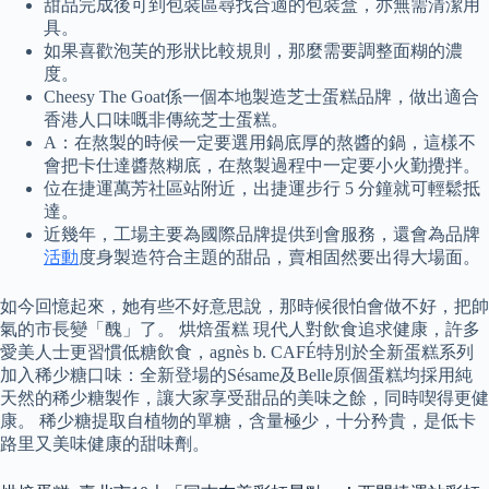
甜品完成後可到包裝區尋找合適的包裝盒，亦無需清潔用
具。
如果喜歡泡芙的形狀比較規則，那麼需要調整面糊的濃
度。
Cheesy The Goat係一個本地製造芝士蛋糕品牌，做出適合
香港人口味嘅非傳統芝士蛋糕。
A：在熬製的時候一定要選用鍋底厚的熬醬的鍋，這樣不
會把卡仕達醬熬糊底，在熬製過程中一定要小火勤攪拌。
位在捷運萬芳社區站附近，出捷運步行 5 分鐘就可輕鬆抵
達。
近幾年，工場主要為國際品牌提供到會服務，還會為品牌
活動
度身製造符合主題的甜品，賣相固然要出得大場面。
如今回憶起來，她有些不好意思說，那時候很怕會做不好，把帥
氣的市長變「醜」了。 烘焙蛋糕 現代人對飲食追求健康，許多
愛美人士更習慣低糖飲食，agnès b. CAFÉ特別於全新蛋糕系列
加入稀少糖口味：全新登場的Sésame及Belle原個蛋糕均採用純
天然的稀少糖製作，讓大家享受甜品的美味之餘，同時喫得更健
康。 稀少糖提取自植物的單糖，含量極少，十分矜貴，是低卡
路里又美味健康的甜味劑。