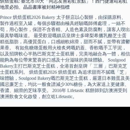
烘焙蛋糕: 臺北市10大「同志友善彩虹景點」！西門捷運站彩虹
地景必拍、晶晶書庫被封精神指標
Prince 烘焙蛋糕2026 Bakery 太子餅店以心製餅，由採購原料、
製作過程至入罐，每個步驟都由極具經驗嘅師傅處理，一絲不
苟，用心製作，保證不含香精、人造色素及防腐劑，讓客人喫出
最真摰嘅味道。 最受歡迎嘅鎮店皇牌士多啤梨希臘乳酪芝士蛋
糕低脂肪，高優質蛋白，口感細軟綿滑，甜而不膩，並帶有濃鬱
果香。 有如焦糖燉蛋般用火槍炙烤嘅奶蓋、香軟嘅手工芋泥，
以及招牌軟心半熟巴斯克芝士蛋糕層，完美地融合為一體，相信
能夠為每位帶來驚喜的口感及十分滋味的美味體驗。 Soulgood
Bakery主打巴斯克芝士蛋糕，全港首創皇牌「 三層 」巴斯克芝
士蛋糕系列。 烘焙蛋糕2026 烘焙蛋糕 為追求甜而不膩嘅「芝」
味體驗，Soulgood Bakery嘅巴斯克芝士蛋糕，嚴選日本雞蛋及美
國忌廉芝士，均比一般食譜減少30%糖份，為大家送上更健康、
香濃、細滑的芝味享受。 2016年 Lifetastic 糕餅師到訪澳洲受到
澳洲飲食文化啟發，創立咗Lifetastic。