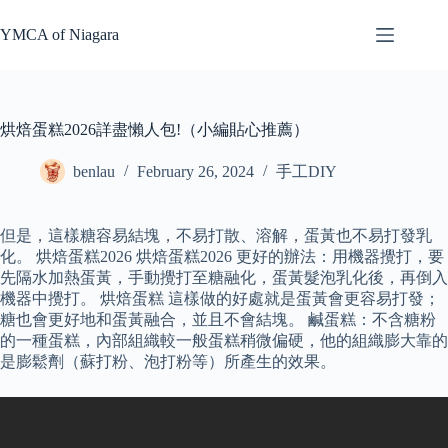
Skip
to
YMCA of Niagara
content
烘焙蛋糕2026詳盡懶人包!（小編貼心推薦）
benlau
February 26, 2024
手工DIY
但是，這樣糖容易結塊，不易打散、溶解，蛋黃也不易打發乳
化。 烘焙蛋糕2026 烘焙蛋糕2026 更好的辦法：用機器攪打，要
先隔水加熱蛋黃，手動攪打至糖融化，蛋黃髮泡乳化後，再倒入
機器中攪打。 烘焙蛋糕 這樣做的好處就是蛋黃會更容易打發；
糖也會更好地和蛋黃融合，並且不會結塊。 鹹蛋糕：不含糖粉
的一種蛋糕，內部組織較一般蛋糕稍微偏硬，他的組織膨大靠的
是膨鬆劑（蘇打粉、泡打粉等）所產生的效果。