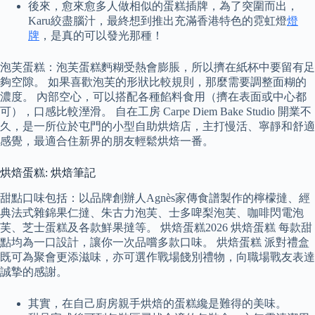
後來，愈來愈多人做相似的蛋糕插牌，為了突圍而出，
Karu絞盡腦汁，最終想到推出充滿香港特色的霓虹燈
燈
牌
，是真的可以發光那種！
泡芙蛋糕：泡芙蛋糕麪糊受熱會膨脹，所以擠在紙杯中要留有足
夠空隙。 如果喜歡泡芙的形狀比較規則，那麼需要調整面糊的
濃度。 內部空心，可以搭配各種餡料食用（擠在表面或中心都
可），口感比較溼滑。 自在工房 Carpe Diem Bake Studio 開業不
久，是一所位於屯門的小型自助烘焙店，主打慢活、寧靜和舒適
感覺，最適合住新界的朋友輕鬆烘焙一番。
烘焙蛋糕: 烘焙筆記
甜點口味包括：以品牌創辦人Agnès家傳食譜製作的檸檬撻、經
典法式雜錦果仁撻、朱古力泡芙、士多啤梨泡芙、咖啡閃電泡
芙、芝士蛋糕及各款鮮果撻等。 烘焙蛋糕2026 烘焙蛋糕 每款甜
點均為一口設計，讓你一次品嚐多款口味。 烘焙蛋糕 派對禮盒
既可為聚會更添滋味，亦可選作戰場餞別禮物，向職場戰友表達
誠摯的感謝。
其實，在自己廚房親手烘焙的蛋糕纔是難得的美味。