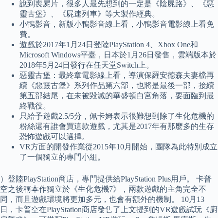
說到喪屍片，很多人最先想到的一定是《陰屍路》、《惡
靈古堡》、《屍速列車》等大製作經典。
小鴨影音，新版小鴨影音線上看，小鴨影音電影線上看免
費。
遊戲於2017年1月24日登陸PlayStation 4、Xbox One和
Microsoft Windows平臺，日本於1月26日發售，雲端版本於
2018年5月24日發行在任天堂Switch上。
惡靈古堡：最終章電影線上看，導演保羅安德森夫妻檔再
續《惡靈古堡》系列作品第六部，也將是最後一部，接續
第五部結尾，在未被毀滅的華盛頓白宮角落，要面臨到最
終戰役。
只給予遊戲2.5/5分，佩卡姆表示很難想到除了生化危機的
粉絲還有誰會買這款遊戲，尤其是2017年有那麼多的生存
恐怖遊戲可以選擇。
VR方面的開發作業從2015年10月開始，團隊為此特別成立
了一個獨立的專門小組。
）登陸PlayStation商店，專門提供給PlayStation Plus用戶。 卡普
空之後稱本作獨立於《生化危機7》，兩款遊戲的主角完全不
同，而且遊戲環境將更加多元，也會有額外的機制。 10月13
日，卡普空在PlayStation商店發售了上文提到的VR遊戲試玩《廚