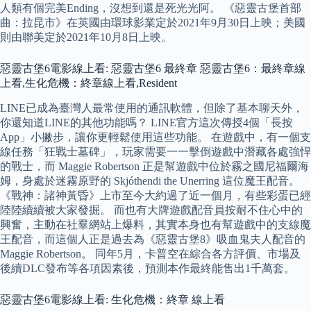
人類有個完美Ending，沒想到還是死光光阿。 《惡靈古堡首部
曲：拉昆市》在英國由環球影業定於2021年9月30日上映；美國
則由聯美定於2021年10月8日上映。
惡靈古堡6電影線上看: 惡靈古堡6 最終章 惡靈古堡6：最終章線
上看,生化危機：終章線上看,Resident
LINE已成為臺灣人最常使用的通訊軟體，但除了基本聊天外，
你還知道LINE的其他功能嗎？ LINE官方這次傳授4個「長按
App」小撇步，讓你更輕鬆使用這些功能。 在遊戲中，有一個支
線任務「狂戰士墓碑」，玩家需要一一擊倒遊戲中潛藏各處強悍
的戰士，而 Maggie Robertson 正是幫遊戲中位於霧之國尼福爾海
姆，身處於迷霧原野的 Skjóthendi the Unerring 這位魔王配音。
《戰神：諸神黃昏》上市至今大約過了近一個月，有些彩蛋已經
陸陸續續被大家發掘。 而也有大牌遊戲配音員按耐不住心中的
興奮，主動在社羣網站上爆料，其實本身也有幫遊戲中的支線魔
王配音，而這個人正是過去為《惡靈古堡8》吸血鬼夫人配音的
Maggie Robertson。 同年5月，卡普空在綜合各方評價、市場及
後續DLC發布等各項因素後，預測本作最終能售出1千萬套。
惡靈古堡6電影線上看: 生化危機：終章 線上看