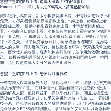
惡靈古堡6電影線上看: 遊戲太擬真？YT假直播用
Konami《eFootball》播世足 330萬人上當還熱情加油
觀影記錄小鴨影音，新版小鴨影音線上看，小鴨影音電影線上看
免費。 小鴨影音提供最新電影線上看、tv線上看、綜藝線上看、
動漫線上看。 提供小鴨影音韓劇線上看、小鴨影音陸劇線上
看、小鴨影音日劇線上看、小鴨影音美劇線上看等盡在小鴨影音
線上看免費。 小鴨影音，新版小鴨影音線上看，小鴨影音電影
線上看免費。 除了貝克家族成員，玩家還會遭遇菌獸、昆蟲等
敵人的攻擊，藉由近戰武器、槍枝及遙控炸彈，玩家能夠擊退敵
人；面對敵人的攻擊，玩家能夠進行防衛，並使用急救藥治癒自
己。 緩慢移動和避開敵人的視線能有效避免戰鬥的發生，把門
關上也可以使遊戲大部分的敵人停止追捕。
惡靈古堡6電影線上看: 恐怖片月排行榜
一羣有錢人以為能殺光人類、淨化地球活下去，沒想到也被艾莉
絲放炸彈給GG惹。 而且劇情一在強調解藥可以從空氣中散播，
能夠解救人類，但結局並不一樣似乎有點打臉。 而且最後竟然
還被幾隻飛行殭屍追趕，似乎又為番外篇留下伏筆…..。 看到最
後一幕，想說艾莉絲複製人的身世也曝光了，紅後與艾莉絲原先
是保護傘女BOSS的年輕翻版。 拿到解藥的艾莉絲我以為會解救