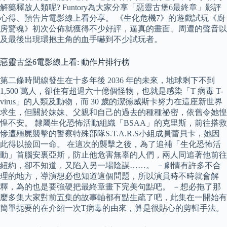
解藥釋放人類呢? Funtory為大家分享「惡靈古堡6最終章」影評
心得、預告片電影線上看分享。 《生化危機7》的遊戲試玩《廚
房驚魂》初次公佈就獲得不少好評，逼真的畫面、周遭的聲音以
及最後出現環抱主角的血手嚇到不少試玩者。
惡靈古堡6電影線上看: 動作片排行榜
第二條時間線發生在十多年後 2036 年的未來，地球剩下不到
1,500 萬人，卻住有超過六十億個怪物，也就是感染「T 病毒 T-
virus」的人類及動物，而 30 歲的潔德威斯卡努力在這座新世界
求生，但關於妹妹、父親和自己的過去的種種祕密，依舊令她惶
惶不安。 隸屬生化恐怖活動組織「BSAA」的克里斯，前往搭救
慘遭殭屍襲擊的警察特殊部隊S.T.A.R.S小組成員蕾貝卡，她因
此得以撿回一命。 在這次的襲擊之後，為了追補「生化恐怖活
動」首腦安裏亞斯，防止他危害無辜的人們，兩人同追著他前往
紐約，卻不知道，又陷入另一場陰謀……。 －劇情有許多不合
理的地方，導演想必也知道這個問題，所以演員時不時就會解
釋，為的也是要強硬把最終章畫下完美句點吧。 －想必拖了那
麼多集大家對前五集的故事軸都有點生疏了吧，此集在一開始有
簡單扼要的在介紹一次T病毒的由來，算是很貼心的剪輯手法。