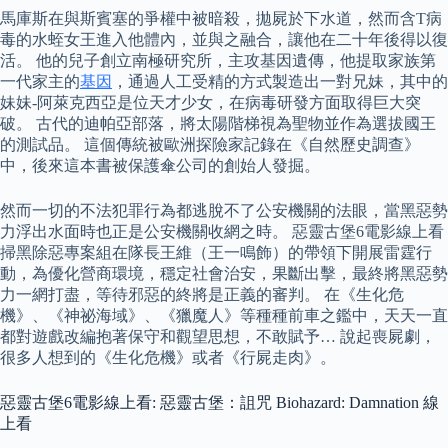
馬庫斯在與斯賓塞的爭權中被暗殺，拋屍於下水道，然而含T病
毒的水蛭女王進入他體內，並與之融合，讓他在二十年後得以復
活。 他的兒子創立南極研究所，主攻基因遺傳，他提取家族第
一代家主的
基因
，通過人工受精的方式製造出一對兄妹，其中的
妹妹-阿萊克西亞是位天才少女，在病毒研發方面取得巨大突
破。 古代的迪帕亞部落，將太陽階梯視為聖物並作為選拔國王
的測試品。 這個傳統被歐洲探險家記錄在《自然歷史調查》
中，後來這本書被保護傘公司的創始人發掘。
然而一切的不法犯罪行為都逃脫不了公安機關的法眼，當黑惡勢
力浮出水面時也正是公安機關收網之時。 惡靈古堡6電影線上看
掃黑除惡專案組在隊長王維（王一鳴飾）的帶領下開展雷霆行
動，為優化營商環境，穩定社會治安，果斷出擊，最終將黑惡勢
力一網打盡，等待邪惡的終將是正義的審判。 在《生化危
機》、《神祕海域》、《獵魔人》等種種前車之鑑中，天天一直
都對遊戲改編抱著保守和觀望思想，不敢賦予… 說起喪屍劇，
很多人想到的《生化危機》或者《行屍走肉》。
惡靈古堡6電影線上看: 惡靈古堡：詛咒 Biohazard: Damnation 線
上看