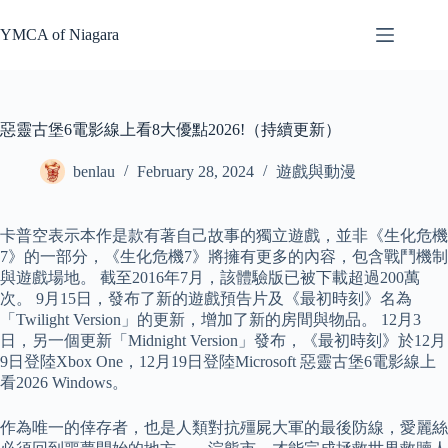
Skip
to
YMCA of Niagara
content
惡靈古堡6電影線上看8大優點2026!（持續更新）
benlau
February 28, 2024
遊戲與動漫
卡普空表示本作是款有著自己故事的獨立遊戲，並非《生化危機
7》的一部分，《生化危機7》將擁有更多的內容，包含戰鬥機制
與遊戲場地。 截至2016年7月，該體驗版已被下載超過200萬
次。 9月15日，發布了新的遊戲預告片及《最初時刻》名為
「Twilight Version」的更新，增加了新的房間與物品。 12月3
日，另一個更新「Midnight Version」發布，《最初時刻》於12月
9日登陸Xbox One，12月19日登陸Microsoft 惡靈古堡6電影線上
看2026 Windows。
作為唯一的倖存者，也是人類對抗殭屍大軍的最後防線，愛麗絲