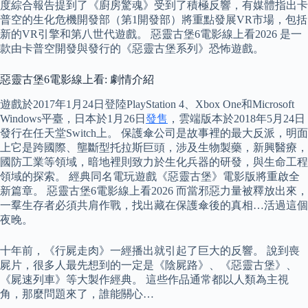
度綜合報告提到了《廚房驚魂》受到了積極反響，有媒體指出卡
普空的生化危機開發部（第1開發部）將重點發展VR市場，包括
新的VR引擎和第八世代遊戲。 惡靈古堡6電影線上看2026 是一
款由卡普空開發與發行的《惡靈古堡系列》恐怖遊戲。
惡靈古堡6電影線上看: 劇情介紹
遊戲於2017年1月24日登陸PlayStation 4、Xbox One和Microsoft
Windows平臺，日本於1月26日
發售
，雲端版本於2018年5月24日
發行在任天堂Switch上。 保護傘公司是故事裡的最大反派，明面
上它是跨國際、壟斷型托拉斯巨頭，涉及生物製藥，新興醫療，
國防工業等領域，暗地裡則致力於生化兵器的研發，與生命工程
領域的探索。 經典同名電玩遊戲《惡靈古堡》電影版將重啟全
新篇章。 惡靈古堡6電影線上看2026 而當邪惡力量被釋放出來，
一羣生存者必須共肩作戰，找出藏在保護傘後的真相…活過這個
夜晚。
十年前，《行屍走肉》一經播出就引起了巨大的反響。 說到喪
屍片，很多人最先想到的一定是《陰屍路》、《惡靈古堡》、
《屍速列車》等大製作經典。 這些作品通常都以人類為主視
角，那麼問題來了，誰能關心…