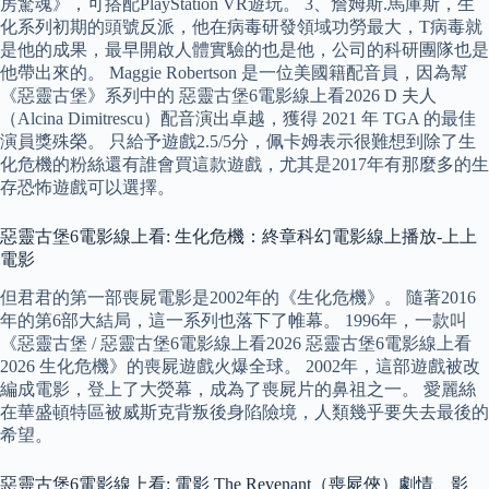
房驚魂》，可搭配PlayStation VR遊玩。 3、詹姆斯.馬庫斯，生
化系列初期的頭號反派，他在病毒研發領域功勞最大，T病毒就
是他的成果，最早開啟人體實驗的也是他，公司的科研團隊也是
他帶出來的。 Maggie Robertson 是一位美國籍配音員，因為幫
《惡靈古堡》系列中的 惡靈古堡6電影線上看2026 D 夫人
（Alcina Dimitrescu）配音演出卓越，獲得 2021 年 TGA 的最佳
演員獎殊榮。 只給予遊戲2.5/5分，佩卡姆表示很難想到除了生
化危機的粉絲還有誰會買這款遊戲，尤其是2017年有那麼多的生
存恐怖遊戲可以選擇。
惡靈古堡6電影線上看: 生化危機：終章科幻電影線上播放-上上
電影
但君君的第一部喪屍電影是2002年的《生化危機》。 隨著2016
年的第6部大結局，這一系列也落下了帷幕。 1996年，一款叫
《惡靈古堡 / 惡靈古堡6電影線上看2026 惡靈古堡6電影線上看
2026 生化危機》的喪屍遊戲火爆全球。 2002年，這部遊戲被改
編成電影，登上了大熒幕，成為了喪屍片的鼻祖之一。 愛麗絲
在華盛頓特區被威斯克背叛後身陷險境，人類幾乎要失去最後的
希望。
惡靈古堡6電影線上看: 電影 The Revenant（喪屍俠）劇情、影