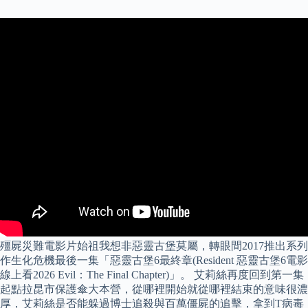
殭屍災難電影片始祖我想非惡靈古堡莫屬，轉眼間2017推出系列
作生化危機最後一集「惡靈古堡6最終章(Resident 惡靈古堡6電影
線上看2026 Evil：The Final Chapter)」。 艾莉絲再度回到第一集
起點拉昆市保護傘大本營，從哪裡開始就從哪裡結束的意味很濃
厚，艾莉絲是否能躲過博士追殺與百萬僵屍的追擊，拿到T病毒