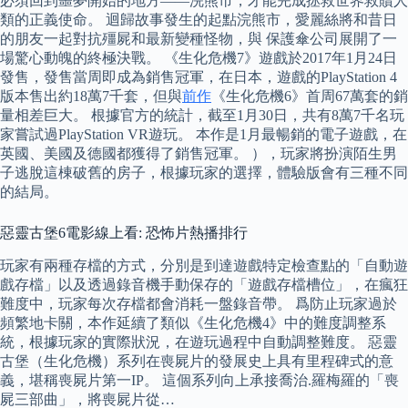
必須回到噩夢開始的地方——浣熊市，才能完成拯救世界救贖人
類的正義使命。 迴歸故事發生的起點浣熊市，愛麗絲將和昔日
的朋友一起對抗殭屍和最新變種怪物，與 保護傘公司展開了一
場驚心動魄的終極決戰。 《生化危機7》遊戲於2017年1月24日
發售，發售當周即成為銷售冠軍，在日本，遊戲的PlayStation 4
版本售出約18萬7千套，但與
前作
《生化危機6》首周67萬套的銷
量相差巨大。 根據官方的統計，截至1月30日，共有8萬7千名玩
家嘗試過PlayStation VR遊玩。 本作是1月最暢銷的電子遊戲，在
英國、美國及德國都獲得了銷售冠軍。 ），玩家將扮演陌生男
子逃脫這棟破舊的房子，根據玩家的選擇，體驗版會有三種不同
的結局。
惡靈古堡6電影線上看: 恐怖片熱播排行
玩家有兩種存檔的方式，分別是到達遊戲特定檢查點的「自動遊
戲存檔」以及透過錄音機手動保存的「遊戲存檔槽位」，在瘋狂
難度中，玩家每次存檔都會消耗一盤錄音帶。 爲防止玩家過於
頻繁地卡關，本作延續了類似《生化危機4》中的難度調整系
統，根據玩家的實際狀況，在遊玩過程中自動調整難度。 惡靈
古堡（生化危機）系列在喪屍片的發展史上具有里程碑式的意
義，堪稱喪屍片第一IP。 這個系列向上承接喬治.羅梅羅的「喪
屍三部曲」，將喪屍片從…