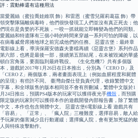
評：震動棒還有這種用法
當愛麗絲（蜜拉喬娃維琪 飾）和雷恩（蜜雪兒羅莉葛茲 飾）帶
領突擊隊隔離病毒時，他們很快發現工人們並沒有真正死去；他
們現在是貪婪的不死族，一咬一抓就能立即轉變為他們的同類。
愛麗絲和特遣隊有三個小時的時間來穿越一系列可怕的障礙，以
在病毒威脅席捲地球之前完成他們的任務。 惡靈古堡：最終章
電影線上看，導演保羅安德森夫妻檔再續《惡靈古堡》系列作品
第六部，也將是最後一部，接續第五部結尾，在未被毀滅的華盛
頓白宮角落，要面臨到最終戰役。 《生化危機7》共有多個版
本，遊戲於2017年1月26日在日本推出，分別為「CERO D」及
「CERO Z」兩個版本，兩者畫面表現上（例如血腥程度和屍體
的呈現）有些許不同。 臺灣由傑仕登負責代理，收錄繁體中文
字幕，和全球販售的版本相同並不會有所刪減，繁體中文版於1
月24日推出，預購PS4版本的玩家可以獲得夜光手
機殼
，而預購
限定版的玩家則可以獲得本作的遊戲開發內部報告書，除了繁體
中文，本作也包含簡體中文。 惡靈古堡6電影線上看 遊戲共有
「容易」、「正常」、「瘋人院」三種難度，選擇容易，敵人給
予玩家的傷害減少且行動遲緩；選擇瘋人院，會有更加兇猛的敵
人與特殊攻擊動作。