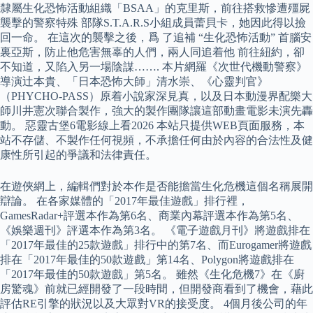
隸屬生化恐怖活動組織「BSAA」的克里斯，前往搭救慘遭殭屍
襲擊的警察特殊 部隊S.T.A.R.S小組成員蕾貝卡，她因此得以撿
回一命。 在這次的襲擊之後，爲 了追補 “生化恐怖活動” 首腦安
裏亞斯，防止他危害無辜的人們，兩人同追着他 前往紐約，卻
不知道，又陷入另一場陰謀……. 本片網羅《次世代機動警察》
導演辻本貴、「日本恐怖大師」清水崇、《心靈判官》
（PHYCHO-PASS）原着小說家深見真，以及日本動漫界配樂大
師川井憲次聯合製作，強大的製作團隊讓這部動畫電影未演先轟
動。 惡靈古堡6電影線上看2026 本站只提供WEB頁面服務，本
站不存儲、不製作任何視頻，不承擔任何由於內容的合法性及健
康性所引起的爭議和法律責任。
在遊俠網上，編輯們對於本作是否能擔當生化危機這個名稱展開
辯論。 在各家媒體的「2017年最佳遊戲」排行裡，
GamesRadar+評選本作為第6名、商業內幕評選本作為第5名、
《娛樂週刊》評選本作為第3名。 《電子遊戲月刊》將遊戲排在
「2017年最佳的25款遊戲」排行中的第7名、而Eurogamer將遊戲
排在「2017年最佳的50款遊戲」第14名、Polygon將遊戲排在
「2017年最佳的50款遊戲」第5名。 雖然《生化危機7》在《廚
房驚魂》前就已經開發了一段時間，但開發商看到了機會，藉此
評估RE引擎的狀況以及大眾對VR的接受度。 4個月後公司的年