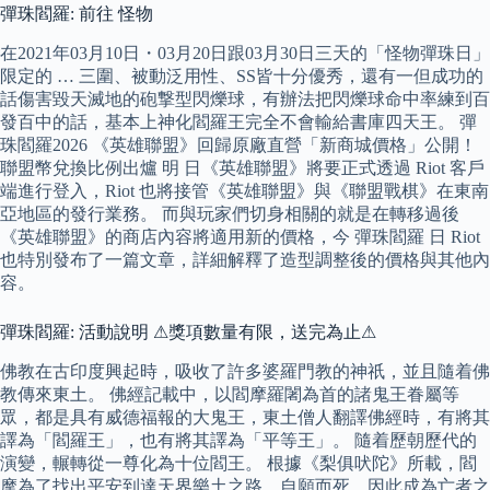
彈珠閻羅: 前往 怪物
在2021年03月10日・03月20日跟03月30日三天的「怪物彈珠日」
限定的 … 三圍、被動泛用性、SS皆十分優秀，還有一但成功的
話傷害毀天滅地的砲撃型閃爍球，有辦法把閃爍球命中率練到百
發百中的話，基本上神化閻羅王完全不會輸給書庫四天王。 彈
珠閻羅2026 《英雄聯盟》回歸原廠直營「新商城價格」公開！
聯盟幣兌換比例出爐 明 日《英雄聯盟》將要正式透過 Riot 客戶
端進行登入，Riot 也將接管《英雄聯盟》與《聯盟戰棋》在東南
亞地區的發行業務。 而與玩家們切身相關的就是在轉移過後
《英雄聯盟》的商店內容將適用新的價格，今 彈珠閻羅 日 Riot
也特別發布了一篇文章，詳細解釋了造型調整後的價格與其他內
容。
彈珠閻羅: 活動說明 ⚠獎項數量有限，送完為止⚠
佛教在古印度興起時，吸收了許多婆羅門教的神祇，並且隨着佛
教傳來東土。 佛經記載中，以閻摩羅闍為首的諸鬼王眷屬等
眾，都是具有威德福報的大鬼王，東土僧人翻譯佛經時，有將其
譯為「閻羅王」，也有將其譯為「平等王」。 隨着歷朝歷代的
演變，輾轉從一尊化為十位閻王。 根據《梨俱吠陀》所載，閻
摩為了找出平安到達天界樂土之路，自願而死，因此成為亡者之