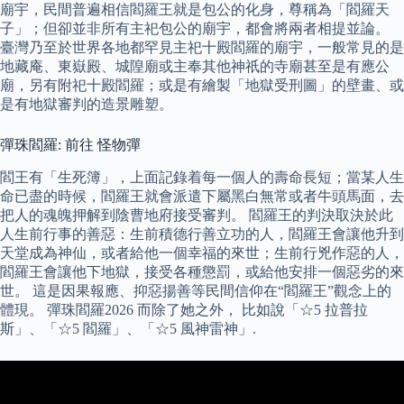
廟宇，民間普遍相信閻羅王就是包公的化身，尊稱為「閻羅天
子」；但卻並非所有主祀包公的廟宇，都會將兩者相提並論。
臺灣乃至於世界各地都罕見主祀十殿閻羅的廟宇，一般常見的是
地藏庵、東嶽殿、城隍廟或主奉其他神祇的寺廟甚至是有應公
廟，另有附祀十殿閻羅；或是有繪製「地獄受刑圖」的壁畫、或
是有地獄審判的造景雕塑。
彈珠閻羅: 前往 怪物彈
閻王有「生死簿」，上面記錄着每一個人的壽命長短；當某人生
命已盡的時候，閻羅王就會派遣下屬黑白無常或者牛頭馬面，去
把人的魂魄押解到陰曹地府接受審判。 閻羅王的判決取決於此
人生前行事的善惡：生前積德行善立功的人，閻羅王會讓他升到
天堂成為神仙，或者給他一個幸福的來世；生前行兇作惡的人，
閻羅王會讓他下地獄，接受各種懲罰，或給他安排一個惡劣的來
世。 這是因果報應、抑惡揚善等民間信仰在“閻羅王”觀念上的
體現。 彈珠閻羅2026 而除了她之外， 比如說「☆5 拉普拉
斯」、「☆5 閻羅」、「☆5 風神雷神」.