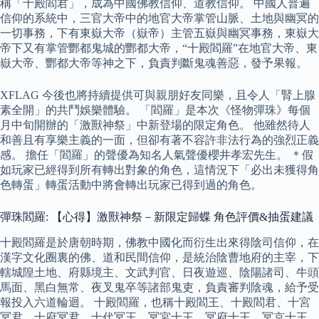
稱「十殿閻君」，成為中國佛教信仰、道教信仰。 中國人普遍
信仰的系統中，三官大帝中的地官大帝掌管山脈、土地與幽冥的
一切事務，下有東嶽大帝（嶽帝）主管五嶽與幽冥事務，東嶽大
帝下又有掌管酆都鬼城的酆都大帝，“十殿閻羅”在地官大帝、東
嶽大帝、酆都大帝等神之下，負責判斷鬼魂善惡，發予果報。
XFLAG 今後也將持續提供可與親朋好友同樂，且令人「腎上腺
素全開」的共鬥娛樂體驗。 「閻羅」是本次《怪物彈珠》每個
月中旬開辦的「激獸神祭」中新登場的限定角色。 他雖然待人
和善且有享樂主義的一面，但卻有著不容許非法行為的強烈正義
感。 擔任「閻羅」的聲優為知名人氣聲優櫻井孝宏先生。 ＊假
如玩家已經得到所有轉出對象的角色，這情況下「必出未獲得角
色轉蛋」轉蛋活動中將會轉出玩家已得到過的角色。
彈珠閻羅: 【心得】激獸神祭－新限定歸蝶 角色評價&抽蛋建議
十殿閻羅是於唐朝時期，佛教中國化而衍生出來得陰司信仰，在
漢字文化圈裏的佛、道和民間信仰，是統治陰曹地府的主宰，下
轄城隍土地、府縣境主、文武判官、日夜遊巡、陰陽諸司、牛頭
馬面、黑白無常、夜叉鬼卒等諸部鬼吏，負責審判陰魂，給予受
報投入六道輪迴。 十殿閻羅，也稱十殿閻王、十殿閻君、十宮
冥君、十府冥君、十代冥王、冥宮十王、冥府十王、冥京十王、