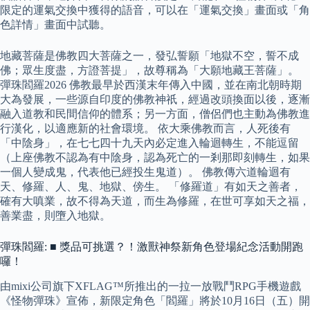
限定的運氣交換中獲得的語音，可以在「運氣交換」畫面或「角
色詳情」畫面中試聽。
地藏菩薩是佛教四大菩薩之一，發弘誓願「地獄不空，誓不成
佛；眾生度盡，方證菩提」，故尊稱為「大願地藏王菩薩」。
彈珠閻羅2026 佛教最早於西漢末年傳入中國，並在南北朝時期
大為發展，一些源自印度的佛教神祇，經過改頭換面以後，逐漸
融入道教和民間信仰的體系；另一方面，僧侶們也主動為佛教進
行漢化，以適應新的社會環境。 依大乘佛教而言，人死後有
「中陰身」，在七七四十九天內必定進入輪迴轉生，不能逗留
（上座佛教不認為有中陰身，認為死亡的一剎那即刻轉生，如果
一個人變成鬼，代表他已經投生鬼道）。 佛教傳六道輪迴有
天、修羅、人、鬼、地獄、傍生。 「修羅道」有如天之善者，
確有大嗔業，故不得為天道，而生為修羅，在世可享如天之福，
善業盡，則墮入地獄。
彈珠閻羅: ■ 獎品可挑選？！激獸神祭新角色登場紀念活動開跑
囉！
由mixi公司旗下XFLAG™所推出的一拉一放戰鬥RPG手機遊戲
《怪物彈珠》宣佈，新限定角色「閻羅」將於10月16日（五）開