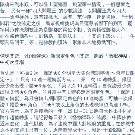
陰魂來到本殿，可以登上望鄉臺，眺望家中情況，一解思鄉之
苦。 另有一種“四大閻羅王”的少數說法，以閻羅王共有四人
——除包拯外，還有韓擒虎、寇準、范仲淹，皆是名臣。 “十殿
閻君”之說確定之後，民眾視韓擒虎為目蓮尊者部下的判官，寇
準與范仲淹則被認為是酆都的兩位宰相，負責輔佐酆都大帝。
而在藏傳佛教中，則稱爲「閻羅法王」、「閻羅王護法」、「牛
頭閻羅明王」等，是佛教的護法，形象非常地勇武可怕。
彈珠閻羅: 《怪物彈珠》新限定角色「閻羅」將於「激獸神祭」
中初次登場
首先是「可抽 2 次！保證★6 全明星大集合感謝轉蛋 〜跨年日限
定〜」！ 只有 10 連一種轉蛋方式，「第 1 次 10 連轉蛋」保證
最少會出現 2 體★6 角色，「第 2 次 10 連轉蛋」更保證最少會
出現 3 體★6 角色，並且當中有 1 體必定是限定角色。 「保證 1
體 α 轉蛋」為只會轉出期間限定角色的 10 連轉蛋，可抽一次保
證 1 體是★6 角色，而★5 或以上角色的出現機率也高達 12%。
官方表示，為了迎接新的一年，29 日～31 日將每天推出不同的
跨年超值轉蛋，請記得每日登入《怪物彈珠》確認。 中國佛教
逐漸進化，唐代以後，為了適應中國人對地府的重視，在佛教中
原本的閻羅王只有一位，逐漸漸變成十位，就是“十殿閻羅”，俗