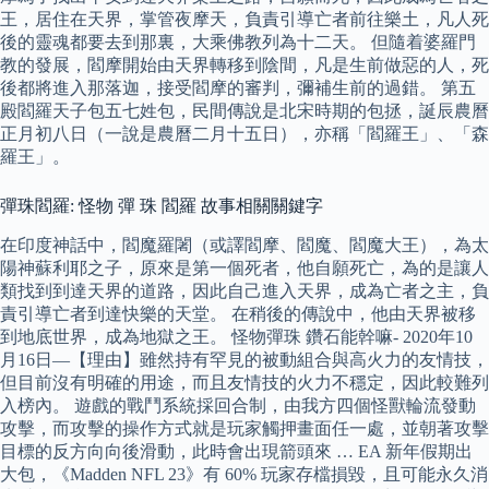
王，居住在天界，掌管夜摩天，負責引導亡者前往樂土，凡人死
後的靈魂都要去到那裏，大乘佛教列為十二天。 但隨着婆羅門
教的發展，閻摩開始由天界轉移到陰間，凡是生前做惡的人，死
後都將進入那落迦，接受閻摩的審判，彌補生前的過錯。 第五
殿閻羅天子包五七姓包，民間傳說是北宋時期的包拯，誕辰農曆
正月初八日（一說是農曆二月十五日），亦稱「閻羅王」、「森
羅王」。
彈珠閻羅: 怪物 彈 珠 閻羅 故事相關關鍵字
在印度神話中，閻魔羅闍（或譯閻摩、閻魔、閻魔大王），為太
陽神蘇利耶之子，原來是第一個死者，他自願死亡，為的是讓人
類找到到達天界的道路，因此自己進入天界，成為亡者之主，負
責引導亡者到達快樂的天堂。 在稍後的傳說中，他由天界被移
到地底世界，成為地獄之王。 怪物彈珠 鑽石能幹嘛- 2020年10
月16日—【理由】雖然持有罕見的被動組合與高火力的友情技，
但目前沒有明確的用途，而且友情技的火力不穩定，因此較難列
入榜內。 遊戲的戰鬥系統採回合制，由我方四個怪獸輪流發動
攻擊，而攻擊的操作方式就是玩家觸押畫面任一處，並朝著攻擊
目標的反方向向後滑動，此時會出現箭頭來 … EA 新年假期出
大包，《Madden NFL 23》有 60% 玩家存檔損毀，且可能永久消