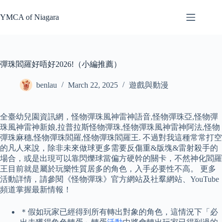
Skip
to
YMCA of Niagara
content
彈珠閻羅好唔好2026!（小編推薦）
benlau
March 22, 2025
遊戲與動漫
全臺幼兒園資訊網，怪物彈珠風神雷神語音,怪物彈珠亞,怪物彈
珠風神雷神新娘,拉普拉斯怪物彈珠,怪物彈珠風神雷神阿法,怪物
彈珠麻穗,怪物彈珠閻羅,怪物彈珠閻羅王. 不過對我這種常常打空
的凡人來說，除非未來做球更多需要反傷重&版塊&雷射殺手的
場合，或是出現可以靠閃爍球當偏方硬幹的關卡，不然神化閻羅
王目前就是屬於玩樂性質居多的角色，入手必要性不高。 更多
活動詳情，請參閱《怪物彈珠》官方網站及社羣網站、YouTube
頻道掌握最新情報！
＊假如玩家已經得到所有轉出對象的角色，這情況下「必