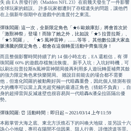
失 由 EA 所發行的《Madden NFL 23》在前幾天發生了一件影響
全球玩家的錯誤。 許多玩家都遭到了存檔遺失的問題，讓他們
在上個新年假期中在遊戲中的進度付之東流。
彈珠閻羅: 這一次，全新限定角色「★6 歐娘庫彭」將會首次於
「激獸神祭」登場！而除了她之外，比如說「★5 拉普拉斯」、
「★5 閻羅」、「★5 風神雷神」……等等， 其他數位讓大家血
脈沸騰的限定角色，都會在這個轉蛋活動中齊集現身！
而且整個影響時間持續了約 14 個小時左右，EA 還粗估，有 彈
珠閻羅 60% 的遊戲存檔無法恢復。 新手入坑：入坑好時機，可
以刷出拉普拉斯&風神雷神開局後再利用多人遊玩轉蛋補齊其餘
的強力限定角色來快樂開局。 雖說目前能去的場合都不需要
他，但進化閻羅的被動剛好與一代暗轟重疊，因此個人猜測有很
大的機率可以當上真光超究極的最適正角色（猜錯不負責），自
身的超掃雷與反減速壁也很容易與一代暗轟&潘朵拉區隔出優
勢。
彈珠閻羅: ⏰ 活動時間：即日起～2021/03/14 上午11:59
本殿掌管大海之底、東北方沃燋石下的叫喚大地獄，並另設十六
誅心小地獄，專司在陽間不信因果、阻人行善、誹僧謗道等罪。