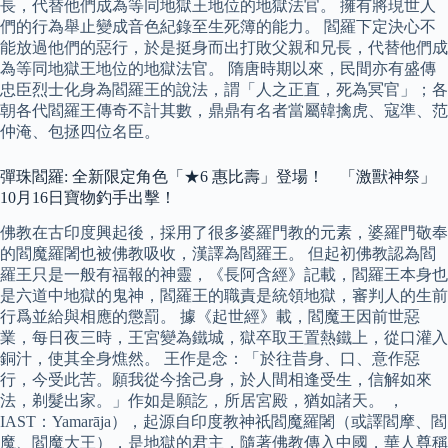
長，代替他們成為等同地獄王地位的地獄法官。 擁有將現世人
們的行為舉止變成音色紀錄至生死簿的能力。 閻羅下定決心不
能放過他們的惡行，於是挺身而出打敗父親和兄長，代替他們成
為等同地獄王地位的地獄法官。 隋唐時期以來，民間亦有盛傳
忠臣烈士化身為閻羅王的說法，謂「人之正直，死為冥官」；各
朝各代閻羅王傳奇不計其數，鼎鼎有名者當屬韓擒虎、寇準、范
仲淹、包拯四位名臣。
彈珠閻羅: 全新限定角色「★6 惠比壽」登場！ 「激獸神祭」
10月16日寶物釣手出擊！
佛教在古印度興起後，採用了很多婆羅門教的元素，婆羅門敬奉
的閻魔羅闍也被佛教吸收，漢譯為閻羅王。 但起初佛教認為閻
羅王只是一般有福報的神靈，《長阿含經》記載，閻羅王本身也
是六道中地獄的鬼神，閻羅王的職責是統領地獄，審判人的生前
行爲並給與相應的懲罰。 據《起世經》載，閻魔王因前世惡
業，每日夜三時，王宮變為鐵城，獄卒取王置熱鐵上，從口灌入
銅汁，使其全身燋然。 王作是念：「於往昔身、口、意作惡
行，今受此苦。願我從今捨己身，於人間相逢受生，信解如來
法，剃髮出家。」作如是願訖，所居宮殿，猶如諸天。 ，
IAST：Yamarāja），起源自印度教神祇閻魔羅闍（或譯閻摩、閻
魔、閻魔大王），是地獄的君主，隨著佛教傳入中國，華人尊稱