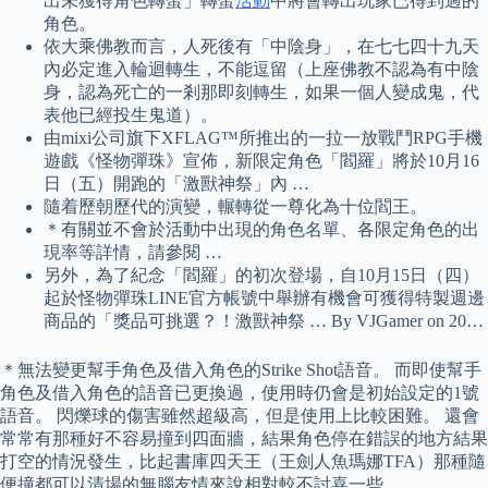
出未獲得角色轉蛋」轉蛋
活動
中將會轉出玩家已得到過的
角色。
依大乘佛教而言，人死後有「中陰身」，在七七四十九天
內必定進入輪迴轉生，不能逗留（上座佛教不認為有中陰
身，認為死亡的一剎那即刻轉生，如果一個人變成鬼，代
表他已經投生鬼道）。
由mixi公司旗下XFLAG™所推出的一拉一放戰鬥RPG手機
遊戲《怪物彈珠》宣佈，新限定角色「閻羅」將於10月16
日（五）開跑的「激獸神祭」內 …
隨着歷朝歷代的演變，輾轉從一尊化為十位閻王。
＊有關並不會於活動中出現的角色名單、各限定角色的出
現率等詳情，請參閱 …
另外，為了紀念「閻羅」的初次登場，自10月15日（四）
起於怪物彈珠LINE官方帳號中舉辦有機會可獲得特製週邊
商品的「獎品可挑選？！激獸神祭 … By VJGamer on 20…
＊無法變更幫手角色及借入角色的Strike Shot語音。 而即使幫手
角色及借入角色的語音已更換過，使用時仍會是初始設定的1號
語音。 閃爍球的傷害雖然超級高，但是使用上比較困難。 還會
常常有那種好不容易撞到四面牆，結果角色停在錯誤的地方結果
打空的情況發生，比起書庫四天王（王劍人魚瑪娜TFA）那種隨
便撞都可以清場的無腦友情來說相對較不討喜一些。