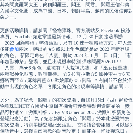
其為閻魔羅闍大王，簡稱閻羅王、閻王、閻君。 閻羅王信仰傳
入漢字文化圈，成為中國、日本、朝鮮半島、越南的民俗信仰對
象之一。
更多活動詳情，請參閱「怪物彈珠」官方網站及 Facebook 粉絲
專頁、YouTube 頻道掌握最新情報。 12 月 30 日將接著舉辦
「2022 回顧轉蛋」轉蛋活動，只有 10 連一種轉蛋方式，每人最
多能
參加
兩次，轉出的★5 或以上角色保證是於 2022 年新登場
的角色。 新限定角色「八雲」將於 2023 年 1 月 1 日（日）「新
年超獸神祭」登場，並且出現機率特別 彈珠閻羅2026 UP！
「八雲」為★6 角色，還擁有「大荒神武裝」和「巫女姬靈裝」
兩種獸神化型態，敬請期待。 ☆5 拉普拉斯☆5 風神雷神☆6 安
娜塔西亞☆5 麻穗呂芭☆6 歐娘庫彭☆5 閻羅. ＊有關並不會於活
動中出現的角色名單、各限定角色的出現率等詳情，請參閱 …
另外，為了紀念「閻羅」的初次登場，自10月15日（四）起於怪
物彈珠LINE官方帳號中舉辦有機會可獲得特製週邊商品的「獎
品可挑選？！激獸神祭 … By VJGamer on 20… 激獸神祭新角色
登場紀念活動】 為了紀念新限定角色「閻羅」於本此激獸神祭
初次登場，特別舉辦登場紀念活動。 交換語音套組後，可以從3
個語音中，選擇自己喜歡的語音設定！ 而能在「怪物彈珠日」