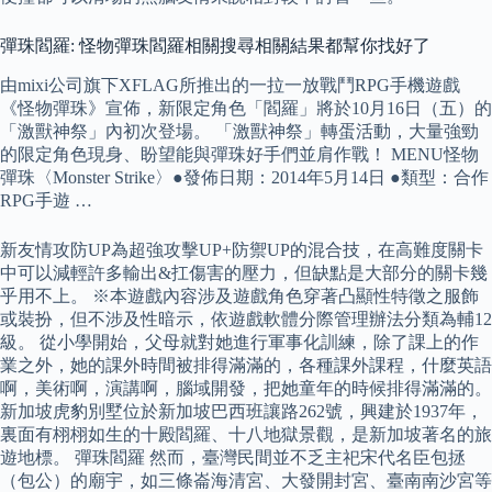
彈珠閻羅: 怪物彈珠閻羅相關搜尋相關結果都幫你找好了
由mixi公司旗下XFLAG所推出的一拉一放戰鬥RPG手機遊戲
《怪物彈珠》宣佈，新限定角色「閻羅」將於10月16日（五）的
「激獸神祭」內初次登場。 「激獸神祭」轉蛋活動，大量強勁
的限定角色現身、盼望能與彈珠好手們並肩作戰！ MENU怪物
彈珠〈Monster Strike〉●發佈日期：2014年5月14日 ●類型：合作
RPG手遊 …
新友情攻防UP為超強攻擊UP+防禦UP的混合技，在高難度關卡
中可以減輕許多輸出&扛傷害的壓力，但缺點是大部分的關卡幾
乎用不上。 ※本遊戲內容涉及遊戲角色穿著凸顯性特徵之服飾
或裝扮，但不涉及性暗示，依遊戲軟體分際管理辦法分類為輔12
級。 從小學開始，父母就對她進行軍事化訓練，除了課上的作
業之外，她的課外時間被排得滿滿的，各種課外課程，什麼英語
啊，美術啊，演講啊，腦域開發，把她童年的時候排得滿滿的。
新加坡虎豹別墅位於新加坡巴西班讓路262號，興建於1937年，
裏面有栩栩如生的十殿閻羅、十八地獄景觀，是新加坡著名的旅
遊地標。 彈珠閻羅 然而，臺灣民間並不乏主祀宋代名臣包拯
（包公）的廟宇，如三條崙海清宮、大發開封宮、臺南南沙宮等