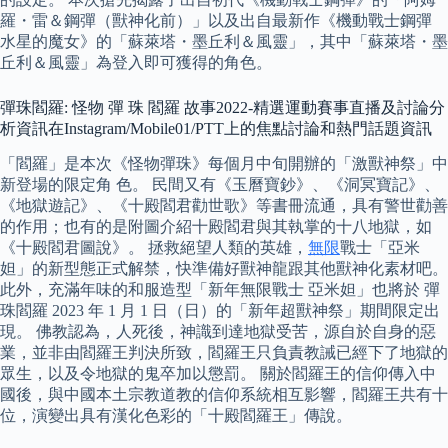
羅・雷＆鋼彈（獸神化前）」以及出自最新作《機動戰士鋼彈
水星的魔女》的「蘇萊塔・墨丘利＆風靈」，其中「蘇萊塔・墨
丘利＆風靈」為登入即可獲得的角色。
彈珠閻羅: 怪物 彈 珠 閻羅 故事2022-精選運動賽事直播及討論分
析資訊在Instagram/Mobile01/PTT上的焦點討論和熱門話題資訊
「閻羅」是本次《怪物彈珠》每個月中旬開辦的「激獸神祭」中
新登場的限定角 色。 民間又有《玉曆寶鈔》、《洞冥寶記》、
《地獄遊記》、《十殿閻君勸世歌》等書冊流通，具有警世勸善
的作用；也有的是附圖介紹十殿閻君與其執掌的十八地獄，如
《十殿閻君圖說》。 拯救絕望人類的英雄，
無限
戰士「亞米
妲」的新型態正式解禁，快準備好獸神龍跟其他獸神化素材吧。
此外，充滿年味的和服造型「新年無限戰士 亞米妲」也將於 彈
珠閻羅 2023 年 1 月 1 日（日）的「新年超獸神祭」期間限定出
現。 佛教認為，人死後，神識到達地獄受苦，源自於自身的惡
業，並非由閻羅王判決所致，閻羅王只負責教誡已經下了地獄的
眾生，以及令地獄的鬼卒加以懲罰。 關於閻羅王的信仰傳入中
國後，與中國本土宗教道教的信仰系統相互影響，閻羅王共有十
位，演變出具有漢化色彩的「十殿閻羅王」傳說。