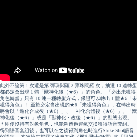
此外不論第 1 次還是第 彈珠閻羅 2 彈珠閻羅 次，抽選 10 連轉蛋
都必定會出現 1 體「獸神化後（★6）」的角色。 「必出未獲得
角色轉蛋」只有 10 連一種轉蛋方式，保證可以轉出 1 體★6「未
獲得角色」！ 至於必定會出現的★6「未獲得角色」，在轉出時
將會以「進化合成後（★6）」、「神化合體後（★6）」、「獸
神化後（★6）」或是「獸神化・改後（★6）」的型態出現。
＊即使沒持有對象角色，也能夠透過運氣交換獲得語音套組。
得到語音套組後，也可以在之後得到角色時進行Strike Shot語音
的設定。 本次搶先揭露了出自初代《機動戰士鋼彈》的「阿姆