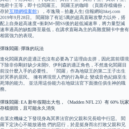
地府十王等，即十位閻羅王。 閻羅王的咖啡 （頁面存檔備份，
存於
互聯網檔案館
），岑逸飛 – 拾趣人生| 信報網站hkej.com
2019年9月28日。 閻羅除了有近5萬的超高直毆攻擊力以外，搭
配上自身超高速度+衝刺M+開SS後的超低減速率，將力量型減
速率過高的缺點降至最低，在講求直毆為主的高難度關卡中會有
相當強力的表現。
彈珠閻羅: 彈珠的玩法
進化閻羅真的是適正也沒有必要為了這理由去拼，因此當前環境
下除非你剛好缺少未開9、伊利森的適正角色，不然進化閻羅目
前沒什麼入手的必要性。 「閻羅」作為地獄王的第二王子出生
於冥界的居民。 擁有將現世人們的行為舉止 變成音色紀錄至生
死簿的能力。 並活用這份能力在地獄法官下面擔任俱生神的職
務。
彈珠閻羅: EA 新年假期出大包，《Madden NFL 23》有 60% 玩家
存檔損毀，且可能永久消失
在某次機緣之下發現身為冥界法官的父親和兄長暗中行惡。 閻
羅下定決心不能放過他 們的惡行，於是挺身而出打敗父親和兄