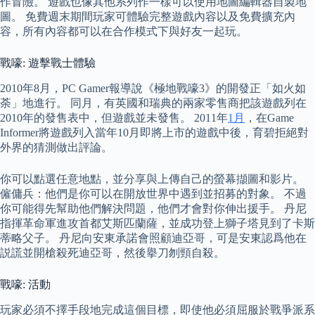
作冒險。 遊戲也像其他系列作一樣可以使用地圖編輯器自製地
圖。 免費週末期間玩家可體驗完整遊戲內容以及免費擴充內
容，所有內容都可以在合作模式下與好友一起玩。
戰嚎: 遊擊戰士體驗
2010年8月，PC Gamer報導說《極地戰嚎3》的開發正「如火如
荼」地進行。 同月，有英國和瑞典的兩家零售商把該遊戲列在
2010年的發售表中，但遊戲並未發售。 2011年
1月
，在Game
Informer將遊戲列入當年10月即將上市的遊戲中後，育碧拒絕對
外界的猜測做出評論。
你可以點選任意地點，並分享與上傳自己的螢幕擷圖和影片。
僱傭兵：他們是你可以在開放世界中遇到並招募的對象。 不過
你可能得先幫助他們解決問題，他們才會對你伸出援手。 丹尼
指揮革命軍進攻首都艾斯匹蘭薩，並成功登上獅子塔見到了卡斯
蒂略父子。 丹尼向安東承諾會照顧迪亞哥，可是安東認爲他在
説謊並開槍殺死迪亞哥，然後擧刀刎頸自殺。
戰嚎: 活動
玩家必須不擇手段地完成這個目標，即使他必須屈服於戰爭派系