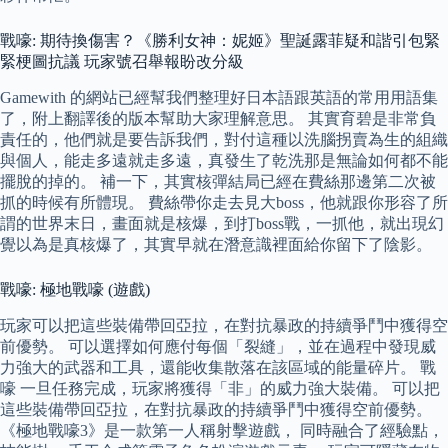
戰嚎: 期待換傷害？《勝利女神：妮姬》聖誕露菲疑和諧引包緊
緊梗圖抗議 玩家號召舉報盼改分級
Gamewith 的網站已經幫我們整理好日本語跟英語的常用用語集
了，附上翻譯後的版本幫助大家理解意思。 其實育碧是非常負
責任的，他們就是要告訴我們，對付這種以洗腦拐賣為生的組織
與個人，能走多遠就走多遠，真發生了乾洗那是無論如何都不能
擺脫的掉的。 補一下，其實核彈結局已經在費絲那邊第二次被
抓的時候有所體現。 費絲帶你走去見大boss，他就跟你形容了所
謂的世界末日，畫面就是核爆，到打boss戰，一抓他，就出現幻
覺以為是真核爆了，其實早就在潛意識裡面給你留下了陰影。
戰嚎: 極地戰嚎 (遊戲)
玩家可以把這些裝備帶回亞拉，在對抗暴政的持續爭鬥中獲得空
前優勢。 可以選擇如何應付每個「裂縫」，並在過程中發現威
力強大的武器和工具，還能收集散落在該區域的能量碎片。 戰
嚎 一旦任務完成，玩家將獲得「非」的威力強大裝備。 可以把
這些裝備帶回亞拉，在對抗暴政的持續爭鬥中獲得空前優勢。
《極地戰嚎3》是一款第一人稱射擊遊戲， 同時融合了經驗點，