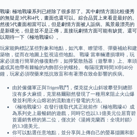
戰嚎: 極地戰嚎系列已經除了很多部了。其中劇情方面比較優秀
的無疑是3代和4代，畫面也還可以。綜合品質上來看是最好的。
然後5代畫面相當可以，但是劇情方面被人詬病。風景最漂亮的
是新曙光，但是並不是正傳，直接玩劇情方面可能有缺貨。還可
以期待一下《極地戰嚎6》。
玩家能夠標記某些對象和地點，如汽車、瞭望塔、彈藥補給和建
築物，從而在地圖上監視這些地點。 戰嚎 當車輛遭損壞時，玩
家必須進行簡單的修復動作，如擰緊散熱器（遊擊車）上、車頭
處或其他帶有棘輪的內飾部分的螺栓。 每隔現實時間30到40分
鐘，玩家必須喫藥來抵抗致盲和有著潛在致命影響的疾病。
由於僱傭軍正與Trigen戰鬥，傑克從火山斜坡攀登到總部
沒有多大麻煩，克里格爾顯然發現了一種用來阻止火山爆
發並利用火山熔岩的流動進行發電的方法。
《極地戰嚎5》在發行後取代其正統前作《極地戰嚎4》成
為系列史上最暢銷的遊戲，同時它也以3.1億美元位居育碧
首週銷售榜的第二位，僅次於《湯姆克蘭西：全境封鎖》
的3.3億美元。
你可以點選任意地點，並分享與上傳自己的螢幕擷圖和影