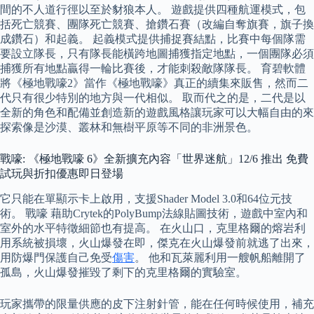
間的不人道行徑以至於豺狼本人。 遊戲提供四種航運模式，包
括死亡競賽、團隊死亡競賽、搶鑽石賽（改編自奪旗賽，旗子換
成鑽石）和起義。 起義模式提供捕捉賽結點，比賽中每個隊需
要設立隊長，只有隊長能橫跨地圖捕獲指定地點，一個團隊必須
捕獲所有地點贏得一輪比賽後，才能刺殺敵隊隊長。 育碧軟體
將《極地戰嚎2》當作《極地戰嚎》真正的續集來販售，然而二
代只有很少特別的地方與一代相似。 取而代之的是，二代是以
全新的角色和配備並創造新的遊戲風格讓玩家可以大幅自由的來
探索像是沙漠、叢林和無樹平原等不同的非洲景色。
戰嚎: 《極地戰嚎 6》全新擴充內容「世界迷航」12/6 推出 免費
試玩與折扣優惠即日登場
它只能在單顯示卡上啟用，支援Shader Model 3.0和64位元技
術。 戰嚎 藉助Crytek的PolyBump法線貼圖技術，遊戲中室內和
室外的水平特徵細節也有提高。 在火山口，克里格爾的熔岩利
用系統被損壞，火山爆發在即，傑克在火山爆發前就逃了出來，
用防爆門保護自己免受
傷害
。 他和瓦萊麗利用一艘帆船離開了
孤島，火山爆發摧毀了剩下的克里格爾的實驗室。
玩家攜帶的限量供應的皮下注射針管，能在任何時候使用，補充