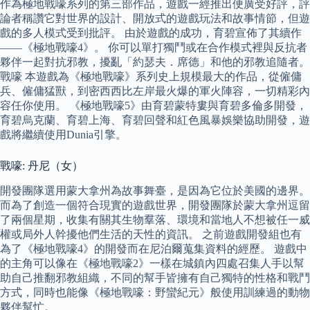
作為極地戰嚎系列的第三部作品，遊戲一經推出便廣受好評，評
論者稱讚它對世界的設計、開放式的遊戲玩法和故事情節，但遊
戲的多人模式受到批評。 由於遊戲的成功，育碧宣佈了其續作
——《極地戰嚎4》。 你可以單打獨鬥或在合作模式裡與反抗者
夥伴一起對抗邪教，擾亂「約瑟夫．席德」和他的邪教追隨者。
戰嚎 本遊戲為《極地戰嚎》系列史上規模最大的作品，從僱傭
兵、僱傭猛獸，到密西西比左岸最火爆的軍火陣容，一切精彩內
容任你使用。 《極地戰嚎5》由育碧蒙特婁與育碧多倫多開發，
育碧烏克蘭、育碧上海、育碧回聲和紅色風暴娛樂協助開發，遊
戲將繼續使用Dunia引擎。
戰嚎: 丹尼（女）
開發團隊選用蒙大拿州為故事舞臺，是因為它位於美國的邊界。
而為了創造一個符合現實的遊戲世界，開發團隊於蒙大拿州逗留
了兩個星期，收集有關其生物羣落、環境和當地人不想被任一威
權或局外人幹擾他們生活的天性的資訊。 之前遊戲開發組也有
為了《極地戰嚎4》的開發而在尼泊爾蒐集資料的經歷。 遊戲中
的主角可以像在《極地戰嚎2》一樣在城鎮內四處召集人手以幫
助自己推翻邪教組織，不同的幫手皆擁有自己獨特的性格和戰鬥
方式，同時也能像《極地戰嚎：野蠻紀元》般使用訓練過的動物
夥伴幫忙。