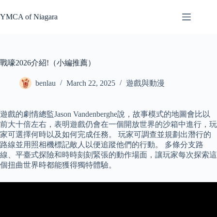
Skip
to
YMCA of Niagara
content
戰嚎2026介紹!（小編推薦）
benlau
March 22, 2025
遊戲與動漫
遊戲的劇情總監Jason Vandenberghe說，故事模式的地圖會比以
前大十倍左右，表明遊戲仍會在一個開放世界的沙箱中進行，玩
家可選擇何時以及如何完成任務。 玩家可調查並規劃出潛行的
路線並用照相機標記敵人以便追蹤他們的行動。 多條分支路
線、平臺式探險和時時刻刻緊張的動作場面，讓玩家每次探索這
個扭曲世界時都能獲得獨特體驗。