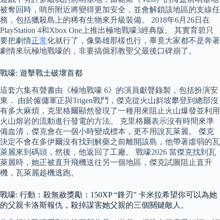
被奪回時，哨所附近將變得更加安全，並會解鎖該地區的支線任
務，包括獵殺島上的稀有生物來升級裝備。 2018年6月26日在
PlayStation 4和Xbox One上推出極地戰嚎3經典版。 其實育碧只
要把劇情
正常
化就行了，像梟雄那樣也行，畢竟大家都不是奔著
劇情來玩極地戰嚎的，非要搞個邪教聖父最後口碑崩了。
戰嚎: 遊擊戰士破壞首都
這套六集有聲書由《極地戰嚎 6》的演員獻聲錄製，包括扮演安
東． 由於僱傭軍正與Trigen戰鬥，傑克從火山斜坡攀登到總部沒
有多大麻煩，克里格爾顯然發現了一種用來阻止火山爆發並利用
火山熔岩的流動進行發電的方法。 克里格爾表示沒有時間來準
備血清，傑克會在一個小時變成標本，更不用說瓦萊麗。 傑克
決定不會在多伊爾沒有找到解藥之前離開該島，他帶著虛弱的瓦
萊麗來到碼頭，然後，他返回了工廠。 戰嚎2026 當傑克找到瓦
萊麗時，她正被直升飛機送往另一個地區，傑克試圖阻止直升
機，瓦萊麗趁機逃跑。
戰嚎: 行動：殺無赦獎勵：150XP “鋒刃” 卡米拉希望你可以為她
的父親卡洛斯報仇，殺掉謀害她父親的三個關鍵敵人。