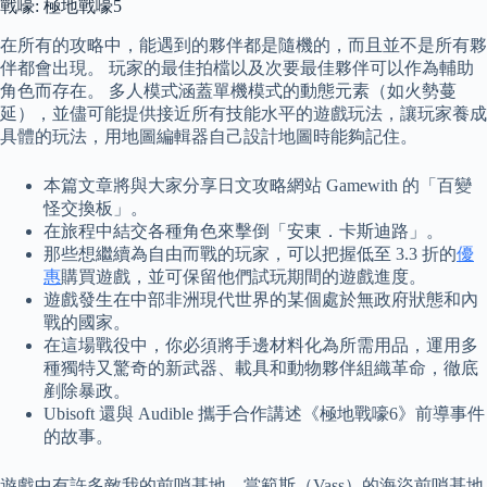
戰嚎: 極地戰嚎5
在所有的攻略中，能遇到的夥伴都是隨機的，而且並不是所有夥
伴都會出現。 玩家的最佳拍檔以及次要最佳夥伴可以作為輔助
角色而存在。 多人模式涵蓋單機模式的動態元素（如火勢蔓
延），並儘可能提供接近所有技能水平的遊戲玩法，讓玩家養成
具體的玩法，用地圖編輯器自己設計地圖時能夠記住。
本篇文章將與大家分享日文攻略網站 Gamewith 的「百變
怪交換板」。
在旅程中結交各種角色來擊倒「安東．卡斯迪路」。
那些想繼續為自由而戰的玩家，可以把握低至 3.3 折的
優
惠
購買遊戲，並可保留他們試玩期間的遊戲進度。
遊戲發生在中部非洲現代世界的某個處於無政府狀態和內
戰的國家。
在這場戰役中，你必須將手邊材料化為所需用品，運用多
種獨特又驚奇的新武器、載具和動物夥伴組織革命，徹底
剷除暴政。
Ubisoft 還與 Audible 攜手合作講述《極地戰嚎6》前導事件
的故事。
遊戲中有許多敵我的前哨基地，當範斯（Vass）的海盜前哨基地