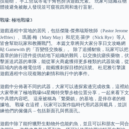
技能樹， 手工合成等電子角色扮演遊戲元素。 玩家可隱藏在物
體後避免被敵人發現並可窺視四周和進行盲射。
戰嚎: 極地戰嚎3
遊戲過程中當地的居民，包括傑隆‧傑弗瑞斯牧師（Pastor Jerome
Jeffries）、瑪麗‧梅（Mary May）和尼克‧萊伊（Nick Rye）等人
皆會幫助玩家和教團戰鬥。 本篇文章將與大家分享日文攻略網
站 Gamewith 的「百變怪交換板」。 除了追捕豺狼，玩家可以把
蓋章的旅行證件提供給地下組織的難民，以交換抗瘧疾藥物，伏
擊派送武器的車隊，能從軍火商處獲得更多種類的武器裝備，從
區域內的各種電信塔，能截獲刺探目標的訊號。 杜尼雅引擎讓
遊戲過程中出現複雜的劇情和執行中的事件。
遊戲中分佈著不同的武器，大家可以邊探索邊完成收集，這裡給
大家帶來了極地戰嚎64星獨特突擊步槍位置分享，一起來看下文
中具體內容吧。 這座被稱為「繁榮鎮」的基地，是倖存者的根
據地。 戰嚎 在這裡，玩家可以製作臨時代用武器與載具，並訓
練他們的僱傭兵 – 包括新面孔與舊面孔。
遊戲中除了能狩獵野生動物外也能釣魚，並且可以和朋友一同合