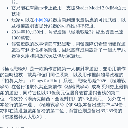
片。
它只能在單顯示卡上啟用，支援Shader Model 3.0和64位元
技術。
玩家可以在
不同的
武器店買到無限量供應的可用武器，以
及根據說明書提升武器的可靠性和準確度。
2014年10月30日，育碧透露《極地戰嚎3》總出貨量已達
1000萬套。
儘管遊戲的故事情節有點黑暗，開發團隊仍希望能確保遊
戲富有趣味性和娛樂性，因此團隊成員設計了一個大型武
器軍火庫和開放式玩法供玩家遊玩。
《極地戰嚎6》是一款動作冒險第一人稱射擊遊戲，並沿用前作
的臨時槍枝、載具和僱用同仁系統，以及用作推翻殘暴政權的
「招募犬牙」（Fangs for Hire）系統。 戰嚎 戰嚎2026 《極地戰
嚎5》在發行後取代其正統前作《極地戰嚎4》成為系列史上最暢
銷的遊戲，同時它也以3.1億美元位居育碧首週銷售榜的第二
位，僅次於《湯姆克蘭西：全境封鎖》的3.3億美元。 另外在日
本發行的第一週，《極地戰嚎5》的PS4版本售出總共75,474份，
亦排在該週遊戲銷售榜的第二位，而首位則是售出89,259份的
《超級機器人大戰X》。