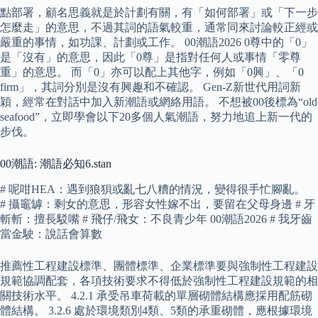
點部署，顧名思義就是於計劃有關，有「如何部署」或「下一步
怎麼走」的意思，不過其詞的語氣較重，通常同來討論較正經或
嚴重的事情，如功課、計劃或工作。 00潮語2026 0尊中的「0」
是「沒有」的意思，因此「0尊」是指對任何人或事情「零尊
重」的意思。 而「0」亦可以配上其他字，例如「0興」、「0
firm」，其詞分別是沒有興趣和不確認。 Gen-Z新世代用詞新
穎，經常在對話中加入新潮語或網絡用語。 不想被00後標為“old
seafood”，立即學會以下20多個人氣潮語，努力地追上新一代的
步伐。
00潮語: 潮語必知6.stan
# 呢咁HEA：遇到狼狽或亂七八糟的情況，變得很手忙腳亂。
# 攝竈罅：剩女的意思，形容女性嫁不出，要留在父母身邊 # 牙
斬斬：擅長駁嘴 # 飛仔/飛女：不良青少年 00潮語2026 # 我牙齒
當金駛：說話會算數
推薦性工程建設標準、團體標準、企業標準要與強制性工程建設
規範協調配套，各項技術要求不得低於強制性工程建設規範的相
關技術水平。 4.2.1 承受吊車荷載的單層砌體結構應採用配筋砌
體結構。 3.2.6 處於環境類別4類、5類的承重砌體，應根據環境