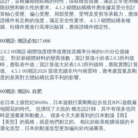
設計，並根據砌體結構的特性，採取構造措施，滿足正常使用極
限狀態和耐久性的要求。 4.1.2 砌體結構構件應依據其受分別計
算軸心受壓、偏心受壓、局部受壓、受彎及受剪等承載力，應保
證構件有足夠的強度，滿足安全性要求。 4.1.3 砌體結構各種
牆、柱構件應進行高厚比驗算，應保證構件穩定性。
00潮語: 潮語必知17.666
2.0.2 00潮語 砌體強度標準值應按其概率分佈的0.05分位值確
定。 對於新砌體材料的變異係數，當計算值小於表2.0.3所列值
時，應取表中值；當計算值大於表2.0.3所列值時，應取實際計算
值。 4.5.1 00潮語2026 當填充牆非均勻佈置時，應考慮質量及剛
度的差異對主體結構抗震不利的影響。
00潮語: 潮語6. 自肥
在日本上個世紀80s90s，日本遊戲行業剛剛起步並且RPG遊戲遍
地開花的時代。 也湧現了大批的 概念設計師，其中有很多也同
時是漫畫家和動畫人。 很多今天大家看到的日本動漫【萌】
【美型】的風格，就是他們創立的。 相比於歐美粗獷張揚的卡
通化造型，日本的動漫造型更加偏向於內涵審美。