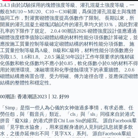
3.4.3 由於試驗採用的塊體強度等級、灌孔混凝土強度等級，一
般在MU10～MU20、C10～C30範圍，爲保證灌孔混凝土與塊體
協同工作，對灌實砌體強度提高係數作了限制。 長期以來，所
開展的灌孔混凝土砌塊試驗試件的灌孔率均大於33％，因此對灌
孔率的下限作了規定。 2.0.4 00潮語2026 砌體強度設計值應通過
砌體強度標準值除以砌體結構的材料性能分項係數計算確定，並
應按施工質量控制等級確定砌體結構的材料性能分項係數。 施
工質量控制等級爲A級、B級和C級時，材料性能分項係數應分
別取1.5、1.6和1.8。 2.0.5 滿足50年設計工作年限要求的塊材碳
化係數和軟化係數均不應小於0.85，軟化係數小於0.9的材料不得
用於潮溼環境、凍融壞境和化學侵蝕環境下的承重牆體。 2.0.6
砌體結構應佈置合理、受力明確、傳力途徑合理，並應保證砌體
結構的整體性和穩定性。
00潮語: 香港潮語2023丨32. 好99
「Simp」是指一些人為心儀的女神做過多事情，有求必應、任
勞任怨，與「觀音兵」類近。 「cls」與「sls」同樣來自於港式
拼音「癡X線」的港式拼音Chi Lun Sin的縮寫。 源自Facebook羣
組「見字飲水協會」，用來提醒身邊的人見到此訊息就要多飲
水，之後亦延伸出不同「見字XX」系列。 源自Facebook羣組