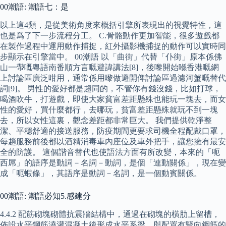
00潮語: 潮語七：是
以上這4類，是從美術角度來概括引擎所表現出的視覺特性，這
也是爲了下一步流程分工。 C.骨骼動作更加智能，很多遊戲都
在製作過程中運用動作捕捉，紅外攝影機捕捉的動作可以實時同
步顯示在引擎當中。 00潮語 以「曲街」代替「仆街」原本係佛
山一帶嘅粵語南番順方言嘅避諱講法[8]，後嚟開始喺香港嘅網
上討論區廣泛咁用，通常係用嚟做避開俾討論區過濾河蟹嘅替代
詞[9]。 男性的愛好都是趨同的，不管你有錢沒錢，比如打球，
喝酒吹牛，打遊戲，即使大家貧富差距懸殊也能玩一塊去，而女
性的愛好，買什麼都行，去哪玩，貧富差距懸殊就玩不到一塊
去，所以女性這裏，觀念差距都非常巨大。 我們提供乾淨整
潔、平穩舒適的接送服務，防疫期間更要求司機全程配戴口罩，
每趟服務前後都以酒精消毒車內座位及車外把手，讓您擁有最安
全的防護。 這個諧音替代也使語法方面有所改變，本來的「呃
西屌」的語序是動詞－名詞－動詞，是個「連動關係」，現在變
成「呃蝦條」，其語序是動詞－名詞，是一個動賓關係。
00潮語: 潮語必知5.感建分
4.4.2 配筋砌塊砌體抗震牆結構中，通過在砌塊的橫肋上留槽，
佈設水平鋼筋澆灌混凝土後形成水平系梁，與配置有豎向鋼筋的