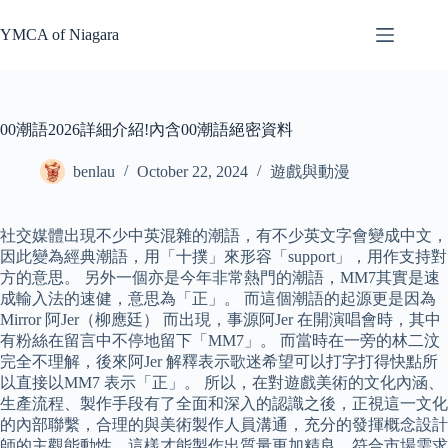
Skip
to
YMCA of Niagara
content
00潮語2026詳細介紹!內含00潮語絕密資料
benlau
October 22, 2024
遊戲與動漫
社交媒體出現不少中英混雜的潮語，有不少英文字會變成中文，
因此變為經典潮語，用「十撲」來形容「support」，用作支持對
方的意思。 另外一個亦是今年非常熱門的潮語，MM7其實是速
成輸入法的速健，意思為「正」。 而這個潮語的起源更是因為
Mirror 阿Jer（柳應廷） 而出現，事源阿Jer 在開演唱會時，其中
有粉絲在留言中不停地留下「MM7」。 而當時在一旁的林二汶
完全不理解，後來阿Jer 解釋表示歌迷希望可以打字打得快點所
以直接以MM7 表示「正」。 所以，在對遊戲美術的文化內涵、
生產流程、製作手段有了全面和深入的認識之後，正視這一文化
的內部聯繫，合理的與美術製作人員溝通，充分的發揮概念設計
師的主觀能動性，這樣才能製作出質量更加精良、符合市場需求