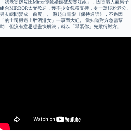
「我老婆嫁咗比Mirror導致婚姻破裂關注組」，因香港人氣男子
組合MIRROR太受歡迎，獲不少女鏡粉支持，令一眾鏡粉老公、
男友瞬間變成「前度」。 源起自電影《保持通話》，不過因
「的士司機遇上醉酒港女」一事而大紅。 當知道對方急需幫
助，但沒有意思想盡快解決，就以「幫緊你」先敷衍對方。