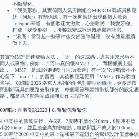
不斷變化。
「我受形柳」其實係同人氣男團組合MIRROR既成員柳應
廷（阿Jer）有關係嫁，有一次柳應廷出現係個人歌迷
Telegram羣組，有個歌迷太激動，心急咁將「我愛牙柳」
打成「我受形柳」，後黎就變成歌迷既專屬潮語啦。
# 淆底：當引起一些事件後突然臨陣退縮，沒有膽量繼續
做下去。
其實“MM7”是速成輸入法，「正」的速成碼，通常用來形容不
同人或事物，例如：「阿Jer真的很MM7！」。 而根據網上指
出，「MM7」是源於柳柳粉（阿Jer歌迷）有一次於演唱會不小
心留下「mm7！」的留言，其後柳應廷更用「MM7」作為歌曲
名字。 00潮語2026 洛克人系列的角色對體型的概括，更多是按
照關節玩具的思路去製作的，每個關節和軀體銜接部分的設定思
路，都是爲了能夠完成複雜動作去設計的。
00潮語: 香港潮語2023丨8. 幫緊你幫緊你
4 框架柱的箍筋直徑，在6度、7度時不應小於8mm，8度時不應
小於10mm，並且應全高加密箍筋，箍筋間距不應大於100mm。
5 00潮語2026 框架柱的最上端和最下端組合的彎矩設計值應乘以