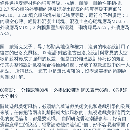
條件選擇塊體材料的強度等級、抗滲、耐酸、耐鹼性能指標。
3.2.7 夾心牆的外葉牆的磚及混凝土砌塊的強度等級不應低於
MU10。 3.2.8 填充牆的塊材最低強度等級，應符合下列規定：1
內牆空心磚、輕骨料混凝土砌塊、混凝土空心砌塊應爲MU3.5，
外牆應爲MU5；2 內牆蒸壓加氣混凝土砌塊應爲A2.5，外牆應爲
A3.5。
圖：蒙斯克父子，爲了彰顯其地位和權力，這裏的概念設計用了
復古的巴洛克風格。 00潮語 雖然復古巴洛克設計與常見的太空
歌劇題材形成了強烈的反差，但是由於概念設計師巧妙的規劃，
使其與整體設計風格融合得恰到好處，形成了整款遊戲中的一大
亮點。 所謂技法，這其中是無比複雜的，沒學過美術的策劃經
常難以理解。
00潮語: 一分鐘認識00後！必學MK潮語 網民表示06前、07後好
大分別？
關於遊戲美術風格，必須結合着遊戲美術文化和遊戲引擎的發展
來談，任何把這兩者剝離開就大談風格的，無視遊戲美術這門文
化的皮毛論者，都是耍流氓。 自問研究香港潮語多年，好有自
覺留意學生的說話，經常請教他們這個那個，好不容易纔掌握了