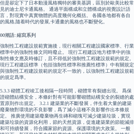
但是卻定下了日本動漫風格獨特的審美基調，區別於歐美比較常
見的迪士尼卡通風格。 通過平面構成和立體構成的視覺設計語
言，對現實中真實物體的高度幾何化概括。 各國各地都有各自
的風格,隨着時代的發展,卡通畫的風格也不斷變化。
00潮語: 縮寫系列
強制性工程建設規範實施後，現行相關工程建設國家標準、行業
標準中的強制性條文同時廢止。 現行工程建設地方標準中的強
制性條文應及時修訂，且不得低於強制性工程建設規範的規定。
現行工程建設標準（包括強制性標準和推薦性標準）中有關規定
與強制性工程建設規範的規定不一致的，以強制性工程建設規範
的規定爲準。
5.3.3 砌體工程竣工後相隔一段時間，砌體常有裂縫出現。 爲保
證砌體結構安全，本條針對有可能影響砌體結構安全的裂縫的處
置原則作出規定。 3.2.1 建築業的不斷發展，伴生着大量的建築
廢棄物對環境的不良影響，爲了減小這種不良影響作出本條規
定。 推廣使用建築廢棄物再生磚和砌塊可減少建築垃圾，實現
建築垃圾的資源化利用，節約天然資源，促進建築業的節能減排
和可持續發展，符合國家節約資源、保護環境的大政策。 一般