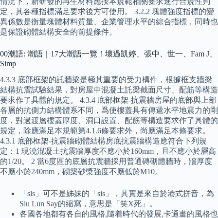
情況下，新研發的再生材料應按本規範相關要求進行合規性判
定，其各種指標滿足要求後方可使用。 3.2.2 塊體強度指標的變
異係數是衡量塊體材料質量、企業管理水平的綜合指標，同時也
是保證砌體結構安全的前提條件。
00潮語: 潮語｜17大潮語一覽！壞過凱婷、張中、世一、Fam J、
Simp
4.3.3 底部框架的託牆梁是極其重要的受力構件，根據框支牆梁
結構抗震試驗結果，對房屋中混凝土託梁截面尺寸、配筋等構造
要求作了具體的規定。 4.3.4 底部框架-抗震牆房屋的底部與上部
各層的抗側力結構體系不同，爲使樓蓋具有傳遞水平地震力的剛
度，對過渡層樓蓋厚度、洞口設置、配筋等構造要求作了具體的
規定，除應滿足本規範第4.1.6條要求外，尚應滿足本條要求。
4.3.1 底部框架-抗震牆砌體結構房底抗震牆構造應符合下列規
定：1 現澆混凝土抗震牆厚度不應小於160mm，且不應小於層高
的1/20。 2 當6度區的底層抗震牆採用普通磚砌體牆時，牆厚度
不應小於240mm，砌築砂漿強度不應低於M10。
「sls」可不是姊妹的「sis」，其實是來自於港式拼音，為
Siu Lun Say的縮寫，意思是「笑X死」。
各國各地都有各自的風格,隨着時代的發展,卡通畫的風格也