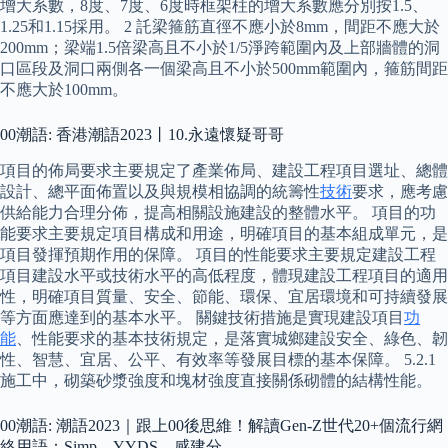
增大系數，8度、7度、6度時框架柱的增大系數應分別按1.5、
1.25和1.15採用。 2 託梁箍筋直徑不應小於8mm，間距不應大於
200mm；梁端1.5倍梁高且不小於1/5淨跨範圍內及上部牆體的洞
口區段及洞口兩側各一個梁高且不小於500mm範圍內，箍筋間距
不應大於100mm。
00潮語: 香港潮語2023丨10.永遠懷疑哥哥
項目的佈局要求主要規定了產業佈局、建設工程項目選址、總體
設計、總平面佈置以及與規模相協調的統籌性
技術
要求，應考慮
供給能力合理分佈，提高相關設施建設的整體水平。 項目的功
能要求主要規定項目構成和用途，明確項目的基本組成單元，是
項目發揮預期作用的保障。 項目的性能要求主要規定建設工程
項目建設水平或技術水平的高低程度，體現建設工程項目的適用
性，明確項目質量、安全、節能、環保、宜居環境和可持續發展
等方面應達到的基本水平。 關鍵技術措施是實現建設項目
功
能
、性能要求的基本技術規定，是落實城鄉建設安全、綠色、韌
性、智慧、宜居、公平、有效率等發展目標的基本保障。 5.2.1
施工中，砌築砂漿強度和塊材強度直接關係砌體的結構性能。
00潮語: 潮語2023｜跟上00後思維！解讀Gen-Z世代20+個流行網
絡用語：Simp、YYDS、感建分