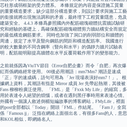
芯柱形成弱框架的受力體系。 本條規定的內容是保證施工質量
的重要構造要求，缺少這部分構造要求，則設計要求與施工工藝
的銜接就將出現無法調和的矛盾，最終埋下工程質量隱患，危及
建築安全。 4.4.3 本條爲參照國內外配筋砌塊砌體抗震牆試驗研
究和經驗的基礎上，爲確保配筋砌塊砌體剪力牆結構安全而規定
的最低構造鋼筋要求。 同時也加強了洞口的削弱部位和牆體的
周邊，規定了水平及豎向鋼筋的間距和構造配筋率。 我國進行
的較大數量的不同含鋼率（豎向和水平）的僞靜力牆片試驗表
明，配筋能明顯提高牆體在水平反覆荷載作用下的變形能力。
之前就係因為ViuTV節目《Error自肥企畫》而令「自肥」再次爆
紅而係網絡經常使用。 00後必用潮語：mm7Mm7 潮語是速成
「正」字的速成碼，語句可用為 「Jer 現場表演好mm7！」。 根
據網上資料，其潮語有指是 Mirror 成員 Jer 先帶起熱潮，其後被
Fans 柳柳粉廣泛使用。 「FML」是「Fxxk My Life」的縮寫，多
用於表達令人絕望的煩惱，或者在遇到黑仔事時用來表達心情。
外國有一個讓人敘述倒楣短編故事的博客網站，FMyLife，裡面
的post全部都以「Today」開頭「FML」作結尾。 「Fam J」全寫
係「Famous jj」 泛指在網絡上面很出名，有很多Fans的人，意思
和KOL相似，即網絡名人。