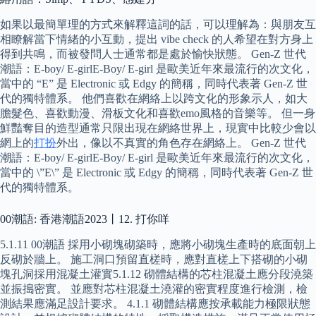
如果以最簡單理的方式來解釋這詞的話，可以理解為：與朋友互
相瞭解當下情緒的小互動，提出 vibe check 的人希望在對方身上
得到共鳴，而被發問人士通常都是處於愉快狀態。 Gen-Z 世代
潮語：E-boy/ E-girlE-Boy/ E-girl 是歐美近年來最流行的次文化，
當中的 “E” 是 Electronic 或 Edgy 的簡稱，同時代表著 Gen-Z 世
代的獨特體系。 他們喜歡在網絡上以跨文化的形象示人，如大
膽髮色、喜歡動漫、滑板文化和喜歡emo風格的音樂等。 但一身
鮮豔奪目的造型通常只限出現在網絡世界上，現實中比較少會以
網上的
打扮
外出，像以不真實的角色存在網絡上。 Gen-Z 世代
潮語：E-boy/ E-girlE-Boy/ E-girl 是歐美近年來最流行的次文化，
當中的 \”E\” 是 Electronic 或 Edgy 的簡稱，同時代表著 Gen-Z 世
代的獨特體系。
00潮語: 香港潮語2023丨12. 打你咩
5.1.11 00潮語 採用小砌塊砌築時，應將小砌塊生產時的底面朝上
反砌於牆上。 施工洞口預留直槎時，應對直槎上下搭砌的小砌
塊孔洞採用混凝土灌實5.1.12 砌體結構的芯柱混凝土應分段澆築
並振搗密實。 並應對芯柱混凝土澆灌的密實程度進行檢測，檢
測結果應滿足設計要求。 4.1.1 砌體結構應按承載能力極限狀態